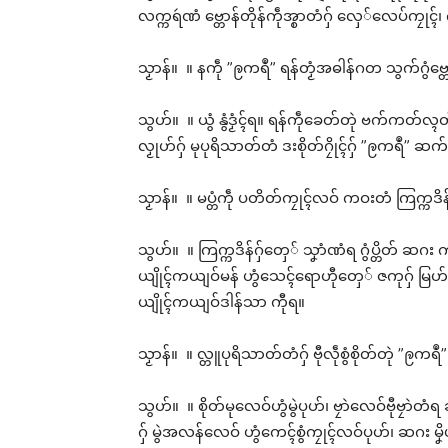
လက္ကရဴဏံ ဗ္တောန်တိုန်ကဵုအ္စာတံဂှ် လှေ်လေပ်ကၠုၚ်၊ 
သၟာန်။ ။ နကဵု ”ဨကရဳ” ရန်တၟံအဓါန်ဂတ သွက်ဂွံဗ္တော
သွဟ်။ ။ ယွံ နွံဒၟံၚ်ရ။ ရန်ကဵုခေတ်တုဲ ဗက်ကတ်လ္ၚတ
လၟုဟ်ဂှ် မုပုရိသာတ်တံ ဒးစိုတ်ဂၠိုၚ်ဂှ် ”ဨကရဳ” ဆက်ဂ္
သၟာန်။ ။ မပ္တံကဵု ပတိတ်ကၠုၚ်လဝ် ကဝးတံ ကြက္ကဒိန်တံ
သွဟ်။ ။ ကြက္ကဒိန်ဂှ်တှေ် သၞာံဏံရ ဂွံပ္တိတ် ဆဂ
ယျိုၚ်ကယျဝ်မန် ဟွံသေၚ်ရောဟီုတှေ် ဇကုဂှ် မြဟ်က
ယျိုၚ်ကယျဝ်ဒါန်သာ ကီုရ။
သၟာန်။ ။ လ္တူပုရိသာတ်တံဂှ် ဗီုလဵုစွံစိုတ်တုဲ ”ဨက
သွဟ်။ ။ စိုတ်မုလေဝ်ဟွံမွဲပုဟ်၊ ဗၠာဲလေဝ်ဗီုဗၠာဲ
ဂှ် မွဲအလန်လေဝ် ဟွံကေၚ်စွံကၠုၚ်လဝ်ပုဟ်၊ ဆဂး မ