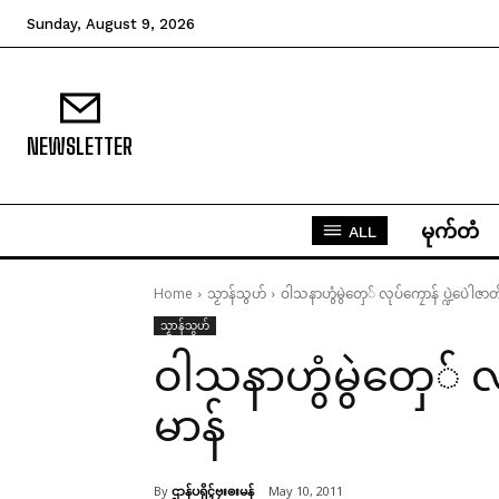
Sunday, August 9, 2026
NEWSLETTER
မုက်တံ
ALL
Home
သၟာန်သွဟ်
ဝါသနာဟွံမွဲတှေ် လုပ်ကၠောန် ပ္ဍဲပေဲါဇာတ
သၟာန်သွဟ်
ဝါသနာဟွံမွဲတှေ် လု
မာန်
By
ဌာန်ပရိုၚ်ဗၠးၜးမန်
May 10, 2011