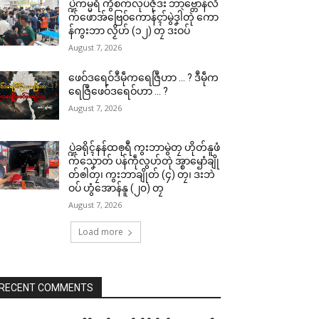
ပ္ဍဲကမ္မရဳ ကွဳစက်လုပ်ဇီုဒး ဘာဗ္တောန်လိ
က်ဖောအ်ဗြေဝ်ကောန်ၚာ်မွဲဒၞါဲတုဲ ကော
န်ကွးဘာ လၟိဟ် (၁၂) တၠ ဒးဝပ်
August 7, 2026
ဖေဝ်ဒရေဝ်ဒဳမဵုကရေဇြဳဟာ … ? ဒဳမဵုက
ရေဇြဳဖေဝ်ဒရေဝ်ဟာ … ?
August 7, 2026
ပ္ဍဲခရိုၚ်နန်ထၜုရဳ ကွးဘာမွဲတၠ ဟိုတ်နူဖံ
က်သၞောတ် ပန်ကဵုလွဟ်တုဲ အ္စာၝောံချို
တ်ၜါတၠ၊ ကွးဘာချိုတ် (၄) တၠ၊ ဒးဘဲ
ဝပ် ဟွံအောန်နူ (၂၀) တၠ
August 7, 2026
Load more
RECENT COMMENTS