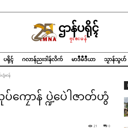
ဌာန်ပရိုၚ်
ဗၠးၜးမန်
ပရိုၚ်
ဂလာန်ညးဒါန်လိက်
မာဒဳမဳဒဳယာ
သၟာန်သွဟ်
်ဟွံမာန်
ပ်ကၠောန် ပ္ဍဲပေဲါဇာတ်ဟွံ
21
0