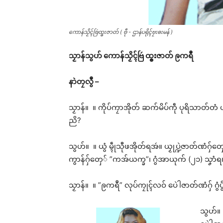
ကောန်သၟိၚ်ဗြဴထ္ၜးဇာတ် ( ဗီု - ဌာန်ပရိုၚ်ဗၠးၜးမန် )
သၟာန်သွဟ် ကောန်သၟိၚ်ဗြဴ ထ္ၜးဇာတ် ဨကရဳ
နာဲတၠလွဳ –
သၟာန်။ ။ ကိုပ်ကၠာအိုတ် ဆက်မိပ်ကဵု ပုရိသာတ်တံ ယၟ
ညိ?
သွဟ်။ ။ ယွံ မ္ၚဵုသီုဖအိုတ်ရအဴ။ ယၟုပ္ဍဲဇာတ်ဏံဂှ်တှ
ကွာန်ဂှ်တှေ် ”ကအ်ယက္ခ”၊ ဂွံအာယုက် (၂၁) သၞာံရ
သၟာန်။ ။ ”ဨကရဳ” လုပ်ကၠုၚ်လဝ် ပေဲါဇာတ်ဏံဂှ် ဂွံပွိ
သွဟ်။ 