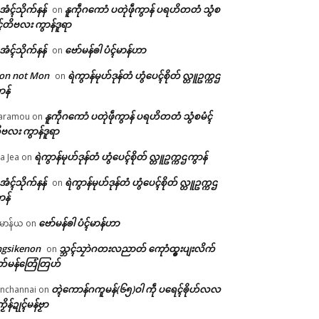
ဲအံၚ်သိုက်နန်
နူကဵုဂကောံ ပတုဲဖဵုကွာန် ပရဟိတတံ သွံစ
on
ၚ်တိဗလး ကွာန်ဒူရာ
ဲအံၚ်သိုက်နန်
ဗော်မန်ၜါ ပံၚ်မာန်ဟာ
on
on not Mon
ရဲကွာန်မုဟ်ဒုန်တံ ဟွံပေၚ်စိုတ် လ္တူဥက္ကဌ
on
ာန်
နူကဵုဂကောံ ပတုဲဖဵုကွာန် ပရဟိတတံ သွံစမံၚ်
aramou
on
ဗလး ကွာန်ဒူရာ
ရဲကွာန်မုဟ်ဒုန်တံ ဟွံပေၚ်စိုတ် လ္တူဥက္ကဌကွာန်
a Jea
on
ဲအံၚ်သိုက်နန်
ရဲကွာန်မုဟ်ဒုန်တံ ဟွံပေၚ်စိုတ် လ္တူဥက္ကဌ
on
ာန်
ဗော်မန်ၜါ ပံၚ်မာန်ဟာ
မာန်ယ
on
ngsikenon
သ္ဘၚ်သၠာဲဂတးလညာတ် ကေုာံထ္ၜးပျးလိက်
on
တ်မန်တြေံတြဟ်
တ္ၚဲကောန်ဂကူမန်(၆၅)ဝါ ကဵု ပရေၚ်ၜိုဟ်လလ
nchannai
on
ကၟိန်ဍုၚ်မန်ဗၟာ