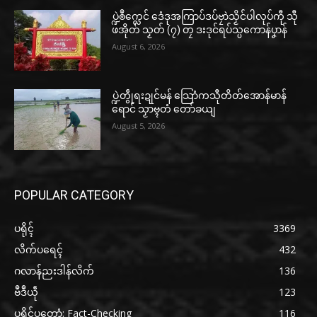
ပ္ဍဲၜဳက္လေင် ဒေံဒုအကြာပ်ဒပ်ဗၠာဲသၟိင်ပါလုပ်ကီု သီု
ဖအိုတ် သၟတ် (၇) တၠ ဒးဒုင်ရပ်သ္ပကောန်ပၞာန်
August 6, 2026
ပ္ဍဲတွဵုရးဍုင်မန် သြောံကသီုတိတ်အောန်မာန်
ရောင် သၟာဗ္ၚတံ တော်ခယျ
August 5, 2026
POPULAR CATEGORY
ပရိုၚ်
3369
လိက်ပရေၚ်
432
ဂလာန်ညးဒါန်လိက်
136
ဗဳဒဳယဵု
123
ပရိုင်ပတောံ: Fact-Checking
116