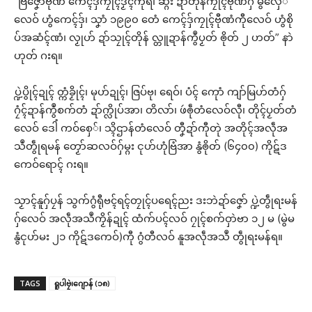
“ဗြဲဇၞော်ဗီုဏံ ကေၚ်ဒှ်ကၠုၚ်ဒၟံၚ်ကီုရ၊ ဆ္ဂး ဍာ်တိုန်ကၠုၚ်ဗီုဏံဂှ် မွဲလှေ်
လေဝ် ဟွံကေၚ်ဒှ်၊ သၞာံ ၁၉၉၀ တေံ ကေၚ်ဒှ်ကၠုၚ်ဗီုဏံကီုလေဝ် ဟွံစို
ပ်အဆံၚ်ဏံ၊ လၟုဟ် ဍာ်သၠုၚ်တိုန် လ္တူဍာန်ကွဳပၟတ် ၜိုတ် ၂ ဟတ်” နာဲ
ဟုတ် ဂးရ။
ပ္ဍဲပွိုၚ်ဍုၚ် တ္ကံခၟိုၚ်၊ မုဟ်ဍုၚ်၊ ဇြပ်ဗု၊ ရေဝ်၊ ပံၚ် ကေုာံ ကျာ်မြဟ်တံဂှ်
ဂၠံၚ်ဍာန်ကွဳစက်တံ ဍာ်က္လိုပ်အာ၊ တိလာ်၊ ဖဴၜဵုတံလေဝ်လီု၊ တိုၚ်ပၟတ်တံ
လေဝ် ဒေါံ ကဝ်စှေ်၊ သ္ၚိဌာန်တံလေဝ် တၞီဍာ်ကီုတုဲ အတိုၚ်အလဵုအ
သဳတွဵုရမန် တၟော်ဆလဝ်ဂှ်မ္ဂး ၚုဟ်ဟုံဗြံအာ နွံၜိုတ် (၆၄၀၀) ကိုဋ်ဒ
ကေဝ်ရောၚ် ဂးရ။
သၟာၚ်နူဂှ်ပၠန် သွက်ဂွံရီုဗၚ်ရၚ်တၠုၚ်ပရေၚ်ညး ဒးဘဲဍာ်ဇၞော် ပ္ဍဲတွဵုရးမန်
ဂှ်လေဝ် အလဵုအသဳကၟိန်ဍုၚ် ထံက်ပၚ်လဝ် ဂၠုၚ်စက်ဝှာဲဗာ ၁၂ မ (မွဲမ
နွံၚုဟ်မး ၂၁ ကိုဋ်ဒကေဝ်)ကီု ဂွံတီလဝ် နူအလဵုအသဳ တွဵုရးမန်ရ။
TAGS
ရူပါဗၠဲ၊ဂျောန် (၁၈)