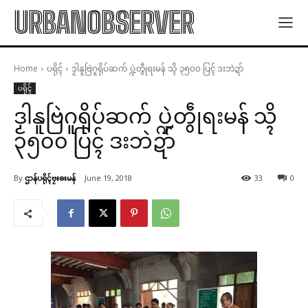
URBANOBSERVER
Home
ပရိုၚ်
ဒၟါနူဗြဲဂူရိုပ်ဆက် ပ္ဍဲတွဵုရးမန် သ္ၚိ ၃၅၀၀ ပြၚ် ဒးဘဲဍာ်
ပရိုၚ်
ဒၟါနူဗြဲဂူရိုပ်ဆက် ပ္ဍဲတွဵုရးမန် သ္ၚိ
၃၅၀၀ ပြၚ် ဒးဘဲဍာ်
By
ဌာန်ပရိုၚ်ဗၠးၜးမန်
June 19, 2018
33
0