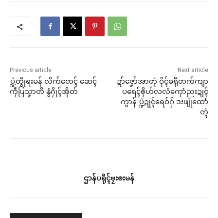
Previous article
Next article
ပ္ဍဲတွဵုရးမန် လိက်တေၚ် ဆေၚ်
ဍာ်ဇၞော်အာတုဲ ဝိုၚ်ဓရီုတက်ကျာ
ကဵုပြသၞာတိ နွံဂၠိုၚ်အိုတ်
ပရေၚ်ၜိုဟ်လလံကေုာံညးဍုၚ်
ကွာန် ပ္ဍဲဍုၚ်ရေဝ်ဂှ် ဒးဖျုဲထောံ
တ္ၚဲ
ဌာန်ပရိုၚ်ဗၠးၜးမန်