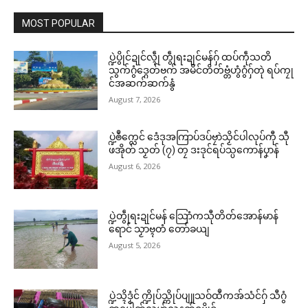
MOST POPULAR
ပ္ဍဲပွိုင်ဍုင်လ္ၚဵု တွဵုရးဍုင်မန်ဂှ် ထပ်ကဵုသတိ
သွက်ဂွံဒ္ဂေတ်ဗက် အမိင်တိတ်ဗ္တံဟွံဂွံဂှ်တုဲ ရပ်ကၠု
င်အဆက်ဆက်နွံ
August 7, 2026
ပ္ဍဲၜဳက္လေင် ဒေံဒုအကြာပ်ဒပ်ဗၠာဲသၟိင်ပါလုပ်ကီု သီု
ဖအိုတ် သၟတ် (၇) တၠ ဒးဒုင်ရပ်သ္ပကောန်ပၞာန်
August 6, 2026
ပ္ဍဲတွဵုရးဍုင်မန် သြောံကသီုတိတ်အောန်မာန်
ရောင် သၟာဗ္ၚတံ တော်ခယျ
August 5, 2026
ပ္ဍဲသ္ၚိဒၟံင် က္ဍိုပ်သ္ကိုပ်ပျူသဝ်ထဳကအ်သံင်ဂှ် သီဂွံ