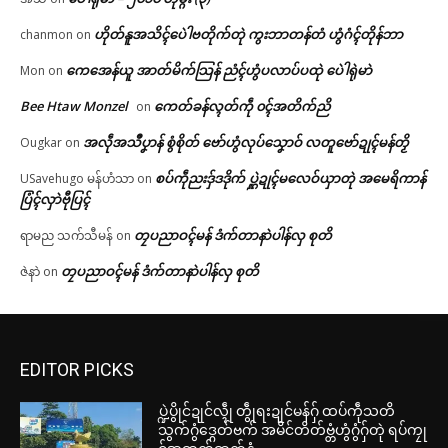
ဟိုတ်နူအသိၚ်ပေဲါဗတိုက်တုဲ ကွးဘာတန်တံ ဟွံဂံၚ်တိုန်ဘာ
chanmon
on
ကေအေန်ယူ အာတ်မိက်သြန် ညံၚ်ဟွံပလာပ်ပထုဲ ပေဲါရုဲမာဲ
Mon
on
Bee Htaw Monzel
ကေတ်ခန်လ္ၚတ်ကဵု ၀ၚ်အတိက်ညိ
on
အလဵုအသဳပၞာန် စွံစိုတ် ဗော်ဟွံလုပ်သၞောဝ် လတူဗော်ဍုၚ်မန်တၟိ
Ougkar
on
စပ်ကဵုညးဒှ်ဒဒိုက် ပ္ဋဲဍုၚ်မလေဝ်ယှာတုဲ အမေရိကာန်
USavehugo မန်ဟံသာ
on
ပြံၚ်လှာဲဗီုပြၚ်
တၠပညာဝၚ်မန် ဒံက်တာနာဲပါန်လှ စုတိ
ရာမည သက်သီမန်
on
တၠပညာဝၚ်မန် ဒံက်တာနာဲပါန်လှ စုတိ
ဇဲနာဲ
on
EDITOR PICKS
ပ္ဍဲပွိုင်ဍုင်လ္ၚဵု တွဵုရးဍုင်မန်ဂှ် ထပ်ကဵုသတိ
သွက်ဂွံဒ္ဂေတ်ဗက် အမိင်တိတ်ဗ္တံဟွံဂွံဂှ်တုဲ ရပ်ကၠု