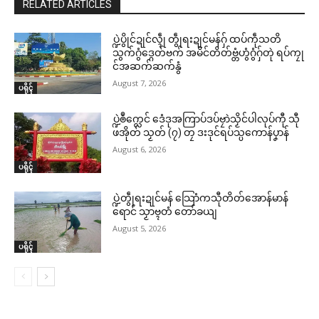
RELATED ARTICLES
ပ္ဍဲပွိုင်ဍုင်လ္ၚဵု တွဵုရးဍုင်မန်ဂှ် ထပ်ကဵုသတိ
သွက်ဂွံဒ္ဂေတ်ဗက် အမိင်တိတ်ဗ္တံဟွံဂွံဂှ်တုဲ ရပ်ကၠု
င်အဆက်ဆက်နွံ
August 7, 2026
ပရိုၚ်
ပ္ဍဲၜဳက္လေင် ဒေံဒုအကြာပ်ဒပ်ဗၠာဲသၟိင်ပါလုပ်ကီု သီု
ဖအိုတ် သၟတ် (၇) တၠ ဒးဒုင်ရပ်သ္ပကောန်ပၞာန်
August 6, 2026
ပရိုၚ်
ပ္ဍဲတွဵုရးဍုင်မန် သြောံကသီုတိတ်အောန်မာန်
ရောင် သၟာဗ္ၚတံ တော်ခယျ
August 5, 2026
ပရိုၚ်