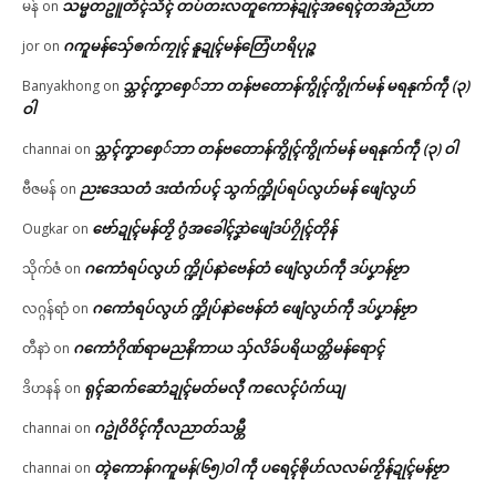
သမ္မတဥူတိၚ်သိၚ် တပ်တးလတူကောန်ဍုၚ်အရေၚ်တအ်ညိဟာ
မန်
on
ဂကူမန်​သှ်ေၜက်ကၠုၚ် နူဍုၚ်မန်တြေံဟရိပုဉ္ဇ
jor
on
သ္ဘၚ်ကၞာစှေ်ဘာ တန်ဗတောန်ကွိုၚ်ကွိုက်မန် မရနုက်ကဵု (၃)
Banyakhong
on
ဝါ
သ္ဘၚ်ကၞာစှေ်ဘာ တန်ဗတောန်ကွိုၚ်ကွိုက်မန် မရနုက်ကဵု (၃) ဝါ
channai
on
ညးဒေသတံ ဒးထံက်ပၚ် သွက်က္ဍိုပ်ရပ်လွဟ်မန် ဖျေံလွဟ်
ဗီဇမန်
on
ဗော်ဍုၚ်မန်တၟိ ဂွံအခေါၚ်ဒၞာဲဖျေံဒပ်ဂၠိုၚ်တိုန်
Ougkar
on
ဂကောံရပ်လွဟ် က္ဍိုပ်နာဲဗေန်တံ ဖျေံလွဟ်ကဵု ဒပ်ပၞာန်ဗၟာ
သိုက်ဇံ
on
ဂကောံရပ်လွဟ် က္ဍိုပ်နာဲဗေန်တံ ဖျေံလွဟ်ကဵု ဒပ်ပၞာန်ဗၟာ
လဂ္ဂန်ရာံ
on
ဂကောံဂိုဏ်ရာမညနိကာယ သှ်လိခ်ပရိယတ္တိမန်ရောၚ်
တီနာဲ
on
ရုၚ်ဆက်ဆောံဍုၚ်မတ်မလီု ကလေၚ်ပံက်ယျ
ဒိဟနန်
on
ဂဥုဲဝိဝိၚ်ကဵုလညာတ်သမ္တီ
channai
on
တ္ၚဲကောန်ဂကူမန်(၆၅)ဝါ ကဵု ပရေၚ်ၜိုဟ်လလမ်ကၟိန်ဍုၚ်မန်ဗၟာ
channai
on