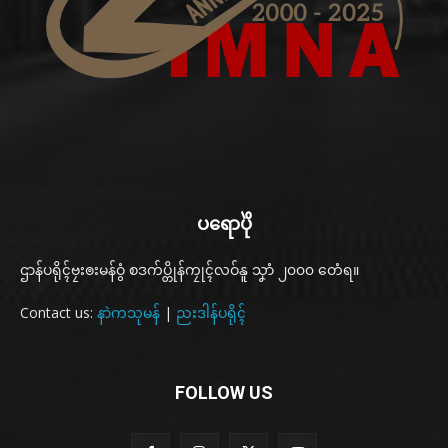
ပရောပိုဲ
ဌာန်ပရိုၚ်ဗၠးၜးမန်ဝွံ စဒက်ပ္တိုန်ကၠုၚ်လဝ်နူ သၞာံ ၂၀၀၀ တေံရ။
Contact us:
နာဲကသုမန်
|
ညးဒါန်ပရိုၚ်
FOLLOW US