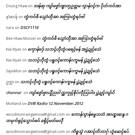
ဗွဳဒဳယဵု
ဒဒန်ဆု ကျာ်ဇၞော်အ္စာတၠဥတ္တမ ကွာန်ဝၚ်က ပိုတ်ကဝ်အာ
Doung Htaw
on
တၞံကဝ်ဖီ သ္ဂောံတဵုအာ အကြာတၞံရဝ်ဗါ
နာဲဆာန်
on
ကေတ်အဆက်
ဟိုတ်နူလွဟ်ဇၞော်တမ်ဒပ် (ခမရ –
၅၉၁) ဂှ်ရ ဂကောံသ္ၚိကၟိန်ညး
DSCF1116
nara
on
ဒေသ ဒးဝပ် (၃) တၠတုဲ ချိုတ် (၁)
တၞံကဝ်ဖီ သ္ဂောံတဵုအာ အကြာတၞံရဝ်ဗါ
Bee Htaw Monzel
on
တၠ
© ဌာန်ပရိုၚ်ဗၠးၜးမန်
February 24, 2026
ကၠောန်ဗဒှ် သဘၚ်ဟီုတွံပရေၚ်မန် အပ္ဍဲဍုၚ်သေံ
Nai Nyan
on
In "ပရိုၚ်"
သဘၚ်ဟီုတွံ ပရူဝၚ်ကောန်ဂကူမန် ပ္ဍဲဍုၚ်သေံ
Nai Nyan
on
သဘၚ်ဟီုတွံ ပရူဝၚ်ကောန်ဂကူမန် ပ္ဍဲဍုၚ်သေံ
SajinMon
on
သဘၚ်ဟီုတွံ ပရူဝၚ်ကောန်ဂကူမန် ပ္ဍဲဍုၚ်သေံ
ဥက္ကာ
on
channai
ကျာ်ဇၞော်ဗၟာယှိုဲညဝါ က္ညကၠုၚ်စိုပ်ကဵုသြဝါဒ ပ္ဍဲဍုၚ်ကျာ်ပိ
on
DVB Radio 12.November.2012
Monland
on
ကောန်ကွာန်ဓမ္မသတံ အာထ္ၜးဆန္ဒ ဂ
woodmonraingwmow@gmail.com
on
တမုက်ရုၚ်သၞောဝ်ဓဝ် ခရိုၚ်မတ်မလီု
ကိစ္စသွံ ဂအာၚ်တိဘာဂှ် ဟွံဆေၚ်စပ်
woodmonraingwmow@gmail.com
on