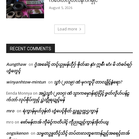
ကပေါတ်လွဟ်လနက်ဂမၠိုင်
August 5, 2026
Load more
RECENT COMMENTS
Aungthaw
ဂွံအခေါၚ် တၚ်ယၟုမန်ဟီုဂှ် ၜိုတ်ဆ နာဲ၊ ဣစဳ၊ မာံ၊ မိ တံဓဝ်ရဂှ်
on
ဟွံတၟေၚ်
winyanhtow-mintun
သၞာံ (၂၀၁၉) ဏံ မုဂကူပိုဲ တာလျိုၚ်နွံရော?
on
အပ္ဍဲသၞာံ (၂၀၁၇) ဏံ သၟာကမၠောန်ဆုဲပြံၚ် ဗၞတ်လၟိဟ်ပန်ဠ
Eenda Monnya
on
က်ဘာ် လုပ်စိုပ်ကၠုၚ် ပ္ဍဲတွဵုရးဍုၚ်မန်
mro
ရဲကွာန်မုဟ်ဒုန်တံ ဟွံပေၚ်စိုတ် လ္တူဥက္ကဌကွာန်
on
ဗော်မန်တအ် ကဵုမံၚ်ကတိပါၚ် ကဵုညးဍုၚ်ကွာန်အိုတ်ယျ
mro
on
ongsikenon
သမ္မတဥူတိၚ်သိၚ် တပ်တးလတူကောန်ဍုၚ်အရေၚ်တအ်
on