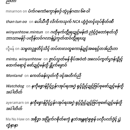
ညိဟာ
ပံက်ဂကောံကၠောန်ဗဒှ် တ္ၚဲပၠန်ဂတး ၆၈ ဝါ
minarnon
on
than tun oo
ပေါဲသဳကၠဳ လိက်ကသုက် NCA ဟွံဂွံတၚ်တုပ်စိုတ်ဏီ
on
winyanhtow.mintun
ဂတဵုမုက်တွဵုရးဍုၚ်မန်တံ ညံၚ်ဂွံတောဲစုတ်သီု
on
ဘာသာမန်ဂှ် ပတိုန်လဝ်ဂလာန်ပ္ဍဲကၠတ်ထဝ်တွဵုရးယျ
Related
သမ္မတဥူတိၚ်သိၚ် တပ်တးလတူကောန်ဍုၚ်အရေၚ်တအ်ညိဟာ
လွီမန်
on
ဌာန်ပရိုၚ်ဗၠးၜးမန်
mintu. winyanhtow
ဇၟာပ်သၟတ်မန် စိုပ်အဝဲတံ ဒးလေပ်ကွတ်ပၞာန်သ္ဇိုၚ်
on
ထေက်ရောၚ် ဗော်ဍုၚ်မန်တၟိ ဖ္တိုက်ဖၟောဝ်
ရုဲစှ်
Monland
ကေတ်ခန်လ္ၚတ်ကဵု ၀ၚ်အတိက်ညိ
on
ပ္ဍဲရးတၞၚ်သဳ လိုန်ဒးမာၚ်တိုပ်တိဆ
ပ္ဍဲဒေသကၞောတ်ၜဳရေဝ် ဘဲအန္တရာဲ
Watchdog
နကဵုစၞောန်ပၟိၚ်ဌန်ဂအုပ်ရးအဂၞဲ ရုၚ်ပွိုၚ်ဍုၚ်ဇြပ်ဗုဗော်ဍုၚ်မန်တၟိ
on
ပရိုၚ်လက္ကရဴအိုတ်
က်ဒၟံၚ်တုဲ ကောန်ၚာ်ချိုတ် (၁) တၠ၊
က္ၜၚ်ကျာဆက်နွံမံၚ်တုဲ ညးပဲါဒဴဘဲ
ဒးပဲါတိတ်
ညးဒးဝပ် (၇) တၠနွံ
ပၞာန်တံ ဟွံဂံၚ်က္လေၚ်စဴ
နကဵုစၞောန်ပၟိၚ်ဌန်ဂအုပ်ရးအဂၞဲ ရုၚ်ပွိုၚ်ဍုၚ်ဇြပ်ဗုဗော်ဍုၚ်မန်တၟိ
ayeramarn
on
April 24, 2026
July 7, 2026
🏛 လညာတ်ပါ်ပဲါ
ဒးပဲါတိတ်
In "ပရိုၚ်"
In "ပရိုၚ်"
ညးဒါန်လိက်
ဒးစဵုဒၞာ ဒးပြိုက်ဂစိုတ်ကၠေံ နူဘဲအန္တရာဲစၟစၟန် ပလီုပလာ်ဒၟံၚ် ပ္ဍဲ
Ma Nu Haw
on
တၞံနာနာ