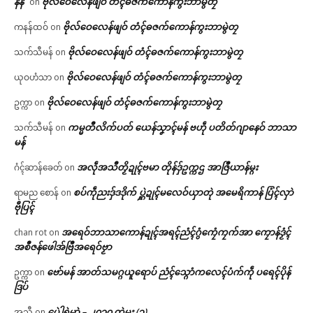
နန်
ဗိုလ်ဝေလေန်ဖျဝ် တံၚ်ဓဇက်ကောန်ကွးဘာမွဲတၠ
on
ဗိုလ်ဝေလေန်ဖျဝ် တံၚ်ဓဇက်ကောန်ကွးဘာမွဲတၠ
ကနန်ထဝ်
on
ဗိုလ်ဝေလေန်ဖျဝ် တံၚ်ဓဇက်ကောန်ကွးဘာမွဲတၠ
သက်သီမန်
on
ဗိုလ်ဝေလေန်ဖျဝ် တံၚ်ဓဇက်ကောန်ကွးဘာမွဲတၠ
ယုဝဟံသာ
on
ဗိုလ်ဝေလေန်ဖျဝ် တံၚ်ဓဇက်ကောန်ကွးဘာမွဲတၠ
ဥက္ကာ
on
ကမ္မတဳလိက်ပတ် ယေန်သၞာၚ်မန် ဗဟဵု ပတိတ်ဂျာနေဝ် ဘာသာ
သက်သီမန်
on
မန်
အလဵုအသဳတၟိဍုၚ်ဗမာ တိုန်ဒှ်ဥက္ကဌ အာဇြဳယာန်မ္ဂး
ဂံၚ်ဆာန်ခေတ်
on
စပ်ကဵုညးဒှ်ဒဒိုက် ပ္ဋဲဍုၚ်မလေဝ်ယှာတုဲ အမေရိကာန် ပြံၚ်လှာဲ
ရာမည စောန်
on
ဗီုပြၚ်
အရေဝ်ဘာသာကောန်ဍုၚ်အရၚ်ညံၚ်ဂွံကၠေံကၠက်အာ ကၠောန်ဒၟံၚ်
chan rot
on
အစဳဇန်ဖေါအ်ဗြဳအရေဝ်ဗၟာ
ဗော်မန် အာတ်သမဂ္ဂယူရောပ် ညံၚ်သ္ဂောံကလေၚ်ပံက်ကဵု ပရေၚ်ပိုန်
ဥက္ကာ
on
ဒြပ်
ပေဲါရုဲမာဲ – ၂၀၁၀ တုဲမ္ဂး (၃)
အသီ
on