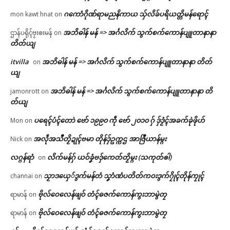
ဂကောံဂိုဏ်ရာမညနိကာယ သှ်လိခ်ပရိယတ္တိမန်ရောၚ်
mon kawt hnat
on
အဘိဓါန် မန် => အၚ်္ဂလိက် သွက်စက်ကောန်ပျူတာနာနာ
ဌာန်ပရိုၚ်ဗၠးၜးမန်
on
တိတ်ယျ
itvilla
အဘိဓါန် မန် => အၚ်္ဂလိက် သွက်စက်ကောန်ပျူတာနာနာ တိတ်
on
ယျ
အဘိဓါန် မန် => အၚ်္ဂလိက် သွက်စက်ကောန်ပျူတာနာနာ တိ
jamonrott
on
တ်ယျ
ပရေၚ်ပံၚ်တောဲ ဗော် ၁၉၉၀ ကဵု ဗော် ၂၀၁၀ ဂှ် ဒှ်ဒၟံၚ်အခက်ခုဲဖိုဟ်
Mon
on
အလဵုအသဳတၟိဍုၚ်ဗမာ တိုန်ဒှ်ဥက္ကဌ အာဇြဳယာန်မ္ဂး
Nick
on
လဂ္ဂန်ရာံ
လိက်မန်ဂှ် ယဝ်ခၞံဗဒှ်ကေတ်တၟိမ္ဂး (သကုတ်ၜါ)
on
သၟာဒယှေ်ဒွက်မန်တံ သၞာံဏံပတိတ်ကဝးဒွက်ဂၠိုၚ်တိုန်ကၠုၚ်
channai
on
ဗိုလ်ဝေလေန်ဖျဝ် တံၚ်ဓဇက်ကောန်ကွးဘာမွဲတၠ
ရာမာန်
on
ဗိုလ်ဝေလေန်ဖျဝ် တံၚ်ဓဇက်ကောန်ကွးဘာမွဲတၠ
ရာမာန်
on