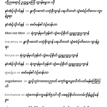
ကဵုညးရောၚ် ဥက္ကဋ္ဌတြေံ ကွာန်ဓမ္မသ ဟီု
နာဲအံၚ်သိုက်နန်
နူကဵုဂကောံ ပတုဲဖဵုကွာန် ပရဟိတတံ သွံစမံၚ်တိဗလး ကွာ
on
န်ဒူရာ
နာဲအံၚ်သိုက်နန်
ဗော်မန်ၜါ ပံၚ်မာန်ဟာ
on
Mon not Mon
ရဲကွာန်မုဟ်ဒုန်တံ ဟွံပေၚ်စိုတ် လ္တူဥက္ကဌကွာန်
on
နူကဵုဂကောံ ပတုဲဖဵုကွာန် ပရဟိတတံ သွံစမံၚ်တိဗလး ကွာန်ဒူ
maramou
on
ရာ
ရဲကွာန်မုဟ်ဒုန်တံ ဟွံပေၚ်စိုတ် လ္တူဥက္ကဌကွာန်
Rea Jea
on
နာဲအံၚ်သိုက်နန်
ရဲကွာန်မုဟ်ဒုန်တံ ဟွံပေၚ်စိုတ် လ္တူဥက္ကဌကွာန်
on
ဗော်မန်ၜါ ပံၚ်မာန်ဟာ
ရာမာန်ယ
on
ongsikenon
သ္ဘၚ်သၠာဲဂတးလညာတ် ကေုာံထ္ၜးပျးလိက်ပတ်မန်တြေံတြ
on
ဟ်
တ္ၚဲကောန်ဂကူမန်(၆၅)ဝါ ကဵု ပရေၚ်ၜိုဟ်လလမ်ကၟိန်ဍုၚ်မန်
konchannai
on
ဗၟာ