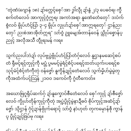
“တ္ၚဲဏံ(ဂျောန် ၁၈) ဍာ်က္လေၚ်စှေ်အာ ဒၞါဲလ္ၚဵု ဍာ်နွံ ၂/၃ ပေဓဝ်ရ၊ ကွဳ
စက်တံလေဝ် အာကၠုၚ်ဂွံဣရ၊ အကာဲအရာ နူဏေံတေံတှေ် ဒးပံက်
စွံလဝ် ဗ္ဒိုပ်ဟံၚ်ပြာ် ၃-၄ ဗ္ဒိုပ်၊ လၟုဟ်ဍာ်စှေ်အာဣရတှေ် ဌာန်ညး
တှေ် ညးစဴအာအိုတ်ဣရ” သာ်ဝွံ ဥူမျေအ်တာန်ဝေန် သ္ကိုပ်စၞောန်ပ္
ညုၚ် အလဵုအသဳ တွဵုရးမန် ဂးရ။
သွက်ညးပါဲဘဲဍာ် လုပ်ဗ္ဒပ္ဍဲဗ္ဒိုပ်ဟံၚ်ပြာ်တံဂှ်လေဝ် နူဌာနမဆေၚ်စပ်
တံ ရီုဗၚ်ရၚ်တၠုၚ်ကဵု မပ္တံ ပွမမၚ်မွဲရံၚ်စံၚ်ပရေၚ်ထတ်ယုက်၊ပရေၚ်စ
သုၚ်မံၚ်စံၚ်တံကီုတုဲ ဝန်ဇၞော် နူကၟိန်ဍုၚ်တေံလေဝ် သွက်မၞိဟ်မွဲမွဲတၠ
ကဵုအထံက်ပၚ်သြန် ၂၁၀၀ ဒကေဝ်ကီု ဂွံတီကေတ်။
အဃောဗြဲဂူရိုပ်ဆက်ဂှ် ဍာ်နူကၞောဝ်ၜဳတေံလေဝ် စှေ်ကၠုၚ် ဍာ်ၜဳဇၞော်
လေဝ် ကၟိုဟ်တိုန်ကၠုၚ်ကီုတုဲ အပ္ဍဲပွိုၚ်မွဲနာဍဳဓဝ် စိုပ်ကၠုၚ်အဆံၚ်ဍာ်
ဇၞော် သ္ၚိဌာန် ဂၠံၚ်ဍာန်ဗၠိုက်ရောၚ် သာ်ဝွံ နာဲဟုတ် တၠကမၠောန်ၜဵု ကွာန်
ပ္ၚ ပွိုၚ်ဍုၚ်ဇြပ်ဗု ဂးရ။