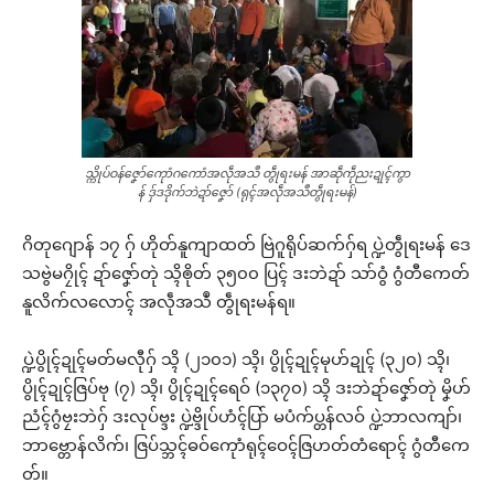
သ္ကိုပ်ဝန်ဇၞော်ကေုာံဂကောံအလဵုအသဳ တွဵုရးမန် အာဆဵုကဵုညးဍုၚ်ကွာ
န် ဒှ်ဒဒိုက်ဘဲဍာ်ဇၞော် (ရုၚ်အလဵုအသဳတွဵုရးမန်)
ဂိတုဂျောန် ၁၇ ဂှ် ဟိုတ်နူကျာထတ် ဗြဲဂူရိုပ်ဆက်ဂှ်ရ ပ္ဍဲတွဵုရးမန် ဒေ
သဗွဲမဂၠိုၚ် ဍာ်ဇၞော်တုဲ သ္ၚိၜိုတ် ၃၅၀၀ ပြၚ် ဒးဘဲဍာ် သာ်ဝွံ ဂွံတီကေတ်
နူလိက်လလောၚ် အလဵုအသဳ တွဵုရးမန်ရ။
ပ္ဍဲပွိုၚ်ဍုၚ်မတ်မလီုဂှ် သ္ၚိ (၂၁၀၁) သ္ၚိ၊ ပွိုၚ်ဍုၚ်မုဟ်ဍုၚ် (၃၂၀) သ္ၚိ၊
ပွိုၚ်ဍုၚ်ဇြပ်ဗု (၇) သ္ၚိ၊ ပွိုၚ်ဍုၚ်ရေဝ် (၁၃၇၀) သ္ၚိ ဒးဘဲဍာ်ဇၞော်တုဲ မၞိဟ်
ညံၚ်ဂွံဗၠးဘဲဂှ် ဒးလုပ်ဗ္ဒး ပ္ဍဲဗ္ဒိုပ်ဟံၚ်ပြာ် မပံက်ပ္တန်လဝ် ပ္ဍဲဘာလကျာ်၊
ဘာဗ္တောန်လိက်၊ ဇြပ်သ္ဘၚ်ဓဝ်ကေုာံရုၚ်ဝေၚ်ဇြဟတ်တံရောၚ် ဂွံတီကေ
တ်။