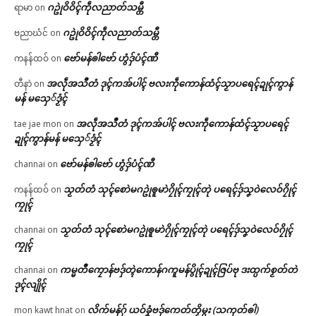
ဂဥုဲဝိဝိၚ်ကဵုလညာတ်သမ္တီ
ရာမာ
on
ဂဥုဲဝိဝိၚ်ကဵုလညာတ်သမ္တီ
ဗညာဃံင်
on
ဗော်မန်ၜါဗော် ဟွံဒှ်ပံၚ်ဏီ
ကနန်ထဝ်
on
အလဵုအသဳတံ ဒုၚ်ကအ်ပါၚ် ဗလးကဵုကောန်ထံၚ်သၟာပရေၚ်ဍုၚ်ကွာန်
တီနာဲ
on
မန် မသှေ်ဒၟံၚ်
အလဵုအသဳတံ ဒုၚ်ကအ်ပါၚ် ဗလးကဵုကောန်ထံၚ်သၟာပရေၚ်
tae jae mon
on
ဍုၚ်ကွာန်မန် မသှေ်ဒၟံၚ်
ဗော်မန်ၜါဗော် ဟွံဒှ်ပံၚ်ဏီ
channai
on
သၟတ်တံ သုၚ်စောဲမဂဥုဲၜူမာဲဂၠိုၚ်ကၠုၚ်တုဲ ပရေၚ်ဒှ်သၞဝဲလေဝ်ဂၠိုၚ်
ကနန်ထဝ်
on
ကၠုၚ်
သၟတ်တံ သုၚ်စောဲမဂဥုဲၜူမာဲဂၠိုၚ်ကၠုၚ်တုဲ ပရေၚ်ဒှ်သၞဝဲလေဝ်ဂၠိုၚ်
channai
on
ကၠုၚ်
ကမ္မတဳကၠောန်ဗဒှ်တ္ၚဲကောန်ဂကူမန်ပွိုၚ်ဍုၚ်ဇြပ်ဗု ဒးထ္ပက်စၟတ်တဲ
channai
on
ဒုၚ်လျိုၚ်
လိက်မန်ဂှ် ယဝ်ခၞံဗဒှ်ကေတ်တၟိမ္ဂး (သကုတ်ၜါ)
mon kawt hnat
on