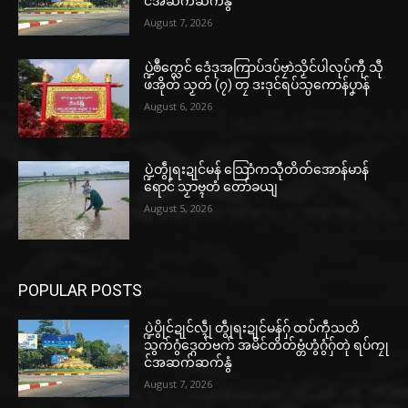
င်အဆက်ဆက်နွံ
August 7, 2026
ပ္ဍဲၜဳက္လေင် ဒေံဒုအကြာပ်ဒပ်ဗၠာဲသၟိင်ပါလုပ်ကီု သီု
ဖအိုတ် သၟတ် (၇) တၠ ဒးဒုင်ရပ်သ္ပကောန်ပၞာန်
August 6, 2026
ပ္ဍဲတွဵုရးဍုင်မန် သြောံကသီုတိတ်အောန်မာန်
ရောင် သၟာဗ္ၚတံ တော်ခယျ
August 5, 2026
POPULAR POSTS
ပ္ဍဲပွိုင်ဍုင်လ္ၚဵု တွဵုရးဍုင်မန်ဂှ် ထပ်ကဵုသတိ
သွက်ဂွံဒ္ဂေတ်ဗက် အမိင်တိတ်ဗ္တံဟွံဂွံဂှ်တုဲ ရပ်ကၠု
င်အဆက်ဆက်နွံ
August 7, 2026