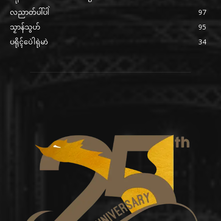
လညာတ်ပါ်ပါဲ
97
သၟာန်သွဟ်
95
ပရိုၚ်ပေဲါရုဲမာဲ
34