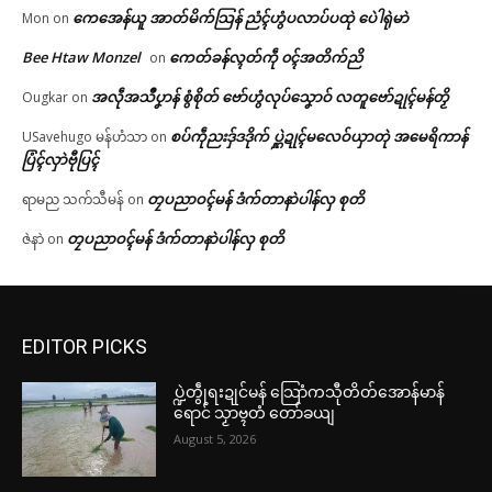
ကေအေန်ယူ အာတ်မိက်သြန် ညံၚ်ဟွံပလာပ်ပထုဲ ပေဲါရုဲမာဲ
Mon
on
Bee Htaw Monzel
ကေတ်ခန်လ္ၚတ်ကဵု ၀ၚ်အတိက်ညိ
on
အလဵုအသဳပၞာန် စွံစိုတ် ဗော်ဟွံလုပ်သၞောဝ် လတူဗော်ဍုၚ်မန်တၟိ
Ougkar
on
စပ်ကဵုညးဒှ်ဒဒိုက် ပ္ဋဲဍုၚ်မလေဝ်ယှာတုဲ အမေရိကာန်
USavehugo မန်ဟံသာ
on
ပြံၚ်လှာဲဗီုပြၚ်
တၠပညာဝၚ်မန် ဒံက်တာနာဲပါန်လှ စုတိ
ရာမည သက်သီမန်
on
တၠပညာဝၚ်မန် ဒံက်တာနာဲပါန်လှ စုတိ
ဇဲနာဲ
on
EDITOR PICKS
ပ္ဍဲတွဵုရးဍုင်မန် သြောံကသီုတိတ်အောန်မာန်
ရောင် သၟာဗ္ၚတံ တော်ခယျ
August 5, 2026