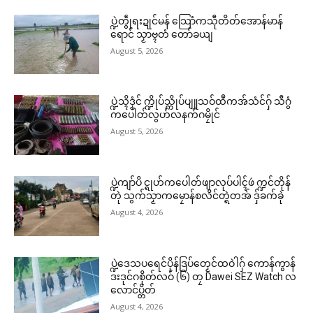
ပ္ဍဲတွဵုရးဍုင်မန် သြောံကသီုတိတ်အောန်မာန်
ရောင် သၟာဗ္ၚတံ တော်ခယျ
August 5, 2026
ပ္ဍဲသ္ၚိဒၟံင် က္ဍိုပ်သ္ကိုပ်ပျူသဝ်ထဳကအ်သံင်ဂှ် သီဂွံ
ကပေါတ်လွဟ်လနက်ဂမၠိုင်
August 5, 2026
ပ္ဍဲကျာ်ပိ င္ရုဟ်ကပေါတ်ဖျာလုပ်ပါၚ်ဖဴ က္ဍင်တိုန်
တုဲ သွက်သၟာကမၠောန်စလိင်တ္ရဲတအ် ဒှ်ခက်ခုဲ
August 4, 2026
ပ္ဍဲဒေသပရေင်ပိုန်ဒြပ်တၟေင်ထဝဲါဂှ် ကောန်ကွာန်
ဒးဒုင်ဂစိုတ်လဝ် (၆) တၠ Dawei SEZ Watch လ
လောင်ပ္တိတ်
August 4, 2026