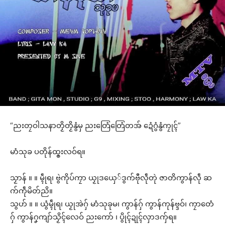
“ညးတၠဝါသနာတၟိတၟိနွံမှ ညးတြေံတြေံတအ် ဍေံဂွံနွံကၠုၚ်”
မာံသုခ ပတိုန်ထ္ၜးလဝ်ရ။
သၟာန် ။ ။ မ္ၚဵုရ၊ ဗွဲကိုပ်ကၠာ ယၟုဒယှေ်ဒွက်ဗီုလဵုတုဲ ဇာတိကွာန်လဵု ဆ
က်ကဵုမိတ်ညိ။
သွဟ် ။ ။ ယွံမ္ၚဵုရ၊ ယၟုအဲဂှ် မာံသုခုမ၊ ကွာန်ဂှ် ကွာန်ကုန်ဗ္ဒဝ်၊ ကၠာတေံ
ဂှ် ကွာန်ဂၞကျာ်သၟိၚ်လေဝ် ညးကော် ၊ ပွိုၚ်ဍုၚ်လှာဒကှ်ရ။