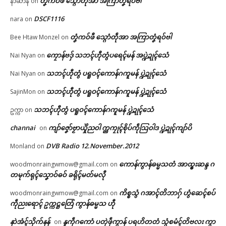
တၞံကဝ်ဖီ သ္ဂောံတဵုအာ အကြာတၞံရဝ်ဗါ
နာဲဆာန်
on
DSCF1116
nara
on
တၞံကဝ်ဖီ သ္ဂောံတဵုအာ အကြာတၞံရဝ်ဗါ
Bee Htaw Monzel
on
ကၠောန်ဗဒှ် သဘၚ်ဟီုတွံပရေၚ်မန် အပ္ဍဲဍုၚ်သေံ
Nai Nyan
on
သဘၚ်ဟီုတွံ ပရူဝၚ်ကောန်ဂကူမန် ပ္ဍဲဍုၚ်သေံ
Nai Nyan
on
သဘၚ်ဟီုတွံ ပရူဝၚ်ကောန်ဂကူမန် ပ္ဍဲဍုၚ်သေံ
SajinMon
on
သဘၚ်ဟီုတွံ ပရူဝၚ်ကောန်ဂကူမန် ပ္ဍဲဍုၚ်သေံ
ဥက္ကာ
on
channai
ကျာ်ဇၞော်ဗၟာယှိုဲညဝါ က္ညကၠုၚ်စိုပ်ကဵုသြဝါဒ ပ္ဍဲဍုၚ်ကျာ်ပိ
on
DVB Radio 12.November.2012
Monland
on
ကောန်ကွာန်ဓမ္မသတံ အာထ္ၜးဆန္ဒ ဂ
woodmonraingwmow@gmail.com
on
တမုက်ရုၚ်သၞောဝ်ဓဝ် ခရိုၚ်မတ်မလီု
ကိစ္စသွံ ဂအာၚ်တိဘာဂှ် ဟွံဆေၚ်စပ်
woodmonraingwmow@gmail.com
on
ကဵုညးရောၚ် ဥက္ကဋ္ဌတြေံ ကွာန်ဓမ္မသ ဟီု
နာဲအံၚ်သိုက်နန်
နူကဵုဂကောံ ပတုဲဖဵုကွာန် ပရဟိတတံ သွံစမံၚ်တိဗလး ကွာ
on