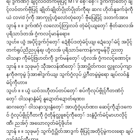
ရ၊ ဒွက်ဏံဂှ် ချိၚ်လဝ်တက်ဗီုပြၚ် MTV စှေ်စှေ်၊ ဒွက်ကၠာတေံဂှ် ချိ
ၚ်လဝ်တက်ဗီုပြၚ် ချိုတ်ချိုတ်ပၠိုတ်ပၠိုတ်ကီုရ၊ ဆဂး ဟိုတ်နူခက်ခုဲကဵု
ယဲ covid ဂှ်ကီု အာကၠုၚ်ဟွံလောဲတုဲတှေ် ဗီုပြေပြံၚ် ဒးတက်အာ။
သၟာန် ။ ။ ဒွက်ဏံဂှ် လလောၚ်တြးလဝ် တုဲမံၚ်ယျတှေ် ၜိုတ်ဆလအ်
ပုရိသာဒ်တအ် ဂွံကလၚ်မာန်ရော။
သွဟ်။ ယွံ အပိုၚ်ဒွက်ဂှ်တှေ် ဍေံစိုပ်ဒတုဲမံၚ်ယျ၊ ဍေံသှေ်မံၚ် အပိုၚ်
တက်ရုပ်ညိညပၠန်ရ၊ ဟွံလအ် ပုရိသာဒ်ကောန်ဂကူမန်ပိုဲ ညးတၠ
ဝါသနာ ကဵုမံၚ်ဇြဟတ်ကဵု ဒွက်မန်တှေ် ဟွံလအ် ဂွံကလၚ်ဏောၚ်။
သၟာန် ။ ။ သုခုမဂှ် သီုအလန်ဏံတှေ် ဒှ်အာပ္တိတ်ကဝး လ္တူလပှ်ကျာ
နကဵုဇကုမွဲ ဒှ်အာၜါဒွက်ယျ၊ သွက်ဂွံလုပ် ပ္ဍဲဂဳတမွဲမွဲရော ချပ်လဝ်နွံ
မံၚ်ကီုဟာ။
သွဟ် ။ ။ ယွံ ယဝ်ဒးဟီုတပ်တပ်တှေ် စပ်ကဵုလုပ်ဗွိုၚ်ဂဳတဏံဂှ်
တှေ် ဝါသနာနွံမံၚ် နူဍောတ်ဍောတ်ရဏး၊
ဆဂးတှေ် ဝါသနာသၟးနွံတှေ် အာဟွံဂွံပုဟ်ဏး၊ ဆေၚ်ကဵုဍာ်ဒကေ
ဝ် ဂွံလုပ်ဗွိုၚ်ဂဳတကီု ဂွံတိုန်လ္တူစၚ်ကီုတှေ် ဒးနွံပၟိက်မံၚ်မာဟလိုၚ်
ဏီ၊ ညအ်ဂှ် အဃောလ္ၚတ်မံၚ်ဖိုဟ်။
သၟာန် ။ ။ သုခုမဂှ် သွက်ဂွံပ္တိတ်အာဒွက် ဗီုပြၚ်အတိုၚ်မွဲကဝးရော ချပ်
လဝ်နွံမံၚ်ကီုဟာ။