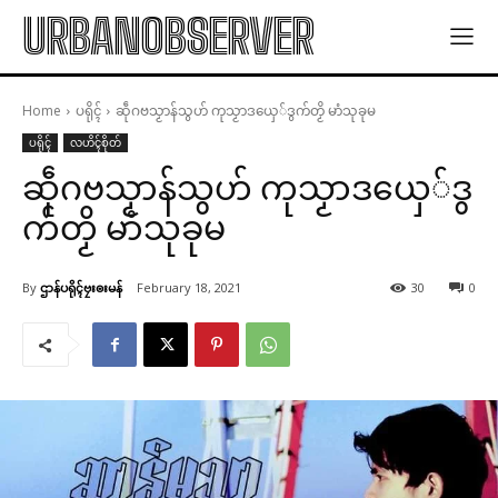
URBANOBSERVER
Home
ပရိုၚ်
ဆဵုဂဗသၟာန်သွဟ် ကုသၟာဒယှေ်ဒွက်တၟိ မာံသုခုမ
ပရိုၚ်
လဟိၚ်စိုတ်
ဆဵုဂဗသၟာန်သွဟ် ကုသၟာဒယှေ်ဒွ
က်တၟိ မာံသုခုမ
By
ဌာန်ပရိုၚ်ဗၠးၜးမန်
February 18, 2021
30
0