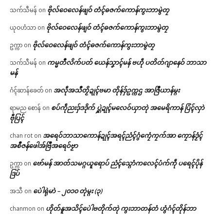
ဗိုလ်ဝေလေန်ဖျဝ် တံၚ်ဓဇက်ကောန်ကွးဘာမွဲတၠ
သက်သီမန်
on
ဗိုလ်ဝေလေန်ဖျဝ် တံၚ်ဓဇက်ကောန်ကွးဘာမွဲတၠ
ယုဝဟံသာ
on
ဗိုလ်ဝေလေန်ဖျဝ် တံၚ်ဓဇက်ကောန်ကွးဘာမွဲတၠ
ဥက္ကာ
on
ကမ္မတဳလိက်ပတ် ယေန်သၞာၚ်မန် ဗဟဵု ပတိတ်ဂျာနေဝ် ဘာသာ
သက်သီမန်
on
မန်
အလဵုအသဳတၟိဍုၚ်ဗမာ တိုန်ဒှ်ဥက္ကဌ အာဇြဳယာန်မ္ဂး
ဂံၚ်ဆာန်ခေတ်
on
စပ်ကဵုညးဒှ်ဒဒိုက် ပ္ဋဲဍုၚ်မလေဝ်ယှာတုဲ အမေရိကာန် ပြံၚ်လှာဲ
ရာမည စောန်
on
ဗီုပြၚ်
အရေဝ်ဘာသာကောန်ဍုၚ်အရၚ်ညံၚ်ဂွံကၠေံကၠက်အာ ကၠောန်ဒၟံၚ်
chan rot
on
အစဳဇန်ဖေါအ်ဗြဳအရေဝ်ဗၟာ
ဗော်မန် အာတ်သမဂ္ဂယူရောပ် ညံၚ်သ္ဂောံကလေၚ်ပံက်ကဵု ပရေၚ်ပိုန်
ဥက္ကာ
on
ဒြပ်
ပေဲါရုဲမာဲ – ၂၀၁၀ တုဲမ္ဂး (၃)
အသီ
on
ဟိုတ်နူအသိၚ်ပေဲါဗတိုက်တုဲ ကွးဘာတန်တံ ဟွံဂံၚ်တိုန်ဘာ
chanmon
on