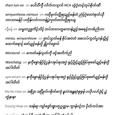
သကိုပ်ဝန်ဇၞော်တြေံ နာဲအံင်ကျဳတု
than tun oo
ပေါဲသဳကၠဳ လိက်ကသုက် NCA ဟွံဂွံတၚ်တုပ်စိုတ်ဏီ
on
ကေတ်အဆက်
င် ဟိုတ်နူဆက်ဆောံကဵုမန်တအ်
ပြေပြံင်ခိုဟ်တုဲ ကမ္မယှေန်ပၞာန်တ
winyanhtow.mintun
ဂတဵုမုက်တွဵုရးဍုၚ်မန်တံ ညံၚ်ဂွံတောဲစုတ်သီု
on
အ် တးပဲါထောံရောင် ဗွိုင်ဗော်ညဳ
ဘာသာမန်ဂှ် ပတိုန်လဝ်ဂလာန်ပ္ဍဲကၠတ်ထဝ်တွဵုရးယျ
သၟဟ်မန်လ္ၚဵု ဟီုဓမံက်
သမ္မတဥူတိၚ်သိၚ် တပ်တးလတူကောန်ဍုၚ်အရေၚ်တအ်ညိဟာ
April 12, 2026
လွီမန်
on
© ဌာန်ပရိုၚ်ဗၠးၜးမန်
In "ပရိုၚ်"
mintu. winyanhtow
ဇၟာပ်သၟတ်မန် စိုပ်အဝဲတံ ဒးလေပ်ကွတ်ပၞာန်သ္ဇိုၚ်
on
ထေက်ရောၚ် ဗော်ဍုၚ်မန်တၟိ ဖ္တိုက်ဖၟောဝ်
Monland
ကေတ်ခန်လ္ၚတ်ကဵု ၀ၚ်အတိက်ညိ
on
Watchdog
နကဵုစၞောန်ပၟိၚ်ဌန်ဂအုပ်ရးအဂၞဲ ရုၚ်ပွိုၚ်ဍုၚ်ဇြပ်ဗုဗော်ဍုၚ်မန်တၟိ
on
ဒးပဲါတိတ်
နကဵုစၞောန်ပၟိၚ်ဌန်ဂအုပ်ရးအဂၞဲ ရုၚ်ပွိုၚ်ဍုၚ်ဇြပ်ဗုဗော်ဍုၚ်မန်တၟိ
ayeramarn
on
ဒးပဲါတိတ်
ဒးစဵုဒၞာ ဒးပြိုက်ဂစိုတ်ကၠေံ နူဘဲအန္တရာဲစၟစၟန် ပလီုပလာ်ဒၟံၚ် ပ္ဍဲ
Ma Nu Haw
on
တၞံနာနာ
ဒဒန်ဆု ကျာ်ဇၞော်အ္စာတၠဥတ္တမ ကွာန်ဝၚ်က ပိုတ်ကဝ်အာ
Doung Htaw
on