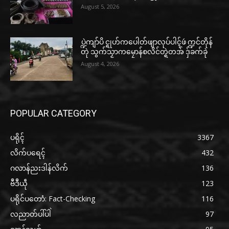
August 5, 2026
ပ္ဍဲကျာ်ပိ င္ရုဟ်ကပေါတ်ဖျာလုပ်ပါၚ်ဖဴ က္ဍင်တိုန်
တုဲ သွက်သၟာကမၠောန်စလိင်တ္ရဲတအ် ဒှ်ခက်ခုဲ
August 4, 2026
POPULAR CATEGORY
ပရိုၚ်
3367
လိက်ပရေၚ်
432
ဂလာန်ညးဒါန်လိက်
136
ဗဳဒဳယဵု
123
ပရိုင်ပတောံ: Fact-Checking
116
လညာတ်ပါ်ပါဲ
97