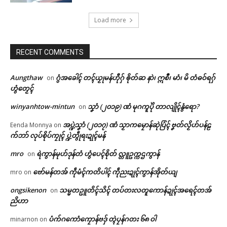
Load more
Related
RECENT COMMENTS
Aungthaw
ဂွံအခေါၚ် တၚ်ယၟုမန်ဟီုဂှ် ၜိုတ်ဆ နာဲ၊ ဣစဳ၊ မာံ၊ မိ တံဓဝ်ရဂှ်
on
ဌာန်ပရိုၚ်ဗၠးၜးမန်
ဟွံတၟေၚ်
winyanhtow-mintun
သၞာံ (၂၀၁၉) ဏံ မုဂကူပိုဲ တာလျိုၚ်နွံရော?
on
ရုဲစှ်
ပုရိသာတ်ပ္ဍဲသၠာတ်ခေတ်လၟုဟ်
စှ်ေဘာဥတုက္ညင် ကွာန်ဝင်ကသၞာံ
အပ္ဍဲသၞာံ (၂၀၁၇) ဏံ သၟာကမၠောန်ဆုဲပြံၚ် ဗၞတ်လၟိဟ်ပန်ဠ
Eenda Monnya
on
ဟွံဒုၚ်စသိုၚ်ရှ်သာဒွက်ကွေံကွေံရ
ဏံ သၟာဒယှ်ေဒွက်မန်ဒယှ်ဂမၠိုင် ဒ
က်ဘာ် လုပ်စိုပ်ကၠုၚ် ပ္ဍဲတွဵုရးဍုၚ်မန်
ပုဟ် သၟာဒယှေ်ဒွက်တအ်ဟီု
ယှ်ေလဟိင်ကဵုဒွက်ကီုဏောင်
ပရိုၚ်လက္ကရဴအိုတ်
March 31, 2026
May 19, 2026
mro
ရဲကွာန်မုဟ်ဒုန်တံ ဟွံပေၚ်စိုတ် လ္တူဥက္ကဌကွာန်
on
In "ပရိုၚ်"
In "ပရိုၚ်"
🏛 လညာတ်ပါ်ပဲါ
ဗော်မန်တအ် ကဵုမံၚ်ကတိပါၚ် ကဵုညးဍုၚ်ကွာန်အိုတ်ယျ
mro
on
ongsikenon
သမ္မတဥူတိၚ်သိၚ် တပ်တးလတူကောန်ဍုၚ်အရေၚ်တအ်
on
ညးဒါန်လိက်
ညိဟာ
ဗွဳဒဳယဵု
ပံက်ဂကောံကၠောန်ဗဒှ် တ္ၚဲပၠန်ဂတး ၆၈ ဝါ
minarnon
on