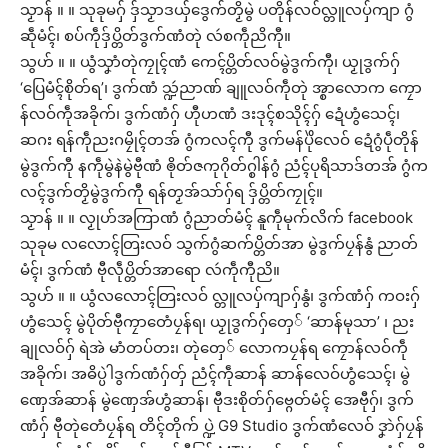
သၟာန် ။ ။ သုခုမဂှ် ဒှ်သၟာဒယှ်ဒွေက်တၟိမွဲ ပတိုန်လဝ်လ္တူလပှ်ကျာ ဂွံ
ဆဵုမံၚ်၊ စပ်ကဵုဒှ်ပ္တိတ်ဒွက်ဏံတုဲ လဴစကဵုညိကီု။
သွဟ် ။ ။ ယွံသၞာံတုဲကၠုၚ်ဏံ ကေၚ်ပ္တိတ်လဝ်မွဲဒွက်ကီု၊ ယၟုဒွက်ဂှ်
‘ပြေမံၚ်စိုတ်ရ’၊ ဒွက်ဏံ သ္ဍဴညာဏ် ချူလဝ်ကဵုတုဲ အ္စာလောက ကၠော
န်လဝ်ကဵုအခိုက်၊ ဒွက်ဏံဂှ် ဟီုဟဏံ ဒးဒုၚ်စသိုၚ်ဂှ် ဍေံဟွံသေၚ်၊
ဆဂး ရန်ကဵုညးဂမၠိုၚ်တအ် ဂွံကလၚ်ကီု ဒွက်မန်ပိုဲလေဝ် ဍေံဂွံပဵုတိုန်
မွဲဒွက်ကီု နကဵုမွဲနဲမွဲဗီုဏံ ၜိုတ်ဇကုဂိုတ်ဂ္စါန်ဂွံ ညံၚ်ပုရိသာဒ်တအ် ဂွံက
လၚ်ဒွက်တၟိမွဲဒွက်ကီု ရန်တၟအ်သာ်ဂှ်ရ ဒှ်ပ္တိတ်ကၠုၚ်။
သၟာန် ။ ။ လၟုဟ်အကြာဏံ ဂွံညာတ်မံၚ် နူကဵုမုက်လိက် facebook
သုခုမ လလောၚ်တြးလဝ် သွက်ဂွံဆက်ပ္တိတ်အာ မွဲဒွက်ပၠန်နွံ ညာတ်
မံၚ်၊ ဒွက်ဏံ ဗီုလဵုပ္တိတ်အာရော လဴကဵုကီုညိ။
သွဟ် ။ ။ ယွံလလောၚ်တြးလဝ် လ္တူလပှ်ကျာဂှ်နွံ၊ ဒွက်ဏံဂှ် ကဝးဂှ်
ဟွံသေၚ် မွဲပိုတ်ဗီုကၠာတေံပၠန်ရ၊ ယၟုဒွက်ဂှ်တှေ် ‘ဆာန်မုသာ’ ၊ ညး
ချုလဝ်ဂှ် ရဲအဲ မာံတပ်တး၊ တုဲတှေ် လောကပၠန်ရ ကၠောန်လဝ်ကဵု
အခိုက်၊ အဓိပ္ပဲါဒွက်ဏံဂှ်တှ် ညံၚ်ကဵုဆာန် ဆာန်လေဝ်ဟွံသေၚ်၊ မွဲ
ဏှေအ်ဆာန် မွဲဏှေအ်ဟွံဆာန်၊ ဗီုဒးစိုတ်ဂှ်ဗ္ဂေတ်မံၚ် အေဗီုဂှ်၊ ဒွက်
ဏံဂှ် ဗီုတုဲတေံပၠန်ရ တိၚ်တိုက် ပ္ဍဲ G9 Studio ဒွက်ဏံလေဝ် ဒၞာဲဂှ်ပၠန်