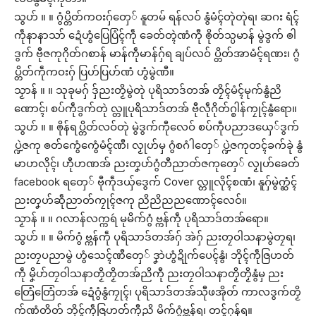
သွဟ် ။ ။ ဂွံပ္တိတ်ကဝးဂှ်တှေ် နူတမ် ရန်လဝ် နွံမံၚ်တုဲတုဲရ၊ ဆဂး ရံၚ်
ကဵုနာနာသာ် ဍေံဟွံပြေပြံၚ်ကဵု ခေတ်တ္ၚဲဏံကီု ၜိုတ်သ္ပမာန် မွဲဒွက် ၜါ
ဒွက် ဗီုဇကုဂိုတ်ဂစာန် မာန်ကဵုမာန်ဂှ်ရ ချပ်လဝ် ပ္တိတ်အာမံၚ်ရဏး၊ ဂွံ
ပ္တိတ်ကဵုကဝးဂှ် ပြဟ်ပြဟ်ဏံ ဟွံမွဲဏီ။
သၟာန် ။ ။ သုခုမဂှ် ဒှ်ညးတၟိမွဲတုဲ ပုရိသာဒ်တအ် တၠိၚ်မံၚ်မုက်နွံညိ
ဏောၚ်၊ စပ်ကဵုဒွက်တုဲ လ္တူပုရိသာဒ်တအ် ဗီုလဵုဂိုတ်ဂ္စါန်ကၠုၚ်နွံရော။
သွဟ် ။ ။ ၜိုန်ရပ္တိတ်လဝ်တုဲ မွဲဒွက်ကီုလေဝ် စပ်ကဵုပညာဒယှေ်ဒွက်
ပ္ဍဲဇကု ၜတ်ကွေံကွေံမံၚ်ဏီ၊ လၟုဟ်မှ ဂွံစဂံါတှေ် ပ္ဍဲဇကုတၚ်ခက်ခုဲ နွံ
မာဟလိုၚ်၊ ဟီုဟဏအ် ညးတၞဟ်ဂွံတီညာတ်ဇကုတှေ် လၟုဟ်ခေတ်
facebook ရတှေ် ဗီုကဵုဒယှ်ဒွေက် Cover လ္တူလိုၚ်စဏံ၊ နူဂှ်မွဲက္ဆံၚ်
ညးတၞဟ်ဆဵုညာတ်ကၠုၚ်ဇကု ညိညိညညဏောၚ်လေဝ်။
သၟာန် ။ ။ ဂလာန်လက္ကရဴ မုမိက်ဂွံ ဗ္ကန်ကဵု ပုရိသာဒ်တအ်ရော။
သွဟ် ။ ။ မိက်ဂွံ ဗ္ကန်ကဵု ပုရိသာဒ်တအ်ဂှ် အဲဂှ် ညးတၠဝါသနာမွဲတၠရ၊
ညးတၠပညာမွဲ ဟွံသေၚ်ဏီတှေ် ဒၞာဲဟွံဍိုက်ပေၚ်နွံ၊ ဘိုၚ်ကဵုဇြဟတ်
ကဵု မၞိဟ်တၠဝါသနာတၟိတၟိတအ်ညိကီု ညးတၠဝါသနာတၟိတၟိနွံမှ ညး
တြေံတြေံတအ် ဍေံဂွံနွံကၠုၚ်၊ ပုရိသာဒ်တအ်သီုဖအိုတ် ကာလဒွက်တၟိ
က်ဏံတိတ် ဘိုၚ်ကဵုဇြဟတ်ကီုညိ မိက်ဂွံဗ္ကန်ရ၊ တၚ်ဂုန်ရ။