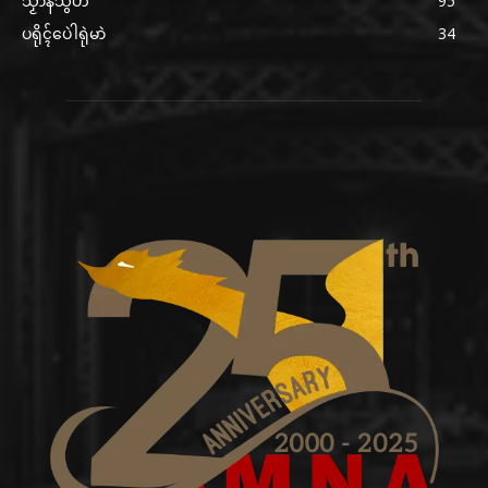
သၟာန်သွဟ်
95
ပရိုၚ်ပေဲါရုဲမာဲ
34