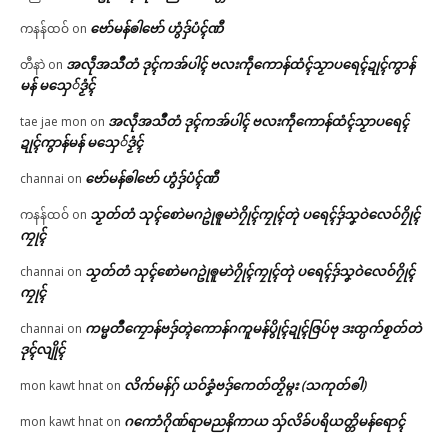
ဗော်မန်ၜါဗော် ဟွံဒှ်ပံၚ်ဏီ
ကနန်ထဝ်
on
အလဵုအသဳတံ ဒုၚ်ကအ်ပါၚ် ဗလးကဵုကောန်ထံၚ်သၟာပရေၚ်ဍုၚ်ကွာန်
တီနာဲ
on
မန် မသှေ်ဒၟံၚ်
အလဵုအသဳတံ ဒုၚ်ကအ်ပါၚ် ဗလးကဵုကောန်ထံၚ်သၟာပရေၚ်
tae jae mon
on
ဍုၚ်ကွာန်မန် မသှေ်ဒၟံၚ်
ဗော်မန်ၜါဗော် ဟွံဒှ်ပံၚ်ဏီ
channai
on
သၟတ်တံ သုၚ်စောဲမဂဥုဲၜူမာဲဂၠိုၚ်ကၠုၚ်တုဲ ပရေၚ်ဒှ်သၞဝဲလေဝ်ဂၠိုၚ်
ကနန်ထဝ်
on
ကၠုၚ်
သၟတ်တံ သုၚ်စောဲမဂဥုဲၜူမာဲဂၠိုၚ်ကၠုၚ်တုဲ ပရေၚ်ဒှ်သၞဝဲလေဝ်ဂၠိုၚ်
channai
on
ကၠုၚ်
ကမ္မတဳကၠောန်ဗဒှ်တ္ၚဲကောန်ဂကူမန်ပွိုၚ်ဍုၚ်ဇြပ်ဗု ဒးထ္ပက်စၟတ်တဲ
channai
on
ဒုၚ်လျိုၚ်
လိက်မန်ဂှ် ယဝ်ခၞံဗဒှ်ကေတ်တၟိမ္ဂး (သကုတ်ၜါ)
mon kawt hnat
on
ဂကောံဂိုဏ်ရာမညနိကာယ သှ်လိခ်ပရိယတ္တိမန်ရောၚ်
mon kawt hnat
on