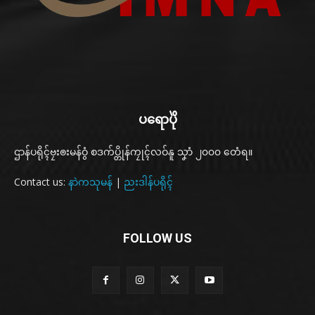
ပရောပိုဲ
ဌာန်ပရိုၚ်ဗၠးၜးမန်ဝွံ စဒက်ပ္တိုန်ကၠုၚ်လဝ်နူ သၞာံ ၂၀၀၀ တေံရ။
Contact us:
နာဲကသုမန်
|
ညးဒါန်ပရိုၚ်
FOLLOW US