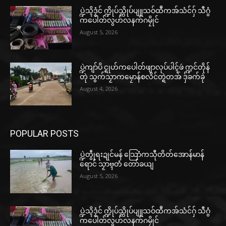
ပ္ဍဲသ္ၚိဒၟံင် က္ဍိုပ်သ္ကိုပ်ပျူသဝ်ထဳကအ်သံင်ဂှ် သီဂွံ
ကပေါတ်လွဟ်လနက်ဂမၠိုင်
August 5, 2026
ပ္ဍဲကျာ်ပိ င္ရုဟ်ကပေါတ်ဖျာလုပ်ပါၚ်ဖဴ က္ဍင်တိုန်
တုဲ သွက်သၟာကမၠောန်စလိင်တ္ရဲတအ် ဒှ်ခက်ခုဲ
August 4, 2026
POPULAR POSTS
ပ္ဍဲတွဵုရးဍုင်မန် သြောံကသီုတိတ်အောန်မာန်
ရောင် သၟာဗ္ၚတံ တော်ခယျ
August 5, 2026
ပ္ဍဲသ္ၚိဒၟံင် က္ဍိုပ်သ္ကိုပ်ပျူသဝ်ထဳကအ်သံင်ဂှ် သီဂွံ
ကပေါတ်လွဟ်လနက်ဂမၠိုင်