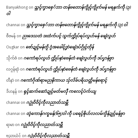
သ္ဘၚ်ကၞာစှေ်ဘာ တန်ဗတောန်ကွိုၚ်ကွိုက်မန် မရနုက်ကဵု (၃)
Banyakhong
on
ဝါ
သ္ဘၚ်ကၞာစှေ်ဘာ တန်ဗတောန်ကွိုၚ်ကွိုက်မန် မရနုက်ကဵု (၃) ဝါ
channai
on
ညးဒေသတံ ဒးထံက်ပၚ် သွက်က္ဍိုပ်ရပ်လွဟ်မန် ဖျေံလွဟ်
ဗီဇမန်
on
ဗော်ဍုၚ်မန်တၟိ ဂွံအခေါၚ်ဒၞာဲဖျေံဒပ်ဂၠိုၚ်တိုန်
Ougkar
on
ဂကောံရပ်လွဟ် က္ဍိုပ်နာဲဗေန်တံ ဖျေံလွဟ်ကဵု ဒပ်ပၞာန်ဗၟာ
သိုက်ဇံ
on
ဂကောံရပ်လွဟ် က္ဍိုပ်နာဲဗေန်တံ ဖျေံလွဟ်ကဵု ဒပ်ပၞာန်ဗၟာ
လဂ္ဂန်ရာံ
on
ဂကောံဂိုဏ်ရာမညနိကာယ သှ်လိခ်ပရိယတ္တိမန်ရောၚ်
တီနာဲ
on
ရုၚ်ဆက်ဆောံဍုၚ်မတ်မလီု ကလေၚ်ပံက်ယျ
ဒိဟနန်
on
ဂဥုဲဝိဝိၚ်ကဵုလညာတ်သမ္တီ
channai
on
တ္ၚဲကောန်ဂကူမန်(၆၅)ဝါ ကဵု ပရေၚ်ၜိုဟ်လလမ်ကၟိန်ဍုၚ်မန်ဗၟာ
channai
on
ဂဥုဲဝိဝိၚ်ကဵုလညာတ်သမ္တီ
ရာမာ
on
ဂဥုဲဝိဝိၚ်ကဵုလညာတ်သမ္တီ
ဗညာဃံင်
on