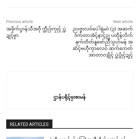
Previous article
Next article
အခိုက်ပၞာန်သီအဝဵု က္တဵုဒှ်ကၠုၚ် ပ္ဍဲ
ညးဇၞးလဝ်ပေဲါရုဲမာဲ (၃) အဆက်
ဍုၚ်ဗၟာ
ဒံက်တာအံၚ်နာၚ်ဥု ပတိုန်လိက်
နုက်တိတ်နူဗော်ညဳသၟဟ်မန် အ
ဆံၚ်ဗဟဵုကၠာလေဝ် ဆက်ကေတ်
အာတာလျိုၚ် ပ္ဍဲပွိုၚ်ဍုၚ်
ဌာန်ပရိုၚ်ဗၠးၜးမန်
RELATED ARTICLES