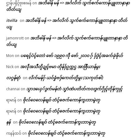
အဘိဓါန် မန် => အၚ်္ဂလိက် သွက်စက်ကောန်ပျူတာနာနာ
ဌာန်ပရိုၚ်ဗၠးၜးမန်
on
တိတ်ယျ
itvilla
အဘိဓါန် မန် => အၚ်္ဂလိက် သွက်စက်ကောန်ပျူတာနာနာ တိတ်
on
ယျ
အဘိဓါန် မန် => အၚ်္ဂလိက် သွက်စက်ကောန်ပျူတာနာနာ တိ
jamonrott
on
တ်ယျ
ပရေၚ်ပံၚ်တောဲ ဗော် ၁၉၉၀ ကဵု ဗော် ၂၀၁၀ ဂှ် ဒှ်ဒၟံၚ်အခက်ခုဲဖိုဟ်
Mon
on
အလဵုအသဳတၟိဍုၚ်ဗမာ တိုန်ဒှ်ဥက္ကဌ အာဇြဳယာန်မ္ဂး
Nick
on
လဂ္ဂန်ရာံ
လိက်မန်ဂှ် ယဝ်ခၞံဗဒှ်ကေတ်တၟိမ္ဂး (သကုတ်ၜါ)
on
သၟာဒယှေ်ဒွက်မန်တံ သၞာံဏံပတိတ်ကဝးဒွက်ဂၠိုၚ်တိုန်ကၠုၚ်
channai
on
ဗိုလ်ဝေလေန်ဖျဝ် တံၚ်ဓဇက်ကောန်ကွးဘာမွဲတၠ
ရာမာန်
on
ဗိုလ်ဝေလေန်ဖျဝ် တံၚ်ဓဇက်ကောန်ကွးဘာမွဲတၠ
ရာမာန်
on
နန်
ဗိုလ်ဝေလေန်ဖျဝ် တံၚ်ဓဇက်ကောန်ကွးဘာမွဲတၠ
on
ဗိုလ်ဝေလေန်ဖျဝ် တံၚ်ဓဇက်ကောန်ကွးဘာမွဲတၠ
ကနန်ထဝ်
on