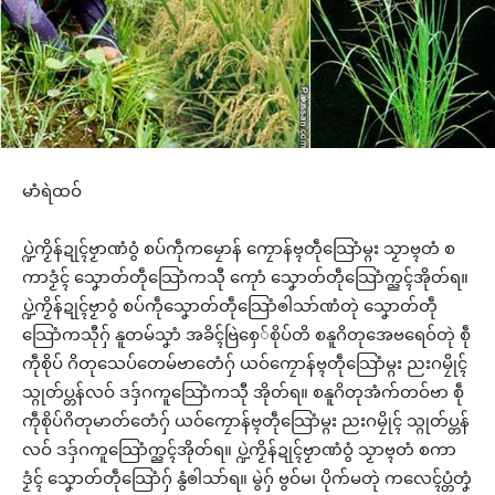
မာံရဲထဝ်
ပ္ဍဲကၟိန်ဍုၚ်ဗၟာဏံဝွံ စပ်ကဵုကမၠောန် ကၠောန်ဗ္ၚတဵုသြောံမ္ဂး သၟာဗ္ၚတံ စ
ကာဒၟံၚ် သၞောတ်တဵုသြောံကသီု ကေုာံ သၞောတ်တဵုသြောံက္ညၚ်အိုတ်ရ။
ပ္ဍဲကၟိန်ဍုၚ်ဗၟာဝွံ စပ်ကဵုသၞောတ်တဵုသြောံၜါသာ်ဏံတုဲ သၞောတ်တဵု
သြောံကသီုဂှ် နူတမ်သၞာံ အခိၚ်ဗြဲစှေ်စိုပ်တိ စနူဂိတုအေဗရေဝ်တုဲ စဵု
ကဵုစိုပ် ဂိတုသေပ်တေမ်ဗာတေံဂှ် ယဝ်ကၠောန်ဗ္ၚတဵုသြောံမ္ဂး ညးဂမၠိုၚ်
သ္ဂုတ်ပ္တန်လဝ် ဒဒှ်ဂကူသြောံကသီု အိုတ်ရ။ စနူဂိတုအံက်တဝ်ဗာ စဵု
ကဵုစိုပ်ဂိတုမာတ်တေံဂှ် ယဝ်ကၠောန်ဗ္ၚတဵုသြောံမ္ဂး ညးဂမၠိုၚ် သ္ဂုတ်ပ္တန်
လဝ် ဒဒှ်ဂကူသြောံက္ညၚ်အိုတ်ရ။ ပ္ဍဲကၟိန်ဍုၚ်ဗၟာဏံဝွံ သၟာဗ္ၚတံ စကာ
ဒၟံၚ် သၞောတ်တဵုသြောံဂှ် နွံၜါသာ်ရ။ မွဲဂှ် ဗွဝ်မ၊ ပိုက်မတုဲ ကလေၚ်ပ္တံတၞံ