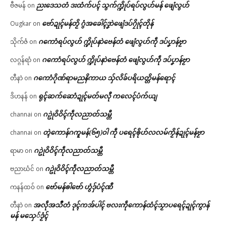
ညးဒေသတံ ဒးထံက်ပၚ် သွက်က္ဍိုပ်ရပ်လွဟ်မန် ဖျေံလွဟ်
ဗီဇမန်
on
ဗော်ဍုၚ်မန်တၟိ ဂွံအခေါၚ်ဒၞာဲဖျေံဒပ်ဂၠိုၚ်တိုန်
Ougkar
on
ဂကောံရပ်လွဟ် က္ဍိုပ်နာဲဗေန်တံ ဖျေံလွဟ်ကဵု ဒပ်ပၞာန်ဗၟာ
သိုက်ဇံ
on
ဂကောံရပ်လွဟ် က္ဍိုပ်နာဲဗေန်တံ ဖျေံလွဟ်ကဵု ဒပ်ပၞာန်ဗၟာ
လဂ္ဂန်ရာံ
on
ဂကောံဂိုဏ်ရာမညနိကာယ သှ်လိခ်ပရိယတ္တိမန်ရောၚ်
တီနာဲ
on
ရုၚ်ဆက်ဆောံဍုၚ်မတ်မလီု ကလေၚ်ပံက်ယျ
ဒိဟနန်
on
ဂဥုဲဝိဝိၚ်ကဵုလညာတ်သမ္တီ
channai
on
တ္ၚဲကောန်ဂကူမန်(၆၅)ဝါ ကဵု ပရေၚ်ၜိုဟ်လလမ်ကၟိန်ဍုၚ်မန်ဗၟာ
channai
on
ဂဥုဲဝိဝိၚ်ကဵုလညာတ်သမ္တီ
ရာမာ
on
ဂဥုဲဝိဝိၚ်ကဵုလညာတ်သမ္တီ
ဗညာဃံင်
on
ဗော်မန်ၜါဗော် ဟွံဒှ်ပံၚ်ဏီ
ကနန်ထဝ်
on
အလဵုအသဳတံ ဒုၚ်ကအ်ပါၚ် ဗလးကဵုကောန်ထံၚ်သၟာပရေၚ်ဍုၚ်ကွာန်
တီနာဲ
on
မန် မသှေ်ဒၟံၚ်