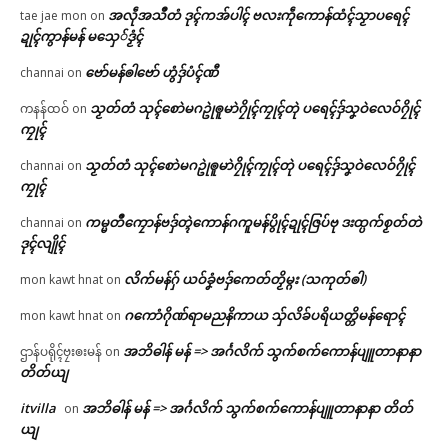
အလဵုအသဳတံ ဒုၚ်ကအ်ပါၚ် ဗလးကဵုကောန်ထံၚ်သၟာပရေၚ်
tae jae mon
on
ဍုၚ်ကွာန်မန် မသှေ်ဒၟံၚ်
ဗော်မန်ၜါဗော် ဟွံဒှ်ပံၚ်ဏီ
channai
on
သၟတ်တံ သုၚ်စောဲမဂဥုဲၜူမာဲဂၠိုၚ်ကၠုၚ်တုဲ ပရေၚ်ဒှ်သၞဝဲလေဝ်ဂၠိုၚ်
ကနန်ထဝ်
on
ကၠုၚ်
သၟတ်တံ သုၚ်စောဲမဂဥုဲၜူမာဲဂၠိုၚ်ကၠုၚ်တုဲ ပရေၚ်ဒှ်သၞဝဲလေဝ်ဂၠိုၚ်
channai
on
ကၠုၚ်
ကမ္မတဳကၠောန်ဗဒှ်တ္ၚဲကောန်ဂကူမန်ပွိုၚ်ဍုၚ်ဇြပ်ဗု ဒးထ္ပက်စၟတ်တဲ
channai
on
ဒုၚ်လျိုၚ်
လိက်မန်ဂှ် ယဝ်ခၞံဗဒှ်ကေတ်တၟိမ္ဂး (သကုတ်ၜါ)
mon kawt hnat
on
ဂကောံဂိုဏ်ရာမညနိကာယ သှ်လိခ်ပရိယတ္တိမန်ရောၚ်
mon kawt hnat
on
အဘိဓါန် မန် => အၚ်္ဂလိက် သွက်စက်ကောန်ပျူတာနာနာ
ဌာန်ပရိုၚ်ဗၠးၜးမန်
on
တိတ်ယျ
itvilla
အဘိဓါန် မန် => အၚ်္ဂလိက် သွက်စက်ကောန်ပျူတာနာနာ တိတ်
on
ယျ