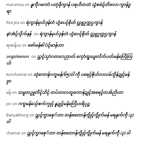
နူကဵုဂကောံ ပတုဲဖဵုကွာန် ပရဟိတတံ သွံစမံၚ်တိဗလး ကွာန်ဒူ
maramou
on
ရာ
ရဲကွာန်မုဟ်ဒုန်တံ ဟွံပေၚ်စိုတ် လ္တူဥက္ကဌကွာန်
Rea Jea
on
နာဲအံၚ်သိုက်နန်
ရဲကွာန်မုဟ်ဒုန်တံ ဟွံပေၚ်စိုတ် လ္တူဥက္ကဌကွာန်
on
ဗော်မန်ၜါ ပံၚ်မာန်ဟာ
ရာမာန်ယ
on
ongsikenon
သ္ဘၚ်သၠာဲဂတးလညာတ် ကေုာံထ္ၜးပျးလိက်ပတ်မန်တြေံတြ
on
ဟ်
တ္ၚဲကောန်ဂကူမန်(၆၅)ဝါ ကဵု ပရေၚ်ၜိုဟ်လလမ်ကၟိန်ဍုၚ်မန်
konchannai
on
ဗၟာ
သမ္မတဥူတိၚ်သိၚ် တပ်တးလတူကောန်ဍုၚ်အရေၚ်တအ်ညိဟာ
မန်
on
ဂကူမန်​သှ်ေၜက်ကၠုၚ် နူဍုၚ်မန်တြေံဟရိပုဉ္ဇ
jor
on
သ္ဘၚ်ကၞာစှေ်ဘာ တန်ဗတောန်ကွိုၚ်ကွိုက်မန် မရနုက်ကဵု (၃)
Banyakhong
on
ဝါ
သ္ဘၚ်ကၞာစှေ်ဘာ တန်ဗတောန်ကွိုၚ်ကွိုက်မန် မရနုက်ကဵု (၃) ဝါ
channai
on