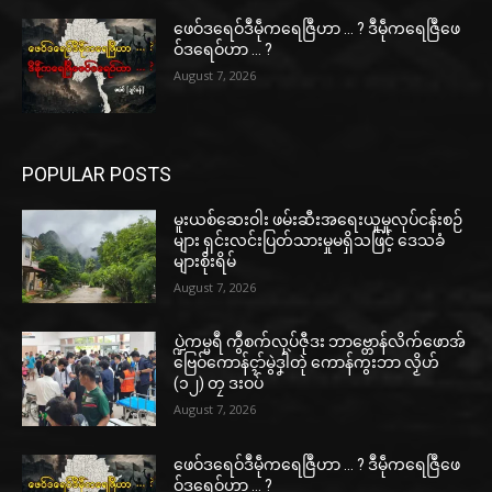
ဖေဝ်ဒရေဝ်ဒဳမဵုကရေဇြဳဟာ … ? ဒဳမဵုကရေဇြဳဖေ
ဝ်ဒရေဝ်ဟာ … ?
August 7, 2026
POPULAR POSTS
မူးယစ်ဆေးဝါး ဖမ်းဆီးအရေးယူမှုလုပ်ငန်းစဉ်
များ ရှင်းလင်းပြတ်သားမှုမရှိသဖြင့် ဒေသခံ
များစိုးရိမ်
August 7, 2026
ပ္ဍဲကမ္မရဳ ကွဳစက်လုပ်ဇီုဒး ဘာဗ္တောန်လိက်ဖောအ်
ဗြေဝ်ကောန်ၚာ်မွဲဒၞါဲတုဲ ကောန်ကွးဘာ လၟိဟ်
(၁၂) တၠ ဒးဝပ်
August 7, 2026
ဖေဝ်ဒရေဝ်ဒဳမဵုကရေဇြဳဟာ … ? ဒဳမဵုကရေဇြဳဖေ
ဝ်ဒရေဝ်ဟာ … ?