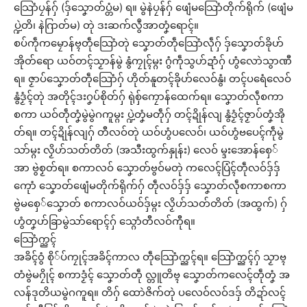
သြောံပၠန်ဂှ် (ဒှ်သၞောတ်ပ္တံမ) ရ။ မွဲနဲပၠန်ဂှ် ဖျေံမသြောံတိုက်ရိုက် (ဖျေံမ
ပ္ဍဲတိ၊ နဲဂြာတ်မ) တုဲ ဒးဆက်လွဳအာတၞံရောၚ်။
စပ်ကဵုကမၠောန်ဗ္ၚတဵုသြောံတုဲ သၞောတ်တဵုသြောံလဵုဂှ် ဒှ်သၞောတ်ခိုဟ်
အိုတ်ရော ယဝ်တၚ်သၟာန်မွဲ နွံကၠုၚ်မ္ဂး ဂွံကဵုသွဟ်ဍာံဂှ် ဟွံလောဲသွာဏီ
ရ။ ဇၟာပ်သၞောတ်တဵုသြောံဂှ် ဟိုတ်နူတၚ်ခိုဟ်လေဝ်နွံ၊ တၚ်ပရေံလေဝ်
နွံဒၟံၚ်တုဲ အတိုၚ်ဒးဂၞပ်စိုတ်ဂှ် ရုဲစှ်ကၠောန်ထေက်ရ။ သၞောတ်လဵုစကာ
စကာ ယဝ်တဵုတၞံမွဲမွဲဂကူမ္ဂး ပ္ဍဲတၞံမတဵုဂှ် တၚ်ဍိုန်လျ နွံဒၟံၚ်ဇၟာပ်တၞံအို
တ်ရ။ တၚ်ဍိုန်လျဂှ် တီလဝ်တုဲ ယဝ်ဟွံပလေဝ်၊ ယဝ်ဟွံဗပေၚ်ကဵုမွဲ
သာ်မ္ဂး လၟိဟ်သတ်တိတ် (အသီးထွက်နှုန်း) လေဝ် မ္ဒးအောန်စှေ်
အာ ဗွဲစၟတ်ရ။ စကာလဝ် သၞောတ်ဗွဝ်မတုဲ ကလေၚ်ပြံၚ်တဵုလဝ်ဒှ်ဒှ်
ကေုာံ သၞောတ်ဖျေံမတိုက်ရိုက်ဂှ် တဵုလဝ်ဒှ်ဒှ် သၞောတ်လဵုစကာစကာ
ဗွဲမစှေ်သၞောတ် စကာလဝ်ယဝ်ဒှ်မ္ဂး လၟိဟ်သတ်တိတ် (အထွက်) ဂှ်
ဟွံတၞဟ်ခြာမွဲသာ်ရောၚ်ဂှ် သ္ဂောံတီလဝ်ကီုရ။
သြောံက္ညၚ်
အခိၚ်ဝွံ စို်ပ်ကၠုၚ်အခိၚ်ကာလ တဵုသြောံက္ညၚ်ရ။ သြောံက္ညၚ်ဂှ် သၟာဗ္ၚ
တံဗွဲမဂၠိုၚ် စကာဒၟံၚ် သၞောတ်တဵု လ္တူတိဗ္ၚ သၞောတ်ကလေၚ်တဵုတၞံ အ
လန်ဒုတိယမွဲဂကူရ။ တိဂှ် ထောဲဇိက်တုဲ ပလေဝ်လဝ်ဒဒှ် တိဍာ်လၚ်