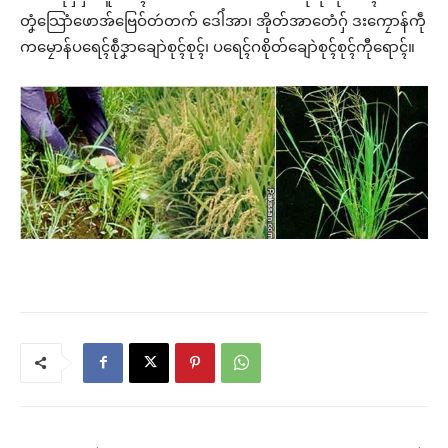
တၞံသြောံဖောအ်ဗြေဝ်တဴတက် ဒေါံအာ၊ အိုတ်အာတေံဂှ် ဒးကၠောန်ကဵု
ကမၠောန်ပရေၚ်စဵုဒၞာချောဲစုၚ်စုၚ်၊ ပရေၚ်ဂစိုတ်ချောဲစုၚ်စုၚ်ကီုရောၚ်။