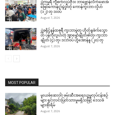
ပ္ဍဲကမ္မရဳ ကွဳစက်လုပ်ဇီုဒး ဘာဗ္တောန်လိက်ဖောအ်
ဗြေဝ်ကောန်ၚာ်မွဲဒၞါဲတုဲ ကောန်ကွးဘာ လၟိဟ်
(၁၂) တၠ ဒးဝပ်
August 7, 2026
ပရိုၚ်
Related
ပ္ဍဲခရိုၚ်နန်ထၜုရဳ ကွးဘာမွဲတၠ ဟိုတ်နူဖံက်သၞော
ဌာန်ပရိုၚ်ဗၠးၜးမန်
တ် ပန်ကဵုလွဟ်တုဲ အ္စာၝောံချိုတ်ၜါတၠ၊ ကွးဘာ
ချိုတ် (၄) တၠ၊ ဒးဘဲဝပ် ဟွံအောန်နူ (၂၀) တၠ
ရုဲစှ်
August 7, 2026
ပရိုၚ်
ပရိုၚ်လက္ကရဴအိုတ်
ပ္ဍဲတွဵုရးဍုင်မန် သြောံကသီုတိတ်
သြန်ဒမၠေံတဵုသြောံကသီုဂှ် ကဵုဂၠိုၚ်
အောန်မာန်ရောင် သၟာဗ္ၚတံ တော်ခ
တိုန်ကီုလေဝ် ညးဂၠေံအောန်
🏛 လညာတ်ပါ်ပဲါ
ယျ
May 13, 2026
August 5, 2026
In "ပရိုၚ်"
MOST POPULAR
In "ပရိုၚ်"
ညးဒါန်လိက်
မူးယစ်ဆေးဝါး ဖမ်းဆီးအရေးယူမှုလုပ်ငန်းစဉ်
ဗွဳဒဳယဵု
များ ရှင်းလင်းပြတ်သားမှုမရှိသဖြင့် ဒေသခံ
များစိုးရိမ်
ကေတ်အဆက်
August 7, 2026