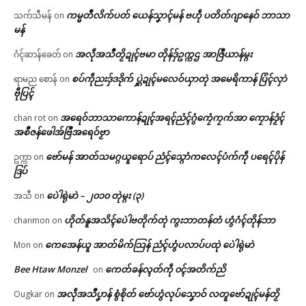
ကမ္မတဳလိက်ပတ် ယေန်သၞာၚ်မန် ဗဟဵု ပတိတ်ဂျာနေဝ် ဘာသာ
သက်သီမန်
on
မန်
အလဵုအသဳတၟိဍုၚ်ဗမာ တိုန်ဒှ်ဥက္ကဌ အာဇြဳယာန်မ္ဂး
ဂံၚ်ဆာန်ခေတ်
on
စပ်ကဵုညးဒှ်ဒဒိုက် ပ္ဋဲဍုၚ်မလေဝ်ယှာတုဲ အမေရိကာန် ပြံၚ်လှာဲ
ရာမည စောန်
on
ဗီုပြၚ်
အရေဝ်ဘာသာကောန်ဍုၚ်အရၚ်ညံၚ်ဂွံကၠေံကၠက်အာ ကၠောန်ဒၟံၚ်
chan rot
on
အစဳဇန်ဖေါအ်ဗြဳအရေဝ်ဗၟာ
ဗော်မန် အာတ်သမဂ္ဂယူရောပ် ညံၚ်သ္ဂောံကလေၚ်ပံက်ကဵု ပရေၚ်ပိုန်
ဥက္ကာ
on
ဒြပ်
ပေဲါရုဲမာဲ – ၂၀၁၀ တုဲမ္ဂး (၃)
အသီ
on
ဟိုတ်နူအသိၚ်ပေဲါဗတိုက်တုဲ ကွးဘာတန်တံ ဟွံဂံၚ်တိုန်ဘာ
chanmon
on
ကေအေန်ယူ အာတ်မိက်သြန် ညံၚ်ဟွံပလာပ်ပထုဲ ပေဲါရုဲမာဲ
Mon
on
Bee Htaw Monzel
ကေတ်ခန်လ္ၚတ်ကဵု ၀ၚ်အတိက်ညိ
on
အလဵုအသဳပၞာန် စွံစိုတ် ဗော်ဟွံလုပ်သၞောဝ် လတူဗော်ဍုၚ်မန်တၟိ
Ougkar
on