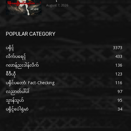
August 7, 2026
POPULAR CATEGORY
ပရိုၚ်
3373
လိက်ပရေၚ်
433
ဂလာန်ညးဒါန်လိက်
136
ဗဳဒဳယဵု
123
ပရိုင်ပတောံ: Fact-Checking
116
လညာတ်ပါ်ပါဲ
97
သၟာန်သွဟ်
95
ပရိုၚ်ပေဲါရုဲမာဲ
34