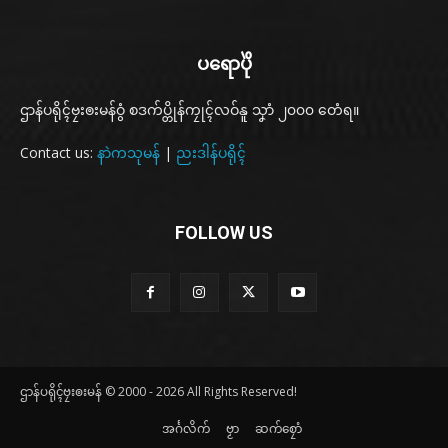
ပရောပိုဲ
ဌာန်ပရိုၚ်ဗၠးၜးမန်ဝွံ စဒက်ပ္တိုန်ကၠုၚ်လဝ်နူ သၞာံ ၂၀၀၀ တေံရ။
Contact us:
နာဲကသုမန်
|
ညးဒါန်ပရိုၚ်
FOLLOW US
ဌာန်ပရိုၚ်ဗၠးၜးမန် © 2000 - 2026 All Rights Reserved!
အၚ်္ဂလိက်
ဗၟာ
ဆက်စၠောံ