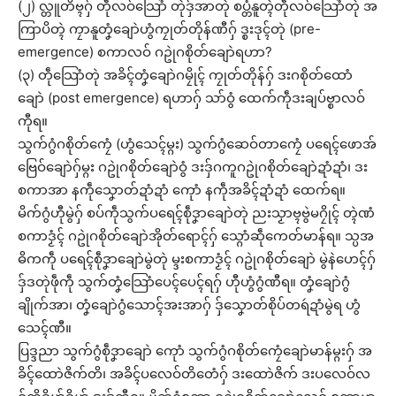
(၂) လ္တူတိဗ္ၚဂှ် တဵုလဝ်သြောံ တုဲဒှ်အာတုဲ စပ္တံနူတ္ၚဲတဵုလဝ်သြောံတုဲ အ
ကြာပိတ္ၚဲ ကၠာနူတၞံချောဲဟွံကၠုတ်တိုန်ဏီဂှ် ဒ္စးဒုၚ်တုဲ (pre-
emergence) စကာလဝ် ဂဥုဲဂစိုတ်ချောဲရဟာ?
(၃) တဵုသြောံတုဲ အခိၚ်တၞံချောဲဂမၠိုၚ် ကၠုတ်တိုန်ဂှ် ဒးဂစိုတ်ထောံ
ချောဲ (post emergence) ရဟာဂှ် သာ်ဝွံ ထေက်ကဵုဒးချပ်ဗ္စာလဝ်
ကီုရ။
သွက်ဂွံဂစိုတ်ကၠေံ (ဟွံသေၚ်မ္ဂး) သွက်ဂွံဆေဝ်တာကၠေံ ပရေၚ်ဖောအ်
ဗြေဝ်ချောဲဂှ်မ္ဂး ဂဥုဲဂစိုတ်ချောဲဝွံ ဒးဒှ်ဂကူဂဥုဲဂစိုတ်ချောဲဍာံဍာံ၊ ဒး
စကာအာ နကဵုသၞောတ်ဍာံဍာံ ကေုာံ နကဵုအခိၚ်ဍာံဍာံ ထေက်ရ။
မိက်ဂွံဟီုမွဲဂှ် စပ်ကဵုသွက်ပရေၚ်စဵုဒၞာချောဲတုဲ ညးသၟာဗ္ၚဗွဲမဂၠိုၚ် တ္ၚဲဏံ
စကာဒၟံၚ် ဂဥုဲဂစိုတ်ချောဲအိုတ်ရောၚ်ဂှ် သ္ဂောံဆဵုကေတ်မာန်ရ။ သ္ပအ
ဓိကကဵု ပရေၚ်စဵုဒၞာချောဲမွဲတုဲ မ္ဒးစကာဒၟံၚ် ဂဥုဲဂစိုတ်ချောဲ မွဲနဲဟေၚ်ဂှ်
ဒှ်ဒတုဲဖဵုကဵု သွက်တၞံသြောံပေၚ်ပေၚ်ရဂှ် ဟီုဟွံဂွံဏီရ။ တၞံချောဲဂွံ
ချိုက်အာ၊ တၞံချောဲဂွံသောၚ်အးအာဂှ် ဒှ်သၞောတ်စိုပ်တရဴဍာံမွဲရ ဟွံ
သေၚ်ဏီ။
ပြဒ္ဒညာ သွက်ဂွံစဵုဒၞာချောဲ ကေုာံ သွက်ဂွံဂစိုတ်ကၠေံချောဲမာန်မ္ဂးဂှ် အ
ခိၚ်ထောဲဇိက်တိ၊ အခိၚ်ပလေဝ်တိတေံဂှ် ဒးထောဲဇိက် ဒးပလေဝ်လ