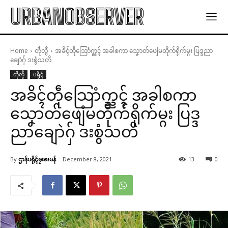
URBANOBSERVER
Home
တဵုလွဳ
အခိၚ်တဵုသြောံက္ညၚ် အခါစကာ သၞောတ်ဖျေံမတိုက်ရိုက်မ္ဂး ပြဒ္ဒညာ
ချောဲဂှ် ဒးစွံသတိ
တဵုလွဳ
ပရိုၚ်
အခိၚ်တဵုသြောံက္ညၚ် အခါစကာ
သၞောတ်ဖျေံမတိုက်ရိုက်မ္ဂး ပြဒ္ဒ
ညာချောဲဂှ် ဒးစွံသတိ
By
ဌာန်ပရိုၚ်ဗၠးၜးမန်
December 8, 2021
13
0