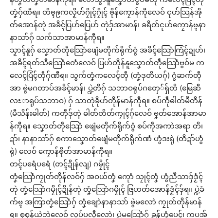
တၞံဂှ်ဏီရ။ တိဗ္ၚဨကလၟိဟ်ဂၠိုၚ်ဂၠိုၚ် ၜိုန်ကၠောန်ကီုလေဝ် ၚုဟ်သြန်အို
တ်အောန်တုဲ အခိၚ်ပြဟ်ပြေဟ် တုဲဒှ်အာမာန်၊ ခရိတ်ၚုဟ်ကၠောန်ဗ္ၚနာ
နာသာ်ဂှ် သက်သာအာမာန်ကီုရ။
သၟာၚ်နူဂှ် သၞောတ်တဵုသြောံဖျေံမတိုက်ရိုက်ဝွံ အခိၚ်သြောံကြံၚ်ဍုဟ်၊
အခိၚ်ရတ်သီသြောံတေံလေဝ် ပြဟ်တိုန်နူသၞောတ်တဵုသြောံဗွဝ်မ က
လေၚ်ပြံၚ်တဵုဂှ်ဏီရ။ သွက်တၞံကလေၚ်တဵု (တၞံဒုတိယဂှ်) ဂွံဆက်တဵု
အာ ဗွဲမဂတာပ်အခိၚ်မာန်၊ ပ္ဍဲတိဂှ် သဘာဝရုပ်ဂတှေ်ရှ်တိ (မြေဆီ
လႊာရုပ်သဘာဝ) ဂှ် သာတုဲခိုဟ်တိုန်မာန်ကီုရ။ စပ်ကဵုဓါတ်မဳတိန်
(မီသိန်းဓါတ်) ကတဵုဒှ်တုဲ ဓါတ်တိတ်ကၠုၚ်ဂှ်လေဝ် ဗၞတ်အောန်အာမာ
န်ကီုရ။ သၞောတ်တဵုသြောံ ဖျေံမတိုက်ရိုက်ဝွံ စပ်ကဵုအကာဲအရာ တိ၊
ဍာ်၊ နာနာသာ်ဂှ် စကာသၞောတ်ဖျေံမတိုက်ရိုက်ဏံ ဟွံဒးရုဲ (တိဍာ်ဟွံ
ရုဲ) လေဝ် ကၠောန်ၜိုတ်အာမာန်ကီုရ။
တၚ်ပရေံပရေံ (တၚ်ဍိုန်လျ) ဂမၠိုၚ်
တၞံသြောံကၠုတ်တိုန်လဝ်ဂှ် အဝယ်တၞံ ကေုာံ သၠုၚ်တၞံ ဟွံညဳသာဒှ်ဒၟံၚ်
တုဲ တၞံသြောံဂမၠိုၚ်ဍိုန်တုဲ တၞံသြောံဂမၠိုၚ် ဇြဟတ်အောန်ဒၟံၚ်ဒှ်ရ။ ပ္ဍဲခံ
က်ဗ္ၚ အကြာတၞံသြောံဂှ် တၞံချောဲနာနာသာ် ဗွဲမလောဲ ကၠုတ်တိုန်မာန်
ရ။ စၟစၟန်ယဲဘဲလေဝ် လုပ်ပလီုလောဲ၊ ပ္ဍဲမသြောံဂှ် ခ္ဍန်ဟွံပေၚ်၊ ကပအ်