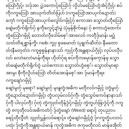
သြောံဂၠိုၚ်၊ ဒးဒှ်အာ ပ္ဍဲဒကောၚ်သြောံဂှ် လၟိဟ်မသြောံဟွံအံၚ်ဂၠိုၚ်၊ စပ်
ကဵုဂကူသြောံ အာယုက်တိတ်ပြဟ် (ဂကူသြောံအာယုက်ဍောတ်)
ကေုာံ ဂကူသြောံအာယုက်လ္ဒေါဝ်ဂမၠိုၚ်ဂှ် စကာအာ သၞောတ်တဵုသြောံ
ဖျေံမတိုက်ရိုက်ဂှ် နကဵုလၟေၚ်ဍာံမွဲ (ပုံမှန်စိုက်နေ) ဂှ် စကာဟွံထေက်၊
တၞံသြောံဂမၠိုၚ် လောတ်လဵုဒေါမ်စှေ်အာလေဝ် ကတဵုဒှ်မာန်၊ မပ္တံ
သတ်တိရစ္ဆာန်ကၞိ၊ ဂစေံ၊ ကၞု၊ စၟခမောတ် (ပုရွက်ဆိတ်)၊ နဳမတော
တ်(နီမတုတ်)၊ ဂကူစၟစၟန်နာနာသာ် ကၠုၚ်ကဵုအန္တရာယ်ဂၠိုၚ်၊ လုပ်ပလီုပ
လာ် လောဲလောဲမာန်ကီုရ။ ဟိုတ်ဂှ်ရ စပ်ကဵုကမၠောန်ကၠောန်ဗ္ၚ သၞော
တ်ဖျေံမတိုက်ရိုက်ဝွံ ယဝ်စကာဒး သၞောတ်ဟွံစှေ်၊ သၞောတ်မှာရာ
အာမ္ဂး စဵုကဵုလၟိဟ်သြောံ တိတ်အောန်စှေ်အာ ဒှ်မာန်ကီုရ။
ဂကူချောဲဂမၠိုၚ်
ချောဲမ္ဂးဂှ် မုရော? ချောဲမ္ဂးဂှ် မ္ၚးနူတၞံအဓိက မတဵုလဝ်ဂမၠိုၚ် (တၞံမ္ဂးဂှ်
တၞံဍောတ်ဍောတ်ဂမၠိုၚ်၊ တၞံပလုမ်လဝ်ဂှ်ကီု၊ တၞံသၞေဝ်ကေဝ်နာနာသာ်
ဂှ်ကီု ပါလုပ်ကီု) ဂှ်တုဲ တၞံကၠုတ်တိုန်ဒၟံၚ်ဂမၠိုၚ်၊ တၞံတၞဟ်ခြာဒၟံၚ်ကဵု ဂကူ
တၞံ ဇကုတဵုလဝ်အဓိကတံဂှ် ဒှ်တၞံချောဲ (Weed) ရောၚ် တၠပညာပ
ရေၚ်တဵုလွဳတံ သ္ဂုတ်ပ္တန်လဝ်ရောၚ်။ တၞံချောဲဂမၠိုၚ်ဝွံ ဒှ်ဂကူတၞံပလာပ်
ပထုဲ၊ ဒှ်တၞံကဵုအန္တရာယ်မာန် ကုတၞံအဓိက ဇကုမတဵုလဝ် မာန်ဖအိုတ်