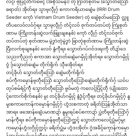
လၚ်၊ ဗီုပြၚ်တိကဗေၚ် (အစိုသမန်း) တုဲ ဂြာတ်စုတ်မ (သၞောတ်သြောံ
ဓရာတ်) အိုတ်ရ။ သၟာဗ္ၚလ္ၚဵုဂှ် စကာကရိယာဖျေံမ (IRRI Drum
Seeder ကေုာံ Vietnam Drum Seeder) တုဲ ဖျေံစုတ်မသြောံ လ္တူ
တိပလေဝ်လဝ်ဂှ်ရ။ သၟာဗ္ၚလ္ၚဵုဂှ် တံၚ်လဝ် ဇုက်တပ်တပ်တုဲ ကြုဲစုတ်
ဏာမ (ကြိုးတန်းဆွဲလက်ဖြူးချစနစ်) ကေုာံ လ္ၚဵုဂှ် တံၚ်လဝ်ဇုက်
တပ်တပ်တုဲ စုတ်ဏာမ မွဲဒၞာဲတုဲမွဲဒၞာဲ ခြာတုဲစုတ်ဏာမ (ကြိုးတန်းဆွဲ
ပြီးလက်စုချစနစ်) လေဝ် နွံကီုရ။ သၞောတ်ဂပ်ဂဝ်ဒးရးကဵု တိဍာ်ဒေ
သညးကဵုညးဂှ် စကာအာ သၞောတ်ဖျေံမဂမၠိုၚ်အိုတ်ရ။ သၞောတ်ဂမၠိုၚ်
ဝွံ ဒှ်သၞောတ်ဖျေံမ တိုက်ရိုက် သီုဖအိုတ်ရ။
တၚ်ခိုဟ် သၞောတ်တဵုသြောံ ဖျေံမတိုက်ရိုက်
စပ်ကဵုကမၠောန်ဗ္ၚတဵုသြောံ သၞောတ်တဵုသြောံဖျေံမတိုက်ရိုက်ဂှ် ယဝ်ပ
တုပ်စမ်ရံၚ်ကဵု သၞောတ်တဵုသြောံ ဗွဝ်မတုဲ ကလေၚ်ပြံၚ်တဵု (ပျိုးထော
ၚ်ကောက်စိုက်စနစ်) မ္ဂး တၚ်ခိုဟ်ဂမၠိုၚ် နွံဒၟံၚ်ကီုရ။ တၚ်ခိုဟ်ဂမၠိုၚ်ဂှ် နူ
မ္ဒးစကာကောန်ကမၠောန်ဂမၠိုၚ်ဂှ် ဟွံဒးစကာတုဲ ခရိတ်သြန်အိုတ်သာ
အာရ။ ဖအောန်ဖျေံပမာဏဍာ် နူမ္ဒးရပ်စပ်စကာဍာ် ပ္ဍဲတိဗ္ၚတဵုသြောံဂှ်
မာန်ကီုရ။ စပ်ကဵုကမၠောန်ဗ္ၚတဵုသြောံက္ညၚ် သၞောတ်ကလေၚ်ပ္တံမဂှ်မ္ဂး
ကမၠောန်ဟွံဒးဂၠိုၚ်က္ဍၚ်၊ ခရိတ်ပ္တံမ ဟွံဒးအိုတ်၊ ဂွံအခိၚ်ကၠောန်ကမၠော
န်တၞဟ်တၞဟ်မာန်ကီုရ။ လောဲသွာနူသၞောတ်ဗွဝ်မတုဲ ကလေၚ်ပြံၚ်တဵု