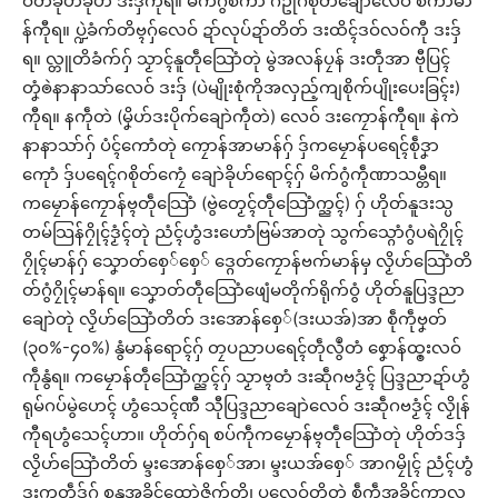
ဝ်တိခိုဟ်ခိုဟ် ဒးဒှ်ကီုရ။ မိက်ဂွံစကာ ဂဥုဲဂစိုတ်ချောဲလေဝ် စကာမာ
န်ကီုရ။ ပ္ဍဲခံက်တိဗ္ၚဂှ်လေဝ် ဍာ်လုပ်ဍာ်တိတ် ဒးထိၚ်ဒဝ်လဝ်ကီု ဒးဒှ်
ရ။ လ္တူတိခံက်ဂှ် သၟာၚ်နူတဵုသြောံတုဲ မွဲအလန်ပၠန် ဒးတဵုအာ ဗီုပြၚ်
တၞံၜဲနာနာသာ်လေဝ် ဒးဒှ် (ပဲမျိုးစုံကိုအလှည့်ကျစိုက်ပျိုးပေးခြၚ်း)
ကီုရ။ နကဵုတဲ (မၞိဟ်ဒးပိုက်ချောဲကဵုတဲ) လေဝ် ဒးကၠောန်ကီုရ။ နဲကဲ
နာနာသာ်ဂှ် ပံၚ်ကောံတုဲ ကၠောန်အာမာန်ဂှ် ဒှ်ကမၠောန်ပရေၚ်စဵုဒၞာ
ကေုာံ ဒှ်ပရေၚ်ဂစိုတ်ကၠေံ ချောဲခိုဟ်ရောၚ်ဂှ် မိက်ဂွံကဵုဏာသမ္တီရ။
ကမၠောန်ကၠောန်ဗ္ၚတဵုသြောံ (ဗွဲတၟေၚ်တဵုသြောံက္ညၚ်) ဂှ် ဟိုတ်နူဒးသ္ပ
တမ်သြန်ဂၠိုၚ်ဒၟံၚ်တုဲ ညံၚ်ဟွံဒးဟောံဗြမ်အာတုဲ သွက်သ္ဂောံဂွံပရဲဂၠိုၚ်
ဂၠိုၚ်မာန်ဂှ် သၞောတ်စှေ်စှေ် ဒ္ဂေတ်ကၠောန်ဗက်မာန်မှ လၟိဟ်သြောံတိ
တ်ဂွံဂၠိုၚ်မာန်ရ။ သၞောတ်တဵုသြောံဖျေံမတိုက်ရိုက်ဝွံ ဟိုတ်နူပြဒ္ဒညာ
ချောဲတုဲ လၟိဟ်သြောံတိတ် ဒးအောန်စှေ်(ဒးယအ်)အာ စဵုကဵုဗၞတ်
(၃၀%-၄၀%) နွံမာန်ရောၚ်ဂှ် တၠပညာပရေၚ်တဵုလွဳတံ စၞောန်ထ္ၜးလဝ်
ကဵုနွံရ။ ကမၠောန်တဵုသြောံက္ညၚ်ဂှ် သၟာဗ္ၚတံ ဒးဆဵုဂဗဒၟံၚ် ပြဒ္ဒညာဍာ်ဟွံ
ရုမ်ဂပ်မွဲဟေၚ် ဟွံသေၚ်ဏီ သီုပြဒ္ဒညာချောဲလေဝ် ဒးဆဵုဂဗဒၟံၚ် လၟိုန်
ကီုရဟွံသေၚ်ဟာ။ ဟိုတ်ဂှ်ရ စပ်ကဵုကမၠောန်ဗ္ၚတဵုသြောံတုဲ ဟိုတ်ဒဒှ်
လၟိဟ်သြောံတိတ် မ္ဒးအောန်စှေ်အာ၊ မ္ဒးယအ်စှေ် အာဂမၠိုၚ် ညံၚ်ဟွံ
ဒးကတဵုဒှ်ဂှ် စနူအခိၚ်ထောဲဇိက်တိ၊ ပလေဝ်တိတုဲ စဵုကဵုအခိၚ်ကာလ