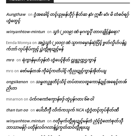
Aungthaw
ဂွံအခေါၚ် တၚ်ယၟုမန်ဟီုဂှ် ၜိုတ်ဆ နာဲ၊ ဣစဳ၊ မာံ၊ မိ တံဓဝ်ရဂှ်
on
ဟွံတၟေၚ်
winyanhtow-mintun
သၞာံ (၂၀၁၉) ဏံ မုဂကူပိုဲ တာလျိုၚ်နွံရော?
on
အပ္ဍဲသၞာံ (၂၀၁၇) ဏံ သၟာကမၠောန်ဆုဲပြံၚ် ဗၞတ်လၟိဟ်ပန်ဠ
Eenda Monnya
on
က်ဘာ် လုပ်စိုပ်ကၠုၚ် ပ္ဍဲတွဵုရးဍုၚ်မန်
mro
ရဲကွာန်မုဟ်ဒုန်တံ ဟွံပေၚ်စိုတ် လ္တူဥက္ကဌကွာန်
on
ဗော်မန်တအ် ကဵုမံၚ်ကတိပါၚ် ကဵုညးဍုၚ်ကွာန်အိုတ်ယျ
mro
on
ongsikenon
သမ္မတဥူတိၚ်သိၚ် တပ်တးလတူကောန်ဍုၚ်အရေၚ်တအ်
on
ညိဟာ
ပံက်ဂကောံကၠောန်ဗဒှ် တ္ၚဲပၠန်ဂတး ၆၈ ဝါ
minarnon
on
than tun oo
ပေါဲသဳကၠဳ လိက်ကသုက် NCA ဟွံဂွံတၚ်တုပ်စိုတ်ဏီ
on
winyanhtow.mintun
ဂတဵုမုက်တွဵုရးဍုၚ်မန်တံ ညံၚ်ဂွံတောဲစုတ်သီု
on
ဘာသာမန်ဂှ် ပတိုန်လဝ်ဂလာန်ပ္ဍဲကၠတ်ထဝ်တွဵုရးယျ