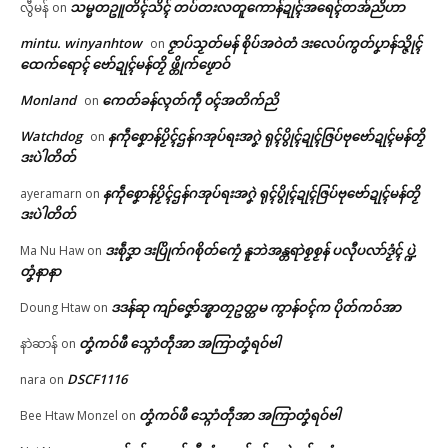
သမ္မတဥူတိၚ်သိၚ် တပ်တးလတူကောန်ဍုၚ်အရေၚ်တအ်ညိဟာ
လွီမန်
on
mintu. winyanhtow
ဇၟာပ်သၟတ်မန် စိုပ်အဝဲတံ ဒးလေပ်ကွတ်ပၞာန်သ္ဇိုၚ်
on
ထေက်ရောၚ် ဗော်ဍုၚ်မန်တၟိ ဖ္တိုက်ဖၟောဝ်
Monland
ကေတ်ခန်လ္ၚတ်ကဵု ၀ၚ်အတိက်ညိ
on
Watchdog
နကဵုစၞောန်ပၟိၚ်ဌန်ဂအုပ်ရးအဂၞဲ ရုၚ်ပွိုၚ်ဍုၚ်ဇြပ်ဗုဗော်ဍုၚ်မန်တၟိ
on
ဒးပဲါတိတ်
နကဵုစၞောန်ပၟိၚ်ဌန်ဂအုပ်ရးအဂၞဲ ရုၚ်ပွိုၚ်ဍုၚ်ဇြပ်ဗုဗော်ဍုၚ်မန်တၟိ
ayeramarn
on
ဒးပဲါတိတ်
ဒးစဵုဒၞာ ဒးပြိုက်ဂစိုတ်ကၠေံ နူဘဲအန္တရာဲစၟစၟန် ပလီုပလာ်ဒၟံၚ် ပ္ဍဲ
Ma Nu Haw
on
တၞံနာနာ
ဒဒန်ဆု ကျာ်ဇၞော်အ္စာတၠဥတ္တမ ကွာန်ဝၚ်က ပိုတ်ကဝ်အာ
Doung Htaw
on
တၞံကဝ်ဖီ သ္ဂောံတဵုအာ အကြာတၞံရဝ်ဗါ
နာဲဆာန်
on
DSCF1116
nara
on
တၞံကဝ်ဖီ သ္ဂောံတဵုအာ အကြာတၞံရဝ်ဗါ
Bee Htaw Monzel
on