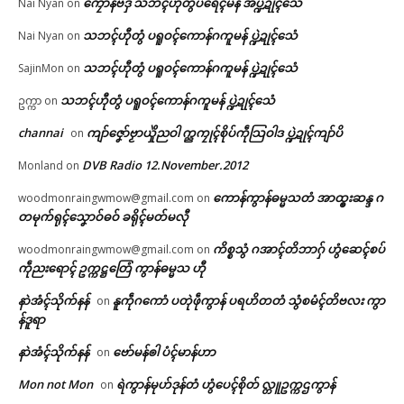
ကၠောန်ဗဒှ် သဘၚ်ဟီုတွံပရေၚ်မန် အပ္ဍဲဍုၚ်သေံ
Nai Nyan
on
သဘၚ်ဟီုတွံ ပရူဝၚ်ကောန်ဂကူမန် ပ္ဍဲဍုၚ်သေံ
Nai Nyan
on
သဘၚ်ဟီုတွံ ပရူဝၚ်ကောန်ဂကူမန် ပ္ဍဲဍုၚ်သေံ
SajinMon
on
သဘၚ်ဟီုတွံ ပရူဝၚ်ကောန်ဂကူမန် ပ္ဍဲဍုၚ်သေံ
ဥက္ကာ
on
channai
ကျာ်ဇၞော်ဗၟာယှိုဲညဝါ က္ညကၠုၚ်စိုပ်ကဵုသြဝါဒ ပ္ဍဲဍုၚ်ကျာ်ပိ
on
DVB Radio 12.November.2012
Monland
on
ကောန်ကွာန်ဓမ္မသတံ အာထ္ၜးဆန္ဒ ဂ
woodmonraingwmow@gmail.com
on
တမုက်ရုၚ်သၞောဝ်ဓဝ် ခရိုၚ်မတ်မလီု
ကိစ္စသွံ ဂအာၚ်တိဘာဂှ် ဟွံဆေၚ်စပ်
woodmonraingwmow@gmail.com
on
ကဵုညးရောၚ် ဥက္ကဋ္ဌတြေံ ကွာန်ဓမ္မသ ဟီု
နာဲအံၚ်သိုက်နန်
နူကဵုဂကောံ ပတုဲဖဵုကွာန် ပရဟိတတံ သွံစမံၚ်တိဗလး ကွာ
on
န်ဒူရာ
နာဲအံၚ်သိုက်နန်
ဗော်မန်ၜါ ပံၚ်မာန်ဟာ
on
Mon not Mon
ရဲကွာန်မုဟ်ဒုန်တံ ဟွံပေၚ်စိုတ် လ္တူဥက္ကဌကွာန်
on