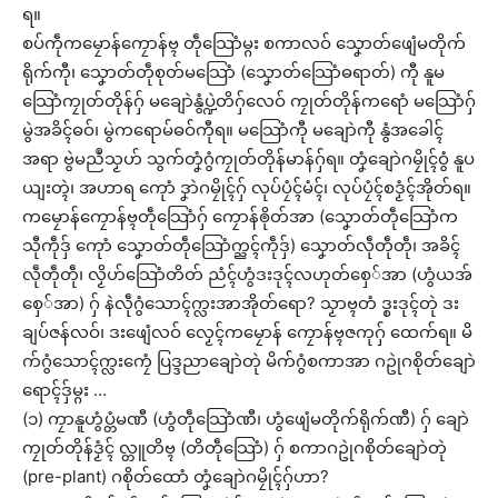
ရ။
စပ်ကဵုကမၠောန်ကၠောန်ဗ္ၚ တဵုသြောံမ္ဂး စကာလဝ် သၞောတ်ဖျေံမတိုက်
ရိုက်ကီု၊ သၞောတ်တဵုစုတ်မသြောံ (သၞောတ်သြောံဓရာတ်) ကီု နူမ
သြောံကၠုတ်တိုန်ဂှ် မချောဲနွံပ္ဍဲတိဂှ်လေဝ် ကၠုတ်တိုန်ကရောံ မသြောံဂှ်
မွဲအခိၚ်ဓဝ်၊ မွဲကရောမ်ဓဝ်ကီုရ။ မသြောံကီု မချောဲကီု နွံအခေါၚ်
အရာ ဗွဲမညဳသၟဟ် သွက်တၞံဂွံကၠုတ်တိုန်မာန်ဂှ်ရ။ တၞံချောဲဂမၠိုၚ်ဝွံ နူပ
ယျးတ္ၚဲ၊ အဟာရ ကေုာံ ဒၞာဲဂမၠိုၚ်ဂှ် လုပ်ပၠံၚ်မံၚ်၊ လုပ်ပၠံၚ်စဒၟံၚ်အိုတ်ရ။
ကမၠောန်ကၠောန်ဗ္ၚတဵုသြောံဂှ် ကၠောန်ၜိုတ်အာ (သၞောတ်တဵုသြောံက
သီုကဵုဒှ် ကေုာံ သၞောတ်တဵုသြောံက္ညၚ်ကဵုဒှ်) သၞောတ်လဵုတဵုတဵု၊ အခိၚ်
လဵုတဵုတဵု၊ လၟိဟ်သြောံတိတ် ညံၚ်ဟွံဒးဒုၚ်လဟုတ်စှေ်အာ (ဟွံယအ်
စှေ်အာ) ဂှ် နဲလဵုဂွံသောၚ်က္လးအာအိုတ်ရော? သၟာဗ္ၚတံ ဒ္စးဒုၚ်တုဲ ဒး
ချပ်ဇန်လဝ်၊ ဒးဖျေံလဝ် လၟေၚ်ကမၠောန် ကၠောန်ဗ္ၚဇကုဂှ် ထေက်ရ။ မိ
က်ဂွံသောၚ်က္လးကၠေံ ပြဒ္ဒညာချောဲတုဲ မိက်ဂွံစကာအာ ဂဥုဲဂစိုတ်ချောဲ
ရောၚ်ဒှ်မ္ဂး …
(၁) ကၠာနူဟွံပ္တံမဏီ (ဟွံတဵုသြောံဏီ၊ ဟွံဖျေံမတိုက်ရိုက်ဏီ) ဂှ် ချောဲ
ကၠုတ်တိုန်ဒၟံၚ် လ္တူတိဗ္ၚ (တိတဵုသြောံ) ဂှ် စကာဂဥုဲဂစိုတ်ချောဲတုဲ
(pre-plant) ဂစိုတ်ထောံ တၞံချောဲဂမၠိုၚ်ဂှ်ဟာ?