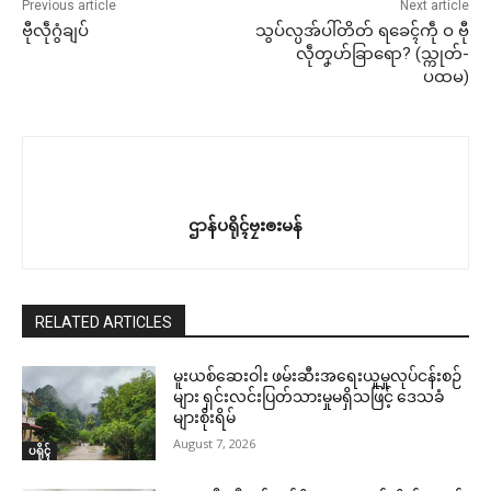
Previous article
Next article
ဗီုလဵုဂွံချပ်
သွပ်လ္ပအ်ပါ်တိတ် ရခေၚ်ကဵု ဝ ဗီု
လဵုတၞဟ်ခြာရော? (သ္ကုတ်-
ပထမ)
ဌာန်ပရိုၚ်ဗၠးၜးမန်
RELATED ARTICLES
မူးယစ်ဆေးဝါး ဖမ်းဆီးအရေးယူမှုလုပ်ငန်းစဉ်
များ ရှင်းလင်းပြတ်သားမှုမရှိသဖြင့် ဒေသခံ
များစိုးရိမ်
August 7, 2026
ပရိုၚ်