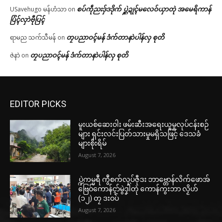
စပ်ကဵုညးဒှ်ဒဒိုက် ပ္ဋဲဍုၚ်မလေဝ်ယှာတုဲ အမေရိကာန်
USavehugo မန်ဟံသာ
on
ပြံၚ်လှာဲဗီုပြၚ်
တၠပညာဝၚ်မန် ဒံက်တာနာဲပါန်လှ စုတိ
ရာမည သက်သီမန်
on
တၠပညာဝၚ်မန် ဒံက်တာနာဲပါန်လှ စုတိ
ဇဲနာဲ
on
EDITOR PICKS
မူးယစ်ဆေးဝါး ဖမ်းဆီးအရေးယူမှုလုပ်ငန်းစဉ်
များ ရှင်းလင်းပြတ်သားမှုမရှိသဖြင့် ဒေသခံ
များစိုးရိမ်
August 7, 2026
ပ္ဍဲကမ္မရဳ ကွဳစက်လုပ်ဇီုဒး ဘာဗ္တောန်လိက်ဖောအ်
ဗြေဝ်ကောန်ၚာ်မွဲဒၞါဲတုဲ ကောန်ကွးဘာ လၟိဟ်
(၁၂) တၠ ဒးဝပ်
August 7, 2026