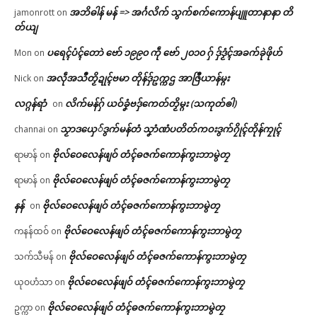
အဘိဓါန် မန် => အၚ်္ဂလိက် သွက်စက်ကောန်ပျူတာနာနာ တိ
jamonrott
on
တ်ယျ
ပရေၚ်ပံၚ်တောဲ ဗော် ၁၉၉၀ ကဵု ဗော် ၂၀၁၀ ဂှ် ဒှ်ဒၟံၚ်အခက်ခုဲဖိုဟ်
Mon
on
အလဵုအသဳတၟိဍုၚ်ဗမာ တိုန်ဒှ်ဥက္ကဌ အာဇြဳယာန်မ္ဂး
Nick
on
လဂ္ဂန်ရာံ
လိက်မန်ဂှ် ယဝ်ခၞံဗဒှ်ကေတ်တၟိမ္ဂး (သကုတ်ၜါ)
on
သၟာဒယှေ်ဒွက်မန်တံ သၞာံဏံပတိတ်ကဝးဒွက်ဂၠိုၚ်တိုန်ကၠုၚ်
channai
on
ဗိုလ်ဝေလေန်ဖျဝ် တံၚ်ဓဇက်ကောန်ကွးဘာမွဲတၠ
ရာမာန်
on
ဗိုလ်ဝေလေန်ဖျဝ် တံၚ်ဓဇက်ကောန်ကွးဘာမွဲတၠ
ရာမာန်
on
နန်
ဗိုလ်ဝေလေန်ဖျဝ် တံၚ်ဓဇက်ကောန်ကွးဘာမွဲတၠ
on
ဗိုလ်ဝေလေန်ဖျဝ် တံၚ်ဓဇက်ကောန်ကွးဘာမွဲတၠ
ကနန်ထဝ်
on
ဗိုလ်ဝေလေန်ဖျဝ် တံၚ်ဓဇက်ကောန်ကွးဘာမွဲတၠ
သက်သီမန်
on
ဗိုလ်ဝေလေန်ဖျဝ် တံၚ်ဓဇက်ကောန်ကွးဘာမွဲတၠ
ယုဝဟံသာ
on
ဗိုလ်ဝေလေန်ဖျဝ် တံၚ်ဓဇက်ကောန်ကွးဘာမွဲတၠ
ဥက္ကာ
on