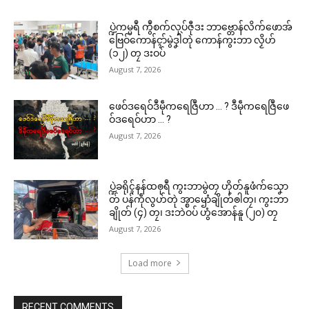
ပ္ဍဲပွိုၚ်ဍုၚ်ပံၚ် သၟာဂူဗ္ၚတံ ဒးပြေၚ်
ပ္ဍဲကမ္မရဳ ကွဳစက်လုပ်ဇီုဒး ဘာဗ္တောန်လိက်ဖောအ်
ရေၚ်ရာန်မံၚ်ကၠေၚ် နကဵုစက်ဇြော
ဗြေဝ်ကောန်ၚာ်မွဲဒၞါဲတုဲ ကောန်ကွးဘာ လၟိဟ်
တ်ဍာ်
© ဌာန်ပရိုၚ်ဗၠးၜးမန်
(၁၂) တၠ ဒးဝပ်
March 31, 2026
In "ပရိုၚ်"
August 7, 2026
ဖေဝ်ဒရေဝ်ဒဳမဵုကရေဇြဳဟာ … ? ဒဳမဵုကရေဇြဳဖေ
ဝ်ဒရေဝ်ဟာ … ?
August 7, 2026
ပ္ဍဲခရိုၚ်နန်ထၜုရဳ ကွးဘာမွဲတၠ ဟိုတ်နူဖံက်သၞော
တ် ပန်ကဵုလွဟ်တုဲ အ္စာၝောံချိုတ်ၜါတၠ၊ ကွးဘာ
ချိုတ် (၄) တၠ၊ ဒးဘဲဝပ် ဟွံအောန်နူ (၂၀) တၠ
August 7, 2026
Load more
RECENT COMMENTS