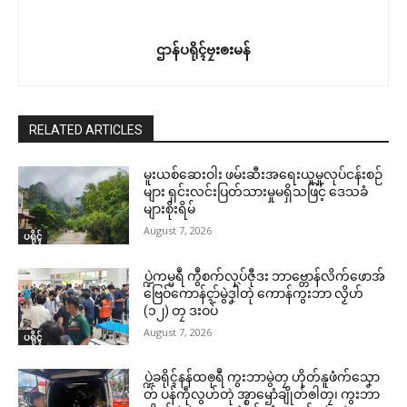
ဌာန်ပရိုၚ်ဗၠးၜးမန်
RELATED ARTICLES
မူးယစ်ဆေးဝါး ဖမ်းဆီးအရေးယူမှုလုပ်ငန်းစဉ်
များ ရှင်းလင်းပြတ်သားမှုမရှိသဖြင့် ဒေသခံ
များစိုးရိမ်
August 7, 2026
ပရိုၚ်
ပ္ဍဲကမ္မရဳ ကွဳစက်လုပ်ဇီုဒး ဘာဗ္တောန်လိက်ဖောအ်
ဗြေဝ်ကောန်ၚာ်မွဲဒၞါဲတုဲ ကောန်ကွးဘာ လၟိဟ်
(၁၂) တၠ ဒးဝပ်
August 7, 2026
ပရိုၚ်
ပ္ဍဲခရိုၚ်နန်ထၜုရဳ ကွးဘာမွဲတၠ ဟိုတ်နူဖံက်သၞော
တ် ပန်ကဵုလွဟ်တုဲ အ္စာၝောံချိုတ်ၜါတၠ၊ ကွးဘာ