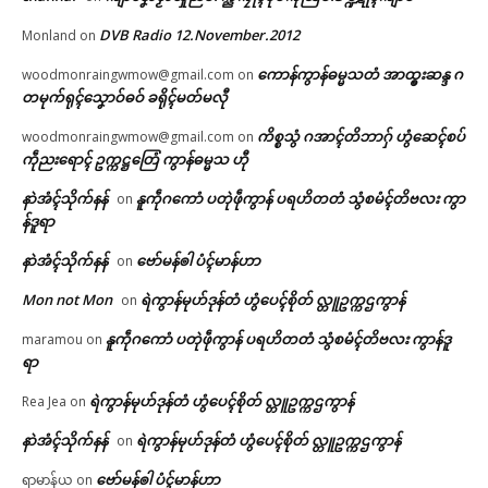
DVB Radio 12.November.2012
Monland
on
ကောန်ကွာန်ဓမ္မသတံ အာထ္ၜးဆန္ဒ ဂ
woodmonraingwmow@gmail.com
on
တမုက်ရုၚ်သၞောဝ်ဓဝ် ခရိုၚ်မတ်မလီု
ကိစ္စသွံ ဂအာၚ်တိဘာဂှ် ဟွံဆေၚ်စပ်
woodmonraingwmow@gmail.com
on
ကဵုညးရောၚ် ဥက္ကဋ္ဌတြေံ ကွာန်ဓမ္မသ ဟီု
နာဲအံၚ်သိုက်နန်
နူကဵုဂကောံ ပတုဲဖဵုကွာန် ပရဟိတတံ သွံစမံၚ်တိဗလး ကွာ
on
န်ဒူရာ
နာဲအံၚ်သိုက်နန်
ဗော်မန်ၜါ ပံၚ်မာန်ဟာ
on
Mon not Mon
ရဲကွာန်မုဟ်ဒုန်တံ ဟွံပေၚ်စိုတ် လ္တူဥက္ကဌကွာန်
on
နူကဵုဂကောံ ပတုဲဖဵုကွာန် ပရဟိတတံ သွံစမံၚ်တိဗလး ကွာန်ဒူ
maramou
on
ရာ
ရဲကွာန်မုဟ်ဒုန်တံ ဟွံပေၚ်စိုတ် လ္တူဥက္ကဌကွာန်
Rea Jea
on
နာဲအံၚ်သိုက်နန်
ရဲကွာန်မုဟ်ဒုန်တံ ဟွံပေၚ်စိုတ် လ္တူဥက္ကဌကွာန်
on
ဗော်မန်ၜါ ပံၚ်မာန်ဟာ
ရာမာန်ယ
on