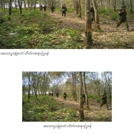
အဃောပၞာန်ဗၟာတံ တိတ်ကရောၚ်ပၞာန်
အဃောပၞာန်ဗၟာတံ တိတ်ကရောၚ်ပၞာန်