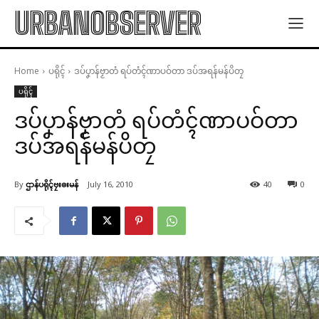
URBANOBSERVER
Home
ပရိုၚ်
ဒပ်ပၞာန်ဗၟာတံ ရပ်တံၚ်ဏာပဝ်တာ ဒပ်အရန်မန်ပိတၠ
ပရိုၚ်
ဒပ်ပၞာန်ဗၟာတံ ရပ်တံၚ်ဏာပဝ်တာ
ဒပ်အရန်မန်ပိတၠ
By
ဌာန်ပရိုၚ်ဗၠးၜးမန်
July 16, 2010
40
0