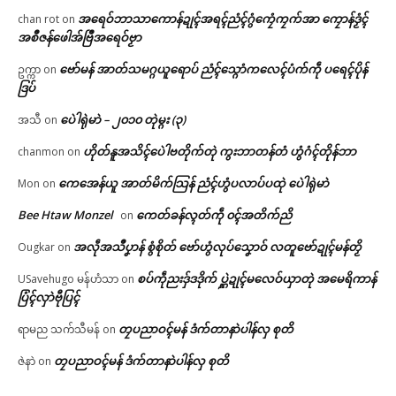
အရေဝ်ဘာသာကောန်ဍုၚ်အရၚ်ညံၚ်ဂွံကၠေံကၠက်အာ ကၠောန်ဒၟံၚ်
chan rot
on
အစဳဇန်ဖေါအ်ဗြဳအရေဝ်ဗၟာ
ဗော်မန် အာတ်သမဂ္ဂယူရောပ် ညံၚ်သ္ဂောံကလေၚ်ပံက်ကဵု ပရေၚ်ပိုန်
ဥက္ကာ
on
ဒြပ်
ပေဲါရုဲမာဲ – ၂၀၁၀ တုဲမ္ဂး (၃)
အသီ
on
ဟိုတ်နူအသိၚ်ပေဲါဗတိုက်တုဲ ကွးဘာတန်တံ ဟွံဂံၚ်တိုန်ဘာ
chanmon
on
ကေအေန်ယူ အာတ်မိက်သြန် ညံၚ်ဟွံပလာပ်ပထုဲ ပေဲါရုဲမာဲ
Mon
on
Bee Htaw Monzel
ကေတ်ခန်လ္ၚတ်ကဵု ၀ၚ်အတိက်ညိ
on
အလဵုအသဳပၞာန် စွံစိုတ် ဗော်ဟွံလုပ်သၞောဝ် လတူဗော်ဍုၚ်မန်တၟိ
Ougkar
on
စပ်ကဵုညးဒှ်ဒဒိုက် ပ္ဋဲဍုၚ်မလေဝ်ယှာတုဲ အမေရိကာန်
USavehugo မန်ဟံသာ
on
ပြံၚ်လှာဲဗီုပြၚ်
တၠပညာဝၚ်မန် ဒံက်တာနာဲပါန်လှ စုတိ
ရာမည သက်သီမန်
on
တၠပညာဝၚ်မန် ဒံက်တာနာဲပါန်လှ စုတိ
ဇဲနာဲ
on