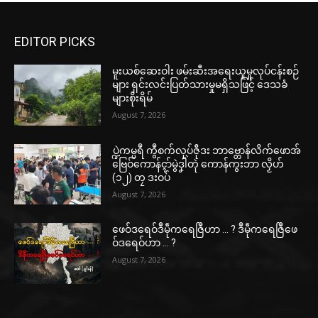
EDITOR PICKS
မူးယစ်ဆေးဝါး ဖမ်းဆီးအရေးယူမှုလုပ်ငန်းစဉ်
များ ရှင်းလင်းပြတ်သားမှုမရှိသဖြင့် ဒေသခံ
များစိုးရိမ်
August 7, 2026
ပ္ဍဲကမ္မရဳ ကွဳစက်လုပ်ဇီုဒး ဘာဗ္တောန်လိက်ဖောအ်
ဗြေဝ်ကောန်ၚာ်မွဲဒၞါဲတုဲ ကောန်ကွးဘာ လၟိဟ်
(၁၂) တၠ ဒးဝပ်
August 7, 2026
ဖေဝ်ဒရေဝ်ဒဳမဵုကရေဇြဳဟာ … ? ဒဳမဵုကရေဇြဳဖေ
ဝ်ဒရေဝ်ဟာ … ?
August 7, 2026