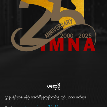
ပရောပိုဲ
ဌာန်ပရိုၚ်ဗၠးၜးမန်ဝွံ စဒက်ပ္တိုန်ကၠုၚ်လဝ်နူ သၞာံ ၂၀၀၀ တေံရ။