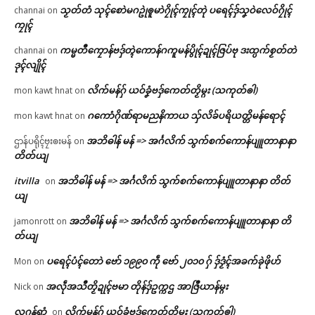
သၟတ်တံ သုၚ်စောဲမဂဥုဲၜူမာဲဂၠိုၚ်ကၠုၚ်တုဲ ပရေၚ်ဒှ်သၞဝဲလေဝ်ဂၠိုၚ်
channai
on
ကၠုၚ်
ကမ္မတဳကၠောန်ဗဒှ်တ္ၚဲကောန်ဂကူမန်ပွိုၚ်ဍုၚ်ဇြပ်ဗု ဒးထ္ပက်စၟတ်တဲ
channai
on
ဒုၚ်လျိုၚ်
လိက်မန်ဂှ် ယဝ်ခၞံဗဒှ်ကေတ်တၟိမ္ဂး (သကုတ်ၜါ)
mon kawt hnat
on
ဂကောံဂိုဏ်ရာမညနိကာယ သှ်လိခ်ပရိယတ္တိမန်ရောၚ်
mon kawt hnat
on
အဘိဓါန် မန် => အၚ်္ဂလိက် သွက်စက်ကောန်ပျူတာနာနာ
ဌာန်ပရိုၚ်ဗၠးၜးမန်
on
တိတ်ယျ
itvilla
အဘိဓါန် မန် => အၚ်္ဂလိက် သွက်စက်ကောန်ပျူတာနာနာ တိတ်
on
ယျ
အဘိဓါန် မန် => အၚ်္ဂလိက် သွက်စက်ကောန်ပျူတာနာနာ တိ
jamonrott
on
တ်ယျ
ပရေၚ်ပံၚ်တောဲ ဗော် ၁၉၉၀ ကဵု ဗော် ၂၀၁၀ ဂှ် ဒှ်ဒၟံၚ်အခက်ခုဲဖိုဟ်
Mon
on
အလဵုအသဳတၟိဍုၚ်ဗမာ တိုန်ဒှ်ဥက္ကဌ အာဇြဳယာန်မ္ဂး
Nick
on
လဂ္ဂန်ရာံ
လိက်မန်ဂှ် ယဝ်ခၞံဗဒှ်ကေတ်တၟိမ္ဂး (သကုတ်ၜါ)
on