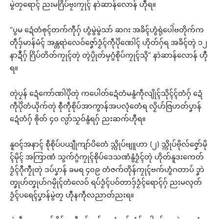
မွဲတၠရောၚ် ညးမဂြိပ်ဗၠးကၠုၚ် နာဲဆာန်လောန် ဟီုရ။
“ပွမ ဍေံတံၜုၚ်တက်ကီုဂှ် ဟွံမွဲမွဲသာ် ဆဂး အခိၚ်ဟွံရုဲပေါဲဗတိုက်က
တဵုဒှ်မာန်မံၚ် အန္တရာဲလေဝ်ဇၞော်ဒၟံၚ်ကဵုပိုဲဏေါၚ် ဟိုတ်ဂှ်ရ အခိၚ်တ္ၚဲ ၁၂
နာဍဳဂှ် ဂြိပ်တိတ်ကၠုၚ်တုဲ တ္ၚဲပၠိုတ်မှဂွံစိုပ်ကၠုၚ်သ္ၚိ” နာဲဆာန်လောန် ဟီု
ရ။
တုဲပၠန် ဍေံကော်ဏါပိုဲတုဲ ကပေါတ်ဍေံတံမနွံကဵုလျိုၚ်သိုၚ်ၚ်တံဂှ် ဍေံ
ကဵုပိုဲတံယိုက်တုဲ စဵုကဵုစိုပ်အာကွာန်အပလုံတေံရ လၟိဟ်ဇြဟတ်ပၞာန်
ဍေံတံဂှ် ၜိုတ် ၄၀ လ္ပာ်သၟဝ်နွံရဂှ် ညးဆက်ဟီုရ။
နူဝၚ်အနာၚ် စဵုစိုပ်ပယျဵုကျာ်ပိတေံ သ္ကိုပ်ဗျူဟာ (၂) သ္ကိုပ်ဗိုလ်ဇၞော်မို
ၚ်မိုၚ် အကြာဏံ သွက်ဂွံကၠုၚ်စိုပ်ဒေသဏံနွံဒၟံၚ်တုဲ ဟိုတ်နူဒးကေတ်
ဒၟံၚ်ဂီုကၠီုတုဲ ဒပ်ပၞာန် ခမရ ၄၀၉ တံဇက်တိုန်ကၠုၚ်ဗက်ဟွံဂတာပ် ဒၞာဲ
တၞုဟ်တၞုဟ်ဂမၠိုၚ်တံလေဝ် ရပ်ဒၟံၚ်ပဝ်တာဒှ်ဒၟံၚ်ရောၚ်ဂှ် ညးမလ္ၚတ်
ဒၟံၚ်ပရေၚ်ပၞာန်မွဲတၠ ဟီုနကဵုလညာတ်ညးရ။