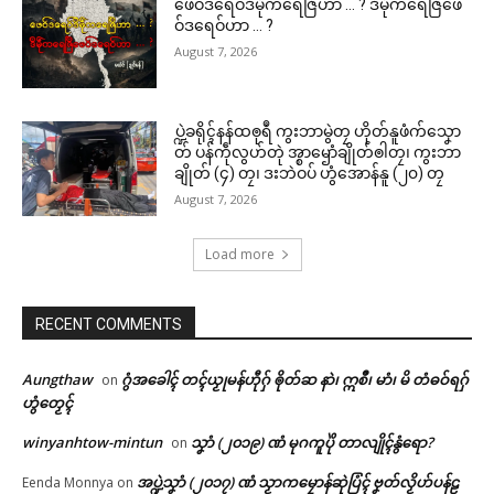
ဖေဝ်ဒရေဝ်ဒဳမဵုကရေဇြဳဟာ … ? ဒဳမဵုကရေဇြဳဖေ
ဝ်ဒရေဝ်ဟာ … ?
August 7, 2026
ပ္ဍဲခရိုၚ်နန်ထၜုရဳ ကွးဘာမွဲတၠ ဟိုတ်နူဖံက်သၞော
တ် ပန်ကဵုလွဟ်တုဲ အ္စာၝောံချိုတ်ၜါတၠ၊ ကွးဘာ
ချိုတ် (၄) တၠ၊ ဒးဘဲဝပ် ဟွံအောန်နူ (၂၀) တၠ
August 7, 2026
Load more
RECENT COMMENTS
Aungthaw
ဂွံအခေါၚ် တၚ်ယၟုမန်ဟီုဂှ် ၜိုတ်ဆ နာဲ၊ ဣစဳ၊ မာံ၊ မိ တံဓဝ်ရဂှ်
on
ဟွံတၟေၚ်
winyanhtow-mintun
သၞာံ (၂၀၁၉) ဏံ မုဂကူပိုဲ တာလျိုၚ်နွံရော?
on
အပ္ဍဲသၞာံ (၂၀၁၇) ဏံ သၟာကမၠောန်ဆုဲပြံၚ် ဗၞတ်လၟိဟ်ပန်ဠ
Eenda Monnya
on