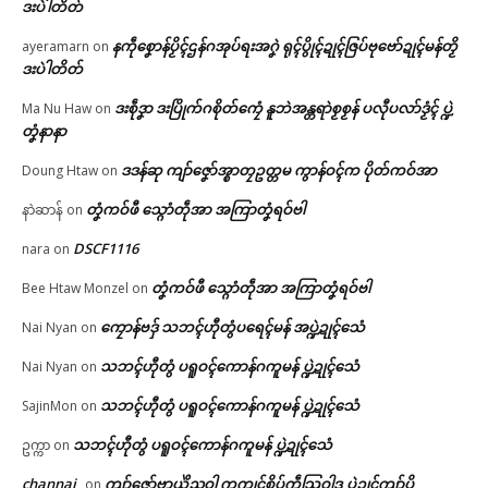
June 4, 2026
ဒးပဲါတိတ်
In "ပရိုၚ်"
နကဵုစၞောန်ပၟိၚ်ဌန်ဂအုပ်ရးအဂၞဲ ရုၚ်ပွိုၚ်ဍုၚ်ဇြပ်ဗုဗော်ဍုၚ်မန်တၟိ
ayeramarn
on
ဒးပဲါတိတ်
ဒးစဵုဒၞာ ဒးပြိုက်ဂစိုတ်ကၠေံ နူဘဲအန္တရာဲစၟစၟန် ပလီုပလာ်ဒၟံၚ် ပ္ဍဲ
Ma Nu Haw
on
တၞံနာနာ
ဒဒန်ဆု ကျာ်ဇၞော်အ္စာတၠဥတ္တမ ကွာန်ဝၚ်က ပိုတ်ကဝ်အာ
Doung Htaw
on
တၞံကဝ်ဖီ သ္ဂောံတဵုအာ အကြာတၞံရဝ်ဗါ
နာဲဆာန်
on
DSCF1116
nara
on
တၞံကဝ်ဖီ သ္ဂောံတဵုအာ အကြာတၞံရဝ်ဗါ
Bee Htaw Monzel
on
ကၠောန်ဗဒှ် သဘၚ်ဟီုတွံပရေၚ်မန် အပ္ဍဲဍုၚ်သေံ
Nai Nyan
on
သဘၚ်ဟီုတွံ ပရူဝၚ်ကောန်ဂကူမန် ပ္ဍဲဍုၚ်သေံ
Nai Nyan
on
သဘၚ်ဟီုတွံ ပရူဝၚ်ကောန်ဂကူမန် ပ္ဍဲဍုၚ်သေံ
SajinMon
on
သဘၚ်ဟီုတွံ ပရူဝၚ်ကောန်ဂကူမန် ပ္ဍဲဍုၚ်သေံ
ဥက္ကာ
on
channai
ကျာ်ဇၞော်ဗၟာယှိုဲညဝါ က္ညကၠုၚ်စိုပ်ကဵုသြဝါဒ ပ္ဍဲဍုၚ်ကျာ်ပိ
on