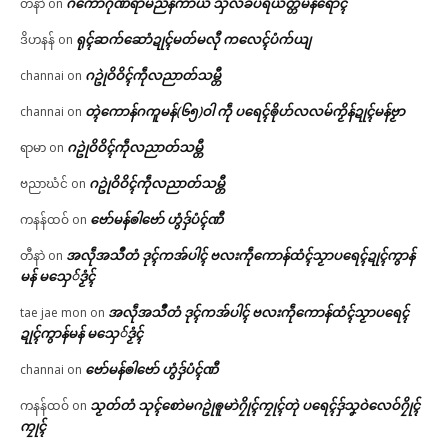
ဂကောံဂိုဏ်ရာမညနိကာယ သှ်လိခ်ပရိယတ္တိမန်ရောၚ်
တီနာဲ
on
ရုၚ်ဆက်ဆောံဍုၚ်မတ်မလီု ကလေၚ်ပံက်ယျ
ဒိဟနန်
on
ဂဥုဲဝိဝိၚ်ကဵုလညာတ်သမ္တီ
channai
on
တ္ၚဲကောန်ဂကူမန်(၆၅)ဝါ ကဵု ပရေၚ်ၜိုဟ်လလမ်ကၟိန်ဍုၚ်မန်ဗၟာ
channai
on
ဂဥုဲဝိဝိၚ်ကဵုလညာတ်သမ္တီ
ရာမာ
on
ဂဥုဲဝိဝိၚ်ကဵုလညာတ်သမ္တီ
ဗညာဃံင်
on
ဗော်မန်ၜါဗော် ဟွံဒှ်ပံၚ်ဏီ
ကနန်ထဝ်
on
အလဵုအသဳတံ ဒုၚ်ကအ်ပါၚ် ဗလးကဵုကောန်ထံၚ်သၟာပရေၚ်ဍုၚ်ကွာန်
တီနာဲ
on
မန် မသှေ်ဒၟံၚ်
အလဵုအသဳတံ ဒုၚ်ကအ်ပါၚ် ဗလးကဵုကောန်ထံၚ်သၟာပရေၚ်
tae jae mon
on
ဍုၚ်ကွာန်မန် မသှေ်ဒၟံၚ်
ဗော်မန်ၜါဗော် ဟွံဒှ်ပံၚ်ဏီ
channai
on
သၟတ်တံ သုၚ်စောဲမဂဥုဲၜူမာဲဂၠိုၚ်ကၠုၚ်တုဲ ပရေၚ်ဒှ်သၞဝဲလေဝ်ဂၠိုၚ်
ကနန်ထဝ်
on
ကၠုၚ်