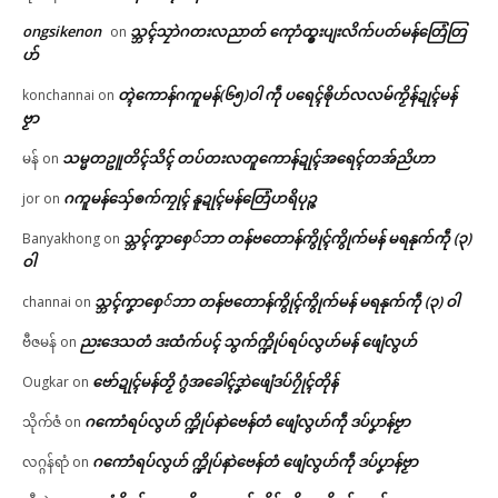
ongsikenon
သ္ဘၚ်သၠာဲဂတးလညာတ် ကေုာံထ္ၜးပျးလိက်ပတ်မန်တြေံတြ
on
ဟ်
တ္ၚဲကောန်ဂကူမန်(၆၅)ဝါ ကဵု ပရေၚ်ၜိုဟ်လလမ်ကၟိန်ဍုၚ်မန်
konchannai
on
ဗၟာ
သမ္မတဥူတိၚ်သိၚ် တပ်တးလတူကောန်ဍုၚ်အရေၚ်တအ်ညိဟာ
မန်
on
ဂကူမန်​သှ်ေၜက်ကၠုၚ် နူဍုၚ်မန်တြေံဟရိပုဉ္ဇ
jor
on
သ္ဘၚ်ကၞာစှေ်ဘာ တန်ဗတောန်ကွိုၚ်ကွိုက်မန် မရနုက်ကဵု (၃)
Banyakhong
on
ဝါ
သ္ဘၚ်ကၞာစှေ်ဘာ တန်ဗတောန်ကွိုၚ်ကွိုက်မန် မရနုက်ကဵု (၃) ဝါ
channai
on
ညးဒေသတံ ဒးထံက်ပၚ် သွက်က္ဍိုပ်ရပ်လွဟ်မန် ဖျေံလွဟ်
ဗီဇမန်
on
ဗော်ဍုၚ်မန်တၟိ ဂွံအခေါၚ်ဒၞာဲဖျေံဒပ်ဂၠိုၚ်တိုန်
Ougkar
on
ဂကောံရပ်လွဟ် က္ဍိုပ်နာဲဗေန်တံ ဖျေံလွဟ်ကဵု ဒပ်ပၞာန်ဗၟာ
သိုက်ဇံ
on
ဂကောံရပ်လွဟ် က္ဍိုပ်နာဲဗေန်တံ ဖျေံလွဟ်ကဵု ဒပ်ပၞာန်ဗၟာ
လဂ္ဂန်ရာံ
on