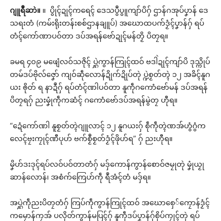
ဂျူရဳဆာဲ။
။ ပွိုၚ်ဍုၚ်ကရေၚ် ဒေသပွဳပွူကျာ်ပိဂှ် ဌာန်ဂအုပ်ပၞာန် ဒေ
သရးတံ (ကမ်းရိုးတန်းစစ်ဌာနချူပ်) အဃောထပက်ဒၟံၚ်ပၞာန်ဂှ် ရပ်
တံၚ်ကော်ဏာပဝ်တာ ဒပ်အရန်ဗော်ဍုၚ်မန်တၟိ ပိတၠရ။
ခမရ ၄၀၉ မဖျေံလဝ်သဇိုၚ် ပ္ဋဲကွာန်ကြုၚ်ထဝ် ဗဒါဲဍုၚ်ကျာ်ပိ ဒုသ္ကိုပ်
တမ်ဒပ်ဗိုလ်ဇၞော် ကျဝ်ဆဵုလောန်ဍိုက်ဍိုပ်တုဲ ပ္ဍဲစၟတ်တ္ၚဲ ၁၂ အခိၚ်နူဂ
ယး ၜိုတ် ရ နာဍဳဂှ် ရပ်တံၚ်ဏါပဝ်တာ နူကဵုဂကောံဗော်မန် ဒပ်အရန်
ပိတၠရဂှ် ညးမၞုံကဵုကဆံၚ် ဂကောံဗော်ဒပ်အရန်မွဲတၠ ဟီုရ။
“ဍေံကော်ဏါ နူစၟတ်တ္ၚဲဂျူလာၚ် ၁၂ နူဂယးဂှ် စဵုကဵုတ္ၚဲဏအ်ဟွံဂွံက
လေၚ်ဗၠးကၠုၚ်ဏီပုဟ် ဗက်စၟဳစၟတ်ဒၟံၚ်ဖိုဟ်ရ” ဂှ် ညးဟီုရ။
မၞိဟ်ဒးဒုၚ်ရပ်လဝ်ပဝ်တာတံဂှ် မဒှ်ကောန်ကွာန်စောဝ်ဇမၠုတုဲ မၞုံယၟု
ဆာန်လောန်၊ အစံက်ကြေဟ်ကဵု ရဳအံၚ်တံ မဒှ်ရ။
အပ္ဋဲကဵုညးပိတၠတံဂှ် ကြပ်ကဵုကွာန်ကြုၚ်ထဝ် အဃောစှေ်ကၠောန်ဒၟံၚ်
ကမၠောန်ကၠအ် ပလိုတ်ကွာန်မပြၚ်ဂှ် နူကဵုဒပ်ပၞာန်ဂှ်စိုပ်ကၠုၚ်တုဲ ရပ်