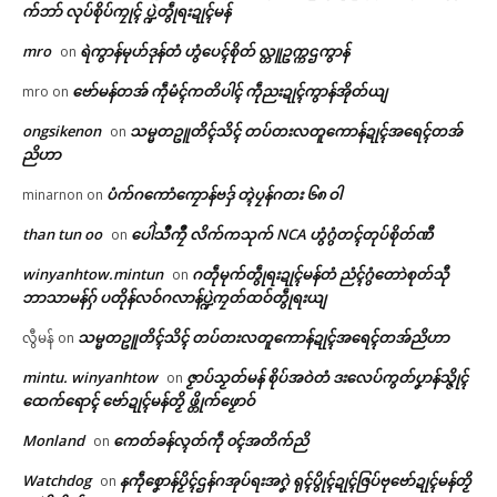
က်ဘာ် လုပ်စိုပ်ကၠုၚ် ပ္ဍဲတွဵုရးဍုၚ်မန်
Related
ဌာန်ပရိုၚ်ဗၠးၜးမန်
mro
ရဲကွာန်မုဟ်ဒုန်တံ ဟွံပေၚ်စိုတ် လ္တူဥက္ကဌကွာန်
on
ဗော်မန်တအ် ကဵုမံၚ်ကတိပါၚ် ကဵုညးဍုၚ်ကွာန်အိုတ်ယျ
mro
on
ရုဲစှ်
ongsikenon
သမ္မတဥူတိၚ်သိၚ် တပ်တးလတူကောန်ဍုၚ်အရေၚ်တအ်
on
ညိဟာ
ပရိုၚ်လက္ကရဴအိုတ်
ကရောၚ်ပၞာန်ကမ္မယှေန်ပၞာန်နူရေဝ်
အပ္ဍဲဍုၚ်မဝ်တာၚ် ဒပ်ပၞာန်ထောံ
ပံက်ဂကောံကၠောန်ဗဒှ် တ္ၚဲပၠန်ဂတး ၆၈ ဝါ
minarnon
on
သွက်ဂွံလုပ်စိုပ်ဍုၚ်ကျာ်ပိဂှ် ဂိုတ်ဂ္
ဖျေံဗမ်တုဲ ကောန်ၚာ်မွဲတၠပါလုပ်
🏛 လညာတ်ပါ်ပဲါ
စာန်ဒၟံၚ်
ကီု သီုဖအိုတ် ဒးဝပ် (၃) တၠ
than tun oo
ပေါဲသဳကၠဳ လိက်ကသုက် NCA ဟွံဂွံတၚ်တုပ်စိုတ်ဏီ
on
June 30, 2026
May 4, 2026
winyanhtow.mintun
ဂတဵုမုက်တွဵုရးဍုၚ်မန်တံ ညံၚ်ဂွံတောဲစုတ်သီု
on
In "ပရိုၚ်"
In "ပရိုၚ်"
ညးဒါန်လိက်
ဘာသာမန်ဂှ် ပတိုန်လဝ်ဂလာန်ပ္ဍဲကၠတ်ထဝ်တွဵုရးယျ
ဗွဳဒဳယဵု
သမ္မတဥူတိၚ်သိၚ် တပ်တးလတူကောန်ဍုၚ်အရေၚ်တအ်ညိဟာ
လွီမန်
on
mintu. winyanhtow
ဇၟာပ်သၟတ်မန် စိုပ်အဝဲတံ ဒးလေပ်ကွတ်ပၞာန်သ္ဇိုၚ်
on
ကေတ်အဆက်
ထေက်ရောၚ် ဗော်ဍုၚ်မန်တၟိ ဖ္တိုက်ဖၟောဝ်
ကိစ္စသ္ဂံၚ်ပၠန်ဂတး (၈) တၠ လုပ်အာ
Monland
ကေတ်ခန်လ္ၚတ်ကဵု ၀ၚ်အတိက်ညိ
on
ဇရေၚ်ကမ္မယှေန်ပၞာန်ဂှ် တြးဝါဒ
ဟေၚ် NMSP-AD ဟီု
Watchdog
နကဵုစၞောန်ပၟိၚ်ဌန်ဂအုပ်ရးအဂၞဲ ရုၚ်ပွိုၚ်ဍုၚ်ဇြပ်ဗုဗော်ဍုၚ်မန်တၟိ
on
© ဌာန်ပရိုၚ်ဗၠးၜးမန်