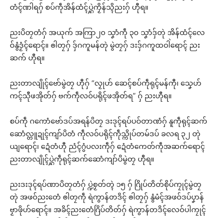
တံၚ်ဏါရဂှ် စပ်ကဵုအိန်ထံၚ်ပ္ဋဲကၟိန်သ္ၚိညးဂှ် ဟီုရ။
ညးပိတၠတံဂှ် အယုက် အကြာ၂၀ သၞာံကဵု ၃၀ သၞာံဒှ်တုဲ အိန်ထံၚ်လေ
ဝ်နွံဒၟံၚ်ရောၚ်။ ၜါတၠဂှ် ဒှ်ဂကူမန်တုဲ မွဲတၠဂှ် ဒးဒှ်ဂကူထဝါဲရောၚ် ညး
ဆက် ဟီုရ။
ညးတာလျိုၚ်ဗော်မွဲတၠ ဟီုဂှ် “လၟုဟ် ဆေၚ်စပ်ကဵုရုၚ်မန်ကီု၊ သၞေဟ်
ကၚ်သီုဖအိုတ်ဂှ် ဗက်ကဵုလဝ်ပရိုၚ်ဖအိုတ်ရ” ဂှ် ညးဟီုရ။
စပ်ကဵု ဂကောံဗော်ဒပ်အရန်ပိတၠ ဒးဒုၚ်ရပ်ပဝ်တာဏံဂှ် နူကဵုရုၚ်ဆက်
ဆောံလ္တူဍုၚ်ကျာ်ပိတံ ကဵုလဝ်ပရိုၚ်ကဵုသ္ကိုပ်တမ်ဒပ် ခလရ ၃၂ တုဲ
ယျရောၚ်၊ ဍေံတံဟီု ညံၚ်ဂွံပလးကဵုဂှ် ဍေံတံကေတ်ကဵုအဆက်ရောၚ်
ညးတာလျိုၚ်ပ္ဋဲကဵုရုၚ်ဆက်ဆောံကျာ်ပိမွဲတၠ ဟီုရ။
ညးဒးဒုၚ်ရပ်ဏာပိတၠတံဂှ် ပ္ဍဲစၟတ်တ္ၚဲ ၁၅ ဂှ် ဂြိုပ်တိတ်စိုပ်ကၠုၚ်မွဲတၠ
တုဲ အဖဝ်ညးတေံ ၜါတၠကဵု ရဲကွာန်တဒိၚ် ၜါတၠဂှ် နွံမံၚ်အဖဝ်ဒပ်ပၞာန်
ဗၟာဖိုဟ်ရောၚ်။ အခိၚ်ညးတေံဂြိပ်တိတ်ဂှ် ရဲကွာန်တဒိၚ်လေဝ်ပါကၠုၚ်