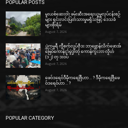
POPULAR POSTS
မူးယစ်ဆေးဝါး ဖမ်းဆီးအရေးယူမှုလုပ်ငန်းစဉ်
များ ရှင်းလင်းပြတ်သားမှုမရှိသဖြင့် ဒေသခံ
များစိုးရိမ်
August 7, 2026
ပ္ဍဲကမ္မရဳ ကွဳစက်လုပ်ဇီုဒး ဘာဗ္တောန်လိက်ဖောအ်
ဗြေဝ်ကောန်ၚာ်မွဲဒၞါဲတုဲ ကောန်ကွးဘာ လၟိဟ်
(၁၂) တၠ ဒးဝပ်
August 7, 2026
ဖေဝ်ဒရေဝ်ဒဳမဵုကရေဇြဳဟာ … ? ဒဳမဵုကရေဇြဳဖေ
ဝ်ဒရေဝ်ဟာ … ?
August 7, 2026
POPULAR CATEGORY