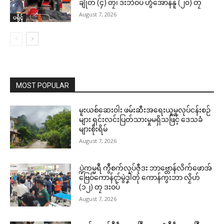
ချိုတ် (၄) တၠ၊ ဒးဘဲဝပ် ဟွံအောန်နူ (၂၀) တၠ
August 7, 2026
ပရိုၚ်
MOST POPULAR
မူးယစ်ဆေးဝါး ဖမ်းဆီးအရေးယူမှုလုပ်ငန်းစဉ်
များ ရှင်းလင်းပြတ်သားမှုမရှိသဖြင့် ဒေသခံ
များစိုးရိမ်
August 7, 2026
ပ္ဍဲကမ္မရဳ ကွဳစက်လုပ်ဇီုဒး ဘာဗ္တောန်လိက်ဖောအ်
ဗြေဝ်ကောန်ၚာ်မွဲဒၞါဲတုဲ ကောန်ကွးဘာ လၟိဟ်
(၁၂) တၠ ဒးဝပ်
August 7, 2026