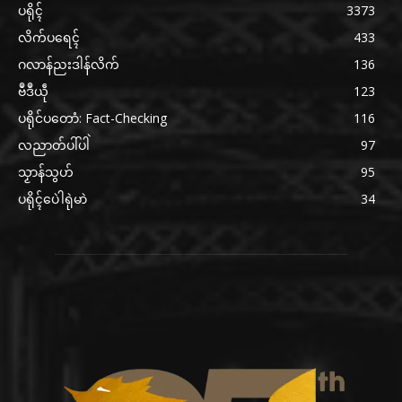
ပရိုၚ်
3373
လိက်ပရေၚ်
433
ဂလာန်ညးဒါန်လိက်
136
ဗဳဒဳယဵု
123
ပရိုင်ပတောံ: Fact-Checking
116
လညာတ်ပါ်ပါဲ
97
သၟာန်သွဟ်
95
ပရိုၚ်ပေဲါရုဲမာဲ
34