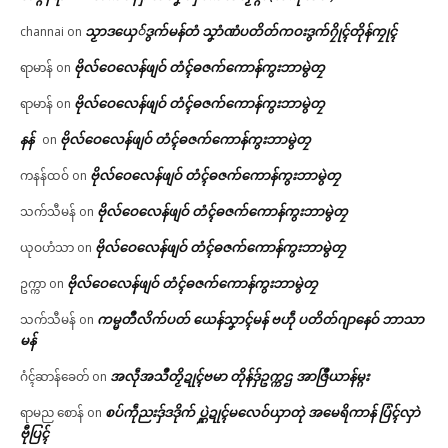
သၟာဒယှေ်ဒွက်မန်တံ သၞာံဏံပတိတ်ကဝးဒွက်ဂၠိုၚ်တိုန်ကၠုၚ်
channai
on
ဗိုလ်ဝေလေန်ဖျဝ် တံၚ်ဓဇက်ကောန်ကွးဘာမွဲတၠ
ရာမာန်
on
ဗိုလ်ဝေလေန်ဖျဝ် တံၚ်ဓဇက်ကောန်ကွးဘာမွဲတၠ
ရာမာန်
on
နန်
ဗိုလ်ဝေလေန်ဖျဝ် တံၚ်ဓဇက်ကောန်ကွးဘာမွဲတၠ
on
ဗိုလ်ဝေလေန်ဖျဝ် တံၚ်ဓဇက်ကောန်ကွးဘာမွဲတၠ
ကနန်ထဝ်
on
ဗိုလ်ဝေလေန်ဖျဝ် တံၚ်ဓဇက်ကောန်ကွးဘာမွဲတၠ
သက်သီမန်
on
ဗိုလ်ဝေလေန်ဖျဝ် တံၚ်ဓဇက်ကောန်ကွးဘာမွဲတၠ
ယုဝဟံသာ
on
ဗိုလ်ဝေလေန်ဖျဝ် တံၚ်ဓဇက်ကောန်ကွးဘာမွဲတၠ
ဥက္ကာ
on
ကမ္မတဳလိက်ပတ် ယေန်သၞာၚ်မန် ဗဟဵု ပတိတ်ဂျာနေဝ် ဘာသာ
သက်သီမန်
on
မန်
အလဵုအသဳတၟိဍုၚ်ဗမာ တိုန်ဒှ်ဥက္ကဌ အာဇြဳယာန်မ္ဂး
ဂံၚ်ဆာန်ခေတ်
on
စပ်ကဵုညးဒှ်ဒဒိုက် ပ္ဋဲဍုၚ်မလေဝ်ယှာတုဲ အမေရိကာန် ပြံၚ်လှာဲ
ရာမည စောန်
on
ဗီုပြၚ်