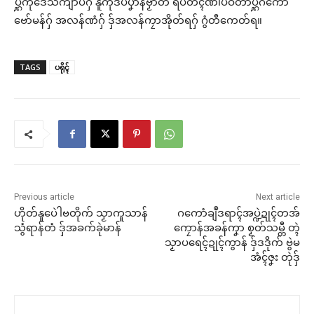
ပ္ဋဲကဵုဒေသကျာ်ပိဂှ် နူကဵုဒပ်ပၞာန်ဗၟာတံ ရပ်တံၚ်ဏါပဝ်တာပ္ဋဲဂကောံ
ဗော်မန်ဂှ် အလန်ဏံဂှ် ဒှ်အလန်ကၠာအိုတ်ရဂှ် ဂွံတီကေတ်ရ။
TAGS
ပရိုၚ်
Previous article
Next article
ဟိုတ်နူပေဲါဗတိုက် သၟာကူသာန်
ဂကောံချဳဒရာၚ်အပ္ဍဲဍုၚ်တအ်
သွံရာန်တံ ဒှ်အခက်ခုဲမာန်
ကၠောန်အခန်ကၞာ စၟတ်သမ္တီ တ္ၚဲ
သၟာပရေၚ်ဍုၚ်ကွာန် ဒှ်ဒဒိုက် ဗွဲမ
အံၚ်ဇၞး တုဲဒှ်