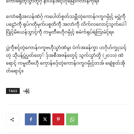
ကောံဓရီုတ္ၚဲသၞာံတၟိဂှ် နာဲပါန်အံၚ်ဟီုမြော်ဂလာန်ကီုရ။
ကောံဓရီုအလန်ဏံဂှ် ကပေါတ်စၟတ်သမ္တီတ္ၚဲကောန်ဂကူဂမၠိုၚ် မပ္တံကဵု
ပဠောံကီု ရုပ်ဂတဵုမုက်ပစူတိကီု အလာံကီု လိက်လလောၚ်သွက်ပေဲါ
ပြိုၚ်မိယေန်သၞာၚ်ကီု ကမ္မတဳဗဟဵုဂမၠိုၚ် ဓမံက်ရုပ်ရဴတြးမံၚ်ရ။
ပ္ဍဲကဵုစၚ်တ္ၚဲကောန်ဂကူဗဟဵုသၞာံဏံမ္ဂး ပံက်အခန်ကၞာ ဟဂိုဟ်ကၞုသၚ်
တုဲ သီုပန်ပ္ကဴပၟတ်တှေ် ဒှ်အစဳအဇန်တၟေၚ် သွက်သၞာံတၟိ (၂၀၁၁) ဏံ
ရောၚ် ကမ္မတဳဗဟဵု ကၠောန်ဗဒှ်တ္ၚဲကောန်ဂကူဂမၠိုၚ်တအ် ဖျေံစၟတ်အို
တ်ရောၚ်။
TAGS
ပရိုၚ်