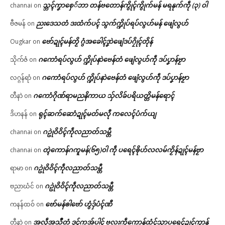
သ္ဘၚ်ကၞာစှေ်ဘာ တန်ဗတောန်ကွိုၚ်ကွိုက်မန် မရနုက်ကဵု (၃) ဝါ
channai
on
ညးဒေသတံ ဒးထံက်ပၚ် သွက်က္ဍိုပ်ရပ်လွဟ်မန် ဖျေံလွဟ်
ဗီဇမန်
on
ဗော်ဍုၚ်မန်တၟိ ဂွံအခေါၚ်ဒၞာဲဖျေံဒပ်ဂၠိုၚ်တိုန်
Ougkar
on
ဂကောံရပ်လွဟ် က္ဍိုပ်နာဲဗေန်တံ ဖျေံလွဟ်ကဵု ဒပ်ပၞာန်ဗၟာ
သိုက်ဇံ
on
ဂကောံရပ်လွဟ် က္ဍိုပ်နာဲဗေန်တံ ဖျေံလွဟ်ကဵု ဒပ်ပၞာန်ဗၟာ
လဂ္ဂန်ရာံ
on
ဂကောံဂိုဏ်ရာမညနိကာယ သှ်လိခ်ပရိယတ္တိမန်ရောၚ်
တီနာဲ
on
ရုၚ်ဆက်ဆောံဍုၚ်မတ်မလီု ကလေၚ်ပံက်ယျ
ဒိဟနန်
on
ဂဥုဲဝိဝိၚ်ကဵုလညာတ်သမ္တီ
channai
on
တ္ၚဲကောန်ဂကူမန်(၆၅)ဝါ ကဵု ပရေၚ်ၜိုဟ်လလမ်ကၟိန်ဍုၚ်မန်ဗၟာ
channai
on
ဂဥုဲဝိဝိၚ်ကဵုလညာတ်သမ္တီ
ရာမာ
on
ဂဥုဲဝိဝိၚ်ကဵုလညာတ်သမ္တီ
ဗညာဃံင်
on
ဗော်မန်ၜါဗော် ဟွံဒှ်ပံၚ်ဏီ
ကနန်ထဝ်
on
အလဵုအသဳတံ ဒုၚ်ကအ်ပါၚ် ဗလးကဵုကောန်ထံၚ်သၟာပရေၚ်ဍုၚ်ကွာန်
တီနာဲ
on