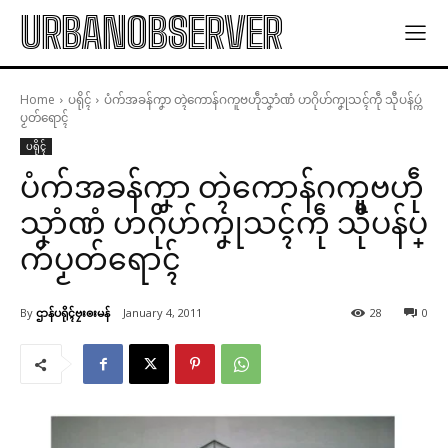
URBANOBSERVER
Home
ပရိုၚ်
ပံက်အခန်ကၞာ တ္ၚဲကောန်ဂကူဗဟဵုသၞာံဏံ ဟဂိုဟ်ကၞုသၚ်ကဵု သီုပန်ပ္ကဴ
ပၟတ်ရောၚ်
ပရိုၚ်
ပံက်အခန်ကၞာ တ္ၚဲကောန်ဂကူဗဟဵု
သၞာံဏံ ဟဂိုဟ်ကၞုသၚ်ကဵု သီုပန်ပ္
ကဴပၟတ်ရောၚ်
By
ဌာန်ပရိုၚ်ဗၠးၜးမန်
January 4, 2011
28
0