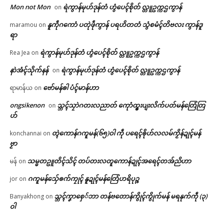
Mon not Mon
ရဲကွာန်မုဟ်ဒုန်တံ ဟွံပေၚ်စိုတ် လ္တူဥက္ကဌကွာန်
on
နူကဵုဂကောံ ပတုဲဖဵုကွာန် ပရဟိတတံ သွံစမံၚ်တိဗလး ကွာန်ဒူ
maramou
on
ရာ
ရဲကွာန်မုဟ်ဒုန်တံ ဟွံပေၚ်စိုတ် လ္တူဥက္ကဌကွာန်
Rea Jea
on
နာဲအံၚ်သိုက်နန်
ရဲကွာန်မုဟ်ဒုန်တံ ဟွံပေၚ်စိုတ် လ္တူဥက္ကဌကွာန်
on
ဗော်မန်ၜါ ပံၚ်မာန်ဟာ
ရာမာန်ယ
on
ongsikenon
သ္ဘၚ်သၠာဲဂတးလညာတ် ကေုာံထ္ၜးပျးလိက်ပတ်မန်တြေံတြ
on
ဟ်
တ္ၚဲကောန်ဂကူမန်(၆၅)ဝါ ကဵု ပရေၚ်ၜိုဟ်လလမ်ကၟိန်ဍုၚ်မန်
konchannai
on
ဗၟာ
သမ္မတဥူတိၚ်သိၚ် တပ်တးလတူကောန်ဍုၚ်အရေၚ်တအ်ညိဟာ
မန်
on
ဂကူမန်​သှ်ေၜက်ကၠုၚ် နူဍုၚ်မန်တြေံဟရိပုဉ္ဇ
jor
on
သ္ဘၚ်ကၞာစှေ်ဘာ တန်ဗတောန်ကွိုၚ်ကွိုက်မန် မရနုက်ကဵု (၃)
Banyakhong
on
ဝါ