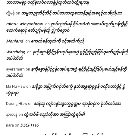
ဘာသာမန်ဂှ် ပတိုန်လဝ်ဂလာန်ပ္ဍဲကၠတ်ထဝ်တွဵုရးယျ
ပရိုၚ်လက္ကရဴအိုတ်
မန်ပ္ဍဲ မန်မ္ၚး သ္ဒးဒှ်မွဲမှပ် မွဲကသပ်
ကၟောန်ပခိုၚ်ပ္တိုန် ဂၠံၚ်တရဴပရေၚ်ဂ
သမ္မတဥူတိၚ်သိၚ် တပ်တးလတူကောန်ဍုၚ်အရေၚ်တအ်ညိဟာ
လွီမန်
on
ရောၚ်
ကူမန်ညိ
🏛 လညာတ်ပါ်ပဲါ
May 21, 2026
May 4, 2026
mintu. winyanhtow
ဇၟာပ်သၟတ်မန် စိုပ်အဝဲတံ ဒးလေပ်ကွတ်ပၞာန်သ္ဇိုၚ်
on
In "လိက်ပရေၚ်"
In "လိက်ပရေၚ်"
ထေက်ရောၚ် ဗော်ဍုၚ်မန်တၟိ ဖ္တိုက်ဖၟောဝ်
ညးဒါန်လိက်
Monland
ကေတ်ခန်လ္ၚတ်ကဵု ၀ၚ်အတိက်ညိ
on
Watchdog
နကဵုစၞောန်ပၟိၚ်ဌန်ဂအုပ်ရးအဂၞဲ ရုၚ်ပွိုၚ်ဍုၚ်ဇြပ်ဗုဗော်ဍုၚ်မန်တၟိ
ဗွဳဒဳယဵု
on
ဒးပဲါတိတ်
ကေတ်အဆက်
နကဵုစၞောန်ပၟိၚ်ဌန်ဂအုပ်ရးအဂၞဲ ရုၚ်ပွိုၚ်ဍုၚ်ဇြပ်ဗုဗော်ဍုၚ်မန်တၟိ
ayeramarn
on
ကမ္မတဳလိက်ပတ်ယေန်သၞာၚ်မန်
ဒးပဲါတိတ်
ဍုၚ်လ္ဂုၚ် ပံက်တန်ဗ္တောန်ဇိၚ်စက်
ကယျိုၚ်ကယျဝ်အခိုက်ကၞာယေန်
ဒးစဵုဒၞာ ဒးပြိုက်ဂစိုတ်ကၠေံ နူဘဲအန္တရာဲစၟစၟန် ပလီုပလာ်ဒၟံၚ် ပ္ဍဲ
Ma Nu Haw
on
သၞာၚ်မန်
© ဌာန်ပရိုၚ်ဗၠးၜးမန်
တၞံနာနာ
May 27, 2026
In "ပရိုၚ်"
ဒဒန်ဆု ကျာ်ဇၞော်အ္စာတၠဥတ္တမ ကွာန်ဝၚ်က ပိုတ်ကဝ်အာ
Doung Htaw
on
တၞံကဝ်ဖီ သ္ဂောံတဵုအာ အကြာတၞံရဝ်ဗါ
နာဲဆာန်
on
DSCF1116
nara
on