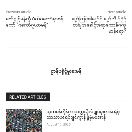
Previous article
Next article
ဗော်ဍုၚ်မန်တၟိ ပံက်ဂကောံမှာဇန်
ပၞော်တြၚ်ၜါပၞော်ဂှ် ပၞော်လဵု ဒှ်ဂၠံၚ်
ကော် “ဂကောံဂူယာမန်”
တရဴ အခေါၚ်အရာကောန်ဂကူ
မာန်ရော?
ဌာန်ပရိုၚ်ဗၠးၜးမန်
RELATED ARTICLES
သၟတ်မန်တိုန်ဘာတက္ကသိုလ်ဍုင်မ္ၚးတအ် ရုဲစှ်
ဘာသာပရေင်ဍုင်ကွာန် နွံဗွဲမအောန်
August 10, 2026
ပရိုၚ်