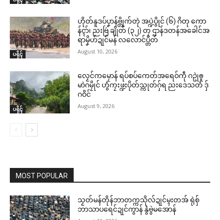
ဟိုတ်နူဒပ်ပၞာန်ဗ္တိုက်တုဲ အပ္ဍဲပွိုင် (၆) ဂိတု ကော
န်ၚာ်၊ ညးဗြဴ ချိုတ် (၃၂) တၠ ဌာန်ဒတန်အခေါင်အ
ရာမၞိဟ်ဍုင်မန် လလောင်ပ္တိတ်
August 10, 2026
ပရိုၚ်
လၟေင်ကမၠောန် ရပ်စပ်ကေတ်အရေဝ်ကဵု ဂဥုဲၜူ
မာဲဂမၠိုင် ဟွံကၠးဖ္ဍးပိုတ်သ္ကုတ်ဂှ်ရ ညးဒေသတံ ဒှ်
ဂဝိင်
August 9, 2026
ပရိုၚ်
MOST POPULAR
သၟတ်မန်တိုန်ဘာတက္ကသိုလ်ဍုင်မ္ၚးတအ် ရုဲစှ်
ဘာသာပရေင်ဍုင်ကွာန် နွံဗွဲမအောန်