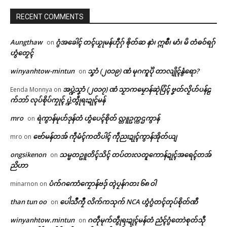
RECENT COMMENTS
Aungthaw
ဂွံအခေါၚ် တၚ်ယၟုမန်ဟီုဂှ် ၜိုတ်ဆ နာဲ၊ ဣစဳ၊ မာံ၊ မိ တံဓဝ်ရဂှ်
on
ဟွံတၟေၚ်
winyanhtow-mintun
သၞာံ (၂၀၁၉) ဏံ မုဂကူပိုဲ တာလျိုၚ်နွံရော?
on
အပ္ဍဲသၞာံ (၂၀၁၇) ဏံ သၟာကမၠောန်ဆုဲပြံၚ် ဗၞတ်လၟိဟ်ပန်ဠ
Eenda Monnya
on
က်ဘာ် လုပ်စိုပ်ကၠုၚ် ပ္ဍဲတွဵုရးဍုၚ်မန်
mro
ရဲကွာန်မုဟ်ဒုန်တံ ဟွံပေၚ်စိုတ် လ္တူဥက္ကဌကွာန်
on
ဗော်မန်တအ် ကဵုမံၚ်ကတိပါၚ် ကဵုညးဍုၚ်ကွာန်အိုတ်ယျ
mro
on
ongsikenon
သမ္မတဥူတိၚ်သိၚ် တပ်တးလတူကောန်ဍုၚ်အရေၚ်တအ်
on
ညိဟာ
Related
ပံက်ဂကောံကၠောန်ဗဒှ် တ္ၚဲပၠန်ဂတး ၆၈ ဝါ
ဌာန်ပရိုၚ်ဗၠးၜးမန်
minarnon
on
than tun oo
ပေါဲသဳကၠဳ လိက်ကသုက် NCA ဟွံဂွံတၚ်တုပ်စိုတ်ဏီ
on
ရုဲစှ်
winyanhtow.mintun
ဂတဵုမုက်တွဵုရးဍုၚ်မန်တံ ညံၚ်ဂွံတောဲစုတ်သီု
on