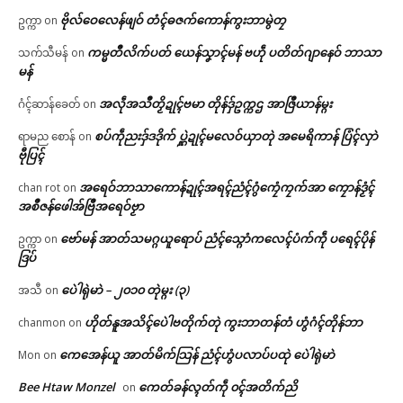
ဗိုလ်ဝေလေန်ဖျဝ် တံၚ်ဓဇက်ကောန်ကွးဘာမွဲတၠ
ဥက္ကာ
on
ကမ္မတဳလိက်ပတ် ယေန်သၞာၚ်မန် ဗဟဵု ပတိတ်ဂျာနေဝ် ဘာသာ
သက်သီမန်
on
မန်
အလဵုအသဳတၟိဍုၚ်ဗမာ တိုန်ဒှ်ဥက္ကဌ အာဇြဳယာန်မ္ဂး
ဂံၚ်ဆာန်ခေတ်
on
စပ်ကဵုညးဒှ်ဒဒိုက် ပ္ဋဲဍုၚ်မလေဝ်ယှာတုဲ အမေရိကာန် ပြံၚ်လှာဲ
ရာမည စောန်
on
ဗီုပြၚ်
အရေဝ်ဘာသာကောန်ဍုၚ်အရၚ်ညံၚ်ဂွံကၠေံကၠက်အာ ကၠောန်ဒၟံၚ်
chan rot
on
အစဳဇန်ဖေါအ်ဗြဳအရေဝ်ဗၟာ
ဗော်မန် အာတ်သမဂ္ဂယူရောပ် ညံၚ်သ္ဂောံကလေၚ်ပံက်ကဵု ပရေၚ်ပိုန်
ဥက္ကာ
on
ဒြပ်
ပေဲါရုဲမာဲ – ၂၀၁၀ တုဲမ္ဂး (၃)
အသီ
on
ဟိုတ်နူအသိၚ်ပေဲါဗတိုက်တုဲ ကွးဘာတန်တံ ဟွံဂံၚ်တိုန်ဘာ
chanmon
on
ကေအေန်ယူ အာတ်မိက်သြန် ညံၚ်ဟွံပလာပ်ပထုဲ ပေဲါရုဲမာဲ
Mon
on
Bee Htaw Monzel
ကေတ်ခန်လ္ၚတ်ကဵု ၀ၚ်အတိက်ညိ
on