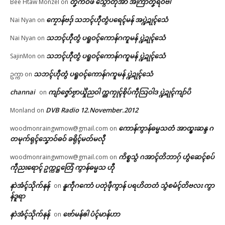
တၞံကဝ်ဖီ သ္ဂောံတဵုအာ အကြာတၞံရဝ်ဗါ
Bee Htaw Monzel
on
ကၠောန်ဗဒှ် သဘၚ်ဟီုတွံပရေၚ်မန် အပ္ဍဲဍုၚ်သေံ
Nai Nyan
on
သဘၚ်ဟီုတွံ ပရူဝၚ်ကောန်ဂကူမန် ပ္ဍဲဍုၚ်သေံ
Nai Nyan
on
သဘၚ်ဟီုတွံ ပရူဝၚ်ကောန်ဂကူမန် ပ္ဍဲဍုၚ်သေံ
SajinMon
on
သဘၚ်ဟီုတွံ ပရူဝၚ်ကောန်ဂကူမန် ပ္ဍဲဍုၚ်သေံ
ဥက္ကာ
on
channai
ကျာ်ဇၞော်ဗၟာယှိုဲညဝါ က္ညကၠုၚ်စိုပ်ကဵုသြဝါဒ ပ္ဍဲဍုၚ်ကျာ်ပိ
on
DVB Radio 12.November.2012
Monland
on
ကောန်ကွာန်ဓမ္မသတံ အာထ္ၜးဆန္ဒ ဂ
woodmonraingwmow@gmail.com
on
တမုက်ရုၚ်သၞောဝ်ဓဝ် ခရိုၚ်မတ်မလီု
ကိစ္စသွံ ဂအာၚ်တိဘာဂှ် ဟွံဆေၚ်စပ်
woodmonraingwmow@gmail.com
on
ကဵုညးရောၚ် ဥက္ကဋ္ဌတြေံ ကွာန်ဓမ္မသ ဟီု
နာဲအံၚ်သိုက်နန်
နူကဵုဂကောံ ပတုဲဖဵုကွာန် ပရဟိတတံ သွံစမံၚ်တိဗလး ကွာ
on
န်ဒူရာ
နာဲအံၚ်သိုက်နန်
ဗော်မန်ၜါ ပံၚ်မာန်ဟာ
on