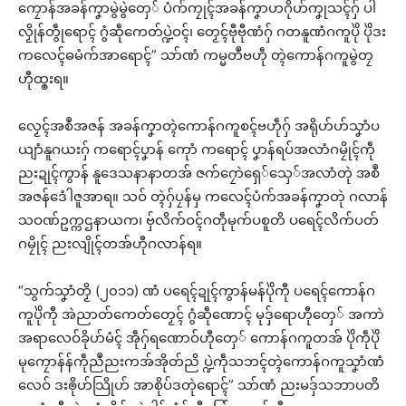
ကၠောန်အခန်ကၞာမွဲမွဲတှေ် ပံက်ကၠုၚ်အခန်ကၞာဟဂိုဟ်ကၞုသၚ်ဂှ် ပါ
လၟိုန်တွဵုရောၚ် ဂွံဆဵုကေတ်ပ္ဍဲဝၚ်၊ တၟေၚ်ဗီုဗီုဏံဂှ် ဂတနူဏံဂကူပိုဲ ပိုဲဒး
ကလေၚ်ဓမံက်အာရောၚ်” သာ်ဏံ ကမ္မတဳဗဟဵု တ္ၚဲကောန်ဂကူမွဲတၠ
ဟီုထ္ၜးရ။
လၟေၚ်အစဳအဇန် အခန်ကၞာတ္ၚဲကောန်ဂကူစၚ်ဗဟဵုဂှ် အရိုဟ်ဟ်သၞာံပ
ယျာံနူဂယးဂှ် ကရောၚ်ပၞာန် ကေုာံ ကရောၚ် ပၞာန်ရပ်အလာံဂမၠိုၚ်ကဵု
ညးဍုၚ်ကွာန် နူဒေသနာနာတအ် ဇက်ဂၠောဲရှေ်သှေ်အလာံတုဲ အစဳ
အဇန်ဒေံါဇူအာရ။ သဝ် တ္ၚဲဂှ်ပၠန်မှ ကလေၚ်ပံက်အခန်ကၞာတုဲ ဂလာန်
သဝဏ်ဥက္ကဌနာယက၊ ဗှ်လိက်ဝၚ်ဂတဵုမုက်ပစူတိ ပရေၚ်လိက်ပတ်
ဂမၠိုၚ် ညးလျိုၚ်တအ်ဟီုဂလာန်ရ။
“သွက်သၞာံတၟိ (၂၀၁၁) ဏံ ပရေၚ်ဍုၚ်ကွာန်မန်ပိုဲကီု ပရေၚ်ကောန်ဂ
ကူပိုဲကီု အဲညာတ်ကေတ်တၟေၚ် ဂွံဆဵုဏောၚ် မုဒှ်ရောဟီုတှေ် အကာဲ
အရာလေဝ်ခိုဟ်မံၚ် အဵုဂှ်ရဏောဝ်ဟီုတှေ် ကောန်ဂကူတအ် ပိုဲကဵုပိုဲ
မုကၠောန်န်ကဵုညဳညးကအ်အိုတ်ညိ ပ္ဍဲကဵုသဘၚ်တ္ၚဲကောန်ဂကူသၞာံဏံ
လေဝ် ဒးၜိုဟ်သြိုဟ် အာစိုပ်ဒတုဲရောၚ်” သာ်ဏံ ညးမဒှ်သဘာပတိ