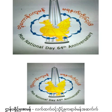
ဌာန်ပရိုၚ်ဗၠးၜးမန်
– လက်ထက်ဝၚ်သၟိၚ်ဨကရာဇ်မန်အဆက်က်