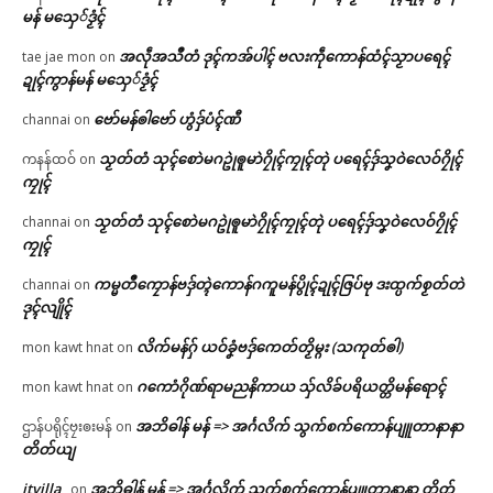
မန် မသှေ်ဒၟံၚ်
အလဵုအသဳတံ ဒုၚ်ကအ်ပါၚ် ဗလးကဵုကောန်ထံၚ်သၟာပရေၚ်
tae jae mon
on
ဍုၚ်ကွာန်မန် မသှေ်ဒၟံၚ်
ဗော်မန်ၜါဗော် ဟွံဒှ်ပံၚ်ဏီ
channai
on
သၟတ်တံ သုၚ်စောဲမဂဥုဲၜူမာဲဂၠိုၚ်ကၠုၚ်တုဲ ပရေၚ်ဒှ်သၞဝဲလေဝ်ဂၠိုၚ်
ကနန်ထဝ်
on
ကၠုၚ်
သၟတ်တံ သုၚ်စောဲမဂဥုဲၜူမာဲဂၠိုၚ်ကၠုၚ်တုဲ ပရေၚ်ဒှ်သၞဝဲလေဝ်ဂၠိုၚ်
channai
on
ကၠုၚ်
ကမ္မတဳကၠောန်ဗဒှ်တ္ၚဲကောန်ဂကူမန်ပွိုၚ်ဍုၚ်ဇြပ်ဗု ဒးထ္ပက်စၟတ်တဲ
channai
on
ဒုၚ်လျိုၚ်
လိက်မန်ဂှ် ယဝ်ခၞံဗဒှ်ကေတ်တၟိမ္ဂး (သကုတ်ၜါ)
mon kawt hnat
on
ဂကောံဂိုဏ်ရာမညနိကာယ သှ်လိခ်ပရိယတ္တိမန်ရောၚ်
mon kawt hnat
on
အဘိဓါန် မန် => အၚ်္ဂလိက် သွက်စက်ကောန်ပျူတာနာနာ
ဌာန်ပရိုၚ်ဗၠးၜးမန်
on
တိတ်ယျ
itvilla
အဘိဓါန် မန် => အၚ်္ဂလိက် သွက်စက်ကောန်ပျူတာနာနာ တိတ်
on