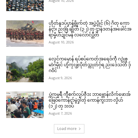
August 10, 2026
ဟိုတ်နူဒပ်ပၞာန်ဗ္တိုက်တုဲ အပ္ဍဲပွိုင် (၆) ဂိတု ကော
န်ၚာ်၊ ညးဗြဴ ချိုတ် (၃၂) တၠ ဌာန်ဒတန်အခေါင်အ
ရာမၞိဟ်ဍုင်မန် လလောင်ပ္တိတ်
August 10, 2026
လၟေင်ကမၠောန် ရပ်စပ်ကေတ်အရေဝ်ကဵု ဂဥုဲၜူ
မာဲဂမၠိုင် ဟွံကၠးဖ္ဍးပိုတ်သ္ကုတ်ဂှ်ရ ညးဒေသတံ ဒှ်
ဂဝိင်
August 9, 2026
ပ္ဍဲကမ္မရဳ ကွဳစက်လုပ်ဇီုဒး ဘာဗ္တောန်လိက်ဖောအ်
ဗြေဝ်ကောန်ၚာ်မွဲဒၞါဲတုဲ ကောန်ကွးဘာ လၟိဟ်
(၁၂) တၠ ဒးဝပ်
August 7, 2026
Load more