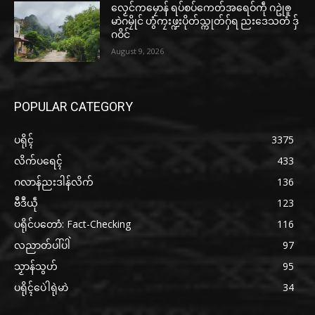
လၟေင်ကမၠောန် ရပ်စပ်ကေတ်အရေဝ်ကဵု ဂဥုဲၜူ
မာဲဂမၠိုင် ဟွံကၠးဖ္ဍးပိုတ်သ္ကုတ်ဂှ်ရ ညးဒေသတံ ဒှ်
ဂဝိင်
August 9, 2026
POPULAR CATEGORY
ပရိုၚ်
3375
လိက်ပရေၚ်
433
ဂလာန်ညးဒါန်လိက်
136
ဗဳဒဳယဵု
123
ပရိုင်ပတောံ: Fact-Checking
116
လညာတ်ပါ်ပါဲ
97
သၟာန်သွဟ်
95
ပရိုၚ်ပေဲါရုဲမာဲ
34