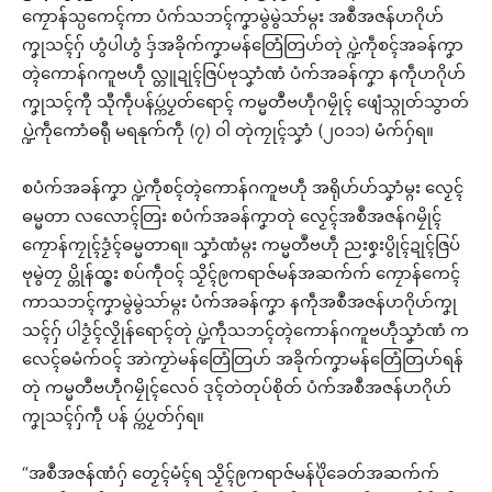
ကၠောန်သ္ပကေၚ်ကာ ပံက်သဘၚ်ကၞာမွဲမွဲသာ်မ္ဂး အစဳအဇန်ဟဂိုဟ်
ကၞုသၚ်ဂှ် ဟွံပါဟွံ ဒှ်အခိုက်ကၞာမန်တြေံတြဟ်တုဲ ပ္ဍဲကဵုစၚ်အခန်ကၞာ
တ္ၚဲကောန်ဂကူဗဟဵု လ္တူဍုၚ်ဇြပ်ဗုသၞာံဏံ ပံက်အခန်ကၞာ နကဵုဟဂိုဟ်
ကၞုသၚ်ကီု သီုကဵုပန်ပ္ကဴပၟတ်ရောၚ် ကမ္မတဳဗဟဵုဂမၠိုၚ် ဖျေံသ္ဂုတ်သွာတ်
ပ္ဍဲကဵုကောံဓရီု မရနုက်ကဵု (၇) ဝါ တုဲကၠုၚ်သၞာံ (၂၀၁၁) မံက်ဂှ်ရ။
စပံက်အခန်ကၞာ ပ္ဍဲကဵုစၚ်တ္ၚဲကောန်ဂကူဗဟဵု အရိုဟ်ဟ်သၞာံမ္ဂး လၟေၚ်
ဓမ္မတာ လလောၚ်တြး စပံက်အခန်ကၞာတုဲ လၟေၚ်အစဳအဇန်ဂမၠိုၚ်
ကၠောန်ကၠုၚ်ဒၟံၚ်ဓမ္မတာရ။ သၞာံဏံမ္ဂး ကမ္မတဳဗဟဵု ညးစၞးပွိုၚ်ဍုၚ်ဇြပ်
ဗုမွဲတၠ ပ္တိုန်ထ္ၜး စပ်ကဵုဝၚ် သၟိၚ်ဨကရာဇ်မန်အဆက်က် ကၠောန်ကေၚ်
ကာသဘၚ်ကၞာမွဲမွဲသာ်မ္ဂး ပံက်အခန်ကၞာ နကဵုအစဳအဇန်ဟဂိုဟ်ကၞု
သၚ်ဂှ် ပါဒၟံၚ်လၟိုန်ရောၚ်တုဲ ပ္ဍဲကဵုသဘၚ်တ္ၚဲကောန်ဂကူဗဟဵုသၞာံဏံ က
လေၚ်ဓမံက်ဝၚ် အာဲကၟာဲမန်တြေံတြဟ် အခိုက်ကၞာမန်တြေံတြဟ်ရန်
တုဲ ကမ္မတဳဗဟဵုဂမၠိုၚ်လေဝ် ဒုၚ်တဲတုပ်စိုတ် ပံက်အစဳအဇန်ဟဂိုဟ်
ကၞုသၚ်ဂှ်ကဵု ပန် ပ္ကဴပၟတ်ဂှ်ရ။
“အစဳအဇန်ဏံဂှ် တၟေၚ်မံၚ်ရ သၟိၚ်ဨကရာဇ်မန်ပိုဲခေတ်အဆက်က်