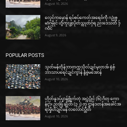
August 10, 2026
လၟေင်ကမၠောန် ရပ်စပ်ကေတ်အရေဝ်ကဵု ဂဥုဲၜူ
မာဲဂမၠိုင် ဟွံကၠးဖ္ဍးပိုတ်သ္ကုတ်ဂှ်ရ ညးဒေသတံ ဒှ်
ဂဝိင်
August 9, 2026
POPULAR POSTS
သၟတ်မန်တိုန်ဘာတက္ကသိုလ်ဍုင်မ္ၚးတအ် ရုဲစှ်
ဘာသာပရေင်ဍုင်ကွာန် နွံဗွဲမအောန်
August 10, 2026
ဟိုတ်နူဒပ်ပၞာန်ဗ္တိုက်တုဲ အပ္ဍဲပွိုင် (၆) ဂိတု ကော
န်ၚာ်၊ ညးဗြဴ ချိုတ် (၃၂) တၠ ဌာန်ဒတန်အခေါင်အ
ရာမၞိဟ်ဍုင်မန် လလောင်ပ္တိတ်
August 10, 2026