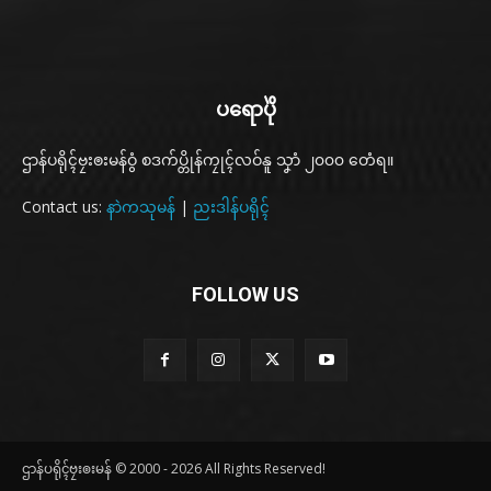
ပရောပိုဲ
ဌာန်ပရိုၚ်ဗၠးၜးမန်ဝွံ စဒက်ပ္တိုန်ကၠုၚ်လဝ်နူ သၞာံ ၂၀၀၀ တေံရ။
Contact us:
နာဲကသုမန်
|
ညးဒါန်ပရိုၚ်
FOLLOW US
ဌာန်ပရိုၚ်ဗၠးၜးမန် © 2000 - 2026 All Rights Reserved!