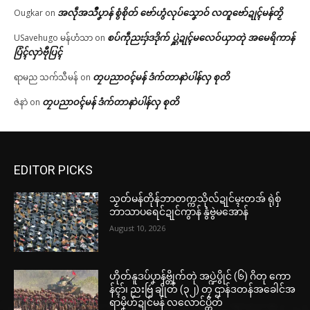
အလဵုအသဳပၞာန် စွံစိုတ် ဗော်ဟွံလုပ်သၞောဝ် လတူဗော်ဍုၚ်မန်တၟိ
Ougkar
on
စပ်ကဵုညးဒှ်ဒဒိုက် ပ္ဋဲဍုၚ်မလေဝ်ယှာတုဲ အမေရိကာန်
USavehugo မန်ဟံသာ
on
ပြံၚ်လှာဲဗီုပြၚ်
တၠပညာဝၚ်မန် ဒံက်တာနာဲပါန်လှ စုတိ
ရာမည သက်သီမန်
on
တၠပညာဝၚ်မန် ဒံက်တာနာဲပါန်လှ စုတိ
ဇဲနာဲ
on
EDITOR PICKS
သၟတ်မန်တိုန်ဘာတက္ကသိုလ်ဍုင်မ္ၚးတအ် ရုဲစှ်
ဘာသာပရေင်ဍုင်ကွာန် နွံဗွဲမအောန်
August 10, 2026
ဟိုတ်နူဒပ်ပၞာန်ဗ္တိုက်တုဲ အပ္ဍဲပွိုင် (၆) ဂိတု ကော
န်ၚာ်၊ ညးဗြဴ ချိုတ် (၃၂) တၠ ဌာန်ဒတန်အခေါင်အ
ရာမၞိဟ်ဍုင်မန် လလောင်ပ္တိတ်