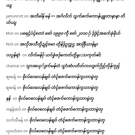
ယျ
အဘိဓါန် မန် => အၚ်္ဂလိက် သွက်စက်ကောန်ပျူတာနာနာ တိ
jamonrott
on
တ်ယျ
ပရေၚ်ပံၚ်တောဲ ဗော် ၁၉၉၀ ကဵု ဗော် ၂၀၁၀ ဂှ် ဒှ်ဒၟံၚ်အခက်ခုဲဖိုဟ်
Mon
on
အလဵုအသဳတၟိဍုၚ်ဗမာ တိုန်ဒှ်ဥက္ကဌ အာဇြဳယာန်မ္ဂး
Nick
on
လဂ္ဂန်ရာံ
လိက်မန်ဂှ် ယဝ်ခၞံဗဒှ်ကေတ်တၟိမ္ဂး (သကုတ်ၜါ)
on
သၟာဒယှေ်ဒွက်မန်တံ သၞာံဏံပတိတ်ကဝးဒွက်ဂၠိုၚ်တိုန်ကၠုၚ်
channai
on
ဗိုလ်ဝေလေန်ဖျဝ် တံၚ်ဓဇက်ကောန်ကွးဘာမွဲတၠ
ရာမာန်
on
ဗိုလ်ဝေလေန်ဖျဝ် တံၚ်ဓဇက်ကောန်ကွးဘာမွဲတၠ
ရာမာန်
on
နန်
ဗိုလ်ဝေလေန်ဖျဝ် တံၚ်ဓဇက်ကောန်ကွးဘာမွဲတၠ
on
ဗိုလ်ဝေလေန်ဖျဝ် တံၚ်ဓဇက်ကောန်ကွးဘာမွဲတၠ
ကနန်ထဝ်
on
ဗိုလ်ဝေလေန်ဖျဝ် တံၚ်ဓဇက်ကောန်ကွးဘာမွဲတၠ
သက်သီမန်
on
ဗိုလ်ဝေလေန်ဖျဝ် တံၚ်ဓဇက်ကောန်ကွးဘာမွဲတၠ
ယုဝဟံသာ
on