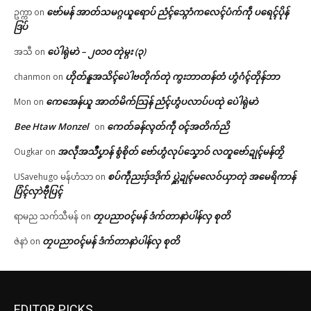
ဗော်မန် အာတ်သမဂ္ဂယူရောပ် ညံၚ်သ္ဂောံကလေၚ်ပံက်ကဵု ပရေၚ်ပိုန်
ဥက္ကာ
on
ဒြပ်
ပေဲါရုဲမာဲ – ၂၀၁၀ တုဲမ္ဂး (၃)
အသီ
on
ဟိုတ်နူအသိၚ်ပေဲါဗတိုက်တုဲ ကွးဘာတန်တံ ဟွံဂံၚ်တိုန်ဘာ
chanmon
on
ကေအေန်ယူ အာတ်မိက်သြန် ညံၚ်ဟွံပလာပ်ပထုဲ ပေဲါရုဲမာဲ
Mon
on
Bee Htaw Monzel
ကေတ်ခန်လ္ၚတ်ကဵု ၀ၚ်အတိက်ညိ
on
အလဵုအသဳပၞာန် စွံစိုတ် ဗော်ဟွံလုပ်သၞောဝ် လတူဗော်ဍုၚ်မန်တၟိ
Ougkar
on
စပ်ကဵုညးဒှ်ဒဒိုက် ပ္ဋဲဍုၚ်မလေဝ်ယှာတုဲ အမေရိကာန်
USavehugo မန်ဟံသာ
on
ပြံၚ်လှာဲဗီုပြၚ်
တၠပညာဝၚ်မန် ဒံက်တာနာဲပါန်လှ စုတိ
ရာမည သက်သီမန်
on
တၠပညာဝၚ်မန် ဒံက်တာနာဲပါန်လှ စုတိ
ဇဲနာဲ
on
EDITOR PICKS