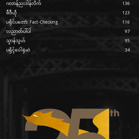
ဂလာန်ညးဒါန်လိက်
136
ဗဳဒဳယဵု
123
ပရိုင်ပတောံ: Fact-Checking
116
လညာတ်ပါ်ပါဲ
97
သၟာန်သွဟ်
95
ပရိုၚ်ပေဲါရုဲမာဲ
34