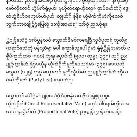
နာဲဟံသာ ညးမနွံအခေါၚ်ကဵုမာဲကွာန်ဝၚ်္က မွဲတၠဟီုဂှ်တှေ် “နကဵုအဲဂှ်
ဗော်လဵုလေဝ် ဟွံမိက်ရုဲပုဟ်၊ မုဟိုတ်ရောဟီုတှေ် ဇၟာပ်ဗော်တံဂှ် ဒ္ဂေ
တ်ဟွံခိုဟ်စကွေဟ်ဟ်ပုဟ်၊ လၟုဟ်ဂှ် ၜိုန်ရ ဟွံမိက်ကဵုမာဲကီုလေဝ်
သွက်တာလျိုၚ်ဂွံပြေတုဲ ဒးကဵုအာမာဲရ” သာ်ဝွံ ညးဟီုရ။
ပ္ဍဲဍုၚ်သေံဝွံ ဒက်ပ္တန်လဝ် သၞောတ်ဒဳမဝ်ကရေဇြဳ သၟဝ်ပၠတရဴ တၠတိဨ
ကရာဇ်သေံတုဲ ပန်သၞာံမ္ဂး မွဲဝါ ကၠောန်သ္ပပေဲါရုဲမာဲ ရုဲစှ်ပ္တိုန်အမာတ် ဗ
စိုပ်ကၠတ်ထဝ် (၅၀၀) တၠရ၊ ပၞောဝ်ကဵု (၅၀၀) တၠမ္ဂး (၃၇၅) တၠဂှ် ညး
ဍုၚ်ကွာန်တံ ရုဲစှ်ပတိုန် တိုက်ရိုက်နူကဵုဒေသရုဲမာဲ (၃၇၅) ဒေသတုဲ
သၟေဟ် (၁၂၅) တၠဂှ် တၟော်လဝ် နူကဵုလၟိဟ်မာဲ ညးဍုၚ်ကွာန်တံ ကဵုလ
ဝ်မာဲကဵုဗော် (Party List) နာနာတံရ။
သၞောတ်ဝ်ပေဲါရုဲမာဲ ဍုၚ်သေံဝွံ ပံၚ်ဖနှဴလဝ် ဗီုပြၚ်ရုဲစှ်ညးစၞး
တိုက်ရိုက်(Direct Representative Vote) ကေုာံ ပါ်ပရအ်လၟိဟ်အ
မာတ် နူလၟိဟ်မာဲ (Proportional Vote) ညးဍုၚ်ကွာန်တံရောၚ်။