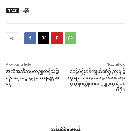
TAGS
ပရိုၚ်
Previous article
Next article
အလဵုအသဳသမတဥူတိၚ်သိၚ်၊
ဝေၚ်မံၚ်ပၞာန်လၟုဟ်ဏံဂှ် ညးဍုၚ်
ဟွံယျေလဂူ လ္တူကောန်ဍုၚ်အ
ကွာန်တံဟေၚ် ဒးဒုၚ်ဘဲဒဏ်ရော
ရၚ်
ၚ် က္ဍိုပ်သ္ကိုပ်ပရေၚ်ဍုၚ်ကွာန်မန်
သ္ၚိဂၠိပ်
ဌာန်ပရိုၚ်ဗၠးၜးမန်