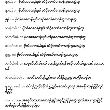
ဗိုလ်ဝေလေန်ဖျဝ် တံၚ်ဓဇက်ကောန်ကွးဘာမွဲတၠ
ရာမာန်
on
ဗိုလ်ဝေလေန်ဖျဝ် တံၚ်ဓဇက်ကောန်ကွးဘာမွဲတၠ
ရာမာန်
on
နန်
ဗိုလ်ဝေလေန်ဖျဝ် တံၚ်ဓဇက်ကောန်ကွးဘာမွဲတၠ
on
ဗိုလ်ဝေလေန်ဖျဝ် တံၚ်ဓဇက်ကောန်ကွးဘာမွဲတၠ
ကနန်ထဝ်
on
ဗိုလ်ဝေလေန်ဖျဝ် တံၚ်ဓဇက်ကောန်ကွးဘာမွဲတၠ
သက်သီမန်
on
ဗိုလ်ဝေလေန်ဖျဝ် တံၚ်ဓဇက်ကောန်ကွးဘာမွဲတၠ
ယုဝဟံသာ
on
ဗိုလ်ဝေလေန်ဖျဝ် တံၚ်ဓဇက်ကောန်ကွးဘာမွဲတၠ
ဥက္ကာ
on
ကမ္မတဳလိက်ပတ် ယေန်သၞာၚ်မန် ဗဟဵု ပတိတ်ဂျာနေဝ် ဘာသာ
သက်သီမန်
on
မန်
အလဵုအသဳတၟိဍုၚ်ဗမာ တိုန်ဒှ်ဥက္ကဌ အာဇြဳယာန်မ္ဂး
ဂံၚ်ဆာန်ခေတ်
on
စပ်ကဵုညးဒှ်ဒဒိုက် ပ္ဋဲဍုၚ်မလေဝ်ယှာတုဲ အမေရိကာန် ပြံၚ်လှာဲ
ရာမည စောန်
on
ဗီုပြၚ်
အရေဝ်ဘာသာကောန်ဍုၚ်အရၚ်ညံၚ်ဂွံကၠေံကၠက်အာ ကၠောန်ဒၟံၚ်
chan rot
on
အစဳဇန်ဖေါအ်ဗြဳအရေဝ်ဗၟာ