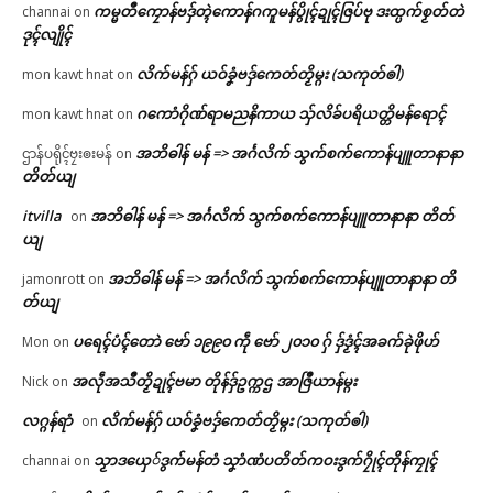
ကမ္မတဳကၠောန်ဗဒှ်တ္ၚဲကောန်ဂကူမန်ပွိုၚ်ဍုၚ်ဇြပ်ဗု ဒးထ္ပက်စၟတ်တဲ
channai
on
ဒုၚ်လျိုၚ်
လိက်မန်ဂှ် ယဝ်ခၞံဗဒှ်ကေတ်တၟိမ္ဂး (သကုတ်ၜါ)
mon kawt hnat
on
ဂကောံဂိုဏ်ရာမညနိကာယ သှ်လိခ်ပရိယတ္တိမန်ရောၚ်
mon kawt hnat
on
အဘိဓါန် မန် => အၚ်္ဂလိက် သွက်စက်ကောန်ပျူတာနာနာ
ဌာန်ပရိုၚ်ဗၠးၜးမန်
on
တိတ်ယျ
itvilla
အဘိဓါန် မန် => အၚ်္ဂလိက် သွက်စက်ကောန်ပျူတာနာနာ တိတ်
on
ယျ
အဘိဓါန် မန် => အၚ်္ဂလိက် သွက်စက်ကောန်ပျူတာနာနာ တိ
jamonrott
on
တ်ယျ
ပရေၚ်ပံၚ်တောဲ ဗော် ၁၉၉၀ ကဵု ဗော် ၂၀၁၀ ဂှ် ဒှ်ဒၟံၚ်အခက်ခုဲဖိုဟ်
Mon
on
အလဵုအသဳတၟိဍုၚ်ဗမာ တိုန်ဒှ်ဥက္ကဌ အာဇြဳယာန်မ္ဂး
Nick
on
လဂ္ဂန်ရာံ
လိက်မန်ဂှ် ယဝ်ခၞံဗဒှ်ကေတ်တၟိမ္ဂး (သကုတ်ၜါ)
on
သၟာဒယှေ်ဒွက်မန်တံ သၞာံဏံပတိတ်ကဝးဒွက်ဂၠိုၚ်တိုန်ကၠုၚ်
channai
on