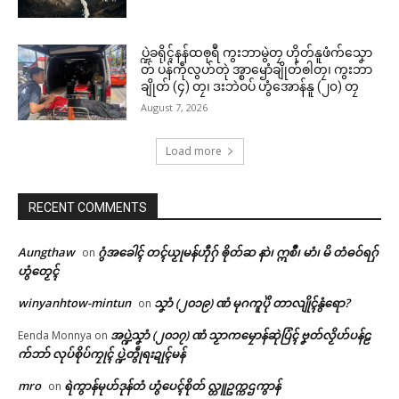
ပ္ဍဲခရိုၚ်နန်ထၜုရဳ ကွးဘာမွဲတၠ ဟိုတ်နူဖံက်သၞော
တ် ပန်ကဵုလွဟ်တုဲ အ္စာၝောံချိုတ်ၜါတၠ၊ ကွးဘာ
ချိုတ် (၄) တၠ၊ ဒးဘဲဝပ် ဟွံအောန်နူ (၂၀) တၠ
August 7, 2026
Load more
Related
RECENT COMMENTS
ဌာန်ပရိုၚ်ဗၠးၜးမန်
Aungthaw
ဂွံအခေါၚ် တၚ်ယၟုမန်ဟီုဂှ် ၜိုတ်ဆ နာဲ၊ ဣစဳ၊ မာံ၊ မိ တံဓဝ်ရဂှ်
on
ရုဲစှ်
ဟွံတၟေၚ်
winyanhtow-mintun
သၞာံ (၂၀၁၉) ဏံ မုဂကူပိုဲ တာလျိုၚ်နွံရော?
on
ပရိုၚ်လက္ကရဴအိုတ်
မန်ပ္ဍဲ မန်မ္ၚး သ္ဒးဒှ်မွဲမှပ် မွဲကသပ်
ညးစၞးကၠတ်ထဝ်တွဵုရး ဗော်ညဳသၟ
အပ္ဍဲသၞာံ (၂၀၁၇) ဏံ သၟာကမၠောန်ဆုဲပြံၚ် ဗၞတ်လၟိဟ်ပန်ဠ
Eenda Monnya
on
ရောၚ်
ဟ်မန်မွဲတၠ ပတိုန်တၚ်သဳကၠဳပ္ဍဲကၠ
က်ဘာ် လုပ်စိုပ်ကၠုၚ် ပ္ဍဲတွဵုရးဍုၚ်မန်
🏛 လညာတ်ပါ်ပဲါ
May 21, 2026
တ်ထဝ်ဂှ် ညးလ္ၚဵု သ္ပစရဵု (သ္ပပရေံ)
In "လိက်ပရေၚ်"
နွံ
mro
ရဲကွာန်မုဟ်ဒုန်တံ ဟွံပေၚ်စိုတ် လ္တူဥက္ကဌကွာန်
on
June 8, 2026
ညးဒါန်လိက်