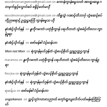
ကောန်ကွာန်ဓမ္မသတံ အာထ္ၜးဆန္ဒ ဂ
woodmonraingwmow@gmail.com
on
တမုက်ရုၚ်သၞောဝ်ဓဝ် ခရိုၚ်မတ်မလီု
ကိစ္စသွံ ဂအာၚ်တိဘာဂှ် ဟွံဆေၚ်စပ်
woodmonraingwmow@gmail.com
on
ကဵုညးရောၚ် ဥက္ကဋ္ဌတြေံ ကွာန်ဓမ္မသ ဟီု
နာဲအံၚ်သိုက်နန်
နူကဵုဂကောံ ပတုဲဖဵုကွာန် ပရဟိတတံ သွံစမံၚ်တိဗလး ကွာ
on
န်ဒူရာ
နာဲအံၚ်သိုက်နန်
ဗော်မန်ၜါ ပံၚ်မာန်ဟာ
on
Mon not Mon
ရဲကွာန်မုဟ်ဒုန်တံ ဟွံပေၚ်စိုတ် လ္တူဥက္ကဌကွာန်
on
နူကဵုဂကောံ ပတုဲဖဵုကွာန် ပရဟိတတံ သွံစမံၚ်တိဗလး ကွာန်ဒူ
maramou
on
ရာ
ရဲကွာန်မုဟ်ဒုန်တံ ဟွံပေၚ်စိုတ် လ္တူဥက္ကဌကွာန်
Rea Jea
on
နာဲအံၚ်သိုက်နန်
ရဲကွာန်မုဟ်ဒုန်တံ ဟွံပေၚ်စိုတ် လ္တူဥက္ကဌကွာန်
on
ဗော်မန်ၜါ ပံၚ်မာန်ဟာ
ရာမာန်ယ
on
ongsikenon
သ္ဘၚ်သၠာဲဂတးလညာတ် ကေုာံထ္ၜးပျးလိက်ပတ်မန်တြေံတြ
on
ဟ်