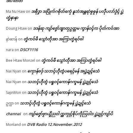
ဒးပဲါတိတ်
ဒးစဵုဒၞာ ဒးပြိုက်ဂစိုတ်ကၠေံ နူဘဲအန္တရာဲစၟစၟန် ပလီုပလာ်ဒၟံၚ် ပ္ဍဲ
Ma Nu Haw
on
တၞံနာနာ
ဒဒန်ဆု ကျာ်ဇၞော်အ္စာတၠဥတ္တမ ကွာန်ဝၚ်က ပိုတ်ကဝ်အာ
Doung Htaw
on
တၞံကဝ်ဖီ သ္ဂောံတဵုအာ အကြာတၞံရဝ်ဗါ
နာဲဆာန်
on
DSCF1116
nara
on
တၞံကဝ်ဖီ သ္ဂောံတဵုအာ အကြာတၞံရဝ်ဗါ
Bee Htaw Monzel
on
ကၠောန်ဗဒှ် သဘၚ်ဟီုတွံပရေၚ်မန် အပ္ဍဲဍုၚ်သေံ
Nai Nyan
on
သဘၚ်ဟီုတွံ ပရူဝၚ်ကောန်ဂကူမန် ပ္ဍဲဍုၚ်သေံ
Nai Nyan
on
သဘၚ်ဟီုတွံ ပရူဝၚ်ကောန်ဂကူမန် ပ္ဍဲဍုၚ်သေံ
SajinMon
on
သဘၚ်ဟီုတွံ ပရူဝၚ်ကောန်ဂကူမန် ပ္ဍဲဍုၚ်သေံ
ဥက္ကာ
on
channai
ကျာ်ဇၞော်ဗၟာယှိုဲညဝါ က္ညကၠုၚ်စိုပ်ကဵုသြဝါဒ ပ္ဍဲဍုၚ်ကျာ်ပိ
on
DVB Radio 12.November.2012
Monland
on