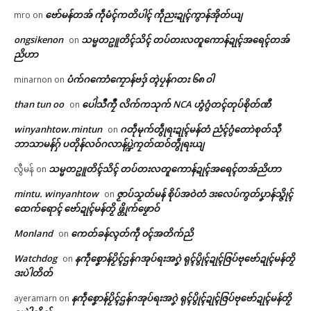
In "ပရိုၚ်"
ဗော်မန်တအ် ကဵုမံၚ်ကတိပါၚ် ကဵုညးဍုၚ်ကွာန်အိုတ်ယျ
mro
on
ဗွဳဒဳယဵု
ongsikenon
သမ္မတဥူတိၚ်သိၚ် တပ်တးလတူကောန်ဍုၚ်အရေၚ်တအ်
on
ညိဟာ
ကေတ်အဆက်
ပံက်ဂကောံကၠောန်ဗဒှ် တ္ၚဲပၠန်ဂတး ၆၈ ဝါ
minarnon
on
than tun oo
ပေါဲသဳကၠဳ လိက်ကသုက် NCA ဟွံဂွံတၚ်တုပ်စိုတ်ဏီ
on
ဂၠံၚ်တရဴဂကူမန်ဂှ် စိုပ်မံၚ်ဂၠံၚ်လဵုရ
ရော …
© ဌာန်ပရိုၚ်ဗၠးၜးမန်
winyanhtow.mintun
ဂတဵုမုက်တွဵုရးဍုၚ်မန်တံ ညံၚ်ဂွံတောဲစုတ်သီု
on
March 23, 2026
ဘာသာမန်ဂှ် ပတိုန်လဝ်ဂလာန်ပ္ဍဲကၠတ်ထဝ်တွဵုရးယျ
In "ပရိုၚ်"
သမ္မတဥူတိၚ်သိၚ် တပ်တးလတူကောန်ဍုၚ်အရေၚ်တအ်ညိဟာ
လွီမန်
on
mintu. winyanhtow
ဇၟာပ်သၟတ်မန် စိုပ်အဝဲတံ ဒးလေပ်ကွတ်ပၞာန်သ္ဇိုၚ်
on
ထေက်ရောၚ် ဗော်ဍုၚ်မန်တၟိ ဖ္တိုက်ဖၟောဝ်
Monland
ကေတ်ခန်လ္ၚတ်ကဵု ၀ၚ်အတိက်ညိ
on
Watchdog
နကဵုစၞောန်ပၟိၚ်ဌန်ဂအုပ်ရးအဂၞဲ ရုၚ်ပွိုၚ်ဍုၚ်ဇြပ်ဗုဗော်ဍုၚ်မန်တၟိ
on
ဒးပဲါတိတ်
နကဵုစၞောန်ပၟိၚ်ဌန်ဂအုပ်ရးအဂၞဲ ရုၚ်ပွိုၚ်ဍုၚ်ဇြပ်ဗုဗော်ဍုၚ်မန်တၟိ
ayeramarn
on