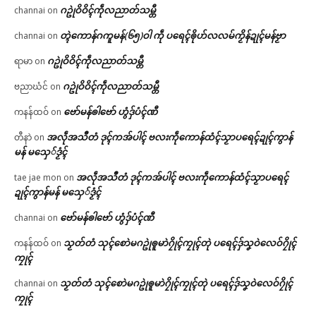
ဂဥုဲဝိဝိၚ်ကဵုလညာတ်သမ္တီ
channai
on
တ္ၚဲကောန်ဂကူမန်(၆၅)ဝါ ကဵု ပရေၚ်ၜိုဟ်လလမ်ကၟိန်ဍုၚ်မန်ဗၟာ
channai
on
ဂဥုဲဝိဝိၚ်ကဵုလညာတ်သမ္တီ
ရာမာ
on
ဂဥုဲဝိဝိၚ်ကဵုလညာတ်သမ္တီ
ဗညာဃံင်
on
ဗော်မန်ၜါဗော် ဟွံဒှ်ပံၚ်ဏီ
ကနန်ထဝ်
on
အလဵုအသဳတံ ဒုၚ်ကအ်ပါၚ် ဗလးကဵုကောန်ထံၚ်သၟာပရေၚ်ဍုၚ်ကွာန်
တီနာဲ
on
မန် မသှေ်ဒၟံၚ်
အလဵုအသဳတံ ဒုၚ်ကအ်ပါၚ် ဗလးကဵုကောန်ထံၚ်သၟာပရေၚ်
tae jae mon
on
ဍုၚ်ကွာန်မန် မသှေ်ဒၟံၚ်
ဗော်မန်ၜါဗော် ဟွံဒှ်ပံၚ်ဏီ
channai
on
သၟတ်တံ သုၚ်စောဲမဂဥုဲၜူမာဲဂၠိုၚ်ကၠုၚ်တုဲ ပရေၚ်ဒှ်သၞဝဲလေဝ်ဂၠိုၚ်
ကနန်ထဝ်
on
ကၠုၚ်
သၟတ်တံ သုၚ်စောဲမဂဥုဲၜူမာဲဂၠိုၚ်ကၠုၚ်တုဲ ပရေၚ်ဒှ်သၞဝဲလေဝ်ဂၠိုၚ်
channai
on
ကၠုၚ်