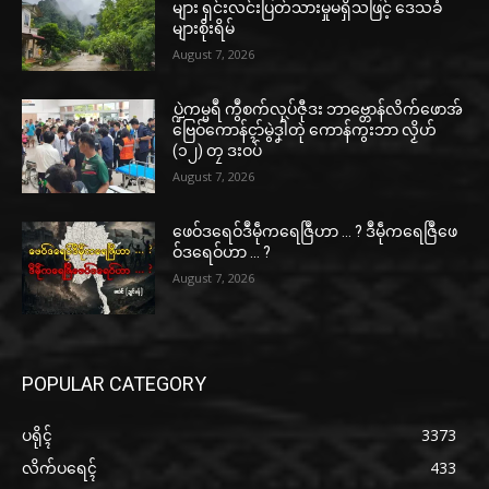
များ ရှင်းလင်းပြတ်သားမှုမရှိသဖြင့် ဒေသခံ
များစိုးရိမ်
August 7, 2026
ပ္ဍဲကမ္မရဳ ကွဳစက်လုပ်ဇီုဒး ဘာဗ္တောန်လိက်ဖောအ်
ဗြေဝ်ကောန်ၚာ်မွဲဒၞါဲတုဲ ကောန်ကွးဘာ လၟိဟ်
(၁၂) တၠ ဒးဝပ်
August 7, 2026
ဖေဝ်ဒရေဝ်ဒဳမဵုကရေဇြဳဟာ … ? ဒဳမဵုကရေဇြဳဖေ
ဝ်ဒရေဝ်ဟာ … ?
August 7, 2026
POPULAR CATEGORY
ပရိုၚ်
3373
လိက်ပရေၚ်
433