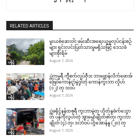
RELATED ARTICLES
မူးယစ်ဆေးဝါး ဖမ်းဆီးအရေးယူမှုလုပ်ငန်းစဉ်
များ ရှင်းလင်းပြတ်သားမှုမရှိသဖြင့် ဒေသခံ
များစိုးရိမ်
August 7, 2026
ပရိုၚ်
ပ္ဍဲကမ္မရဳ ကွဳစက်လုပ်ဇီုဒး ဘာဗ္တောန်လိက်ဖောအ်
ဗြေဝ်ကောန်ၚာ်မွဲဒၞါဲတုဲ ကောန်ကွးဘာ လၟိဟ်
(၁၂) တၠ ဒးဝပ်
August 7, 2026
ပရိုၚ်
ပ္ဍဲခရိုၚ်နန်ထၜုရဳ ကွးဘာမွဲတၠ ဟိုတ်နူဖံက်သၞော
တ် ပန်ကဵုလွဟ်တုဲ အ္စာၝောံချိုတ်ၜါတၠ၊ ကွးဘာ
ချိုတ် (၄) တၠ၊ ဒးဘဲဝပ် ဟွံအောန်နူ (၂၀) တၠ
August 7, 2026
ပရိုၚ်