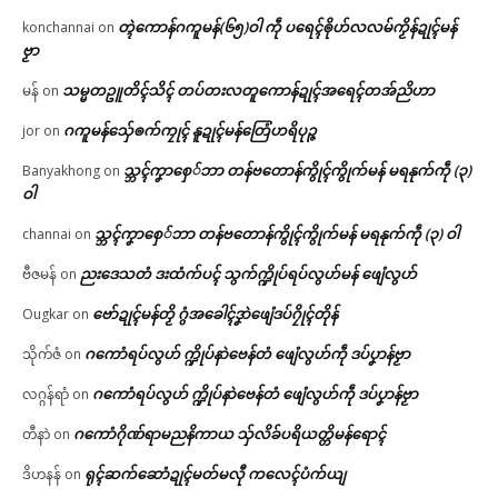
တ္ၚဲကောန်ဂကူမန်(၆၅)ဝါ ကဵု ပရေၚ်ၜိုဟ်လလမ်ကၟိန်ဍုၚ်မန်
konchannai
on
ဗၟာ
သမ္မတဥူတိၚ်သိၚ် တပ်တးလတူကောန်ဍုၚ်အရေၚ်တအ်ညိဟာ
မန်
on
ဂကူမန်​သှ်ေၜက်ကၠုၚ် နူဍုၚ်မန်တြေံဟရိပုဉ္ဇ
jor
on
သ္ဘၚ်ကၞာစှေ်ဘာ တန်ဗတောန်ကွိုၚ်ကွိုက်မန် မရနုက်ကဵု (၃)
Banyakhong
on
ဝါ
သ္ဘၚ်ကၞာစှေ်ဘာ တန်ဗတောန်ကွိုၚ်ကွိုက်မန် မရနုက်ကဵု (၃) ဝါ
channai
on
ညးဒေသတံ ဒးထံက်ပၚ် သွက်က္ဍိုပ်ရပ်လွဟ်မန် ဖျေံလွဟ်
ဗီဇမန်
on
ဗော်ဍုၚ်မန်တၟိ ဂွံအခေါၚ်ဒၞာဲဖျေံဒပ်ဂၠိုၚ်တိုန်
Ougkar
on
ဂကောံရပ်လွဟ် က္ဍိုပ်နာဲဗေန်တံ ဖျေံလွဟ်ကဵု ဒပ်ပၞာန်ဗၟာ
သိုက်ဇံ
on
ဂကောံရပ်လွဟ် က္ဍိုပ်နာဲဗေန်တံ ဖျေံလွဟ်ကဵု ဒပ်ပၞာန်ဗၟာ
လဂ္ဂန်ရာံ
on
ဂကောံဂိုဏ်ရာမညနိကာယ သှ်လိခ်ပရိယတ္တိမန်ရောၚ်
တီနာဲ
on
ရုၚ်ဆက်ဆောံဍုၚ်မတ်မလီု ကလေၚ်ပံက်ယျ
ဒိဟနန်
on