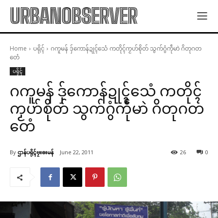
URBANOBSERVER
Home
ပရိုၚ်
ဂကူမန် ဒှ်ကောန်ဍုၚ်သေံ ကတိုၚ်ကၟဟ်စိုတ် သွက်ဂွံကဵုမာဲ ဂိတုဂတ
တေံ
ပရိုၚ်
ဂကူမန် ဒှ်ကောန်ဍုၚ်သေံ ကတိုၚ်
ကၟဟ်စိုတ် သွက်ဂွံကဵုမာဲ ဂိတုဂတ
တေံ
By
ဌာန်ပရိုၚ်ဗၠးၜးမန်
June 22, 2011
26
0