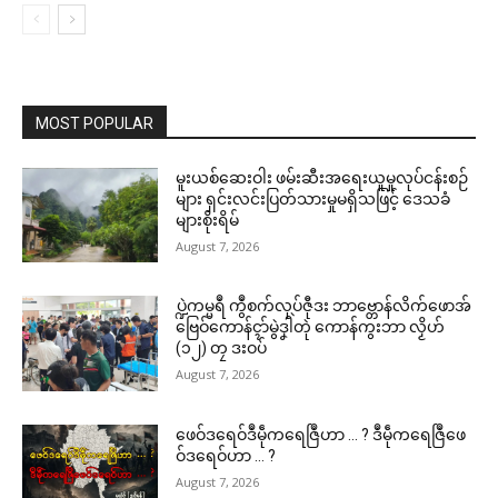
MOST POPULAR
မူးယစ်ဆေးဝါး ဖမ်းဆီးအရေးယူမှုလုပ်ငန်းစဉ်
များ ရှင်းလင်းပြတ်သားမှုမရှိသဖြင့် ဒေသခံ
များစိုးရိမ်
August 7, 2026
ပ္ဍဲကမ္မရဳ ကွဳစက်လုပ်ဇီုဒး ဘာဗ္တောန်လိက်ဖောအ်
ဗြေဝ်ကောန်ၚာ်မွဲဒၞါဲတုဲ ကောန်ကွးဘာ လၟိဟ်
(၁၂) တၠ ဒးဝပ်
August 7, 2026
ဖေဝ်ဒရေဝ်ဒဳမဵုကရေဇြဳဟာ … ? ဒဳမဵုကရေဇြဳဖေ
ဝ်ဒရေဝ်ဟာ … ?
August 7, 2026