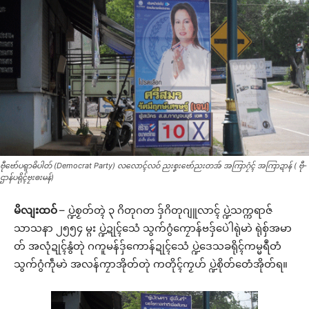
ဗီုဗော်ပရ္ၚာဓိပါတ် (Democrat Party) လလောၚ်လဝ် ညးစၞးဗော်ညးတအ် အကြာဂၠံၚ် အကြာဍာန် ( ဗီု-
ဌာန်ပရိုၚ်ဗၠးၜးမန်)
မိလျးထဝ်
– ပ္ဍဲစၟတ်တ္ၚဲ ၃ ဂိတုဂတ ဒှ်ဂိတုဂျူလာၚ် ပ္ဍဲသက္ကရာဇ်
သာသနာ ၂၅၅၄ မ္ဂး ပ္ဍဲဍုၚ်သေံ သွက်ဂွံကၠောန်ဗဒှ်ပေဲါရုဲမာဲ ရုဲစှ်အမာ
တ် အလုံဍုၚ်နွံတုဲ ဂကူမန်ဒှ်ကောန်ဍုၚ်သေံ ပ္ဍဲဒေသခရိုၚ်ကမ္မရဳတံ
သွက်ဂွံကဵုမာဲ အလန်ကၠာအိုတ်တုဲ ကတိုၚ်ကၟဟ် ပ္ဍဲစိုတ်တေံအိုတ်ရ။