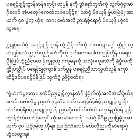
ပရေၚ်ဍုၚ်ကွာန်မာန်ရောၚ်၊ တုဲပၠန် နကဵု ဒ္စာံစှော်တၟအ်ကၠံ သွက်ဂွံဇၞးမာဲ
ဂှ်လေဝ် အဲပတှေ်ကေတ်လဝ်ပေၚ်ၚ်ရ” သာ်ဝွံ မိယှေန် မၞိဟ်ဗြဴမၞံုအာ
ယုက် ၄၀ မွဲတၠ ဟီုရ၊ ဆဂး ဗော်အလဵု ညးရုဲစှ်ရောဂှ် မိယှေန် ဟွံလဴ
ထ္ၜးစရ။
ပ္ဍဲဍုၚ်သေံဝွံ ပရေၚ်ဍုၚ်ကွာန် ဟွံညိၚ်ဝတ်ကီု ဘဲကပ်ဍာ်ဇၞော် က္တဵုဒှ် လ္
ပာ်ဍုၚ်သေံ သ္ကုတ်သၠုၚ်တေံကီုတုဲ ၚုဟ်မးကပေါတ်သၠုၚ်တိုန် ပရေၚ်
ပိုန်ဒြပ်ဟွံညိၚ်ဝတ် ဒှ်ကၠုၚ်တုဲ ဂကူမန်ကီု အလုံဂကူသေံကီု နွံပၟိက်ကဵု
က္ဍိုပ်သ္ကိုပ် ပရေၚ်ဍုၚ်ကွာန် ဒက်ပ္တန် ပရေၚ်ညဳသာသၟဟ်သၟန် ကေုာံ
ထိၚ်ဒဝ်ပရေၚ်ပိုန်ဒြပ် သွက်ဂွံ ညိၚ်ဝတ်ရ။
“ရုဲမာဲဏံမ္ဂးတှေ် နကဵုပိုဲညးဍုၚ်ကွာန်တံဂှ် နွံပၟိက်ကဵုအလဵုအသဳခိုဟ်ရ
လေဝ်၊ ဗော်လဵုမွဲ ညးတံ ဒုၚ်တီကေတ် ပရေၚ်မံၚ်စံၚ် ညးဍုၚ်ကွာန်၊
ထံက်ပၚ်ရီုဗၚ် ညးဍုၚ်ကွာန် ညးမဒိုက်ဝါတ်တံတုဲ ကၠောန်ညံၚ်ရဴ ဍုၚ်
ကွာန်ဂွံတဴတက်ဂှ်တှေ် ကဵုအာမာဲဏောၚ်” သာ်ဝွံ မိဒိဨ ညးဗြဴမၞံုအာ
ယုက် ၄၀ ပြၚ်ၚ်မွဲတၠ ဟီုရ။ ညးဗြဴဏံလေဝ် ဗော်လဵုညးကဵုမာဲရောဂှ်
ဟွံလဴထ္ၜးရ။