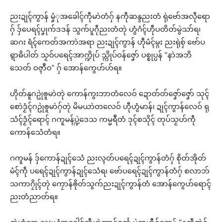
ညးဍုၚ်ကွာန် မၞံုအခေါၚ်ကဵုမာဲတံဂှ် နကဵုဆန္ဒညးတံ ရုဲဗော်အလဵုရော
ဂှ် ဒှ်ပေရၚ်ပၞုက်ဒဒန် သွက်ပူဂဵုညးတံတုဲ ဟွံဂံၚ်ဟီုပတိတ်မွဲသာ်ရ၊
ဆဂး ရံၚ်ကေတ်အကာဲအရာ ညးဍုၚ်ကွာန် ဟီုမံၚ်မ္ဂး ညးရုဲစှ် ဗော်ပ
ရ္ၚာဓိပါတ် သၟဝ်ပရေၚ်အာက္ဍိုပ် သ္ကိုပ်ဝန်ဇၞော် ပစ္စုပ္ပန် “နာဲအဘိ
သေတ် ဝဇ္ၚာဳဝ” ဂှ် အောန်ကွေဟ်ဟ်ရ။
ဟိုတ်နူဂဥုဲၜူမာဲတုဲ ကောန်ကွးဘာတံလေဝ် ဍောတ်တ်ဇၞော်ဇၞော် သုၚ်
စောဲဒၟံၚ်ဂဥုဲၜူမာဲဂှ်တုဲ မိမယာဲတလေဝ် ဟီုဟွံမာန်၊ ဍုၚ်ကွာန်လေဝ် ရု
သံၚ်ဒၟံၚ်ရောၚ် ဂကူမန်ပ္ဍဲဒေသ ကမ္မရဳတံ ဒုၚ်စသိုၚ် တုပ်သၟဟ်ကဵု
ကောန်သေံတံရ။
ဂကူမန် ဒှ်ကောန်ဍုၚ်သေံ ညးလ္ၚတ်ပရေၚ်ဍုၚ်ကွာန်တံဂှ် စိုတ်အိုတ်
မံၚ်ကဵု ပရေၚ်ဍုၚ်ကွာန်ဍုၚ်သေံရ၊ ဗော်ပရေၚ်ဍုၚ်ကွာန်တံဂှ် စလာဘ်
သကာဂၠိုၚ်တုဲ ကၠောန်ၜိုတ်သွက်ညးဍုၚ်ကွာန်တံ အောန်ကွေဟ်ရောၚ်
ညးတံညာတ်ရ။