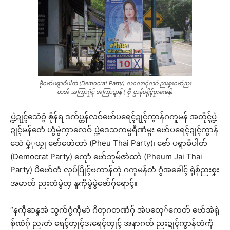
ဗီုဗော်ပရ္ၚာဓိပါတ် (Democrat Party) လလောၚ်လဝ် ညးစၞးဗော်ညး
တအ် အကြာဂၠံၚ် အကြာဍာန် ( ဗီု-ဌာန်ပရိုၚ်ဗၠးၜးမန်)
ပ္ဍဲဍုၚ်သေံဝွံ ၜိုန်ရ ဒက်ပ္တန်လဝ်ဗော်ပရေၚ်ဍုၚ်ကွာန်ဂကူမန် အတိုၚ်ပ္ဍဲ
ဍုၚ်မန်တေံ ဟွံမွဲကၠာလေဝ် ပ္ဍဲဒေသကမ္မရဳဏံမ္ဂး ဗော်ပရေၚ်ဍုၚ်ကွာန်
သေံ မၞံုယၟု ဗော်ဖောဲထာဲ (Pheu Thai Party)၊ ဗော် ပရ္ၚာဓိပါတ်
(Democrat Party) ကေုာံ ဗော်ဘုမ်ဇာဲထာဲ (Pheum Jai Thai
Party) ပိဗော်တံ လုပ်ပြိုၚ်ဗကာန်တုဲ ဂကူမန်တံ ဂွံအခေါၚ် ရုဲစှ်ညးစၞး
အမာတ် ညးတံမွဲတၠ နူကဵုမွဲမွဲဗော်ဂှ်ရောၚ်။
“နကဵုဆန္ဒအဲ သွက်ဂွံကဵုမာဲ ဂိတုဂတဏံဂှ် အဲပတှေ်ကေတ် ဗော်အဲရုဲ
စှ်ဏံဂှ် ညးတံ ရေၚ်တၠုၚ်ဒးရေၚ်တၠုၚ် အနာဂတ် ညးဍုၚ်ကွာန်တံကဵု