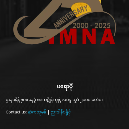
ပရောပိုဲ
ဌာန်ပရိုၚ်ဗၠးၜးမန်ဝွံ စဒက်ပ္တိုန်ကၠုၚ်လဝ်နူ သၞာံ ၂၀၀၀ တေံရ။
Contact us:
နာဲကသုမန်
|
ညးဒါန်ပရိုၚ်