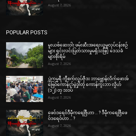
August 7, 2026
POPULAR POSTS
မူးယစ်ဆေးဝါး ဖမ်းဆီးအရေးယူမှုလုပ်ငန်းစဉ်
များ ရှင်းလင်းပြတ်သားမှုမရှိသဖြင့် ဒေသခံ
များစိုးရိမ်
August 7, 2026
ပ္ဍဲကမ္မရဳ ကွဳစက်လုပ်ဇီုဒး ဘာဗ္တောန်လိက်ဖောအ်
ဗြေဝ်ကောန်ၚာ်မွဲဒၞါဲတုဲ ကောန်ကွးဘာ လၟိဟ်
(၁၂) တၠ ဒးဝပ်
August 7, 2026
ဖေဝ်ဒရေဝ်ဒဳမဵုကရေဇြဳဟာ … ? ဒဳမဵုကရေဇြဳဖေ
ဝ်ဒရေဝ်ဟာ … ?
August 7, 2026