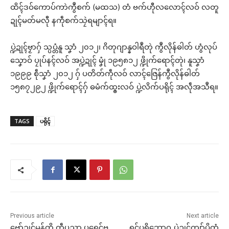
ထိၚ်ဒဝ်ကောပ်ကာဲကွဳစက် (မထသ) တံ ဗက်ဟီုလလောၚ်လဝ် လတူ
ဍုၚ်မတ်မလီု နကဵုစက်သၠဲရမျာၚ်ရ။
ပ္ဍဲဍုၚ်ဗၟာဂှ် သ္ပပ္တံနူ သၞာံ ၂၀၁၂၊ ဂိတုဂျာန္နဝါရဳတုဲ ကွဳလိုန်ဓါတ် ဟွံလုပ်
သၞောဝ် ပၠုပ်နၚ်လဝ် အပ္ဍဲဍုၚ် မၞုံ ၁၉၅၈၁၂ ဖ္ဍိုက်ရောၚ်တုဲ၊ နူသၞာံ
၁၉၉၉ စဵုသၞာံ ၂၀၁၂ ဂှ် ပတိတ်ကဵုလဝ် လာၚ်ဇြေန်ကွဳလိုန်ဓါတ်
၁၅၈၇၂၉၂ ဖ္ဍိုက်ရောၚ်ဂှ် ဓမံက်ထ္ၜးလဝ် ပ္ဍဲလိက်ပရိုၚ် အလဵုအသဳရ။
TAGS
ပရိုၚ်
Previous article
Next article
ဗော်ဍုၚ်မန်တၟိ ကဵုပညာ ပရေၚ်ဗ
ရုၚ်ပရိဘောဂ ပ္ဍဲဍုၚ်ကျာ်ပိတံ