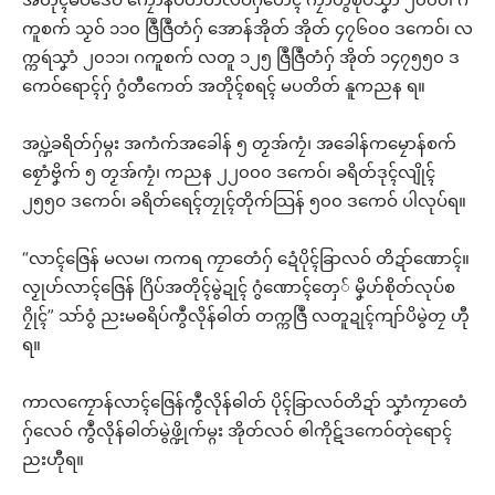
ကူစက် သၟဝ် ၁၁၀ ဇြဳဇြဳတံဂှ် အောန်အိုတ် အိုတ် ၄၇၆၀၀ ဒကေဝ်၊ လ
က္ကရဴသၞာံ ၂၀၁၁၊ ဂကူစက် လတူ ၁၂၅ ဇြဳဇြဳတံဂှ် အိုတ် ၁၄၇၅၅၀ ဒ
ကေဝ်ရောၚ်ဂှ် ဂွံတီကေတ် အတိုၚ်စရၚ် မပတိတ် နူကညန ရ။
အပ္ဍဲခရိတ်ဂှ်မ္ဂး အကံက်အခေါန် ၅ တၟအ်ကၠံ၊ အခေါန်ကမၠောန်စက်
စၠောံဗၞိက် ၅ တၟအ်ကၠံ၊ ကညန ၂၂၀၀၀ ဒကေဝ်၊ ခရိတ်ဒုၚ်လျိုၚ်
၂၅၅၀ ဒကေဝ်၊ ခရိတ်ရေၚ်တၠုၚ်တိုက်သြန် ၅၀၀ ဒကေဝ် ပါလုပ်ရ။
“လာၚ်ဇြေန် မလမ၊ ကကရ ကၠာတေံဂှ် ဍေံပိုၚ်ခြာလဝ် တိဍာ်ဏောၚ်။
လၟုဟ်လာၚ်ဇြေန် ဂြိပ်အတိုၚ်မွဲဍုၚ် ဂွံဏောၚ်တှေ် မၞိဟ်စိုတ်လုပ်စ
ဂၠိုၚ်” သာ်ဝွံ ညးမဓရိပ်ကွဳလိုန်ဓါတ် တက္ကဇြဳ လတူဍုၚ်ကျာ်ပိမွဲတၠ ဟီု
ရ။
ကာလကၠောန်လာၚ်ဇြေန်ကွဳလိုန်ဓါတ် ပိုၚ်ခြာလဝ်တိဍာ် သၞာံကၠာတေံ
ဂှ်လေဝ် ကွဳလိုန်ဓါတ်မွဲဖ္ဍိုက်မ္ဂး အိုတ်လဝ် ၜါကိုဋ်ဒကေဝ်တုဲရောၚ်
ညးဟီုရ။