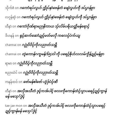
ဂကောံရပ်လွဟ် က္ဍိုပ်နာဲဗေန်တံ ဖျေံလွဟ်ကဵု ဒပ်ပၞာန်ဗၟာ
သိုက်ဇံ
on
ဂကောံရပ်လွဟ် က္ဍိုပ်နာဲဗေန်တံ ဖျေံလွဟ်ကဵု ဒပ်ပၞာန်ဗၟာ
လဂ္ဂန်ရာံ
on
ဂကောံဂိုဏ်ရာမညနိကာယ သှ်လိခ်ပရိယတ္တိမန်ရောၚ်
တီနာဲ
on
ရုၚ်ဆက်ဆောံဍုၚ်မတ်မလီု ကလေၚ်ပံက်ယျ
ဒိဟနန်
on
ဂဥုဲဝိဝိၚ်ကဵုလညာတ်သမ္တီ
channai
on
တ္ၚဲကောန်ဂကူမန်(၆၅)ဝါ ကဵု ပရေၚ်ၜိုဟ်လလမ်ကၟိန်ဍုၚ်မန်ဗၟာ
channai
on
ဂဥုဲဝိဝိၚ်ကဵုလညာတ်သမ္တီ
ရာမာ
on
ဂဥုဲဝိဝိၚ်ကဵုလညာတ်သမ္တီ
ဗညာဃံင်
on
ဗော်မန်ၜါဗော် ဟွံဒှ်ပံၚ်ဏီ
ကနန်ထဝ်
on
အလဵုအသဳတံ ဒုၚ်ကအ်ပါၚ် ဗလးကဵုကောန်ထံၚ်သၟာပရေၚ်ဍုၚ်ကွာန်
တီနာဲ
on
မန် မသှေ်ဒၟံၚ်
အလဵုအသဳတံ ဒုၚ်ကအ်ပါၚ် ဗလးကဵုကောန်ထံၚ်သၟာပရေၚ်
tae jae mon
on
ဍုၚ်ကွာန်မန် မသှေ်ဒၟံၚ်