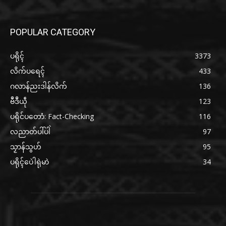
POPULAR CATEGORY
ပရိုၚ်
3373
လိက်ပရေၚ်
433
ဂလာန်ညးဒါန်လိက်
136
ဗဳဒဳယဵု
123
ပရိုင်ပတောံ: Fact-Checking
116
လညာတ်ပါ်ပါဲ
97
သၟာန်သွဟ်
95
ပရိုၚ်ပေဲါရုဲမာဲ
34