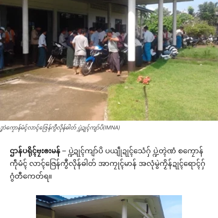
ဒၞာဲကၠောန်မံၚ်လာၚ်ဇြေန်ကွဳလိုန်ဓါတ် ပ္ဍဲဍုၚ်ကျာ်ပိ(IMNA)
ဌာန်ပရိုၚ်ဗၠးၜးမန်
– ပ္ဍဲဍုၚ်ကျာ်ပိ ပယျဵုဍုၚ်သေံဂှ် ပ္ဍဲတ္ၚဲဏံ စကၠောန်
ကဵုမံၚ် လာၚ်ဇြေန်ကွဳလိုန်ဓါတ် အာကၠုၚ်မာန် အလုံမွဲကၟိန်ဍုၚ်ရောၚ်ဂှ်
ဂွံတီကေတ်ရ။