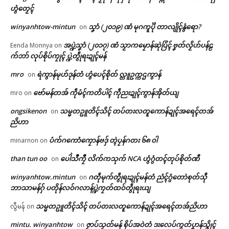
ဟွံတၟေၚ်
Related
winyanhtow-mintun
သၞာံ (၂၀၁၉) ဏံ မုဂကူပိုဲ တာလျိုၚ်နွံရော?
on
အပ္ဍဲသၞာံ (၂၀၁၇) ဏံ သၟာကမၠောန်ဆုဲပြံၚ် ဗၞတ်လၟိဟ်ပန်ဠ
Eenda Monnya
on
ဌာန်ပရိုၚ်ဗၠးၜးမန်
က်ဘာ် လုပ်စိုပ်ကၠုၚ် ပ္ဍဲတွဵုရးဍုၚ်မန်
ရုဲစှ်
mro
ရဲကွာန်မုဟ်ဒုန်တံ ဟွံပေၚ်စိုတ် လ္တူဥက္ကဌကွာန်
on
ဗော်မန်တအ် ကဵုမံၚ်ကတိပါၚ် ကဵုညးဍုၚ်ကွာန်အိုတ်ယျ
mro
on
ပ္ဍဲသၚ်္ခဠၜုရဳ (ဝၚ်္က) ကောန်မန်ဗၟာ
ကွဳစက်ဒမြိပ်လာၚ် ပွိုၚ်ဍုၚ်လှာဒ
ပရိုၚ်လက္ကရဴအိုတ်
အာယုက် (၁၈) သၞာံမွဲတၠ ဟိုတ်နူ
ကှ်-မုဟ်ဍုၚ်-မတ်မလီု သွက်ဂွံဒေါ
ongsikenon
သမ္မတဥူတိၚ်သိၚ် တပ်တးလတူကောန်ဍုၚ်အရေၚ်တအ်
on
ကၠတ်ပလံၚ်ပ္တိတ်က ပေါတ် ဟွံလု
အ်ဇူနွံတုဲ ယဝ်ဟွံဂြိပ်မ္ဂး ကပေါတ်
ညိဟာ
ပ်သၞောဝ်တုဲ ဒးဒုၚ်ရပ်ကုဗၠာဲသၟိၚ်
ဖျာ စၞစသုၚ်ကီု မၞိဟ်ယဲကီု သွက်ဂွံ
🏛 လညာတ်ပါ်ပဲါ
သေံ
ဒှ်ဒဒိုက်နွံ
ပံက်ဂကောံကၠောန်ဗဒှ် တ္ၚဲပၠန်ဂတး ၆၈ ဝါ
minarnon
on
March 16, 2026
April 5, 2026
ညးဒါန်လိက်
In "ပရိုၚ်"
In "ပရိုၚ်"
than tun oo
ပေါဲသဳကၠဳ လိက်ကသုက် NCA ဟွံဂွံတၚ်တုပ်စိုတ်ဏီ
on
winyanhtow.mintun
ဂတဵုမုက်တွဵုရးဍုၚ်မန်တံ ညံၚ်ဂွံတောဲစုတ်သီု
on
ဗွဳဒဳယဵု
ဘာသာမန်ဂှ် ပတိုန်လဝ်ဂလာန်ပ္ဍဲကၠတ်ထဝ်တွဵုရးယျ
ကေတ်အဆက်
သမ္မတဥူတိၚ်သိၚ် တပ်တးလတူကောန်ဍုၚ်အရေၚ်တအ်ညိဟာ
လွီမန်
on
mintu. winyanhtow
ဇၟာပ်သၟတ်မန် စိုပ်အဝဲတံ ဒးလေပ်ကွတ်ပၞာန်သ္ဇိုၚ်
on