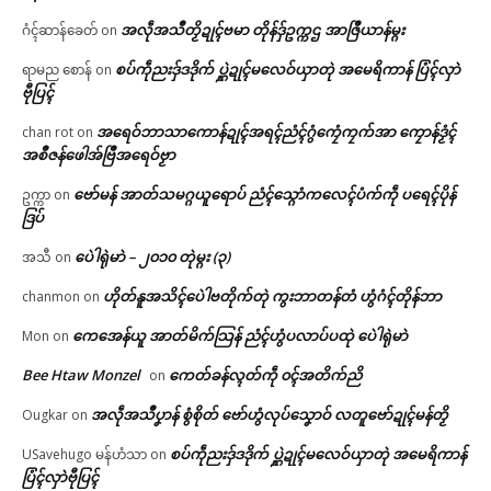
အလဵုအသဳတၟိဍုၚ်ဗမာ တိုန်ဒှ်ဥက္ကဌ အာဇြဳယာန်မ္ဂး
ဂံၚ်ဆာန်ခေတ်
on
စပ်ကဵုညးဒှ်ဒဒိုက် ပ္ဋဲဍုၚ်မလေဝ်ယှာတုဲ အမေရိကာန် ပြံၚ်လှာဲ
ရာမည စောန်
on
ဗီုပြၚ်
အရေဝ်ဘာသာကောန်ဍုၚ်အရၚ်ညံၚ်ဂွံကၠေံကၠက်အာ ကၠောန်ဒၟံၚ်
chan rot
on
အစဳဇန်ဖေါအ်ဗြဳအရေဝ်ဗၟာ
ဗော်မန် အာတ်သမဂ္ဂယူရောပ် ညံၚ်သ္ဂောံကလေၚ်ပံက်ကဵု ပရေၚ်ပိုန်
ဥက္ကာ
on
ဒြပ်
ပေဲါရုဲမာဲ – ၂၀၁၀ တုဲမ္ဂး (၃)
အသီ
on
ဟိုတ်နူအသိၚ်ပေဲါဗတိုက်တုဲ ကွးဘာတန်တံ ဟွံဂံၚ်တိုန်ဘာ
chanmon
on
ကေအေန်ယူ အာတ်မိက်သြန် ညံၚ်ဟွံပလာပ်ပထုဲ ပေဲါရုဲမာဲ
Mon
on
Bee Htaw Monzel
ကေတ်ခန်လ္ၚတ်ကဵု ၀ၚ်အတိက်ညိ
on
အလဵုအသဳပၞာန် စွံစိုတ် ဗော်ဟွံလုပ်သၞောဝ် လတူဗော်ဍုၚ်မန်တၟိ
Ougkar
on
စပ်ကဵုညးဒှ်ဒဒိုက် ပ္ဋဲဍုၚ်မလေဝ်ယှာတုဲ အမေရိကာန်
USavehugo မန်ဟံသာ
on
ပြံၚ်လှာဲဗီုပြၚ်