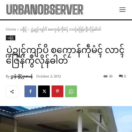
URBANOBSERVER
Home
ပရိုၚ်
ပ္ဍဲဍုၚ်ကျာ်ပိ စကၠောန်ကဵုမံၚ် လာၚ်ဇြေန်ကွဳလိုန်ဓါတ်
ပရိုၚ်
ပ္ဍဲဍုၚ်ကျာ်ပိ စကၠောန်ကဵုမံၚ် လာၚ်
ဇြေန်ကွဳလိုန်ဓါတ်
By
ဌာန်ပရိုၚ်ဗၠးၜးမန်
October 2, 2012
30
0