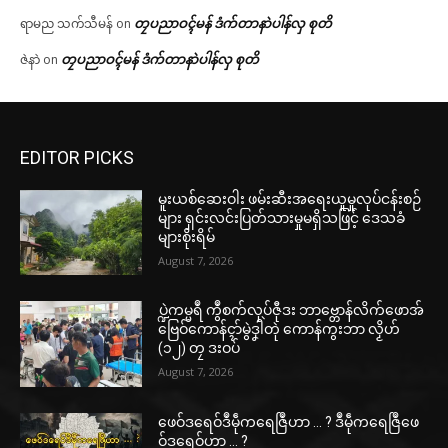
တၠပညာဝၚ်မန် ဒံက်တာနာဲပါန်လှ စုတိ
ရာမည သက်သီမန်
on
တၠပညာဝၚ်မန် ဒံက်တာနာဲပါန်လှ စုတိ
ဇဲနာဲ
on
EDITOR PICKS
မူးယစ်ဆေးဝါး ဖမ်းဆီးအရေးယူမှုလုပ်ငန်းစဉ်
များ ရှင်းလင်းပြတ်သားမှုမရှိသဖြင့် ဒေသခံ
များစိုးရိမ်
August 7, 2026
ပ္ဍဲကမ္မရဳ ကွဳစက်လုပ်ဇီုဒး ဘာဗ္တောန်လိက်ဖောအ်
ဗြေဝ်ကောန်ၚာ်မွဲဒၞါဲတုဲ ကောန်ကွးဘာ လၟိဟ်
(၁၂) တၠ ဒးဝပ်
August 7, 2026
ဖေဝ်ဒရေဝ်ဒဳမဵုကရေဇြဳဟာ … ? ဒဳမဵုကရေဇြဳဖေ
ဝ်ဒရေဝ်ဟာ … ?