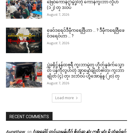
ဗြေဝ်ကောန်ၚာ်မွဲဒၞါဲတုဲ ကောန်ကွးဘာ လၟိဟ်
(၁၂) တၠ ဒးဝပ်
August 7, 2026
ဖေဝ်ဒရေဝ်ဒဳမဵုကရေဇြဳဟာ … ? ဒဳမဵုကရေဇြဳဖေ
ဝ်ဒရေဝ်ဟာ … ?
August 7, 2026
ပ္ဍဲခရိုၚ်နန်ထၜုရဳ ကွးဘာမွဲတၠ ဟိုတ်နူဖံက်သၞော
တ် ပန်ကဵုလွဟ်တုဲ အ္စာၝောံချိုတ်ၜါတၠ၊ ကွးဘာ
ချိုတ် (၄) တၠ၊ ဒးဘဲဝပ် ဟွံအောန်နူ (၂၀) တၠ
August 7, 2026
Load more
RECENT COMMENTS
Aungthaw
ဂွံအခေါၚ် တၚ်ယၟုမန်ဟီုဂှ် ၜိုတ်ဆ နာဲ၊ ဣစဳ၊ မာံ၊ မိ တံဓဝ်ရဂှ်
on