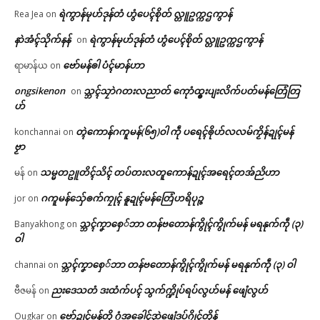
ရဲကွာန်မုဟ်ဒုန်တံ ဟွံပေၚ်စိုတ် လ္တူဥက္ကဌကွာန်
Rea Jea
on
နာဲအံၚ်သိုက်နန်
ရဲကွာန်မုဟ်ဒုန်တံ ဟွံပေၚ်စိုတ် လ္တူဥက္ကဌကွာန်
on
ဗော်မန်ၜါ ပံၚ်မာန်ဟာ
ရာမာန်ယ
on
ongsikenon
သ္ဘၚ်သၠာဲဂတးလညာတ် ကေုာံထ္ၜးပျးလိက်ပတ်မန်တြေံတြ
on
ဟ်
တ္ၚဲကောန်ဂကူမန်(၆၅)ဝါ ကဵု ပရေၚ်ၜိုဟ်လလမ်ကၟိန်ဍုၚ်မန်
konchannai
on
ဗၟာ
သမ္မတဥူတိၚ်သိၚ် တပ်တးလတူကောန်ဍုၚ်အရေၚ်တအ်ညိဟာ
မန်
on
ဂကူမန်​သှ်ေၜက်ကၠုၚ် နူဍုၚ်မန်တြေံဟရိပုဉ္ဇ
jor
on
သ္ဘၚ်ကၞာစှေ်ဘာ တန်ဗတောန်ကွိုၚ်ကွိုက်မန် မရနုက်ကဵု (၃)
Banyakhong
on
ဝါ
သ္ဘၚ်ကၞာစှေ်ဘာ တန်ဗတောန်ကွိုၚ်ကွိုက်မန် မရနုက်ကဵု (၃) ဝါ
channai
on
ညးဒေသတံ ဒးထံက်ပၚ် သွက်က္ဍိုပ်ရပ်လွဟ်မန် ဖျေံလွဟ်
ဗီဇမန်
on
ဗော်ဍုၚ်မန်တၟိ ဂွံအခေါၚ်ဒၞာဲဖျေံဒပ်ဂၠိုၚ်တိုန်
Ougkar
on