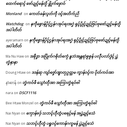
ဒၟာနူရာန်ကၠေၚ်စက်ဝါတ်တုဲ တၠကၠ
ထေက်ရောၚ် ဗော်ဍုၚ်မန်တၟိ ဖ္တိုက်ဖၟောဝ်
အ်တအ် ဒှ်ခက်ခုဲကဵု ဗာ်ရာပ်ကၠအ်
© ဌာန်ပရိုၚ်ဗၠးၜးမန်
July 30, 2026
Monland
ကေတ်ခန်လ္ၚတ်ကဵု ၀ၚ်အတိက်ညိ
on
In "ပရိုၚ်"
Watchdog
နကဵုစၞောန်ပၟိၚ်ဌန်ဂအုပ်ရးအဂၞဲ ရုၚ်ပွိုၚ်ဍုၚ်ဇြပ်ဗုဗော်ဍုၚ်မန်တၟိ
on
ဒးပဲါတိတ်
နကဵုစၞောန်ပၟိၚ်ဌန်ဂအုပ်ရးအဂၞဲ ရုၚ်ပွိုၚ်ဍုၚ်ဇြပ်ဗုဗော်ဍုၚ်မန်တၟိ
ayeramarn
on
ဒးပဲါတိတ်
ဒးစဵုဒၞာ ဒးပြိုက်ဂစိုတ်ကၠေံ နူဘဲအန္တရာဲစၟစၟန် ပလီုပလာ်ဒၟံၚ် ပ္ဍဲ
Ma Nu Haw
on
တၞံနာနာ
ဒဒန်ဆု ကျာ်ဇၞော်အ္စာတၠဥတ္တမ ကွာန်ဝၚ်က ပိုတ်ကဝ်အာ
Doung Htaw
on
တၞံကဝ်ဖီ သ္ဂောံတဵုအာ အကြာတၞံရဝ်ဗါ
နာဲဆာန်
on
DSCF1116
nara
on
တၞံကဝ်ဖီ သ္ဂောံတဵုအာ အကြာတၞံရဝ်ဗါ
Bee Htaw Monzel
on
ကၠောန်ဗဒှ် သဘၚ်ဟီုတွံပရေၚ်မန် အပ္ဍဲဍုၚ်သေံ
Nai Nyan
on
သဘၚ်ဟီုတွံ ပရူဝၚ်ကောန်ဂကူမန် ပ္ဍဲဍုၚ်သေံ
Nai Nyan
on