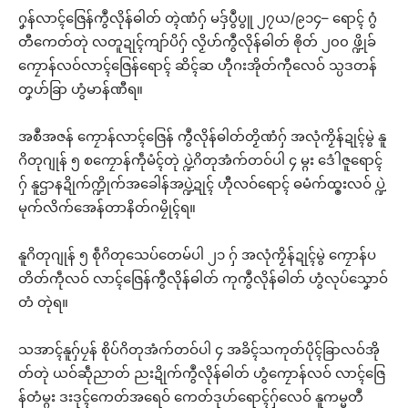
ဂၞန်လာၚ်ဇြေန်ကွဳလိုန်ဓါတ် တ္ၚဲဏံဂှ် မဒှ်ပွဳပွူ ၂၇ယ/၉၁၄– ရောၚ် ဂွံ
တီကေတ်တုဲ လတူဍုၚ်ကျာ်ပိဂှ် လၟိဟ်ကွဳလိုန်ဓါတ် ၜိုတ် ၂၀၀ ဖ္ဍိုခ်
ကၠောန်လဝ်လာၚ်ဇြေန်ရောၚ် ဆိၚ်ဆ ဟီုဂးအိုတ်ကီုလေဝ် သ္ပဒတန်
တၞဟ်ခြာ ဟွံမာန်ဏီရ။
အစဳအဇန် ကၠောန်လာၚ်ဇြေန် ကွဳလိုန်ဓါတ်တၟိဏံဂှ် အလုံကၟိန်ဍုၚ်မွဲ နူ
ဂိတုဂျုန် ၅ စကၠောန်ကဵုမံၚ်တုဲ ပ္ဍဲဂိတုအံက်တဝ်ပါ ၄ မ္ဂး ဒေံါဇူရောၚ်
ဂှ် နူဌာနဍိုက်က္ဍိုက်အခေါန်အပ္ဍဲဍုၚ် ဟီုလဝ်ရောၚ် ဓမံက်ထ္ၜးလဝ် ပ္ဍဲ
မုက်လိက်အေန်တာနိတ်ဂမၠိုၚ်ရ။
နူဂိတုဂျုန် ၅ စဵုဂိတုသေပ်တေမ်ပါ ၂၁ ဂှ် အလုံကၟိန်ဍုၚ်မွဲ ကၠောန်ပ
တိတ်ကဵုလဝ် လာၚ်ဇြေန်ကွဳလိုန်ဓါတ် ကုကွဳလိုန်ဓါတ် ဟွံလုပ်သၞောဝ်
တံ တုဲရ။
သအာၚ်နူဂှ်ပၠန် စိုပ်ဂိတုအံက်တဝ်ပါ ၄ အခိၚ်သကုတ်ပိုၚ်ခြာလဝ်အို
တ်တုဲ ယဝ်ဆဵုညာတ် ညးဍိုက်ကွဳလိုန်ဓါတ် ဟွံကၠောန်လဝ် လာၚ်ဇြေ
န်တံမ္ဂး ဒးဒုၚ်ကေတ်အရေဝ် ကေတ်ဒုဟ်ရောၚ်ဂှ်လေဝ် နူကမ္မတဳ