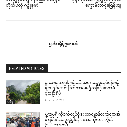
တိုက်ပလီု ဂဥုဲၜူမာဲ
ကၠောန်လာၚ်ဇြေန်ယျ
ဌာန်ပရိုၚ်ဗၠးၜးမန်
RELATED ARTICLES
မူးယစ်ဆေးဝါး ဖမ်းဆီးအရေးယူမှုလုပ်ငန်းစဉ်
များ ရှင်းလင်းပြတ်သားမှုမရှိသဖြင့် ဒေသခံ
များစိုးရိမ်
August 7, 2026
ပရိုၚ်
ပ္ဍဲကမ္မရဳ ကွဳစက်လုပ်ဇီုဒး ဘာဗ္တောန်လိက်ဖောအ်
ဗြေဝ်ကောန်ၚာ်မွဲဒၞါဲတုဲ ကောန်ကွးဘာ လၟိဟ်
(၁၂) တၠ ဒးဝပ်