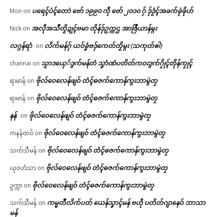
ပရေၚ်ပံၚ်တောဲ ဗော် ၁၉၉၀ ကဵု ဗော် ၂၀၁၀ ဂှ် ဒှ်ဒၟံၚ်အခက်ခုဲဖိုဟ်
Mon
on
အလဵုအသဳတၟိဍုၚ်ဗမာ တိုန်ဒှ်ဥက္ကဌ အာဇြဳယာန်မ္ဂး
Nick
on
လဂ္ဂန်ရာံ
လိက်မန်ဂှ် ယဝ်ခၞံဗဒှ်ကေတ်တၟိမ္ဂး (သကုတ်ၜါ)
on
သၟာဒယှေ်ဒွက်မန်တံ သၞာံဏံပတိတ်ကဝးဒွက်ဂၠိုၚ်တိုန်ကၠုၚ်
channai
on
ဗိုလ်ဝေလေန်ဖျဝ် တံၚ်ဓဇက်ကောန်ကွးဘာမွဲတၠ
ရာမာန်
on
ဗိုလ်ဝေလေန်ဖျဝ် တံၚ်ဓဇက်ကောန်ကွးဘာမွဲတၠ
ရာမာန်
on
နန်
ဗိုလ်ဝေလေန်ဖျဝ် တံၚ်ဓဇက်ကောန်ကွးဘာမွဲတၠ
on
ဗိုလ်ဝေလေန်ဖျဝ် တံၚ်ဓဇက်ကောန်ကွးဘာမွဲတၠ
ကနန်ထဝ်
on
ဗိုလ်ဝေလေန်ဖျဝ် တံၚ်ဓဇက်ကောန်ကွးဘာမွဲတၠ
သက်သီမန်
on
ဗိုလ်ဝေလေန်ဖျဝ် တံၚ်ဓဇက်ကောန်ကွးဘာမွဲတၠ
ယုဝဟံသာ
on
ဗိုလ်ဝေလေန်ဖျဝ် တံၚ်ဓဇက်ကောန်ကွးဘာမွဲတၠ
ဥက္ကာ
on
ကမ္မတဳလိက်ပတ် ယေန်သၞာၚ်မန် ဗဟဵု ပတိတ်ဂျာနေဝ် ဘာသာ
သက်သီမန်
on
မန်