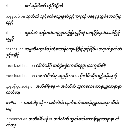
ဗော်မန်ၜါဗော် ဟွံဒှ်ပံၚ်ဏီ
channai
on
သၟတ်တံ သုၚ်စောဲမဂဥုဲၜူမာဲဂၠိုၚ်ကၠုၚ်တုဲ ပရေၚ်ဒှ်သၞဝဲလေဝ်ဂၠိုၚ်
ကနန်ထဝ်
on
ကၠုၚ်
သၟတ်တံ သုၚ်စောဲမဂဥုဲၜူမာဲဂၠိုၚ်ကၠုၚ်တုဲ ပရေၚ်ဒှ်သၞဝဲလေဝ်ဂၠိုၚ်
channai
on
ကၠုၚ်
ကမ္မတဳကၠောန်ဗဒှ်တ္ၚဲကောန်ဂကူမန်ပွိုၚ်ဍုၚ်ဇြပ်ဗု ဒးထ္ပက်စၟတ်တဲ
channai
on
ဒုၚ်လျိုၚ်
လိက်မန်ဂှ် ယဝ်ခၞံဗဒှ်ကေတ်တၟိမ္ဂး (သကုတ်ၜါ)
mon kawt hnat
on
ဂကောံဂိုဏ်ရာမညနိကာယ သှ်လိခ်ပရိယတ္တိမန်ရောၚ်
mon kawt hnat
on
အဘိဓါန် မန် => အၚ်္ဂလိက် သွက်စက်ကောန်ပျူတာနာနာ
ဌာန်ပရိုၚ်ဗၠးၜးမန်
on
တိတ်ယျ
itvilla
အဘိဓါန် မန် => အၚ်္ဂလိက် သွက်စက်ကောန်ပျူတာနာနာ တိတ်
on
ယျ
အဘိဓါန် မန် => အၚ်္ဂလိက် သွက်စက်ကောန်ပျူတာနာနာ တိ
jamonrott
on
တ်ယျ