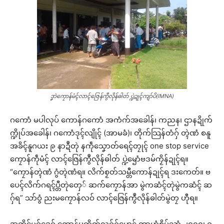
ဒၞာဲကၠောန်မံၚ်လာၚ်ဇြေန်ကွဳလိုန်ဓါတ် ပ္ဍဲဍုၚ်ကျာ်ပိ(IMNA)
ဂကောံ မပါလုပ် ကောန်ဂကောံ အကံက်အခေါန်၊ ကညန၊ ဌာနဍိုက်
က္ဍိုပ်အခေါန်၊ ဂကောံဒုၚ်လျိုၚ် (အာမခံ)၊ တိုက်သြန်တံဂှ် တ္ၚဲဏံ စနူ
အခိၚ်နူဂယး ၉ နာဍဳတုဲ နကဵုသၞောတ်ရေၚ်တၠုၚ် one stop service
ကၠောန်ကဵုမံၚ် လာၚ်ဇြေန်ကွဳလိုန်ဓါတ် ပ္ဍဲၝောံဗဒမ်ကၟိန်ဍုၚ်ရ။
“ကၠောန်တ္ၚဲဏံ ဂွံတ္ၚဲဏံရ။ လိက်စၟတ်သမ္တီကောန်ဍုၚ်ရ ဒးကေတ်။ ဗ
ပေၚ်လိက်ဂရၚ်ပ္တီတုဲတှေ် ဆက်ကၠောန်အာ မွဲကဆံၚ်တုဲမွဲကဆံၚ် ဆ
ဂှ်ရ” သာ်ဝွံ ညးမကၠောန်လဝ် လာၚ်ဇြေန်ကွဳလိုန်ဓါတ်မွဲတၠ ဟီုရ။
အတိုၚ်မဝ်ဒေဝ် ကၠောန်ပတိတ်လဝ်ဂှ်ဟေၚ် ကၠာဟွံစိုပ်သၞာံ ၂၀၀၀၊ ဂ