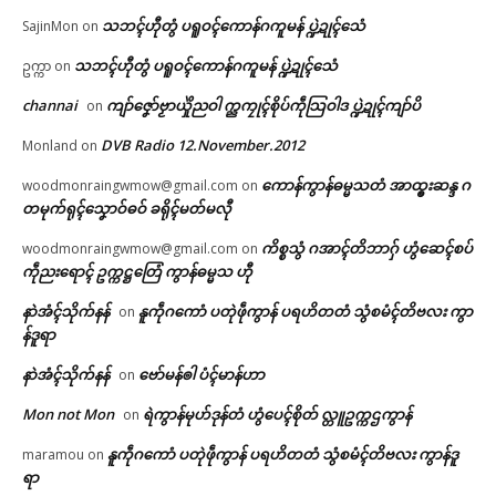
သဘၚ်ဟီုတွံ ပရူဝၚ်ကောန်ဂကူမန် ပ္ဍဲဍုၚ်သေံ
SajinMon
on
သဘၚ်ဟီုတွံ ပရူဝၚ်ကောန်ဂကူမန် ပ္ဍဲဍုၚ်သေံ
ဥက္ကာ
on
channai
ကျာ်ဇၞော်ဗၟာယှိုဲညဝါ က္ညကၠုၚ်စိုပ်ကဵုသြဝါဒ ပ္ဍဲဍုၚ်ကျာ်ပိ
on
DVB Radio 12.November.2012
Monland
on
ကောန်ကွာန်ဓမ္မသတံ အာထ္ၜးဆန္ဒ ဂ
woodmonraingwmow@gmail.com
on
တမုက်ရုၚ်သၞောဝ်ဓဝ် ခရိုၚ်မတ်မလီု
ကိစ္စသွံ ဂအာၚ်တိဘာဂှ် ဟွံဆေၚ်စပ်
woodmonraingwmow@gmail.com
on
ကဵုညးရောၚ် ဥက္ကဋ္ဌတြေံ ကွာန်ဓမ္မသ ဟီု
နာဲအံၚ်သိုက်နန်
နူကဵုဂကောံ ပတုဲဖဵုကွာန် ပရဟိတတံ သွံစမံၚ်တိဗလး ကွာ
on
န်ဒူရာ
နာဲအံၚ်သိုက်နန်
ဗော်မန်ၜါ ပံၚ်မာန်ဟာ
on
Mon not Mon
ရဲကွာန်မုဟ်ဒုန်တံ ဟွံပေၚ်စိုတ် လ္တူဥက္ကဌကွာန်
on
နူကဵုဂကောံ ပတုဲဖဵုကွာန် ပရဟိတတံ သွံစမံၚ်တိဗလး ကွာန်ဒူ
maramou
on
ရာ