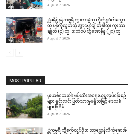
August 7, 2026
ပရိုၚ်
ပ္ဍဲခရိုၚ်နန်ထၜုရဳ ကွးဘာမွဲတၠ ဟိုတ်နူဖံက်သၞော
တ် ပန်ကဵုလွဟ်တုဲ အ္စာၝောံချိုတ်ၜါတၠ၊ ကွးဘာ
ချိုတ် (၄) တၠ၊ ဒးဘဲဝပ် ဟွံအောန်နူ (၂၀) တၠ
August 7, 2026
ပရိုၚ်
MOST POPULAR
မူးယစ်ဆေးဝါး ဖမ်းဆီးအရေးယူမှုလုပ်ငန်းစဉ်
များ ရှင်းလင်းပြတ်သားမှုမရှိသဖြင့် ဒေသခံ
များစိုးရိမ်
August 7, 2026
ပ္ဍဲကမ္မရဳ ကွဳစက်လုပ်ဇီုဒး ဘာဗ္တောန်လိက်ဖောအ်