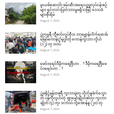
မူးယစ်ဆေးဝါး ဖမ်းဆီးအရေးယူမှုလုပ်ငန်းစဉ်
များ ရှင်းလင်းပြတ်သားမှုမရှိသဖြင့် ဒေသခံ
များစိုးရိမ်
August 7, 2026
ပ္ဍဲကမ္မရဳ ကွဳစက်လုပ်ဇီုဒး ဘာဗ္တောန်လိက်ဖောအ်
ဗြေဝ်ကောန်ၚာ်မွဲဒၞါဲတုဲ ကောန်ကွးဘာ လၟိဟ်
(၁၂) တၠ ဒးဝပ်
August 7, 2026
ဖေဝ်ဒရေဝ်ဒဳမဵုကရေဇြဳဟာ … ? ဒဳမဵုကရေဇြဳဖေ
ဝ်ဒရေဝ်ဟာ … ?
August 7, 2026
ပ္ဍဲခရိုၚ်နန်ထၜုရဳ ကွးဘာမွဲတၠ ဟိုတ်နူဖံက်သၞော
တ် ပန်ကဵုလွဟ်တုဲ အ္စာၝောံချိုတ်ၜါတၠ၊ ကွးဘာ
ချိုတ် (၄) တၠ၊ ဒးဘဲဝပ် ဟွံအောန်နူ (၂၀) တၠ
August 7, 2026