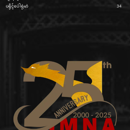
ပရိုၚ်ပေဲါရုဲမာဲ
34