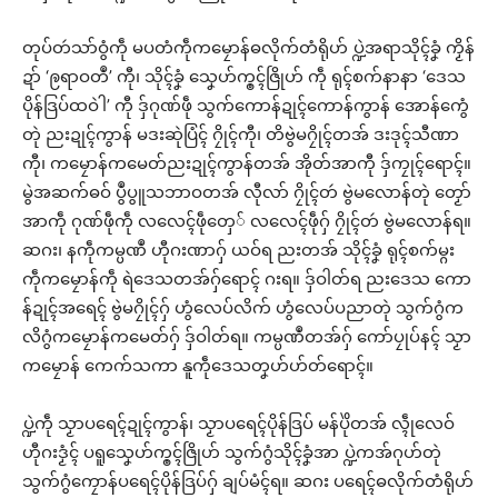
တုပ်တဴသာ်ဝွံကဵု မပတံကဵုကမၠောန်ဓလိုက်တံရိုဟ် ပ္ဍဲအရာသိုၚ်ခၞံ ကၟိန်
ဍာ် ‘ဨရာဝတဳ’ ကီု၊ သိုၚ်ခၞံ သၞေဟ်က္ၜၚ်ဇြိုဟ် ကဵု ရုၚ်စက်နာနာ ‘ဒေသ
ပိုန်ဒြပ်ထဝဲါ’ ကီု ဒှ်ဂုဏ်ဖဵု သွက်ကောန်ဍုၚ်ကောန်ကွာန် အောန်ကွေံ
တုဲ ညးဍုၚ်ကွာန် မဒးဆုဲပြံၚ် ဂၠိုၚ်ကီု၊ တိဗွဲမဂၠိုၚ်တအ် ဒးဒုၚ်သီဏာ
ကီု၊ ကမၠောန်ကမေတ်ညးဍုၚ်ကွာန်တအ် အိုတ်အာကီု ဒှ်ကၠုၚ်ရောၚ်။
မွဲအဆက်ဓဝ် ပွဳပွူသဘာဝတအ် လီုလာ် ဂၠိုၚ်တဴ ဗွဲမလောန်တုဲ တၟော်
အာကဵု ဂုဏ်ဖဵုကဵု လလေၚ်ဖဵုတှေ် လလေၚ်ဖဵုဂှ် ဂၠိုၚ်တဴ ဗွဲမလောန်ရ။
ဆဂး၊ နကဵုကမ္ပဏဳ ဟီုဂးဏာဂှ် ယဝ်ရ ညးတအ် သိုၚ်ခၞံ ရုၚ်စက်မ္ဂး
ကဵုကမၠောန်ကဵု ရဲဒေသတအ်ဂှ်ရောၚ် ဂးရ။ ဒှ်ဝါတ်ရ ညးဒေသ ကော
န်ဍုၚ်အရေၚ် ဗွဲမဂၠိုၚ်ဂှ် ဟွံလေပ်လိက် ဟွံလေပ်ပညာတုဲ သွက်ဂွံက
လိဂွံကမၠောန်ကမေတ်ဂှ် ဒှ်ဝါတ်ရ။ ကမ္ပဏဳတအ်ဂှ် ကော်ပၠုပ်နၚ် သၟာ
ကမၠောန် ကေက်သကာ နူကဵုဒေသတၞဟ်ဟ်တ်ရောၚ်။
ပ္ဍဲကဵု သၟာပရေၚ်ဍုၚ်ကွာန်၊ သၟာပရေၚ်ပိုန်ဒြပ် မန်ပိုဲတအ် လ္ၚဵုလေဝ်
ဟီုဂးဒၟံၚ် ပရူသၞေဟ်က္ၜၚ်ဇြိုဟ် သွက်ဂွံသိုၚ်ခၞံအာ ပ္ဍဲကအ်ဂုဟ်တုဲ
သွက်ဂွံကၠောန်ပရေၚ်ပိုန်ဒြပ်ဂှ် ချပ်မံၚ်ရ။ ဆဂး ပရေၚ်ဓလိုက်တံရိုဟ်