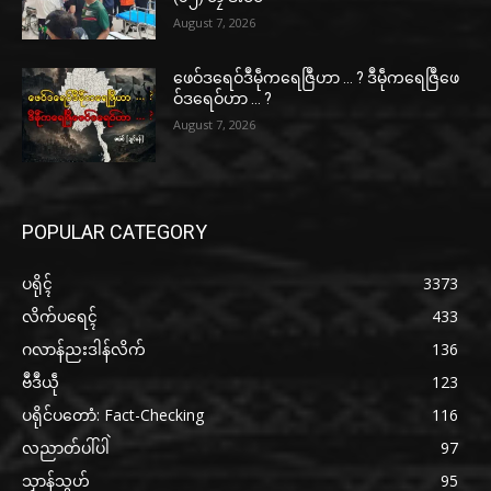
August 7, 2026
ဖေဝ်ဒရေဝ်ဒဳမဵုကရေဇြဳဟာ … ? ဒဳမဵုကရေဇြဳဖေ
ဝ်ဒရေဝ်ဟာ … ?
August 7, 2026
POPULAR CATEGORY
ပရိုၚ်
3373
လိက်ပရေၚ်
433
ဂလာန်ညးဒါန်လိက်
136
ဗဳဒဳယဵု
123
ပရိုင်ပတောံ: Fact-Checking
116
လညာတ်ပါ်ပါဲ
97
သၟာန်သွဟ်
95