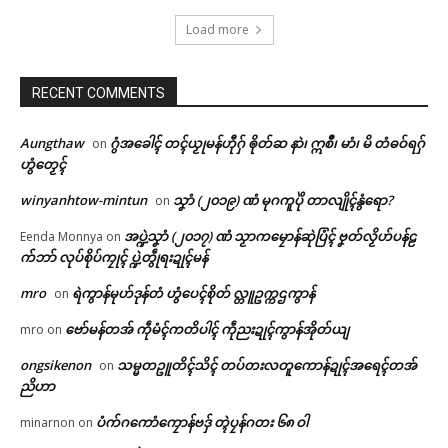
Load more
RECENT COMMENTS
Aungthaw
ဂွံအခေါၚ် တၚ်ယၟုမန်ဟီုဂှ် ၜိုတ်ဆ နာဲ၊ ဣစဳ၊ မာံ၊ မိ တံဓဝ်ရဂှ်
on
ဟွံတၟေၚ်
winyanhtow-mintun
သၞာံ (၂၀၁၉) ဏံ မုဂကူပိုဲ တာလျိုၚ်နွံရော?
on
အပ္ဍဲသၞာံ (၂၀၁၇) ဏံ သၟာကမၠောန်ဆုဲပြံၚ် ဗၞတ်လၟိဟ်ပန်ဠ
Eenda Monnya
on
က်ဘာ် လုပ်စိုပ်ကၠုၚ် ပ္ဍဲတွဵုရးဍုၚ်မန်
mro
ရဲကွာန်မုဟ်ဒုန်တံ ဟွံပေၚ်စိုတ် လ္တူဥက္ကဌကွာန်
on
Related
ဗော်မန်တအ် ကဵုမံၚ်ကတိပါၚ် ကဵုညးဍုၚ်ကွာန်အိုတ်ယျ
mro
on
ongsikenon
သမ္မတဥူတိၚ်သိၚ် တပ်တးလတူကောန်ဍုၚ်အရေၚ်တအ်
on
ညိဟာ
ဌာန်ပရိုၚ်ဗၠးၜးမန်
ပံက်ဂကောံကၠောန်ဗဒှ် တ္ၚဲပၠန်ဂတး ၆၈ ဝါ
minarnon
on
ရုဲစှ်