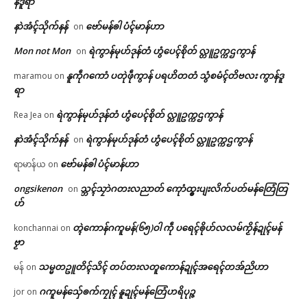
န်ဒူရာ
နာဲအံၚ်သိုက်နန်
ဗော်မန်ၜါ ပံၚ်မာန်ဟာ
on
Mon not Mon
ရဲကွာန်မုဟ်ဒုန်တံ ဟွံပေၚ်စိုတ် လ္တူဥက္ကဌကွာန်
on
နူကဵုဂကောံ ပတုဲဖဵုကွာန် ပရဟိတတံ သွံစမံၚ်တိဗလး ကွာန်ဒူ
maramou
on
ရာ
ရဲကွာန်မုဟ်ဒုန်တံ ဟွံပေၚ်စိုတ် လ္တူဥက္ကဌကွာန်
Rea Jea
on
နာဲအံၚ်သိုက်နန်
ရဲကွာန်မုဟ်ဒုန်တံ ဟွံပေၚ်စိုတ် လ္တူဥက္ကဌကွာန်
on
ဗော်မန်ၜါ ပံၚ်မာန်ဟာ
ရာမာန်ယ
on
ongsikenon
သ္ဘၚ်သၠာဲဂတးလညာတ် ကေုာံထ္ၜးပျးလိက်ပတ်မန်တြေံတြ
on
ဟ်
တ္ၚဲကောန်ဂကူမန်(၆၅)ဝါ ကဵု ပရေၚ်ၜိုဟ်လလမ်ကၟိန်ဍုၚ်မန်
konchannai
on
ဗၟာ
သမ္မတဥူတိၚ်သိၚ် တပ်တးလတူကောန်ဍုၚ်အရေၚ်တအ်ညိဟာ
မန်
on
ဂကူမန်​သှ်ေၜက်ကၠုၚ် နူဍုၚ်မန်တြေံဟရိပုဉ္ဇ
jor
on