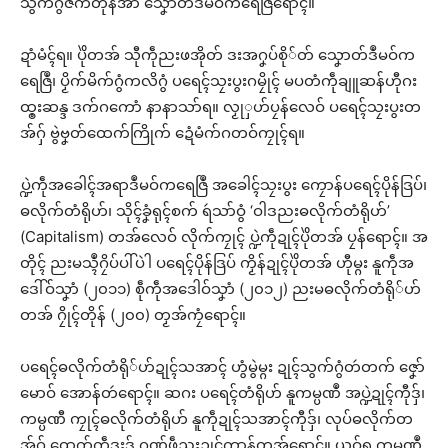
သွက်ဂွံဇက်တိုန်အာ သၞောတ်ဒဳမဝ်ကရေဇြဳရောၚ်။
ဍာံမံၚ်ရ။ ပိုဲတအ် သီုကဵုညးဖအိုတ် ဒးအဂၞပ်စို်တ် သၞောတ်ဒဳမဝ်က
ရေဇြဳ၊ ပၟိက်မိက်ဂွံကလိဂွံ ပရေၚ်သၠးပွးဂမၠိုၚ် မပတံကဵုချူဆန်ဟီုဂး
ထ္ၜးဆန္ဒ ဒက်ဂကောံ နာနာသာ်ရ။ လၟုှဟ်ပၠန်လေဝ် ပရေၚ်သၠးပွးတ
အ်ဂှ် ဗွဲဗၞတ်ထေက်ကြိုက် ဍေံမံက်ဂတဝ်ကၠုၚ်ရ။
ပ္ဍဲကဵုအခေါၚ်အရာဒဳမဝ်ကရေဇြဳ အခေါၚ်သၠးပွး ကၠောန်ပရေၚ်ပိုန်ဒြပ်၊
ဓလိုက်တံရိုဟ်၊ သိုၚ်ခၞံရုၚ်စက် ရဴသာ်ဝွံ ‘ဝါဒညးဓလိုက်တံရိုဟ်’
(Capitalism) တအ်လေဝ် လိုက်ကၠုၚ် ပ္ဍဲကဵုဍုၚ်ပိုဲတအ် ပၠန်ရောၚ်။ အ
တိုၚ် ညးမသ္ၚဳဂၠိပ်ပါ်ပဲါ ပရေၚ်ပိုန်ဒြပ် ကၟိန်ဍုၚ်ပိုဲတအ် ဟီုမ္ဂး နူကဵုအ
ဒေါ်ဝ်သၞာံ (၂၀၁၁) စဵုကဵုအဒေါဝ်သၞာံ (၂၀၁၂) ညးမဓလိုက်တံရို်ဟ်
တအ် ဂၠိုၚ်တိုန် (၂၀၀) တၟအ်ကၠံရောၚ်။
ပရေၚ်ဓလိုက်တံရို်ဟ်ဍုၚ်သအာၚ် ဟွံမွဲမ္ဂး ဍုၚ်သွက်ဂွံတဴတက် ဇၞော်
မောဝ် အောန်တဴရောၚ်။ ဆဂး ပရေၚ်တံရိုဟ် နူကမ္ပဏဳ အပ္ဍဲဍုၚ်ကီုဒှ်၊
ကမ္ပဏီ ကၠုၚ်ဓလိုက်တံရိုဟ် နူကဵုဍုၚ်သအာၚ်ကီုဒှ်၊ လုပ်ဓလိုက်တ
အ်ဂှ် ထေက်ကဵုဒးဒှ် ဂုဏ်ဖဵုညးဍုၚ်ကွာန်တအ်ရောၚ်။ ယဝ်ရ ကမ္ပဏဳ