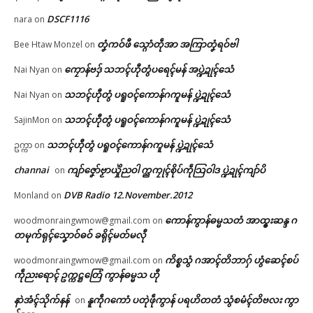
DSCF1116
nara
on
တၞံကဝ်ဖီ သ္ဂောံတဵုအာ အကြာတၞံရဝ်ဗါ
Bee Htaw Monzel
on
ကၠောန်ဗဒှ် သဘၚ်ဟီုတွံပရေၚ်မန် အပ္ဍဲဍုၚ်သေံ
Nai Nyan
on
သဘၚ်ဟီုတွံ ပရူဝၚ်ကောန်ဂကူမန် ပ္ဍဲဍုၚ်သေံ
Nai Nyan
on
သဘၚ်ဟီုတွံ ပရူဝၚ်ကောန်ဂကူမန် ပ္ဍဲဍုၚ်သေံ
SajinMon
on
သဘၚ်ဟီုတွံ ပရူဝၚ်ကောန်ဂကူမန် ပ္ဍဲဍုၚ်သေံ
ဥက္ကာ
on
channai
ကျာ်ဇၞော်ဗၟာယှိုဲညဝါ က္ညကၠုၚ်စိုပ်ကဵုသြဝါဒ ပ္ဍဲဍုၚ်ကျာ်ပိ
on
DVB Radio 12.November.2012
Monland
on
ကောန်ကွာန်ဓမ္မသတံ အာထ္ၜးဆန္ဒ ဂ
woodmonraingwmow@gmail.com
on
တမုက်ရုၚ်သၞောဝ်ဓဝ် ခရိုၚ်မတ်မလီု
ကိစ္စသွံ ဂအာၚ်တိဘာဂှ် ဟွံဆေၚ်စပ်
woodmonraingwmow@gmail.com
on
ကဵုညးရောၚ် ဥက္ကဋ္ဌတြေံ ကွာန်ဓမ္မသ ဟီု
နာဲအံၚ်သိုက်နန်
နူကဵုဂကောံ ပတုဲဖဵုကွာန် ပရဟိတတံ သွံစမံၚ်တိဗလး ကွာ
on