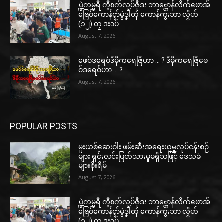
ပ္ဍဲကမ္မရဳ ကွဳစက်လုပ်ဇီုဒး ဘာဗ္တောန်လိက်ဖောအ်
ဗြေဝ်ကောန်ၚာ်မွဲဒၞါဲတုဲ ကောန်ကွးဘာ လၟိဟ်
(၁၂) တၠ ဒးဝပ်
August 7, 2026
ဖေဝ်ဒရေဝ်ဒဳမဵုကရေဇြဳဟာ … ? ဒဳမဵုကရေဇြဳဖေ
ဝ်ဒရေဝ်ဟာ … ?
August 7, 2026
POPULAR POSTS
မူးယစ်ဆေးဝါး ဖမ်းဆီးအရေးယူမှုလုပ်ငန်းစဉ်
များ ရှင်းလင်းပြတ်သားမှုမရှိသဖြင့် ဒေသခံ
များစိုးရိမ်
August 7, 2026
ပ္ဍဲကမ္မရဳ ကွဳစက်လုပ်ဇီုဒး ဘာဗ္တောန်လိက်ဖောအ်
ဗြေဝ်ကောန်ၚာ်မွဲဒၞါဲတုဲ ကောန်ကွးဘာ လၟိဟ်
(၁၂) တၠ ဒးဝပ်