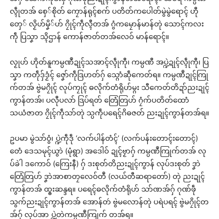
လ္ၚဵုတအ် စှေ်စိုတ် ကၠောန်ရုၚ်စက် ပတိတ်ကပေါတ်မွဲမွဲရောၚ် ဟီု
တှေ် လၟိဟ်မၞိ်ဟ် ဂၠိုၚ်ကဵုလ္ၚီတအ် ဂွံကမၠောန်မာန်တုဲ သောၚ်ကလး
ကဵု ပြသၞာ သ္ၚိဌာန် ကောန်ဇာတ်တအ်လေဝ် မာန်ရောၚ်။
လၟုဟ် ဟိုတ်နူကမ္ပဏဳဍုၚ်သအာၚ်လ္ၚဵုကီု၊ ကမ္ပဏီ အပ္ဍဲဍုၚ်လ္ၚဵုကီု၊ ပြ
သၞာ ကတဵုဒှ်ဒၟံၚ် ဇၞော်ကဵုဒြဟတ်ဂှ် သ္ဂောံဆဵုကေတ်ရ။ ကမ္ပဏဳဍုၚ်ကြု
က်တအ် ဗွဲမဂၠိုၚ် လုပ်ကၠုၚ် ဓလိုက်တံရိုဟ်မ္ဂး သီကေတ်တိဍာ်ညးဍုၚ်
ကွာန်တအ်၊ ပလီုပလာ် ဒြပ်ရတ် တြေံတြဟ် ဂၠံက်ပတိတ်ထောံ
သယံဇာတ ဂၠိုၚ်ကဵုသာ်တုဲ သ္ပကဵုပရေၚ်ဂိဓဇတ် ညးဍုၚ်ကွာန်တအ်ရ။
ဥပမာ မွဲသာ်ဝွံ၊ ပ္ဍဲကဵုဒဵု ‘လက်ပါန်တံၚ်’ (လက်ပန်းတောၚ်းတောၚ်)
တေံ ဒေသမုၚ်ယွာဲ (မုံရွာ) အဒေါဝ် ဍုၚ်ဗၟာဂှ် ကမ္ပဏဳကြုက်တအ် လု
ပ်ခဲါ ဒကောဝ် (ကြေးနီ) ဂှ် ဒးစုတ်တိညးဍုၚ်ကွာန် လုပ်ဒးစုတ် ဒၞာဲ
တြေံတြဟ် ဒၞာဲအာစာတၠလေဝ်တဳ (လယ်တီဆရာတော်) တုဲ ညးဍုၚ်
ကွာန်တအ် ထ္ၜးဆန္ဒရ။ ပရေၚ်ဓလိုက်တံရိုဟ် သာ်ဏအ်ဂှ် ဂုဏ်ဖဵု
သွက်ညးဍုၚ်ကွာန်တအ် အောန်တဴ ဗွဲမလောန်တုဲ ပရဲပရၚ် ဗွဲမဂၠိုၚ်တ
အ်ဂှ် လုပ်အာ ပ္ဍဲတဲကမ္ပဏဳကြုက် တအ်ရ။