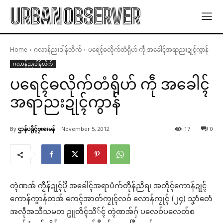
URBANOBSERVER
Home
ဂလာန်ညးဒါန်လိက်
ပရေၚ်ဓလိုက်တံရိုဟ် ကဵု အခေါၚ်အရာညးဍုၚ်ကွာန်
ဂလာန်ညးဒါန်လိက်
ပရေၚ်ဓလိုက်တံရိုဟ် ကဵု အခေါၚ်
အရာညးဍုၚ်ကွာန်
By
ဌာန်ပရိုၚ်ဗၠးၜးမန်
November 5, 2012
17
0
တ္ၚဲဏအ် ကၟိန်ဍုၚ်ပိုဲ အခေါၚ်အရာပံက်တိုန်ညိရ၊ အတိုၚ်ကောန်ဍုၚ်
ကောန်ကွာန်တအ် ကေၚ်အာတ်ကၠုၚ်လဝ် လောန်ကၠုၚ် (၂၄) သၞာံတေံ
အလဵုအသဳသမတ ဥူတိၚ်သိ်ၚ် တ္ၚဲဏအ်ဂှ် ပလေဝ်ပလေတ်စ