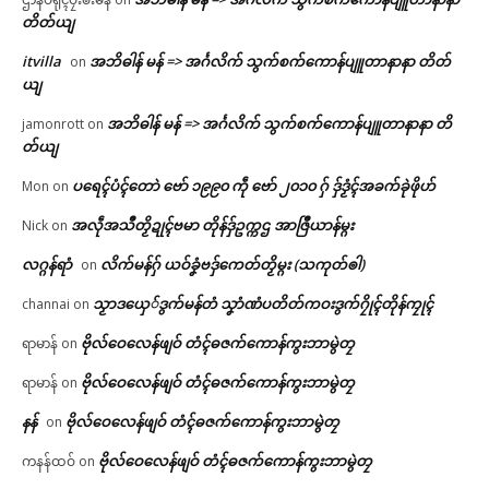
တိတ်ယျ
itvilla
အဘိဓါန် မန် => အၚ်္ဂလိက် သွက်စက်ကောန်ပျူတာနာနာ တိတ်
on
ယျ
အဘိဓါန် မန် => အၚ်္ဂလိက် သွက်စက်ကောန်ပျူတာနာနာ တိ
jamonrott
on
တ်ယျ
ပရေၚ်ပံၚ်တောဲ ဗော် ၁၉၉၀ ကဵု ဗော် ၂၀၁၀ ဂှ် ဒှ်ဒၟံၚ်အခက်ခုဲဖိုဟ်
Mon
on
အလဵုအသဳတၟိဍုၚ်ဗမာ တိုန်ဒှ်ဥက္ကဌ အာဇြဳယာန်မ္ဂး
Nick
on
လဂ္ဂန်ရာံ
လိက်မန်ဂှ် ယဝ်ခၞံဗဒှ်ကေတ်တၟိမ္ဂး (သကုတ်ၜါ)
on
သၟာဒယှေ်ဒွက်မန်တံ သၞာံဏံပတိတ်ကဝးဒွက်ဂၠိုၚ်တိုန်ကၠုၚ်
channai
on
ဗိုလ်ဝေလေန်ဖျဝ် တံၚ်ဓဇက်ကောန်ကွးဘာမွဲတၠ
ရာမာန်
on
ဗိုလ်ဝေလေန်ဖျဝ် တံၚ်ဓဇက်ကောန်ကွးဘာမွဲတၠ
ရာမာန်
on
နန်
ဗိုလ်ဝေလေန်ဖျဝ် တံၚ်ဓဇက်ကောန်ကွးဘာမွဲတၠ
on
ဗိုလ်ဝေလေန်ဖျဝ် တံၚ်ဓဇက်ကောန်ကွးဘာမွဲတၠ
ကနန်ထဝ်
on