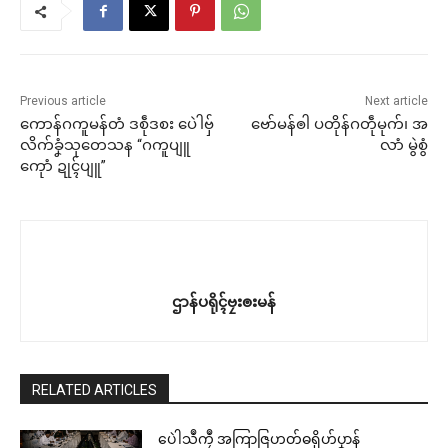
Previous article
Next article
ကောန်ဂကူမန်တံ ဒစဵုဒစး ပေဲါဗှ်
ဗော်မန်ၜါ ပတိုန်ဂတဵုမုက်၊ အ
လိက်ခၞံသုတေသန “ဂကူပျူ
လာံ မွဲစွံ
ကေုာံ ဍုၚ်ပျူ”
ဌာန်ပရိုၚ်ဗၠးၜးမန်
RELATED ARTICLES
ပေဲါသဳကၠဳ အကြာဇြဟတ်ဓရိုဟ်ပၞာန်