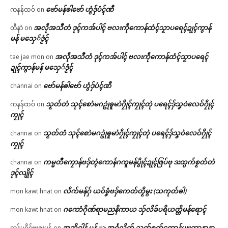
ဗော်မန်ၜါဗော် ဟွံဒှ်ပံၚ်ဏီ
ကနန်ထဝ်
on
အလဵုအသဳတံ ဒုၚ်ကအ်ပါၚ် ဗလးကဵုကောန်ထံၚ်သၟာပရေၚ်ဍုၚ်ကွာန်
တီနာဲ
on
မန် မသှေ်ဒၟံၚ်
အလဵုအသဳတံ ဒုၚ်ကအ်ပါၚ် ဗလးကဵုကောန်ထံၚ်သၟာပရေၚ်
tae jae mon
on
ဍုၚ်ကွာန်မန် မသှေ်ဒၟံၚ်
ဗော်မန်ၜါဗော် ဟွံဒှ်ပံၚ်ဏီ
channai
on
သၟတ်တံ သုၚ်စောဲမဂဥုဲၜူမာဲဂၠိုၚ်ကၠုၚ်တုဲ ပရေၚ်ဒှ်သၞဝဲလေဝ်ဂၠိုၚ်
ကနန်ထဝ်
on
ကၠုၚ်
သၟတ်တံ သုၚ်စောဲမဂဥုဲၜူမာဲဂၠိုၚ်ကၠုၚ်တုဲ ပရေၚ်ဒှ်သၞဝဲလေဝ်ဂၠိုၚ်
channai
on
ကၠုၚ်
ကမ္မတဳကၠောန်ဗဒှ်တ္ၚဲကောန်ဂကူမန်ပွိုၚ်ဍုၚ်ဇြပ်ဗု ဒးထ္ပက်စၟတ်တဲ
channai
on
ဒုၚ်လျိုၚ်
လိက်မန်ဂှ် ယဝ်ခၞံဗဒှ်ကေတ်တၟိမ္ဂး (သကုတ်ၜါ)
mon kawt hnat
on
ဂကောံဂိုဏ်ရာမညနိကာယ သှ်လိခ်ပရိယတ္တိမန်ရောၚ်
mon kawt hnat
on
အဘိဓါန် မန် => အၚ်္ဂလိက် သွက်စက်ကောန်ပျူတာနာနာ
ဌာန်ပရိုၚ်ဗၠးၜးမန်
on