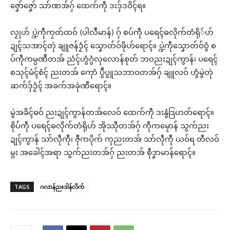
ဇၞော်ဇၞော် သာ်ဏအ်ဂှ် ထေက်ကဵု ဒးဒှ်ဒဝိၚ်ရ။
လၟုဟ် ပ္ဍဲကဵုကၠတ်ထဝ် (ပါလဳမာန်) ဂှ် စပ်ကဵု ပရေၚ်ဓလိုက်တံရို်ဟ်
ဍုၚ်သအာၚ်တုဲ ချူဇန်ဒၟံၚ် သၞောတ်ဝ်ဖိုဟ်ရောၚ်။ ပ္ဍဲကဵုသၞောတ်ဝ်ဝွံ စ
ပ်ကဵုကမ္ပဏဳတအ် ညံၚ်ဟွံဂွံလုလောန်စုတ် ဘဝညးဍုၚ်ကွာန်၊ ပရေၚ်
စသုၚ်မံၚ်စံၚ် ညးတအ် ကေုာံ ပွဳပွူသဘာဝတအ်ဂှ် ချူလဝ် ဟွံမွဲတုဲ
ဆက်ဒှ်ဒၟံၚ် အခက်အခုဲဏီရောၚ်။
မွဲအခိၚ်ဓဝ် ညးဍုၚ်ကွာန်တအ်လေဝ် ထေက်ကဵု ဒးနွံဒြဟတ်ရောၚ်။
စိုပ်ကဵု ပရေၚ်ဓလိုက်တံရိုဟ် အိုဿီုတအ်ဂှ် ကဵုကမၠောန် သွက်ညး
ဍုၚ်ကွာန် သာ်လဵုကီု၊ ဇီုကပိုက် ကုညးတအ် သာ်လဵုကီု ယဝ်ရ တီလဝ်
မ္ဂး အခေါၚ်အရာ သွက်ညးတအ်ဂှ် ညးတအ် စဵုဒၞာမာန်ရောၚ်။
TAGS
ဂလာန်ညးဒါန်လိက်