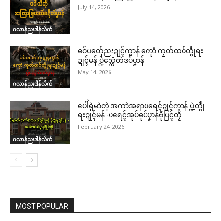
July 14, 2026
ဂလာန်ညးဒါန်လိက်
ဓဝ်ပတှ်ေညးဍုၚ်ကွာန် ကေုာံ ကၠတ်ထဝ်တွဵုရး
ဍုၚ်မန် ပ္ဍဲသ္ကေံတဲဒပ်ပၞာန်
May 14, 2026
ဂလာန်ညးဒါန်လိက်
ပေါဲရုဲမာဲတုဲ အကာဲအရာပရေၚ်ဍုၚ်ကွာန် ပ္ဍဲတွဵု
ရးဍုၚ်မန် -ပရေၚ်အုပ်ဓုပ်ပၞာန်ဗီုပြၚ်တၟိ
February 24, 2026
ဂလာန်ညးဒါန်လိက်
MOST POPULAR