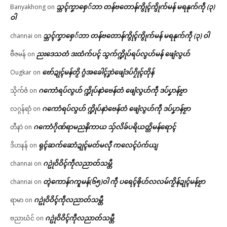
သ္ဘၚ်ကၞာစှေ်ဘာ တန်ဗတောန်ကွိုၚ်ကွိုက်မန် မရနုက်ကဵု (၃)
Banyakhong
on
ဝါ
သ္ဘၚ်ကၞာစှေ်ဘာ တန်ဗတောန်ကွိုၚ်ကွိုက်မန် မရနုက်ကဵု (၃) ဝါ
channai
on
ညးဒေသတံ ဒးထံက်ပၚ် သွက်က္ဍိုပ်ရပ်လွဟ်မန် ဖျေံလွဟ်
ဗီဇမန်
on
ဗော်ဍုၚ်မန်တၟိ ဂွံအခေါၚ်ဒၞာဲဖျေံဒပ်ဂၠိုၚ်တိုန်
Ougkar
on
ဂကောံရပ်လွဟ် က္ဍိုပ်နာဲဗေန်တံ ဖျေံလွဟ်ကဵု ဒပ်ပၞာန်ဗၟာ
သိုက်ဇံ
on
ဂကောံရပ်လွဟ် က္ဍိုပ်နာဲဗေန်တံ ဖျေံလွဟ်ကဵု ဒပ်ပၞာန်ဗၟာ
လဂ္ဂန်ရာံ
on
ဂကောံဂိုဏ်ရာမညနိကာယ သှ်လိခ်ပရိယတ္တိမန်ရောၚ်
တီနာဲ
on
ရုၚ်ဆက်ဆောံဍုၚ်မတ်မလီု ကလေၚ်ပံက်ယျ
ဒိဟနန်
on
ဂဥုဲဝိဝိၚ်ကဵုလညာတ်သမ္တီ
channai
on
တ္ၚဲကောန်ဂကူမန်(၆၅)ဝါ ကဵု ပရေၚ်ၜိုဟ်လလမ်ကၟိန်ဍုၚ်မန်ဗၟာ
channai
on
ဂဥုဲဝိဝိၚ်ကဵုလညာတ်သမ္တီ
ရာမာ
on
ဂဥုဲဝိဝိၚ်ကဵုလညာတ်သမ္တီ
ဗညာဃံင်
on