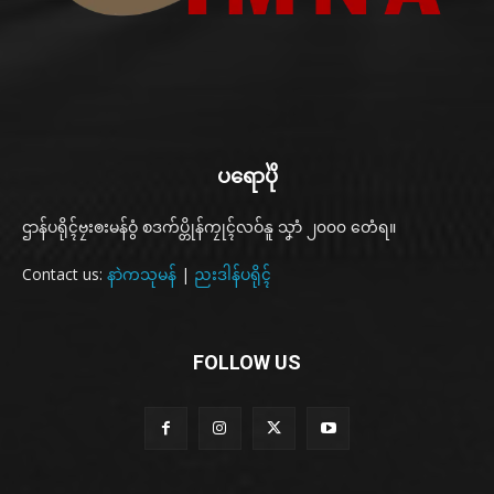
ပရောပိုဲ
ဌာန်ပရိုၚ်ဗၠးၜးမန်ဝွံ စဒက်ပ္တိုန်ကၠုၚ်လဝ်နူ သၞာံ ၂၀၀၀ တေံရ။
Contact us:
နာဲကသုမန်
|
ညးဒါန်ပရိုၚ်
FOLLOW US