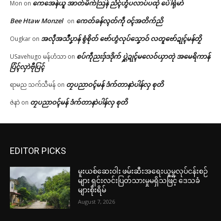
ကေအေန်ယူ အာတ်မိက်သြန် ညံၚ်ဟွံပလာပ်ပထုဲ ပေဲါရုဲမာဲ
Mon
on
Bee Htaw Monzel
ကေတ်ခန်လ္ၚတ်ကဵု ၀ၚ်အတိက်ညိ
on
အလဵုအသဳပၞာန် စွံစိုတ် ဗော်ဟွံလုပ်သၞောဝ် လတူဗော်ဍုၚ်မန်တၟိ
Ougkar
on
စပ်ကဵုညးဒှ်ဒဒိုက် ပ္ဋဲဍုၚ်မလေဝ်ယှာတုဲ အမေရိကာန်
USavehugo မန်ဟံသာ
on
ပြံၚ်လှာဲဗီုပြၚ်
တၠပညာဝၚ်မန် ဒံက်တာနာဲပါန်လှ စုတိ
ရာမည သက်သီမန်
on
တၠပညာဝၚ်မန် ဒံက်တာနာဲပါန်လှ စုတိ
ဇဲနာဲ
on
EDITOR PICKS
မူးယစ်ဆေးဝါး ဖမ်းဆီးအရေးယူမှုလုပ်ငန်းစဉ်
များ ရှင်းလင်းပြတ်သားမှုမရှိသဖြင့် ဒေသခံ
များစိုးရိမ်
August 7, 2026