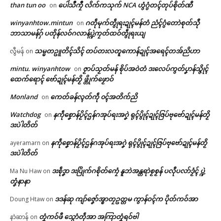
ဗၞတ်ဗ္ၜတ်လဝ်ပ္ဍဲဗွိုၚ်ဂှ်ဟေၚ် ပၟိက်စို
ဒၟာနူအလဵုအသဳမလေဝ်ယှာ ကြေပ်
than tun oo
ပေါဲသဳကၠဳ လိက်ကသုက် NCA ဟွံဂွံတၚ်တုပ်စိုတ်ဏီ
on
တ်ဂှ်ဂြဴ
ဂြတ်ပ္တိုန်မူဒါဒ ဆေၚ်စပ်ကဵု
winyanhtow.mintun
ဂတဵုမုက်တွဵုရးဍုၚ်မန်တံ ညံၚ်ဂွံတောဲစုတ်သီု
on
June 15, 2026
UNHCR တုဲ ညးဒှ်ဒဒိုက်တံ ဒှ်ဂ
ပရိုၚ်လက္ကရဴအိုတ်
ဘာသာမန်ဂှ် ပတိုန်လဝ်ဂလာန်ပ္ဍဲကၠတ်ထဝ်တွဵုရးယျ
In "ပရိုၚ်"
ဝိၚ်ဂၠိုၚ်တိုန်
July 31, 2026
သမ္မတဥူတိၚ်သိၚ် တပ်တးလတူကောန်ဍုၚ်အရေၚ်တအ်ညိဟာ
လွီမန်
on
🏛 လညာတ်ပါ်ပဲါ
In "ပရိုၚ်"
mintu. winyanhtow
ဇၟာပ်သၟတ်မန် စိုပ်အဝဲတံ ဒးလေပ်ကွတ်ပၞာန်သ္ဇိုၚ်
on
ညးဒါန်လိက်
ထေက်ရောၚ် ဗော်ဍုၚ်မန်တၟိ ဖ္တိုက်ဖၟောဝ်
Monland
ကေတ်ခန်လ္ၚတ်ကဵု ၀ၚ်အတိက်ညိ
on
ဗွဳဒဳယဵု
Watchdog
နကဵုစၞောန်ပၟိၚ်ဌန်ဂအုပ်ရးအဂၞဲ ရုၚ်ပွိုၚ်ဍုၚ်ဇြပ်ဗုဗော်ဍုၚ်မန်တၟိ
on
ကေတ်အဆက်
အပ္ဍဲကာလချူဓဇက် ချာတာပၠန်ဂ
ဒးပဲါတိတ်
တးဍုၚ်မန်ဏံ သၠုၚ်ပ္တိုန်အာ ပ
နကဵုစၞောန်ပၟိၚ်ဌန်ဂအုပ်ရးအဂၞဲ ရုၚ်ပွိုၚ်ဍုၚ်ဇြပ်ဗုဗော်ဍုၚ်မန်တၟိ
ayeramarn
on
ရေၚ်ပံၚ်ကောံ (ပံၚ်တောဲ) ပၞာန်ရော
ဒးပဲါတိတ်
ၚ်
March 14, 2026
© ဌာန်ပရိုၚ်ဗၠးၜးမန်
ဒးစဵုဒၞာ ဒးပြိုက်ဂစိုတ်ကၠေံ နူဘဲအန္တရာဲစၟစၟန် ပလီုပလာ်ဒၟံၚ် ပ္ဍဲ
Ma Nu Haw
on
In "ပရိုၚ်"
တၞံနာနာ
ဒဒန်ဆု ကျာ်ဇၞော်အ္စာတၠဥတ္တမ ကွာန်ဝၚ်က ပိုတ်ကဝ်အာ
Doung Htaw
on
တၞံကဝ်ဖီ သ္ဂောံတဵုအာ အကြာတၞံရဝ်ဗါ
နာဲဆာန်
on