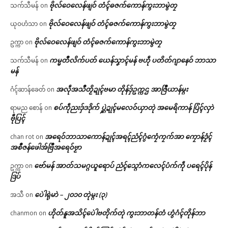
ဗိုလ်ဝေလေန်ဖျဝ် တံၚ်ဓဇက်ကောန်ကွးဘာမွဲတၠ
သက်သီမန်
on
ဗိုလ်ဝေလေန်ဖျဝ် တံၚ်ဓဇက်ကောန်ကွးဘာမွဲတၠ
ယုဝဟံသာ
on
ဗိုလ်ဝေလေန်ဖျဝ် တံၚ်ဓဇက်ကောန်ကွးဘာမွဲတၠ
ဥက္ကာ
on
ကမ္မတဳလိက်ပတ် ယေန်သၞာၚ်မန် ဗဟဵု ပတိတ်ဂျာနေဝ် ဘာသာ
သက်သီမန်
on
မန်
အလဵုအသဳတၟိဍုၚ်ဗမာ တိုန်ဒှ်ဥက္ကဌ အာဇြဳယာန်မ္ဂး
ဂံၚ်ဆာန်ခေတ်
on
စပ်ကဵုညးဒှ်ဒဒိုက် ပ္ဋဲဍုၚ်မလေဝ်ယှာတုဲ အမေရိကာန် ပြံၚ်လှာဲ
ရာမည စောန်
on
ဗီုပြၚ်
အရေဝ်ဘာသာကောန်ဍုၚ်အရၚ်ညံၚ်ဂွံကၠေံကၠက်အာ ကၠောန်ဒၟံၚ်
chan rot
on
အစဳဇန်ဖေါအ်ဗြဳအရေဝ်ဗၟာ
ဗော်မန် အာတ်သမဂ္ဂယူရောပ် ညံၚ်သ္ဂောံကလေၚ်ပံက်ကဵု ပရေၚ်ပိုန်
ဥက္ကာ
on
ဒြပ်
ပေဲါရုဲမာဲ – ၂၀၁၀ တုဲမ္ဂး (၃)
အသီ
on
ဟိုတ်နူအသိၚ်ပေဲါဗတိုက်တုဲ ကွးဘာတန်တံ ဟွံဂံၚ်တိုန်ဘာ
chanmon
on