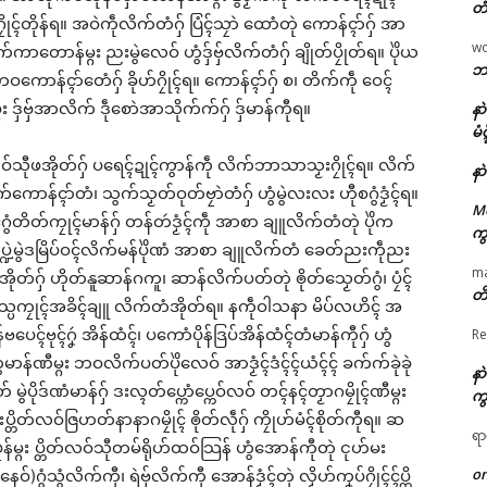
တံ
ဂၠိုၚ်တိုန်ရ။ အဝဲကဵုလိက်တံဂှ် ပြံၚ်သၠာဲ ထောံတုဲ ကောန်ၚာ်ဂှ် အာ
w
တောန်မ္ဂး ညးမွဲလေဝ် ဟွံဒှ်ဗှ်လိက်တံဂှ် ချိုတ်ပၠိုတ်ရ။ ပိုဲယ
ဘာ
နူဘဝကောန်ၚာ်တေံဂှ် ခိုဟ်ဂၠိုၚ်ရ။ ကောန်ၚာ်ဂှ် စ၊ တိက်ကဵု ဝေၚ်
ဂး ဒှ်ဗှ်အာလိက် ဒဵုစောဲအာသိုက်က်ဂှ် ဒှ်မာန်ကီုရ။
နာ
မံ
လဝ်သီုဖအိုတ်ဂှ် ပရေၚ်ဍုၚ်ကွာန်ကဵု လိက်ဘာသာသၟးဂၠိုၚ်ရ။ လိက်
နာ
်ကောန်ၚာ်တံ၊ သွက်သၟတ်ဝုတ်ဗၠာဲတံဂှ် ဟွံမွဲလးလး ဟီုစဂွံဒၟံၚ်ရ။
M
ၚ်ဂွံတိတ်ကၠုၚ်မာန်ဂှ် တန်တဴဒၟံၚ်ကဵု အာစာ ချူလိက်တံတုဲ ပိုဲက
ကွ
ဲဒမြိပ်ဝၚ်လိက်မန်ပိုဲဏံ အာစာ ချူလိက်တံ ခေတ်ညးကဵုညး
m
ိုတ်ဂှ် ဟိုတ်နူဆာန်ဂကူ၊ ဆာန်လိက်ပတ်တုဲ ၜိုတ်သၟေတ်ဂွံ၊ ပၠံၚ်
တိ
် သ္ပကၠုၚ်အခိၚ်ချူ လိက်တံအိုတ်ရ။ နကဵုဝါသနာ မိပ်လဟိၚ် အ
ဗုၚ်ဂၞဴ အိန်ထံၚ်၊ ပကောံပိုန်ဒြပ်အိန်ထံၚ်တံမာန်ကီုဂှ် ဟွံ
Re
ဏီမ္ဂး ဘဝလိက်ပတ်ပိုဲလေဝ် အာဒၟံၚ်ဒံၚ်ၚ်ယံၚ်ၚ် ခက်က်ခုဲခုဲ
နာ
ဒ်ဏံမာန်ဂှ် ဒးလ္ၚတ်ပ္ကောံပ္ကေဝ်လဝ် တၚ်နၚ်တၟာဂမၠိုၚ်ဏီမ္ဂး
ကွ
္တိတ်လဝ်ဇြဟတ်နာနာဂမၠိုၚ် ၜိုတ်လဵုဂှ် ကၠိုဟ်မံၚ်စိုတ်ကီုရ။ ဆ
ရာ
ၠန်မ္ဂး ပ္တိတ်လဝ်သီုတမ်ရိုဟ်ထဝ်သြန် ဟွံအောန်ကီုတုဲ ၚုဟ်မး
o
်)ဂွံသွံလိက်ကီု၊ ရဲဗှ်လိက်ကီု အောန်ဒၟံၚ်တုဲ လၟိဟ်ကၞပ်ဂၠိုၚ်ၚ်ပ္တိ