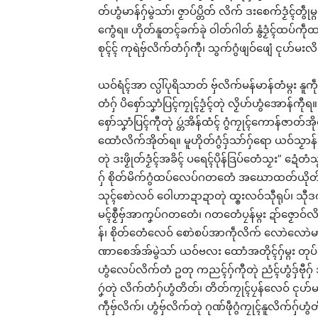
တ်ဟွံမာန်ဂှ်မွဲသာ်၊ ဇၟာပ်ပ္တိတ် လိက် ဒးစေက်ဒၟံၚ်တ
ကွေံရ။ ဟိုတ်နူတၚ်ခက်ခုဲ ဝါတ်ဂါတ် နွံဒၟံၚ်ထပ်ကဵုထ
စုၚ်ၚ် ကုရဲဗှ်လိက်တံဂှ်ကီု၊ သွက်ဂွံဖျဝ်ဖျေံ ၚုဟ်မးလ
ယဝ်ရံၚ်အာ လ္ပါ်ပုရိသာတ် ဗှ်လိက်မန်မာန်တံမ္ဂး နူ
တံဂှ် ပိစှော်သၞာံပြၚ်ကၠုၚ်ဒၟံၚ်တုဲ လၟိဟ်ဟွံအောန်
စှော်သၞာံပြၚ်ကီုတုဲ ပ္တဴအိန်ထံၚ် ဂွံကၠုၚ်ကောန်ဇာတ
ထောံလိက်အိုတ်ရ။ မူဟိုတ်ဂွံဒှ်သာ်ဂှ်ရော ယဝ်သၟာန်မ္
တုဲ ဒးဖၟိုတ်ဒၟံၚ်အခိၚ် ပရေၚ်ပိုန်ဒြပ်တေံသၟး” ဍ
ဂှ် စိုတ်မိက်ဂွံထပ်လေပ်ဂတတေံ အဃောထတ်ယိုတ်ကတ
သုၚ်စောဲလဝ် ဝေါဟာဍာဍာတုဲ ထ္ၜးလဝ်သီုရုပ်၊ သီုဒက်
မၚ်စၟဳဗှ်အာကၞပ်ဂတတေံ၊ ဂတတေံပၠန်မ္ဂး ဍာ်ဇၟောဝ်
န်၊ စိုတ်တေံလေဝ် စောဲစပ်အာကဵုလိက် လောဲလောဲမာ
ဏာစေအ်အ်မွဲသာ် ယဝ်ဗလး ထောံအတိုၚ်ဂှ်မ္ဂး တု
ဟွံလေပ်လိက်တံ ဥတု ကညၚ်ဂှ်ကီုတုဲ ညံၚ်ဟွံဒှ်ဗီုဂှ် 
ဂၞဴတုဲ လိက်တံဂှ်ဟွံတိတ်၊ တိတ်ကၠုၚ်ပၠန်လေဝ် ၚုဟ်မးဂှ
ကဵုဗှ်လိက်၊ ဟွံဗှ်လိက်တုဲ ဂုဏ်ဖဵုဂွံကၠုၚ်နူလိက်ဂ