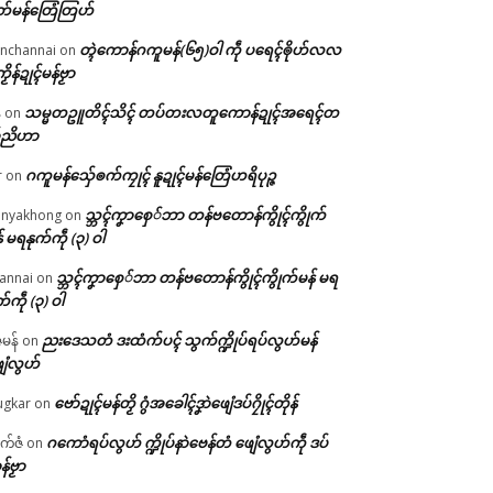
တ်မန်တြေံတြဟ်
တ္ၚဲကောန်ဂကူမန်(၆၅)ဝါ ကဵု ပရေၚ်ၜိုဟ်လလ
nchannai
on
ကၟိန်ဍုၚ်မန်ဗၟာ
သမ္မတဥူတိၚ်သိၚ် တပ်တးလတူကောန်ဍုၚ်အရေၚ်တ
်
on
်ညိဟာ
ဂကူမန်​သှ်ေၜက်ကၠုၚ် နူဍုၚ်မန်တြေံဟရိပုဉ္ဇ
r
on
သ္ဘၚ်ကၞာစှေ်ဘာ တန်ဗတောန်ကွိုၚ်ကွိုက်
nyakhong
on
် မရနုက်ကဵု (၃) ဝါ
သ္ဘၚ်ကၞာစှေ်ဘာ တန်ဗတောန်ကွိုၚ်ကွိုက်မန် မရ
annai
on
က်ကဵု (၃) ဝါ
ညးဒေသတံ ဒးထံက်ပၚ် သွက်က္ဍိုပ်ရပ်လွဟ်မန်
ဇမန်
on
ေံလွဟ်
ဗော်ဍုၚ်မန်တၟိ ဂွံအခေါၚ်ဒၞာဲဖျေံဒပ်ဂၠိုၚ်တိုန်
gkar
on
ဂကောံရပ်လွဟ် က္ဍိုပ်နာဲဗေန်တံ ဖျေံလွဟ်ကဵု ဒပ်
ုက်ဇံ
on
န်ဗၟာ