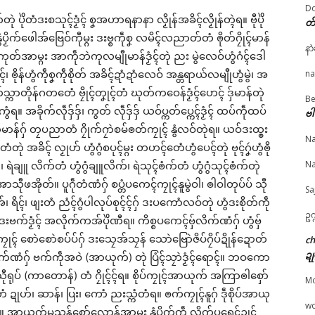
Do
 ပိုဲတံဒးစသုၚ်ဒၟံၚ် စၞအဟာရနာနာ လၟိုန်အခိၚ်လၟိုန်တ္ၚဲရ။ ဗီုပိုဲ
တ
ာဝ်ဥပဒေညးဍုၚ်ကွာန်
ပ္ဍဲပွိုၚ်ဍုၚ်ဘာအၚ် အ္စာ၊ အ္
တၚ်ကော်ဆဴတၠဝါဗ္ၚတ
ံပၟိက်ဖေါအ်ဗြေဝ်ကီုမ္ဂး ဒးဗ္စကဵုစၞ လမိၚ်လညာတ်တံ ၜိုတ်ဂၠိုၚ်မာန်
© ဌာန်ပရိုၚ်ဗၠးၜးမန်
နာ
ုက်ဂၠေၚ်ဝန်ပၞာန်ကဵု ပြ
စာၝောံ ဗ္တောန်လိက်ပတ်
ညးလဵုမွဲလေဝ် ပသောၚ်
တ်အာမ္ဂး အာကဵုဘဲကုလမျီုမာန်ဒၟံၚ်တုဲ ညး မွဲလေဝ်ဟွံဂံၚ်ဒေါ
တမ်ရိုဟ်ပရေၚ်ဂကူ
မန်တံ သၟာၚ်နူသြန်ဂိတုတုဲ
ဟွံမာန်ရဟာ …
 ၜိုန်ဟွံကဵုစၞကဵုစိုတ် အခိၚ်ဍာံဍာံလေဝ် အန္တရာယ်လမျီုဟွံမွဲ၊ အ
na
 25, 2026
သ္ဂောံဒုၚ်စသိုၚ်သြန်ထံက်
February 9, 2026
သ္ကာတိုန်ဂတတေံ ဗၠိုၚ်တၞုၚ်တံ ဃုတ်ကဝေန်ဒၟံၚ်ဟေၚ် ဒှ်မာန်တုဲ
"လိက်ပရေၚ်"
ပၚ်ဂှ် ညးဒေသတံ ဘိုၚ်ရီု
In "ပရိုၚ်"
Be
ဗၚ်
 အခိုက်လဵုဒှ်ဒှ်၊ ကွတ် လဵုဒှ်ဒှ် ယဝ်ပ္ကတ်ပ္ကေၚ်ဒၟံၚ် ထပ်ကဵုထပ်
ဗါ
June 5, 2026
ၚ်ဟွံမာန်ဂှ် တၠပညာတံ ဂၠိုက်ဂၠာဲစမ်ၜတ်ကၠုၚ် နွံလဝ်တုဲရ။ ယဝ်ဒးထ္ၜး
In "ပရိုၚ်"
Na
်တေံတုဲ အခိၚ် လၟုဟ် ဟွံဂွံစပုၚ်မ္ဂး တဟၚ်တေံဟွံပေၚ်တုဲ ဗုၚ်ဂၞဴဟွံၜို
Na
က်၊ ရဲချူ လိက်တံ ဟွံဂွံချူလိက်၊ ရဲသုၚ်ၜံက်တံ ဟွံဂွံသုၚ်ၜံက်တုဲ
ာသီုဖအိုတ်။ ပူဂဵုတံဏံဂှ် စပ္တံပကေၚ်ကၠုၚ်နူမွဲဝါ၊ ၜါဝါတုပ်ပ် သီု
Sa
ိၚ်၊ ဖျးတံ ညံၚ်ဂွံပါလုပ်စုၚ်ၚ်ဂှ် ဒးပကောံလဝ်တုဲ ဟွံဒးစိုတ်ကဵု
ဥက
ဝွံ ဒးဗက်ဒၟံၚ် အလိုက်ကအ်ပိုဲဏီရ။ ကိစ္စပကေၚ်ဗှ်လိက်ဏံဂှ် ဟွံဗှ်
ုပ်ကၠုၚ် စောဲစောဲစပ်ပ်ဂှ် ဒးသၠေအ်သၠန် သောဲဗြောဲဇိပ်ဂၠိပ်ဍိုန်ဍောတ်
c
ဍု
်လိက်ဏံဂှ် ဗက်ကဵုအဝဲ (အာယုက်) တုဲ ပြံၚ်သၠာဲဒၟံၚ်ရောၚ်။ ဘဝကော
္ၜးသီုရုပ် (ကာတောန်) တံ ဂၠိုၚ်ၚ်ရ။ စိုပ်ကၠုၚ်အာယုက် အကြာၜါစှော်
M
ံ ဍုဟ်၊ ဆာန်၊ ပြး၊ ကောံ ညးသ္ကံတံရ။ ၜက်ကၠုၚ်နူဂှ် ဒဵုစိုပ်အာယု
w
။ အာယုက်မသုန်စှော်လောန်အာမ္ဂး နွံပၟိက်ကဵု လိက်ပရေၚ်ဍုၚ်