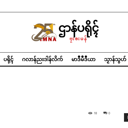
ဌာန်ပရိုၚ်
ဗၠးၜးမန်
ပရိုၚ်
ဂလာန်ညးဒါန်လိက်
မာဒဳမဳဒဳယာ
သၟာန်သွဟ်
18
0