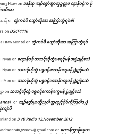
ဒဒန်ဆု ကျာ်ဇၞော်အ္စာတၠဥတ္တမ ကွာန်ဝၚ်က ပို
ung Htaw
on
်ကဝ်အာ
အ်
တၞံကဝ်ဖီ သ္ဂောံတဵုအာ အကြာတၞံရဝ်ဗါ
ဲဆာန်
on
ကဵု
DSCF1116
ra
on
တၞံကဝ်ဖီ သ္ဂောံတဵုအာ အကြာတၞံရဝ်
e Htaw Monzel
on
ကၠောန်ဗဒှ် သဘၚ်ဟီုတွံပရေၚ်မန် အပ္ဍဲဍုၚ်သေံ
i Nyan
on
သဘၚ်ဟီုတွံ ပရူဝၚ်ကောန်ဂကူမန် ပ္ဍဲဍုၚ်သေံ
i Nyan
on
သဘၚ်ဟီုတွံ ပရူဝၚ်ကောန်ဂကူမန် ပ္ဍဲဍုၚ်သေံ
jinMon
on
သဘၚ်ဟီုတွံ ပရူဝၚ်ကောန်ဂကူမန် ပ္ဍဲဍုၚ်သေံ
္ကာ
on
hannai
ကျာ်ဇၞော်ဗၟာယှိုဲညဝါ က္ညကၠုၚ်စိုပ်ကဵုသြဝါဒ ပ္ဍဲ
on
ၚ်ကျာ်ပိ
DVB Radio 12.November.2012
onland
on
ကောန်ကွာန်ဓမ္မသ
oodmonraingwmow@gmail.com
on