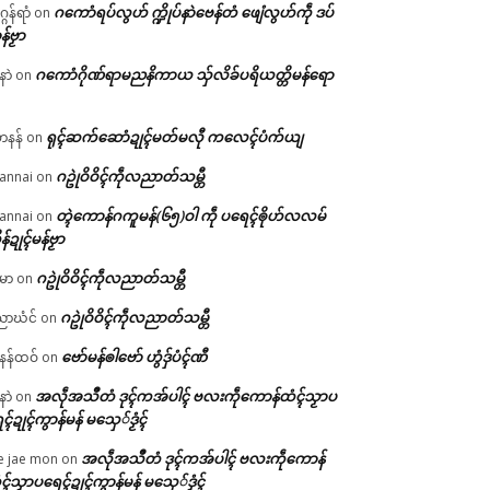
ဂကောံရပ်လွဟ် က္ဍိုပ်နာဲဗေန်တံ ဖျေံလွဟ်ကဵု ဒပ်
ဂန်ရာံ
on
န်ဗၟာ
ဂကောံဂိုဏ်ရာမညနိကာယ သှ်လိခ်ပရိယတ္တိမန်ရော
နာဲ
on
ရုၚ်ဆက်ဆောံဍုၚ်မတ်မလီု ကလေၚ်ပံက်ယျ
ဟနန်
on
ဂဥုဲဝိဝိၚ်ကဵုလညာတ်သမ္တီ
annai
on
တ္ၚဲကောန်ဂကူမန်(၆၅)ဝါ ကဵု ပရေၚ်ၜိုဟ်လလမ်
annai
on
ိန်ဍုၚ်မန်ဗၟာ
ဂဥုဲဝိဝိၚ်ကဵုလညာတ်သမ္တီ
မာ
on
ဂဥုဲဝိဝိၚ်ကဵုလညာတ်သမ္တီ
ာဃံင်
on
ဗော်မန်ၜါဗော် ဟွံဒှ်ပံၚ်ဏီ
န်ထဝ်
on
အလဵုအသဳတံ ဒုၚ်ကအ်ပါၚ် ဗလးကဵုကောန်ထံၚ်သၟာပ
နာဲ
on
ၚ်ဍုၚ်ကွာန်မန် မသှေ်ဒၟံၚ်
အလဵုအသဳတံ ဒုၚ်ကအ်ပါၚ် ဗလးကဵုကောန်
e jae mon
on
ၚ်သၟာပရေၚ်ဍုၚ်ကွာန်မန် မသှေ်ဒၟံၚ်