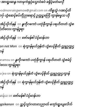
 အာထ္ၜးဆန္ဒ ဂတမုက်ရုၚ်သၞောဝ်ဓဝ် ခရိုၚ်မတ်မလီု
ကိစ္စသွံ ဂအာၚ်တိ
oodmonraingwmow@gmail.com
on
ဂှ် ဟွံဆေၚ်စပ်ကဵုညးရောၚ် ဥက္ကဋ္ဌတြေံ ကွာန်ဓမ္မသ ဟီု
ဲအံၚ်သိုက်နန်
နူကဵုဂကောံ ပတုဲဖဵုကွာန် ပရဟိတတံ သွံစ
on
ၚ်တိဗလး ကွာန်ဒူရာ
ဲအံၚ်သိုက်နန်
ဗော်မန်ၜါ ပံၚ်မာန်ဟာ
on
on not Mon
ရဲကွာန်မုဟ်ဒုန်တံ ဟွံပေၚ်စိုတ် လ္တူဥက္ကဌ
on
ာန်
နူကဵုဂကောံ ပတုဲဖဵုကွာန် ပရဟိတတံ သွံစမံၚ်
aramou
on
ဗလး ကွာန်ဒူရာ
ရဲကွာန်မုဟ်ဒုန်တံ ဟွံပေၚ်စိုတ် လ္တူဥက္ကဌကွာန်
a Jea
on
ဲအံၚ်သိုက်နန်
ရဲကွာန်မုဟ်ဒုန်တံ ဟွံပေၚ်စိုတ် လ္တူဥက္ကဌ
on
ာန်
ဗော်မန်ၜါ ပံၚ်မာန်ဟာ
မာန်ယ
on
ngsikenon
သ္ဘၚ်သၠာဲဂတးလညာတ် ကေုာံထ္ၜးပျးလိက်
on