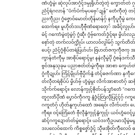
ဏံဟွံမွဲ၊ ဆုဲလုပ်အာဂၠံၚ်ဒမၠုရိုဟ်တ္ၚဲတုဲ ကၞောတ်
ညံၚ်ရဴဂလာန် “ပံက်ပံက်မုပဗှေ်ဍုန်” တေံကီုတုဲ တၚ်
ညးကဵုညး ဂွံဇၞောဝ်မောတ်တိုန်မာန်ဂှ် နကဵုပူဂဵုမွ
ထေက်ရ။ မူဟိုတ်ဒးဟီုဗီုဏံရောတှေ် အခိၚ်လၟုဟ်ဂက
မံၚ် ဂကောံမွဲတုဲမွဲဂှ် ဂွံဆဵု၊ ဂွံဗှ်ကေတ်ဒၟံၚ်ရ။ 
စှော်တုဲ တက်လဝ်က္ဍိုပ်၊ ယာလဝ်လ္ဂါမ်ဂှ် သွက်တ
ပေၚ်၊ ညံၚ်ဂွံစိုပ်တရဴပြဟ်ဟ်၊ ဇြဟတ်ဇကုကဵုဇကု 
ကွာန်တံကီုမှ အာစိုပ်ရောၚ်မ္ဂး နနဲလဵုမွဲပိုဲ ဂွံစန်ဒက
ဗွဝ်အနုသုခုမ ပညာၜတ်တ်မွဲကီုရ။ အာစာ ကၞေဟ်တံ ယ
ဂွံကဵုဍုဟ်၊ ကြံၚ်မ္ၚိုဟ်ဗီုပၟိက်နွံ တံၚ်ဓဇက်ဏာ န
တ်လဵုတရဴစိုပ်ပ် မၞိဟ်ဗှ် ဟွံမွဲမ္ဂး လိက်အာစာတံဂှ်
သိုက်က်ရောၚ်။ လောန်ကၠုၚ်ၜိုတ်ပန်သၞာံတေံ “ဂကော
တူဂၠးတိပိုဲဏံ ပၞောဝ်ကဵုဂကူ နွံဒၟံၚ်တြဴလ္ၚီပြၚ်ၚ်ဂှ်
ဂကူတံဂှ် ဟိုတ်နူကၠဟ်ထောံ အရေဝ်၊ လိက်ပတ်၊ ယေ
ကီုရ။ ဝၚ်တြေံတေံ ဗီုလဵုနွံကၠုၚ်နွံကၠုၚ်၊ ယဝ်ဟွံဝေၚ်ပၞု
ဆံၚ်ဂကူဍောတ်တ်မွဲရောၚ်။ ယဝ်ဒးကဵုဥပမာသ္ၚိမွဲမမ္ဂး ဒှ
ဒးပလေဝ်ထေက် ကိစ္စဇၞော်ဒၟံၚ် သီုဖအိုတ်ကီုလေဝ် ဓယ