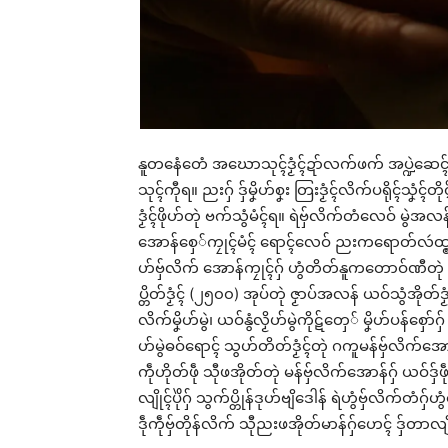
နူတနေံတေံ အဃောသုၚ်ဒၟံၚ်ဍာ်လက်ဖက် အပ္ဍဲဆေၚ်၊
သုၚ်ကီုရ။ ညးဂှ် ဒှ်မၞိဟ်စၞး တြးဒၟံၚ်လိက်ပရိုၚ်သၞံၚ်
ဒၟံၚ်ဖိုဟ်တုဲ ဗက်သွံမံၚ်ရ။ ရဲဗှ်လိက်တံလေဝ် မွဲအလ
အောန်စှေ်ကၠုၚ်မံၚ် ရောၚ်လေဝ် ညးကရောတ်လဴထ္ၜ
ဟ်ဗှ်လိက် အောန်ကၠုၚ်ဂှ် ဟွံတိတ်နူကတောဝ်ဏီတုဲ ဇက
ပ္တိတ်ဒၟံၚ် (၂၅၀၀) အုပ်တုဲ ဇၟာပ်အလန် ယဝ်သွံအိုတ်ဒၟံၚ်တ
လိက်မၞိဟ်မွဲ၊ ယဝ်နွံလၟိဟ်မွဲကိုဋ်တှေ် မၞိဟ်ပန်စှော်ဂှ် 
ဟ်မွဲဓဝ်ရောၚ် သွဟ်တိတ်ဒၟံၚ်တုဲ ဂကူမန်ဗှ်လိက်အောန
ကဵုဟိုတ်ဖဵု သီုဖအိုတ်တုဲ မန်ဗှ်လိက်အောန်ဂှ် ယဝ်ဒှ်ဖ
Rel
လျိုၚ်ပိုဲဂှ် သွက်ပ္တိုန်ဒုဟ်ဗျိဒေါန် ရဲဟွံဗှ်လိက်တံဂ
ဒဵုကဵုဗှ်တိုန်လိက် သီုညးဖအိုတ်မာန်ဂှ်ဟေၚ် ဒှ်တာလျို