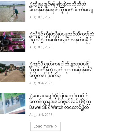
ပ္ဍဲတွဵုရးဍုင်မန် သြောံကသီုတိတ်
အောန်မာန်ရောင် သၟာဗ္ၚတံ တော်ခယျ
August 5, 2026
ပ္ဍဲသ္ၚိဒၟံင် က္ဍိုပ်သ္ကိုပ်ပျူသဝ်ထဳကအ်သံ
င်ဂှ် သီဂွံ ကပေါတ်လွဟ်လနက်ဂမၠိုင်
August 5, 2026
ပ္ဍဲကျာ်ပိ င္ရုဟ်ကပေါတ်ဖျာလုပ်ပါၚ်
ဖဴ က္ဍင်တိုန်တုဲ သွက်သၟာကမၠောန်စလိ
င်တ္ရဲတအ် ဒှ်ခက်ခုဲ
August 4, 2026
ပ္ဍဲဒေသပရေင်ပိုန်ဒြပ်တၟေင်ထဝဲါဂှ်
ကောန်ကွာန်ဒးဒုင်ဂစိုတ်လဝ် (၆) တၠ
Dawei SEZ Watch လလောင်ပ္တိတ်
August 4, 2026
Load more