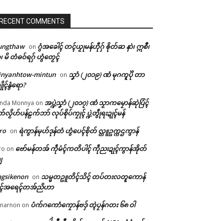
RECENT COMMENTS
ungthaw
ဂွံအခေါၚ် တၚ်ယၟုမန်ဟီုဂှ် ၜိုတ်ဆ နာဲ၊ ဣစဳ၊
on
ံ၊ မိ တံဓဝ်ရဂှ် ဟွံတၟေၚ်
inyanhtow-mintun
သၞာံ (၂၀၁၉) ဏံ မုဂကူပိုဲ တာ
on
ိုၚ်နွံရော?
အပ္ဍဲသၞာံ (၂၀၁၇) ဏံ သၟာကမၠောန်ဆုဲပြံၚ်
nda Monnya
on
တ်လၟိဟ်ပန်ဠက်ဘာ် လုပ်စိုပ်ကၠုၚ် ပ္ဍဲတွဵုရးဍုၚ်မန်
ro
ရဲကွာန်မုဟ်ဒုန်တံ ဟွံပေၚ်စိုတ် လ္တူဥက္ကဌကွာန်
on
ဗော်မန်တအ် ကဵုမံၚ်ကတိပါၚ် ကဵုညးဍုၚ်ကွာန်အိုတ်
ro
on
ျ
ngsikenon
သမ္မတဥူတိၚ်သိၚ် တပ်တးလတူကောန်
on
ုၚ်အရေၚ်တအ်ညိဟာ
ပံက်ဂကောံကၠောန်ဗဒှ် တ္ၚဲပၠန်ဂတး ၆၈ ဝါ
narnon
on