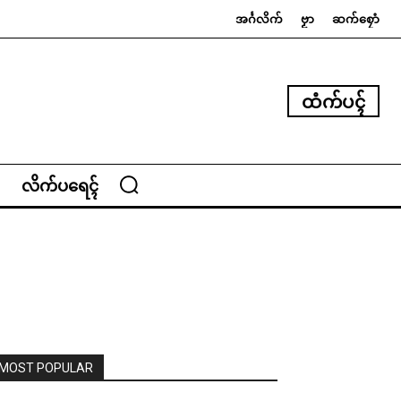
အၚ်္ဂလိက်
ဗၟာ
ဆက်စၠောံ
ထံက်ပၚ်
လိက်ပရေၚ်
MOST POPULAR