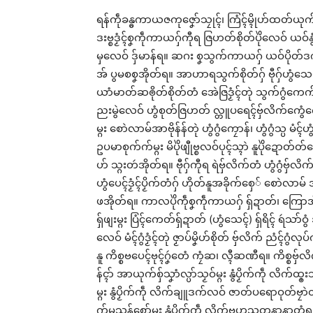
ရန်ကဵုခန္ဓကာယဇကုဇၞော်သၠုၚ်၊ ကြံၚ်မ္ၚိုဟ်ထတ်ယုက်တုဲ
သၞေ
ဒးဗ္စဒၟံၚ်စၞကဵုကာယဂှ်ကီုရ ဇြဟတ်စိုတ်ပိုဲလေဝ် ယဝ်နွ
ဒးယိ
မှလေဝ် ဒှ်မာန်ရ။ ဆဂး စၞသွက်ကာယဂှ် ယဝ်ပိုတ်ဒကု
သၞာ
အ် ပွမစစၞအိုတ်ရ။ အာဟာရသွက်စိုတ်ဂှ် ဗီုဂှ်ဟွံသေၚ်၊
May
ယာံမာတ်ဆၜိုတ်စိုတ်တံ အေဲဇြဒၟံၚ်တုဲ သွက်ဂွံကေက်
In 
ညးမွဲလေဝ် ဟွံစုတ်ဇြဟတ် လ္တူပရေၚ်ဗှ်လိက်ကွေံကွေံရ။
မ္ဂး စောဲလာမ်အာဗိုန်န်တုဲ ဟွံဂွံကၠောန်၊ ဟွံဂွံသ္ပ မံ
ဥပမာစုက်က်မ္ဂး မိပိုဲဖျီုဗ္စလဝ်ပုၚ်သ္ၚာဲ နူပိုဲဍောတ်တ
ဟ် သ္ဂးတဴအိုတ်ရ။ ဗီုဂှ်ကီုရ ရဲဗှ်လိက်တံ ဟွံဂွံဗှ်လိ
ဟွံပေၚ်ဒၟံၚ်ပၟိက်တံဂှ် ဟိုတ်နူအခိုက်စှေ် စောဲလာမ် အ
ဖအိုတ်ရ။ ကာလပိုဲကဵုစၞကဵုကာယဂှ် ရှ်ဍာတ်၊ ကြောအ်၊ ရ
ရှ်ဖျးမ္ဂး ပြံၚ်ကေတ်ရှ်ဍာတ် (ဟွံသေၚ်) ရှ်ရိၚ် ရဴသာ်
လေဝ် မံၚ်ဂွံဒၟံၚ်တုဲ ဇၟာပ်မၞိဟ်စိုတ် ဗှ်လိက် ညံၚ်ဂွံလ
နူ ကိစ္စဗပေၚ်ဗုၚ်ဂၞဴတေံ ကၠံဆ၊ လ္ၚီဆဏီရ။ ကိစ္စဗှ
န်ၚာ် အာယုက်စှ်သၞာံလ္ပာ်သၟဝ်မ္ဂး နွံပၟိက်ကဵု လိက်ထ
မ္ဂး နွံပၟိက်ကဵု လိက်ချူဒက်လဝ် ဇာတ်ပရောဝုတ်ဗၠာဲတ
က်မသုန်စှော်မ္ဂး နွံပၟိက်ကဵု လိက်ဗဟုသုတနာနာတံရ