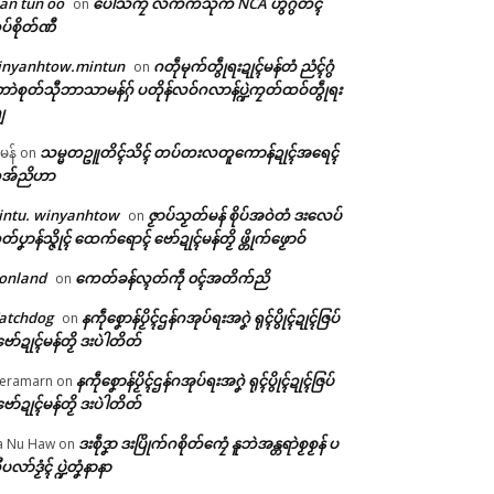
an tun oo
ပေါဲသဳကၠဳ လိက်ကသုက် NCA ဟွံဂွံတၚ်
on
ပ်စိုတ်ဏီ
inyanhtow.mintun
ဂတဵုမုက်တွဵုရးဍုၚ်မန်တံ ညံၚ်ဂွံ
on
ာဲစုတ်သီုဘာသာမန်ဂှ် ပတိုန်လဝ်ဂလာန်ပ္ဍဲကၠတ်ထဝ်တွဵုရး
ျ
သမ္မတဥူတိၚ်သိၚ် တပ်တးလတူကောန်ဍုၚ်အရေၚ်
ီမန်
on
အ်ညိဟာ
intu. winyanhtow
ဇၟာပ်သၟတ်မန် စိုပ်အဝဲတံ ဒးလေပ်
on
တ်ပၞာန်သ္ဇိုၚ် ထေက်ရောၚ် ဗော်ဍုၚ်မန်တၟိ ဖ္တိုက်ဖၟောဝ်
onland
ကေတ်ခန်လ္ၚတ်ကဵု ၀ၚ်အတိက်ညိ
on
atchdog
နကဵုစၞောန်ပၟိၚ်ဌန်ဂအုပ်ရးအဂၞဲ ရုၚ်ပွိုၚ်ဍုၚ်ဇြပ်
on
ဗော်ဍုၚ်မန်တၟိ ဒးပဲါတိတ်
နကဵုစၞောန်ပၟိၚ်ဌန်ဂအုပ်ရးအဂၞဲ ရုၚ်ပွိုၚ်ဍုၚ်ဇြပ်
eramarn
on
ဗော်ဍုၚ်မန်တၟိ ဒးပဲါတိတ်
ဒးစဵုဒၞာ ဒးပြိုက်ဂစိုတ်ကၠေံ နူဘဲအန္တရာဲစၟစၟန် ပ
a Nu Haw
on
ုပလာ်ဒၟံၚ် ပ္ဍဲတၞံနာနာ