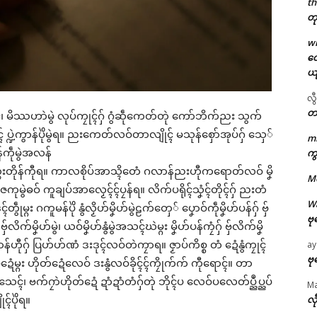
th
တု
w
တေ
ယ
ဌာန်ပရိုၚ်ဗၠးၜးမန်
လွ
တ
 မိဿဟာဲမွဲ လုပ်ကၠုၚ်ဂှ် ဂွံဆဵုကေတ်တုဲ ကော်ဘိက်ညး သွက်
ရုဲစှ်
တိုၚ် ပ္ဍဲကွာန်ပိုဲမွဲရ။ ညးကေတ်လဝ်တာလျိုၚ် မသုန်စှော်အုပ်ဂှ် သှေ်
m
န်ကဵုမွဲအလန်
ကွ
ပရိုၚ်လက္ကရဴအိုတ်
းတိုန်ကီုရ။ ကာလစိုပ်အာသ္ၚိတေံ ဂလာန်ညးဟီုကရောတ်လဝ် မၞိ
M
ုမွဲဓဝ် ကူချပ်အာလၟေၚ်ၚ်ပၠန်ရ။ လိက်ပရိုၚ်သၞံၚ်တိုၚ်ဂှ် ညးတံ
🏛 လညာတ်ပါ်ပဲါ
W
ွဵုမ္ဂး ဂကူမန်ပိုဲ နွံလၟိဟ်မၞိဟ်မွဲဠက်တှေ် ပၞောဝ်ကဵုမၞိဟ်ပန်ဂှ် ဗှ်
ဗု
ဗှ်လိက်မၞိဟ်မွဲ၊ ယဝ်မၞိဟ်နွံမွဲအသၚ်ဃဲမ္ဂး မၞိဟ်ပန်ကၠံဂှ် ဗှ်လိက်မၞိ
ညးဒါန်လိက်
်ဟီုဂှ် ပြဟ်ဟ်ဏံ ဒးဒုၚ်လဝ်တဲကၠာရ။ ဇၟာပ်ကိစ္စ တံ ဍေံနွံကၠုၚ်
ay
ဗု
ဵုဍေံမ္ဂး ဟိုတ်ဍေံလေဝ် ဒးနွံလဝ်ခိုၚ်ၚ်ကၠိုက်က် ကီုရောၚ်။ တာ
ဗွဳဒဳယဵု
ated
ှ်ဟွံသေၚ်၊ ဗက်ဂၠာဲဟိုတ်ဍေံ ဍာံဍာံတံဂှ်တုဲ ဘိုၚ်ပ လေဝ်ပလေတ်ပ္ညဳပ္ညပ်
M
ၚ်ပိုဲရ။
လီ
ကေတ်အဆက်