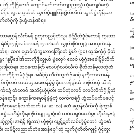
ပ
ွဵုမ္ဂး တြုံကဵုဗြဴလေဝ် ကျောဝ်မုက်တက်ကျာညးသ္ကံ ဟွံကျေဝ်ကွေံ
ပ်ဂှ်ရ အ္စာကၞေဟ်တံ သွက်ဂွံချူတြးပ္တိတ်လိက် သွက်ဂွံကဵုရှ်သာ
ko
မ်
ိက်တံဂှ်ကီု ဒှ်ဟွံမာန်ဏီရ။
မန
ကဵုဘာဗ္တောန်လိက်မန် ဥတုကညၚ်တံသၟး ၜံၚ်ပ္တိတ်ဒၟံၚ်ကောန် ကွးဘာ
အ
ကီုရ။ ရဲမံၚ်ကၠုၚ်လဝ်ဘာမန်ကၠာတဲတေံ လၟုဟ်စိုပ်ကၠုၚ် အာယုက်ပန်
jo
်အိုတ်ရ။ ဆဂး ပၞောဝ်ကဵုကွးဘာတြေံတေံ မၞိဟ် (၇၀) တၟအ်ကၠံဂှ် ဝိုတ်
Ba
ဂး “နူပိုဲဒေါအ်ဘာကဵုဒဵုလၟုဟ် မွဲလှေ် လေဝ် ဟွံဂွံအခေါၚ်ဗှ်လိက်
မန
ေံတံသ္ဂးအိုတ်ရ။ ဘဝကောန်ၚာ် လေပ်ဂွံလဝ်လိက် ၜိုတ်တန်မူလတုဲတံ
ိုၚ်ကမှ်ဒၟံၚ်ရ။ အခိၚ်ဂှ် လိက်သွက်ဗှ်ဝေၚ် နကဵုဘာသာမန်
ch
နု
ကဵုလဝ် ဇာတ်တၠအစောန်မွဲမွဲ ဒဵုကောန်ၚာ်တံ ဒးစိုတ်တုဲ သီုကဵု
လိက်ဍေံ တံလေဝ် အသိၚ်ဟွံပိုတ်၊ ထပ်တုဲလေဝ် လေပ်လိက်ဂၠိုၚ်တို
ဗီ
န်ရောၚ်။ ကၠောန်ကမၠောန်မွဲမွဲတုဲ လက်ကရဴဂှ် ဟွံထပ်ဗက်ဗပေၚ်
ဖျ
ပ်ကဵုကမၠောန်လက်ထက် (မ-ဆ-လ) တေံ ဗ္တောန်လိက်ကဵု ရဲကွာန်
Ou
ဒးစွံသတိမွဲကီုရ။ ၜိုတ်ချူထ္ၜးဂွံဏံ ယဝ်သရုပ်ထောံမ္ဂး ဟိုတ်နူဗုၚ်
သိ
်က္ဍၚ်၊ အရံၚ် (ရှ်သာ) ဟွံစုၚ်၊ ပ္ကေၚ်ပ္ကတ်လဝ်ဟွံမွဲတှေ် ဟွံစောဲ
ပၞာ
ှ်ဟွံတီ၊ လမိၚ်လညာတ်တံအောန်စှေ်တုဲ သွက်ဂွံတိတ်ကၠုၚ် ဂၠံၚ်တၟး