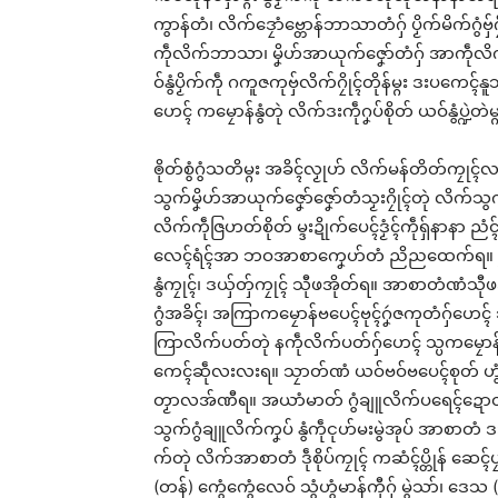
ကွာန်တံ၊ လိက်ဒၠောံဗ္တောန်ဘာသာတံဂှ် ပၟိက်မိက်ဂွံဗှ်
ကဵုလိက်ဘာသာ၊ မၞိဟ်အာယုက်ဇၞော်တံဂှ် အာကဵုလိက်ကာ
ဝ်နွံပၟိက်ကဵု ဂကူဇကုဗှ်လိက်ဂၠိုၚ်တိုန်မ္ဂး ဒးပကေၚ်
ဟေၚ် ကမၠောန်နွံတုဲ လိက်ဒးကဵုဂၞပ်စိုတ် ယဝ်နွံပ္ဍဲတဲမ္
ၜိုတ်စွံဂွံသတိမ္ဂး အခိၚ်လၟုဟ် လိက်မန်တိတ်ကၠုၚ်
သွက်မၞိဟ်အာယုက်ဇၞော်ဇၞော်တံသၟးဂၠိုၚ်တုဲ လိက်သွက
လိက်ကဵုဇြဟတ်စိုတ် မ္ဒးဍိုက်ပေၚ်ဒၟံၚ်ကဵုရှ်နာနာ ညံ
လေၚ်ရံၚ်အာ ဘဝအာစာကၞေဟ်တံ ညိညထေက်ရ။ ပ္ဍဲမွ
နွံကၠုၚ်၊ ဒယှ်တှ်ကၠုၚ် သီုဖအိုတ်ရ။ အာစာတံဏံသီုဖအ
ဂွံအခိၚ်၊ အကြာကမၠောန်ဗပေၚ်ဗုၚ်ဂၞဴဇကုတံဂှ်ဟေၚ
ကြာလိက်ပတ်တုဲ နကဵုလိက်ပတ်ဂှ်ဟေၚ် သ္ပကမၠောန်ဗပေၚ်
ကေၚ်ဆဵုလးလးရ။ သၠာတ်ဏံ ယဝ်ဗဝ်ဗပေၚ်စုတ် ဟွံမာန်
တၟာလအ်ဏီရ။ အယာံမာတ် ဂွံချူလိက်ပရေၚ်ဍောတ် မွဲပို
သွက်ဂွံချူလိက်ကၞပ် နွံကဵုၚုဟ်မးမွဲအုပ် အာစာတံ ဒးပ
က်တုဲ လိက်အာစာတံ ဒဵုစိုပ်ကၠုၚ် ကဆံၚ်ပ္တိုန် ဆေၚ်ပ
(တန်) ကွေံကွေံလေဝ် သွံဟွံမာန်ကီုဂှ် မွဲသာ်၊ ဒေသ (နေဝ