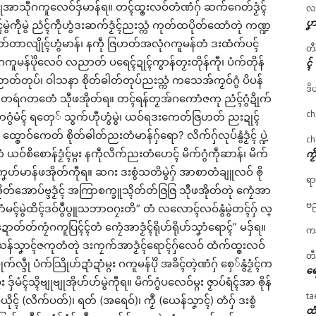
တဲ ဂၠုအာသီုဂကူလေဝ်ဒှ်မာန်ရ။ တၚ်ထ္ၜးလဝ်တံဏံဂှ် ဆက်ဂေတ်ဒၟံၚ်
လဂ္
ပၞာ
မွဲကဵုမွဲ ညံၚ်ကဵုဟွံဒးဆက်ဒၟံၚ်ညးသ္ကံ ကုတ်ထပိုတ်ထောံတုဲ ကဏ္ဍ
ဲ ကေတ်တာလျိုၚ်ဟွံမာန်၊ နကဵု ဇြဟတ်အလုံဂကူမန်တံ ဒးထံက်ပၚ်
တီ
ူမန်ပိုဲလေဝ် လညာတ် ပရေၚ်ဍုၚ်ကွာန်တၟးတိုန်ကီု၊ ပံက်တိုန်
ၚ်
မၞိဟ်လညာတ်တုပ်၊ ဝါသနာ စိုတ်ဓါတ်တုပ်ညးသ္ကံ ကသေအ်ကၟဝ်ဂွံ ပိပန်
ဒိ
ိတ်တရဴဂတတေံ သီုဖအိုတ်ရ။ တၚ်ရန်တၟအ်ဂကောံဇကု ညံၚ်ဂွံဍိုက်
ch
အာဂွံမံၚ် ရတှေ် သွက်ဟီုဟွံမွဲ၊ ယဝ်ရဒးကေတ်ဇြဟတ် ညးဍုၚ်
်သီ ထ္ၜောဝ်ကေတ် စိုတ်ဓါတ်ညးတံမာန်ဂှ်ရော? လိက်ဂှ်လုပ်နွံဒၟံၚ် ပ္ဍဲ
ch
ဝ်စိစောန်ဒၟံၚ်မ္ဂး နကဵုလိက်ညးတံဟေၚ် မိက်ဂွံကဵုဆာန်၊ မိက်
ကၟ
ကဵုကၞေဟ်မာန်ဖအိုတ်ကီုရ။ ဆဂး ဒးစွံသတိမွဲဂှ် အာစာတံချူလဝ် ၜို
ရာ
 ဆၜိုတ်အောပ်ဗ္ဒဒၟံၚ် အကြာစက္ခူသ္ၚိတ်တ်ဇြဇြ သီုဖအိုတ်တုဲ ကၠေံအာ
ဗည
ံမၚ်မွဲထိၚ်ဒဝ်ပွဳပွူသဘာဝဂၠးတိ” တံ လလောၚ်လဝ်နွံမွဲတၚ်ဂှ် လ္
 ဂကူဍောတ်တ်ကၠံဂကူပြၚ်ၚ်တံ ကၠေံအာဒၟံၚ်ရိုဟ်ရိုဟ်သၞာံရောၚ်” မဒှ်ရ။
ကန
န်သၞာၚ်ဇကုတံတုဲ ဒးကၠက်အာဒၟံၚ်ရောၚ်ဂှ်လေဝ် ထံက်ထ္ၜးလဝ်
တီ
က်လ္ဒဵု ပံက်သြိုဟ်ဍာံဍာံမ္ဂး ဂကူမန်ပိုဲ အခိၚ်တ္ၚဲဏံဂှ် စှေ်နွံဒၟံၚ်က
ရေ
်မံၚ်သ္ၚိဗျုဗျုအိုဟ်ဟ်မွဲကီုရ။ မိက်ဂွံပလေဝ်မ္ဂး ဇၟာပ်ရံၚ်အာ ၜိုန်
ta
ိုၚ် (လိက်ပတ်)၊ ရတ် (အရေဝ်)၊ ကၟဳ (ယေန်သၞာၚ်) တံဂှ် ဒးစွံ
ထံ