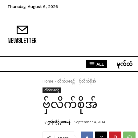
Thursday, August 6, 2026
NEWSLETTER
မုက်တံ
ALL
Home
လိက်ပရေၚ်
ဗှ်လိက်စိုအ်
လိက်ပရေၚ်
ဗှ်လိက်စိုအ်
By
ဌာန်ပရိုၚ်ဗၠးၜးမန်
September 4, 2014
Share