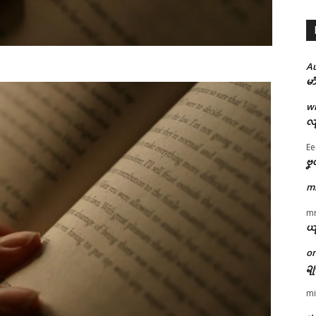
A
မာ
w
လျ
Ee
ဗၞ
m
m
ယ
o
ဍ
mi