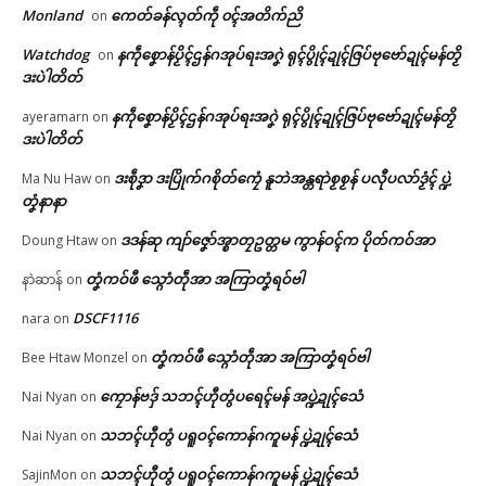
အလဵုအသဳဍုၚ်ဗၟာတၟိကဵု လစွံစိုတ်
တၠအဝဵုပၞာန် မဂြောပ်လဝ်ကယျိုၚ်
🏛 လညာတ်ပါ်ပဲါ
Monland
ကေတ်ခန်လ္ၚတ်ကဵု ၀ၚ်အတိက်ညိ
on
အာဇြဳယာန် ဗီုလဵုဒှ်ကၠုၚ်မာန်ရော
ဒဳမဵုကရေဇြဳ
…
May 19, 2026
Watchdog
နကဵုစၞောန်ပၟိၚ်ဌန်ဂအုပ်ရးအဂၞဲ ရုၚ်ပွိုၚ်ဍုၚ်ဇြပ်ဗုဗော်ဍုၚ်မန်တၟိ
on
ညးဒါန်လိက်
February 24, 2026
In "လိက်ပရေၚ်"
ဒးပဲါတိတ်
In "လိက်ပရေၚ်"
နကဵုစၞောန်ပၟိၚ်ဌန်ဂအုပ်ရးအဂၞဲ ရုၚ်ပွိုၚ်ဍုၚ်ဇြပ်ဗုဗော်ဍုၚ်မန်တၟိ
ayeramarn
on
ဗွဳဒဳယဵု
ဒးပဲါတိတ်
ကေတ်အဆက်
ဒးစဵုဒၞာ ဒးပြိုက်ဂစိုတ်ကၠေံ နူဘဲအန္တရာဲစၟစၟန် ပလီုပလာ်ဒၟံၚ် ပ္ဍဲ
Ma Nu Haw
on
တၞံနာနာ
ဒဒန်ဆု ကျာ်ဇၞော်အ္စာတၠဥတ္တမ ကွာန်ဝၚ်က ပိုတ်ကဝ်အာ
Doung Htaw
on
တရဴပၠန်ဂတး စိုပ်ဒၟံၚ်ဂၠံၚ်လဵုရရော
© ဌာန်ပရိုၚ်ဗၠးၜးမန်
………
တၞံကဝ်ဖီ သ္ဂောံတဵုအာ အကြာတၞံရဝ်ဗါ
နာဲဆာန်
on
July 21, 2026
In "လိက်ပရေၚ်"
DSCF1116
nara
on
တၞံကဝ်ဖီ သ္ဂောံတဵုအာ အကြာတၞံရဝ်ဗါ
Bee Htaw Monzel
on
ကၠောန်ဗဒှ် သဘၚ်ဟီုတွံပရေၚ်မန် အပ္ဍဲဍုၚ်သေံ
Nai Nyan
on
သဘၚ်ဟီုတွံ ပရူဝၚ်ကောန်ဂကူမန် ပ္ဍဲဍုၚ်သေံ
Nai Nyan
on
သဘၚ်ဟီုတွံ ပရူဝၚ်ကောန်ဂကူမန် ပ္ဍဲဍုၚ်သေံ
SajinMon
on