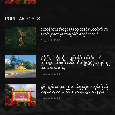
POPULAR POSTS
ကောန်ကွာန်အံင်ဇၞး (၅) တၠ ဒးဒုင်ရပ်လဝ်ကဵု က
ရောင်ပၞာန်ကမ္မယှေန်ပၞာန်ဂှ် က္လေင်ဗၠးကၠုင်
August 7, 2026
ပ္ဍဲပွိုင်ဍုင်လ္ၚဵု တွဵုရးဍုင်မန်ဂှ် ထပ်ကဵုသတိ
သွက်ဂွံဒ္ဂေတ်ဗက် အမိင်တိတ်ဗ္တံဟွံဂွံဂှ်တုဲ ရပ်ကၠု
င်အဆက်ဆက်နွံ
August 7, 2026
ပ္ဍဲၜဳက္လေင် ဒေံဒုအကြာပ်ဒပ်ဗၠာဲသၟိင်ပါလုပ်ကီု သီု
ဖအိုတ် သၟတ် (၇) တၠ ဒးဒုင်ရပ်သ္ပကောန်ပၞာန်
August 6, 2026