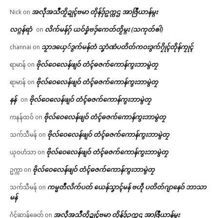
အလဵုအသဳတၟိဍုၚ်ဗမာ တိုန်ဒှ်ဥက္ကဌ အာဇြဳယာန်မ္ဂး
Nick
on
လဂ္ဂန်ရာံ
လိက်မန်ဂှ် ယဝ်ခၞံဗဒှ်ကေတ်တၟိမ္ဂး (သကုတ်ၜါ)
on
သၟာဒယှေ်ဒွက်မန်တံ သၞာံဏံပတိတ်ကဝးဒွက်ဂၠိုၚ်တိုန်ကၠုၚ်
channai
on
ဗိုလ်ဝေလေန်ဖျဝ် တံၚ်ဓဇက်ကောန်ကွးဘာမွဲတၠ
ရာမာန်
on
ဗိုလ်ဝေလေန်ဖျဝ် တံၚ်ဓဇက်ကောန်ကွးဘာမွဲတၠ
ရာမာန်
on
နန်
ဗိုလ်ဝေလေန်ဖျဝ် တံၚ်ဓဇက်ကောန်ကွးဘာမွဲတၠ
on
ဗိုလ်ဝေလေန်ဖျဝ် တံၚ်ဓဇက်ကောန်ကွးဘာမွဲတၠ
ကနန်ထဝ်
on
ဗိုလ်ဝေလေန်ဖျဝ် တံၚ်ဓဇက်ကောန်ကွးဘာမွဲတၠ
သက်သီမန်
on
ဗိုလ်ဝေလေန်ဖျဝ် တံၚ်ဓဇက်ကောန်ကွးဘာမွဲတၠ
ယုဝဟံသာ
on
ဗိုလ်ဝေလေန်ဖျဝ် တံၚ်ဓဇက်ကောန်ကွးဘာမွဲတၠ
ဥက္ကာ
on
ကမ္မတဳလိက်ပတ် ယေန်သၞာၚ်မန် ဗဟဵု ပတိတ်ဂျာနေဝ် ဘာသာ
သက်သီမန်
on
မန်
အလဵုအသဳတၟိဍုၚ်ဗမာ တိုန်ဒှ်ဥက္ကဌ အာဇြဳယာန်မ္ဂး
ဂံၚ်ဆာန်ခေတ်
on