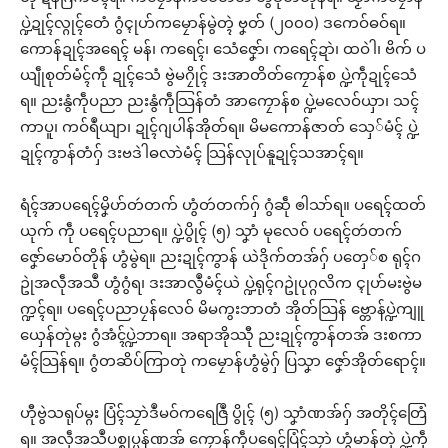
ပ္ဍဲဍုၚ်လ္ဂုၚ်တေံ ဂွံၚ္ၚုဟ်ကမၠောန်မွဲတ္ၚဲ ဗၞတ် (၂၀၀၀) ဒကေဝ်ဓဝ်ရ။
ကောန်ဍုၚ်အရေၚ် မန်၊ ကရေၚ်၊ သေံဇၞော်၊ ကရေၚ်ဍာဲ၊ ထဝဲါ၊ ဗိက် ပ
ယျဵုစုတ်မံၚ်ကဵု ဍုၚ်သေံ ဗွဲမဂၠိုၚ် ဒးအာတိတ်ကၠောန်စ ပ္ဍဲကဵုဍုၚ်သေံ
ရ။ ညးနွံကဵုပညာ ညးနွံကဵုသြန်တံ အာကၠောန်စ ပ္ဍဲမလေဝ်ယှာ၊ သၚ်
ကာပူ၊ ကဝ်ရဳယျာ၊ ဍုၚ်ဂျပါန်အိုတ်ရ။ မိမကောန်ဇာတ် သှေ်မံၚ် ပ္ဍဲ
ဍုၚ်ကွာန်တံဂှ် ဒးဗဒဲါဓလာဲမံၚ် သြန်လုုပ်နူဍုၚ်သအာၚ်ရ။
ရံၚ်အာပရေၚ်မၞိဟ်တဴတက် ဟွံတဴတက်ဂှ် ဂွံဆဵု ၜါသာ်ရ။ ပရေၚ်ထတ်
ယုက် ကဵု ပရေၚ်ပညာရ။ ပ္ဍဲပွိုၚ် (၅) သၞာံ မုလေဝ် ပရေၚ်တဴတက်
ဇၞော်မောဝ်တိုန် ဟွံမွဲရ။ ညးဍုၚ်ကွာန် ယဲဒိုက်တအ်ဂှ် ပတှေ်စ ရုၚ်ဂ
ဥုဲအလဵုအသဳ ဟွံဂွံရ၊ ဒးအာလွဳမံၚ်ယဲ ပ္ဍဲရုၚ်ဂဥုဲပုဂ္ဂလိက ၚ္ၚုဟ်မးဗွဲမ
က္ဍၚ်ရ။ ပရေၚ်ပညာပၠန်လေဝ် မိမကွးဘာတံ အိုတ်သြန် ဗ္တောန်ပ္ဍဲကျူ
ယှေန်တုဲမ္ဂး ဂွံအံၚ်ပ္ဍဲဘာရ။ အရာအိုဿီု ညးဍုၚ်ကွာန်တအ် ဒးစကာ
မံၚ်သြန်ရ။ ဂွံတဆိပ်ကြာတုဲ ကမၠောန်ဟွံမွဲဂှ် ပြသၞာ ဇၞော်အိုတ်ရောၚ်။
ဟီုဗွဲသရုပ်မ္ဂး ပြံၚ်သၠာဲဒဳမဝ်ကရေဇြဳ ပွိုၚ် (၅) သၞာံဏအ်ဂှ် အတိုၚ်တြေံ
ရ။ အလဵုအသဳပစ္စုပ္ပန်ဏအ် ကၠောန်ကဵုပရေၚ်ပြံၚ်သၠာဲ ဟွံမာန်တုဲ ပ္ဍဲကဵု