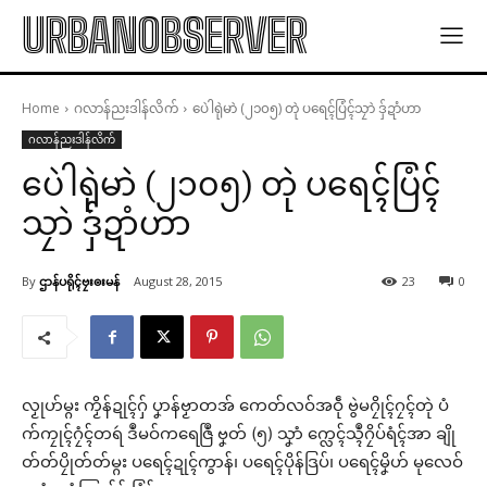
URBANOBSERVER
Home
ဂလာန်ညးဒါန်လိက်
ပေဲါရုဲမာဲ (၂၁၀၅) တုဲ ပရေၚ်ပြံၚ်သၠာဲ ဒှ်ဍာံဟာ
ဂလာန်ညးဒါန်လိက်
ပေဲါရုဲမာဲ (၂၁၀၅) တုဲ ပရေၚ်ပြံၚ်
သၠာဲ ဒှ်ဍာံဟာ
By
ဌာန်ပရိုၚ်ဗၠးၜးမန်
August 28, 2015
23
0
လၟုဟ်မ္ဂး ကၟိန်ဍုၚ်ဂှ် ပၞာန်ဗၟာတအ် ကေတ်လဝ်အဝဵု ဗွဲမဂၠိုၚ်ဂၠၚ်တုဲ ပံ
က်ကၠုၚ်ဂၠံၚ်တရဴ ဒဳမဝ်ကရေဇြဳ ဗၞတ် (၅) သၞာံ က္လေၚ်သ္ၚဳဂၠိပ်ရံၚ်အာ ချို
တ်တ်ပၠိုတ်တ်မ္ဂး ပရေၚ်ဍုၚ်ကွာန်၊ ပရေၚ်ပိုန်ဒြပ်၊ ပရေၚ်မၞိဟ် မုလေဝ်