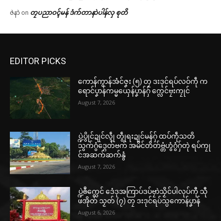
တၠပညာဝၚ်မန် ဒံက်တာနာဲပါန်လှ စုတိ
ဇဲနာဲ
on
EDITOR PICKS
ကောန်ကွာန်အံင်ဇၞး (၅) တၠ ဒးဒုင်ရပ်လဝ်ကဵု က
ရောင်ပၞာန်ကမ္မယှေန်ပၞာန်ဂှ် က္လေင်ဗၠးကၠုင်
August 7, 2026
ပ္ဍဲပွိုင်ဍုင်လ္ၚဵု တွဵုရးဍုင်မန်ဂှ် ထပ်ကဵုသတိ
သွက်ဂွံဒ္ဂေတ်ဗက် အမိင်တိတ်ဗ္တံဟွံဂွံဂှ်တုဲ ရပ်ကၠု
င်အဆက်ဆက်နွံ
August 7, 2026
ပ္ဍဲၜဳက္လေင် ဒေံဒုအကြာပ်ဒပ်ဗၠာဲသၟိင်ပါလုပ်ကီု သီု
ဖအိုတ် သၟတ် (၇) တၠ ဒးဒုင်ရပ်သ္ပကောန်ပၞာန်
August 6, 2026