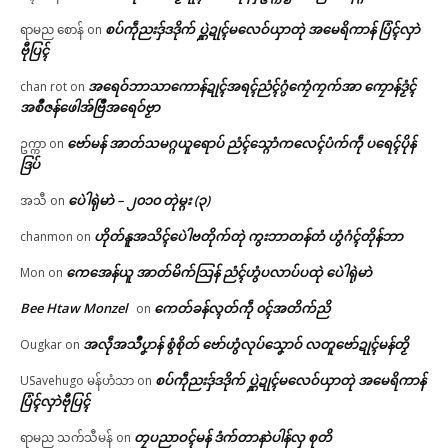
စပ်ကဵုညးဒှ်ဒဒိုက် ပ္ဋဲဍုၚ်မလေဝ်ယှာတုဲ အမေရိကာန် ပြံၚ်လှာဲ
ရာမည စောန်
on
ဗီုပြၚ်
အရေဝ်ဘာသာကောန်ဍုၚ်အရၚ်ညံၚ်ဂွံကၠေံကၠက်အာ ကၠောန်ဒၟံၚ်
chan rot
on
အစဳဇန်ဖေါအ်ဗြဳအရေဝ်ဗၟာ
ဗော်မန် အာတ်သမဂ္ဂယူရောပ် ညံၚ်သ္ဂောံကလေၚ်ပံက်ကဵု ပရေၚ်ပိုန်
ဥက္ကာ
on
ဒြပ်
ပေဲါရုဲမာဲ – ၂၀၁၀ တုဲမ္ဂး (၃)
အသီ
on
ဟိုတ်နူအသိၚ်ပေဲါဗတိုက်တုဲ ကွးဘာတန်တံ ဟွံဂံၚ်တိုန်ဘာ
chanmon
on
ကေအေန်ယူ အာတ်မိက်သြန် ညံၚ်ဟွံပလာပ်ပထုဲ ပေဲါရုဲမာဲ
Mon
on
Bee Htaw Monzel
ကေတ်ခန်လ္ၚတ်ကဵု ၀ၚ်အတိက်ညိ
on
အလဵုအသဳပၞာန် စွံစိုတ် ဗော်ဟွံလုပ်သၞောဝ် လတူဗော်ဍုၚ်မန်တၟိ
Ougkar
on
စပ်ကဵုညးဒှ်ဒဒိုက် ပ္ဋဲဍုၚ်မလေဝ်ယှာတုဲ အမေရိကာန်
USavehugo မန်ဟံသာ
on
ပြံၚ်လှာဲဗီုပြၚ်
တၠပညာဝၚ်မန် ဒံက်တာနာဲပါန်လှ စုတိ
ရာမည သက်သီမန်
on