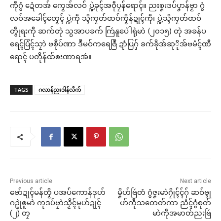
ကဵုဂွံ ဍေံတအ် ကၟေအ်လဝ် ပ္ဍဲခုၚ်အဝဵုပၠန်ရောၚ်။ ညးစၞးဒပ်ပၞာန်ဗၟာ ဂွံ
လဝ်အခေါၚ်တၟေၚ် ပ္ဍဲကဵု သ္ၚိကၠတ်ထဝ်ကၟိန်ဍုၚ်ကီု၊ ပ္ဍဲသ္ၚိကၠတ်ထဝ်
တွဵုရးကီု ဆက်တုဲ သ္ပအာပခက် ကြဴနူပေဲါရုဲမာဲ (၂၀၁၅) တုဲ အခန်ပ
ရေၚ်ပြံၚ်သၠာဲ ဗစိိုပ်ဏာ ဒဳမဝ်ကရေဇြဳ ဍာံပြဂှ် ခက်ခိုအ်ဆုိုအ်ဗမံၚ်ဏီ
ရောၚ် ပတိုန်ထ်ၜးဏာရအဴ။
TAGS
ဂလာန်ညးဒါန်လိက်
Previous article
Next article
ဗော်ဍုၚ်မန်တၟိ ပအပ်ကောန်ဒုဟ်
မၞိဟ်ဗြဴတံ ဂွံဇၞးမာဲဂၠိုၚ်ၚ်ဂှ် ဆဝ်ဗ္ၚု
ဂဥုဲၜူမာဲ ကုဒပ်ဗၠာဲသၟိၚ်မုဟ်ဍုၚ်
ဟ်ကဵုသတေတ်ကာ ညံၚ်ဂွံစုတ်
(၂) တၠ
မာဲကဵုအမာတ်ညးဗြဴ