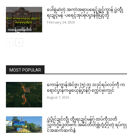
ပေါဲရုဲမာဲတုဲ အကာဲအရာပရေၚ်ဍုၚ်ကွာန် ပ္ဍဲတွဵု
ရးဍုၚ်မန် -ပရေၚ်အုပ်ဓုပ်ပၞာန်ဗီုပြၚ်တၟိ
February 24, 2026
ဂလာန်ညးဒါန်လိက်
MOST POPULAR
ကောန်ကွာန်အံင်ဇၞး (၅) တၠ ဒးဒုင်ရပ်လဝ်ကဵု က
ရောင်ပၞာန်ကမ္မယှေန်ပၞာန်ဂှ် က္လေင်ဗၠးကၠုင်
August 7, 2026
ပ္ဍဲပွိုင်ဍုင်လ္ၚဵု တွဵုရးဍုင်မန်ဂှ် ထပ်ကဵုသတိ
သွက်ဂွံဒ္ဂေတ်ဗက် အမိင်တိတ်ဗ္တံဟွံဂွံဂှ်တုဲ ရပ်ကၠု
င်အဆက်ဆက်နွံ