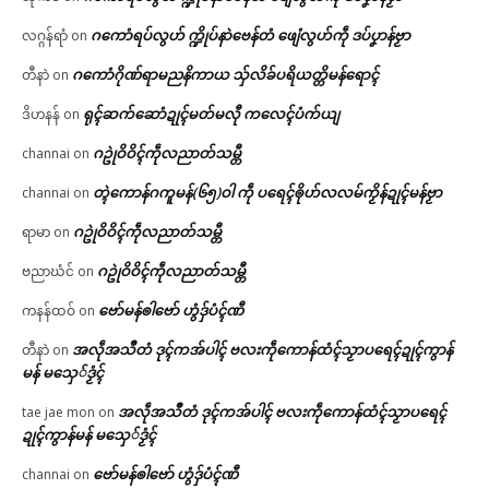
ဂကောံရပ်လွဟ် က္ဍိုပ်နာဲဗေန်တံ ဖျေံလွဟ်ကဵု ဒပ်ပၞာန်ဗၟာ
လဂ္ဂန်ရာံ
on
ဂကောံဂိုဏ်ရာမညနိကာယ သှ်လိခ်ပရိယတ္တိမန်ရောၚ်
တီနာဲ
on
ရုၚ်ဆက်ဆောံဍုၚ်မတ်မလီု ကလေၚ်ပံက်ယျ
ဒိဟနန်
on
ဂဥုဲဝိဝိၚ်ကဵုလညာတ်သမ္တီ
channai
on
တ္ၚဲကောန်ဂကူမန်(၆၅)ဝါ ကဵု ပရေၚ်ၜိုဟ်လလမ်ကၟိန်ဍုၚ်မန်ဗၟာ
channai
on
ဂဥုဲဝိဝိၚ်ကဵုလညာတ်သမ္တီ
ရာမာ
on
ဂဥုဲဝိဝိၚ်ကဵုလညာတ်သမ္တီ
ဗညာဃံင်
on
ဗော်မန်ၜါဗော် ဟွံဒှ်ပံၚ်ဏီ
ကနန်ထဝ်
on
အလဵုအသဳတံ ဒုၚ်ကအ်ပါၚ် ဗလးကဵုကောန်ထံၚ်သၟာပရေၚ်ဍုၚ်ကွာန်
တီနာဲ
on
မန် မသှေ်ဒၟံၚ်
အလဵုအသဳတံ ဒုၚ်ကအ်ပါၚ် ဗလးကဵုကောန်ထံၚ်သၟာပရေၚ်
tae jae mon
on
ဍုၚ်ကွာန်မန် မသှေ်ဒၟံၚ်
ဗော်မန်ၜါဗော် ဟွံဒှ်ပံၚ်ဏီ
channai
on