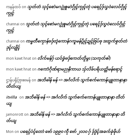
သၟတ်တံ သုၚ်စောဲမဂဥုဲၜူမာဲဂၠိုၚ်ကၠုၚ်တုဲ ပရေၚ်ဒှ်သၞဝဲလေဝ်ဂၠိုၚ်
ကနန်ထဝ်
on
ကၠုၚ်
သၟတ်တံ သုၚ်စောဲမဂဥုဲၜူမာဲဂၠိုၚ်ကၠုၚ်တုဲ ပရေၚ်ဒှ်သၞဝဲလေဝ်ဂၠိုၚ်
channai
on
ကၠုၚ်
ကမ္မတဳကၠောန်ဗဒှ်တ္ၚဲကောန်ဂကူမန်ပွိုၚ်ဍုၚ်ဇြပ်ဗု ဒးထ္ပက်စၟတ်တဲ
channai
on
ဒုၚ်လျိုၚ်
လိက်မန်ဂှ် ယဝ်ခၞံဗဒှ်ကေတ်တၟိမ္ဂး (သကုတ်ၜါ)
mon kawt hnat
on
ဂကောံဂိုဏ်ရာမညနိကာယ သှ်လိခ်ပရိယတ္တိမန်ရောၚ်
mon kawt hnat
on
အဘိဓါန် မန် => အၚ်္ဂလိက် သွက်စက်ကောန်ပျူတာနာနာ
ဌာန်ပရိုၚ်ဗၠးၜးမန်
on
တိတ်ယျ
itvilla
အဘိဓါန် မန် => အၚ်္ဂလိက် သွက်စက်ကောန်ပျူတာနာနာ တိတ်
on
ယျ
အဘိဓါန် မန် => အၚ်္ဂလိက် သွက်စက်ကောန်ပျူတာနာနာ တိ
jamonrott
on
တ်ယျ
ပရေၚ်ပံၚ်တောဲ ဗော် ၁၉၉၀ ကဵု ဗော် ၂၀၁၀ ဂှ် ဒှ်ဒၟံၚ်အခက်ခုဲဖိုဟ်
Mon
on