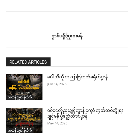
ဌာန်ပရိုၚ်ဗၠးၜးမန်
RELATED ARTICLES
ပေဲါသဳကၠဳ အကြာဇြဟတ်ဓရိုဟ်ပၞာန်
July 14, 2026
ဂလာန်ညးဒါန်လိက်
ဓဝ်ပတှ်ေညးဍုၚ်ကွာန် ကေုာံ ကၠတ်ထဝ်တွဵုရး
ဍုၚ်မန် ပ္ဍဲသ္ကေံတဲဒပ်ပၞာန်
May 14, 2026
ဂလာန်ညးဒါန်လိက်