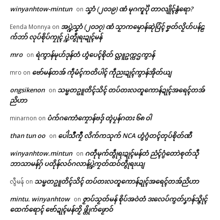
winyanhtow-mintun
သၞာံ (၂၀၁၉) ဏံ မုဂကူပိုဲ တာလျိုၚ်နွံရော?
on
အပ္ဍဲသၞာံ (၂၀၁၇) ဏံ သၟာကမၠောန်ဆုဲပြံၚ် ဗၞတ်လၟိဟ်ပန်ဠ
Eenda Monnya
on
က်ဘာ် လုပ်စိုပ်ကၠုၚ် ပ္ဍဲတွဵုရးဍုၚ်မန်
mro
ရဲကွာန်မုဟ်ဒုန်တံ ဟွံပေၚ်စိုတ် လ္တူဥက္ကဌကွာန်
on
ဗော်မန်တအ် ကဵုမံၚ်ကတိပါၚ် ကဵုညးဍုၚ်ကွာန်အိုတ်ယျ
mro
on
ongsikenon
သမ္မတဥူတိၚ်သိၚ် တပ်တးလတူကောန်ဍုၚ်အရေၚ်တအ်
on
ညိဟာ
ပံက်ဂကောံကၠောန်ဗဒှ် တ္ၚဲပၠန်ဂတး ၆၈ ဝါ
minarnon
on
than tun oo
ပေါဲသဳကၠဳ လိက်ကသုက် NCA ဟွံဂွံတၚ်တုပ်စိုတ်ဏီ
on
ဌာန်ပရိုၚ်ဗၠးၜးမန်
Related
winyanhtow.mintun
ဂတဵုမုက်တွဵုရးဍုၚ်မန်တံ ညံၚ်ဂွံတောဲစုတ်သီု
on
ဘာသာမန်ဂှ် ပတိုန်လဝ်ဂလာန်ပ္ဍဲကၠတ်ထဝ်တွဵုရးယျ
ရုဲစှ်
သမ္မတဥူတိၚ်သိၚ် တပ်တးလတူကောန်ဍုၚ်အရေၚ်တအ်ညိဟာ
လွီမန်
on
mintu. winyanhtow
ဇၟာပ်သၟတ်မန် စိုပ်အဝဲတံ ဒးလေပ်ကွတ်ပၞာန်သ္ဇိုၚ်
on
ပရိုၚ်လက္ကရဴအိုတ်
ထေက်ရောၚ် ဗော်ဍုၚ်မန်တၟိ ဖ္တိုက်ဖၟောဝ်