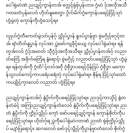
ပေဲါရုဲမာဲဏံ ညးဍုၚ်ကွာန်တအ် က္လေၚ်ရုဲစှ်ပၠန်ဟာ။ ဂွံမာဲ ဒှ်အလဵုအသဳ
ဂတတေံပၠန်လေဝ် ဟိုတ်နူစေတၞာ ပၟိက်မိက်ဂွံကၠောန်ပရေၚ်ပြံၚ်သၠာဲ
ဟွံမွဲတုဲ ကၠောန်ကဵုဟွံသေၚ်ရ။
လၟုဟ်ဂွံတီကေတ်မွဲသာ်ပၠန်ဂှ် သ္ကိုပ်ပၞာန် နူဒပ်ပၞာန်ဗၟာ ဗွဲမဂၠိုၚ်ဂၠေၚ်တ
အ် ရာံတိတ်နူပၞာန် လုပ်အာ ပ္ဍဲဗော်ကျခိုၚ်ယျေ လုပ်ပေဲါရုဲမာဲရ။ ရန်
တၟအ်လဝ် ဂွံဒှ်အမာတ် သီုဂွံဒှ်အလဵုအသဳရ။ သ္ကိုပ်ပၞာန်တအ်ဂှ် လညာ
တ်တြေံ အခိုက်တြေံရ နွံရောၚ်၊ ဗွဲမဂၠိုၚ် လညာတ်ပရေၚ်ပြံၚ်သၠာဲ ဟွံမွဲ
ရ။ ရန်တၟအ်ကဵု ဂွံထိ်ၚ်လဝ်အဝဵု ဂွံစဵုဒၞာပရေၚ်ပိုန်ဒြပ် ဂွံစဵုဒၞာ မကၠော
န်သ္ပလဝ်ကေၚ်ကာပရေံပရေံတုဲ လုပ်ပေဲါရုဲမာဲရ။ ၜိုန်ရ ပြံၚ်သၠာဲထောံ
ကယျိုၚ်ကၠာလေဝ် လညာတ် ဟွံပြံၚ်ရ။
ညးဍုၚ်ကွာန်တအ်ဂှ် နွံပၟိက်ကဵုပရေၚ်ပြံၚ်သၠာဲရ။ ညးဒုၚ်ကာသၟိၚ် နွံတ
န်တဴမံၚ် အကြာညးဍုၚ်ကွာန်တံလေဝ် နွံပၟိက်ကဵုပရေၚ်ပြံၚ်သၠာဲရ။ ညး
တံ နွံပၟိက်ကဵု က္ဍိုပ်သ္ကိုပ် ကေုာံ ဗော်ပရေၚ်ဍုၚ်ကွာန် ကၠောန်ၜိုတ်ကဵုပ
ရေၚ်ပြံၚ်သၠာဲရ။ ဟိုတ်ဂှ်ရ ပ္ဍဲကဵုပေဲါရုဲမာဲဂတဏံ ညးတံ ရုဲစှ်က္ဍိုပ်သ္ကို
ပ် မဍာံပြရောၚ်။ ဆဂးလေဝ် ဗော်ဒုၚ်သ္ဇိုၚ်ကဵုပၞာန်ဗၟာတံလေဝ် ၜိုတ်ဂွံ