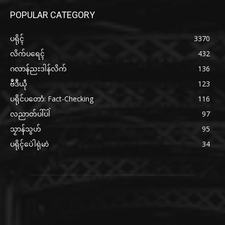
POPULAR CATEGORY
ပရိုၚ်
3370
လိက်ပရေၚ်
432
ဂလာန်ညးဒါန်လိက်
136
ဗဳဒဳယဵု
123
ပရိုင်ပတောံ: Fact-Checking
116
လညာတ်ပါ်ပါဲ
97
သၟာန်သွဟ်
95
ပရိုၚ်ပေဲါရုဲမာဲ
34