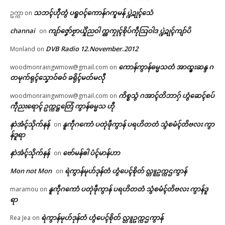
သဘၚ်ဟီုတွံ ပရူဝၚ်ကောန်ဂကူမန် ပ္ဍဲဍုၚ်သေံ
ဥက္ကာ
on
channai
ကျာ်ဇၞော်ဗၟာယှိုဲညဝါ က္ညကၠုၚ်စိုပ်ကဵုသြဝါဒ ပ္ဍဲဍုၚ်ကျာ်ပိ
on
DVB Radio 12.November.2012
Monland
on
ကောန်ကွာန်ဓမ္မသတံ အာထ္ၜးဆန္ဒ ဂ
woodmonraingwmow@gmail.com
on
တမုက်ရုၚ်သၞောဝ်ဓဝ် ခရိုၚ်မတ်မလီု
ကိစ္စသွံ ဂအာၚ်တိဘာဂှ် ဟွံဆေၚ်စပ်
woodmonraingwmow@gmail.com
on
ကဵုညးရောၚ် ဥက္ကဋ္ဌတြေံ ကွာန်ဓမ္မသ ဟီု
နာဲအံၚ်သိုက်နန်
နူကဵုဂကောံ ပတုဲဖဵုကွာန် ပရဟိတတံ သွံစမံၚ်တိဗလး ကွာ
on
န်ဒူရာ
နာဲအံၚ်သိုက်နန်
ဗော်မန်ၜါ ပံၚ်မာန်ဟာ
on
Mon not Mon
ရဲကွာန်မုဟ်ဒုန်တံ ဟွံပေၚ်စိုတ် လ္တူဥက္ကဌကွာန်
on
နူကဵုဂကောံ ပတုဲဖဵုကွာန် ပရဟိတတံ သွံစမံၚ်တိဗလး ကွာန်ဒူ
maramou
on
ရာ
ရဲကွာန်မုဟ်ဒုန်တံ ဟွံပေၚ်စိုတ် လ္တူဥက္ကဌကွာန်
Rea Jea
on