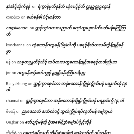
နာဲအံၚ်သိုက်နန်
ရဲကွာန်မုဟ်ဒုန်တံ ဟွံပေၚ်စိုတ် လ္တူဥက္ကဌကွာန်
on
ဗော်မန်ၜါ ပံၚ်မာန်ဟာ
ရာမာန်ယ
on
ongsikenon
သ္ဘၚ်သၠာဲဂတးလညာတ် ကေုာံထ္ၜးပျးလိက်ပတ်မန်တြေံတြ
on
ဟ်
တ္ၚဲကောန်ဂကူမန်(၆၅)ဝါ ကဵု ပရေၚ်ၜိုဟ်လလမ်ကၟိန်ဍုၚ်မန်
konchannai
on
ဗၟာ
သမ္မတဥူတိၚ်သိၚ် တပ်တးလတူကောန်ဍုၚ်အရေၚ်တအ်ညိဟာ
မန်
on
ဂကူမန်​သှ်ေၜက်ကၠုၚ် နူဍုၚ်မန်တြေံဟရိပုဉ္ဇ
jor
on
သ္ဘၚ်ကၞာစှေ်ဘာ တန်ဗတောန်ကွိုၚ်ကွိုက်မန် မရနုက်ကဵု (၃)
Banyakhong
on
ဝါ
သ္ဘၚ်ကၞာစှေ်ဘာ တန်ဗတောန်ကွိုၚ်ကွိုက်မန် မရနုက်ကဵု (၃) ဝါ
channai
on
ညးဒေသတံ ဒးထံက်ပၚ် သွက်က္ဍိုပ်ရပ်လွဟ်မန် ဖျေံလွဟ်
ဗီဇမန်
on
ဗော်ဍုၚ်မန်တၟိ ဂွံအခေါၚ်ဒၞာဲဖျေံဒပ်ဂၠိုၚ်တိုန်
Ougkar
on
ဂကောံရပ်လွဟ် က္ဍိုပ်နာဲဗေန်တံ ဖျေံလွဟ်ကဵု ဒပ်ပၞာန်ဗၟာ
သိုက်ဇံ
on