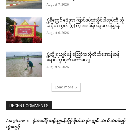
August 7, 2026
ပ္ဍဲၜဳက္လေင် ဒေံဒုအကြာပ်ဒပ်ဗၠာဲသၟိင်ပါလုပ်ကီု သီု
ဖအိုတ် သၟတ် (၇) တၠ ဒးဒုင်ရပ်သ္ပကောန်ပၞာန်
August 6, 2026
ပ္ဍဲတွဵုရးဍုင်မန် သြောံကသီုတိတ်အောန်မာန်
ရောင် သၟာဗ္ၚတံ တော်ခယျ
August 5, 2026
Load more
RECENT COMMENTS
Aungthaw
ဂွံအခေါၚ် တၚ်ယၟုမန်ဟီုဂှ် ၜိုတ်ဆ နာဲ၊ ဣစဳ၊ မာံ၊ မိ တံဓဝ်ရဂှ်
on
ဟွံတၟေၚ်