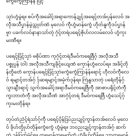
ကွေံကွေံကြာန်န် ပြံၚ်
သၠာဲဟွံမွဲရ။ စပ်ကဵုအခေါၚ်အရာကောန်ဍုၚ်အရေၚ်တအ်ပၠန်လေဝ် အ
လဵုအသဳပၞာန်မွဲသ္ကုတ်ဏံ မုလေဝ် ကဵုဟွံမာန်ကွေံ ဟိုတ်နူကဵုဒပ်ပၞာန်
ဗၟာ ပခက်လဝ်နာနာသာ်တုဲ ဂၠံၚ်တရဴပရေၚ်ၜိုဟ်လလမ်လေဝ် ဟွံကၠး
မးဏီရ။
ပရေၚ်ပြံၚ်သၠာဲ ဗစိုပ်ဏာ ကုဂၠံၚ်တရဴဒဳမဝ်ကရေဇြဳဂှ် အလဵုအသဳ
ပစ္စုပ္ပန် (ဝါ) အလဵုအသဳကျခိုၚ်ယျေဏံ ကၠောန်ဟွံလေပ်ရ။ အခိၚ်တို
န်တၟိတေံ ကၠောန်ပရေၚ်ပြံၚ်သၠာဲကွေံကွေံကြာန်န်ရောၚ် ဟီုလဝ်ကီုလေ
ဝ် ရမျာၚ်တအ်ဂှ် ဒှ်ဆရမျာၚ်အမၠံက်ဒုန်ရ။ ကြဴနူသာတုဲ ပရေံတိုန်ဂှ်
သၟာချဳဒရာၚ် သွက်အခေါၚ်အရာဒဳမဝ်ကရေဇြဳကီု အာစာပရိုၚ်တံကီု
ကွးဘာတံကီု အလဵုအသဳဏံ အာဂၠံၚ်တရဴ ဒဳမဝ်ကရေဇြဳ ဟွံသေၚ်ဂှ်
ကၠးမးတိုန်ရ။
တုပ်တဴညံၚ်ရဴသာ်ဂှ်ကီု ပရေၚ်ပိုန်ဒြပ်ညးဍုၚ်ကွာန်တအ်လေဝ် မုလေ
ဝ် ခိုဟ်တၟိုဟ်တိုန်ကွေံကွေံ ဟွံမွဲရ။ ဘဝညးဍုၚ်ကွာန်တအ်ဂှ် ဆက်
တုဲ ဍန်ဂြက်မံၚ်ရ။ ကမၠောန်ကမေတ်တံ ဟွံခိုဟ်တိုန်ရ။ သၟာကမၠောန်