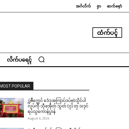
အၚ်္ဂလိက်
ဗၟာ
ဆက်စၠောံ
ထံက်ပၚ်
လိက်ပရေၚ်
MOST POPULAR
ပ္ဍဲၜဳက္လေင် ဒေံဒုအကြာပ်ဒပ်ဗၠာဲသၟိင်ပါ
လုပ်ကီု သီုဖအိုတ် သၟတ် (၇) တၠ ဒးဒုင်
ရပ်သ္ပကောန်ပၞာန်
August 6, 2026