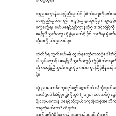
မိက်ဂွံဟီုရ။
ကုညးကၠောန်ပရေၚ်ညဳသၟဟ်ဂှ် ဒှ်ဖံက်သစ္စကဵုဗော်ပ
ပရေၚ်ညဳသၟဟ်ဂကူဂှ် ဂကူဂွံသၠးပွးတုဲကီုဒှ် ဂကူဟွံမ
ကွေံကွေံရ။ ဗော်ပရေၚ်ဍုၚ်ကွာန်ဟီုဂှ် ဒးဒုၚ်သ္ဇိုၚ်
ရေၚ်ညဳသၟဟ်ဂကူ ဟွံမွဲမ္ဂး ဗော်ဂၠိုၚ်ဂှ် လ္ပဟီုရ၊ မ
ကဵုဒးကၠိုဟ်ကၠးလဝ်ရ။
ဟိုတ်ဂှ်ရ သွက်ဗော်မန် တၞဟ်နသ္ဂောံကလိဂွံပေဲါအံၚ
ပါလုပ်ကၠောန် ပရေၚ်ညဳသၟဟ်ဂကူဂှ် ဟွံဒှ်ဖံက်သစ္စကဵုဗ
ကဵု ပရေၚ်ညဳသၟဟ်ဂကူတုဲမှ ဗော်ကၟောန်ခိုၚ်ဗိုန်မာန်
ၚ်။
ယွံ ညးမဆာန်ဂကူဇၞော်ဇၞော်ဍောတ်တ် သီုကဵုသၟတ်မပို
ကလိဂွံပေဲါအံၚ်ဇၞး ပ္ဍဲကဵုသၞာံ (၂၀၂၀) တေံမာန်ဂှ် လ္ပဒှ်
ဍိုၚ်လုပ်ကၠောန် ပရေၚ်ညဳသၟဟ်ဂကူအိုတ်စိုအ်၊ ဘိက်ပ
သစ္စကဵုဗော်ဟာ? တံရအဴ။
သွက်ဗော်ဂွံခိုၚ်ကၟောန် ဒးကၠောန်ပရေၚ်ညဳသၟဟ်