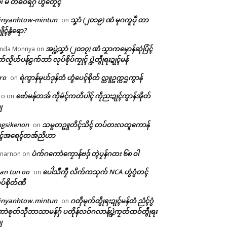
ံ၊ မိ တံဓဝ်ရဂှ် ဟွံတၟေၚ်
inyanhtow-mintun
သၞာံ (၂၀၁၉) ဏံ မုဂကူပိုဲ တာ
on
ိုၚ်နွံရော?
အပ္ဍဲသၞာံ (၂၀၁၇) ဏံ သၟာကမၠောန်ဆုဲပြံၚ်
nda Monnya
on
တ်လၟိဟ်ပန်ဠက်ဘာ် လုပ်စိုပ်ကၠုၚ် ပ္ဍဲတွဵုရးဍုၚ်မန်
ro
ရဲကွာန်မုဟ်ဒုန်တံ ဟွံပေၚ်စိုတ် လ္တူဥက္ကဌကွာန်
on
ဗော်မန်တအ် ကဵုမံၚ်ကတိပါၚ် ကဵုညးဍုၚ်ကွာန်အိုတ်
ro
on
ျ
ngsikenon
သမ္မတဥူတိၚ်သိၚ် တပ်တးလတူကောန်
on
ုၚ်အရေၚ်တအ်ညိဟာ
ပံက်ဂကောံကၠောန်ဗဒှ် တ္ၚဲပၠန်ဂတး ၆၈ ဝါ
narnon
on
an tun oo
ပေါဲသဳကၠဳ လိက်ကသုက် NCA ဟွံဂွံတၚ်
on
ပ်စိုတ်ဏီ
inyanhtow.mintun
ဂတဵုမုက်တွဵုရးဍုၚ်မန်တံ ညံၚ်ဂွံ
on
ာဲစုတ်သီုဘာသာမန်ဂှ် ပတိုန်လဝ်ဂလာန်ပ္ဍဲကၠတ်ထဝ်တွဵုရး
ျ