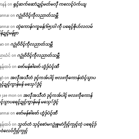
ရုၚ်ဆက်ဆောံဍုၚ်မတ်မလီု ကလေၚ်ပံက်ယျ
ဟနန်
on
ဂဥုဲဝိဝိၚ်ကဵုလညာတ်သမ္တီ
annai
on
တ္ၚဲကောန်ဂကူမန်(၆၅)ဝါ ကဵု ပရေၚ်ၜိုဟ်လလမ်
annai
on
ိန်ဍုၚ်မန်ဗၟာ
ဂဥုဲဝိဝိၚ်ကဵုလညာတ်သမ္တီ
မာ
on
ဂဥုဲဝိဝိၚ်ကဵုလညာတ်သမ္တီ
ာဃံင်
on
ဗော်မန်ၜါဗော် ဟွံဒှ်ပံၚ်ဏီ
န်ထဝ်
on
အလဵုအသဳတံ ဒုၚ်ကအ်ပါၚ် ဗလးကဵုကောန်ထံၚ်သၟာပ
နာဲ
on
ၚ်ဍုၚ်ကွာန်မန် မသှေ်ဒၟံၚ်
အလဵုအသဳတံ ဒုၚ်ကအ်ပါၚ် ဗလးကဵုကောန်
e jae mon
on
ၚ်သၟာပရေၚ်ဍုၚ်ကွာန်မန် မသှေ်ဒၟံၚ်
ဗော်မန်ၜါဗော် ဟွံဒှ်ပံၚ်ဏီ
annai
on
သၟတ်တံ သုၚ်စောဲမဂဥုဲၜူမာဲဂၠိုၚ်ကၠုၚ်တုဲ ပရေၚ်ဒှ်
န်ထဝ်
on
ဝဲလေဝ်ဂၠိုၚ်ကၠုၚ်