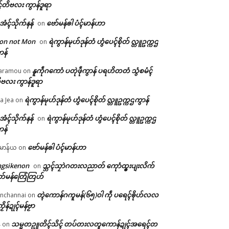
ၚ်တိဗလး ကွာန်ဒူရာ
ဲအံၚ်သိုက်နန်
ဗော်မန်ၜါ ပံၚ်မာန်ဟာ
on
on not Mon
ရဲကွာန်မုဟ်ဒုန်တံ ဟွံပေၚ်စိုတ် လ္တူဥက္ကဌ
on
ာန်
နူကဵုဂကောံ ပတုဲဖဵုကွာန် ပရဟိတတံ သွံစမံၚ်
aramou
on
ဗလး ကွာန်ဒူရာ
ရဲကွာန်မုဟ်ဒုန်တံ ဟွံပေၚ်စိုတ် လ္တူဥက္ကဌကွာန်
a Jea
on
ဲအံၚ်သိုက်နန်
ရဲကွာန်မုဟ်ဒုန်တံ ဟွံပေၚ်စိုတ် လ္တူဥက္ကဌ
on
ာန်
ဗော်မန်ၜါ ပံၚ်မာန်ဟာ
မာန်ယ
on
ngsikenon
သ္ဘၚ်သၠာဲဂတးလညာတ် ကေုာံထ္ၜးပျးလိက်
on
တ်မန်တြေံတြဟ်
တ္ၚဲကောန်ဂကူမန်(၆၅)ဝါ ကဵု ပရေၚ်ၜိုဟ်လလ
nchannai
on
ကၟိန်ဍုၚ်မန်ဗၟာ
သမ္မတဥူတိၚ်သိၚ် တပ်တးလတူကောန်ဍုၚ်အရေၚ်တ
်
on