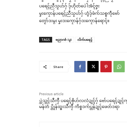
ပရေၚ်ညဳသၟဟ်ဂှ် ဒှ်ဟိုတ်ပေဲါအံၚ်ဇၞး
မၞးကၠောန်ပရေၚ်ညဳသၟဟ်ဂှ် ဟွံဒှ်ဖံက်သစ္စကဵုဗော်
တၟော်ဒးမ္ဂး မၞးဒးကၠောန်ဂှ်ဒးကၠောန်ရောၚ်။
TAGS
ဗညာဂဇံ (ပ္ၚ)
လိက်ပရေၚ်
Share
Previous article
ပ္ဍဲသ္ဘၚ်သဳကၠဳ ပရေၚ်ၜိုဟ်လလံဍုၚ်ဂှ် ဗော်ပရေၚ်ဍုၚ်က
မန်တံ ပ္တိုန်ထ္ၜးသဳကၠဳ ကိစ္စဒက်ပ္တန်ဍုၚ်ဖေတ်ဒရာ