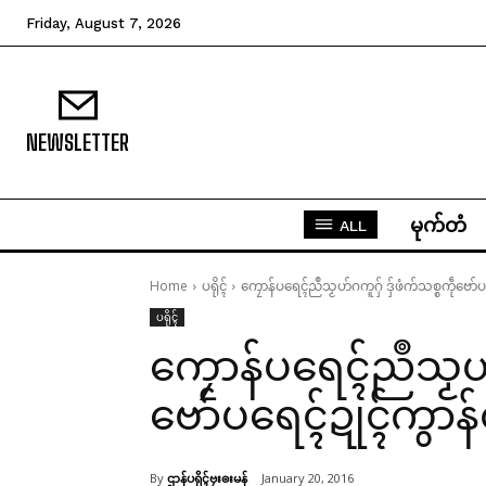
Friday, August 7, 2026
NEWSLETTER
မုက်တံ
ALL
Home
ပရိုၚ်
ကၠောန်ပရေၚ်ညဳသၟဟ်ဂကူဂှ် ဒှ်ဖံက်သစ္စကဵုဗော်
ပရိုၚ်
ကၠောန်ပရေၚ်ညဳသၟဟ်ဂ
ဗော်ပရေၚ်ဍုၚ်ကွာ
By
ဌာန်ပရိုၚ်ဗၠးၜးမန်
January 20, 2016