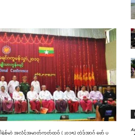
A
ေဲါရုဲစှ်မာဲ အလံၚ်အမာတ်ကၠတ်ထဝ် (၂၀၁၅) တုဲဒှ်အာဂှ် ဗော် ပ