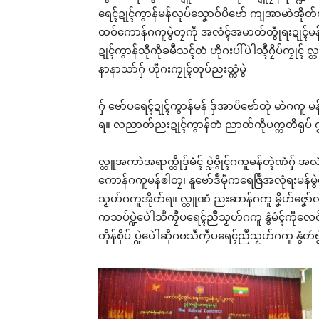
ရေၚ်ဍုၚ်ကွာန်မန်လုပ်သၞောဝ်ပိဗော် ကျအာမာဲအို
ထဝ်ကောန်ဂကူမွဲတၠကဵု အလံၚ်အမာတ်တွဵုရးဍုၚ်မန် ပိတ
ဍုၚ်ကွာန်သီုကဵုခမဳသၚ်တံ ဟီုဂးပါ်ပဲါသ္ၚဳဂၠိပ်ကၠုၚ
နာနာသာ်ဂှ် ဟီုဂးကၠုၚ်တုပ်ညးသ္ကံမွဲ
ဂှ် ဗော်ပရေၚ်ဍုၚ်ကွာန်မန် ဒှ်အာပိဗော်တုဲ မာဲဂ
ရ။ လညာတ်ညးဍုၚ်ကွာန်တံ ညာတ်ကဵုပက္ကတိရုပ် က္တဵု
လ္တူအကာဲအရာက္တဵုဒှ်မံၚ် ပ္ဍဲဗွိုၚ်ဂကူမန်တ္ၚဲဏံဂှ
ကောန်ဂကူမန်ၜါတၠ၊ နူဗော်ဒဳမဵုကရေဇြဳအလုံရးမန်မွဲတ
သၟဟ်ဂကူအိုတ်ရ။ လ္တူဏံ ညးဆာန်ဂကူ မၞိဟ်ဇၞော်လ္ၚဵုလ္ၚဵ
ကသပ်ပ္ဍဲပေဲါသဳကၠဳပရေၚ်ညဳသၟဟ်ဂကူ နွံမံၚ်ကီုလေဝ် 
တိုန်စိုပ် ပ္ဍဲပေဲါဆဵုဂဗသဳကၠဳပရေၚ်ညဳသၟဟ်ဂကူ နွံတဴဗ