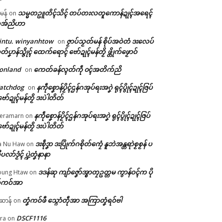
သမ္မတဥူတိၚ်သိၚ် တပ်တးလတူကောန်ဍုၚ်အရေၚ်
ီမန်
on
အ်ညိဟာ
intu. winyanhtow
ဇၟာပ်သၟတ်မန် စိုပ်အဝဲတံ ဒးလေပ်
on
တ်ပၞာန်သ္ဇိုၚ် ထေက်ရောၚ် ဗော်ဍုၚ်မန်တၟိ ဖ္တိုက်ဖၟောဝ်
onland
ကေတ်ခန်လ္ၚတ်ကဵု ၀ၚ်အတိက်ညိ
on
atchdog
နကဵုစၞောန်ပၟိၚ်ဌန်ဂအုပ်ရးအဂၞဲ ရုၚ်ပွိုၚ်ဍုၚ်ဇြပ်
on
ဗော်ဍုၚ်မန်တၟိ ဒးပဲါတိတ်
နကဵုစၞောန်ပၟိၚ်ဌန်ဂအုပ်ရးအဂၞဲ ရုၚ်ပွိုၚ်ဍုၚ်ဇြပ်
eramarn
on
ဗော်ဍုၚ်မန်တၟိ ဒးပဲါတိတ်
ဒးစဵုဒၞာ ဒးပြိုက်ဂစိုတ်ကၠေံ နူဘဲအန္တရာဲစၟစၟန် ပ
a Nu Haw
on
ုပလာ်ဒၟံၚ် ပ္ဍဲတၞံနာနာ
ဒဒန်ဆု ကျာ်ဇၞော်အ္စာတၠဥတ္တမ ကွာန်ဝၚ်က ပို
ung Htaw
on
်ကဝ်အာ
တၞံကဝ်ဖီ သ္ဂောံတဵုအာ အကြာတၞံရဝ်ဗါ
ဲဆာန်
on
DSCF1116
ra
on