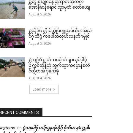
ပ္ဍဲတွဵုရးဍုင်မန် သြောံကသီုတိတ်
အောန်မာန်ရောင် သၟာဗ္ၚတံ တော်ခယျ
August 5, 2026
ပ္ဍဲသ္ၚိဒၟံင် က္ဍိုပ်သ္ကိုပ်ပျူသဝ်ထဳကအ်သံ
င်ဂှ် သီဂွံ ကပေါတ်လွဟ်လနက်ဂမၠိုင်
August 5, 2026
ပ္ဍဲကျာ်ပိ င္ရုဟ်ကပေါတ်ဖျာလုပ်ပါၚ်
ဖဴ က္ဍင်တိုန်တုဲ သွက်သၟာကမၠောန်စလိ
င်တ္ရဲတအ် ဒှ်ခက်ခုဲ
August 4, 2026
Load more
RECENT COMMENTS
ungthaw
ဂွံအခေါၚ် တၚ်ယၟုမန်ဟီုဂှ် ၜိုတ်ဆ နာဲ၊ ဣစဳ၊
on