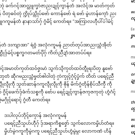
မာ
တ်တုဲ ခက်ဂၚ်အာလ္တူကၞာဲဇာညးဍုၚ်ကွာန်တံ အလံၚ်အ မာတ်ကၠတ်
w
ၠဓဝ်တုဲ က္ဍိုပ်သ္ကိုပ်ဗော် ကောန်ဗော် ရဲ ဗော် မွဲဟာန်ကေုာံ ညး
လျ
် လ္တူဂကူမန်တံ နာနာသာ်ဂှ် ဂွံမိၚ် ကေတ်ရ။ “အကြာလဟီုပါ်ပဲါမံၚ်
Ee
ဗၞ
ကူ မန်တံ ဒးကျာအာ” ရဴဝွံ အလုံဂကူမန် ညာတ်တုပ်အာညးသ္ကံအိုတ်
m
ဒှ်မံၚ်ပစ္စက္ခဂတမတ်ပိုဲဂှ် ကိတ်ညဳဍာံအာတပ်ပ်ရ။
m
ယ
် အလံၚ်အမာတ်ကၠတ်ထဝ်ဇၞးမာဲ သွက်သ္ၚိကၠတ်ထဝ်တွဵုရးပိတၠ နူဗော်
o
ၠတံ ဆဵုဂဗညးသ္ကံဗၞတ်ၜါဝါတုဲ ဂၠာဲကၠုၚ်ဂၠံၚ်ပၞံက် တိတ် ပရေၚ်ညဳ
ဍ
ုကီု သၟတ်ဆာန်ဂကူလ္ၚဵုလ္ၚဵုကီု ၜိုန် မိက်ဂွံတိုန်စိုပ်သဳကၠဳ ကဵု
mi
ဂွိၚ်ဖေက်ဒှ်ဖံက်သစ္စကဵု ဗော်ပ ရေၚ်ဍုၚ်ကွာန်ဇကုဇကုတုဲ ဟွံဂံၚ်
ွဲမဂၠိုၚ်ရောၚ် ဂွံတီ ကေတ်ရ။
th
တု
ဒးပါလုပ်ဘိုၚ်ကၠောန် အလုံဂကူမန်
w
ပရေၚ်ညဳသၟဟ်ဟီုဂှ် ဒှ်အရာကိစ္စဇၞော် သွက်လောကမၞိဟ်တံရ။
တေ
မၞိဟ်မွဲဂကူကဵုမွဲဂကူ ပရေၚ်ညဳသၟဟ်ဟွံမွဲမ္ဂး လောကဏံ ဟိန်
ယ