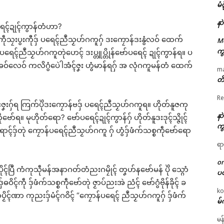
မံ
နာ
ရေၚ်ဍုၚ်ကွာန်တံဟာ?
ွဲကဵုသၠးပွးကီုဒှ် ပရေၚ်ညဳသၟဟ်ဂကူဂှ် ဒးကၠောန်ဒးနွံလဝ် ထေက်
M
ကွ
ကဵု ပရေၚ်ညဳသၟဟ်ဂကူတုဲဟေၚ် ဒးပ္တူပ္တိုန်ဗော်ပရေၚ် ဍုၚ်ကွာန်ရ။ ပ
ွဲဗော်ဓဝ်လေဝ် ကလိဂွံပေဲါအံၚ်ဇၞး ဟွံမာန်ရဂှ် အ လုံဂကူမန်တံ ထေက်
m
တိ
Re
်ဇၞးဂှ်ရ ကြက်ပိုဲဒးကၠောန်ဗဒှ် ပရေၚ်ညဳသၟဟ်ဂကူရ။ ဟိုတ်နူဇကု
နာ
ော်ရ။ မုဟိုတ်ရော? ဗော်ပရေၚ်ဍုၚ်ကွာန်ဂှ် ဟိုတ်နူဒးဒုၚ်သ္ဇိုၚ်
ကွ
ရောၚ်ဒှ်တုဲ ကၠောန်ပရေၚ်ညဳသၟဟ်ဂကူ ဂှ် ဟွံဒှ်ဖံက်သစ္စကဵုဗော်ရော
ရာ
o
ၚ်ပြဳ ကံကုသဵုမန်အနာဂတ်တံညးဂမၠိုၚ် တၞဟ်နဗော်မန် ပိုဲ သ္ဂောံ
ပ
ဓဝိၚ်ကဵု ဒှ်ဖံက်သစ္စကဵုဗော်တုဲ ဇၟာပ်ညးအဲ ညံၚ် ဗော်ဂွံဗိုန်ခိုၚ် ခ
ko
ၟိၚ်ဏာ ကုညးဒှ်မံၚ်ဂဝိၚ် “ကၠောန်ပရေၚ် ညဳသၟဟ်ဂကူဂှ် ဒှ်ဖံက်
မ်
မန