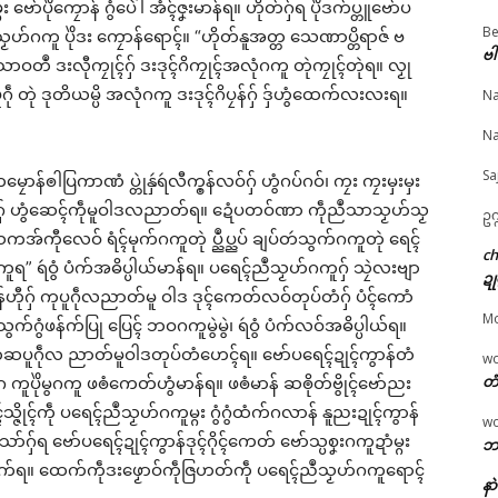
်မ္ဂး ဗော်ပိုဲကၠောန် ဂွံပေဲါ အံၚ်ဇၞးမာန်ရ။ ဟိုတ်ဂှ်ရ ပိုဲဒက်ပ္တူဗော်ပ
ated
Be
သၟဟ်ဂကူ ပိုဲဒး ကၠောန်ရောၚ်။ “ဟိုတ်နူအတ္တ သေဏာပ္တိရာဇ် ဗ
ဗါ
တဳ ဒးလီုကၠုၚ်ဂှ် ဒးဒုၚ်ဂိကၠုၚ်အလုံဂကူ တုဲကၠုၚ်တုဲရ။ လၟု
© ဌာန်ပရိုၚ်ဗၠးၜးမန်
 တုဲ ဒုတိယမ္ပိ အလုံဂကူ ဒးဒုၚ်ဂိပၠန်ဂှ် ဒှ်ဟွံထေက်လးလးရ။
Na
Na
ဲ မန်မ္ၚး သ္ဒးဒှ်မွဲမှပ် မွဲ
ဂၠံၚ်တရဴဂကူမန်ဂှ် စိုပ်မံၚ်
ဓဝ်ပတှ်ေညးဍုၚ်ကွာန်
Sa
ပ်ရောၚ်
ဂၠံၚ်လဵုရရော …
ကေုာံ ကၠတ်ထဝ်တွဵုရးဍ
န်ၜါပြကာဏံ ပ္တုဲနှဴရဴလီက္ၜန်လဝ်ဂှ် ဟွံဂပ်ဂဝ်၊ ကၠး ကၠးမှးမှး
 21, 2026
March 23, 2026
မန် ပ္ဍဲသ္ကေံတဲဒပ်ပၞာန်
ုဂှ် ဟွံဆေၚ်ကဵုမူဝါဒလညာတ်ရ။ ဍေံပတဝ်ဏာ ကဵုညဳသာသၟဟ်သၟ
ဥက
"လိက်ပရေၚ်"
In "ပရိုၚ်"
May 14, 2026
်ကီုလေဝ် ရံၚ်မုက်ဂကူတုဲ ပ္ညဳပ္ညပ် ချပ်တဴသွက်ဂကူတုဲ ရေၚ်
In "ဂလာန်ညးဒါန်လိက
c
ူရ” ရဴဝွံ ပံက်အဓိပ္ပါယ်မာန်ရ။ ပရေၚ်ညဳသၟဟ်ဂကူဂှ် သၠဲလးဗျာ
ဍု
ီုဂှ် ကုပူဂဵုလညာတ်မူ ဝါဒ ဒုၚ်ကေတ်လဝ်တုပ်တံဂှ် ပံၚ်ကောံ
M
်ဂွံဖန်က်ပြု ပြေၚ် ဘဝဂကူမွဲမွဲ၊ ရဴဝွံ ပံက်လဝ်အဓိပ္ပါယ်ရ။
ၜိုတ်ဆပူဂဵုလ ညာတ်မူဝါဒတုပ်တံဟေၚ်ရ။ ဗော်ပရေၚ်ဍုၚ်ကွာန်တံ
w
တံ
ဂ ကူပိုဲမွဂကူ ဖၜံကေတ်ဟွံမာန်ရ။ ဖၜံမာန် ဆၜိုတ်ဗွိုၚ်ဗော်ညး
သ္ဇိုၚ်ကဵု ပရေၚ်ညဳသၟဟ်ဂကူမ္ဂး ဂွံဂွံထံက်ဂလာန် နူညးဍုၚ်ကွာန်
w
ာ်ဂှ်ရ ဗော်ပရေၚ်ဍုၚ်ကွာန်ဒုၚ်ဂိုၚ်ကေတ် ဗော်သ္ပစၞးဂကူဍာံမ္ဂး
ဘာ
်ရ။ ထေက်ကဵုဒးဖၟောဝ်ကဵုဇြဟတ်ကဵု ပရေၚ်ညဳသၟဟ်ဂကူရောၚ်
နာ