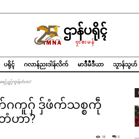
ဌာန်ပရိုၚ်
ဗၠးၜးမန်
ပရိုၚ်
ဂလာန်ညးဒါန်လိက်
မာဒဳမဳဒဳယာ
သၟာန်သွဟ်
ပရေၚ်ဍုၚ်ကွာန်တံဟာ?
ကူဂှ် ဒှ်ဖံက်သစ္စကဵု
န်တံဟာ?
18
0