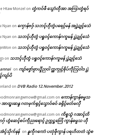
တၞံကဝ်ဖီ သ္ဂောံတဵုအာ အကြာတၞံရဝ်
e Htaw Monzel
on
ကၠောန်ဗဒှ် သဘၚ်ဟီုတွံပရေၚ်မန် အပ္ဍဲဍုၚ်သေံ
i Nyan
on
သဘၚ်ဟီုတွံ ပရူဝၚ်ကောန်ဂကူမန် ပ္ဍဲဍုၚ်သေံ
i Nyan
on
သဘၚ်ဟီုတွံ ပရူဝၚ်ကောန်ဂကူမန် ပ္ဍဲဍုၚ်သေံ
jinMon
on
ုၚ်
သဘၚ်ဟီုတွံ ပရူဝၚ်ကောန်ဂကူမန် ပ္ဍဲဍုၚ်သေံ
္ကာ
on
်"
hannai
ကျာ်ဇၞော်ဗၟာယှိုဲညဝါ က္ညကၠုၚ်စိုပ်ကဵုသြဝါဒ ပ္ဍဲ
on
ၚ်ကျာ်ပိ
DVB Radio 12.November.2012
onland
on
ကောန်ကွာန်ဓမ္မသ
oodmonraingwmow@gmail.com
on
 အာထ္ၜးဆန္ဒ ဂတမုက်ရုၚ်သၞောဝ်ဓဝ် ခရိုၚ်မတ်မလီု
ကိစ္စသွံ ဂအာၚ်တိ
oodmonraingwmow@gmail.com
on
ဂှ် ဟွံဆေၚ်စပ်ကဵုညးရောၚ် ဥက္ကဋ္ဌတြေံ ကွာန်ဓမ္မသ ဟီု
ဲအံၚ်သိုက်နန်
နူကဵုဂကောံ ပတုဲဖဵုကွာန် ပရဟိတတံ သွံစ
on