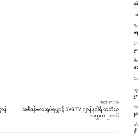
အ
jo
Ba
မန
ch
နု
ဗီ
ဖျ
Ou
သိ
ပၞာ
Next article
လဂ္
ွာန်
အစဳဇန်ဗလးရုပ်ရမျှာၚ် DVB TV ဂျာန်နဝါရဳ တတိယ
ပၞာ
သတ္တဟ ၂၀၁၆
တီ
ၚ်