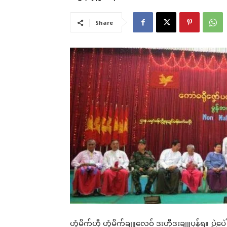
Share
ဟွံမိက်ဟီု ဟွံမိက်ချူလေဝ် ဒးဟီုဒးချူပၠန်ရ။ ပ္ဍဲပ