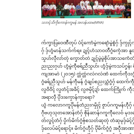
သဘၚ်သဳကၠဳကောန်ဂကူမန် အလန်ပထမ(MNA)
က်ကၞာပြဝေဏဳတုပ် ပံၚ်ကောံမွဲကရောံမွဲစွံဂှ် ဒှ်ကၠုၚ
ဂှ် ဒှ်ဟွံမာန်သက်က်ရ။ ဍုၚ်ဟံသာဝတဳဂွံကၠေံအာ နူတဲမန
သၟဟ်လီုလာ်တုဲ ကၞောတ်တဲ ဍုၚ်မွဲမွဲစိုပ်အာသကေံတဲညး
ညးညးဂၠဟ် ဟွံမွဲကဵုဓရ်ညဳသၟဟ်၊ ဟွံဒှ်မွဲကသပ်ဂၞန
ကျအာမာဲ (၂၀၁၅) က္တဴက္တဴဂလဴဂလဴဏံ ထေက်ကဵုဒးဂွံသ
ဂွံဓရ်ညဳသၟဟ် မန်ကဵုမန် ဂွံချပ်စညးသ္ကံဂွံဂှ် ထေက်ကဵုဒ
လ္ပဝိဝိၚ် လ္ပတံၚ်အခိၚ် လ္ပဇမၠိၚ်ဍာ် ထေက်ကြိုက် ကဵ
အရာလဵု ပိုဲဒးကၠောန်ကၠာရော?
ယွံ ကလောဂကူပိုဲမန်တံညးဂမၠိုၚ် ဇၟာပ်ဂကူမန်ဟီုဂှ
ဂဵုဗဟုသုတအောန်တံဂှ် ၜိုန်ဆာန်ဂကူကီုလေဝ် မုဒးက
တ်လှုၚ်တံဂှ် ပၟိက်မိက်ဂွံၜှ်စသတ်ဆုတုဲ တံဆုမုဒှ်မံၚ်
ဒှ်လေပ်မံၚ်ရောၚ်။ မိက်ဂွံဟီုဂှ် ပိုဲမိက်ဂွံဂွံ အဝဵုအာ