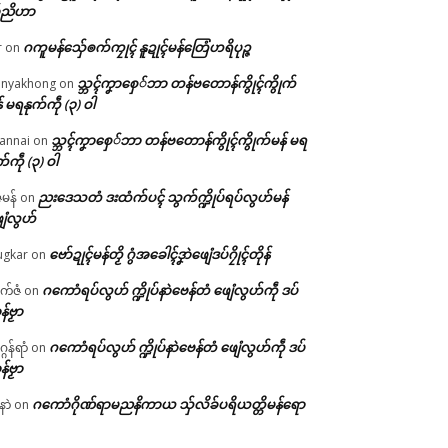
်ညိဟာ
ဂကူမန်​သှ်ေၜက်ကၠုၚ် နူဍုၚ်မန်တြေံဟရိပုဉ္ဇ
r
on
သ္ဘၚ်ကၞာစှေ်ဘာ တန်ဗတောန်ကွိုၚ်ကွိုက်
nyakhong
on
် မရနုက်ကဵု (၃) ဝါ
သ္ဘၚ်ကၞာစှေ်ဘာ တန်ဗတောန်ကွိုၚ်ကွိုက်မန် မရ
annai
on
က်ကဵု (၃) ဝါ
ညးဒေသတံ ဒးထံက်ပၚ် သွက်က္ဍိုပ်ရပ်လွဟ်မန်
ဇမန်
on
ေံလွဟ်
ဗော်ဍုၚ်မန်တၟိ ဂွံအခေါၚ်ဒၞာဲဖျေံဒပ်ဂၠိုၚ်တိုန်
gkar
on
ဂကောံရပ်လွဟ် က္ဍိုပ်နာဲဗေန်တံ ဖျေံလွဟ်ကဵု ဒပ်
ုက်ဇံ
on
န်ဗၟာ
ဂကောံရပ်လွဟ် က္ဍိုပ်နာဲဗေန်တံ ဖျေံလွဟ်ကဵု ဒပ်
ဂန်ရာံ
on
န်ဗၟာ
ဂကောံဂိုဏ်ရာမညနိကာယ သှ်လိခ်ပရိယတ္တိမန်ရော
နာဲ
on