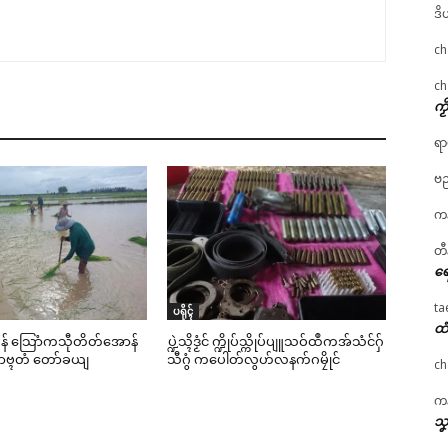
ဒိ
ch
ch
ကၟ
ရာ
ဗည
ကန
တီ
ရေ
ta
ပရိုၚ်
ထံ
င်မန် သြောံကသီုတိတ်အောန်
ပ္ဍဲသ္ၚိဒၟံင် က္ဍိုပ်သ္ကိုပ်ပျူသဝ်ထဳကအ်သံင်ဂှ်
ၟာဗ္ၚတံ တော်ခယျ
သီဂွံ ကပေါတ်လွဟ်လနက်ဂမၠိုင်
ch
ကန
သၞ