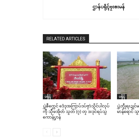
ဌာန်ပရိုၚ်ဗၠးၜးမန်
RELATED ARTICLES
ပရိုၚ်
ပရိုၚ်
ပ္ဍဲၜဳက္လေင် ဒေံဒုအကြာပ်ဒပ်ဗၠာဲသၟိင်ပါလုပ်
ပ္ဍဲတွဵုရးဍု
ကီု သီုဖအိုတ် သၟတ် (၇) တၠ ဒးဒုင်ရပ်သ္ပ
မာန်ရောင် သ
ကောန်ပၞာန်