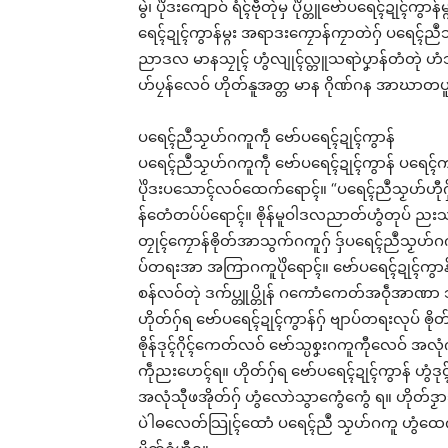
မွဲ၊ ပိုဲဒးကျောဝ် ရံၚ်ဗဵုတုဲမှ ပိုဲပ္တူဗော်ပရေၚ်ဍုၚ်ကွာန
Rel
ရေၚ်ဍုၚ်ကွာန်မ္ဂး အရာဒးကၠောန်ကၠာတဲဂှ် ပရေၚ်ညဳ
ညာဒလ မာနသၠုၚ် ဟွံလျုၚ်လ္တူသရာဲပၞာန်တံတုဲ ဟံသာဝ
ဟ်ပၠန်လေဝ် ဟိုတ်နူအတ္တ မာန ဂိုဏ်ဂန အာဃာတပူဂဵု
ပရေၚ်ညဳသၟဟ်ဂကူကဵု ဗော်ပရေၚ်ဍုၚ်ကွာန်
မန်ပ္ဍ
ကသ
ပရေၚ်ညဳသၟဟ်ဂကူကဵု ဗော်ပရေၚ်ဍုၚ်ကွာန် ပရေၚ်ကမၠော
May
ပိုဲဒးပသောၚ်လဝ်ထေက်ရောၚ်။ “ပရေၚ်ညဳသၟဟ်ဟီ
In 
န်တေံတပ်ပ်ရောၚ်။ ၜိုန်မူဝါဒလညာတ်ဟွံတုပ် ညးသကအ
တၠုၚ်ကၠောန်ၜိုတ်အာသွက်ဂကူဂှ် ဒှ်ပရေၚ်ညဳသၟဟ်ဂက
ပ်တရးအာ အကြာဂကူပိုဲရောၚ်။ ဗော်ပရေၚ်ဍုၚ်ကွာန်ဟ
စန်လဝ်တုဲ ဒက်ပ္တူပ္တိုန် ဂကောံကေတ်အဝဵုအာဏာ သွက
ဟိုတ်ဂှ်ရ ဗော်ပရေၚ်ဍုၚ်ကွာန်ဂှ် ဗျာပ်တရးလုပ် 
ၜိုန်ဒုၚ်ဂိုၚ်ကေတ်လဝ် ဗော်သ္ပစၞးဂကူကီုလေဝ် အလုံ
ကဵုညးဟေၚ်ရ။ ဟိုတ်ဂှ်ရ ဗော်ပရေၚ်ဍုၚ်ကွာန် ဟွံဒုၚ်
အလုံသီုဖအိုတ်ဂှ် ဟွံလောဲသွာကွေံကွေံ ရ။ ဟိုတ်ဒၟာသ
ပဲါဓလေတ်သြုၚ်ထောံ ပရေၚ်ညဳ သၟဟ်ဂကူ ဟွံထေက