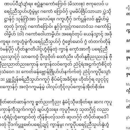
ဏပပ်ပဳဍာံဍာံရ။ စပ္တံနူဂကောံဂြောဝ် (မိသားစု) ဇကုလေဝ် ပ
လွ
ရေၚ်ညဳသၟဟ်ဟွံမွဲမ္ဂး ဂကောံ ဂြောဝ်ဂှ် ပွမမိပ်ဇြိပ်သာယာ ပ္ဍဲသ္ၚိ
တ
ဋ္ဌာန်ဂှ် သုန်ဂြာံအာ ဒှ်လေပ်ရ။ ဂကူဟီုဂှ် ဒက်ပ္တန်လဝ် နူမၞိဟ်မွဲ
m
တၠတုဲ ဒှ်ကၠုၚ် ဂကောံဂြောဝ်၊ နူဂှ်ဒှ်ကၠုၚ်ကလောဝံသ ဂကောံပြ
ကွ
ဝါမၞိဟ် (ဝါ) ဂကောံဝေါဟာမၞိဟ်၊ အရေဝ်တုပ် ယေန်သၞာၚ် အခို
ဌာန်ပရိုၚ်ဗၠးၜးမန်
M
်ဂကူရ။ ဂကူဟွံမွဲကဵုပရေၚ်ညဳသၟဟ်ဂှ် ဂွံဇၞော်မောဝ် ဂွံ တဴတက်တိုန်
ရုဲစှ်
်ပိုဲဂှ် ဟိုတ်နူဂတိပါၚ်ဟွံဗိုန်တုဲ ကၞာန် ကၠောံအာကဵု ပရေၚ်ညဳ
W
သၟာၚ်ဂှ် သာဓကဝွံ ပိုဲလ္ပဝိုတ် ထောံညိ။ ဟိုတ်နူဗီုညးညးဒုန် ဗီု
ဗု
်၊ ဗီုညးညာတ်ညးကၠောန် ကၟောန်လဝ်ကွေတ် ညံၚ်ရဴအဠက်ဂၠာံစိၚ်တုဲ
ပရိုၚ်လက္ကရဴအိုတ်
ay
ံဝေဂ ဒး ကေတ်ခန်ဗ္တောန်ဇြိုဟ်ဟ်နက်က်တုဲ ညံၚ်ဂကူပိုဲသ္ဂောံ
ဗု
း ပ္တူပ္တိုန်ဓရ်ညဳသၟဟ်ဂကူဂှ် စိုပ်မံၚ်အခိၚ်ရ။ ဟိုတ်ဂှ်ရ လ္ပၚုၚ်ၚ
🏛 လညာတ်ပါ်ပဲါ
M
ုဒးကၠောန်ဂှ် အလုံဂကူမန်မွဲ ပါလုပ်ဘိုၚ်လုပ်ကၠောန်အိုတ်စိုအ်။
လီ
ညးဒါန်လိက်
Do
် စိုတ်ဓာတ်ဆာန်ဂကူ ဗ္ၜတ်ညးကဵုညး နွံမံၚ်သီုဖအိုတ်ရ။ ဆဂး ကုပူ
တ
ဗွဳဒဳယဵု
ၠောန်ကဵုသွက်ဂကူဂှ် ချပ်ဟွံဒးရ။ ကုပူဂဵုဗဟု သုတဂၠိုၚ် လညာ
ဂှ် ဟွံရံၚ်ဟွံကျောဝ်တုဲ တိုန်ၜှ်ပလှ်သတ် ဆုဟဂှ်ဂှ် တံပိုတ်ဆုဒေံါ
နာ
ကေတ်အဆက်
ဏာတုဲ ပိုဲဒက်ပ္တူဗော်ပရေၚ်ဍုၚ် ကွာန်မ္ဂး ဂကူပိုဲပရေၚ်ညဳသၟဟ်နွံဟွံ
na