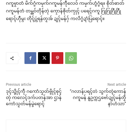
ဂကူဗၟာတံ မိက်ဂွံကမၠက်ဂကူမန်ကီုလေဝ် ကမၠက်ဟွံဂွံရ။ စိုတ်ဓာတ်
ဂကူမန်တံ တမ္ညဝ်တိုန်တုဲ ကၠောန်ၜိုတ်ကၠုၚ် ပရေၚ်ဂကူ ဂြုဂြုဂြီုဂြီု
ရောၚ်ဟီုမ္ဂး တိုၚ်ပ္ကဴရန်တၟအ် ဍုၚ်မန်ဂှ် ကလိဂွံဍာံပြရောၚ်။
Previous article
Next article
ဒုၚ်သ္ဇိုၚ်ကဵု ဂကောံသၟတ်ဗွိုၚ်စုၚ်
“ဂလာန်ပရၚ်တဲ သွက်တ္ၚဲကောန်
တုဲ ကလေၚ်ဒက်ပတန်အာ ဌာန်
ဂကူမန် နူဥက္ကဌဗော်ဍုၚ်မန်တၟိ
ကောံသၟတ်မန်မွဲရောၚ်
နာဲဟံသာ”