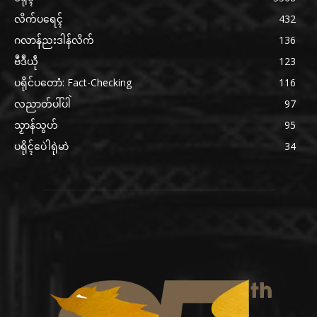
လိက်ပရေၚ်
432
ဂလာန်ညးဒါန်လိက်
136
ဗဳဒဳယဵု
123
ပရိုင်ပတောံ: Fact-Checking
116
လညာတ်ပါ်ပါဲ
97
သၟာန်သွဟ်
95
ပရိုၚ်ပေဲါရုဲမာဲ
34