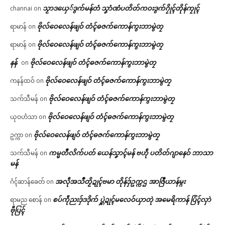
သၟာဒယှေ်ဒွက်မန်တံ သၞာံဏံပတိတ်ကဝးဒွက်ဂၠိုၚ်တိုန်ကၠုၚ်
channai
on
ဗိုလ်ဝေလေန်ဖျဝ် တံၚ်ဓဇက်ကောန်ကွးဘာမွဲတၠ
ရာမာန်
on
ဗိုလ်ဝေလေန်ဖျဝ် တံၚ်ဓဇက်ကောန်ကွးဘာမွဲတၠ
ရာမာန်
on
နန်
ဗိုလ်ဝေလေန်ဖျဝ် တံၚ်ဓဇက်ကောန်ကွးဘာမွဲတၠ
on
ဗိုလ်ဝေလေန်ဖျဝ် တံၚ်ဓဇက်ကောန်ကွးဘာမွဲတၠ
ကနန်ထဝ်
on
ဗိုလ်ဝေလေန်ဖျဝ် တံၚ်ဓဇက်ကောန်ကွးဘာမွဲတၠ
သက်သီမန်
on
ဗိုလ်ဝေလေန်ဖျဝ် တံၚ်ဓဇက်ကောန်ကွးဘာမွဲတၠ
ယုဝဟံသာ
on
ဗိုလ်ဝေလေန်ဖျဝ် တံၚ်ဓဇက်ကောန်ကွးဘာမွဲတၠ
ဥက္ကာ
on
ကမ္မတဳလိက်ပတ် ယေန်သၞာၚ်မန် ဗဟဵု ပတိတ်ဂျာနေဝ် ဘာသာ
သက်သီမန်
on
မန်
အလဵုအသဳတၟိဍုၚ်ဗမာ တိုန်ဒှ်ဥက္ကဌ အာဇြဳယာန်မ္ဂး
ဂံၚ်ဆာန်ခေတ်
on
စပ်ကဵုညးဒှ်ဒဒိုက် ပ္ဋဲဍုၚ်မလေဝ်ယှာတုဲ အမေရိကာန် ပြံၚ်လှာဲ
ရာမည စောန်
on
ဗီုပြၚ်