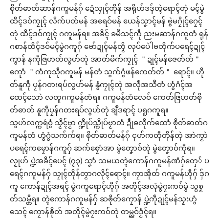
စိုတ်ဓာတ်ဆာန်ဂကူမန်ဂှ် ဍေံသၠုၚ်တိုန် အရိုဟ်ဒဒှ်တ္ၚဲရောၚ်တုဲ မၚ်မွဲ
ထိၚ်ဒဝ်ကၠုၚ် လိက်ပတ်မန် အရေဝ်မန် ယေန်သၞာၚ်မန် ဗွဲမဂၠိုၚ်ဂၠေၚ်
တုဲ ထိၚ်ဒဝ်ကၠုၚ် ဂကူမန်ရ။ အခိၚ် ခမဳသၚ်ကဵု ညးမဆာန်ဂကူတံ ရုန်
ဂစာန်ထိၚ်ဒဝ်မၚ်မွဲဂကူဂှ် ဗော်ဍုၚ်မန်တၟိ လုပ်ပေဲါဗတိုက်ပရေၚ်ဍုၚ်
ကွာန် နကဵုဇြဟတ်လွဟ်တုဲ အာတ်မိက်ကၠုၚ် ＂ဍုၚ်မန်ဇေတ်တ်＂
ကေုာံ ＂ကံကုသဵုဂကူမန် မန်တံ သွက်ဂွံဖန်ကေတ်တ်＂ ရောၚ်။ ဟို
တ်နူကဵု ပၠန်ဂတးရပ်လွဟ်မန် နွံကၠုၚ်တုဲ အလဵုအသဳတံ ဟွံဂံၚ်အ
ထေၚ်သောဲ လတူဂကူမန်တံရ။ ဂကူမန်တံလေဝ် ကေတ်ဇြဟတ်စို
တ်ဓာတ် နူကဵုပၠန်ဂတးရပ်လွဟ်တုဲ ချဳဒရာၚ် ပရူဂကူရ။
သွဟ်လက္ကရဴဝွံ သၟိၚ်ဗၟာ က္ဍိုပ်သ္ကိုပ်ဗၟာတံ ဍဵုဓလိုက်ထောံ စိုတ်ဓာတ်ဂ
ကူမန်တံ ဟွံဂွံသက်က်ရ။ စိုတ်ဓာတ်မန်ဂှ် ၚုဟ်ကတဵုတိုန်တုဲ အာဲကၟာဲ
ပရေၚ်ကမၠောန်ဂကူဂှ် ဆက်စၠောံအာ မွဲတၞောဝ်တုဲ မွဲတၞောဝ်ကီုရ။
လၟုဟ် ပ္ဍဲအခိၚ်ပေၚ် (၇၃) သၞာံ သမယတ္ၚဲကောန်ဂကူမန်ဏံဂှ်တှေ် ပ
ရေၚ်ဂကူမန်ဂှ် သၠုၚ်တိုန်တၟာဂလိုၚ်ရောၚ်။ ကၠာအိုတ် ဂကူမန်ဟီုဂှ် ဒှ်ဂ
ကူ ကောန်ဍုၚ်အရၚ် မွဲဂကူရောၚ်ဟီုဂှ် အတိုၚ်အလုံမွဲဂၠးကဝ်မွဲ သ္ပစၟ
တ်သမ္တီရ။ တ္ၚဲကောန်ဂကူမန်ဂှ် ဆၜိုတ်ကၠောန် ပ္ဍဲကဵုဍုၚ်မန်သၟးဟွံ
သေၚ် ကၠောန်ၜိုတ် အတိုၚ်မွဲဂၠးကဝ်တုဲ တမ္ညဝ်ဒၟံၚ်ရ။