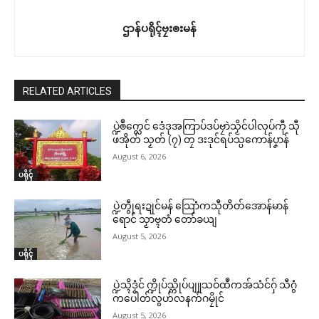
ဌာန်ပရိုၚ်ဗၠးၜးမန်
RELATED ARTICLES
ပ္ဍဲၜဳက္လေင် ဒေံဒုအကြာပ်ဒပ်ဗၠာဲသၟိင်ပါလုပ်ကီု သီု
ဖအိုတ် သၟတ် (၇) တၠ ဒးဒုင်ရပ်သ္ပကောန်ပၞာန်
August 6, 2026
ပရိုၚ်
ပ္ဍဲတွဵုရးဍုင်မန် သြောံကသီုတိတ်အောန်မာန်
ရောင် သၟာဗ္ၚတံ တော်ခယျ
August 5, 2026
ပရိုၚ်
ပ္ဍဲသ္ၚိဒၟံင် က္ဍိုပ်သ္ကိုပ်ပျူသဝ်ထဳကအ်သံင်ဂှ် သီဂွံ
ကပေါတ်လွဟ်လနက်ဂမၠိုင်
August 5, 2026