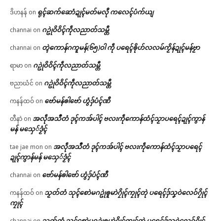
ရုၚ်ဆက်ဆောံဍုၚ်မတ်မလီု ကလေၚ်ပံက်ယျ
ဒိဟနန်
on
ဂဥုဲဝိဝိၚ်ကဵုလညာတ်သမ္တီ
channai
on
တ္ၚဲကောန်ဂကူမန်(၆၅)ဝါ ကဵု ပရေၚ်ၜိုဟ်လလမ်ကၟိန်ဍုၚ်မန်ဗၟာ
channai
on
ဂဥုဲဝိဝိၚ်ကဵုလညာတ်သမ္တီ
ရာမာ
on
ဂဥုဲဝိဝိၚ်ကဵုလညာတ်သမ္တီ
ဗညာဃံင်
on
ဗော်မန်ၜါဗော် ဟွံဒှ်ပံၚ်ဏီ
ကနန်ထဝ်
on
အလဵုအသဳတံ ဒုၚ်ကအ်ပါၚ် ဗလးကဵုကောန်ထံၚ်သၟာပရေၚ်ဍုၚ်ကွာန်
တီနာဲ
on
မန် မသှေ်ဒၟံၚ်
အလဵုအသဳတံ ဒုၚ်ကအ်ပါၚ် ဗလးကဵုကောန်ထံၚ်သၟာပရေၚ်
tae jae mon
on
ဍုၚ်ကွာန်မန် မသှေ်ဒၟံၚ်
ဗော်မန်ၜါဗော် ဟွံဒှ်ပံၚ်ဏီ
channai
on
သၟတ်တံ သုၚ်စောဲမဂဥုဲၜူမာဲဂၠိုၚ်ကၠုၚ်တုဲ ပရေၚ်ဒှ်သၞဝဲလေဝ်ဂၠိုၚ်
ကနန်ထဝ်
on
ကၠုၚ်
သၟတ်တံ သုၚ်စောဲမဂဥုဲၜူမာဲဂၠိုၚ်ကၠုၚ်တုဲ ပရေၚ်ဒှ်သၞဝဲလေဝ်ဂၠိုၚ်
channai
on