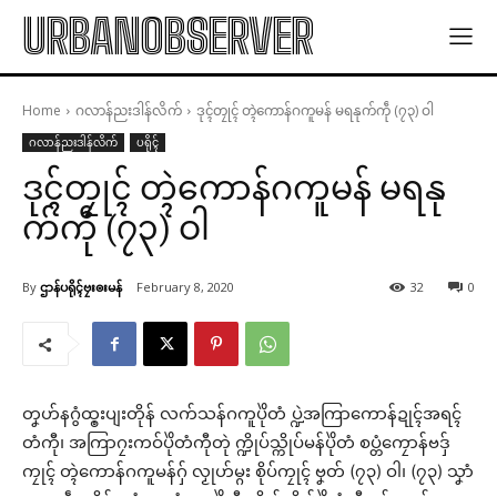
URBANOBSERVER
Home
ဂလာန်ညးဒါန်လိက်
ဒုၚ်တၠုၚ် တ္ၚဲကောန်ဂကူမန် မရနုက်ကဵု (၇၃) ဝါ
ဂလာန်ညးဒါန်လိက်
ပရိုၚ်
ဒုၚ်တၠုၚ် တ္ၚဲကောန်ဂကူမန် မရနု
က်ကဵု (၇၃) ဝါ
By
ဌာန်ပရိုၚ်ဗၠးၜးမန်
February 8, 2020
32
0
တၞဟ်နဂွံထ္ၜးပျးတိုန် လက်သန်ဂကူပိုဲတံ ပ္ဍဲအကြာကောန်ဍုၚ်အရၚ်
တံကီု၊ အကြာဂၠးကဝ်ပိုဲတံကီုတုဲ က္ဍိုပ်သ္ကိုပ်မန်ပိုဲတံ စပ္တံကၠောန်ဗဒှ်
ကၠုၚ် တ္ၚဲကောန်ဂကူမန်ဂှ် လၟုဟ်မ္ဂး စိုပ်ကၠုၚ် ဗၞတ် (၇၃) ဝါ၊ (၇၃) သၞာံ