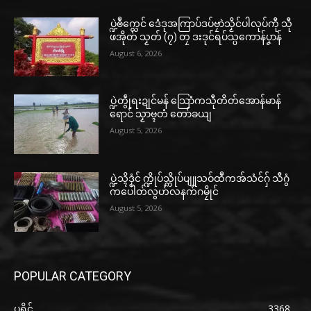
ပ္ဍဲၜဳက္လေင် ဒေံဒုအကြာပ်ဒပ်ဗၠာဲသၟိင်ပါလုပ်ကီု သီု
ဖအိုတ် သၟတ် (၇) တၠ ဒးဒုင်ရပ်သ္ပကောန်ပၞာန်
August 6, 2026
ပ္ဍဲတွဵုရးဍုင်မန် သြောံကသီုတိတ်အောန်မာန်
ရောင် သၟာဗ္ၚတံ တော်ခယျ
August 5, 2026
ပ္ဍဲသ္ၚိဒၟံင် က္ဍိုပ်သ္ကိုပ်ပျူသဝ်ထဳကအ်သံင်ဂှ် သီဂွံ
ကပေါတ်လွဟ်လနက်ဂမၠိုင်
August 5, 2026
POPULAR CATEGORY
ပရိုၚ်
3368