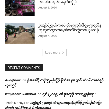
ကပေါတ်လွဟ်လနက်ဂမၠိုင်
August 5, 2026
ပ္ဍဲကျာ်ပိ င္ရုဟ်ကပေါတ်ဖျာလုပ်ပါၚ်ဖဴ က္ဍင်တိုန်
တုဲ သွက်သၟာကမၠောန်စလိင်တ္ရဲတအ် ဒှ်ခက်ခုဲ
August 4, 2026
Load more
RECENT COMMENTS
Aungthaw
ဂွံအခေါၚ် တၚ်ယၟုမန်ဟီုဂှ် ၜိုတ်ဆ နာဲ၊ ဣစဳ၊ မာံ၊ မိ တံဓဝ်ရဂှ်
on
ဟွံတၟေၚ်
winyanhtow-mintun
သၞာံ (၂၀၁၉) ဏံ မုဂကူပိုဲ တာလျိုၚ်နွံရော?
on
အပ္ဍဲသၞာံ (၂၀၁၇) ဏံ သၟာကမၠောန်ဆုဲပြံၚ် ဗၞတ်လၟိဟ်ပန်ဠ
Eenda Monnya
on
က်ဘာ် လုပ်စိုပ်ကၠုၚ် ပ္ဍဲတွဵုရးဍုၚ်မန်