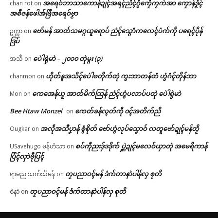
အရေဝ်ဘာသာကောန်ဍုၚ်အရၚ်ညံၚ်ဂွံကၠေံကၠက်အာ ကၠောန်ဒၟံၚ်
chan rot
on
အစဳဇန်ဖေါအ်ဗြဳအရေဝ်ဗၟာ
ဗော်မန် အာတ်သမဂ္ဂယူရောပ် ညံၚ်သ္ဂောံကလေၚ်ပံက်ကဵု ပရေၚ်ပိုန်
ဥက္ကာ
on
ဒြပ်
ပေဲါရုဲမာဲ – ၂၀၁၀ တုဲမ္ဂး (၃)
အသီ
on
ဟိုတ်နူအသိၚ်ပေဲါဗတိုက်တုဲ ကွးဘာတန်တံ ဟွံဂံၚ်တိုန်ဘာ
chanmon
on
ကေအေန်ယူ အာတ်မိက်သြန် ညံၚ်ဟွံပလာပ်ပထုဲ ပေဲါရုဲမာဲ
Mon
on
Bee Htaw Monzel
ကေတ်ခန်လ္ၚတ်ကဵု ၀ၚ်အတိက်ညိ
on
အလဵုအသဳပၞာန် စွံစိုတ် ဗော်ဟွံလုပ်သၞောဝ် လတူဗော်ဍုၚ်မန်တၟိ
Ougkar
on
စပ်ကဵုညးဒှ်ဒဒိုက် ပ္ဋဲဍုၚ်မလေဝ်ယှာတုဲ အမေရိကာန်
USavehugo မန်ဟံသာ
on
ပြံၚ်လှာဲဗီုပြၚ်
တၠပညာဝၚ်မန် ဒံက်တာနာဲပါန်လှ စုတိ
ရာမည သက်သီမန်
on
တၠပညာဝၚ်မန် ဒံက်တာနာဲပါန်လှ စုတိ
ဇဲနာဲ
on