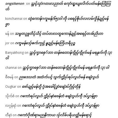
ongsikenon
သ္ဘၚ်သၠာဲဂတးလညာတ် ကေုာံထ္ၜးပျးလိက်ပတ်မန်တြေံတြ
on
ဟ်
တ္ၚဲကောန်ဂကူမန်(၆၅)ဝါ ကဵု ပရေၚ်ၜိုဟ်လလမ်ကၟိန်ဍုၚ်မန်
konchannai
on
ဗၟာ
သမ္မတဥူတိၚ်သိၚ် တပ်တးလတူကောန်ဍုၚ်အရေၚ်တအ်ညိဟာ
မန်
on
ဂကူမန်​သှ်ေၜက်ကၠုၚ် နူဍုၚ်မန်တြေံဟရိပုဉ္ဇ
jor
on
သ္ဘၚ်ကၞာစှေ်ဘာ တန်ဗတောန်ကွိုၚ်ကွိုက်မန် မရနုက်ကဵု (၃)
Banyakhong
on
ဝါ
သ္ဘၚ်ကၞာစှေ်ဘာ တန်ဗတောန်ကွိုၚ်ကွိုက်မန် မရနုက်ကဵု (၃) ဝါ
channai
on
ညးဒေသတံ ဒးထံက်ပၚ် သွက်က္ဍိုပ်ရပ်လွဟ်မန် ဖျေံလွဟ်
ဗီဇမန်
on
ဗော်ဍုၚ်မန်တၟိ ဂွံအခေါၚ်ဒၞာဲဖျေံဒပ်ဂၠိုၚ်တိုန်
Ougkar
on
ဂကောံရပ်လွဟ် က္ဍိုပ်နာဲဗေန်တံ ဖျေံလွဟ်ကဵု ဒပ်ပၞာန်ဗၟာ
သိုက်ဇံ
on
ဂကောံရပ်လွဟ် က္ဍိုပ်နာဲဗေန်တံ ဖျေံလွဟ်ကဵု ဒပ်ပၞာန်ဗၟာ
လဂ္ဂန်ရာံ
on
ဂကောံဂိုဏ်ရာမညနိကာယ သှ်လိခ်ပရိယတ္တိမန်ရောၚ်
တီနာဲ
on