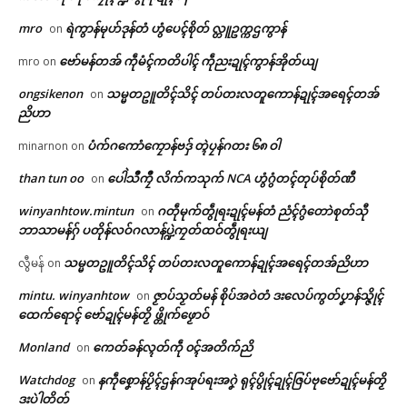
mro
ရဲကွာန်မုဟ်ဒုန်တံ ဟွံပေၚ်စိုတ် လ္တူဥက္ကဌကွာန်
on
ဗော်မန်တအ် ကဵုမံၚ်ကတိပါၚ် ကဵုညးဍုၚ်ကွာန်အိုတ်ယျ
mro
on
ongsikenon
သမ္မတဥူတိၚ်သိၚ် တပ်တးလတူကောန်ဍုၚ်အရေၚ်တအ်
on
ညိဟာ
ပံက်ဂကောံကၠောန်ဗဒှ် တ္ၚဲပၠန်ဂတး ၆၈ ဝါ
minarnon
on
than tun oo
ပေါဲသဳကၠဳ လိက်ကသုက် NCA ဟွံဂွံတၚ်တုပ်စိုတ်ဏီ
on
winyanhtow.mintun
ဂတဵုမုက်တွဵုရးဍုၚ်မန်တံ ညံၚ်ဂွံတောဲစုတ်သီု
on
ဘာသာမန်ဂှ် ပတိုန်လဝ်ဂလာန်ပ္ဍဲကၠတ်ထဝ်တွဵုရးယျ
ဌာန်ပရိုၚ်ဗၠးၜးမန်
သမ္မတဥူတိၚ်သိၚ် တပ်တးလတူကောန်ဍုၚ်အရေၚ်တအ်ညိဟာ
လွီမန်
on
Related
ရုဲစှ်
mintu. winyanhtow
ဇၟာပ်သၟတ်မန် စိုပ်အဝဲတံ ဒးလေပ်ကွတ်ပၞာန်သ္ဇိုၚ်
on
ထေက်ရောၚ် ဗော်ဍုၚ်မန်တၟိ ဖ္တိုက်ဖၟောဝ်
ပရိုၚ်လက္ကရဴအိုတ်
Monland
ကေတ်ခန်လ္ၚတ်ကဵု ၀ၚ်အတိက်ညိ
on
Watchdog
နကဵုစၞောန်ပၟိၚ်ဌန်ဂအုပ်ရးအဂၞဲ ရုၚ်ပွိုၚ်ဍုၚ်ဇြပ်ဗုဗော်ဍုၚ်မန်တၟိ
on
🏛 လညာတ်ပါ်ပဲါ
ဒးပဲါတိတ်
ဘာကောန်ဂကူမန်ဂမၠိုၚ် ဂိတုမေ
ဗၞတ်ဗ္ၜတ်လဝ်ပ္ဍဲဗွိုၚ်ဂှ်ဟေၚ် ပၟိက်စို