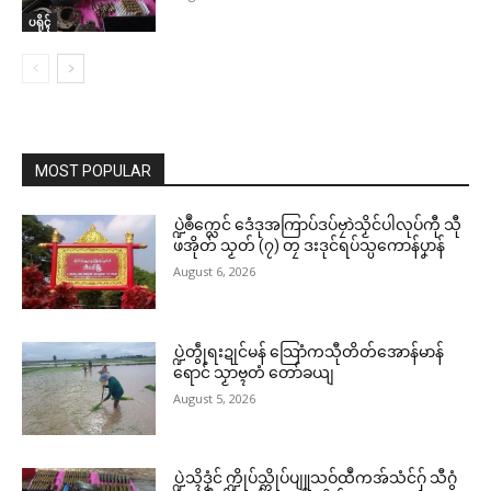
ပရိုၚ်
MOST POPULAR
ပ္ဍဲၜဳက္လေင် ဒေံဒုအကြာပ်ဒပ်ဗၠာဲသၟိင်ပါလုပ်ကီု သီု
ဖအိုတ် သၟတ် (၇) တၠ ဒးဒုင်ရပ်သ္ပကောန်ပၞာန်
August 6, 2026
ပ္ဍဲတွဵုရးဍုင်မန် သြောံကသီုတိတ်အောန်မာန်
ရောင် သၟာဗ္ၚတံ တော်ခယျ
August 5, 2026
ပ္ဍဲသ္ၚိဒၟံင် က္ဍိုပ်သ္ကိုပ်ပျူသဝ်ထဳကအ်သံင်ဂှ် သီဂွံ