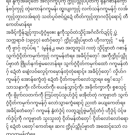
ရ။ နူကဵုအခိၚ်တေံ အလုံဂကူပိုဲကီု က္ဍိုပ်သ္ကိုပ်ပိုဲတံကီု ရုန်ဂစာန်ကၠော
န်ဗဒှ်ကၠုၚ် တ္ၚဲကောန်ဂကူမန်၊ ထ္ၜးပျးကၠုၚ် လက်သန်ဂကူမန်ဂှ် လအ်
ကၠုၚ်တၟာလအ်ရတုဲ သတ်ပၟဝ်ဇဝ်ပ္ကဴဍေံ တိတ်ကၠုၚ်တၟာဂလိုၚ်ရောၚ် တီ
ကေတ်မာန်ရ။
အခိၚ်ကၟိန်ဍုၚ်ကၠာဟွံဂွံဗၠးၜး နူကဵုသၟဝ်တဲသၟိၚ်အၚ်္ဂလိက်ဍၚ်ၚ် ပ္ဍဲ
သက္ကရာဇ် (၁၉၄၇) တေံဂှ်တှေ် က္ဍိုပ်သ္ကိုပ်ဗၟာတံ ဟီုဂးကၠုၚ် ＂မန်
ကဵု ဗၟာဂှ် တုပ်ပ်ရ＂ (မွန်နဲ႕ ဗမာ အတူတူပဲ) ဂးတုဲ သၟိၚ်ဗၟာတံ ဂစာန်
သွက်ဂွံၚိတ်ကမၠက်ကၠုၚ် ဂကူမန်တံရ။ အခိၚ်ဂှ်တှေ် အကၠီက္ဍိုပ်သ္ကို
ပ်ဗၟာတံ ဇြိုဟ်နက်ဗွဲမလောန်ရ။ သွက်ဂွံၚိတ်ကမၠက်ထောံ ဂကူမန်တံ
ဂှ် ဍေံတံ ဖျေံလဝ်လၟေၚ်ကမၠောန်တုဲတုဲရောၚ်။ အခိၚ်ဂှ်တှေ် လၟိဟ်ဂ
ကူမန်ဂှ် အောန်ကွေံတုဲ ဍေံတံ ၚိတ်ကမၠက်လောဲသွာရ။ ရှေ်သှေ်
သာသနာကီု၊ လိက်ပတ်ကီု၊ ယေန်သၞာၚ်ကီု၊ အခိုက်ကၞာကီု၊ စၞစသုၚ်
ကီု၊ ဗွိုက်လတက်ကီု ကြပ်တုပ်သၟဟ်ဒၟံၚ် ဖအိုတ်တုဲ ဂကူဗၟာတံ သွက်
ဂွံၚိတ်ကမၠက်ဂကူမန်ဂှ် လောဲသွာကွေံရောၚ် ညးတံ ခယျကေတ်ရ။
အခိၚ်တေံတှေ် ဂကူမန် နွံတဴဒၟံၚ် လတူဍုၚ်ဗွဲမဂၠိုၚ်တံဂှ် ဟီုဒၟံၚ် ပံၚ်ဖ
က်ဒၟံၚ်ကဵု ဂကူဗၟာတံ သၟးသၟးတုဲ ၚိတ်မန်တံတှေ် ၚိတ်လောဲလောဲရော
ၚ် ဍေံတံ ပတှေ်ကေတ်ရ။ ဆဂး က္ဍိုပ်သ္ကိုပ်ဗၟာတံ အထေၚ်သောဲ လ
တူဂကူမန်တံရ။