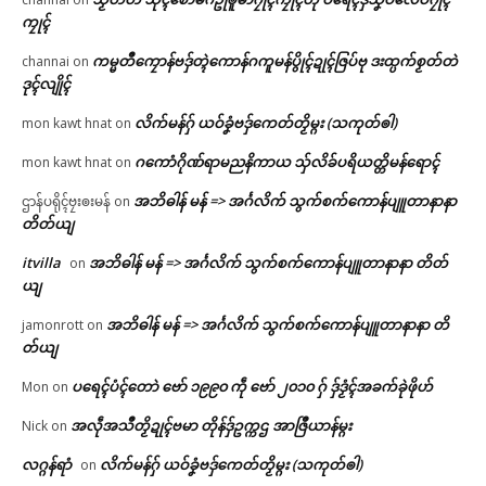
ကၠုၚ်
ကမ္မတဳကၠောန်ဗဒှ်တ္ၚဲကောန်ဂကူမန်ပွိုၚ်ဍုၚ်ဇြပ်ဗု ဒးထ္ပက်စၟတ်တဲ
channai
on
ဒုၚ်လျိုၚ်
လိက်မန်ဂှ် ယဝ်ခၞံဗဒှ်ကေတ်တၟိမ္ဂး (သကုတ်ၜါ)
mon kawt hnat
on
ဂကောံဂိုဏ်ရာမညနိကာယ သှ်လိခ်ပရိယတ္တိမန်ရောၚ်
mon kawt hnat
on
အဘိဓါန် မန် => အၚ်္ဂလိက် သွက်စက်ကောန်ပျူတာနာနာ
ဌာန်ပရိုၚ်ဗၠးၜးမန်
on
တိတ်ယျ
itvilla
အဘိဓါန် မန် => အၚ်္ဂလိက် သွက်စက်ကောန်ပျူတာနာနာ တိတ်
on
ယျ
အဘိဓါန် မန် => အၚ်္ဂလိက် သွက်စက်ကောန်ပျူတာနာနာ တိ
jamonrott
on
တ်ယျ
ပရေၚ်ပံၚ်တောဲ ဗော် ၁၉၉၀ ကဵု ဗော် ၂၀၁၀ ဂှ် ဒှ်ဒၟံၚ်အခက်ခုဲဖိုဟ်
Mon
on
အလဵုအသဳတၟိဍုၚ်ဗမာ တိုန်ဒှ်ဥက္ကဌ အာဇြဳယာန်မ္ဂး
Nick
on
လဂ္ဂန်ရာံ
လိက်မန်ဂှ် ယဝ်ခၞံဗဒှ်ကေတ်တၟိမ္ဂး (သကုတ်ၜါ)
on