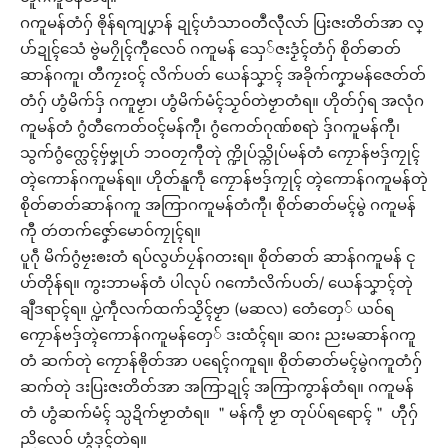
ဂကူမန်တံဂှ် ၜိုန်ရကျပၞာန် ဍုၚ်ဟံသာဝတဳလီုလာ် ပြးဇးတိတ်အာ လ္
ပာ်ဍုၚ်သေံ ဗွဲမဂၠိုၚ်ကီုလေဝ် ဂကူမန် သှေ်ဇးဒၟံၚ်တံဂှ် စိုတ်ဓာတ်
ဆာန်ဂကူ၊ တီကၠးဝၚ် လိက်ပတ် ယေန်သၞာၚ် အခိုက်ကၞာမန်ဇေတ်တ်
တံဂှ် ဟွံမိက်ဒှ် ဂကူဗၟာ၊ ဟွံမိက်မံၚ်သၟဝ်တဲဗၟာတံရ။ ဟိုတ်ဂှ်ရ အလုံဂ
ကူမန်တံ ဂွံတီကေတ်ဝၚ်မန်ကီု၊ ဂွံကေတ်ဂုဏ်စရာဲ ဒှ်ဂကူမန်ကီု၊
သွက်ဂွံက္လေၚ်ဗှ်ဗၞုဟ် ဘဝတၠကီုတုဲ က္ဍိုပ်သ္ကိုပ်မန်တံ ကၠောန်ဗဒှ်ကၠုၚ်
တ္ၚဲကောန်ဂကူမန်ရ။ ဟိုတ်နူကဵု ကၠောန်ဗဒှ်ကၠုၚ် တ္ၚဲကောန်ဂကူမန်တုဲ
စိုတ်ဓာတ်ဆာန်ဂကူ အကြာဂကူမန်တံကီု၊ စိုတ်ဓာတ်မၚ်မွဲ ဂကူမန်
ကီု တဴတက်ဇၞော်မောဝ်ကၠုၚ်ရ။
ပူဂဵု မိက်ဂွံဗၠးၜးတံ ရပ်လွဟ်ပၠန်ဂတးရ။ စိုတ်ဓာတ် ဆာန်ဂကူမန် ၚု
ဟ်တိုန်ရ။ ကွးဘာမန်တံ ပါလုပ် ဂကောံလိက်ပတ်/ ယေန်သၞာၚ်တုဲ
ချဳဒရာၚ်ရ။ ပ္ဍဲကဵုလက်ထက်သၟိၚ်ဗၟာ (မဆလ) တေံတှေ် ယဝ်ရ
ကၠောန်ဗဒှ်တ္ၚဲကောန်ဂကူမန်တှေ် ဒးထံၚ်ရ။ ဆဂး ညးမဆာန်ဂကူ
တံ ဆက်တုဲ ကၠောန်ၜိုတ်အာ ပရေၚ်ဂကူရ။ စိုတ်ဓာတ်မၚ်မွဲဂကူတံဂှ်
ဆက်တုဲ ဒးပြးဇးတိတ်အာ အကြာဍုၚ် အကြာကွာန်တံရ။ ဂကူမန်
တံ ဟွံဆက်မံၚ် သ္ပဍိက်ဗၟာတံရ။ ＂မန်ကဵု ဗၟာ တုပ်ပ်ရရောၚ်＂ ဟီုဂှ်
ညိလေဝ် ဟွံဒုၚ်တဲရ။