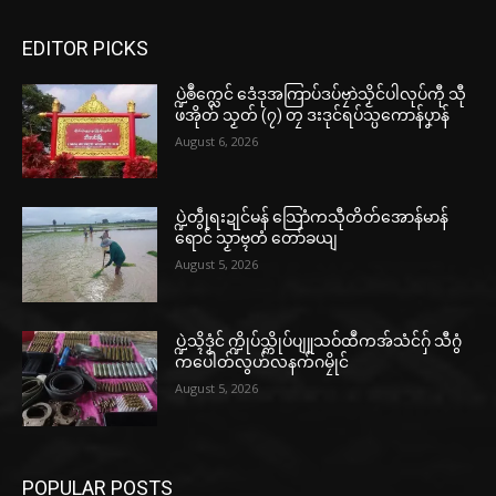
EDITOR PICKS
ပ္ဍဲၜဳက္လေင် ဒေံဒုအကြာပ်ဒပ်ဗၠာဲသၟိင်ပါလုပ်ကီု သီု
ဖအိုတ် သၟတ် (၇) တၠ ဒးဒုင်ရပ်သ္ပကောန်ပၞာန်
August 6, 2026
ပ္ဍဲတွဵုရးဍုင်မန် သြောံကသီုတိတ်အောန်မာန်
ရောင် သၟာဗ္ၚတံ တော်ခယျ
August 5, 2026
ပ္ဍဲသ္ၚိဒၟံင် က္ဍိုပ်သ္ကိုပ်ပျူသဝ်ထဳကအ်သံင်ဂှ် သီဂွံ
ကပေါတ်လွဟ်လနက်ဂမၠိုင်
August 5, 2026
POPULAR POSTS