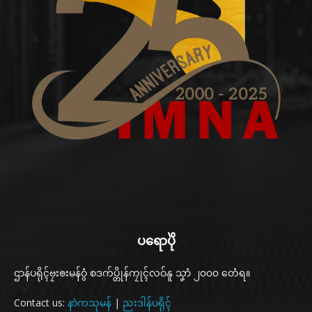
ပရောပိုဲ
ဌာန်ပရိုၚ်ဗၠးၜးမန်ဝွံ စဒက်ပ္တိုန်ကၠုၚ်လဝ်နူ သၞာံ ၂၀၀၀ တေံရ။
Contact us:
နာဲကသုမန်
|
ညးဒါန်ပရိုၚ်