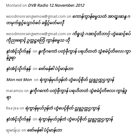
DVB Radio 12.November.2012
Monland
on
ကောန်ကွာန်ဓမ္မသတံ အာထ္ၜးဆန္ဒ ဂ
woodmonraingwmow@gmail.com
on
တမုက်ရုၚ်သၞောဝ်ဓဝ် ခရိုၚ်မတ်မလီု
ကိစ္စသွံ ဂအာၚ်တိဘာဂှ် ဟွံဆေၚ်စပ်
woodmonraingwmow@gmail.com
on
ကဵုညးရောၚ် ဥက္ကဋ္ဌတြေံ ကွာန်ဓမ္မသ ဟီု
နာဲအံၚ်သိုက်နန်
နူကဵုဂကောံ ပတုဲဖဵုကွာန် ပရဟိတတံ သွံစမံၚ်တိဗလး ကွာ
on
န်ဒူရာ
နာဲအံၚ်သိုက်နန်
ဗော်မန်ၜါ ပံၚ်မာန်ဟာ
on
Mon not Mon
ရဲကွာန်မုဟ်ဒုန်တံ ဟွံပေၚ်စိုတ် လ္တူဥက္ကဌကွာန်
on
နူကဵုဂကောံ ပတုဲဖဵုကွာန် ပရဟိတတံ သွံစမံၚ်တိဗလး ကွာန်ဒူ
maramou
on
ရာ
ရဲကွာန်မုဟ်ဒုန်တံ ဟွံပေၚ်စိုတ် လ္တူဥက္ကဌကွာန်
Rea Jea
on
နာဲအံၚ်သိုက်နန်
ရဲကွာန်မုဟ်ဒုန်တံ ဟွံပေၚ်စိုတ် လ္တူဥက္ကဌကွာန်
on
ဗော်မန်ၜါ ပံၚ်မာန်ဟာ
ရာမာန်ယ
on