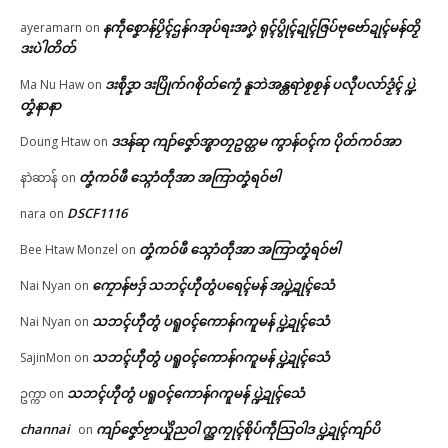
(၂၅) ဏံ စဒုၚ်တဲပအပ်ဘာရောၚ်
တ်ဂှ်ဂြဴ
ညးဒါန်လိက်
နကဵုစၞောန်ပၟိၚ်ဌန်ဂအုပ်ရးအဂၞဲ ရုၚ်ပွိုၚ်ဍုၚ်ဇြပ်ဗုဗော်ဍုၚ်မန်တၟိ
ayeramarn
on
May 21, 2026
June 15, 2026
ဒးပဲါတိတ်
In "ပရိုၚ်"
In "ပရိုၚ်"
ဗွဳဒဳယဵု
ဒးစဵုဒၞာ ဒးပြိုက်ဂစိုတ်ကၠေံ နူဘဲအန္တရာဲစၟစၟန် ပလီုပလာ်ဒၟံၚ် ပ္ဍဲ
Ma Nu Haw
on
တၞံနာနာ
ကေတ်အဆက်
ဒဒန်ဆု ကျာ်ဇၞော်အ္စာတၠဥတ္တမ ကွာန်ဝၚ်က ပိုတ်ကဝ်အာ
Doung Htaw
on
တၞံကဝ်ဖီ သ္ဂောံတဵုအာ အကြာတၞံရဝ်ဗါ
နာဲဆာန်
on
မန် ဒးလုပ်ကေတ်တာလျိုၚ် ယိုက်
© ဌာန်ပရိုၚ်ဗၠးၜးမန်
DSCF1116
nara
on
ဂၠေၚ်ပၞာန်မန်ဂှ် ဇြိုၚ်မံၚ်စိုတ်ဟာ …
June 12, 2026
တၞံကဝ်ဖီ သ္ဂောံတဵုအာ အကြာတၞံရဝ်ဗါ
Bee Htaw Monzel
on
In "ပရိုၚ်"
ကၠောန်ဗဒှ် သဘၚ်ဟီုတွံပရေၚ်မန် အပ္ဍဲဍုၚ်သေံ
Nai Nyan
on
သဘၚ်ဟီုတွံ ပရူဝၚ်ကောန်ဂကူမန် ပ္ဍဲဍုၚ်သေံ
Nai Nyan
on
သဘၚ်ဟီုတွံ ပရူဝၚ်ကောန်ဂကူမန် ပ္ဍဲဍုၚ်သေံ
SajinMon
on
သဘၚ်ဟီုတွံ ပရူဝၚ်ကောန်ဂကူမန် ပ္ဍဲဍုၚ်သေံ
ဥက္ကာ
on
channai
ကျာ်ဇၞော်ဗၟာယှိုဲညဝါ က္ညကၠုၚ်စိုပ်ကဵုသြဝါဒ ပ္ဍဲဍုၚ်ကျာ်ပိ
on