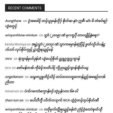
RECENT COMMENTS
Aungthaw
ဂွံအခေါၚ် တၚ်ယၟုမန်ဟီုဂှ် ၜိုတ်ဆ နာဲ၊ ဣစဳ၊ မာံ၊ မိ တံဓဝ်ရဂှ်
on
ဟွံတၟေၚ်
winyanhtow-mintun
သၞာံ (၂၀၁၉) ဏံ မုဂကူပိုဲ တာလျိုၚ်နွံရော?
on
အပ္ဍဲသၞာံ (၂၀၁၇) ဏံ သၟာကမၠောန်ဆုဲပြံၚ် ဗၞတ်လၟိဟ်ပန်ဠ
Eenda Monnya
on
က်ဘာ် လုပ်စိုပ်ကၠုၚ် ပ္ဍဲတွဵုရးဍုၚ်မန်
mro
ရဲကွာန်မုဟ်ဒုန်တံ ဟွံပေၚ်စိုတ် လ္တူဥက္ကဌကွာန်
on
ဗော်မန်တအ် ကဵုမံၚ်ကတိပါၚ် ကဵုညးဍုၚ်ကွာန်အိုတ်ယျ
mro
on
ongsikenon
သမ္မတဥူတိၚ်သိၚ် တပ်တးလတူကောန်ဍုၚ်အရေၚ်တအ်
on
ညိဟာ
ပံက်ဂကောံကၠောန်ဗဒှ် တ္ၚဲပၠန်ဂတး ၆၈ ဝါ
minarnon
on
than tun oo
ပေါဲသဳကၠဳ လိက်ကသုက် NCA ဟွံဂွံတၚ်တုပ်စိုတ်ဏီ
on
winyanhtow.mintun
ဂတဵုမုက်တွဵုရးဍုၚ်မန်တံ ညံၚ်ဂွံတောဲစုတ်သီု
on