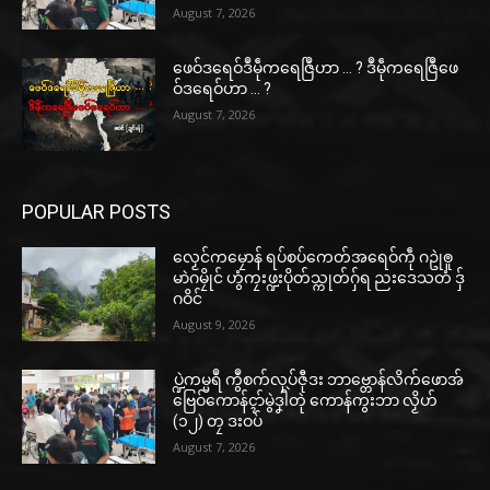
August 7, 2026
ဖေဝ်ဒရေဝ်ဒဳမဵုကရေဇြဳဟာ … ? ဒဳမဵုကရေဇြဳဖေ
ဝ်ဒရေဝ်ဟာ … ?
August 7, 2026
POPULAR POSTS
လၟေင်ကမၠောန် ရပ်စပ်ကေတ်အရေဝ်ကဵု ဂဥုဲၜူ
မာဲဂမၠိုင် ဟွံကၠးဖ္ဍးပိုတ်သ္ကုတ်ဂှ်ရ ညးဒေသတံ ဒှ်
ဂဝိင်
August 9, 2026
ပ္ဍဲကမ္မရဳ ကွဳစက်လုပ်ဇီုဒး ဘာဗ္တောန်လိက်ဖောအ်
ဗြေဝ်ကောန်ၚာ်မွဲဒၞါဲတုဲ ကောန်ကွးဘာ လၟိဟ်
(၁၂) တၠ ဒးဝပ်
August 7, 2026