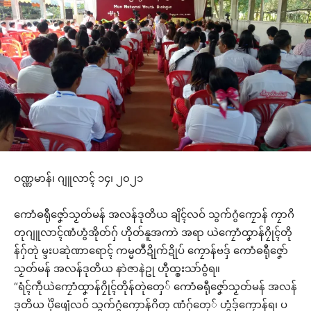
ဝဏ္ဏမာန်၊ ဂျူလာၚ် ၁၄၊ ၂၀၂၁
ကောံဓရီုဇၞော်သၟတ်မန် အလန်ဒုတိယ ချိၚ်လဝ် သွက်ဂွံကၠောန် ကၠာဂိ
တုဂျူလာၚ်ဏံဟွံအိုတ်ဂှ် ဟိုတ်နူအကာဲ အရာ ယဲကၠောံထၞာန်ဂၠိုၚ်တို
န်ဂှ်တုဲ မ္ဒးပဆုဲဏာရောၚ် ကမ္မတဳဍိုက်ဍိုပ် ကၠောန်ဗဒှ် ကောံဓရီုဇၞော်
သၟတ်မန် အလန်ဒုတိယ နာဲဇာနဲဥု ဟီုထ္ၜးသာ်ဝွံရ။
“ရံၚ်ကဵုယဲကၠောံထၞာန်ဂၠိုၚ်တိုန်တုဲတှေ် ကောံဓရီုဇၞော်သၟတ်မန် အလန်
ဒုတိယ ပိုဲဖျေံလဝ် သွက်ဂွံကၠောန်ဂိတု ဏံဂှ်တှေ် ဟွံဒှ်ကၠောန်ရ၊ ပ