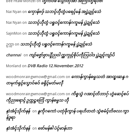
တၞံကဝ်ဖီ သ္ဂောံတဵုအာ အကြာတၞံရဝ်ဗါ
Bee Htaw Monzel
on
ဂကောံရီုဗၚ်မၞိဟ်ဒေသမန်တံ
အောန်အိုတ် ဒးစွံတမ်ရိုဟ်သြန်
ကၠောန်ဗဒှ် သဘၚ်ဟီုတွံပရေၚ်မန် အပ္ဍဲဍုၚ်သေံ
Nai Nyan
on
(၅၀၀) ကိုဋ်ဂးတုဲ ဂကောံလ္ၚဵု ဒေံါ
ဇူယာယဳ
သဘၚ်ဟီုတွံ ပရူဝၚ်ကောန်ဂကူမန် ပ္ဍဲဍုၚ်သေံ
Nai Nyan
on
© ဌာန်ပရိုၚ်ဗၠးၜးမန်
March 10, 2026
In "ပရိုၚ်"
သဘၚ်ဟီုတွံ ပရူဝၚ်ကောန်ဂကူမန် ပ္ဍဲဍုၚ်သေံ
SajinMon
on
သဘၚ်ဟီုတွံ ပရူဝၚ်ကောန်ဂကူမန် ပ္ဍဲဍုၚ်သေံ
ဥက္ကာ
on
channai
ကျာ်ဇၞော်ဗၟာယှိုဲညဝါ က္ညကၠုၚ်စိုပ်ကဵုသြဝါဒ ပ္ဍဲဍုၚ်ကျာ်ပိ
on
DVB Radio 12.November.2012
Monland
on
ကောန်ကွာန်ဓမ္မသတံ အာထ္ၜးဆန္ဒ ဂ
woodmonraingwmow@gmail.com
on
တမုက်ရုၚ်သၞောဝ်ဓဝ် ခရိုၚ်မတ်မလီု
ကိစ္စသွံ ဂအာၚ်တိဘာဂှ် ဟွံဆေၚ်စပ်
woodmonraingwmow@gmail.com
on
ကဵုညးရောၚ် ဥက္ကဋ္ဌတြေံ ကွာန်ဓမ္မသ ဟီု
နာဲအံၚ်သိုက်နန်
နူကဵုဂကောံ ပတုဲဖဵုကွာန် ပရဟိတတံ သွံစမံၚ်တိဗလး ကွာ
on
န်ဒူရာ
နာဲအံၚ်သိုက်နန်
ဗော်မန်ၜါ ပံၚ်မာန်ဟာ
on