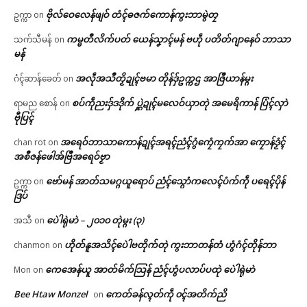
ဗိုလ်ဝေလေန်ဖျဝ် တံၚ်ဓဇက်ကောန်ကွးဘာမွဲတၠ
ဥက္ကာ
on
ကမ္မတဳလိက်ပတ် ယေန်သၞာၚ်မန် ဗဟဵု ပတိတ်ဂျာနေဝ် ဘာသာ
သက်သီမန်
on
မန်
အလဵုအသဳတၟိဍုၚ်ဗမာ တိုန်ဒှ်ဥက္ကဌ အာဇြဳယာန်မ္ဂး
ဂံၚ်ဆာန်ခေတ်
on
စပ်ကဵုညးဒှ်ဒဒိုက် ပ္ဋဲဍုၚ်မလေဝ်ယှာတုဲ အမေရိကာန် ပြံၚ်လှာဲ
ရာမည စောန်
on
ဗီုပြၚ်
အရေဝ်ဘာသာကောန်ဍုၚ်အရၚ်ညံၚ်ဂွံကၠေံကၠက်အာ ကၠောန်ဒၟံၚ်
chan rot
on
အစဳဇန်ဖေါအ်ဗြဳအရေဝ်ဗၟာ
ဗော်မန် အာတ်သမဂ္ဂယူရောပ် ညံၚ်သ္ဂောံကလေၚ်ပံက်ကဵု ပရေၚ်ပိုန်
ဥက္ကာ
on
ဒြပ်
ပေဲါရုဲမာဲ – ၂၀၁၀ တုဲမ္ဂး (၃)
အသီ
on
ဟိုတ်နူအသိၚ်ပေဲါဗတိုက်တုဲ ကွးဘာတန်တံ ဟွံဂံၚ်တိုန်ဘာ
chanmon
on
ကေအေန်ယူ အာတ်မိက်သြန် ညံၚ်ဟွံပလာပ်ပထုဲ ပေဲါရုဲမာဲ
Mon
on
Bee Htaw Monzel
ကေတ်ခန်လ္ၚတ်ကဵု ၀ၚ်အတိက်ညိ
on