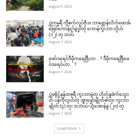
August 9, 2026
ပ္ဍဲကမ္မရဳ ကွဳစက်လုပ်ဇီုဒး ဘာဗ္တောန်လိက်ဖောအ်
ဗြေဝ်ကောန်ၚာ်မွဲဒၞါဲတုဲ ကောန်ကွးဘာ လၟိဟ်
(၁၂) တၠ ဒးဝပ်
August 7, 2026
ဖေဝ်ဒရေဝ်ဒဳမဵုကရေဇြဳဟာ … ? ဒဳမဵုကရေဇြဳဖေ
ဝ်ဒရေဝ်ဟာ … ?
August 7, 2026
ပ္ဍဲခရိုၚ်နန်ထၜုရဳ ကွးဘာမွဲတၠ ဟိုတ်နူဖံက်သၞော
တ် ပန်ကဵုလွဟ်တုဲ အ္စာၝောံချိုတ်ၜါတၠ၊ ကွးဘာ
ချိုတ် (၄) တၠ၊ ဒးဘဲဝပ် ဟွံအောန်နူ (၂၀) တၠ
August 7, 2026
Load more