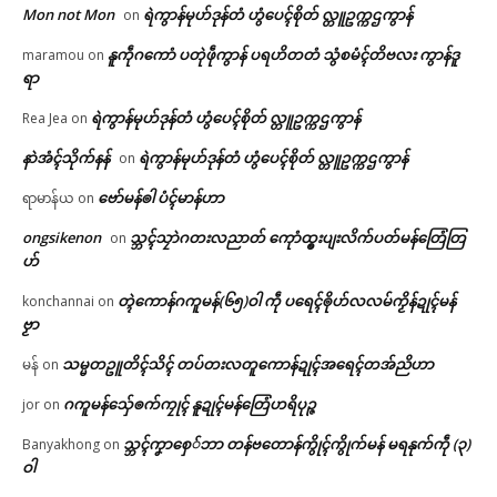
Mon not Mon
ရဲကွာန်မုဟ်ဒုန်တံ ဟွံပေၚ်စိုတ် လ္တူဥက္ကဌကွာန်
on
နူကဵုဂကောံ ပတုဲဖဵုကွာန် ပရဟိတတံ သွံစမံၚ်တိဗလး ကွာန်ဒူ
maramou
on
ရာ
ရဲကွာန်မုဟ်ဒုန်တံ ဟွံပေၚ်စိုတ် လ္တူဥက္ကဌကွာန်
Rea Jea
on
နာဲအံၚ်သိုက်နန်
ရဲကွာန်မုဟ်ဒုန်တံ ဟွံပေၚ်စိုတ် လ္တူဥက္ကဌကွာန်
on
ဗော်မန်ၜါ ပံၚ်မာန်ဟာ
ရာမာန်ယ
on
ongsikenon
သ္ဘၚ်သၠာဲဂတးလညာတ် ကေုာံထ္ၜးပျးလိက်ပတ်မန်တြေံတြ
on
ဟ်
တ္ၚဲကောန်ဂကူမန်(၆၅)ဝါ ကဵု ပရေၚ်ၜိုဟ်လလမ်ကၟိန်ဍုၚ်မန်
konchannai
on
ဗၟာ
သမ္မတဥူတိၚ်သိၚ် တပ်တးလတူကောန်ဍုၚ်အရေၚ်တအ်ညိဟာ
မန်
on
ဂကူမန်​သှ်ေၜက်ကၠုၚ် နူဍုၚ်မန်တြေံဟရိပုဉ္ဇ
jor
on
သ္ဘၚ်ကၞာစှေ်ဘာ တန်ဗတောန်ကွိုၚ်ကွိုက်မန် မရနုက်ကဵု (၃)
Banyakhong
on
ဝါ