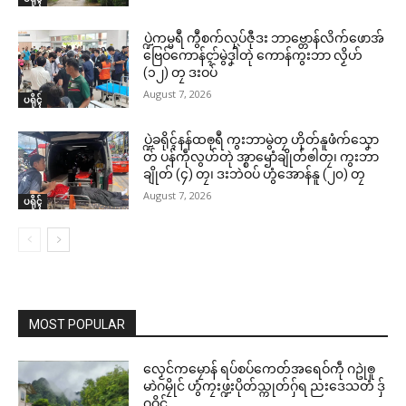
ပ္ဍဲကမ္မရဳ ကွဳစက်လုပ်ဇီုဒး ဘာဗ္တောန်လိက်ဖောအ်
ဗြေဝ်ကောန်ၚာ်မွဲဒၞါဲတုဲ ကောန်ကွးဘာ လၟိဟ်
(၁၂) တၠ ဒးဝပ်
August 7, 2026
ပရိုၚ်
ပ္ဍဲခရိုၚ်နန်ထၜုရဳ ကွးဘာမွဲတၠ ဟိုတ်နူဖံက်သၞော
တ် ပန်ကဵုလွဟ်တုဲ အ္စာၝောံချိုတ်ၜါတၠ၊ ကွးဘာ
ချိုတ် (၄) တၠ၊ ဒးဘဲဝပ် ဟွံအောန်နူ (၂၀) တၠ
August 7, 2026
ပရိုၚ်
MOST POPULAR
လၟေင်ကမၠောန် ရပ်စပ်ကေတ်အရေဝ်ကဵု ဂဥုဲၜူ
မာဲဂမၠိုင် ဟွံကၠးဖ္ဍးပိုတ်သ္ကုတ်ဂှ်ရ ညးဒေသတံ ဒှ်
ဂဝိင်