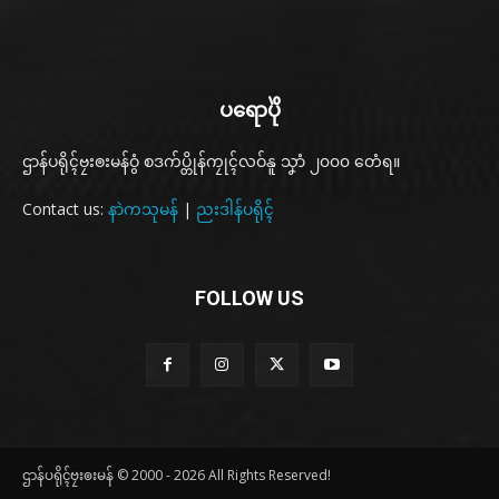
ပရောပိုဲ
ဌာန်ပရိုၚ်ဗၠးၜးမန်ဝွံ စဒက်ပ္တိုန်ကၠုၚ်လဝ်နူ သၞာံ ၂၀၀၀ တေံရ။
Contact us:
နာဲကသုမန်
|
ညးဒါန်ပရိုၚ်
FOLLOW US
ဌာန်ပရိုၚ်ဗၠးၜးမန် © 2000 - 2026 All Rights Reserved!