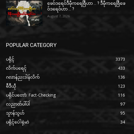
ဖေဝ်ဒရေဝ်ဒဳမဵုကရေဇြဳဟာ … ? ဒဳမဵုကရေဇြဳဖေ
ဝ်ဒရေဝ်ဟာ … ?
August 7, 2026
POPULAR CATEGORY
ပရိုၚ်
3373
လိက်ပရေၚ်
433
ဂလာန်ညးဒါန်လိက်
136
ဗဳဒဳယဵု
123
ပရိုင်ပတောံ: Fact-Checking
116
လညာတ်ပါ်ပါဲ
97
သၟာန်သွဟ်
95
ပရိုၚ်ပေဲါရုဲမာဲ
34