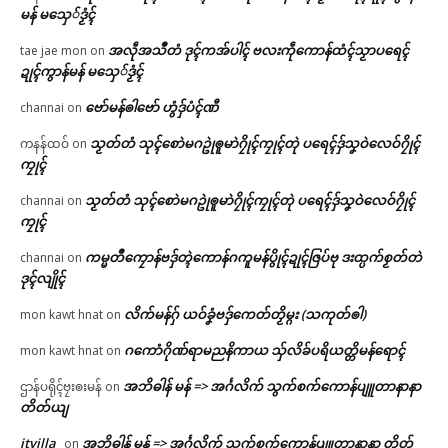
မန် မသှေ်ဒၟံၚ်
အလဵုအသဳတံ ဒုၚ်ကအ်ပါၚ် ဗလးကဵုကောန်ထံၚ်သၟာပရေၚ်
tae jae mon
on
ဍုၚ်ကွာန်မန် မသှေ်ဒၟံၚ်
ဗော်မန်ၜါဗော် ဟွံဒှ်ပံၚ်ဏီ
channai
on
သၟတ်တံ သုၚ်စောဲမဂဥုဲၜူမာဲဂၠိုၚ်ကၠုၚ်တုဲ ပရေၚ်ဒှ်သၞဝဲလေဝ်ဂၠိုၚ်
ကနန်ထဝ်
on
ကၠုၚ်
သၟတ်တံ သုၚ်စောဲမဂဥုဲၜူမာဲဂၠိုၚ်ကၠုၚ်တုဲ ပရေၚ်ဒှ်သၞဝဲလေဝ်ဂၠိုၚ်
channai
on
ကၠုၚ်
ကမ္မတဳကၠောန်ဗဒှ်တ္ၚဲကောန်ဂကူမန်ပွိုၚ်ဍုၚ်ဇြပ်ဗု ဒးထ္ပက်စၟတ်တဲ
channai
on
ဒုၚ်လျိုၚ်
လိက်မန်ဂှ် ယဝ်ခၞံဗဒှ်ကေတ်တၟိမ္ဂး (သကုတ်ၜါ)
mon kawt hnat
on
ဂကောံဂိုဏ်ရာမညနိကာယ သှ်လိခ်ပရိယတ္တိမန်ရောၚ်
mon kawt hnat
on
အဘိဓါန် မန် => အၚ်္ဂလိက် သွက်စက်ကောန်ပျူတာနာနာ
ဌာန်ပရိုၚ်ဗၠးၜးမန်
on
တိတ်ယျ
itvilla
အဘိဓါန် မန် => အၚ်္ဂလိက် သွက်စက်ကောန်ပျူတာနာနာ တိတ်
on