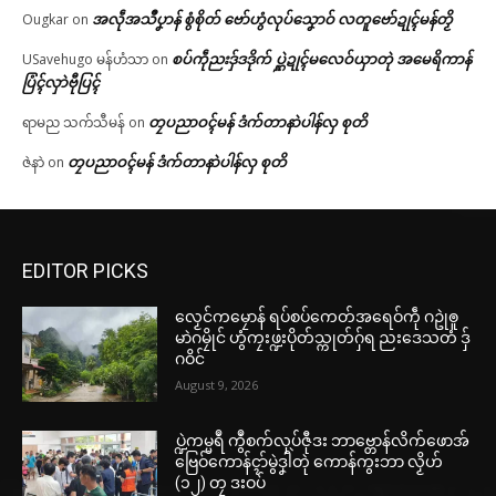
အလဵုအသဳပၞာန် စွံစိုတ် ဗော်ဟွံလုပ်သၞောဝ် လတူဗော်ဍုၚ်မန်တၟိ
Ougkar
on
စပ်ကဵုညးဒှ်ဒဒိုက် ပ္ဋဲဍုၚ်မလေဝ်ယှာတုဲ အမေရိကာန်
USavehugo မန်ဟံသာ
on
ပြံၚ်လှာဲဗီုပြၚ်
တၠပညာဝၚ်မန် ဒံက်တာနာဲပါန်လှ စုတိ
ရာမည သက်သီမန်
on
တၠပညာဝၚ်မန် ဒံက်တာနာဲပါန်လှ စုတိ
ဇဲနာဲ
on
EDITOR PICKS
လၟေင်ကမၠောန် ရပ်စပ်ကေတ်အရေဝ်ကဵု ဂဥုဲၜူ
မာဲဂမၠိုင် ဟွံကၠးဖ္ဍးပိုတ်သ္ကုတ်ဂှ်ရ ညးဒေသတံ ဒှ်
ဂဝိင်
August 9, 2026
ပ္ဍဲကမ္မရဳ ကွဳစက်လုပ်ဇီုဒး ဘာဗ္တောန်လိက်ဖောအ်
ဗြေဝ်ကောန်ၚာ်မွဲဒၞါဲတုဲ ကောန်ကွးဘာ လၟိဟ်
(၁၂) တၠ ဒးဝပ်