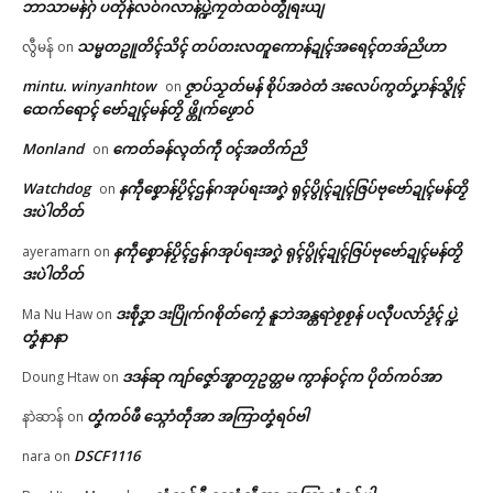
ဘာသာမန်ဂှ် ပတိုန်လဝ်ဂလာန်ပ္ဍဲကၠတ်ထဝ်တွဵုရးယျ
သမ္မတဥူတိၚ်သိၚ် တပ်တးလတူကောန်ဍုၚ်အရေၚ်တအ်ညိဟာ
လွီမန်
on
mintu. winyanhtow
ဇၟာပ်သၟတ်မန် စိုပ်အဝဲတံ ဒးလေပ်ကွတ်ပၞာန်သ္ဇိုၚ်
on
Related
ထေက်ရောၚ် ဗော်ဍုၚ်မန်တၟိ ဖ္တိုက်ဖၟောဝ်
Monland
ကေတ်ခန်လ္ၚတ်ကဵု ၀ၚ်အတိက်ညိ
on
ဌာန်ပရိုၚ်ဗၠးၜးမန်
Watchdog
နကဵုစၞောန်ပၟိၚ်ဌန်ဂအုပ်ရးအဂၞဲ ရုၚ်ပွိုၚ်ဍုၚ်ဇြပ်ဗုဗော်ဍုၚ်မန်တၟိ
on
ရုဲစှ်
ဒးပဲါတိတ်
နကဵုစၞောန်ပၟိၚ်ဌန်ဂအုပ်ရးအဂၞဲ ရုၚ်ပွိုၚ်ဍုၚ်ဇြပ်ဗုဗော်ဍုၚ်မန်တၟိ
ayeramarn
on
စာၚ်ပ္ဍဲခရိုၚ်
တန်ဗ္တောန် Diploma in English
ပရိုၚ်လက္ကရဴအိုတ်
ဒးပဲါတိတ်
April 20, 2026
သွက်သၟတ်မန် သ္ဂောံပံက်နူကဵုအန်
In "လိက်ပရေၚ်"
လာၚ်ဂှ် MUSN စဳဇန်ဒၟံၚ်
ဒးစဵုဒၞာ ဒးပြိုက်ဂစိုတ်ကၠေံ နူဘဲအန္တရာဲစၟစၟန် ပလီုပလာ်ဒၟံၚ် ပ္ဍဲ
Ma Nu Haw
on
March 18, 2026
🏛 လညာတ်ပါ်ပဲါ
တၞံနာနာ
In "ပရိုၚ်"
ဒဒန်ဆု ကျာ်ဇၞော်အ္စာတၠဥတ္တမ ကွာန်ဝၚ်က ပိုတ်ကဝ်အာ
Doung Htaw
on
ညးဒါန်လိက်
တၞံကဝ်ဖီ သ္ဂောံတဵုအာ အကြာတၞံရဝ်ဗါ
နာဲဆာန်
on
ဗွဳဒဳယဵု
DSCF1116
nara
on
ကေတ်အဆက်