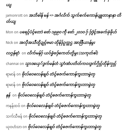
ယျ
အဘိဓါန် မန် => အၚ်္ဂလိက် သွက်စက်ကောန်ပျူတာနာနာ တိ
jamonrott
on
တ်ယျ
ပရေၚ်ပံၚ်တောဲ ဗော် ၁၉၉၀ ကဵု ဗော် ၂၀၁၀ ဂှ် ဒှ်ဒၟံၚ်အခက်ခုဲဖိုဟ်
Mon
on
အလဵုအသဳတၟိဍုၚ်ဗမာ တိုန်ဒှ်ဥက္ကဌ အာဇြဳယာန်မ္ဂး
Nick
on
လဂ္ဂန်ရာံ
လိက်မန်ဂှ် ယဝ်ခၞံဗဒှ်ကေတ်တၟိမ္ဂး (သကုတ်ၜါ)
on
သၟာဒယှေ်ဒွက်မန်တံ သၞာံဏံပတိတ်ကဝးဒွက်ဂၠိုၚ်တိုန်ကၠုၚ်
channai
on
ဗိုလ်ဝေလေန်ဖျဝ် တံၚ်ဓဇက်ကောန်ကွးဘာမွဲတၠ
ရာမာန်
on
ဗိုလ်ဝေလေန်ဖျဝ် တံၚ်ဓဇက်ကောန်ကွးဘာမွဲတၠ
ရာမာန်
on
နန်
ဗိုလ်ဝေလေန်ဖျဝ် တံၚ်ဓဇက်ကောန်ကွးဘာမွဲတၠ
on
ဗိုလ်ဝေလေန်ဖျဝ် တံၚ်ဓဇက်ကောန်ကွးဘာမွဲတၠ
ကနန်ထဝ်
on
ဗိုလ်ဝေလေန်ဖျဝ် တံၚ်ဓဇက်ကောန်ကွးဘာမွဲတၠ
သက်သီမန်
on
ဗိုလ်ဝေလေန်ဖျဝ် တံၚ်ဓဇက်ကောန်ကွးဘာမွဲတၠ
ယုဝဟံသာ
on