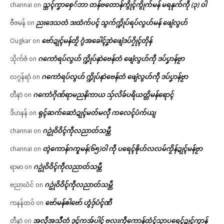
သ္ဘၚ်ကၞာစှေ်ဘာ တန်ဗတောန်ကွိုၚ်ကွိုက်မန် မရနုက်ကဵု (၃) ဝါ
channai
on
ညးဒေသတံ ဒးထံက်ပၚ် သွက်က္ဍိုပ်ရပ်လွဟ်မန် ဖျေံလွဟ်
ဗီဇမန်
on
ဗော်ဍုၚ်မန်တၟိ ဂွံအခေါၚ်ဒၞာဲဖျေံဒပ်ဂၠိုၚ်တိုန်
Ougkar
on
ဂကောံရပ်လွဟ် က္ဍိုပ်နာဲဗေန်တံ ဖျေံလွဟ်ကဵု ဒပ်ပၞာန်ဗၟာ
သိုက်ဇံ
on
ဂကောံရပ်လွဟ် က္ဍိုပ်နာဲဗေန်တံ ဖျေံလွဟ်ကဵု ဒပ်ပၞာန်ဗၟာ
လဂ္ဂန်ရာံ
on
ဂကောံဂိုဏ်ရာမညနိကာယ သှ်လိခ်ပရိယတ္တိမန်ရောၚ်
တီနာဲ
on
ရုၚ်ဆက်ဆောံဍုၚ်မတ်မလီု ကလေၚ်ပံက်ယျ
ဒိဟနန်
on
ဂဥုဲဝိဝိၚ်ကဵုလညာတ်သမ္တီ
channai
on
တ္ၚဲကောန်ဂကူမန်(၆၅)ဝါ ကဵု ပရေၚ်ၜိုဟ်လလမ်ကၟိန်ဍုၚ်မန်ဗၟာ
channai
on
ဂဥုဲဝိဝိၚ်ကဵုလညာတ်သမ္တီ
ရာမာ
on
ဂဥုဲဝိဝိၚ်ကဵုလညာတ်သမ္တီ
ဗညာဃံင်
on
ဗော်မန်ၜါဗော် ဟွံဒှ်ပံၚ်ဏီ
ကနန်ထဝ်
on
အလဵုအသဳတံ ဒုၚ်ကအ်ပါၚ် ဗလးကဵုကောန်ထံၚ်သၟာပရေၚ်ဍုၚ်ကွာန်
တီနာဲ
on