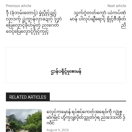
Previous article
Next article
ဒဵု (ခုံဘမ်းတောၚ်) မၞုံပွိုၚ်ဍုၚ်
သွက်ဂွံတတ်ကၠောံ ယဲကပ်ဏံ
လှာဒကှ် ပ္ဍဲကွာန်လှာခဍးဂှ် ဒှ်ဒၞာဲ
မာန် ပါလုပ်ချဳဓရာၚ် ဗွိုၚ်ဇဳအိုတ်
ပြေလၟောၚ်ခိုဟ်မွဲတုဲ ညးဂေတ်
ညိ
ဝေၚ်ပြေလၟောၚ်ဂၠိုၚ်ကၠုၚ်
ဌာန်ပရိုၚ်ဗၠးၜးမန်
RELATED ARTICLES
လၟေင်ကမၠောန် ရပ်စပ်ကေတ်အရေဝ်ကဵု ဂဥုဲၜူ
မာဲဂမၠိုင် ဟွံကၠးဖ္ဍးပိုတ်သ္ကုတ်ဂှ်ရ ညးဒေသတံ ဒှ်
ဂဝိင်
August 9, 2026
ပရိုၚ်