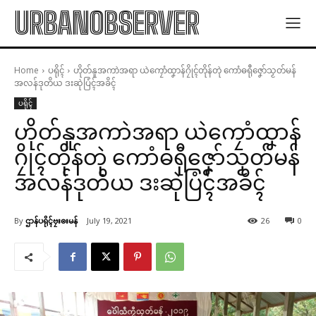
URBANOBSERVER
Home
ပရိုၚ်
ဟိုတ်နူအကာဲအရာ ယဲကၠောံထၞာန်ဂၠိုၚ်တိုန်တုဲ ကောံဓရီုဇၞော်သၟတ်မန်
အလန်ဒုတိယ ဒးဆုဲပြံၚ်အခိၚ်
ပရိုၚ်
ဟိုတ်နူအကာဲအရာ ယဲကၠောံထၞာန်
ဂၠိုၚ်တိုန်တုဲ ကောံဓရီုဇၞော်သၟတ်မန်
အလန်ဒုတိယ ဒးဆုဲပြံၚ်အခိၚ်
By
ဌာန်ပရိုၚ်ဗၠးၜးမန်
July 19, 2021
26
0