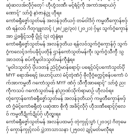
ဆုဲဆလအ်လဵုဂှ်တှေ် ဟီုဟွံဒးဏီ၊ မၚ်ရံၚ်ကဵု အကာဲအရာယဲဂှ်
ဏောၚ်” သာ်ဝွံ နာဲဇာနဲဥု ဟီုရ။
ကောံဓရီုဇၞော်သၟတ်မန် အလန်ဒုတိယဂှ် တမ်ဝါဒိဂှ် ကမ္မတဳကၠောန်ဗဒှ်
တံ ရန်လဝ် ဂိတုဂျူလာၚ် (၂၈/၂၉/၃၀) (၂၀၂၁) ဂှ်မ္ဂး သွက်ဂွံကၠောန်
အာ ပ္ဍဲခရိုၚ်သဓီု ပွိုၚ် (၃) တ္ၚဲနွံရ။
ကောံဓရီုဇၞော်သၟတ်မန် အလန်ဒုတိယ ရန်လဝ်သွက်ဂွံကၠောန်ဂှ် သွက်
ဂွံကလေၚ်ဒက်ပခိုၚ်ပတိုန် ဌာန်ကောံသၟတ်မန်ကီု၊ သွက်ဂွံသဳကၠဳ သ္ပ
အာဒတန် စပ်ကဵုမူဝါဒသၟတ်မန်ကီုနွံရ။
“မူဝါဒသၟတ်ဂှ် ပိုဲပဒတန် ညံၚ်ဂွံမာန်ရောၚ်၊ ပရေၚ်ပံၚ်ပကောံသၟတ်ပိုဲ
MYF ရောအ်ရေၚ် (ယောၚ်ယာ) မံၚ်တ္ၚဲဏံဂှ် ဗီုလဵုဂွံက္လေၚ်စန်ပကောံ ပံ
က်အာကမ္မတဳ ဂကောံသၟတ် MYF ဏံဂှ် သဳကၠဳအာရောၚ်” သာ်ဝွံ ညး
ကဵုကသပ် ဂကောံသၟတ်မန် နာဲဉာဏ်သိုက်ရာမာဉ် ဟီုလဝ်ရ။
တ္ၚဲကၠောန်ကောံဓရီုဇၞော်သၟတ်မန် အလန်ဒုတိယဂှ် ကမ္မတဳကၠောန်ဗဒှ်
တံ ဂ္ဇံမံၚ်ကောံဓရီုတုဲ ပဆုဲဏာ စဵုကဵု အခိၚ်လဵုဂှ် ဟီုဒးဏီရောၚ်ဂှ်လေ
ဝ် ကမ္မတဳဍိုက်ဍိုပ်ဂှ် ဟီုထ္ၜးရ။
ကောံဓရီုဇၞော်သၟတ်မန် အလန်ပထမဂှ် တုဲကၠုၚ်သၞာံ (၂၀၁၄) ဂိတုမေ
ဂှ် ကၠောန်ကၠုၚ်လဝ် ပ္ဍဲဘာသာသနာ (၂၅၀၀) ဍုၚ်မတ်မလီုရ။