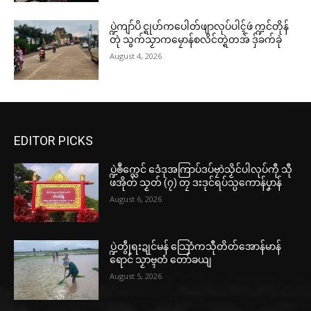
ပရိုၚ်လက္ကရဴအိုတ်
ပ္ဍဲကျာ်ပိ င္ရုဟ်ကပေါတ်ဖျာလုပ်ပါၚ်ဖဴ က္ဍင်တိုန်
🏛 လညာတ်ပါ်ပဲါ
တုဲ သွက်သၟာကမၠောန်စလိင်တ္ရဲတအ် ဒှ်ခက်ခုဲ
August 4, 2026
ညးဒါန်လိက်
ဗွဳဒဳယဵု
ကေတ်အဆက်
EDITOR PICKS
ပ္ဍဲၜဳက္လေင် ဒေံဒုအကြာပ်ဒပ်ဗၠာဲသၟိင်ပါလုပ်ကီု သီု
ဖအိုတ် သၟတ် (၇) တၠ ဒးဒုင်ရပ်သ္ပကောန်ပၞာန်
© ဌာန်ပရိုၚ်ဗၠးၜးမန်
August 6, 2026
ပ္ဍဲတွဵုရးဍုင်မန် သြောံကသီုတိတ်အောန်မာန်
ရောင် သၟာဗ္ၚတံ တော်ခယျ
August 5, 2026