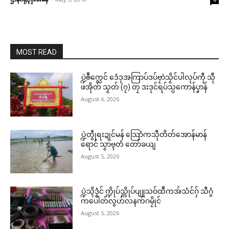
MOST READ
ပ္ဍဲၜဳက္လေင် ဒေံဒုအကြာပ်ဒပ်ဗၠာဲသၟိင်ပါလုပ်ကီု သီု
ဖအိုတ် သၟတ် (၇) တၠ ဒးဒုင်ရပ်သ္ပကောန်ပၞာန်
August 6, 2026
ပ္ဍဲတွဵုရးဍုင်မန် သြောံကသီုတိတ်အောန်မာန်
ရောင် သၟာဗ္ၚတံ တော်ခယျ
August 5, 2026
ဌာန်ပရိုၚ်ဗၠးၜးမန်
ပ္ဍဲသ္ၚိဒၟံင် က္ဍိုပ်သ္ကိုပ်ပျူသဝ်ထဳကအ်သံင်ဂှ် သီဂွံ
ရုဲစှ်
ကပေါတ်လွဟ်လနက်ဂမၠိုင်
August 5, 2026