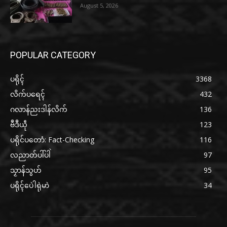
August 5, 2026
POPULAR CATEGORY
ပရိုၚ်
3368
လိက်ပရေၚ်
432
ဂလာန်ညးဒါန်လိက်
136
ဗဳဒဳယဵု
123
ပရိုင်ပတောံ: Fact-Checking
116
လညာတ်ပါ်ပါဲ
97
သၟာန်သွဟ်
95
ပရိုၚ်ပေဲါရုဲမာဲ
34