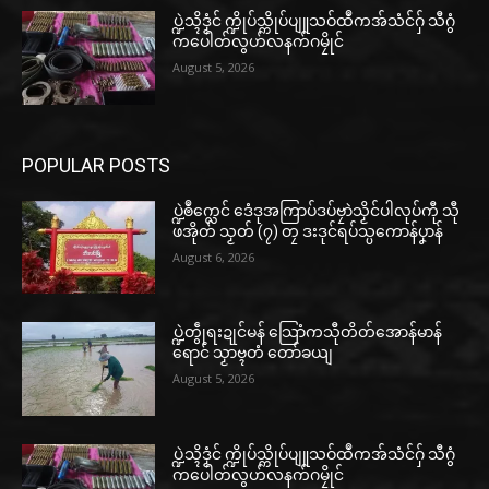
ပ္ဍဲသ္ၚိဒၟံင် က္ဍိုပ်သ္ကိုပ်ပျူသဝ်ထဳကအ်သံင်ဂှ် သီဂွံ
ကပေါတ်လွဟ်လနက်ဂမၠိုင်
August 5, 2026
POPULAR POSTS
ပ္ဍဲၜဳက္လေင် ဒေံဒုအကြာပ်ဒပ်ဗၠာဲသၟိင်ပါလုပ်ကီု သီု
ဖအိုတ် သၟတ် (၇) တၠ ဒးဒုင်ရပ်သ္ပကောန်ပၞာန်
August 6, 2026
ပ္ဍဲတွဵုရးဍုင်မန် သြောံကသီုတိတ်အောန်မာန်
ရောင် သၟာဗ္ၚတံ တော်ခယျ
August 5, 2026
ပ္ဍဲသ္ၚိဒၟံင် က္ဍိုပ်သ္ကိုပ်ပျူသဝ်ထဳကအ်သံင်ဂှ် သီဂွံ
ကပေါတ်လွဟ်လနက်ဂမၠိုင်