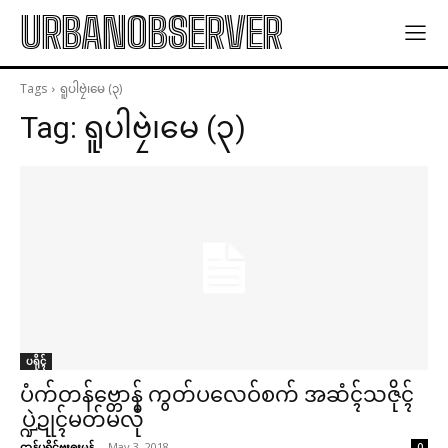
URBANOBSERVER
Tags
ရူပါဗၠဲ၊မေ (၃)
Tag:
ရူပါဗၠဲ၊မေ (၃)
ပရိုၚ်
ပံက်တန်ဗ္တောန် ကွတ်ပလေဝ်စက် အဆံၚ်သဇိုၚ်
ပ္ဍဲဍုၚ်မတ်မလီု
ဌာန်ပရိုၚ်ဗၠးၜးမန်
-
May 3, 2018
0