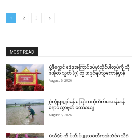
1
2
3
MOST READ
ပ္ဍဲၜဳက္လေင် ဒေံဒုအကြာပ်ဒပ်ဗၠာဲသၟိင်ပါလုပ်ကီု သီု
ဖအိုတ် သၟတ် (၇) တၠ ဒးဒုင်ရပ်သ္ပကောန်ပၞာန်
August 6, 2026
ပ္ဍဲတွဵုရးဍုင်မန် သြောံကသီုတိတ်အောန်မာန်
ရောင် သၟာဗ္ၚတံ တော်ခယျ
August 5, 2026
ပ္ဍဲသ္ၚိဒၟံင် က္ဍိုပ်သ္ကိုပ်ပျူသဝ်ထဳကအ်သံင်ဂှ် သီဂွံ