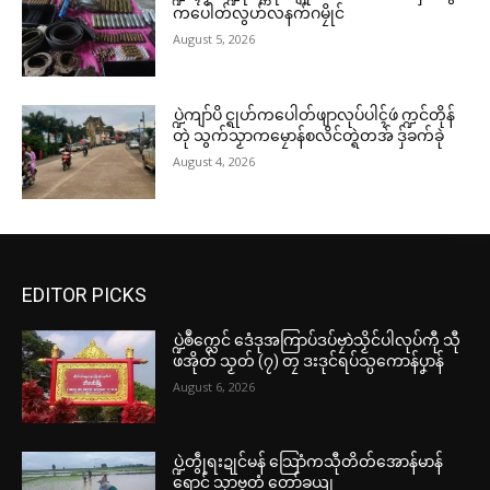
ကပေါတ်လွဟ်လနက်ဂမၠိုင်
August 5, 2026
ပ္ဍဲကျာ်ပိ င္ရုဟ်ကပေါတ်ဖျာလုပ်ပါၚ်ဖဴ က္ဍင်တိုန်
တုဲ သွက်သၟာကမၠောန်စလိင်တ္ရဲတအ် ဒှ်ခက်ခုဲ
August 4, 2026
EDITOR PICKS
ပ္ဍဲၜဳက္လေင် ဒေံဒုအကြာပ်ဒပ်ဗၠာဲသၟိင်ပါလုပ်ကီု သီု
ဖအိုတ် သၟတ် (၇) တၠ ဒးဒုင်ရပ်သ္ပကောန်ပၞာန်
August 6, 2026
ပ္ဍဲတွဵုရးဍုင်မန် သြောံကသီုတိတ်အောန်မာန်
ရောင် သၟာဗ္ၚတံ တော်ခယျ