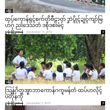
ပရိုၚ်
ထပ်ကၠောန်ရုၚ်စက်တိဗဳဠာတ် ဒၞာဲပွိုၚ်ဍုၚ်ကျာ်မြ
ဟ်ဂှ် ညးဒေသတံ ဒစဵုဒစးမံၚ်
ဌာန်ပရိုၚ်ဗၠးၜးမန်
-
December 11, 2015
0
ပရိုၚ်
သြန်ဂိတုအ္စာဘာကောန်ဂကူမန်တံ ထပ်ဟလိုၚ်
ဌာန်ပရိုၚ်ဗၠးၜးမန်
ပတိုန်ကဵု
ဌာန်ပရိုၚ်ဗၠးၜးမန်
-
December 2, 2015
ရုဲစှ်
0