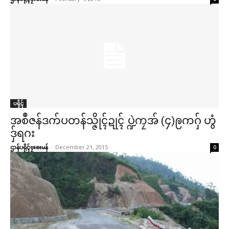
ပရိုၚ်
အစဳဇန်ဒက်ပတန်သ္ဇိုၚ်ဍုၚ် ပ္ဍဲကၠအ် (၄)ဨကဂှ် ဟွံ
ဒှ်ရဂး
ဌာန်ပရိုၚ်ဗၠးၜးမန်
-
December 21, 2015
0