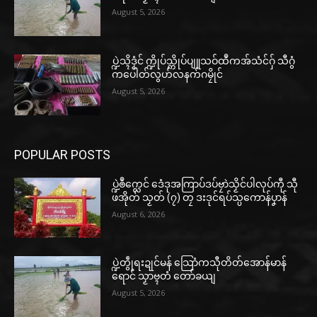
August 5, 2026
ပ္ဍဲသ္ၚိဒၟံင် က္ဍိုပ်သ္ကိုပ်ပျူသဝ်ထဳကအ်သံင်ဂှ် သီဂွံ
ကပေါတ်လွဟ်လနက်ဂမၠိုင်
August 5, 2026
POPULAR POSTS
ပ္ဍဲၜဳက္လေင် ဒေံဒုအကြာပ်ဒပ်ဗၠာဲသၟိင်ပါလုပ်ကီု သီု
ဖအိုတ် သၟတ် (၇) တၠ ဒးဒုင်ရပ်သ္ပကောန်ပၞာန်
August 6, 2026
ပ္ဍဲတွဵုရးဍုင်မန် သြောံကသီုတိတ်အောန်မာန်
ရောင် သၟာဗ္ၚတံ တော်ခယျ
August 5, 2026