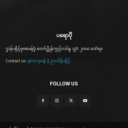
ပရောပိုဲ
ဌာန်ပရိုၚ်ဗၠးၜးမန်ဝွံ စဒက်ပ္တိုန်ကၠုၚ်လဝ်နူ သၞာံ ၂၀၀၀ တေံရ။
Contact us:
နာဲကသုမန်
|
ညးဒါန်ပရိုၚ်
FOLLOW US