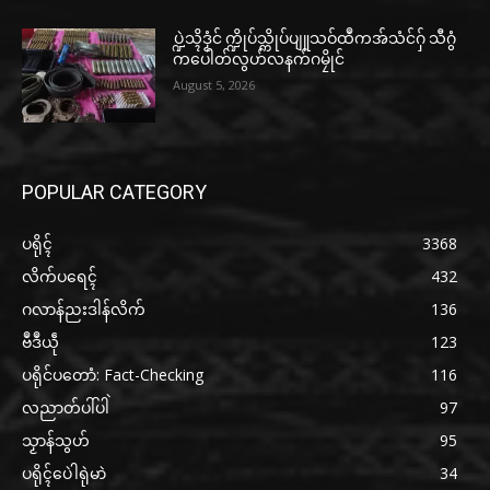
ပ္ဍဲသ္ၚိဒၟံင် က္ဍိုပ်သ္ကိုပ်ပျူသဝ်ထဳကအ်သံင်ဂှ် သီဂွံ
ကပေါတ်လွဟ်လနက်ဂမၠိုင်
August 5, 2026
POPULAR CATEGORY
ပရိုၚ်
3368
လိက်ပရေၚ်
432
ဂလာန်ညးဒါန်လိက်
136
ဗဳဒဳယဵု
123
ပရိုင်ပတောံ: Fact-Checking
116
လညာတ်ပါ်ပါဲ
97
သၟာန်သွဟ်
95
ပရိုၚ်ပေဲါရုဲမာဲ
34