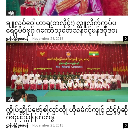
ပရိုၚ်
ချူလဝ်ဝေါဟာရ(တလိုၚ်း) လ္တူလိက်ကၞပ်ပ
ရေၚ်မိစဴဗုဂှ် ဂကောံသုတေသနဝၚ်မန်ဒစဵုဒစး
ဌာန်ပရိုၚ်ဗၠးၜးမန်
-
November 26, 2015
0
ပရိုၚ်
က္ဍိုပ်သ္ကိုပ်ဗော်ၜါလ္ပာ်လ္ၚဵု ဟီုဓမံက်ကၠုၚ် ညံၚ်ဂွံဆဵု
ဂဗညးသ္ကံပြဟ်ဟ်နွံ
ဌာန်ပရိုၚ်ဗၠးၜးမန်
-
November 25, 2015
0