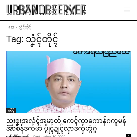
URBANOBSERVER
Tags
သၞံၚ်တိုၚ်
Tag:
သၞံၚ်တိုၚ်
ပရိုၚ်
ညးစၞးအလံၚ်အမာတ် ကေၚ်ကာကောန်ဂကူမန်
အာစန်ဒက်မာဲ ပွိုၚ်ဍုၚ်လှာဒကှ်ဟွံဂွံ
ဌာန်ပရိုၚ်ဗၠးၜးမန်
-
September 30, 2020
0