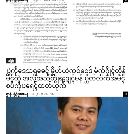
ပရိုၚ်
ပ္ဍဲကဵုဒေသရခေၚ် မၞိဟ်ယဲကဝ်ဝေဒ် မံက်ဂၠိုၚ်တိုန်
မံၚ်တုဲ အလဵုအသဳတွဵုရးဍုၚ်မန် ပ္တိတ်လိက်အမိၚ်
စပ်ကဵုပရေၚ်ထတ်ယုက်
ဌာန်ပရိုၚ်ဗၠးၜးမန်
-
August 24, 2020
0