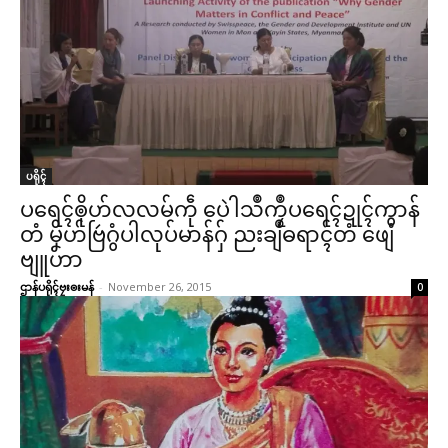
ပရိုၚ်လက္ကရဴအိုတ်
🏛 လညာတ်ပါ်ပဲါ
ညးဒါန်လိက်
ပရိုၚ်
ဗွဳဒဳယဵု
ပရေၚ်ၜိုဟ်လလမ်ကဵု ပေဲါသဳကၠဳပရေၚ်ဍုၚ်ကွာန်
တံ မၞိဟ်ဗြဴဂွံပါလုပ်မာန်ဂှ် ညးချဳဓရာၚ်တံ ဖျေံ
ကေတ်အဆက်
ဗျူဟာ
ဌာန်ပရိုၚ်ဗၠးၜးမန်
-
November 26, 2015
0
© ဌာန်ပရိုၚ်ဗၠးၜးမန်