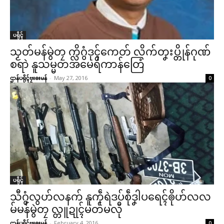
ပရိုၚ်
သၟတ်မန်မွဲတၠ က္လိဂွံဒုၚ်ကေတ် လိက်တၞးပ္တိုန်ဂုဏ်
စရာဲ နူသမ္မတအမေရိကာန်တြေံ
ဌာန်ပရိုၚ်ဗၠးၜးမန်
-
May 27, 2016
0
ပရိုၚ်
သီဂွံလွဟ်လနက် နူကဵုရဲဒပ်စဵုဒၞါပရေၚ်ၜိုဟ်လလ
မ်မန်မွဲတၠ လ္တူဍုၚ်မတ်မလီု
ဌာန်ပရိုၚ်ဗၠးၜးမန်
-
February 4, 2016
0