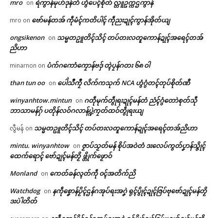
mro
ရဲကွာန်မုဟ်ဒုန်တံ ဟွံပေၚ်စိုတ် လ္တူဥက္ကဌကွာန်
on
ဗော်မန်တအ် ကဵုမံၚ်ကတိပါၚ် ကဵုညးဍုၚ်ကွာန်အိုတ်ယျ
mro
on
ongsikenon
သမ္မတဥူတိၚ်သိၚ် တပ်တးလတူကောန်ဍုၚ်အရေၚ်တအ်
on
ညိဟာ
ပံက်ဂကောံကၠောန်ဗဒှ် တ္ၚဲပၠန်ဂတး ၆၈ ဝါ
minarnon
on
than tun oo
ပေါဲသဳကၠဳ လိက်ကသုက် NCA ဟွံဂွံတၚ်တုပ်စိုတ်ဏီ
on
winyanhtow.mintun
ဂတဵုမုက်တွဵုရးဍုၚ်မန်တံ ညံၚ်ဂွံတောဲစုတ်သီု
on
ဘာသာမန်ဂှ် ပတိုန်လဝ်ဂလာန်ပ္ဍဲကၠတ်ထဝ်တွဵုရးယျ
Related
ဌာန်ပရိုၚ်ဗၠးၜးမန်
သမ္မတဥူတိၚ်သိၚ် တပ်တးလတူကောန်ဍုၚ်အရေၚ်တအ်ညိဟာ
လွီမန်
on
ရုဲစှ်
mintu. winyanhtow
ဇၟာပ်သၟတ်မန် စိုပ်အဝဲတံ ဒးလေပ်ကွတ်ပၞာန်သ္ဇိုၚ်
on
ထေက်ရောၚ် ဗော်ဍုၚ်မန်တၟိ ဖ္တိုက်ဖၟောဝ်
Monland
ကေတ်ခန်လ္ၚတ်ကဵု ၀ၚ်အတိက်ညိ
on
ပရိုၚ်လက္ကရဴအိုတ်
နကဵုခက်ခုဲပရေၚ်ပလံၚ်ဗ္စိုပ်တုဲ သ
အမှုဒုစရိုတ်ကတဵုဒှ်မံၚ် အပ္ဍဲဍုၚ်
Watchdog
နကဵုစၞောန်ပၟိၚ်ဌန်ဂအုပ်ရးအဂၞဲ ရုၚ်ပွိုၚ်ဍုၚ်ဇြပ်ဗုဗော်ဍုၚ်မန်တၟိ
တ်ကှ်ကှ်ဒေသရေဝ် ဒးဒေံါဇူသွံ
မတ်မလီုဂှ် ကေတ်အရေဝ်ဗွဲမစိုပ်
on
🏛 လညာတ်ပါ်ပဲါ
ရာန်
တရဴဟွံမာန်
ဒးပဲါတိတ်
February 23, 2026
July 8, 2026