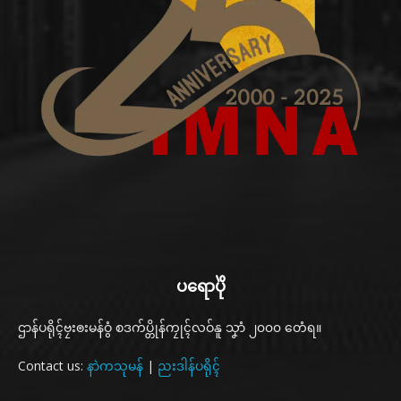
ပရောပိုဲ
ဌာန်ပရိုၚ်ဗၠးၜးမန်ဝွံ စဒက်ပ္တိုန်ကၠုၚ်လဝ်နူ သၞာံ ၂၀၀၀ တေံရ။
Contact us:
နာဲကသုမန်
|
ညးဒါန်ပရိုၚ်