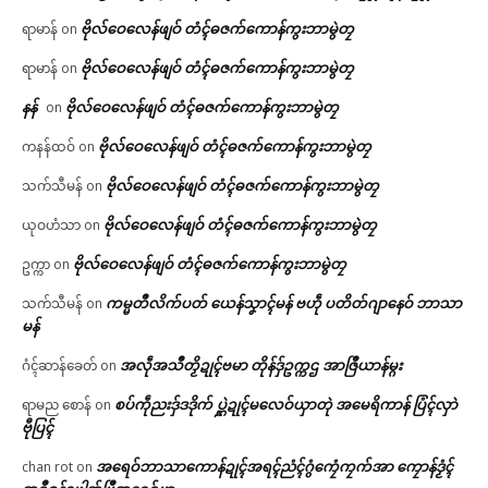
ဗိုလ်ဝေလေန်ဖျဝ် တံၚ်ဓဇက်ကောန်ကွးဘာမွဲတၠ
ရာမာန်
on
ဗိုလ်ဝေလေန်ဖျဝ် တံၚ်ဓဇက်ကောန်ကွးဘာမွဲတၠ
ရာမာန်
on
နန်
ဗိုလ်ဝေလေန်ဖျဝ် တံၚ်ဓဇက်ကောန်ကွးဘာမွဲတၠ
on
ဗိုလ်ဝေလေန်ဖျဝ် တံၚ်ဓဇက်ကောန်ကွးဘာမွဲတၠ
ကနန်ထဝ်
on
ဗိုလ်ဝေလေန်ဖျဝ် တံၚ်ဓဇက်ကောန်ကွးဘာမွဲတၠ
သက်သီမန်
on
ဗိုလ်ဝေလေန်ဖျဝ် တံၚ်ဓဇက်ကောန်ကွးဘာမွဲတၠ
ယုဝဟံသာ
on
ဗိုလ်ဝေလေန်ဖျဝ် တံၚ်ဓဇက်ကောန်ကွးဘာမွဲတၠ
ဥက္ကာ
on
ကမ္မတဳလိက်ပတ် ယေန်သၞာၚ်မန် ဗဟဵု ပတိတ်ဂျာနေဝ် ဘာသာ
သက်သီမန်
on
မန်
အလဵုအသဳတၟိဍုၚ်ဗမာ တိုန်ဒှ်ဥက္ကဌ အာဇြဳယာန်မ္ဂး
ဂံၚ်ဆာန်ခေတ်
on
စပ်ကဵုညးဒှ်ဒဒိုက် ပ္ဋဲဍုၚ်မလေဝ်ယှာတုဲ အမေရိကာန် ပြံၚ်လှာဲ
ရာမည စောန်
on
ဗီုပြၚ်
အရေဝ်ဘာသာကောန်ဍုၚ်အရၚ်ညံၚ်ဂွံကၠေံကၠက်အာ ကၠောန်ဒၟံၚ်
chan rot
on