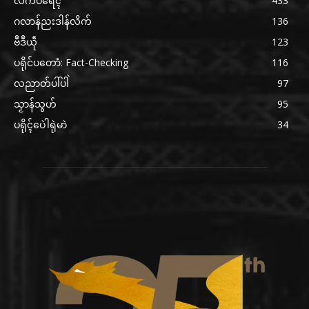
လိက်ပရေၚ်
433
ဂလာန်ညးဒါန်လိက်
136
ဗဳဒဳယဵု
123
ပရိုင်ပတောံ: Fact-Checking
116
လညာတ်ပါ်ပါဲ
97
သၟာန်သွဟ်
95
ပရိုၚ်ပေဲါရုဲမာဲ
34