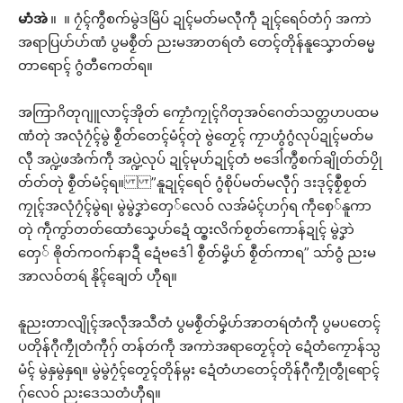
မာံအဲ
။ ။ ဂၠံၚ်ကွဳစက်မွဲဒမြိပ် ဍုၚ်မတ်မလီုကဵု ဍုၚ်ရေဝ်တံဂှ် အကာဲ
အရာပြဟ်ဟ်ဏံ ပွမစၟဳတ် ညးမအာတရဴတံ တေၚ်တိုန်နူသၞောတ်ဓမ္မ
တာရောၚ် ဂွံတီကေတ်ရ။
အကြာဂိတုဂျူလာၚ်အိုတ် ကၠောံကၠုၚ်ဂိတုအဝ်ဂေတ်သတ္တဟပထမ
ဏံတုဲ အလုံဂၠံၚ်မွဲ စၟဳတ်တေၚ်မံၚ်တုဲ ဗွဲတၟေၚ် ကၠာဟွံဂွံလုပ်ဍုၚ်မတ်မ
လီု အပ္ဍဲဖအံက်ကဵု အပ္ဍဲလုပ် ဍုၚ်မုဟ်ဍုၚ်တံ ဗဒေါံကွဳစက်ချိုတ်တ်ပၠို
တ်တ်တုဲ စၟဳတ်မံၚ်ရ။ ”နူဍုၚ်ရေဝ် ဂွံစိုပ်မတ်မလီုဂှ် ဒးဒုၚ်စၟဳစၟတ်
ကၠုၚ်အလုံဂၠံၚ်မွဲရ၊ မွဲမွဲဒၞာဲတှေ်လေဝ် လအ်မံၚ်ဟဂှ်ရ ကဵုစှေ်နူကာ
တုဲ ကဵုကွာ်တတ်ထောံသၞေဟ်ဍေံ ထ္ၜးလိက်စၟတ်ကောန်ဍုၚ် မွဲဒၞာဲ
တှေ် ၜိုတ်ကဝက်နာဍဳ ဍေံဗဒေံါ စၟဳတ်မၞိဟ် စၟဳတ်ကာရ” သာ်ဝွံ ညးမ
အာလဝ်တရဴ နိုၚ်ချေတ် ဟီုရ။
နူညးတာလျိုၚ်အလဵုအသဳတံ ပွမစၟဳတ်မၞိဟ်အာတရဴတံကီု ပွမပတေၚ်
ပတိုန်ဂီုကၠီုတံကီုဂှ် တန်တဴကဵု အကာဲအရာတၟေၚ်တုဲ ဍေံတံကၠောန်သ္ပ
မံၚ် မွဲနှမွဲနှရ။ မွဲမွဲဂၠံၚ်တၟေၚ်တိုန်မ္ဂး ဍေံတံဟတေၚ်တိုန်ဂီုကၠီုတွဵုရောၚ်
ဂှ်လေဝ် ညးဒေသတံဟီုရ။