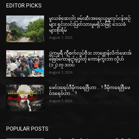
EDITOR PICKS
မူးယစ်ဆေးဝါး ဖမ်းဆီးအရေးယူမှုလုပ်ငန်းစဉ်
များ ရှင်းလင်းပြတ်သားမှုမရှိသဖြင့် ဒေသခံ
များစိုးရိမ်
August 7, 2026
ပ္ဍဲကမ္မရဳ ကွဳစက်လုပ်ဇီုဒး ဘာဗ္တောန်လိက်ဖောအ်
ဗြေဝ်ကောန်ၚာ်မွဲဒၞါဲတုဲ ကောန်ကွးဘာ လၟိဟ်
(၁၂) တၠ ဒးဝပ်
August 7, 2026
ဖေဝ်ဒရေဝ်ဒဳမဵုကရေဇြဳဟာ … ? ဒဳမဵုကရေဇြဳဖေ
ဝ်ဒရေဝ်ဟာ … ?
August 7, 2026
POPULAR POSTS