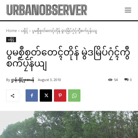
URBANOBSERVER
Home
ပရိုၚ်
ပွမစၟဳစၟတ်တေၚ်တိုန် မွဲဒမြိပ်ဂၠံၚ်ကွဳစက်ပၠန်ယျ
ပရိုၚ်
ပွမစၟဳစၟတ်တေၚ်တိုန် မွဲဒမြိပ်ဂၠံၚ်ကွဳ
စက်ပၠန်ယျ
By
ဌာန်ပရိုၚ်ဗၠးၜးမန်
August 3, 2010
54
0