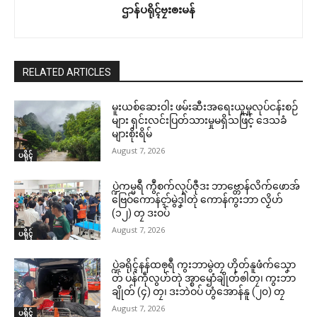
ဌာန်ပရိုၚ်ဗၠးၜးမန်
RELATED ARTICLES
မူးယစ်ဆေးဝါး ဖမ်းဆီးအရေးယူမှုလုပ်ငန်းစဉ်
များ ရှင်းလင်းပြတ်သားမှုမရှိသဖြင့် ဒေသခံ
များစိုးရိမ်
August 7, 2026
ပရိုၚ်
ပ္ဍဲကမ္မရဳ ကွဳစက်လုပ်ဇီုဒး ဘာဗ္တောန်လိက်ဖောအ်
ဗြေဝ်ကောန်ၚာ်မွဲဒၞါဲတုဲ ကောန်ကွးဘာ လၟိဟ်
(၁၂) တၠ ဒးဝပ်
August 7, 2026
ပရိုၚ်
ပ္ဍဲခရိုၚ်နန်ထၜုရဳ ကွးဘာမွဲတၠ ဟိုတ်နူဖံက်သၞော
တ် ပန်ကဵုလွဟ်တုဲ အ္စာၝောံချိုတ်ၜါတၠ၊ ကွးဘာ
ချိုတ် (၄) တၠ၊ ဒးဘဲဝပ် ဟွံအောန်နူ (၂၀) တၠ
August 7, 2026
ပရိုၚ်