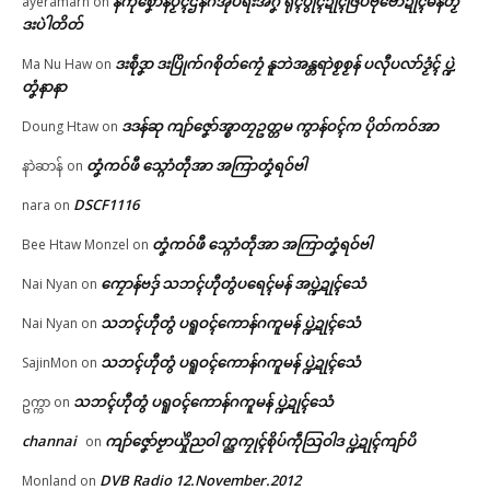
နကဵုစၞောန်ပၟိၚ်ဌန်ဂအုပ်ရးအဂၞဲ ရုၚ်ပွိုၚ်ဍုၚ်ဇြပ်ဗုဗော်ဍုၚ်မန်တၟိ
ayeramarn
on
In "ပရိုၚ်"
In "ပရိုၚ်"
ညးဒါန်လိက်
ဒးပဲါတိတ်
ဒးစဵုဒၞာ ဒးပြိုက်ဂစိုတ်ကၠေံ နူဘဲအန္တရာဲစၟစၟန် ပလီုပလာ်ဒၟံၚ် ပ္ဍဲ
ဗွဳဒဳယဵု
Ma Nu Haw
on
တၞံနာနာ
ကေတ်အဆက်
ဒဒန်ဆု ကျာ်ဇၞော်အ္စာတၠဥတ္တမ ကွာန်ဝၚ်က ပိုတ်ကဝ်အာ
Doung Htaw
on
ညးအာကၠုၚ် တ္ၚဲ “မ၊ စုံ”ဗၠေတ်မှာ
တၞံကဝ်ဖီ သ္ဂောံတဵုအာ အကြာတၞံရဝ်ဗါ
နာဲဆာန်
on
တံ ဒးဒဏ်သြန် (၃၀၀၀၀) ဒကေ
DSCF1116
nara
on
ဝ်
© ဌာန်ပရိုၚ်ဗၠးၜးမန်
March 17, 2026
တၞံကဝ်ဖီ သ္ဂောံတဵုအာ အကြာတၞံရဝ်ဗါ
Bee Htaw Monzel
on
In "ပရိုၚ်"
ကၠောန်ဗဒှ် သဘၚ်ဟီုတွံပရေၚ်မန် အပ္ဍဲဍုၚ်သေံ
Nai Nyan
on
သဘၚ်ဟီုတွံ ပရူဝၚ်ကောန်ဂကူမန် ပ္ဍဲဍုၚ်သေံ
Nai Nyan
on
သဘၚ်ဟီုတွံ ပရူဝၚ်ကောန်ဂကူမန် ပ္ဍဲဍုၚ်သေံ
SajinMon
on
သဘၚ်ဟီုတွံ ပရူဝၚ်ကောန်ဂကူမန် ပ္ဍဲဍုၚ်သေံ
ဥက္ကာ
on
channai
ကျာ်ဇၞော်ဗၟာယှိုဲညဝါ က္ညကၠုၚ်စိုပ်ကဵုသြဝါဒ ပ္ဍဲဍုၚ်ကျာ်ပိ
on
DVB Radio 12.November.2012
Monland
on