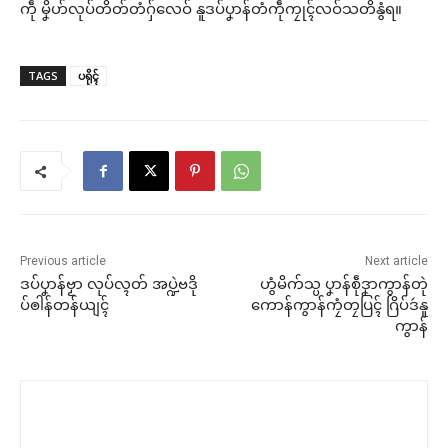
ကဵု မၞိဟ်လုပ်တိတ်တံဂှ်လေဝ် နူဒပ်ပၞာန်တံကဵုကၠုၚ်လဝ်သတိနွံရ။
TAGS
ပရိုၚ်
Previous article
Next article
ဒပ်ပၞာန်ဗၟာ လုပ်လ္ၚတ် အပ္ဍဲဗဒို
ဟွံမိက်သ္ပ ပၞာန်စဵုဒၞာကွာန်တုဲ
ပ်ၜါန်တန်ယျၚ်
ကောန်ကွာန်ကၠံတၠပြၚ် ဂြိပ်ဒဴနူ
ကွာန်