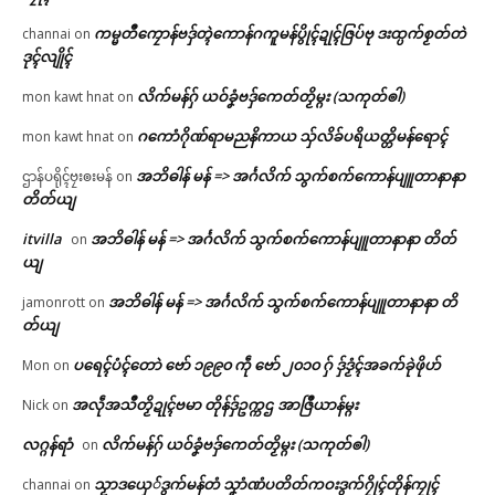
ကမ္မတဳကၠောန်ဗဒှ်တ္ၚဲကောန်ဂကူမန်ပွိုၚ်ဍုၚ်ဇြပ်ဗု ဒးထ္ပက်စၟတ်တဲ
channai
on
ဒုၚ်လျိုၚ်
လိက်မန်ဂှ် ယဝ်ခၞံဗဒှ်ကေတ်တၟိမ္ဂး (သကုတ်ၜါ)
mon kawt hnat
on
ဂကောံဂိုဏ်ရာမညနိကာယ သှ်လိခ်ပရိယတ္တိမန်ရောၚ်
mon kawt hnat
on
အဘိဓါန် မန် => အၚ်္ဂလိက် သွက်စက်ကောန်ပျူတာနာနာ
ဌာန်ပရိုၚ်ဗၠးၜးမန်
on
တိတ်ယျ
itvilla
အဘိဓါန် မန် => အၚ်္ဂလိက် သွက်စက်ကောန်ပျူတာနာနာ တိတ်
on
ယျ
အဘိဓါန် မန် => အၚ်္ဂလိက် သွက်စက်ကောန်ပျူတာနာနာ တိ
jamonrott
on
တ်ယျ
ပရေၚ်ပံၚ်တောဲ ဗော် ၁၉၉၀ ကဵု ဗော် ၂၀၁၀ ဂှ် ဒှ်ဒၟံၚ်အခက်ခုဲဖိုဟ်
Mon
on
အလဵုအသဳတၟိဍုၚ်ဗမာ တိုန်ဒှ်ဥက္ကဌ အာဇြဳယာန်မ္ဂး
Nick
on
လဂ္ဂန်ရာံ
လိက်မန်ဂှ် ယဝ်ခၞံဗဒှ်ကေတ်တၟိမ္ဂး (သကုတ်ၜါ)
on
သၟာဒယှေ်ဒွက်မန်တံ သၞာံဏံပတိတ်ကဝးဒွက်ဂၠိုၚ်တိုန်ကၠုၚ်
channai
on