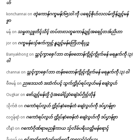
ဟ်
တ္ၚဲကောန်ဂကူမန်(၆၅)ဝါ ကဵု ပရေၚ်ၜိုဟ်လလမ်ကၟိန်ဍုၚ်မန်
konchannai
on
ဗၟာ
သမ္မတဥူတိၚ်သိၚ် တပ်တးလတူကောန်ဍုၚ်အရေၚ်တအ်ညိဟာ
မန်
on
ဂကူမန်​သှ်ေၜက်ကၠုၚ် နူဍုၚ်မန်တြေံဟရိပုဉ္ဇ
jor
on
သ္ဘၚ်ကၞာစှေ်ဘာ တန်ဗတောန်ကွိုၚ်ကွိုက်မန် မရနုက်ကဵု (၃)
Banyakhong
on
ဝါ
သ္ဘၚ်ကၞာစှေ်ဘာ တန်ဗတောန်ကွိုၚ်ကွိုက်မန် မရနုက်ကဵု (၃) ဝါ
channai
on
ညးဒေသတံ ဒးထံက်ပၚ် သွက်က္ဍိုပ်ရပ်လွဟ်မန် ဖျေံလွဟ်
ဗီဇမန်
on
ဗော်ဍုၚ်မန်တၟိ ဂွံအခေါၚ်ဒၞာဲဖျေံဒပ်ဂၠိုၚ်တိုန်
Ougkar
on
ဂကောံရပ်လွဟ် က္ဍိုပ်နာဲဗေန်တံ ဖျေံလွဟ်ကဵု ဒပ်ပၞာန်ဗၟာ
သိုက်ဇံ
on
ဂကောံရပ်လွဟ် က္ဍိုပ်နာဲဗေန်တံ ဖျေံလွဟ်ကဵု ဒပ်ပၞာန်ဗၟာ
လဂ္ဂန်ရာံ
on
ဂကောံဂိုဏ်ရာမညနိကာယ သှ်လိခ်ပရိယတ္တိမန်ရောၚ်
တီနာဲ
on
ရုၚ်ဆက်ဆောံဍုၚ်မတ်မလီု ကလေၚ်ပံက်ယျ
ဒိဟနန်
on