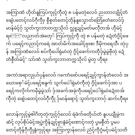
အကြာဏံ ဟိုတ်နူကြပ်ကၠုၚ်ကဵုတ္ၚဲ ၈ ပန်မတုဲလေဝ် ညးတာလျိုၚ်တံ
ဖျေံပတေၚ်လဝ်ဂီုကၠီု၊ စၟဳစၟတ်တေၚ်တိုန်နူသၞောတ်တြေံတေံလေဝ်ဒှ်
မာန်မံၚ်ဂှ် သၟတ်ကွးဘာတက္ကသိုလ် လ္တူဍုၚ်မတ်မလီုတအ် ဟီုမံၚ်
ရ။ “လညာတ်အဲတှေ် ကြပ်ကၠုၚ်ကဵု တ္ၚဲ ၈ ပန်မတုဲ ဍေံတံဂွိၚ်ဖေ
က် ပရေၚ်ကညာၚ်ကရေဲ အာတ်မိက်အခေါၚ်ဗၠးၜး ဒဳမိုကရေသဳ၊ တုဲပၠ
န် အကြာဏံလေဝ် စပ်ကဵုပေါဲရုဲမာဲတုဲ ဂွိၚ်ဖေက်ကတဵုဒှ်မွဲမွဲဗီုတုဲ ဍေံ
တံစၟဳတ်မံၚ်” သာ်ဏံ သၟတ်ကွးဘာတက္ကသိုလ် မွဲတၠ ဟီုရ။
အကာဲအရာလၟုဟ်ပၠန်လေဝ် ဂကောံဗော်ပရေၚ်ဍုၚ်ကွာန်တံလေဝ် အ
ဃောစှေ်မံၚ်ပရေၚ်စန္ဒက် သွက်ပေဲါရုဲမာဲကီုတုဲ ဂွိၚ်ဖေက်ဒှ်အာ ပ
ရေၚ်ကလိုက်ကမဵုမွဲမွဲသာ် ဒှ်အခက်အခုဲကဵုပရေၚ်ပေဲါရုဲမာဲဍေံတအ်
ကီုတုဲ ဖျေံပတေၚ်လဝ်ဂီုကၠီု ဒှ်မာန်ရောၚ် သၟတ်ကွးဘာဂှ် ဆက်ဟီုရ။
လောန်ကၠုၚ်မွဲၜါဂိတုတုဲကၠုၚ်ဂှ်လေဝ် ရဲဖံက်ဗတိုဟ်တံ နူပယျဵုမွဲက
ဆံၚ် လုပ်စိုပ်မံၚ်အပ္ဍဲကၟိန်ဍုၚ်ဗၟာနွံမံၚ်ဏောၚ်ဂးတုဲ ပွမစၟဳတ် ပွမပ
တေၚ်တိုန်ဂီုကၠီုနွံကၠုၚ်ရ။ အကြာကွာန်လေဝ် ညံၚ်ကဵုဂွံမၚ်ပမံၚ်သတိ