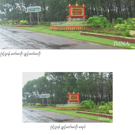
ဂၠံၚ်ဍာန် မတ်မလီု-ဍုၚ်မတ်မလီု
ဂၠံၚ်ဍာန် ဍုၚ်မတ်မလီု-ရေဝ်