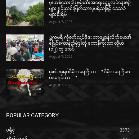
မူးယစ်ဆေးဝါး ဖမ်းဆီးအရေးယူမှုလုပ်ငန်းစဉ်
များ ရှင်းလင်းပြတ်သားမှုမရှိသဖြင့် ဒေသခံ
များစိုးရိမ်
August 7, 2026
ပ္ဍဲကမ္မရဳ ကွဳစက်လုပ်ဇီုဒး ဘာဗ္တောန်လိက်ဖောအ်
ဗြေဝ်ကောန်ၚာ်မွဲဒၞါဲတုဲ ကောန်ကွးဘာ လၟိဟ်
(၁၂) တၠ ဒးဝပ်
August 7, 2026
ဖေဝ်ဒရေဝ်ဒဳမဵုကရေဇြဳဟာ … ? ဒဳမဵုကရေဇြဳဖေ
ဝ်ဒရေဝ်ဟာ … ?
August 7, 2026
POPULAR CATEGORY
ပရိုၚ်
3373