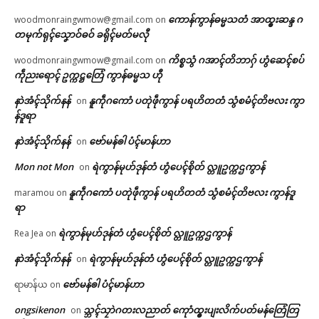
ကောန်ကွာန်ဓမ္မသတံ အာထ္ၜးဆန္ဒ ဂ
woodmonraingwmow@gmail.com
on
တမုက်ရုၚ်သၞောဝ်ဓဝ် ခရိုၚ်မတ်မလီု
ကိစ္စသွံ ဂအာၚ်တိဘာဂှ် ဟွံဆေၚ်စပ်
woodmonraingwmow@gmail.com
on
ကဵုညးရောၚ် ဥက္ကဋ္ဌတြေံ ကွာန်ဓမ္မသ ဟီု
နာဲအံၚ်သိုက်နန်
နူကဵုဂကောံ ပတုဲဖဵုကွာန် ပရဟိတတံ သွံစမံၚ်တိဗလး ကွာ
on
န်ဒူရာ
နာဲအံၚ်သိုက်နန်
ဗော်မန်ၜါ ပံၚ်မာန်ဟာ
on
Mon not Mon
ရဲကွာန်မုဟ်ဒုန်တံ ဟွံပေၚ်စိုတ် လ္တူဥက္ကဌကွာန်
on
နူကဵုဂကောံ ပတုဲဖဵုကွာန် ပရဟိတတံ သွံစမံၚ်တိဗလး ကွာန်ဒူ
maramou
on
ရာ
ရဲကွာန်မုဟ်ဒုန်တံ ဟွံပေၚ်စိုတ် လ္တူဥက္ကဌကွာန်
Rea Jea
on
နာဲအံၚ်သိုက်နန်
ရဲကွာန်မုဟ်ဒုန်တံ ဟွံပေၚ်စိုတ် လ္တူဥက္ကဌကွာန်
on
ဗော်မန်ၜါ ပံၚ်မာန်ဟာ
ရာမာန်ယ
on
ongsikenon
သ္ဘၚ်သၠာဲဂတးလညာတ် ကေုာံထ္ၜးပျးလိက်ပတ်မန်တြေံတြ
on