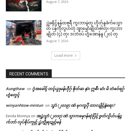
August 7, 2026
ပ္ဍဲခရိုၚ်နန်ထၜုရဳ ကွးဘာမွဲတၠ ဟိုတ်နူဖံက်သၞော
တ် ပန်ကဵုလွဟ်တုဲ အ္စာၝောံချိုတ်ၜါတၠ၊ ကွးဘာ
ချိုတ် (၄) တၠ၊ ဒးဘဲဝပ် ဟွံအောန်နူ (၂၀) တၠ
August 7, 2026
Load more
RECENT COMMENTS
Aungthaw
ဂွံအခေါၚ် တၚ်ယၟုမန်ဟီုဂှ် ၜိုတ်ဆ နာဲ၊ ဣစဳ၊ မာံ၊ မိ တံဓဝ်ရဂှ်
on
ဟွံတၟေၚ်
winyanhtow-mintun
သၞာံ (၂၀၁၉) ဏံ မုဂကူပိုဲ တာလျိုၚ်နွံရော?
on
အပ္ဍဲသၞာံ (၂၀၁၇) ဏံ သၟာကမၠောန်ဆုဲပြံၚ် ဗၞတ်လၟိဟ်ပန်ဠ
Eenda Monnya
on
က်ဘာ် လုပ်စိုပ်ကၠုၚ် ပ္ဍဲတွဵုရးဍုၚ်မန်