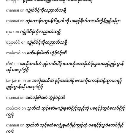
ဂဥုဲဝိဝိၚ်ကဵုလညာတ်သမ္တီ
channai
on
တ္ၚဲကောန်ဂကူမန်(၆၅)ဝါ ကဵု ပရေၚ်ၜိုဟ်လလမ်ကၟိန်ဍုၚ်မန်ဗၟာ
channai
on
ဂဥုဲဝိဝိၚ်ကဵုလညာတ်သမ္တီ
ရာမာ
on
ဂဥုဲဝိဝိၚ်ကဵုလညာတ်သမ္တီ
ဗညာဃံင်
on
ဗော်မန်ၜါဗော် ဟွံဒှ်ပံၚ်ဏီ
ကနန်ထဝ်
on
အလဵုအသဳတံ ဒုၚ်ကအ်ပါၚ် ဗလးကဵုကောန်ထံၚ်သၟာပရေၚ်ဍုၚ်ကွာန်
တီနာဲ
on
မန် မသှေ်ဒၟံၚ်
အလဵုအသဳတံ ဒုၚ်ကအ်ပါၚ် ဗလးကဵုကောန်ထံၚ်သၟာပရေၚ်
tae jae mon
on
ဍုၚ်ကွာန်မန် မသှေ်ဒၟံၚ်
ဗော်မန်ၜါဗော် ဟွံဒှ်ပံၚ်ဏီ
channai
on
သၟတ်တံ သုၚ်စောဲမဂဥုဲၜူမာဲဂၠိုၚ်ကၠုၚ်တုဲ ပရေၚ်ဒှ်သၞဝဲလေဝ်ဂၠိုၚ်
ကနန်ထဝ်
on
ကၠုၚ်
သၟတ်တံ သုၚ်စောဲမဂဥုဲၜူမာဲဂၠိုၚ်ကၠုၚ်တုဲ ပရေၚ်ဒှ်သၞဝဲလေဝ်ဂၠိုၚ်
channai
on
ကၠုၚ်