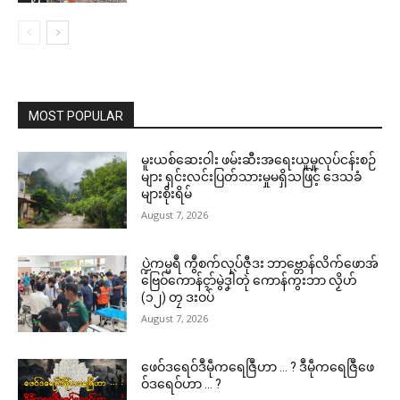
MOST POPULAR
မူးယစ်ဆေးဝါး ဖမ်းဆီးအရေးယူမှုလုပ်ငန်းစဉ်
များ ရှင်းလင်းပြတ်သားမှုမရှိသဖြင့် ဒေသခံ
များစိုးရိမ်
August 7, 2026
ပ္ဍဲကမ္မရဳ ကွဳစက်လုပ်ဇီုဒး ဘာဗ္တောန်လိက်ဖောအ်
ဗြေဝ်ကောန်ၚာ်မွဲဒၞါဲတုဲ ကောန်ကွးဘာ လၟိဟ်
(၁၂) တၠ ဒးဝပ်
August 7, 2026
ဖေဝ်ဒရေဝ်ဒဳမဵုကရေဇြဳဟာ … ? ဒဳမဵုကရေဇြဳဖေ
ဝ်ဒရေဝ်ဟာ … ?