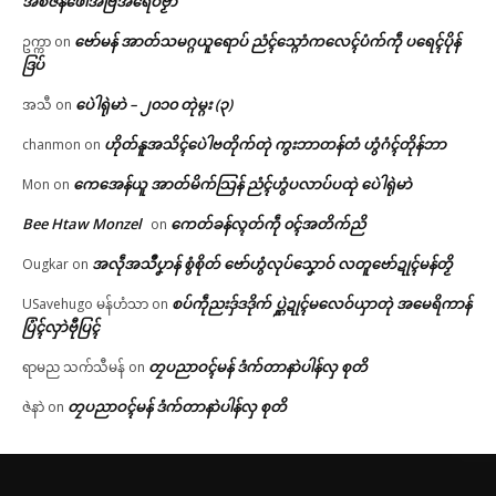
အစဳဇန်ဖေါအ်ဗြဳအရေဝ်ဗၟာ
ဗော်မန် အာတ်သမဂ္ဂယူရောပ် ညံၚ်သ္ဂောံကလေၚ်ပံက်ကဵု ပရေၚ်ပိုန်
ဥက္ကာ
on
ဒြပ်
ပေဲါရုဲမာဲ – ၂၀၁၀ တုဲမ္ဂး (၃)
အသီ
on
ဟိုတ်နူအသိၚ်ပေဲါဗတိုက်တုဲ ကွးဘာတန်တံ ဟွံဂံၚ်တိုန်ဘာ
chanmon
on
ကေအေန်ယူ အာတ်မိက်သြန် ညံၚ်ဟွံပလာပ်ပထုဲ ပေဲါရုဲမာဲ
Mon
on
Bee Htaw Monzel
ကေတ်ခန်လ္ၚတ်ကဵု ၀ၚ်အတိက်ညိ
on
အလဵုအသဳပၞာန် စွံစိုတ် ဗော်ဟွံလုပ်သၞောဝ် လတူဗော်ဍုၚ်မန်တၟိ
Ougkar
on
စပ်ကဵုညးဒှ်ဒဒိုက် ပ္ဋဲဍုၚ်မလေဝ်ယှာတုဲ အမေရိကာန်
USavehugo မန်ဟံသာ
on
ပြံၚ်လှာဲဗီုပြၚ်
တၠပညာဝၚ်မန် ဒံက်တာနာဲပါန်လှ စုတိ
ရာမည သက်သီမန်
on
တၠပညာဝၚ်မန် ဒံက်တာနာဲပါန်လှ စုတိ
ဇဲနာဲ
on