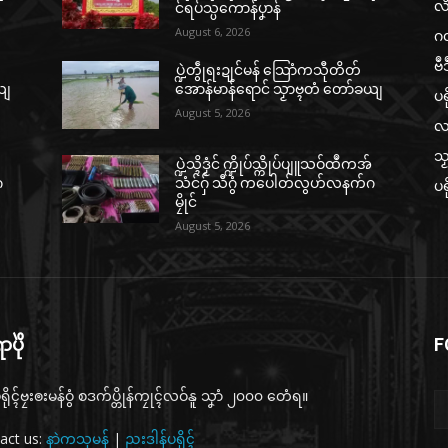
လ
င်ရပ်သ္ပကောန်ပၞာန်
August 6, 2026
ဂ
ဗဳ
ပ္ဍဲတွဵုရးဍုင်မန် သြောံကသီုတိတ်
ယျ
အောန်မာန်ရောင် သၟာဗ္ၚတံ တော်ခယျ
ပရ
August 5, 2026
လ
သၟ
်
ပ္ဍဲသ္ၚိဒၟံင် က္ဍိုပ်သ္ကိုပ်ပျူသဝ်ထဳကအ်
ဂ
သံင်ဂှ် သီဂွံ ကပေါတ်လွဟ်လနက်ဂ
ပရ
မၠိုင်
August 5, 2026
ပိုဲ
F
ရိုၚ်ဗၠးၜးမန်ဝွံ စဒက်ပ္တိုန်ကၠုၚ်လဝ်နူ သၞာံ ၂၀၀၀ တေံရ။
act us:
နာဲကသုမန်
|
ညးဒါန်ပရိုၚ်