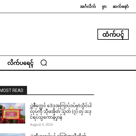
အၚ်္ဂလိက်
ဗၟာ
ဆက်စၠောံ
ထံက်ပၚ်
လိက်ပရေၚ်
MOST READ
ပ္ဍဲၜဳက္လေင် ဒေံဒုအကြာပ်ဒပ်ဗၠာဲသၟိင်ပါ
လုပ်ကီု သီုဖအိုတ် သၟတ် (၇) တၠ ဒးဒု
င်ရပ်သ္ပကောန်ပၞာန်
August 6, 2026