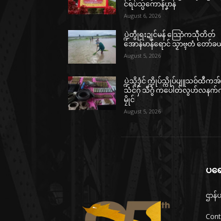
င်ရပ်သ္ပကောန်ပၞာန်
August 6, 2026
ပ္ဍဲတွဵုရးဍုင်မန် သြောံကသီုတိတ်
အောန်မာန်ရောင် သၟာဗ္ၚတံ တော်ခ
August 5, 2026
ပ္ဍဲသ္ၚိဒၟံင် က္ဍိုပ်သ္ကိုပ်ပျူသဝ်ထဳကအ
သံင်ဂှ် သီဂွံ ကပေါတ်လွဟ်လနက်
မၠိုင်
August 5, 2026
ပရော
ဌာန်ပ
Cont