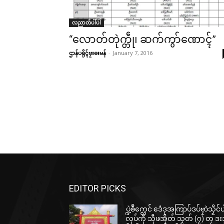
လညာတ်ပါ်ပါဲ
“လောတ်တုဲက္တဵု၊ ဆက်ကွာ်ဏောၚ်”
ဌာန်ပရိုၚ်ဗၠးၜးမန်
-
January 7, 2016
EDITOR PICKS
ပ္ဍဲၜဳက္လေင် ဒေံဒုအကြာပ်ဒပ်ဗၠာဲသၟိင်
လုပ်ကီု သီုဖအိုတ် သၟတ် (၇) တၠ ဒးဒ