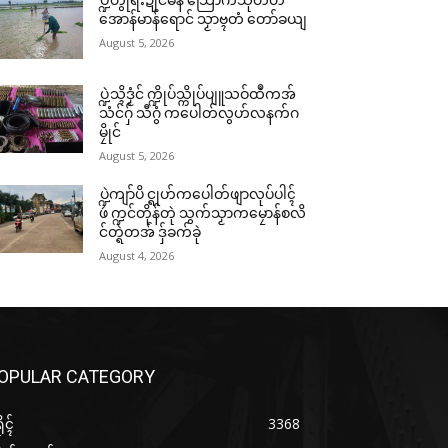
ပ္ဍဲတွဵုရးဍုင်မန် သြောံကသီုတိတ်
အောန်မာန်ရောင် သၟာဗ္ၚတံ တော်ခယျ
August 5, 2026
ပ္ဍဲသ္ၚိဒၟံင် က္ဍိုပ်သ္ကိုပ်ပျူသဝ်ထဳကအ်
သံင်ဂှ် သီဂွံ ကပေါတ်လွဟ်လနက်ဂ
မၠိုင်
August 5, 2026
ပ္ဍဲကျာ်ပိ င္ရုဟ်ကပေါတ်ဖျာလုပ်ပါၚ်
ဖဴ က္ဍင်တိုန်တုဲ သွက်သၟာကမၠောန်စလိ
င်တ္ရဲတအ် ဒှ်ခက်ခုဲ
August 4, 2026
OPULAR CATEGORY
ုၚ်
3368