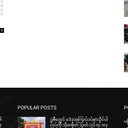
0
POPULAR POSTS
P
ပါ
ပ္ဍဲၜဳက္လေင် ဒေံဒုအကြာပ်ဒပ်ဗၠာဲသၟိင်ပါ
ပရိ
ု
လုပ်ကီု သီုဖအိုတ် သၟတ် (၇) တၠ ဒးဒု