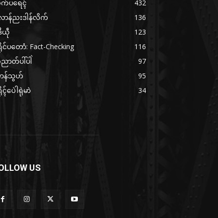
ိက်ပရေၚ်
432
လာန်ညးဒါန်လိက်
136
ဒဳယဵု
123
ိုင်ပတောံ: Fact-Checking
116
ညာတ်ပါ်ပါဲ
97
ာန်သွဟ်
95
ိုၚ်ပေဲါရုဲမာဲ
34
OLLOW US