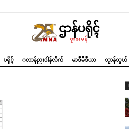
ဌာန်ပရိုၚ်ဗၠးၜးမန်
ရုဲစှ်
ဌာန်ပရိုၚ်
ပရိုၚ်လက္ကရဴအိုတ်
ဗၠးၜးမန်
🏛 လညာတ်ပါ်ပဲါ
ပရိုၚ်
ဂလာန်ညးဒါန်လိက်
မာဒဳမဳဒဳယာ
သၟာန်သွဟ်
ညးဒါန်လိက်
ဗွဳဒဳယဵု
ကေတ်အဆက်
© ဌာန်ပရိုၚ်ဗၠးၜးမန်