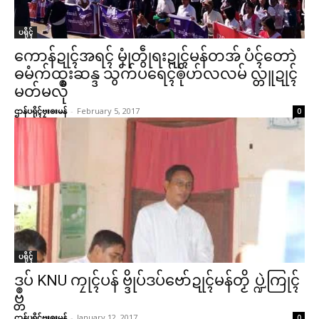
ပရိုၚ်
ကောန်ဍုၚ်အရၚ် မၞုံတွဵုရးဍုၚ်မန်တအ် ပံၚ်တောဲ
ဓမံက်ထ္ၜးဆန္ဒ သွက်ပရေၚ်ၜိုဟ်လလမ် လ္တူဍုၚ်
မတ်မလီု
ဌာန်ပရိုၚ်ဗၠးၜးမန်
-
February 5, 2017
0
ပရိုၚ်
ဒပ် KNU ကၠုၚ်ပန် ဗ္ဒိုပ်ဒပ်ဗော်ဍုၚ်မန်တၟိ ပ္ဍဲကြုၚ်
ဗ္တဳ
ဌာန်ပရိုၚ်ဗၠးၜးမန်
-
January 12, 2017
0