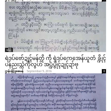
ပရိုၚ်လက္ကရဴအိုတ်
🏛 လညာတ်ပါ်ပဲါ
ညးဒါန်လိက်
ဗွဳဒဳယဵု
ပရိုၚ်
ရဲဒပ်ဗော်ဍုၚ်မန်တၟိ ကဵု ရဲဒပ်ကေအေန်ယူတံ ခ္ဍိုၚ်
ကေတ်အဆက်
ပန်ညးသ္ကံကဵုလွဟ် အပ္ဍဲပွိုၚ်ဍုၚ်ဍာ်ဗု
ဌာန်ပရိုၚ်ဗၠးၜးမန်
-
September 9, 2016
0
© ဌာန်ပရိုၚ်ဗၠးၜးမန်