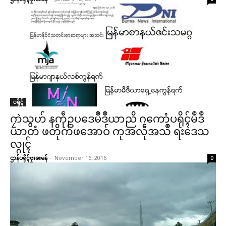
ပရိုၚ်
ဂၠာဲသွဟ် နကဵုဥပဒေမဳဒဳယာညိ ဂကောံပရိုၚ်မဳဒဳ
ယာတံ ဖတိုက်ဖအောဝ် ကုအလဵုအသဳ ရးဒေသ
လ္ဂုၚ်
ဌာန်ပရိုၚ်ဗၠးၜးမန်
-
November 16, 2016
0