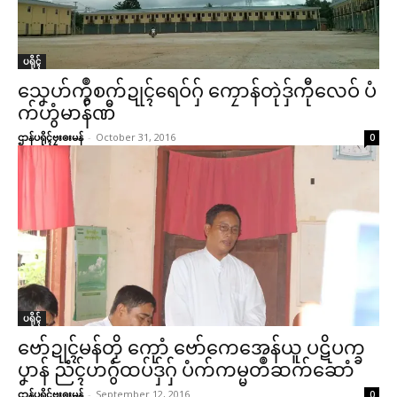
ပရိုၚ်
သၞေဟ်ကွဳစက်ဍုၚ်ရေဝ်ဂှ် ကၠောန်တုဲဒှ်ကီုလေဝ် ပံ
က်ဟွံမာန်ဏီ
ဌာန်ပရိုၚ်ဗၠးၜးမန်
-
October 31, 2016
0
ပရိုၚ်
ဌာန်ပရိုၚ်ဗၠးၜးမန်
ဗော်ဍုၚ်မန်တၟိ ကေုာံ ဗော်ကေအေန်ယူ ပဋိပက္ခ
ပၞာန် ညံၚ်ဟဂွံထပ်ဒှ်ဂှ် ပံက်ကမ္မတဳဆက်ဆောံ
ရုဲစှ်
ဌာန်ပရိုၚ်ဗၠးၜးမန်
-
September 12, 2016
0