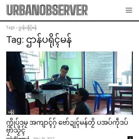
URBANOBSERVER
Tags
ဌာန်ပရိုၚ်မန်
Tag:
ဌာန်ပရိုၚ်မန်
ပရိုၚ်
က္ဍိုပ်ဒမၠ အကျာၚ်ဂှ် ဗော်ဍုၚ်မန်တၟိ ပအပ်ကဵုဒပ်
ဗၠာဲသၟိၚ်
ဌာန်ပရိုၚ်ဗၠးၜးမန်
-
May 19, 2017
0