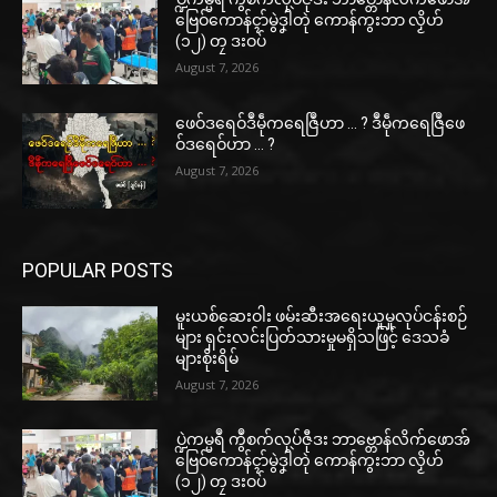
ဗြေဝ်ကောန်ၚာ်မွဲဒၞါဲတုဲ ကောန်ကွးဘာ လၟိဟ်
(၁၂) တၠ ဒးဝပ်
August 7, 2026
ဖေဝ်ဒရေဝ်ဒဳမဵုကရေဇြဳဟာ … ? ဒဳမဵုကရေဇြဳဖေ
ဝ်ဒရေဝ်ဟာ … ?
August 7, 2026
POPULAR POSTS
မူးယစ်ဆေးဝါး ဖမ်းဆီးအရေးယူမှုလုပ်ငန်းစဉ်
များ ရှင်းလင်းပြတ်သားမှုမရှိသဖြင့် ဒေသခံ
များစိုးရိမ်
August 7, 2026
ပ္ဍဲကမ္မရဳ ကွဳစက်လုပ်ဇီုဒး ဘာဗ္တောန်လိက်ဖောအ်
ဗြေဝ်ကောန်ၚာ်မွဲဒၞါဲတုဲ ကောန်ကွးဘာ လၟိဟ်
(၁၂) တၠ ဒးဝပ်