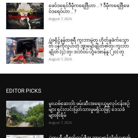
ဖေဝ်ဒရေဝ်ဒဳမဵုကရေဇြဳဟာ … ? ဒဳမဵုကရေဇြဳဖေ
ဝ်ဒရေဝ်ဟာ … ?
August 7, 2026
ပ္ဍဲခရိုၚ်နန်ထၜုရဳ ကွးဘာမွဲတၠ ဟိုတ်နူဖံက်သၞော
တ် ပန်ကဵုလွဟ်တုဲ အ္စာၝောံချိုတ်ၜါတၠ၊ ကွးဘာ
ချိုတ် (၄) တၠ၊ ဒးဘဲဝပ် ဟွံအောန်နူ (၂၀) တၠ
August 7, 2026
EDITOR PICKS
မူးယစ်ဆေးဝါး ဖမ်းဆီးအရေးယူမှုလုပ်ငန်းစဉ်
များ ရှင်းလင်းပြတ်သားမှုမရှိသဖြင့် ဒေသခံ
များစိုးရိမ်
August 7, 2026
ပ္ဍဲကမ္မရဳ ကွဳစက်လုပ်ဇီုဒး ဘာဗ္တောန်လိက်ဖောအ်