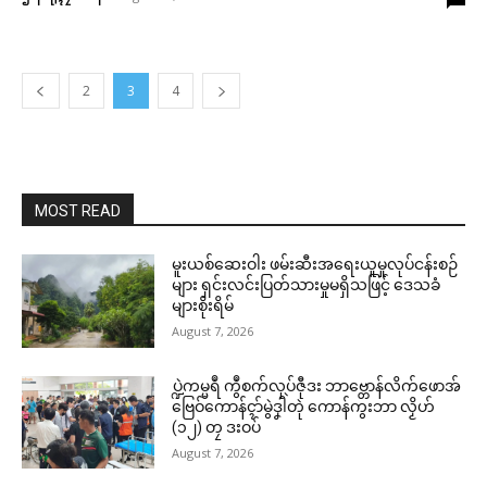
2
3
4
MOST READ
မူးယစ်ဆေးဝါး ဖမ်းဆီးအရေးယူမှုလုပ်ငန်းစဉ်
များ ရှင်းလင်းပြတ်သားမှုမရှိသဖြင့် ဒေသခံ
များစိုးရိမ်
August 7, 2026
ပ္ဍဲကမ္မရဳ ကွဳစက်လုပ်ဇီုဒး ဘာဗ္တောန်လိက်ဖောအ်
ဗြေဝ်ကောန်ၚာ်မွဲဒၞါဲတုဲ ကောန်ကွးဘာ လၟိဟ်
(၁၂) တၠ ဒးဝပ်
August 7, 2026