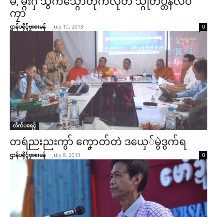
မ, မ္ဂးဂှ် သွက်သ္ဂောံတဵုကလုတ် သ္ဂုတ်ပ္တန်လဝ်
ကၠာ
ဌာန်ပရိုၚ်ဗၠးၜးမန်
-
July 10, 2013
0
လိက်ပရေၚ်
တရဴညးညးကွာ် ကၞောတ်တဲ ဒယှေ်မွဲဒွက်ရ
ဌာန်ပရိုၚ်ဗၠးၜးမန်
ဌာန်ပရိုၚ်ဗၠးၜးမန်
-
July 8, 2013
0
ရုဲစှ်
ပရိုၚ်လက္ကရဴအိုတ်