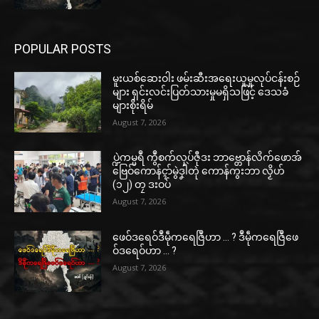
POPULAR POSTS
မူးယစ်ဆေးဝါး ဖမ်းဆီးအရေးယူမှုလုပ်ငန်းစဉ်
များ ရှင်းလင်းပြတ်သားမှုမရှိသဖြင့် ဒေသခံ
များစိုးရိမ်
August 7, 2026
ပ္ဍဲကမ္မရဳ ကွဳစက်လုပ်ဇီုဒး ဘာဗ္တောန်လိက်ဖောအ်
ဗြေဝ်ကောန်ၚာ်မွဲဒၞါဲတုဲ ကောန်ကွးဘာ လၟိဟ်
(၁၂) တၠ ဒးဝပ်
August 7, 2026
ဖေဝ်ဒရေဝ်ဒဳမဵုကရေဇြဳဟာ … ? ဒဳမဵုကရေဇြဳဖေ
ဝ်ဒရေဝ်ဟာ … ?
August 7, 2026