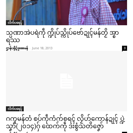
🏛 လညာတ်ပါ်ပဲါ
ညးဒါန်လိက်
လိက်ပရေၚ်
သ္ပဏာအဲပရဲကဵု က္ဍိုပ်သ္ကိုပ်ဗော်ဍုၚ်မန်တၟိ အ္စာ
ဗွဳဒဳယဵု
ရဿ
ကေတ်အဆက်
ဌာန်ပရိုၚ်ဗၠးၜးမန်
-
June 18, 2013
0
© ဌာန်ပရိုၚ်ဗၠးၜးမန်
လိက်ပရေၚ်
ဂကူမန်တံ စပ်ကဵုကံက်စရၚ် လၟိဟ်ကောန်ဍုၚ် ပ္ဍဲ
သၞာံ(၂၀၁၄)ဂှ် ထေက်ကဵု ဒးစွံသတိဇၞော်