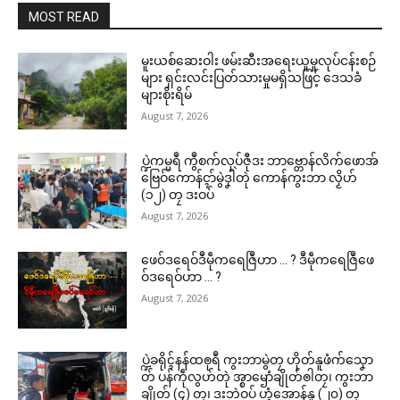
MOST READ
မူးယစ်ဆေးဝါး ဖမ်းဆီးအရေးယူမှုလုပ်ငန်းစဉ်
များ ရှင်းလင်းပြတ်သားမှုမရှိသဖြင့် ဒေသခံ
များစိုးရိမ်
August 7, 2026
ပ္ဍဲကမ္မရဳ ကွဳစက်လုပ်ဇီုဒး ဘာဗ္တောန်လိက်ဖောအ်
ဗြေဝ်ကောန်ၚာ်မွဲဒၞါဲတုဲ ကောန်ကွးဘာ လၟိဟ်
(၁၂) တၠ ဒးဝပ်
August 7, 2026
ဖေဝ်ဒရေဝ်ဒဳမဵုကရေဇြဳဟာ … ? ဒဳမဵုကရေဇြဳဖေ
ဝ်ဒရေဝ်ဟာ … ?
August 7, 2026
ပ္ဍဲခရိုၚ်နန်ထၜုရဳ ကွးဘာမွဲတၠ ဟိုတ်နူဖံက်သၞော
တ် ပန်ကဵုလွဟ်တုဲ အ္စာၝောံချိုတ်ၜါတၠ၊ ကွးဘာ
ချိုတ် (၄) တၠ၊ ဒးဘဲဝပ် ဟွံအောန်နူ (၂၀) တၠ