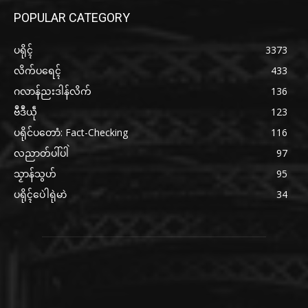
POPULAR CATEGORY
ပရိုၚ်
3373
လိက်ပရေၚ်
433
ဂလာန်ညးဒါန်လိက်
136
ဗဳဒဳယဵု
123
ပရိုင်ပတောံ: Fact-Checking
116
လညာတ်ပါ်ပါဲ
97
သၟာန်သွဟ်
95
ပရိုၚ်ပေဲါရုဲမာဲ
34