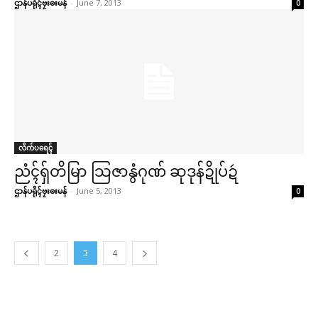
ဌာန်ပရိုၚ်ဗၠးၜးမန်
-
June 7, 2013
0
လိက်ပရေၚ်
ညံၚ်ရှ်တိမြာ သြဇာနွံဂုဏ် ဆုဒုန်ဍိုပ်ဍဴ
ဌာန်ပရိုၚ်ဗၠးၜးမန်
-
June 5, 2013
0
2
3
4