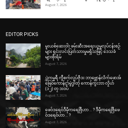
August 7, 2026
EDITOR PICKS
မူးယစ်ဆေးဝါး ဖမ်းဆီးအရေးယူမှုလုပ်ငန်းစဉ်
များ ရှင်းလင်းပြတ်သားမှုမရှိသဖြင့် ဒေသခံ
များစိုးရိမ်
August 7, 2026
ပ္ဍဲကမ္မရဳ ကွဳစက်လုပ်ဇီုဒး ဘာဗ္တောန်လိက်ဖောအ်
ဗြေဝ်ကောန်ၚာ်မွဲဒၞါဲတုဲ ကောန်ကွးဘာ လၟိဟ်
(၁၂) တၠ ဒးဝပ်
August 7, 2026
ဖေဝ်ဒရေဝ်ဒဳမဵုကရေဇြဳဟာ … ? ဒဳမဵုကရေဇြဳဖေ
ဝ်ဒရေဝ်ဟာ … ?
August 7, 2026