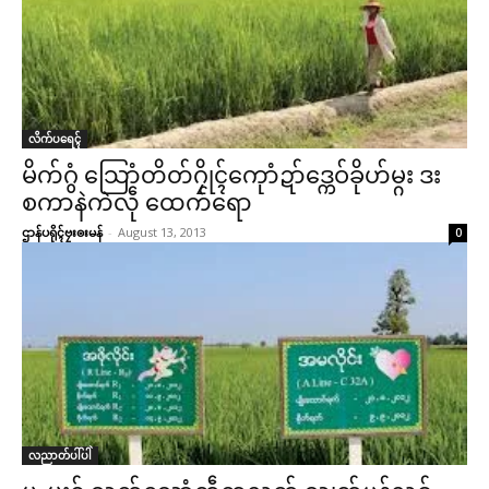
လိက်ပရေၚ်
မိက်ဂွံ သြောံတိတ်ဂၠိုၚ်ကေုာံဍာ်ဒ္ကေဝ်ခိုဟ်မ္ဂး ဒး
စကာနဲကဲလဵု ထေက်ရော
ဌာန်ပရိုၚ်ဗၠးၜးမန်
-
August 13, 2013
0
လညာတ်ပါ်ပါဲ