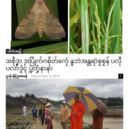
လိက်ပရေၚ်
ဒးစဵုဒၞာ ဒးပြိုက်ဂစိုတ်ကၠေံ နူဘဲအန္တရာဲစၟစၟန် ပလီု
ပလာ်ဒၟံၚ် ပ္ဍဲတၞံနာနာ
ဌာန်ပရိုၚ်ဗၠးၜးမန်
-
September 4, 2013
1