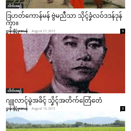
လိက်ပရေၚ်
ဒြဟတ်ကောန်မန် ဗွဲမညဳသာ သိုၚ်ခၞံလဝ်ဒဒန်ဒုန်
ကၠာ။
ဌာန်ပရိုၚ်ဗၠးၜးမန်
-
August 27, 2013
0
လိက်ပရေၚ်
ဂျူလာၚ်မွဲအခိၚ် သၞိၚ်အတိက်တြေံတေံ
ဌာန်ပရိုၚ်ဗၠးၜးမန်
-
August 15, 2013
0