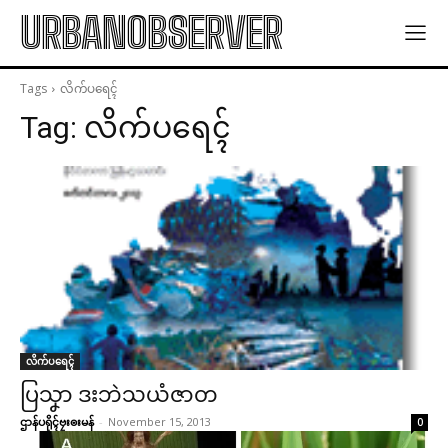
URBANOBSERVER
Tags
လိက်ပရေၚ်
Tag:
လိက်ပရေၚ်
လိက်ပရေၚ်
ပြသၞာ ဒးဘဲသယံဇာတ
ဌာန်ပရိုၚ်ဗၠးၜးမန်
-
November 15, 2013
0