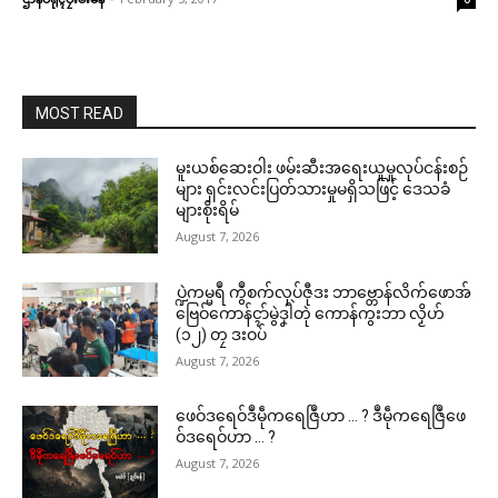
MOST READ
မူးယစ်ဆေးဝါး ဖမ်းဆီးအရေးယူမှုလုပ်ငန်းစဉ်
များ ရှင်းလင်းပြတ်သားမှုမရှိသဖြင့် ဒေသခံ
များစိုးရိမ်
August 7, 2026
ပ္ဍဲကမ္မရဳ ကွဳစက်လုပ်ဇီုဒး ဘာဗ္တောန်လိက်ဖောအ်
ဗြေဝ်ကောန်ၚာ်မွဲဒၞါဲတုဲ ကောန်ကွးဘာ လၟိဟ်
(၁၂) တၠ ဒးဝပ်
August 7, 2026
ဌာန်ပရိုၚ်ဗၠးၜးမန်
ဖေဝ်ဒရေဝ်ဒဳမဵုကရေဇြဳဟာ … ? ဒဳမဵုကရေဇြဳဖေ
ရုဲစှ်
ဝ်ဒရေဝ်ဟာ … ?
August 7, 2026