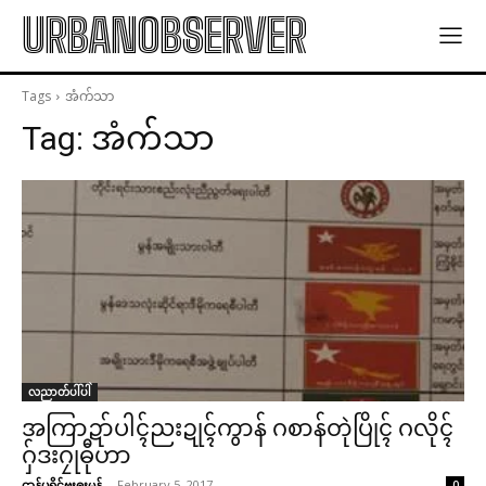
URBANOBSERVER
Tags
အံက်သာ
Tag:
အံက်သာ
လညာတ်ပါ်ပါဲ
အကြာဍာ်ပါၚ်ညးဍုၚ်ကွာန် ဂစာန်တုဲပြိုၚ် ဂလိုၚ်
ဂှ်ဒးဂၠုဓီုဟာ
ဌာန်ပရိုၚ်ဗၠးၜးမန်
-
February 5, 2017
0