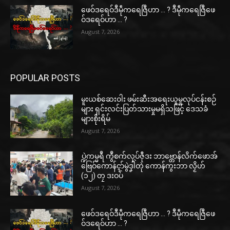
ဖေဝ်ဒရေဝ်ဒဳမဵုကရေဇြဳဟာ … ? ဒဳမဵုကရေဇြဳဖေ
ဝ်ဒရေဝ်ဟာ … ?
August 7, 2026
POPULAR POSTS
မူးယစ်ဆေးဝါး ဖမ်းဆီးအရေးယူမှုလုပ်ငန်းစဉ်
များ ရှင်းလင်းပြတ်သားမှုမရှိသဖြင့် ဒေသခံ
များစိုးရိမ်
August 7, 2026
ပ္ဍဲကမ္မရဳ ကွဳစက်လုပ်ဇီုဒး ဘာဗ္တောန်လိက်ဖောအ်
ဗြေဝ်ကောန်ၚာ်မွဲဒၞါဲတုဲ ကောန်ကွးဘာ လၟိဟ်
(၁၂) တၠ ဒးဝပ်
August 7, 2026
ဖေဝ်ဒရေဝ်ဒဳမဵုကရေဇြဳဟာ … ? ဒဳမဵုကရေဇြဳဖေ
ဝ်ဒရေဝ်ဟာ … ?