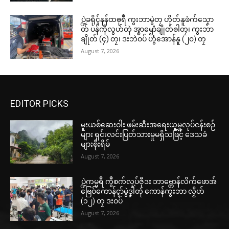
ပရိုၚ်လက္ကရဴအိုတ်
ပ္ဍဲခရိုၚ်နန်ထၜုရဳ ကွးဘာမွဲတၠ ဟိုတ်နူဖံက်သၞော
🏛 လညာတ်ပါ်ပဲါ
တ် ပန်ကဵုလွဟ်တုဲ အ္စာၝောံချိုတ်ၜါတၠ၊ ကွးဘာ
ချိုတ် (၄) တၠ၊ ဒးဘဲဝပ် ဟွံအောန်နူ (၂၀) တၠ
August 7, 2026
ညးဒါန်လိက်
ဗွဳဒဳယဵု
ကေတ်အဆက်
EDITOR PICKS
မူးယစ်ဆေးဝါး ဖမ်းဆီးအရေးယူမှုလုပ်ငန်းစဉ်
များ ရှင်းလင်းပြတ်သားမှုမရှိသဖြင့် ဒေသခံ
© ဌာန်ပရိုၚ်ဗၠးၜးမန်
များစိုးရိမ်
August 7, 2026
ပ္ဍဲကမ္မရဳ ကွဳစက်လုပ်ဇီုဒး ဘာဗ္တောန်လိက်ဖောအ်
ဗြေဝ်ကောန်ၚာ်မွဲဒၞါဲတုဲ ကောန်ကွးဘာ လၟိဟ်
(၁၂) တၠ ဒးဝပ်
August 7, 2026