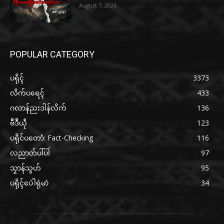
August 7, 2026
POPULAR CATEGORY
ပရိုၚ်
3373
လိက်ပရေၚ်
433
ဂလာန်ညးဒါန်လိက်
136
ဗဳဒဳယဵု
123
ပရိုင်ပတောံ: Fact-Checking
116
လညာတ်ပါ်ပါဲ
97
သၟာန်သွဟ်
95
ပရိုၚ်ပေဲါရုဲမာဲ
34