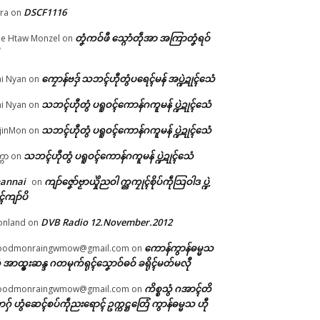
DSCF1116
ra
on
တၞံကဝ်ဖီ သ္ဂောံတဵုအာ အကြာတၞံရဝ်
e Htaw Monzel
on
ကၠောန်ဗဒှ် သဘၚ်ဟီုတွံပရေၚ်မန် အပ္ဍဲဍုၚ်သေံ
i Nyan
on
 ဂိ
ဲပ
သဘၚ်ဟီုတွံ ပရူဝၚ်ကောန်ဂကူမန် ပ္ဍဲဍုၚ်သေံ
i Nyan
on
သဘၚ်ဟီုတွံ ပရူဝၚ်ကောန်ဂကူမန် ပ္ဍဲဍုၚ်သေံ
jinMon
on
သဘၚ်ဟီုတွံ ပရူဝၚ်ကောန်ဂကူမန် ပ္ဍဲဍုၚ်သေံ
္ကာ
on
hannai
ကျာ်ဇၞော်ဗၟာယှိုဲညဝါ က္ညကၠုၚ်စိုပ်ကဵုသြဝါဒ ပ္ဍဲ
on
ၚ်ကျာ်ပိ
DVB Radio 12.November.2012
onland
on
ကောန်ကွာန်ဓမ္မသ
oodmonraingwmow@gmail.com
on
 အာထ္ၜးဆန္ဒ ဂတမုက်ရုၚ်သၞောဝ်ဓဝ် ခရိုၚ်မတ်မလီု
ကိစ္စသွံ ဂအာၚ်တိ
oodmonraingwmow@gmail.com
on
ဂှ် ဟွံဆေၚ်စပ်ကဵုညးရောၚ် ဥက္ကဋ္ဌတြေံ ကွာန်ဓမ္မသ ဟီု