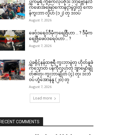
ပ္ဍဲကမ္မရဳ ကွဳစက်လုပ်ဇီုဒး ဘာဗ္တောန်လိ
က်ဖောအ်ဗြေဝ်ကောန်ၚာ်မွဲဒၞါဲတုဲ ကော
န်ကွးဘာ လၟိဟ် (၁၂) တၠ ဒးဝပ်
August 7, 2026
ဖေဝ်ဒရေဝ်ဒဳမဵုကရေဇြဳဟာ … ? ဒဳမဵုက
ရေဇြဳဖေဝ်ဒရေဝ်ဟာ … ?
August 7, 2026
ပ္ဍဲခရိုၚ်နန်ထၜုရဳ ကွးဘာမွဲတၠ ဟိုတ်နူဖံ
က်သၞောတ် ပန်ကဵုလွဟ်တုဲ အ္စာၝောံချို
တ်ၜါတၠ၊ ကွးဘာချိုတ် (၄) တၠ၊ ဒးဘဲ
ဝပ် ဟွံအောန်နူ (၂၀) တၠ
August 7, 2026
Load more
RECENT COMMENTS