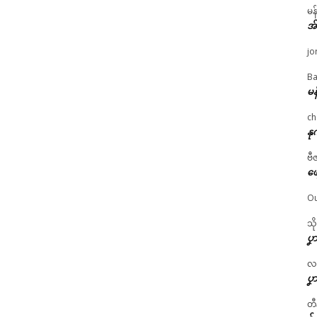
မန
အ
jo
Ba
မန
ch
နု
ဗီ
ဖျ
Ou
သိ
ပၞာ
လဂ္
ပၞာ
တီ