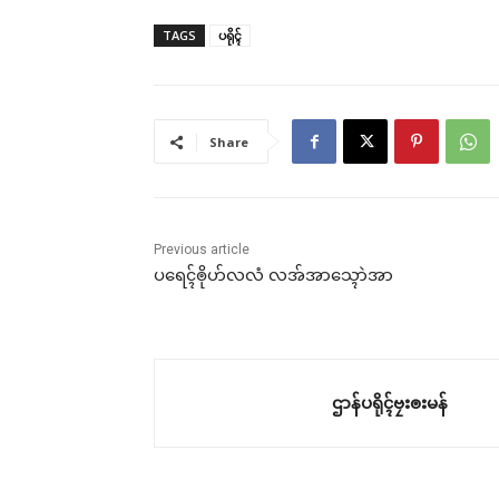
TAGS
ပရိုၚ်
Share
Previous article
ပရေၚ်ၜိုဟ်လလံ လအ်အာသ္ၚောဲအာ
ဌာန်ပရိုၚ်ဗၠးၜးမန်
Rel