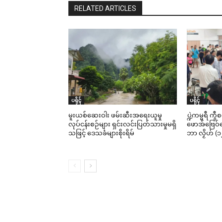
RELATED ARTICLES
သၞာ
ကော
လုပ
Jun
In "
ပရိုၚ်
ပရိုၚ်
မူးယစ်ဆေးဝါး ဖမ်းဆီးအရေးယူမှု
ပ္ဍဲကမ္မရဳ ကွ
လုပ်ငန်းစဉ်များ ရှင်းလင်းပြတ်သားမှုမရှိ
ဖောအ်ဗြေဝ်ကေ
သဖြင့် ဒေသခံများစိုးရိမ်
ဘာ လၟိဟ် (၁