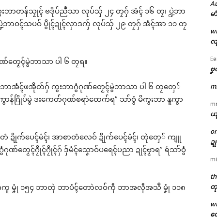
A
ွးဘာတန်သၠုၚ် ဗဒိုပ်ညဳသာ လုပ်သှ် ၂၄ တၠဂှ် အံၚ် ၁၆ တၠ၊ ပ္ဍဲဘာ
မာ
 ပ္ဍဲဘာဝၚ်သပဝ် ပွိုၚ်ဍုၚ်လှာဒကှ် လုပ်သှ် ၂၉ တၠဂှ် အံၚ်အာ ၁၁ တၠ
w
လျ
Ee
ဂုဏ်တၟေၚ်မွဲဘာသာ ပါ ၆ တၠရ။
ဗၞ
m
ဍဲကွးဘာအံၚ်ဖအိုတ်ဂှ် ကွးဘာဂွံဂုဏ်တၟေၚ်မွဲဘာသာ ပါ ၆ တၠတှေ်
ုပ်ကွာန်ဂြိုပ်မွဲ ဒးကေတ်ဂုဏ်စရာဲထေက်ရ” သာ်ဝွံ မိကွးဘာ နူကွာ
m
ယ
o
ိက်တံ ဍိုက်ပေၚ်မံၚ်၊ အာစာတံလေဝ် ဍိုက်ပေၚ်မံၚ်၊ တုဲတှေ် ကျူ
ဍ
ုဏ်တၟေၚ်ဂၠိုၚ်ဂၠိုၚ်ဂှ် ဒှ်မံၚ်သၞောဝ်ပရေၚ်ပညာ ဍုၚ်ဗၟာရ” ရဴသာ်ဝွံ
mi
th
တု
 မၞုံ ၁၅၄ ဘာတုဲ ဘာပံၚ်တောဲလဝ်ကဵု ဘာအလဵုအသဳ မၞုံ ၁၁၈
w
တေ