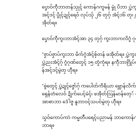
ပၞောဝ်ကဵုဘာတန်သၠုၚ် ကောန်ဂကူမန် မၞုံ ပိဘာ ပ္ဍဲက
အၚ်ဒၚ် ပွိုၚ်ဍုၚ်ရေဝ် လုပ်သှ် ၂၆ တၠဂှ် အံၚ်၁၆ တၠ၊
အိုတ်ရ။
ပၞောဝ်ကဵုကွးဘာအံၚ်အာ ၃၄ တၠဂှ် ကွးဘာကလိဂွံ 
“ဇၟာပ်ဇၟာပ်ကွးဘာ မိက်ဂွံအံၚ်စှ်တန် ဖအိုတ်ရ။ ပ္
ပ္ဍဲညးအံၚ်ဂှ် ဂွံဂုဏ်တၟေၚ် ၁၅ တၟံကၠံရ။ နကဵုဘာဂြိ
န်အၚ်ဒၚ်မွဲတၠ ဟီုရ။
“ဗွဲတၟေၚ် ပ္ဍဲဍုၚ်ဇၞော်ဂှ် ကပေါတ်ကိရိယာ ဗ္တောန်လ
ရှေန်တံလေဝ် ဍိုက်ပေၚ်မံၚ်၊ ဖအိုတ်သြန်မာန်တှေ် ဂွံဂ
အာစာဘာ ဒေံါဇူ နူဘာဝၚ်သပဝ်မွဲတၠ ဟီုရ။
သၟဝ်ကောပ်ကာဲ ကမ္မတဳပရေၚ်ပညာမန် ဘာကောန်ဂကူ
ဘာရ။