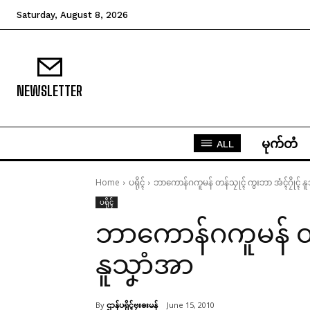
Saturday, August 8, 2026
NEWSLETTER
မုက်တံ
ALL
Home
ပရိုၚ်
ဘာကောန်ဂကူမန် တန်သၠုၚ် ကွးဘာ အံၚ်ဂၠိုၚ် န
ပရိုၚ်
ဘာကောန်ဂကူမန် တန်
နူသၞာံအာ
By
ဌာန်ပရိုၚ်ဗၠးၜးမန်
June 15, 2010