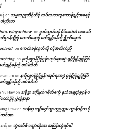
ျ
သမ္မတဥူတိၚ်သိၚ် တပ်တးလတူကောန်ဍုၚ်အရေၚ်
ီမန်
on
အ်ညိဟာ
intu. winyanhtow
ဇၟာပ်သၟတ်မန် စိုပ်အဝဲတံ ဒးလေပ်
on
တ်ပၞာန်သ္ဇိုၚ် ထေက်ရောၚ် ဗော်ဍုၚ်မန်တၟိ ဖ္တိုက်ဖၟောဝ်
onland
ကေတ်ခန်လ္ၚတ်ကဵု ၀ၚ်အတိက်ညိ
on
atchdog
နကဵုစၞောန်ပၟိၚ်ဌန်ဂအုပ်ရးအဂၞဲ ရုၚ်ပွိုၚ်ဍုၚ်ဇြပ်
on
ဗော်ဍုၚ်မန်တၟိ ဒးပဲါတိတ်
နကဵုစၞောန်ပၟိၚ်ဌန်ဂအုပ်ရးအဂၞဲ ရုၚ်ပွိုၚ်ဍုၚ်ဇြပ်
eramarn
on
ဗော်ဍုၚ်မန်တၟိ ဒးပဲါတိတ်
ဒးစဵုဒၞာ ဒးပြိုက်ဂစိုတ်ကၠေံ နူဘဲအန္တရာဲစၟစၟန် ပ
a Nu Haw
on
ုပလာ်ဒၟံၚ် ပ္ဍဲတၞံနာနာ
ဒဒန်ဆု ကျာ်ဇၞော်အ္စာတၠဥတ္တမ ကွာန်ဝၚ်က ပို
ung Htaw
on
်ကဝ်အာ
တၞံကဝ်ဖီ သ္ဂောံတဵုအာ အကြာတၞံရဝ်ဗါ
ဲဆာန်
on