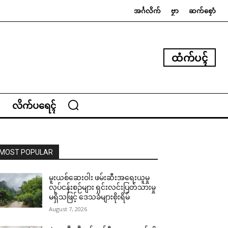
အၚ်္ဂလိက်
ဗၟာ
ဆက်စၠောံ
ထံက်ပၚ်
လိက်ပရေၚ်
MOST POPULAR
မူးယစ်ဆေးဝါး ဖမ်းဆီးအရေးယူမှု
လုပ်ငန်းစဉ်များ ရှင်းလင်းပြတ်သားမှု
မရှိသဖြင့် ဒေသခံများစိုးရိမ်
August 7, 2026