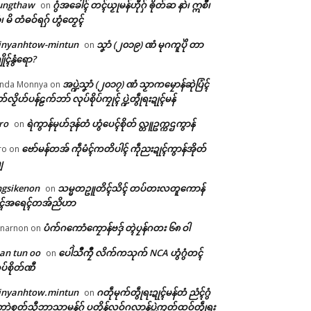
ungthaw
ဂွံအခေါၚ် တၚ်ယၟုမန်ဟီုဂှ် ၜိုတ်ဆ နာဲ၊ ဣစဳ၊
on
ံ၊ မိ တံဓဝ်ရဂှ် ဟွံတၟေၚ်
inyanhtow-mintun
သၞာံ (၂၀၁၉) ဏံ မုဂကူပိုဲ တာ
on
ိုၚ်နွံရော?
အပ္ဍဲသၞာံ (၂၀၁၇) ဏံ သၟာကမၠောန်ဆုဲပြံၚ်
nda Monnya
on
တ်လၟိဟ်ပန်ဠက်ဘာ် လုပ်စိုပ်ကၠုၚ် ပ္ဍဲတွဵုရးဍုၚ်မန်
ro
ရဲကွာန်မုဟ်ဒုန်တံ ဟွံပေၚ်စိုတ် လ္တူဥက္ကဌကွာန်
on
ဗော်မန်တအ် ကဵုမံၚ်ကတိပါၚ် ကဵုညးဍုၚ်ကွာန်အိုတ်
ro
on
ျ
ngsikenon
သမ္မတဥူတိၚ်သိၚ် တပ်တးလတူကောန်
on
ုၚ်အရေၚ်တအ်ညိဟာ
ပံက်ဂကောံကၠောန်ဗဒှ် တ္ၚဲပၠန်ဂတး ၆၈ ဝါ
narnon
on
an tun oo
ပေါဲသဳကၠဳ လိက်ကသုက် NCA ဟွံဂွံတၚ်
on
ပ်စိုတ်ဏီ
inyanhtow.mintun
ဂတဵုမုက်တွဵုရးဍုၚ်မန်တံ ညံၚ်ဂွံ
on
ာဲစုတ်သီုဘာသာမန်ဂှ် ပတိုန်လဝ်ဂလာန်ပ္ဍဲကၠတ်ထဝ်တွဵုရး