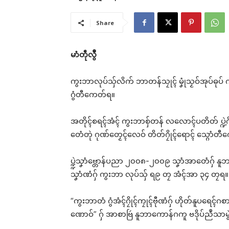
Share
မာံတဵုလွဳ
ကွးဘာလုပ်သှ်လိက် ဘာတန်သၠုၚ် မၞုံသၟဝ်အုပ်ဓုပ် က
ဂွံတီကေတ်ရ။
အတိုၚ်စရၚ်အံၚ် ကွးဘာစှ်တန် လလောၚ်ပတိတ် ပ္ဍဲဂိ
တေံတုဲ ဂုဏ်တၟေၚ်လေဝ် တိတ်ဂၠိုၚ်ရောၚ် သ္ဂောံတ
ပ္ဍ္ဍဲသၞာံဗ္တောန်ပညာ ၂၀၀၈-၂၀၀၉ သၞာံအာတေံဂှ် 
သၞာံဏံဂှ် ကွးဘာ လုပ်သှ် ရ၉ တၠ အံၚ်အာ ၃၄ တၠရ။
“ကွးဘာတံ ဂွံအံၚ်ဂၠိုၚ်ကၠုၚ်ဗီုဏံဂှ် ဟိုတ်နူပရေၚ်
ဏောဝ်” ဂှ် အာစာဗြဴ နူဘာကောန်ဂကူ ဗဒိုပ်ညဳသာမွ