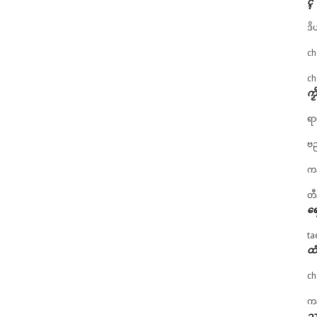
ၚ်
ဒိ
ch
ch
ကၟ
ရာ
ဗည
ကန
တီ
ရေ
ta
ထံ
ch
ကန
သၞ