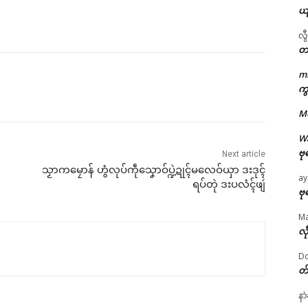
ယ
လွ
တ
m
ဌာန်ပရိုၚ်ဗၠးၜးမန်
ကွ
M
ရုဲစှ်
W
ဗု
Next article
ပရိုၚ်လက္ကရဴအိုတ်
သၟာကမၠောန် ဟွံလုပ်ကဵုသၞောဝ်ပ္ဍဲဍုၚ်မလေဝ်ယှာ ဒးဒုၚ်
ay
ရပ်တုဲ ဒးပလံၚ်ဖျဴ
🏛 လညာတ်ပါ်ပဲါ
ဗု
M
ညးဒါန်လိက်
လီ
Do
ဗွဳဒဳယဵု
တ
ကေတ်အဆက်
နာ
ated