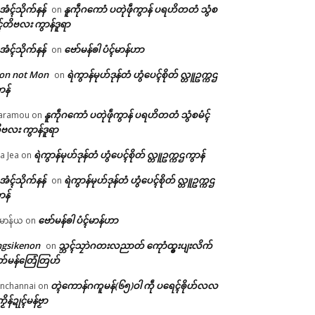
ဲအံၚ်သိုက်နန်
နူကဵုဂကောံ ပတုဲဖဵုကွာန် ပရဟိတတံ သွံစ
on
ၚ်တိဗလး ကွာန်ဒူရာ
ဲအံၚ်သိုက်နန်
ဗော်မန်ၜါ ပံၚ်မာန်ဟာ
on
on not Mon
ရဲကွာန်မုဟ်ဒုန်တံ ဟွံပေၚ်စိုတ် လ္တူဥက္ကဌ
on
ာန်
နူကဵုဂကောံ ပတုဲဖဵုကွာန် ပရဟိတတံ သွံစမံၚ်
aramou
on
ဗလး ကွာန်ဒူရာ
ရဲကွာန်မုဟ်ဒုန်တံ ဟွံပေၚ်စိုတ် လ္တူဥက္ကဌကွာန်
a Jea
on
ဲအံၚ်သိုက်နန်
ရဲကွာန်မုဟ်ဒုန်တံ ဟွံပေၚ်စိုတ် လ္တူဥက္ကဌ
on
ာန်
ဗော်မန်ၜါ ပံၚ်မာန်ဟာ
မာန်ယ
on
ngsikenon
သ္ဘၚ်သၠာဲဂတးလညာတ် ကေုာံထ္ၜးပျးလိက်
on
တ်မန်တြေံတြဟ်
တ္ၚဲကောန်ဂကူမန်(၆၅)ဝါ ကဵု ပရေၚ်ၜိုဟ်လလ
nchannai
on
ကၟိန်ဍုၚ်မန်ဗၟာ