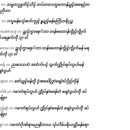
သမ္မတဥူတိၚ်သိၚ် တပ်တးလတူကောန်ဍုၚ်အရေၚ်တ
်
on
်ညိဟာ
ဂကူမန်​သှ်ေၜက်ကၠုၚ် နူဍုၚ်မန်တြေံဟရိပုဉ္ဇ
r
on
သ္ဘၚ်ကၞာစှေ်ဘာ တန်ဗတောန်ကွိုၚ်ကွိုက်
nyakhong
on
် မရနုက်ကဵု (၃) ဝါ
သ္ဘၚ်ကၞာစှေ်ဘာ တန်ဗတောန်ကွိုၚ်ကွိုက်မန် မရ
annai
on
က်ကဵု (၃) ဝါ
ညးဒေသတံ ဒးထံက်ပၚ် သွက်က္ဍိုပ်ရပ်လွဟ်မန်
ဇမန်
on
ေံလွဟ်
ဗော်ဍုၚ်မန်တၟိ ဂွံအခေါၚ်ဒၞာဲဖျေံဒပ်ဂၠိုၚ်တိုန်
gkar
on
ဂကောံရပ်လွဟ် က္ဍိုပ်နာဲဗေန်တံ ဖျေံလွဟ်ကဵု ဒပ်
ုက်ဇံ
on
န်ဗၟာ
ဂကောံရပ်လွဟ် က္ဍိုပ်နာဲဗေန်တံ ဖျေံလွဟ်ကဵု ဒပ်
ဂန်ရာံ
on
န်ဗၟာ
ဂကောံဂိုဏ်ရာမညနိကာယ သှ်လိခ်ပရိယတ္တိမန်ရော
နာဲ
on