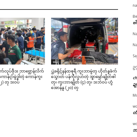
na
Be
© ဌာန်ပရိုၚ်ဗၠးၜးမန်
ဗါ
Na
ံ (၂၀၂၆) ကွးဘာ
ကွးဘာတန်မူလ ဘာကော
ဘာကောန်ဂကူမန်ဂမၠိုၚ်
န်ဂကူမန် အံၚ်တန်
န်ဂကူမန် ဒးသွဟ်
တုမေ (၂၅) ဏံ စဒုၚ်တ
Na
်တက္ကသဵု (၁၃) တၠ
Placement Test ဂှ် ဂွိၚ်
အပ်ဘာရောၚ်
e 29, 2026
ဖေက်ဒှ်ခက်ခုဲ
May 21, 2026
Sa
ပရိုၚ်"
June 9, 2026
In "ပရိုၚ်"
ပရိုၚ်
In "ပရိုၚ်"
ဥက
ဳစက်လုပ်ဇီုဒး ဘာဗ္တောန်လိက်
ပ္ဍဲခရိုၚ်နန်ထၜုရဳ ကွးဘာမွဲတၠ ဟိုတ်နူဖံက်
ာန်ၚာ်မွဲဒၞါဲတုဲ ကောန်ကွး
သၞောတ် ပန်ကဵုလွဟ်တုဲ အ္စာၝောံချိုတ်ၜါ
c
၂) တၠ ဒးဝပ်
တၠ၊ ကွးဘာချိုတ် (၄) တၠ၊ ဒးဘဲဝပ် ဟွံ
ဍု
အောန်နူ (၂၀) တၠ
M
w
တံ
w
ဘာ