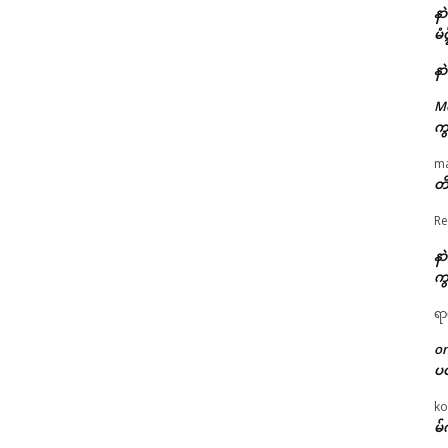
နာ
မံ
နာ
M
ကွ
m
တိ
Re
နာ
ကွ
ရာ
o
ပ
ko
မ်