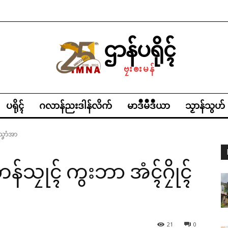
ဌာန်ပရိုၚ်
ဗၠးၜးမန်
ပရိုၚ်
ဂလာန်ညးဒါန်လိက်
မာဒဳမဳဒဳယာ
သၟာန်သွဟ်
ူသၞာံအာ
သၠုၚ် ကွးဘာ အံၚ်ဂၠိုၚ်
21
0