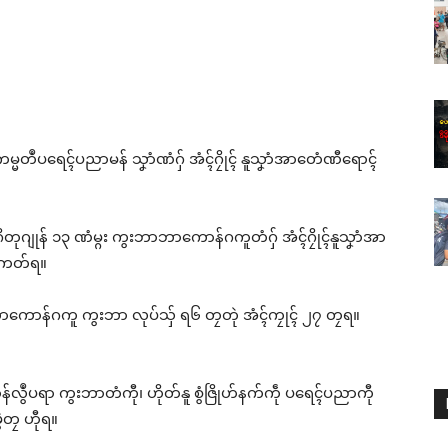
မ္မတဳပရေၚ်ပညာမန် သၞာံဏံဂှ် အံၚ်ဂၠိုၚ် နူသၞာံအာတေံဏီရောၚ်
တုဂျုန် ၁၃ ဏံမ္ဂး ကွးဘာဘာကောန်ဂကူတံဂှ် အံၚ်ဂၠိုၚ်နူသၞာံအာ
ီကေတ်ရ။
နူဘာကောန်ဂကူ ကွးဘာ လုပ်သှ် ရ၆ တၠတုဲ အံၚ်ကၠုၚ် ၂၇ တၠရ။
ဂစာန်လွဳပရာ ကွးဘာတံကီု၊ ဟိုတ်နူ စွံဇြိုဟ်နက်ကဵု ပရေၚ်ပညာကီု
ဲတၠ ဟီုရ။