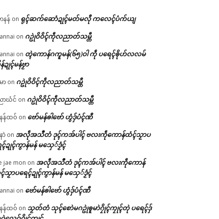
ရုၚ်ဆက်ဆောံဍုၚ်မတ်မလီု ကလေၚ်ပံက်ယျ
ဟနန်
on
ဂဥုဲဝိဝိၚ်ကဵုလညာတ်သမ္တီ
annai
on
တ္ၚဲကောန်ဂကူမန်(၆၅)ဝါ ကဵု ပရေၚ်ၜိုဟ်လလမ်
annai
on
ိန်ဍုၚ်မန်ဗၟာ
ဂဥုဲဝိဝိၚ်ကဵုလညာတ်သမ္တီ
မာ
on
ဂဥုဲဝိဝိၚ်ကဵုလညာတ်သမ္တီ
ာဃံင်
on
ဗော်မန်ၜါဗော် ဟွံဒှ်ပံၚ်ဏီ
န်ထဝ်
on
အလဵုအသဳတံ ဒုၚ်ကအ်ပါၚ် ဗလးကဵုကောန်ထံၚ်သၟာပ
နာဲ
on
ၚ်ဍုၚ်ကွာန်မန် မသှေ်ဒၟံၚ်
အလဵုအသဳတံ ဒုၚ်ကအ်ပါၚ် ဗလးကဵုကောန်
e jae mon
on
ၚ်သၟာပရေၚ်ဍုၚ်ကွာန်မန် မသှေ်ဒၟံၚ်
ဗော်မန်ၜါဗော် ဟွံဒှ်ပံၚ်ဏီ
annai
on
သၟတ်တံ သုၚ်စောဲမဂဥုဲၜူမာဲဂၠိုၚ်ကၠုၚ်တုဲ ပရေၚ်ဒှ်
န်ထဝ်
on
ဝဲလေဝ်ဂၠိုၚ်ကၠုၚ်