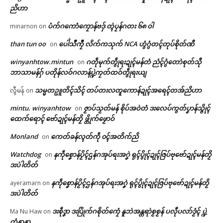
ညိဟာ
ဗွဳဒဳယဵု
ပံက်ဂကောံကၠောန်ဗဒှ် တ္ၚဲပၠန်ဂတး ၆၈ ဝါ
minarnon
on
ကေတ်အဆက်
than tun oo
ပေါဲသဳကၠဳ လိက်ကသုက် NCA ဟွံဂွံတၚ်တုပ်စိုတ်ဏီ
on
အလဵုအသဳဍုၚ်ဗၟာတၟိကဵု လစွံစိုတ်
winyanhtow.mintun
ဂတဵုမုက်တွဵုရးဍုၚ်မန်တံ ညံၚ်ဂွံတောဲစုတ်သီု
on
အာဇြဳယာန် ဗီုလဵုဒှ်ကၠုၚ်မာန်ရော
ဘာသာမန်ဂှ် ပတိုန်လဝ်ဂလာန်ပ္ဍဲကၠတ်ထဝ်တွဵုရးယျ
…
© ဌာန်ပရိုၚ်ဗၠးၜးမန်
February 24, 2026
သမ္မတဥူတိၚ်သိၚ် တပ်တးလတူကောန်ဍုၚ်အရေၚ်တအ်ညိဟာ
လွီမန်
on
In "လိက်ပရေၚ်"
mintu. winyanhtow
ဇၟာပ်သၟတ်မန် စိုပ်အဝဲတံ ဒးလေပ်ကွတ်ပၞာန်သ္ဇိုၚ်
on
ထေက်ရောၚ် ဗော်ဍုၚ်မန်တၟိ ဖ္တိုက်ဖၟောဝ်
Monland
ကေတ်ခန်လ္ၚတ်ကဵု ၀ၚ်အတိက်ညိ
on
Watchdog
နကဵုစၞောန်ပၟိၚ်ဌန်ဂအုပ်ရးအဂၞဲ ရုၚ်ပွိုၚ်ဍုၚ်ဇြပ်ဗုဗော်ဍုၚ်မန်တၟိ
on
ဒးပဲါတိတ်
နကဵုစၞောန်ပၟိၚ်ဌန်ဂအုပ်ရးအဂၞဲ ရုၚ်ပွိုၚ်ဍုၚ်ဇြပ်ဗုဗော်ဍုၚ်မန်တၟိ
ayeramarn
on
ဒးပဲါတိတ်
ဒးစဵုဒၞာ ဒးပြိုက်ဂစိုတ်ကၠေံ နူဘဲအန္တရာဲစၟစၟန် ပလီုပလာ်ဒၟံၚ် ပ္ဍဲ
Ma Nu Haw
on
တၞံနာနာ