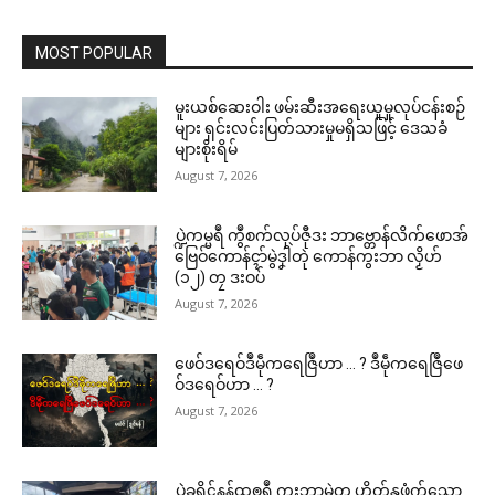
MOST POPULAR
မူးယစ်ဆေးဝါး ဖမ်းဆီးအရေးယူမှုလုပ်ငန်းစဉ်
များ ရှင်းလင်းပြတ်သားမှုမရှိသဖြင့် ဒေသခံ
များစိုးရိမ်
August 7, 2026
ပ္ဍဲကမ္မရဳ ကွဳစက်လုပ်ဇီုဒး ဘာဗ္တောန်လိက်ဖောအ်
ဗြေဝ်ကောန်ၚာ်မွဲဒၞါဲတုဲ ကောန်ကွးဘာ လၟိဟ်
(၁၂) တၠ ဒးဝပ်
August 7, 2026
ဖေဝ်ဒရေဝ်ဒဳမဵုကရေဇြဳဟာ … ? ဒဳမဵုကရေဇြဳဖေ
ဝ်ဒရေဝ်ဟာ … ?
August 7, 2026
ပ္ဍဲခရိုၚ်နန်ထၜုရဳ ကွးဘာမွဲတၠ ဟိုတ်နူဖံက်သၞော