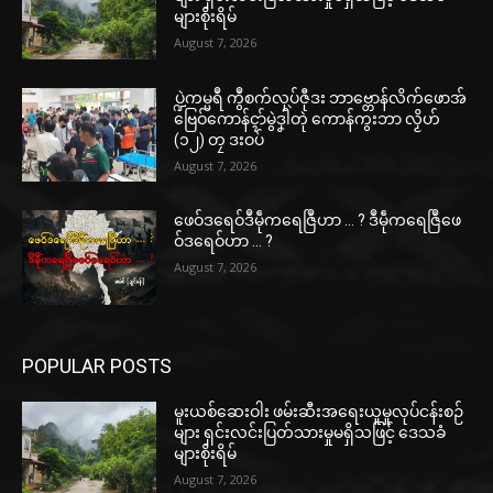
များစိုးရိမ်
August 7, 2026
ပ္ဍဲကမ္မရဳ ကွဳစက်လုပ်ဇီုဒး ဘာဗ္တောန်လိက်ဖောအ်
ဗြေဝ်ကောန်ၚာ်မွဲဒၞါဲတုဲ ကောန်ကွးဘာ လၟိဟ်
(၁၂) တၠ ဒးဝပ်
August 7, 2026
ဖေဝ်ဒရေဝ်ဒဳမဵုကရေဇြဳဟာ … ? ဒဳမဵုကရေဇြဳဖေ
ဝ်ဒရေဝ်ဟာ … ?
August 7, 2026
POPULAR POSTS
မူးယစ်ဆေးဝါး ဖမ်းဆီးအရေးယူမှုလုပ်ငန်းစဉ်
များ ရှင်းလင်းပြတ်သားမှုမရှိသဖြင့် ဒေသခံ
များစိုးရိမ်
August 7, 2026