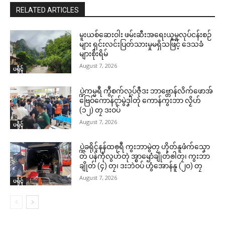
RELATED ARTICLES
မူးယစ်ဆေးဝါး ဖမ်းဆီးအရေးယူမှုလုပ်ငန်းစဉ်
များ ရှင်းလင်းပြတ်သားမှုမရှိသဖြင့် ဒေသခံ
များစိုးရိမ်
August 7, 2026
ပရိုၚ်
ပ္ဍဲကမ္မရဳ ကွဳစက်လုပ်ဇီုဒး ဘာဗ္တောန်လိက်ဖောအ်
ဗြေဝ်ကောန်ၚာ်မွဲဒၞါဲတုဲ ကောန်ကွးဘာ လၟိဟ်
(၁၂) တၠ ဒးဝပ်
August 7, 2026
ပရိုၚ်
ပ္ဍဲခရိုၚ်နန်ထၜုရဳ ကွးဘာမွဲတၠ ဟိုတ်နူဖံက်သၞော
တ် ပန်ကဵုလွဟ်တုဲ အ္စာၝောံချိုတ်ၜါတၠ၊ ကွးဘာ
ချိုတ် (၄) တၠ၊ ဒးဘဲဝပ် ဟွံအောန်နူ (၂၀) တၠ
August 7, 2026
ပရိုၚ်