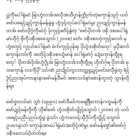
ပ္ဍဲကဵုပေဲါရုဲမာဲ ခြာဟွံလအ်အလဵုအသဳပၞာန်က္ဍိုက်တုဲကၠောန်သ္ပဂှ် ယဝ်
ဗော်ပရေၚ်ဍုၚ်ကွာန်မန်မွဲမွဲ ဟွံဒုၚ်လုပ်ပေဲါရုဲမာဲမ္ဂး ညးဍုၚ်ကွာန်မန်
တအ် ဗော်လဵုဂွံကဵုမာဲဂှ် ဒှ်ကၠုၚ်ဓဝိၚ်နွံတုဲ “ဗော်ပိုဲတအ် ဒစဵု ဒစးပေဲါရုဲ
မာဲဟီုဂှ် ဗီုကဵုဒစဵုဒစးသၞောဝ် (၂၀၀၈) တေံ၊ ဒစဵုဒစးတုဲကၠုၚ်လေဝ် မု
ဟွံတၟေၚ် လၟုဟ်ပေဲါရုဲမာဲ မံက်ကၠုၚ်ပၠန်ရ၊ ပိုဲဟွံဒးစိုတ်တှေ် မုပိုဲဆက်
ကၠောန်လဝ်ကီု အတိုၚ်ဒစဵုဒစးဟွံမာန် ပေဲါရုဲမာဲဂှ် ဍေံကၠောန်တွဵုရ
တှေ် ပိုဲတအ်ဒိုအ်ဟွံဂွိုအ် ခြာဟွံလအ်ဒးဇီုတွဵုရ ဟိုတ်ဂှ်ရ ပိုဲတအ် မု
ဒးကၠောန် လးကဵုပိုဲ”သာ်ဏံ ညးဍိုပ်ကွးဘာလ္တူဍုၚ်မတ်မလီုမွဲတၠ ရံၚ်
ဒၟံၚ်ညးအုပ်ကာနာနာဗော်မန်ဒဳမဝ် အစာသဝ်နာဲစောန်တၟးတုဲ သၟာန်တို
န်ရ။
ဗော်ဇၞးလဝ်မာဲ သၞာံ (၁၉၉၀) ဗော်ဒဳမဝ်ကရေဇြဳကောန်ဂကူမန်ကီု
ဗော်ဍုၚ်မန်တၟိကီု သီုၜါဗော် ဟွံဒးစိုတ်သ္ဇိုၚ်သၞောဝ် (၂၀၀၈) တုဲ ယဝ်
ပရေၚ်ပညဳပညပ်ဟွံမွဲ မွဲသာ်၊ ဟွံကလေၚ်သ္ၚဳဂၠိပ်ကဵုသ္ဇိုၚ် သၞောဝ်
ဥပဒေမွဲသာ် ကၠောန်အာပေဲါရုဲမာဲအတိုၚ်ဏံမ္ဂး ဗော်မန်ဇၞော်ၜါဗော်ဂှ်
ဒစဵုဒစးလဝ်ပိုတ်တ်ရ။