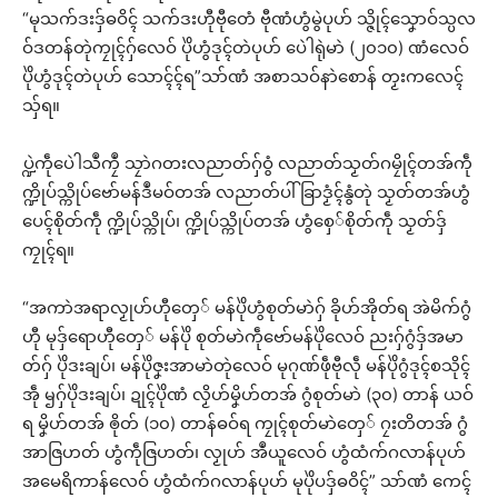
“မုသက်ဒးဒှ်ဓဝိၚ် သက်ဒးဟီုဗီုတေံ ဗီုဏံဟွံမွဲပုဟ် သ္ဇိုၚ်သၞောဝ်သ္ပလ
ဝ်ဒတန်တုဲကၠုၚ်ဂှ်လေဝ် ပိုဲဟွံဒုၚ်တဲပုဟ် ပေဲါရုဲမာဲ (၂၀၁၀) ဏံလေဝ်
ပိုဲဟွံဒုၚ်တဲပုဟ် သောၚ်ၚ်ရ”သာ်ဏံ အစာသဝ်နာဲစောန် တၟးကလေၚ်
သှ်ရ။
ပ္ဍဲကဵုပေဲါသဳကၠဳ သၠာဲဂတးလညာတ်ဂှ်ဝွံ လညာတ်သၟတ်ဂမၠိုၚ်တအ်ကဵု
က္ဍိုပ်သ္ကိုပ်ဗော်မန်ဒဳမဝ်တအ် လညာတ်ပါ်ခြာဒၟံၚ်နွံတုဲ သၟတ်တအ်ဟွံ
ပေၚ်စိုတ်ကဵု က္ဍိုပ်သ္ကိုပ်၊ က္ဍိုပ်သ္ကိုပ်တအ် ဟွံစှေ်စိုတ်ကဵု သၟတ်ဒှ်
ကၠုၚ်ရ။
“အကာဲအရာလၟုဟ်ဟီုတှေ် မန်ပိုဲဟွံစုတ်မာဲဂှ် ခိုဟ်အိုတ်ရ အဲမိက်ဂွံ
ဟီု မုဒှ်ရောဟီုတှေ် မန်ပိုဲ စုတ်မာဲကဵုဗော်မန်ပိုဲလေဝ် ညးဂှ်ဂွံဒှ်အမာ
တ်ဂှ် ပိုဲဒးချပ်၊ မန်ပိုဲဇၞးအာမာဲတုဲလေဝ် မုဂုဏ်ဖဵုဗီုလဵု မန်ပိုဲဂွံဒုၚ်စသိုၚ်
အဵု ၝဂှ်ပိုဲဒးချပ်၊ ဍုၚ်ပိုဲဏံ လၟိဟ်မၞိဟ်တအ် ဂွံစုတ်မာဲ (၃၀) တာန် ယဝ်
ရ မၞိဟ်တအ် ၜိုတ် (၁၀) တာန်ဓဝ်ရ ကၠုၚ်စုတ်မာဲတှေ် ဂၠးတိတအ် ဂွံ
အာဇြဟတ် ဟွံကဵုဇြဟတ်၊ လၟုဟ် အဳယူလေဝ် ဟွံထံက်ဂလာန်ပုဟ်
အမေရိကာန်လေဝ် ဟွံထံက်ဂလာန်ပုဟ် မုပိုဲပဒှ်ဓဝိၚ်” သာ်ဏံ ကေၚ်