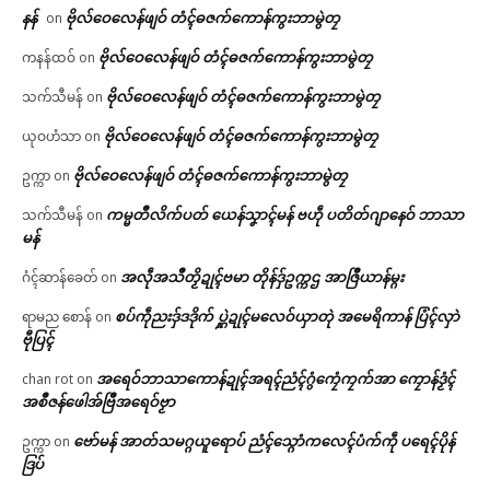
နန်
ဗိုလ်ဝေလေန်ဖျဝ် တံၚ်ဓဇက်ကောန်ကွးဘာမွဲတၠ
on
ဗိုလ်ဝေလေန်ဖျဝ် တံၚ်ဓဇက်ကောန်ကွးဘာမွဲတၠ
ကနန်ထဝ်
on
ဗိုလ်ဝေလေန်ဖျဝ် တံၚ်ဓဇက်ကောန်ကွးဘာမွဲတၠ
သက်သီမန်
on
ဗိုလ်ဝေလေန်ဖျဝ် တံၚ်ဓဇက်ကောန်ကွးဘာမွဲတၠ
ယုဝဟံသာ
on
ဗိုလ်ဝေလေန်ဖျဝ် တံၚ်ဓဇက်ကောန်ကွးဘာမွဲတၠ
ဥက္ကာ
on
ကမ္မတဳလိက်ပတ် ယေန်သၞာၚ်မန် ဗဟဵု ပတိတ်ဂျာနေဝ် ဘာသာ
သက်သီမန်
on
မန်
အလဵုအသဳတၟိဍုၚ်ဗမာ တိုန်ဒှ်ဥက္ကဌ အာဇြဳယာန်မ္ဂး
ဂံၚ်ဆာန်ခေတ်
on
စပ်ကဵုညးဒှ်ဒဒိုက် ပ္ဋဲဍုၚ်မလေဝ်ယှာတုဲ အမေရိကာန် ပြံၚ်လှာဲ
ရာမည စောန်
on
ဗီုပြၚ်
အရေဝ်ဘာသာကောန်ဍုၚ်အရၚ်ညံၚ်ဂွံကၠေံကၠက်အာ ကၠောန်ဒၟံၚ်
chan rot
on
အစဳဇန်ဖေါအ်ဗြဳအရေဝ်ဗၟာ
ဗော်မန် အာတ်သမဂ္ဂယူရောပ် ညံၚ်သ္ဂောံကလေၚ်ပံက်ကဵု ပရေၚ်ပိုန်
ဥက္ကာ
on
ဒြပ်