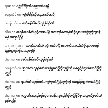
ဂဥုဲဝိဝိၚ်ကဵုလညာတ်သမ္တီ
ရာမာ
on
ဂဥုဲဝိဝိၚ်ကဵုလညာတ်သမ္တီ
ဗညာဃံင်
on
ဗော်မန်ၜါဗော် ဟွံဒှ်ပံၚ်ဏီ
ကနန်ထဝ်
on
အလဵုအသဳတံ ဒုၚ်ကအ်ပါၚ် ဗလးကဵုကောန်ထံၚ်သၟာပရေၚ်ဍုၚ်ကွာန်
တီနာဲ
on
မန် မသှေ်ဒၟံၚ်
အလဵုအသဳတံ ဒုၚ်ကအ်ပါၚ် ဗလးကဵုကောန်ထံၚ်သၟာပရေၚ်
tae jae mon
on
ဍုၚ်ကွာန်မန် မသှေ်ဒၟံၚ်
ဗော်မန်ၜါဗော် ဟွံဒှ်ပံၚ်ဏီ
channai
on
သၟတ်တံ သုၚ်စောဲမဂဥုဲၜူမာဲဂၠိုၚ်ကၠုၚ်တုဲ ပရေၚ်ဒှ်သၞဝဲလေဝ်ဂၠိုၚ်
ကနန်ထဝ်
on
ကၠုၚ်
သၟတ်တံ သုၚ်စောဲမဂဥုဲၜူမာဲဂၠိုၚ်ကၠုၚ်တုဲ ပရေၚ်ဒှ်သၞဝဲလေဝ်ဂၠိုၚ်
channai
on
ကၠုၚ်
ကမ္မတဳကၠောန်ဗဒှ်တ္ၚဲကောန်ဂကူမန်ပွိုၚ်ဍုၚ်ဇြပ်ဗု ဒးထ္ပက်စၟတ်တဲ
channai
on
ဒုၚ်လျိုၚ်