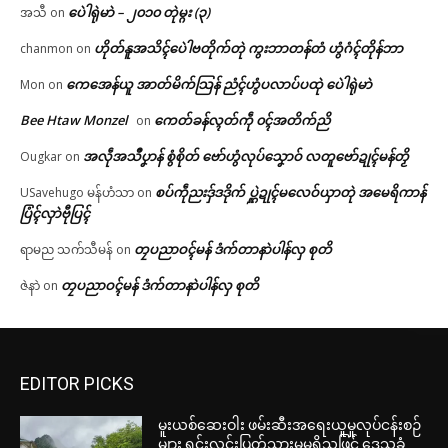
ပေဲါရုဲမာဲ – ၂၀၁၀ တုဲမ္ဂး (၃)
အသီ
on
ဟိုတ်နူအသိၚ်ပေဲါဗတိုက်တုဲ ကွးဘာတန်တံ ဟွံဂံၚ်တိုန်ဘာ
chanmon
on
ကေအေန်ယူ အာတ်မိက်သြန် ညံၚ်ဟွံပလာပ်ပထုဲ ပေဲါရုဲမာဲ
Mon
on
Bee Htaw Monzel
ကေတ်ခန်လ္ၚတ်ကဵု ၀ၚ်အတိက်ညိ
on
အလဵုအသဳပၞာန် စွံစိုတ် ဗော်ဟွံလုပ်သၞောဝ် လတူဗော်ဍုၚ်မန်တၟိ
Ougkar
on
စပ်ကဵုညးဒှ်ဒဒိုက် ပ္ဋဲဍုၚ်မလေဝ်ယှာတုဲ အမေရိကာန်
USavehugo မန်ဟံသာ
on
ပြံၚ်လှာဲဗီုပြၚ်
တၠပညာဝၚ်မန် ဒံက်တာနာဲပါန်လှ စုတိ
ရာမည သက်သီမန်
on
တၠပညာဝၚ်မန် ဒံက်တာနာဲပါန်လှ စုတိ
ဇဲနာဲ
on
EDITOR PICKS
မူးယစ်ဆေးဝါး ဖမ်းဆီးအရေးယူမှုလုပ်ငန်းစဉ်
များ ရှင်းလင်းပြတ်သားမှုမရှိသဖြင့် ဒေသခံ