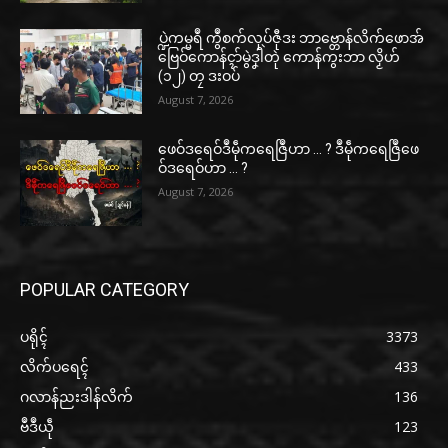
ပ္ဍဲကမ္မရဳ ကွဳစက်လုပ်ဇီုဒး ဘာဗ္တောန်လိက်ဖောအ်
ဗြေဝ်ကောန်ၚာ်မွဲဒၞါဲတုဲ ကောန်ကွးဘာ လၟိဟ်
(၁၂) တၠ ဒးဝပ်
August 7, 2026
ဖေဝ်ဒရေဝ်ဒဳမဵုကရေဇြဳဟာ … ? ဒဳမဵုကရေဇြဳဖေ
ဝ်ဒရေဝ်ဟာ … ?
August 7, 2026
POPULAR CATEGORY
ပရိုၚ်
3373
လိက်ပရေၚ်
433
ဂလာန်ညးဒါန်လိက်
136
ဗဳဒဳယဵု
123