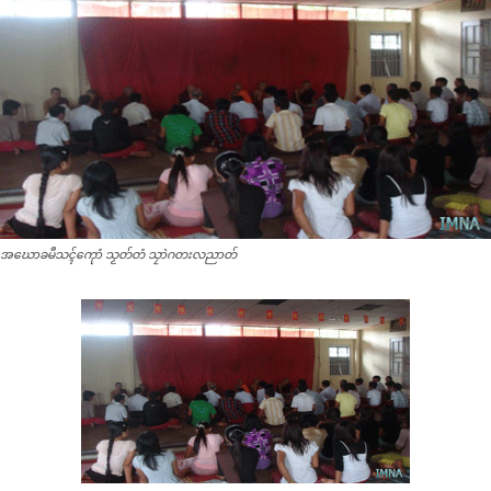
အဃောခမဳသၚ်ကေုာံ သၟတ်တံ သၠာဲဂတးလညာတ်