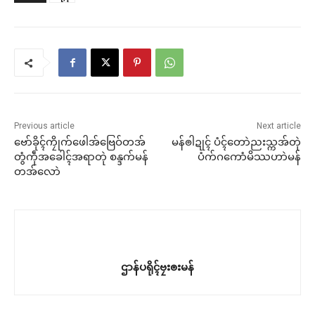
Previous article
Next article
ဗော်ခိုၚ်ကၠိုက်ဖေါအ်ဗြေဝ်တအ်
မန်ၜါဍုၚ် ပံၚ်တောဲညးသ္ကအ်တုဲ
တွံကဵုအခေါၚ်အရာတုဲ စန္ဒက်မန်
ပံက်ဂကောံမိဿဟာဲမန်
တအ်လောဲ
ဌာန်ပရိုၚ်ဗၠးၜးမန်