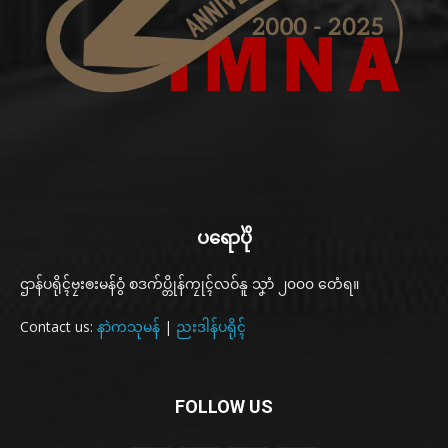
ပရောပိုဲ
ဌာန်ပရိုၚ်ဗၠးၜးမန်ဝွံ စဒက်ပ္တိုန်ကၠုၚ်လဝ်နူ သၞာံ ၂၀၀၀ တေံရ။
Contact us:
နာဲကသုမန်
|
ညးဒါန်ပရိုၚ်
FOLLOW US