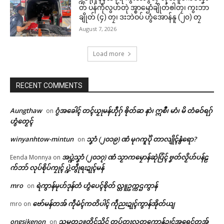
တ် ပန်ကဵုလွဟ်တုဲ အ္စာၝောံချိုတ်ၜါတၠ၊ ကွးဘာ
ချိုတ် (၄) တၠ၊ ဒးဘဲဝပ် ဟွံအောန်နူ (၂၀) တၠ
August 7, 2026
Load more
RECENT COMMENTS
Related
ဌာန်ပရိုၚ်ဗၠးၜးမန်
Aungthaw
ဂွံအခေါၚ် တၚ်ယၟုမန်ဟီုဂှ် ၜိုတ်ဆ နာဲ၊ ဣစဳ၊ မာံ၊ မိ တံဓဝ်ရဂှ်
on
ဟွံတၟေၚ်
ရုဲစှ်
winyanhtow-mintun
သၞာံ (၂၀၁၉) ဏံ မုဂကူပိုဲ တာလျိုၚ်နွံရော?
on
အပ္ဍဲသၞာံ (၂၀၁၇) ဏံ သၟာကမၠောန်ဆုဲပြံၚ် ဗၞတ်လၟိဟ်ပန်ဠ
Eenda Monnya
on
ပရိုၚ်လက္ကရဴအိုတ်
စာၚ်ပ္ဍဲခရိုၚ်
ပေါဲရုဲမာဲတုဲ အကာဲအရာပရေၚ်
က်ဘာ် လုပ်စိုပ်ကၠုၚ် ပ္ဍဲတွဵုရးဍုၚ်မန်
April 20, 2026
ဍုၚ်ကွာန် ပ္ဍဲတွဵုရးဍုၚ်မန် -ပရေၚ်
🏛 လညာတ်ပါ်ပဲါ
mro
ရဲကွာန်မုဟ်ဒုန်တံ ဟွံပေၚ်စိုတ် လ္တူဥက္ကဌကွာန်
In "လိက်ပရေၚ်"
အုပ်ဓုပ်ပၞာန်ဗီုပြၚ်တၟိ
on
February 24, 2026
ဗော်မန်တအ် ကဵုမံၚ်ကတိပါၚ် ကဵုညးဍုၚ်ကွာန်အိုတ်ယျ
mro
on
In "ဂလာန်ညးဒါန်လိက်"
ညးဒါန်လိက်
ongsikenon
သမ္မတဥူတိၚ်သိၚ် တပ်တးလတူကောန်ဍုၚ်အရေၚ်တအ်
on