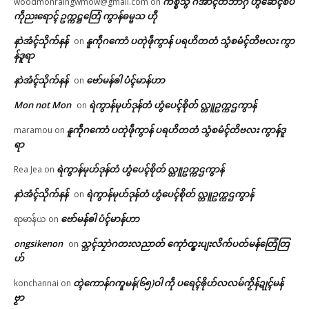
ကိစ္စသွံ ဂအာၚ်တိဘာဂှ် ဟွံဆေၚ်စပ်
woodmonraingwmow@gmail.com
on
ကဵုညးရောၚ် ဥက္ကဋ္ဌတြေံ ကွာန်ဓမ္မသ ဟီု
နာဲအံၚ်သိုက်နန်
နူကဵုဂကောံ ပတုဲဖဵုကွာန် ပရဟိတတံ သွံစမံၚ်တိဗလး ကွာ
on
န်ဒူရာ
နာဲအံၚ်သိုက်နန်
ဗော်မန်ၜါ ပံၚ်မာန်ဟာ
on
Mon not Mon
ရဲကွာန်မုဟ်ဒုန်တံ ဟွံပေၚ်စိုတ် လ္တူဥက္ကဌကွာန်
on
နူကဵုဂကောံ ပတုဲဖဵုကွာန် ပရဟိတတံ သွံစမံၚ်တိဗလး ကွာန်ဒူ
maramou
on
ရာ
ရဲကွာန်မုဟ်ဒုန်တံ ဟွံပေၚ်စိုတ် လ္တူဥက္ကဌကွာန်
Rea Jea
on
နာဲအံၚ်သိုက်နန်
ရဲကွာန်မုဟ်ဒုန်တံ ဟွံပေၚ်စိုတ် လ္တူဥက္ကဌကွာန်
on
ဗော်မန်ၜါ ပံၚ်မာန်ဟာ
ရာမာန်ယ
on
ongsikenon
သ္ဘၚ်သၠာဲဂတးလညာတ် ကေုာံထ္ၜးပျးလိက်ပတ်မန်တြေံတြ
on
ဟ်
တ္ၚဲကောန်ဂကူမန်(၆၅)ဝါ ကဵု ပရေၚ်ၜိုဟ်လလမ်ကၟိန်ဍုၚ်မန်
konchannai
on
ဗၟာ