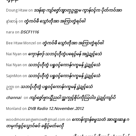
ဒဒန်ဆု ကျာ်ဇၞော်အ္စာတၠဥတ္တမ ကွာန်ဝၚ်က ပိုတ်ကဝ်အာ
Doung Htaw
on
တၞံကဝ်ဖီ သ္ဂောံတဵုအာ အကြာတၞံရဝ်ဗါ
နာဲဆာန်
on
DSCF1116
nara
on
တၞံကဝ်ဖီ သ္ဂောံတဵုအာ အကြာတၞံရဝ်ဗါ
Bee Htaw Monzel
on
ကၠောန်ဗဒှ် သဘၚ်ဟီုတွံပရေၚ်မန် အပ္ဍဲဍုၚ်သေံ
Nai Nyan
on
သဘၚ်ဟီုတွံ ပရူဝၚ်ကောန်ဂကူမန် ပ္ဍဲဍုၚ်သေံ
Nai Nyan
on
သဘၚ်ဟီုတွံ ပရူဝၚ်ကောန်ဂကူမန် ပ္ဍဲဍုၚ်သေံ
SajinMon
on
သဘၚ်ဟီုတွံ ပရူဝၚ်ကောန်ဂကူမန် ပ္ဍဲဍုၚ်သေံ
ဥက္ကာ
on
channai
ကျာ်ဇၞော်ဗၟာယှိုဲညဝါ က္ညကၠုၚ်စိုပ်ကဵုသြဝါဒ ပ္ဍဲဍုၚ်ကျာ်ပိ
on
DVB Radio 12.November.2012
Monland
on
ကောန်ကွာန်ဓမ္မသတံ အာထ္ၜးဆန္ဒ ဂ
woodmonraingwmow@gmail.com
on
တမုက်ရုၚ်သၞောဝ်ဓဝ် ခရိုၚ်မတ်မလီု