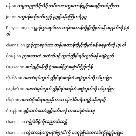
သမ္မတဥူတိၚ်သိၚ် တပ်တးလတူကောန်ဍုၚ်အရေၚ်တအ်ညိဟာ
မန်
on
ဂကူမန်​သှ်ေၜက်ကၠုၚ် နူဍုၚ်မန်တြေံဟရိပုဉ္ဇ
jor
on
သ္ဘၚ်ကၞာစှေ်ဘာ တန်ဗတောန်ကွိုၚ်ကွိုက်မန် မရနုက်ကဵု (၃)
Banyakhong
on
ဝါ
သ္ဘၚ်ကၞာစှေ်ဘာ တန်ဗတောန်ကွိုၚ်ကွိုက်မန် မရနုက်ကဵု (၃) ဝါ
channai
on
ညးဒေသတံ ဒးထံက်ပၚ် သွက်က္ဍိုပ်ရပ်လွဟ်မန် ဖျေံလွဟ်
ဗီဇမန်
on
ဗော်ဍုၚ်မန်တၟိ ဂွံအခေါၚ်ဒၞာဲဖျေံဒပ်ဂၠိုၚ်တိုန်
Ougkar
on
ဂကောံရပ်လွဟ် က္ဍိုပ်နာဲဗေန်တံ ဖျေံလွဟ်ကဵု ဒပ်ပၞာန်ဗၟာ
သိုက်ဇံ
on
ဂကောံရပ်လွဟ် က္ဍိုပ်နာဲဗေန်တံ ဖျေံလွဟ်ကဵု ဒပ်ပၞာန်ဗၟာ
လဂ္ဂန်ရာံ
on
ဂကောံဂိုဏ်ရာမညနိကာယ သှ်လိခ်ပရိယတ္တိမန်ရောၚ်
တီနာဲ
on
ရုၚ်ဆက်ဆောံဍုၚ်မတ်မလီု ကလေၚ်ပံက်ယျ
ဒိဟနန်
on
ဂဥုဲဝိဝိၚ်ကဵုလညာတ်သမ္တီ
channai
on
တ္ၚဲကောန်ဂကူမန်(၆၅)ဝါ ကဵု ပရေၚ်ၜိုဟ်လလမ်ကၟိန်ဍုၚ်မန်ဗၟာ
channai
on