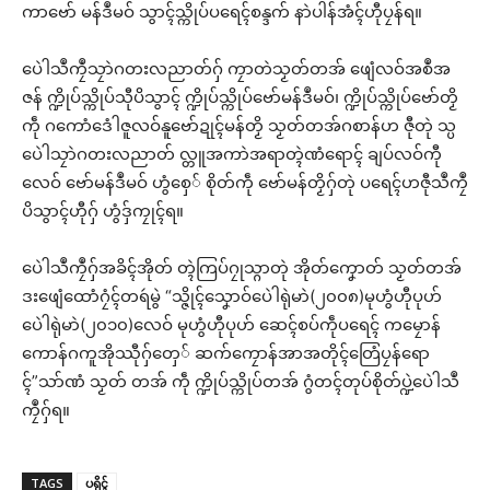
ကာဗော် မန်ဒဳမဝ် သွာၚ်သ္ကိုပ်ပရေၚ်စန္ဒက် နာဲပါန်အံၚ်ဟီုပၠန်ရ။
ပေဲါသဳကၠဳသၠာဲဂတးလညာတ်ဂှ် ကၠာတဲသၟတ်တအ် ဖျေံလဝ်အစဳအ
ဇန် က္ဍိုပ်သ္ကိုပ်သီုပိသွာၚ် က္ဍိုပ်သ္ကိုပ်ဗော်မန်ဒဳမဝ်၊ က္ဍိုပ်သ္ကိုပ်ဗော်တၟိ
ကဵု ဂကောံဒေံါဇူလဝ်နူဗော်ဍုၚ်မန်တၟိ သၟတ်တအ်ဂစာန်ဟ ဇီုတုဲ သ္ပ
ပေဲါသၠာဲဂတးလညာတ် လ္တူအကာဲအရာတ္ၚဲဏံရောၚ် ချပ်လဝ်ကီု
လေဝ် ဗော်မန်ဒဳမဝ် ဟွံစှေ် စိုတ်ကဵု ဗော်မန်တၟိဂှ်တုဲ ပရေၚ်ဟဇီုသဳကၠဳ
ပိသွာၚ်ဟီုဂှ် ဟွံဒှ်ကၠုၚ်ရ။
ပေဲါသဳကၠဳဂှ်အခိၚ်အိုတ် တ္ၚဲကြပ်ဂၠုသ္ဂာတုဲ အိုတ်ကၞောတ် သၟတ်တအ်
ဒးဖျေံထောံဂၠံၚ်တရဴမွဲ “သ္ဇိုၚ်သၞောဝ်ပေဲါရုဲမာဲ(၂၀၀၈)မုဟွံဟီုပုဟ်
ပေဲါရုဲမာဲ(၂၀၁၀)လေဝ် မုဟွံဟီုပုဟ် ဆေၚ်စပ်ကဵုပရေၚ် ကမၠောန်
ကောန်ဂကူအိုဿီုဂှ်တှေ် ဆက်ကၠောန်အာအတိုၚ်တြေံပၠန်ရော
ၚ်”သာ်ဏံ သၟတ် တအ် ကဵု က္ဍိုပ်သ္ကိုပ်တအ် ဂွံတၚ်တုပ်စိုတ်ပ္ဍဲပေဲါသဳ
ကၠဳဂှ်ရ။
TAGS
ပရိုၚ်