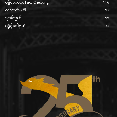
ပရိုင်ပတောံ: Fact-Checking
116
လညာတ်ပါ်ပါဲ
97
သၟာန်သွဟ်
95
ပရိုၚ်ပေဲါရုဲမာဲ
34