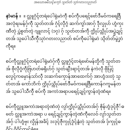
အဃောခမဳသၚ်ကေုာံ သၟတ်တံ သၠာဲဂတးလညာတ်
နာဲမာန်
။ ။ လ္တူဂၠံၚ်တရဴပေဲါရုဲမာဲကီု စပ်ကဵုပရေၚ်ဗော်ဒဳမဝ်ကရေဇြဳ
အလုံရးမန်ဂှ်ကီု သၟတ်တအ် ဂၠံၚ်လဵုဂွံ ဆက်ကွာ်အာဂှ် ဒဵုလၟုဟ် ဟွံကၠး
ဏီတုဲ ပ္ဍဲစၟတ်တ္ၚဲ ဂျူလာၚ် (၁၇) ဂှ် သၟတ်တအ်ကဵု က္ဍိုပ်သ္ကိုပ်အပ္ဍ္ဍဲဍုၚ်
တအ် သ္ပပေဲါသဳကၠဳသၠာဲဂတးလညာတ် စပ်ကဵုပေဲါရုဲမာဲ သ္ၚိတ်တ်မွဲဒၞာဲ
ကီုရ။
စပ်ကဵုလ္တူဂၠံၚ်တရဴပေဲါရုဲမာဲဂှ်ကီု လ္တူဂၠံၚ်တရဴဗော်မန်တၟိကီု သၟတ်တ
အ် ဗီုလဵုဂွံကဵုဇြဟတ်ဓရိုဟ်ဂှ် သၟတ်ချဳဒရာၚ်တအ် နဲကဲလဵု ဗီုပြၚ်
လၟေၚ်ကမၠောန်သာ်လဵု ဒးဆက်ကၠောန်အာထေက်ဂှ် အာဟွံဒးတုဲ သၟ
တ်တအ် ကော်ဘိက် က္ဍိုပ်သ္ကိုပ်ဗော်ဒဳမဝ်ကရေဇြဳကောန်ဂကူမန်တ
အ် သ္ပပေဲါသဳကၠဳ စပ်ကဵု အကာဲအရာပရေၚ်ဍုၚ်ကွာန်တ္ၚဲဏံရ။
စပ်ကဵုလ္တူအကာဲအရာတ္ၚဲဏံတုဲ လ္ပာ်က္ဍိုပ်သ္ကိုပ်တအ်ဂှ် ၜိုန်ဟွံဒုၚ်ဇီု်ဓ
ဗတ် လ္တူအကာဲအရာ ပ ရေၚ်ဍုၚ်ကွာန်တ္ၚဲဏံကီုလေဝ် လ္ပာ်သၟတ်တ
အ်ဂှ် ပဲါဟွံဗၠး လၟိုန်အခိၚ် ဒးဒုၚ်ဇီုကၠုၚ်ဒၟံၚ်နွံတုဲ သၟတ်တအ် ဒှ်ကၠုၚ်ဓ
ဝိၚ်၊ ဝိဝိၚ်ကၠုၚ်နွံရ။