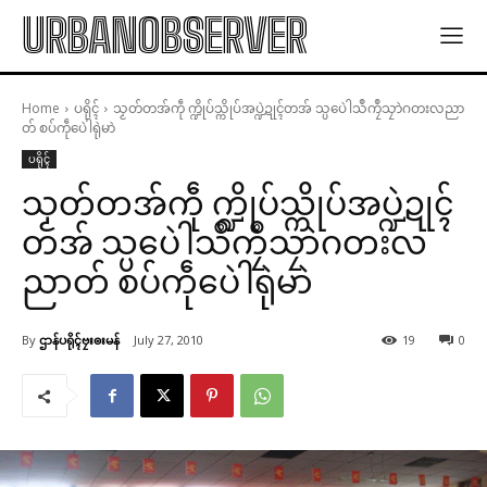
URBANOBSERVER
Home
ပရိုၚ်
သၟတ်တအ်ကဵု က္ဍိုပ်သ္ကိုပ်အပ္ဍဲဍုၚ်တအ် သ္ပပေဲါသဳကၠဳသၠာဲဂတးလညာ
တ် စပ်ကဵုပေဲါရုဲမာဲ
ပရိုၚ်
သၟတ်တအ်ကဵု က္ဍိုပ်သ္ကိုပ်အပ္ဍဲဍုၚ်
တအ် သ္ပပေဲါသဳကၠဳသၠာဲဂတးလ
ညာတ် စပ်ကဵုပေဲါရုဲမာဲ
By
ဌာန်ပရိုၚ်ဗၠးၜးမန်
July 27, 2010
19
0