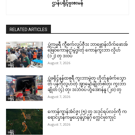
ဌာန်ပရိုၚ်ဗၠးၜးမန်
RELATED ARTICLES
ပ္ဍဲကမ္မရဳ ကွဳစက်လုပ်ဇီုဒး ဘာဗ္တောန်လိက်ဖောအ်
ဗြေဝ်ကောန်ၚာ်မွဲဒၞါဲတုဲ ကောန်ကွးဘာ လၟိဟ်
(၁၂) တၠ ဒးဝပ်
August 7, 2026
ပရိုၚ်
ပ္ဍဲခရိုၚ်နန်ထၜုရဳ ကွးဘာမွဲတၠ ဟိုတ်နူဖံက်သၞော
တ် ပန်ကဵုလွဟ်တုဲ အ္စာၝောံချိုတ်ၜါတၠ၊ ကွးဘာ
ချိုတ် (၄) တၠ၊ ဒးဘဲဝပ် ဟွံအောန်နူ (၂၀) တၠ
August 7, 2026
ပရိုၚ်
ကောန်ကွာန်အံင်ဇၞး (၅) တၠ ဒးဒုင်ရပ်လဝ်ကဵု က
ရောင်ပၞာန်ကမ္မယှေန်ပၞာန်ဂှ် က္လေင်ဗၠးကၠုင်
August 7, 2026
ပရိုၚ်