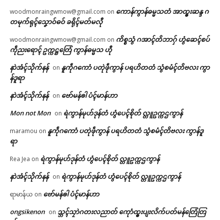
ကောန်ကွာန်ဓမ္မသတံ အာထ္ၜးဆန္ဒ ဂ
woodmonraingwmow@gmail.com
on
တမုက်ရုၚ်သၞောဝ်ဓဝ် ခရိုၚ်မတ်မလီု
ကိစ္စသွံ ဂအာၚ်တိဘာဂှ် ဟွံဆေၚ်စပ်
woodmonraingwmow@gmail.com
on
ကဵုညးရောၚ် ဥက္ကဋ္ဌတြေံ ကွာန်ဓမ္မသ ဟီု
နာဲအံၚ်သိုက်နန်
နူကဵုဂကောံ ပတုဲဖဵုကွာန် ပရဟိတတံ သွံစမံၚ်တိဗလး ကွာ
on
န်ဒူရာ
နာဲအံၚ်သိုက်နန်
ဗော်မန်ၜါ ပံၚ်မာန်ဟာ
on
Mon not Mon
ရဲကွာန်မုဟ်ဒုန်တံ ဟွံပေၚ်စိုတ် လ္တူဥက္ကဌကွာန်
on
နူကဵုဂကောံ ပတုဲဖဵုကွာန် ပရဟိတတံ သွံစမံၚ်တိဗလး ကွာန်ဒူ
maramou
on
ရာ
ရဲကွာန်မုဟ်ဒုန်တံ ဟွံပေၚ်စိုတ် လ္တူဥက္ကဌကွာန်
Rea Jea
on
နာဲအံၚ်သိုက်နန်
ရဲကွာန်မုဟ်ဒုန်တံ ဟွံပေၚ်စိုတ် လ္တူဥက္ကဌကွာန်
on
ဗော်မန်ၜါ ပံၚ်မာန်ဟာ
ရာမာန်ယ
on
ongsikenon
သ္ဘၚ်သၠာဲဂတးလညာတ် ကေုာံထ္ၜးပျးလိက်ပတ်မန်တြေံတြ
on