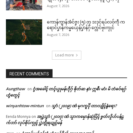
August 7, 2026
ကောန်ကွာန်အံင်ဇၞး (၅) တၠ ဒးဒုင်ရပ်လဝ်ကဵု က
ရောင်ပၞာန်ကမ္မယှေန်ပၞာန်ဂှ် က္လေင်ဗၠးကၠုင်
August 7, 2026
Load more
RECENT COMMENTS
Aungthaw
ဂွံအခေါၚ် တၚ်ယၟုမန်ဟီုဂှ် ၜိုတ်ဆ နာဲ၊ ဣစဳ၊ မာံ၊ မိ တံဓဝ်ရဂှ်
on
ဟွံတၟေၚ်
winyanhtow-mintun
သၞာံ (၂၀၁၉) ဏံ မုဂကူပိုဲ တာလျိုၚ်နွံရော?
on
အပ္ဍဲသၞာံ (၂၀၁၇) ဏံ သၟာကမၠောန်ဆုဲပြံၚ် ဗၞတ်လၟိဟ်ပန်ဠ
Eenda Monnya
on
က်ဘာ် လုပ်စိုပ်ကၠုၚ် ပ္ဍဲတွဵုရးဍုၚ်မန်