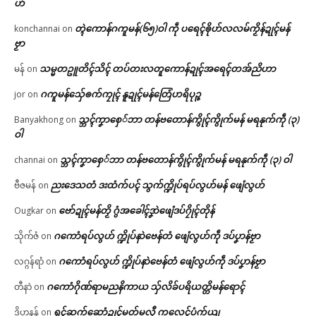
ဟ်
တ္ၚဲကောန်ဂကူမန်(၆၅)ဝါ ကဵု ပရေၚ်ၜိုဟ်လလမ်ကၟိန်ဍုၚ်မန်
konchannai
on
ဗၟာ
သမ္မတဥူတိၚ်သိၚ် တပ်တးလတူကောန်ဍုၚ်အရေၚ်တအ်ညိဟာ
မန်
on
ဂကူမန်​သှ်ေၜက်ကၠုၚ် နူဍုၚ်မန်တြေံဟရိပုဉ္ဇ
jor
on
သ္ဘၚ်ကၞာစှေ်ဘာ တန်ဗတောန်ကွိုၚ်ကွိုက်မန် မရနုက်ကဵု (၃)
Banyakhong
on
ဝါ
သ္ဘၚ်ကၞာစှေ်ဘာ တန်ဗတောန်ကွိုၚ်ကွိုက်မန် မရနုက်ကဵု (၃) ဝါ
channai
on
ညးဒေသတံ ဒးထံက်ပၚ် သွက်က္ဍိုပ်ရပ်လွဟ်မန် ဖျေံလွဟ်
ဗီဇမန်
on
ဗော်ဍုၚ်မန်တၟိ ဂွံအခေါၚ်ဒၞာဲဖျေံဒပ်ဂၠိုၚ်တိုန်
Ougkar
on
ဂကောံရပ်လွဟ် က္ဍိုပ်နာဲဗေန်တံ ဖျေံလွဟ်ကဵု ဒပ်ပၞာန်ဗၟာ
သိုက်ဇံ
on
ဂကောံရပ်လွဟ် က္ဍိုပ်နာဲဗေန်တံ ဖျေံလွဟ်ကဵု ဒပ်ပၞာန်ဗၟာ
လဂ္ဂန်ရာံ
on
ဂကောံဂိုဏ်ရာမညနိကာယ သှ်လိခ်ပရိယတ္တိမန်ရောၚ်
တီနာဲ
on
ရုၚ်ဆက်ဆောံဍုၚ်မတ်မလီု ကလေၚ်ပံက်ယျ
ဒိဟနန်
on