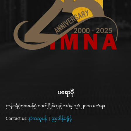
ပရောပိုဲ
ဌာန်ပရိုၚ်ဗၠးၜးမန်ဝွံ စဒက်ပ္တိုန်ကၠုၚ်လဝ်နူ သၞာံ ၂၀၀၀ တေံရ။
Contact us:
နာဲကသုမန်
|
ညးဒါန်ပရိုၚ်