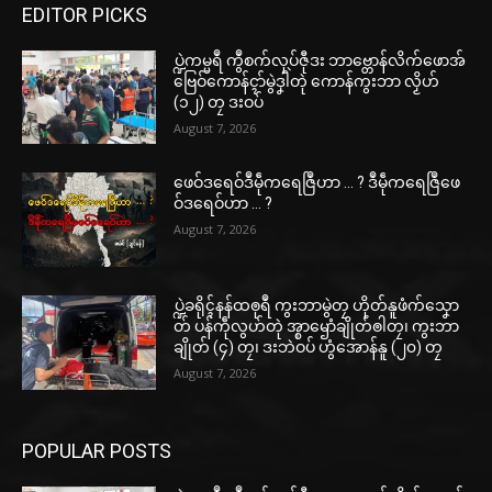
EDITOR PICKS
ပ္ဍဲကမ္မရဳ ကွဳစက်လုပ်ဇီုဒး ဘာဗ္တောန်လိက်ဖောအ်
ဗြေဝ်ကောန်ၚာ်မွဲဒၞါဲတုဲ ကောန်ကွးဘာ လၟိဟ်
(၁၂) တၠ ဒးဝပ်
August 7, 2026
ဖေဝ်ဒရေဝ်ဒဳမဵုကရေဇြဳဟာ … ? ဒဳမဵုကရေဇြဳဖေ
ဝ်ဒရေဝ်ဟာ … ?
August 7, 2026
ပ္ဍဲခရိုၚ်နန်ထၜုရဳ ကွးဘာမွဲတၠ ဟိုတ်နူဖံက်သၞော
တ် ပန်ကဵုလွဟ်တုဲ အ္စာၝောံချိုတ်ၜါတၠ၊ ကွးဘာ
ချိုတ် (၄) တၠ၊ ဒးဘဲဝပ် ဟွံအောန်နူ (၂၀) တၠ
August 7, 2026
POPULAR POSTS