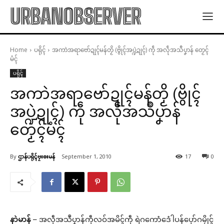
URBANOBSERVER
Home
ပရိုၚ်
အကာဲအရာဗော်ဍုၚ်မန်တၟိ (ဗွိုၚ်အပ္ဍဲဍုၚ်) ကဵု အလဵုအသဳပၞာန် တၟေၚ်
မံၚ်
ပရိုၚ်
အကာဲအရာဗော်ဍုၚ်မန်တၟိ (ဗွိုၚ်
အပ္ဍဲဍုၚ်) ကဵု အလဵုအသဳပၞာန်
တၟေၚ်မံၚ်
By
ဌာန်ပရိုၚ်ဗၠးၜးမန်
September 1, 2010
17
0
နာဲမာန်
– အလဵုအသဳပၞာန်ကဵုလဝ်အမိၚ်ကဵု ရဲဂကောံဒေံါပန်ပှော်ဂမၠိုၚ်