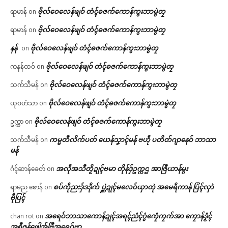
ဗိုလ်ဝေလေန်ဖျဝ် တံၚ်ဓဇက်ကောန်ကွးဘာမွဲတၠ
ရာမာန်
on
ဗိုလ်ဝေလေန်ဖျဝ် တံၚ်ဓဇက်ကောန်ကွးဘာမွဲတၠ
ရာမာန်
on
နန်
ဗိုလ်ဝေလေန်ဖျဝ် တံၚ်ဓဇက်ကောန်ကွးဘာမွဲတၠ
on
ဗိုလ်ဝေလေန်ဖျဝ် တံၚ်ဓဇက်ကောန်ကွးဘာမွဲတၠ
ကနန်ထဝ်
on
ဗိုလ်ဝေလေန်ဖျဝ် တံၚ်ဓဇက်ကောန်ကွးဘာမွဲတၠ
သက်သီမန်
on
ဗိုလ်ဝေလေန်ဖျဝ် တံၚ်ဓဇက်ကောန်ကွးဘာမွဲတၠ
ယုဝဟံသာ
on
ဗိုလ်ဝေလေန်ဖျဝ် တံၚ်ဓဇက်ကောန်ကွးဘာမွဲတၠ
ဥက္ကာ
on
ကမ္မတဳလိက်ပတ် ယေန်သၞာၚ်မန် ဗဟဵု ပတိတ်ဂျာနေဝ် ဘာသာ
သက်သီမန်
on
မန်
အလဵုအသဳတၟိဍုၚ်ဗမာ တိုန်ဒှ်ဥက္ကဌ အာဇြဳယာန်မ္ဂး
ဂံၚ်ဆာန်ခေတ်
on
စပ်ကဵုညးဒှ်ဒဒိုက် ပ္ဋဲဍုၚ်မလေဝ်ယှာတုဲ အမေရိကာန် ပြံၚ်လှာဲ
ရာမည စောန်
on
ဗီုပြၚ်
အရေဝ်ဘာသာကောန်ဍုၚ်အရၚ်ညံၚ်ဂွံကၠေံကၠက်အာ ကၠောန်ဒၟံၚ်
chan rot
on
အစဳဇန်ဖေါအ်ဗြဳအရေဝ်ဗၟာ