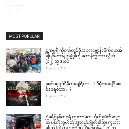
MOST POPULAR
ပ္ဍဲကမ္မရဳ ကွဳစက်လုပ်ဇီုဒး ဘာဗ္တောန်လိက်ဖောအ်
ဗြေဝ်ကောန်ၚာ်မွဲဒၞါဲတုဲ ကောန်ကွးဘာ လၟိဟ်
(၁၂) တၠ ဒးဝပ်
August 7, 2026
ဖေဝ်ဒရေဝ်ဒဳမဵုကရေဇြဳဟာ … ? ဒဳမဵုကရေဇြဳဖေ
ဝ်ဒရေဝ်ဟာ … ?
August 7, 2026
ပ္ဍဲခရိုၚ်နန်ထၜုရဳ ကွးဘာမွဲတၠ ဟိုတ်နူဖံက်သၞော
တ် ပန်ကဵုလွဟ်တုဲ အ္စာၝောံချိုတ်ၜါတၠ၊ ကွးဘာ
ချိုတ် (၄) တၠ၊ ဒးဘဲဝပ် ဟွံအောန်နူ (၂၀) တၠ