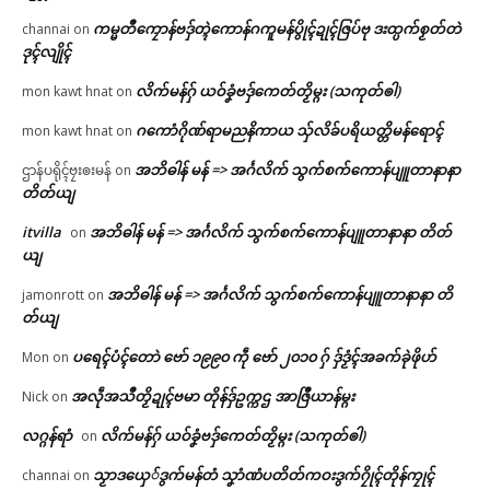
ကမ္မတဳကၠောန်ဗဒှ်တ္ၚဲကောန်ဂကူမန်ပွိုၚ်ဍုၚ်ဇြပ်ဗု ဒးထ္ပက်စၟတ်တဲ
channai
on
ဒုၚ်လျိုၚ်
လိက်မန်ဂှ် ယဝ်ခၞံဗဒှ်ကေတ်တၟိမ္ဂး (သကုတ်ၜါ)
mon kawt hnat
on
ဂကောံဂိုဏ်ရာမညနိကာယ သှ်လိခ်ပရိယတ္တိမန်ရောၚ်
mon kawt hnat
on
အဘိဓါန် မန် => အၚ်္ဂလိက် သွက်စက်ကောန်ပျူတာနာနာ
ဌာန်ပရိုၚ်ဗၠးၜးမန်
on
တိတ်ယျ
itvilla
အဘိဓါန် မန် => အၚ်္ဂလိက် သွက်စက်ကောန်ပျူတာနာနာ တိတ်
on
ယျ
အဘိဓါန် မန် => အၚ်္ဂလိက် သွက်စက်ကောန်ပျူတာနာနာ တိ
jamonrott
on
တ်ယျ
ပရေၚ်ပံၚ်တောဲ ဗော် ၁၉၉၀ ကဵု ဗော် ၂၀၁၀ ဂှ် ဒှ်ဒၟံၚ်အခက်ခုဲဖိုဟ်
Mon
on
အလဵုအသဳတၟိဍုၚ်ဗမာ တိုန်ဒှ်ဥက္ကဌ အာဇြဳယာန်မ္ဂး
Nick
on
လဂ္ဂန်ရာံ
လိက်မန်ဂှ် ယဝ်ခၞံဗဒှ်ကေတ်တၟိမ္ဂး (သကုတ်ၜါ)
on
သၟာဒယှေ်ဒွက်မန်တံ သၞာံဏံပတိတ်ကဝးဒွက်ဂၠိုၚ်တိုန်ကၠုၚ်
channai
on