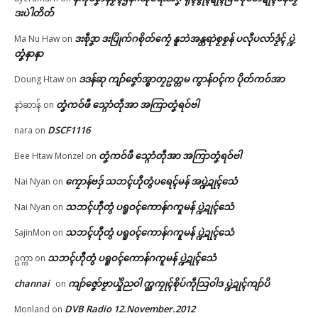
ဒးပဲါတိတ်
ဌာန်ပရိုၚ်ဗၠးၜးမန်
ဒးစဵုဒၞာ ဒးပြိုက်ဂစိုတ်ကၠေံ နူဘဲအန္တရာဲစၟစၟန် ပလီုပလာ်ဒၟံၚ် ပ္ဍဲ
Ma Nu Haw
on
ရုဲစှ်
တၞံနာနာ
မုညးတအ် ဟီု မုညးတအ် ဂး – စ
ကွဳစက်ဒမြိပ်လာၚ် ပွိုၚ်ဍုၚ်လှာဒ
ပ်ကဵုအကာဲအရာ ဍုင်ကျာ်ပိ
ကှ်-မုဟ်ဍုၚ်-မတ်မလီု သွက်ဂွံဒေါ
ဒဒန်ဆု ကျာ်ဇၞော်အ္စာတၠဥတ္တမ ကွာန်ဝၚ်က ပိုတ်ကဝ်အာ
Doung Htaw
on
July 7, 2026
အ်ဇူနွံတုဲ ယဝ်ဟွံဂြိပ်မ္ဂး ကပေါတ်
ပရိုၚ်လက္ကရဴအိုတ်
In "Vox Pop"
ဖျာ စၞစသုၚ်ကီု မၞိဟ်ယဲကီု သွက်ဂွံ
တၞံကဝ်ဖီ သ္ဂောံတဵုအာ အကြာတၞံရဝ်ဗါ
နာဲဆာန်
on
ဒှ်ဒဒိုက်နွံ
🏛 လညာတ်ပါ်ပဲါ
DSCF1116
nara
on
April 5, 2026
In "ပရိုၚ်"
တၞံကဝ်ဖီ သ္ဂောံတဵုအာ အကြာတၞံရဝ်ဗါ
Bee Htaw Monzel
on
ညးဒါန်လိက်
ကၠောန်ဗဒှ် သဘၚ်ဟီုတွံပရေၚ်မန် အပ္ဍဲဍုၚ်သေံ
Nai Nyan
on
ဗွဳဒဳယဵု
သဘၚ်ဟီုတွံ ပရူဝၚ်ကောန်ဂကူမန် ပ္ဍဲဍုၚ်သေံ
Nai Nyan
on
သဘၚ်ဟီုတွံ ပရူဝၚ်ကောန်ဂကူမန် ပ္ဍဲဍုၚ်သေံ
SajinMon
on
ကေတ်အဆက်
ဒပ်ပၠန်ဂတးတံ လလောၚ်ပ္တိတ် လိ
သဘၚ်ဟီုတွံ ပရူဝၚ်ကောန်ဂကူမန် ပ္ဍဲဍုၚ်သေံ
ဥက္ကာ
on
က်ကဵုသတိတုဲဂှ် ဗပေၚ်ဇြဟတ်ပၞာ
န် ပ္ဍဲဍုၚ်မဝ်တံၚ်
channai
ကျာ်ဇၞော်ဗၟာယှိုဲညဝါ က္ညကၠုၚ်စိုပ်ကဵုသြဝါဒ ပ္ဍဲဍုၚ်ကျာ်ပိ
on
July 15, 2026
© ဌာန်ပရိုၚ်ဗၠးၜးမန်
In "ပရိုၚ်"
DVB Radio 12.November.2012
Monland
on