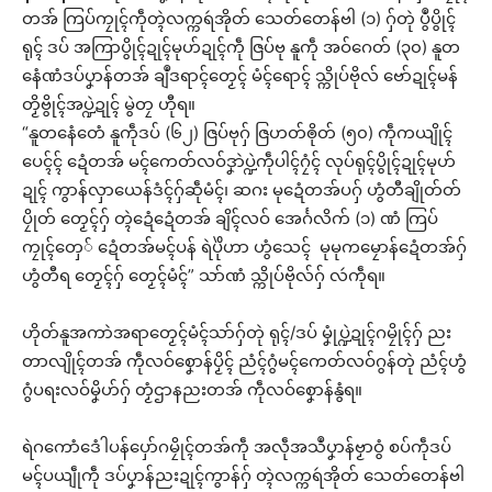
တအ် ကြပ်ကၠုၚ်ကဵုတ္ၚဲလက္ကရဴအိုတ် သေတ်တေန်ဗါ (၁) ဂှ်တုဲ ပွဳပွိုၚ်
ရုၚ် ဒပ် အကြာပွိုၚ်ဍုၚ်မုဟ်ဍုၚ်ကဵု ဇြပ်ဗု နူကဵု အဝ်ဂေတ် (၃၀) နူတ
နေံဏံဒပ်ပၞာန်တအ် ချဳဒရာၚ်တၟေၚ် မံၚ်ရောၚ် သ္ကိုပ်ဗိုလ် ဗော်ဍုၚ်မန်
တၟိဗွိုၚ်အပ္ဍဲဍုၚ် မွဲတၠ ဟီုရ။
“နူတနေံတေံ နူကဵုဒပ် (၆၂) ဇြပ်ဗုဂှ် ဇြဟတ်ၜိုတ် (၅၀) ကဵုကယျိုၚ်
ပေၚ်ၚ် ဍေံတအ် မၚ်ကေတ်လဝ်ဒၞာဲပ္ဍဲကဵုပါၚ်ဂၠံၚ် လုပ်ရုၚ်ပွိုၚ်ဍုၚ်မုဟ်
ဍုၚ် ကွာန်လှာယေန်ဒံၚ်ဂှ်ဆဵုမံၚ်၊ ဆဂး မုဍေံတအ်ပဂှ် ဟွံတီချိုတ်တ်
ပၠိုတ် တၟေၚ်ဂှ် တ္ၚဲဍေံဍေံတအ် ချိၚ်လဝ် အေၚ်္ဂလိက် (၁) ဏံ ကြပ်
ကၠုၚ်တှေ် ဍေံတအ်မၚ်ပန် ရဲပိုဲဟာ ဟွံသေၚ် မုမုကမၠောန်ဍေံတအ်ဂှ်
ဟွံတီရ တၟေၚ်ဂှ် တၟေၚ်မံၚ်” သာ်ဏံ သ္ကိုပ်ဗိုလ်ဂှ် လဴကဵုရ။
ဟိုတ်နူအကာဲအရာတၟေၚ်မံၚ်သာ်ဂှ်တုဲ ရုၚ်/ဒပ် မၞုံပ္ဍဲဍုၚ်ဂမၠိုၚ်ဂှ် ညး
တာလျိုၚ်တအ် ကဵုလဝ်စၞောန်ပၟိၚ် ညံၚ်ဂွံမၚ်ကေတ်လဝ်ဂွန်တုဲ ညံၚ်ဟွံ
ဂွံပရးလဝ်မၞိဟ်ဂှ် တၟံဌာနညးတအ် ကဵုလဝ်စၞောန်နွံရ။
ရဲဂကောံဒေံါပန်ပှော်ဂမၠိုၚ်တအ်ကဵု အလဵုအသဳပၞာန်ဗၟာဝွံ စပ်ကဵုဒပ်
မၚ်ပယျဵုကဵု ဒပ်ပၞာန်ညးဍုၚ်ကွာန်ဂှ် တ္ၚဲလက္ကရဴအိုတ် သေတ်တေန်ဗါ