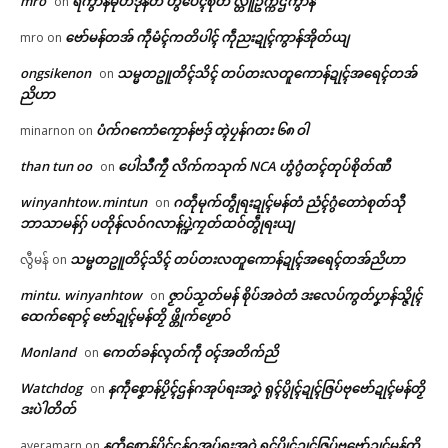
mro
ရဲကွာန်မုဟ်ဒုန်တံ ဟွံပေၚ်စိုတ် လ္တူဥက္ကဌကွာန်
on
ဗော်မန်တအ် ကဵုမံၚ်ကတိပါၚ် ကဵုညးဍုၚ်ကွာန်အိုတ်ယျ
mro
on
ongsikenon
သမ္မတဥူတိၚ်သိၚ် တပ်တးလတူကောန်ဍုၚ်အရေၚ်တအ်
on
ညိဟာ
ပံက်ဂကောံကၠောန်ဗဒှ် တ္ၚဲပၠန်ဂတး ၆၈ ဝါ
minarnon
on
than tun oo
ပေါဲသဳကၠဳ လိက်ကသုက် NCA ဟွံဂွံတၚ်တုပ်စိုတ်ဏီ
on
winyanhtow.mintun
ဂတဵုမုက်တွဵုရးဍုၚ်မန်တံ ညံၚ်ဂွံတောဲစုတ်သီု
on
ဘာသာမန်ဂှ် ပတိုန်လဝ်ဂလာန်ပ္ဍဲကၠတ်ထဝ်တွဵုရးယျ
သမ္မတဥူတိၚ်သိၚ် တပ်တးလတူကောန်ဍုၚ်အရေၚ်တအ်ညိဟာ
လွီမန်
on
mintu. winyanhtow
ဇၟာပ်သၟတ်မန် စိုပ်အဝဲတံ ဒးလေပ်ကွတ်ပၞာန်သ္ဇိုၚ်
on
ထေက်ရောၚ် ဗော်ဍုၚ်မန်တၟိ ဖ္တိုက်ဖၟောဝ်
Monland
ကေတ်ခန်လ္ၚတ်ကဵု ၀ၚ်အတိက်ညိ
on
Watchdog
နကဵုစၞောန်ပၟိၚ်ဌန်ဂအုပ်ရးအဂၞဲ ရုၚ်ပွိုၚ်ဍုၚ်ဇြပ်ဗုဗော်ဍုၚ်မန်တၟိ
on
Related
ဒးပဲါတိတ်
နကဵုစၞောန်ပၟိၚ်ဌန်ဂအုပ်ရးအဂၞဲ ရုၚ်ပွိုၚ်ဍုၚ်ဇြပ်ဗုဗော်ဍုၚ်မန်တၟိ
ayeramarn
on