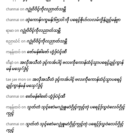
ဂဥုဲဝိဝိၚ်ကဵုလညာတ်သမ္တီ
channai
on
တ္ၚဲကောန်ဂကူမန်(၆၅)ဝါ ကဵု ပရေၚ်ၜိုဟ်လလမ်ကၟိန်ဍုၚ်မန်ဗၟာ
channai
on
ဂဥုဲဝိဝိၚ်ကဵုလညာတ်သမ္တီ
ရာမာ
on
ဂဥုဲဝိဝိၚ်ကဵုလညာတ်သမ္တီ
ဗညာဃံင်
on
ဗော်မန်ၜါဗော် ဟွံဒှ်ပံၚ်ဏီ
ကနန်ထဝ်
on
အလဵုအသဳတံ ဒုၚ်ကအ်ပါၚ် ဗလးကဵုကောန်ထံၚ်သၟာပရေၚ်ဍုၚ်ကွာန်
တီနာဲ
on
မန် မသှေ်ဒၟံၚ်
အလဵုအသဳတံ ဒုၚ်ကအ်ပါၚ် ဗလးကဵုကောန်ထံၚ်သၟာပရေၚ်
tae jae mon
on
ဍုၚ်ကွာန်မန် မသှေ်ဒၟံၚ်
ဗော်မန်ၜါဗော် ဟွံဒှ်ပံၚ်ဏီ
channai
on
သၟတ်တံ သုၚ်စောဲမဂဥုဲၜူမာဲဂၠိုၚ်ကၠုၚ်တုဲ ပရေၚ်ဒှ်သၞဝဲလေဝ်ဂၠိုၚ်
ကနန်ထဝ်
on
ကၠုၚ်
သၟတ်တံ သုၚ်စောဲမဂဥုဲၜူမာဲဂၠိုၚ်ကၠုၚ်တုဲ ပရေၚ်ဒှ်သၞဝဲလေဝ်ဂၠိုၚ်
channai
on
ကၠုၚ်