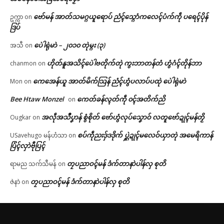
ဗော်မန် အာတ်သမဂ္ဂယူရောပ် ညံၚ်သ္ဂောံကလေၚ်ပံက်ကဵု ပရေၚ်ပိုန်
ဥက္ကာ
on
ဒြပ်
ပေဲါရုဲမာဲ – ၂၀၁၀ တုဲမ္ဂး (၃)
အသီ
on
ဟိုတ်နူအသိၚ်ပေဲါဗတိုက်တုဲ ကွးဘာတန်တံ ဟွံဂံၚ်တိုန်ဘာ
chanmon
on
ကေအေန်ယူ အာတ်မိက်သြန် ညံၚ်ဟွံပလာပ်ပထုဲ ပေဲါရုဲမာဲ
Mon
on
Bee Htaw Monzel
ကေတ်ခန်လ္ၚတ်ကဵု ၀ၚ်အတိက်ညိ
on
အလဵုအသဳပၞာန် စွံစိုတ် ဗော်ဟွံလုပ်သၞောဝ် လတူဗော်ဍုၚ်မန်တၟိ
Ougkar
on
စပ်ကဵုညးဒှ်ဒဒိုက် ပ္ဋဲဍုၚ်မလေဝ်ယှာတုဲ အမေရိကာန်
USavehugo မန်ဟံသာ
on
ပြံၚ်လှာဲဗီုပြၚ်
တၠပညာဝၚ်မန် ဒံက်တာနာဲပါန်လှ စုတိ
ရာမည သက်သီမန်
on
တၠပညာဝၚ်မန် ဒံက်တာနာဲပါန်လှ စုတိ
ဇဲနာဲ
on