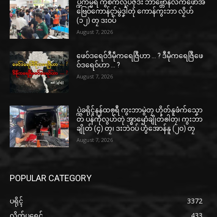
ပ္ဍဲကမ္မရဳ ကွဳစက်လုပ်ဇီုဒး ဘာဗ္တောန်လိက်ဖောအ်
ဗြေဝ်ကောန်ၚာ်မွဲဒၞါဲတုဲ ကောန်ကွးဘာ လၟိဟ်
(၁၂) တၠ ဒးဝပ်
August 7, 2026
ဖေဝ်ဒရေဝ်ဒဳမဵုကရေဇြဳဟာ … ? ဒဳမဵုကရေဇြဳဖေ
ဝ်ဒရေဝ်ဟာ … ?
August 7, 2026
ပ္ဍဲခရိုၚ်နန်ထၜုရဳ ကွးဘာမွဲတၠ ဟိုတ်နူဖံက်သၞော
တ် ပန်ကဵုလွဟ်တုဲ အ္စာၝောံချိုတ်ၜါတၠ၊ ကွးဘာ
ချိုတ် (၄) တၠ၊ ဒးဘဲဝပ် ဟွံအောန်နူ (၂၀) တၠ
August 7, 2026
POPULAR CATEGORY
ပရိုၚ်
3372
လိက်ပရေၚ်
433