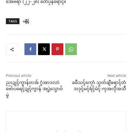
အေဗရာ (၂၂-၂၈) တေံပၠန်ရောၚ်။
TAGS
ပရိုၚ်
Previous article
Next article
ညးဍုၚ်ကွာန်တအ် ဂွံအာဒလာဲ
ခမဳသၚ်ကေုာံ သၟတ်ချီဓရာၚ်တံ
ဗော်ပရေၚ်ဍုၚ်ကွာန် အပ္ဍဲသၞောဝ်
ဒးဒုၚ်မၚ်ရံၚ်မံၚ် ကုအလဵုအသဳ
မွဲ