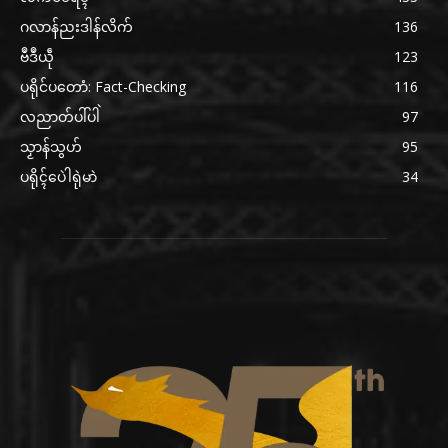
ဂလာန်ညးဒါန်လိက်
136
ဗဳဒဳယဵု
123
ပရိုင်ပတောံ: Fact-Checking
116
လညာတ်ပါ်ပါဲ
97
သၟာန်သွဟ်
95
ပရိုၚ်ပေဲါရုဲမာဲ
34