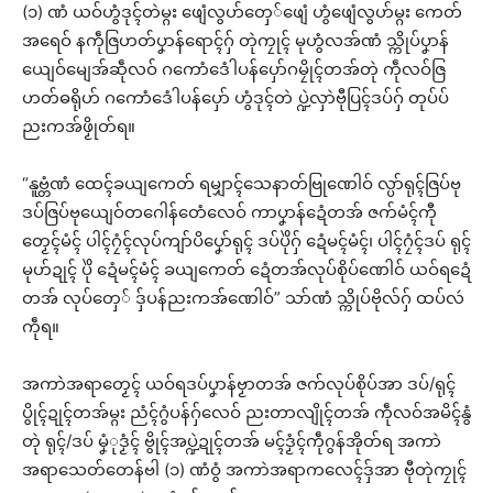
(၁) ဏံ ယဝ်ဟွံဒုၚ်တဲမ္ဂး ဖျေံလွဟ်တှေ်ဖျေံ ဟွံဖျေံလွဟ်မ္ဂး ကေတ်
အရေဝ် နကဵုဇြဟတ်ပၞာန်ရောၚ်ဂှ် တုဲကၠုၚ် မုဟွံလအ်ဏံ သ္ကိုပ်ပၞာန်
ယျေဝ်မျေအ်ဆဵုလဝ် ဂကောံဒေံါပန်ပှော်ဂမၠိုၚ်တအ်တုဲ ကဵုလဝ်ဇြ
ဟတ်ဓရိုဟ် ဂကောံဒေံါပန်ပှော် ဟွံဒုၚ်တဲ ပ္ဍဲလှာဲဗီုပြၚ်ဒပ်ဂှ် တုပ်ပ်
ညးကအ်ဖၟိုတ်ရ။
“နူဗ္တံဏံ ထေၚ်ခယျကေတ် ရမျှာၚ်သေနာတ်ဗြုဏေါဝ် လ္ပာ်ရုၚ်ဇြပ်ဗု
ဒပ်ဇြပ်ဗုယျေဝ်တဂေါန်တေံလေဝ် ကာပၞာန်ဍေံတအ် ဇက်မံၚ်ကီု
တၟေၚ်မံၚ် ပါၚ်ဂၠံၚ်လုပ်ကျာ်ပိပၞော်ရုၚ် ဒပ်ပိုဲဂှ် ဍေံမၚ်မံၚ်၊ ပါၚ်ဂၠံၚ်ဒပ် ရုၚ်
မုဟ်ဍုၚ် ပိုဲ ဍေံမၚ်မံၚ် ခယျကေတ် ဍေံတအ်လုပ်စိုပ်ဏေါဝ် ယဝ်ရဍေံ
တအ် လုပ်တှေ် ဒှ်ပန်ညးကအ်ဏေါဝ်” သာ်ဏံ သ္ကိုပ်ဗိုလ်ဂှ် ထပ်လဴ
ကဵုရ။
အကာဲအရာတၟေၚ် ယဝ်ရဒပ်ပၞာန်ဗၟာတအ် ဇက်လုပ်စိုပ်အာ ဒပ်/ရုၚ်
ပွိုၚ်ဍုၚ်တအ်မ္ဂး ညံၚ်ဂွံပန်ဂှ်လေဝ် ညးတာလျိုၚ်တအ် ကဵုလဝ်အမိၚ်နွံ
တုဲ ရုၚ်/ဒပ် မၞံုဒၟံၚ် ဗွိုၚ်အပ္ဍဲဍုၚ်တအ် မၚ်ဒၟံၚ်ကဵုဂွန်အိုတ်ရ အကာဲ
အရာသေတ်တေန်ဗါ (၁) ဏံဝွံ အကာဲအရာကလေၚ်ဒှ်အာ ဗီုတုဲကၠုၚ်