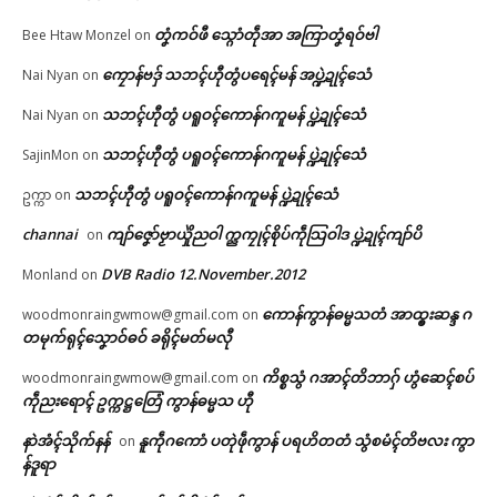
တၞံကဝ်ဖီ သ္ဂောံတဵုအာ အကြာတၞံရဝ်ဗါ
Bee Htaw Monzel
on
ကၠောန်ဗဒှ် သဘၚ်ဟီုတွံပရေၚ်မန် အပ္ဍဲဍုၚ်သေံ
Nai Nyan
on
သဘၚ်ဟီုတွံ ပရူဝၚ်ကောန်ဂကူမန် ပ္ဍဲဍုၚ်သေံ
Nai Nyan
on
သဘၚ်ဟီုတွံ ပရူဝၚ်ကောန်ဂကူမန် ပ္ဍဲဍုၚ်သေံ
SajinMon
on
သဘၚ်ဟီုတွံ ပရူဝၚ်ကောန်ဂကူမန် ပ္ဍဲဍုၚ်သေံ
ဥက္ကာ
on
channai
ကျာ်ဇၞော်ဗၟာယှိုဲညဝါ က္ညကၠုၚ်စိုပ်ကဵုသြဝါဒ ပ္ဍဲဍုၚ်ကျာ်ပိ
on
DVB Radio 12.November.2012
Monland
on
ကောန်ကွာန်ဓမ္မသတံ အာထ္ၜးဆန္ဒ ဂ
woodmonraingwmow@gmail.com
on
တမုက်ရုၚ်သၞောဝ်ဓဝ် ခရိုၚ်မတ်မလီု
ကိစ္စသွံ ဂအာၚ်တိဘာဂှ် ဟွံဆေၚ်စပ်
woodmonraingwmow@gmail.com
on
ကဵုညးရောၚ် ဥက္ကဋ္ဌတြေံ ကွာန်ဓမ္မသ ဟီု
နာဲအံၚ်သိုက်နန်
နူကဵုဂကောံ ပတုဲဖဵုကွာန် ပရဟိတတံ သွံစမံၚ်တိဗလး ကွာ
on
န်ဒူရာ