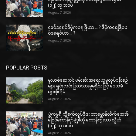
(၁၂) တၠ ဒးဝပ်
August 7, 2026
ဖေဝ်ဒရေဝ်ဒဳမဵုကရေဇြဳဟာ … ? ဒဳမဵုကရေဇြဳဖေ
ဝ်ဒရေဝ်ဟာ … ?
August 7, 2026
POPULAR POSTS
မူးယစ်ဆေးဝါး ဖမ်းဆီးအရေးယူမှုလုပ်ငန်းစဉ်
များ ရှင်းလင်းပြတ်သားမှုမရှိသဖြင့် ဒေသခံ
များစိုးရိမ်
August 7, 2026
ပ္ဍဲကမ္မရဳ ကွဳစက်လုပ်ဇီုဒး ဘာဗ္တောန်လိက်ဖောအ်
ဗြေဝ်ကောန်ၚာ်မွဲဒၞါဲတုဲ ကောန်ကွးဘာ လၟိဟ်
(၁၂) တၠ ဒးဝပ်
August 7, 2026