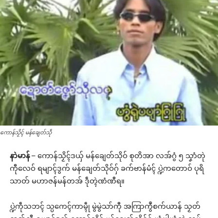
ကောန်သၟိၚ် မန်ချေတ်သဵု
နာဲမာန်
– ကောန်သၟိၚ်ဒယှ် မန်ချေတ်သိုဝ် စုတိအာ လအ်ဂွံ ၅ သၞာံတုဲ
ကီုလေဝ် ရမျာၚ်ဒွက် မန်ချေတ်သိုဝ်ဂှ် ခက်ဗာန်မံၚ် ပ္ဍဲကတောဝ် ပုရိ
သာတ် မဟာဇန်မန်တအ် ဒဵုတ္ၚဲဏံဏီရ။
ပ္ဍဲကဵုသဘၚ် သ္ပကေၚ်ကာမ္ၚဵု မွဲမွဲသာ်ကီု အကြာကွဳစက်ယာန် သၟတ်