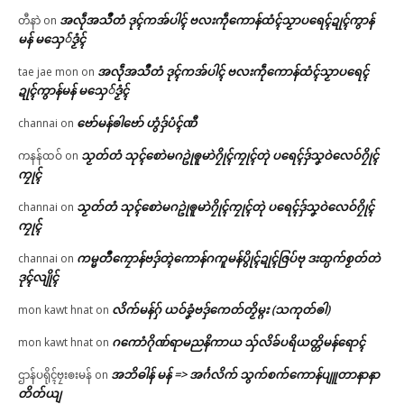
အလဵုအသဳတံ ဒုၚ်ကအ်ပါၚ် ဗလးကဵုကောန်ထံၚ်သၟာပရေၚ်ဍုၚ်ကွာန်
တီနာဲ
on
မန် မသှေ်ဒၟံၚ်
အလဵုအသဳတံ ဒုၚ်ကအ်ပါၚ် ဗလးကဵုကောန်ထံၚ်သၟာပရေၚ်
tae jae mon
on
ဍုၚ်ကွာန်မန် မသှေ်ဒၟံၚ်
ဗော်မန်ၜါဗော် ဟွံဒှ်ပံၚ်ဏီ
channai
on
သၟတ်တံ သုၚ်စောဲမဂဥုဲၜူမာဲဂၠိုၚ်ကၠုၚ်တုဲ ပရေၚ်ဒှ်သၞဝဲလေဝ်ဂၠိုၚ်
ကနန်ထဝ်
on
ကၠုၚ်
သၟတ်တံ သုၚ်စောဲမဂဥုဲၜူမာဲဂၠိုၚ်ကၠုၚ်တုဲ ပရေၚ်ဒှ်သၞဝဲလေဝ်ဂၠိုၚ်
channai
on
ကၠုၚ်
ကမ္မတဳကၠောန်ဗဒှ်တ္ၚဲကောန်ဂကူမန်ပွိုၚ်ဍုၚ်ဇြပ်ဗု ဒးထ္ပက်စၟတ်တဲ
channai
on
ဒုၚ်လျိုၚ်
လိက်မန်ဂှ် ယဝ်ခၞံဗဒှ်ကေတ်တၟိမ္ဂး (သကုတ်ၜါ)
mon kawt hnat
on
ဂကောံဂိုဏ်ရာမညနိကာယ သှ်လိခ်ပရိယတ္တိမန်ရောၚ်
mon kawt hnat
on
အဘိဓါန် မန် => အၚ်္ဂလိက် သွက်စက်ကောန်ပျူတာနာနာ
ဌာန်ပရိုၚ်ဗၠးၜးမန်
on
တိတ်ယျ