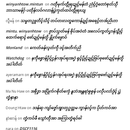
ဟွံဒုၚ်စသိုၚ်ရှ်သာဒွက်ကွေံကွေံရ
ပ်ဗုဂှ် ဒးဒုၚ်စၟဳစၟတ်ဒၟံၚ်ကဵု ဂကောံဒ
winyanhtow.mintun
ဂတဵုမုက်တွဵုရးဍုၚ်မန်တံ ညံၚ်ဂွံတောဲစုတ်သီု
on
ပုဟ် သၟာဒယှေ်ဒွက်တအ်ဟီု
ပ်ဗၠာဲသၟိၚ်တွဵုရးတုဲ ပရေၚ်ဘပဠ
ဘာသာမန်ဂှ် ပတိုန်လဝ်ဂလာန်ပ္ဍဲကၠတ်ထဝ်တွဵုရးယျ
ပရိုၚ်လက္ကရဴအိုတ်
March 31, 2026
ထ္ၜးလွဟ် အောန်စှ်ေကၠုၚ်
သမ္မတဥူတိၚ်သိၚ် တပ်တးလတူကောန်ဍုၚ်အရေၚ်တအ်ညိဟာ
လွီမန်
on
In "ပရိုၚ်"
February 25, 2026
🏛 လညာတ်ပါ်ပဲါ
In "ပရိုၚ်"
mintu. winyanhtow
ဇၟာပ်သၟတ်မန် စိုပ်အဝဲတံ ဒးလေပ်ကွတ်ပၞာန်သ္ဇိုၚ်
on
ထေက်ရောၚ် ဗော်ဍုၚ်မန်တၟိ ဖ္တိုက်ဖၟောဝ်
ညးဒါန်လိက်
Monland
ကေတ်ခန်လ္ၚတ်ကဵု ၀ၚ်အတိက်ညိ
on
ဗွဳဒဳယဵု
Watchdog
နကဵုစၞောန်ပၟိၚ်ဌန်ဂအုပ်ရးအဂၞဲ ရုၚ်ပွိုၚ်ဍုၚ်ဇြပ်ဗုဗော်ဍုၚ်မန်တၟိ
on
ဒးပဲါတိတ်
ကေတ်အဆက်
ပ္ဍဲပွိုၚ်ဍုၚ်ဘာအၚ် အ္စာ၊ အ္စာၝောံ ဗ္
တောန်လိက်ပတ်မန်တံ သၟာၚ်နူသြ
နကဵုစၞောန်ပၟိၚ်ဌန်ဂအုပ်ရးအဂၞဲ ရုၚ်ပွိုၚ်ဍုၚ်ဇြပ်ဗုဗော်ဍုၚ်မန်တၟိ
ayeramarn
on
န်ဂိတုတုဲ သ္ဂောံဒုၚ်စသိုၚ်သြန်ထံ
ဒးပဲါတိတ်
က်ပၚ်ဂှ် ညးဒေသတံ ဘိုၚ်ရီုဗၚ်
ဒးစဵုဒၞာ ဒးပြိုက်ဂစိုတ်ကၠေံ နူဘဲအန္တရာဲစၟစၟန် ပလီုပလာ်ဒၟံၚ် ပ္ဍဲ
Ma Nu Haw
on
June 5, 2026
© ဌာန်ပရိုၚ်ဗၠးၜးမန်
တၞံနာနာ
In "ပရိုၚ်"
ဒဒန်ဆု ကျာ်ဇၞော်အ္စာတၠဥတ္တမ ကွာန်ဝၚ်က ပိုတ်ကဝ်အာ
Doung Htaw
on
တၞံကဝ်ဖီ သ္ဂောံတဵုအာ အကြာတၞံရဝ်ဗါ
နာဲဆာန်
on
DSCF1116
nara
on