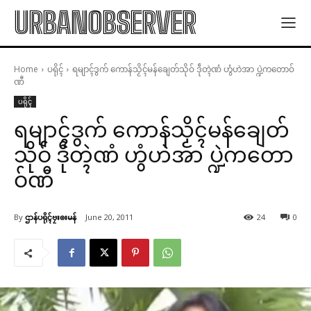
URBANOBSERVER
Home
ပရိုၚ်
ရမျာၚ်ဒွက် ကောန်သၟိၚ်မန်ချေတ်သိုဝ် ဒဵုတ္ၚဲဏံ ဟွံဟဲအာ ပ္ဍဲကတောဝ်
ဏီ
ပရိုၚ်
ရမျာၚ်ဒွက် ကောန်သၟိၚ်မန်ချေတ်
သိုဝ် ဒဵုတ္ၚဲဏံ ဟွံဟဲအာ ပ္ဍဲကတော
ဝ်ဏီ
By
ဌာန်ပရိုၚ်ဗၠးၜးမန်
June 20, 2011
24
0