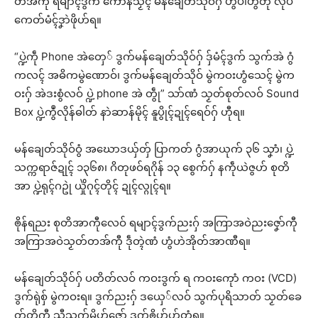
တအ်ကီု ရမျာၚ်ဒွက် ကောန်သၟိၚ် မန်ချေတ်သိုဝ်ဂှ် ဟွံပါဟွံတုဲ လုပ်
ကေတ်မံၚ်ဒၞာဲဖိုဟ်ရ။
“ပ္ဍဲကဵု Phone အဲတှေ် ဒွက်မန်ချေတ်သိုဝ်ဂှ် ဒှ်မံၚ်ဒွက် သွက်အဲ ဂွံ
ကလၚ် အဓိကမွဲဏောဝ်၊ ဒွက်မန်ချေတ်သိုဝ် မွဲကဝးဟွံသေၚ် မွဲက
ဝးဂှ် အဲဒးစွံလဝ် ပ္ဍဲ phone အဲ တွဵု” သာ်ဏံ သၟတ်စုတ်လဝ် Sound
Box ပ္ဍဲကွဳလိုန်ဓါတ် နာဲဆာန်မိုၚ် နူပွိုၚ်ဍုၚ်ရေဝ်ဂှ် ဟီုရ။
မန်ချေတ်သိုဝ်ဝွံ အဃောဒယှ်တှ် ပြာကတ် ဂွံအာယုက် ၃၆ သၞာံ၊ ပ္ဍဲ
သက္ကရာဇ်ဍုၚ် ၁၃၆၈၊ ဂိတုဖဝ်ရဂိုန် ၁၃ စွေက်ဂှ် နကဵုယဲဇွဟ် စုတိ
အာ ပ္ဍဲရုၚ်ဂဥုဲ ယှိုဲဂုၚ်တိုၚ် ဍုၚ်လ္ဂုၚ်ရ။
ၜိုန်ရညး စုတိအာကီုလေဝ် ရမျာၚ်ဒွက်ညးဂှ် အကြာအဝဲညးဇၞော်ကီု
အကြာအဝဲသၟတ်တအ်ကီု ဒဵုတ္ၚဲဏံ ဟွံဟဲအိုတ်အာဏီရ။
မန်ချေတ်သိုဝ်ဂှ် ပတိတ်လဝ် ကဝးဒွက် ရ ကဝးကေုာံ ကဝး (VCD)
ဒွက်ရုဲစှ် မွဲကဝးရ။ ဒွက်ညးဂှ် ဒယှေ်လဝ် သွက်ပုရိသာတ် သၟတ်ခေ
တ်တၟိကီု သီုသွက်မၞိဟ်ဇၞော် ဒွက်ၜိုဟ်ဟ်တံရ။