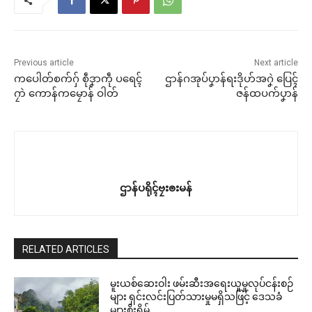
Previous article
Next article
ကပေါတ်စက်ဂှ် စဵုဒၞာကဵု ပရေၚ်
ဌာန်ဂအုပ်ပၞာန်ရးဒိုဟ်အဂၞဲ ပြေၚ်
ဂၠာဲ ကောန်ကမၠောန် ဝါတ်
ဇန်ထပက်ပၞာန်
ဌာန်ပရိုၚ်ဗၠးၜးမန်
RELATED ARTICLES
မူးယစ်ဆေးဝါး ဖမ်းဆီးအရေးယူမှုလုပ်ငန်းစဉ်
များ ရှင်းလင်းပြတ်သားမှုမရှိသဖြင့် ဒေသခံ
များစိုးရိမ်