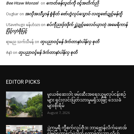
Bee Htaw Monzel
ကေတ်ခန်လ္ၚတ်ကဵု ၀ၚ်အတိက်ညိ
on
အလဵုအသဳပၞာန် စွံစိုတ် ဗော်ဟွံလုပ်သၞောဝ် လတူဗော်ဍုၚ်မန်တၟိ
Ougkar
on
စပ်ကဵုညးဒှ်ဒဒိုက် ပ္ဋဲဍုၚ်မလေဝ်ယှာတုဲ အမေရိကာန်
USavehugo မန်ဟံသာ
on
ပြံၚ်လှာဲဗီုပြၚ်
တၠပညာဝၚ်မန် ဒံက်တာနာဲပါန်လှ စုတိ
ရာမည သက်သီမန်
on
တၠပညာဝၚ်မန် ဒံက်တာနာဲပါန်လှ စုတိ
ဇဲနာဲ
on
EDITOR PICKS
မူးယစ်ဆေးဝါး ဖမ်းဆီးအရေးယူမှုလုပ်ငန်းစဉ်
များ ရှင်းလင်းပြတ်သားမှုမရှိသဖြင့် ဒေသခံ
များစိုးရိမ်
August 7, 2026
ပ္ဍဲကမ္မရဳ ကွဳစက်လုပ်ဇီုဒး ဘာဗ္တောန်လိက်ဖောအ်
ဗြေဝ်ကောန်ၚာ်မွဲဒၞါဲတုဲ ကောန်ကွးဘာ လၟိဟ်