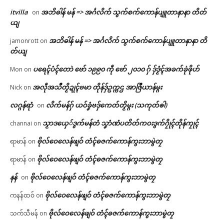
itvilla
အဘိဓါန် မန် => အၚ်္ဂလိက် သွက်စက်ကောန်ပျူတာနာနာ တိတ်
on
ယျ
အဘိဓါန် မန် => အၚ်္ဂလိက် သွက်စက်ကောန်ပျူတာနာနာ တိ
jamonrott
on
တ်ယျ
ပရေၚ်ပံၚ်တောဲ ဗော် ၁၉၉၀ ကဵု ဗော် ၂၀၁၀ ဂှ် ဒှ်ဒၟံၚ်အခက်ခုဲဖိုဟ်
Mon
on
အလဵုအသဳတၟိဍုၚ်ဗမာ တိုန်ဒှ်ဥက္ကဌ အာဇြဳယာန်မ္ဂး
Nick
on
လဂ္ဂန်ရာံ
လိက်မန်ဂှ် ယဝ်ခၞံဗဒှ်ကေတ်တၟိမ္ဂး (သကုတ်ၜါ)
on
သၟာဒယှေ်ဒွက်မန်တံ သၞာံဏံပတိတ်ကဝးဒွက်ဂၠိုၚ်တိုန်ကၠုၚ်
channai
on
ဗိုလ်ဝေလေန်ဖျဝ် တံၚ်ဓဇက်ကောန်ကွးဘာမွဲတၠ
ရာမာန်
on
ဗိုလ်ဝေလေန်ဖျဝ် တံၚ်ဓဇက်ကောန်ကွးဘာမွဲတၠ
ရာမာန်
on
နန်
ဗိုလ်ဝေလေန်ဖျဝ် တံၚ်ဓဇက်ကောန်ကွးဘာမွဲတၠ
on
ဗိုလ်ဝေလေန်ဖျဝ် တံၚ်ဓဇက်ကောန်ကွးဘာမွဲတၠ
ကနန်ထဝ်
on
ဗိုလ်ဝေလေန်ဖျဝ် တံၚ်ဓဇက်ကောန်ကွးဘာမွဲတၠ
သက်သီမန်
on