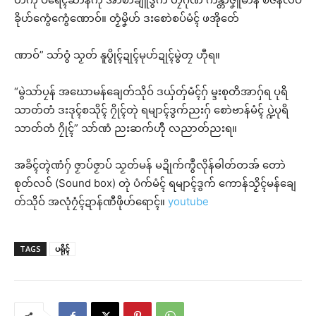
ခိုဟ်ကွေံကွေံဏောဝ်။ တၟံမၞိဟ် ဒးစောဲစပ်မံၚ် ဖအိုတ်ေ
ဏာဝ်” သာ်ဝွံ သၟတ် နူပွိုၚ်ဍုၚ်မုဟ်ဍုၚ်မွဲတၠ ဟီုရ။
“မွဲသာ်ပၠန် အဃောမန်ချေတ်သိုဝ် ဒယှ်တှ်မံၚ်ဂှ် မ္ဒးစုတိအာဂှ်ရ ပုရိ
သာတ်တံ ဒးဒုၚ်စသိုၚ် ဂၠိုၚ်တုဲ ရမျာၚ်ဒွက်ညးဂှ် စောဲဗာန်မံၚ် ပ္ဍဲပုရိ
သာတ်တံ ဂၠိုၚ်” သာ်ဏံ ညးဆက်ဟီု လညာတ်ညးရ။
အခိၚ်တ္ၚဲဏံဂှ် ဇၟာပ်ဇၟာပ် သၟတ်မန် မဍိုက်ကွဳလိုန်ဓါတ်တအ် တောဲ
စုတ်လဝ် (Sound box) တုဲ ပံက်မံၚ် ရမျာၚ်ဒွက် ကောန်သၟိၚ်မန်ချေ
တ်သိုဝ် အလုံဂၠံၚ်ဍာန်ဏီဖိုဟ်ရောၚ်။
youtube
TAGS
ပရိုၚ်