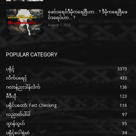
ဖေဝ်ဒရေဝ်ဒဳမဵုကရေဇြဳဟာ … ? ဒဳမဵုကရေဇြဳဖေ
ဝ်ဒရေဝ်ဟာ … ?
August 7, 2026
POPULAR CATEGORY
ပရိုၚ်
3373
လိက်ပရေၚ်
433
ဂလာန်ညးဒါန်လိက်
136
ဗဳဒဳယဵု
123
ပရိုင်ပတောံ: Fact-Checking
116
လညာတ်ပါ်ပါဲ
97
သၟာန်သွဟ်
95
ပရိုၚ်ပေဲါရုဲမာဲ
34