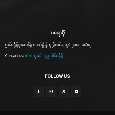
ပရောပိုဲ
ဌာန်ပရိုၚ်ဗၠးၜးမန်ဝွံ စဒက်ပ္တိုန်ကၠုၚ်လဝ်နူ သၞာံ ၂၀၀၀ တေံရ။
Contact us:
နာဲကသုမန်
|
ညးဒါန်ပရိုၚ်
FOLLOW US