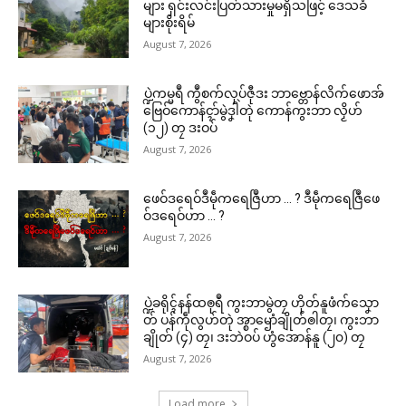
များ ရှင်းလင်းပြတ်သားမှုမရှိသဖြင့် ဒေသခံ
များစိုးရိမ်
August 7, 2026
ပ္ဍဲကမ္မရဳ ကွဳစက်လုပ်ဇီုဒး ဘာဗ္တောန်လိက်ဖောအ်
ဗြေဝ်ကောန်ၚာ်မွဲဒၞါဲတုဲ ကောန်ကွးဘာ လၟိဟ်
(၁၂) တၠ ဒးဝပ်
August 7, 2026
ဖေဝ်ဒရေဝ်ဒဳမဵုကရေဇြဳဟာ … ? ဒဳမဵုကရေဇြဳဖေ
ဝ်ဒရေဝ်ဟာ … ?
August 7, 2026
ပ္ဍဲခရိုၚ်နန်ထၜုရဳ ကွးဘာမွဲတၠ ဟိုတ်နူဖံက်သၞော
တ် ပန်ကဵုလွဟ်တုဲ အ္စာၝောံချိုတ်ၜါတၠ၊ ကွးဘာ
ချိုတ် (၄) တၠ၊ ဒးဘဲဝပ် ဟွံအောန်နူ (၂၀) တၠ
August 7, 2026
Load more