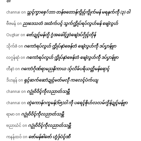
ဝါ
သ္ဘၚ်ကၞာစှေ်ဘာ တန်ဗတောန်ကွိုၚ်ကွိုက်မန် မရနုက်ကဵု (၃) ဝါ
channai
on
ညးဒေသတံ ဒးထံက်ပၚ် သွက်က္ဍိုပ်ရပ်လွဟ်မန် ဖျေံလွဟ်
ဗီဇမန်
on
ဗော်ဍုၚ်မန်တၟိ ဂွံအခေါၚ်ဒၞာဲဖျေံဒပ်ဂၠိုၚ်တိုန်
Ougkar
on
ဂကောံရပ်လွဟ် က္ဍိုပ်နာဲဗေန်တံ ဖျေံလွဟ်ကဵု ဒပ်ပၞာန်ဗၟာ
သိုက်ဇံ
on
ဂကောံရပ်လွဟ် က္ဍိုပ်နာဲဗေန်တံ ဖျေံလွဟ်ကဵု ဒပ်ပၞာန်ဗၟာ
လဂ္ဂန်ရာံ
on
ဂကောံဂိုဏ်ရာမညနိကာယ သှ်လိခ်ပရိယတ္တိမန်ရောၚ်
တီနာဲ
on
ရုၚ်ဆက်ဆောံဍုၚ်မတ်မလီု ကလေၚ်ပံက်ယျ
ဒိဟနန်
on
ဂဥုဲဝိဝိၚ်ကဵုလညာတ်သမ္တီ
channai
on
တ္ၚဲကောန်ဂကူမန်(၆၅)ဝါ ကဵု ပရေၚ်ၜိုဟ်လလမ်ကၟိန်ဍုၚ်မန်ဗၟာ
channai
on
ဂဥုဲဝိဝိၚ်ကဵုလညာတ်သမ္တီ
ရာမာ
on
ဂဥုဲဝိဝိၚ်ကဵုလညာတ်သမ္တီ
ဗညာဃံင်
on
ဗော်မန်ၜါဗော် ဟွံဒှ်ပံၚ်ဏီ
ကနန်ထဝ်
on