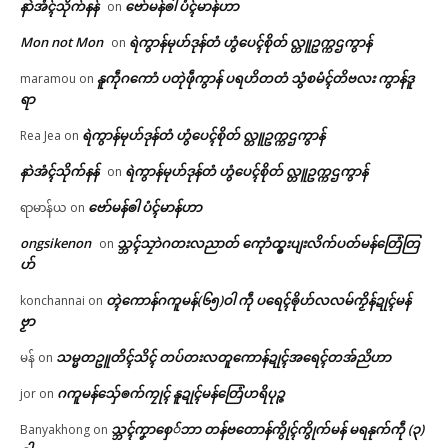
နာဲအံၚ်သိုက်နန်
ဗော်မန်ၜါ ပံၚ်မာန်ဟာ
on
Mon not Mon
ရဲကွာန်မုဟ်ဒုန်တံ ဟွံပေၚ်စိုတ် လ္တူဥက္ကဌကွာန်
on
နူကဵုဂကောံ ပတုဲဖဵုကွာန် ပရဟိတတံ သွံစမံၚ်တိဗလး ကွာန်ဒူ
maramou
on
ရာ
ရဲကွာန်မုဟ်ဒုန်တံ ဟွံပေၚ်စိုတ် လ္တူဥက္ကဌကွာန်
Rea Jea
on
နာဲအံၚ်သိုက်နန်
ရဲကွာန်မုဟ်ဒုန်တံ ဟွံပေၚ်စိုတ် လ္တူဥက္ကဌကွာန်
on
ဗော်မန်ၜါ ပံၚ်မာန်ဟာ
ရာမာန်ယ
on
ongsikenon
သ္ဘၚ်သၠာဲဂတးလညာတ် ကေုာံထ္ၜးပျးလိက်ပတ်မန်တြေံတြ
on
ဟ်
တ္ၚဲကောန်ဂကူမန်(၆၅)ဝါ ကဵု ပရေၚ်ၜိုဟ်လလမ်ကၟိန်ဍုၚ်မန်
konchannai
on
ဗၟာ
သမ္မတဥူတိၚ်သိၚ် တပ်တးလတူကောန်ဍုၚ်အရေၚ်တအ်ညိဟာ
မန်
on
ဂကူမန်​သှ်ေၜက်ကၠုၚ် နူဍုၚ်မန်တြေံဟရိပုဉ္ဇ
jor
on
သ္ဘၚ်ကၞာစှေ်ဘာ တန်ဗတောန်ကွိုၚ်ကွိုက်မန် မရနုက်ကဵု (၃)
Banyakhong
on