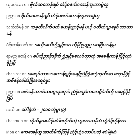
ဗိုလ်ဝေလေန်ဖျဝ် တံၚ်ဓဇက်ကောန်ကွးဘာမွဲတၠ
ယုဝဟံသာ
on
ဗိုလ်ဝေလေန်ဖျဝ် တံၚ်ဓဇက်ကောန်ကွးဘာမွဲတၠ
ဥက္ကာ
on
ကမ္မတဳလိက်ပတ် ယေန်သၞာၚ်မန် ဗဟဵု ပတိတ်ဂျာနေဝ် ဘာသာ
သက်သီမန်
on
မန်
အလဵုအသဳတၟိဍုၚ်ဗမာ တိုန်ဒှ်ဥက္ကဌ အာဇြဳယာန်မ္ဂး
ဂံၚ်ဆာန်ခေတ်
on
စပ်ကဵုညးဒှ်ဒဒိုက် ပ္ဋဲဍုၚ်မလေဝ်ယှာတုဲ အမေရိကာန် ပြံၚ်လှာဲ
ရာမည စောန်
on
ဗီုပြၚ်
အရေဝ်ဘာသာကောန်ဍုၚ်အရၚ်ညံၚ်ဂွံကၠေံကၠက်အာ ကၠောန်ဒၟံၚ်
chan rot
on
အစဳဇန်ဖေါအ်ဗြဳအရေဝ်ဗၟာ
ဗော်မန် အာတ်သမဂ္ဂယူရောပ် ညံၚ်သ္ဂောံကလေၚ်ပံက်ကဵု ပရေၚ်ပိုန်
ဥက္ကာ
on
ဒြပ်
ပေဲါရုဲမာဲ – ၂၀၁၀ တုဲမ္ဂး (၃)
အသီ
on
ဟိုတ်နူအသိၚ်ပေဲါဗတိုက်တုဲ ကွးဘာတန်တံ ဟွံဂံၚ်တိုန်ဘာ
chanmon
on
ကေအေန်ယူ အာတ်မိက်သြန် ညံၚ်ဟွံပလာပ်ပထုဲ ပေဲါရုဲမာဲ
Mon
on