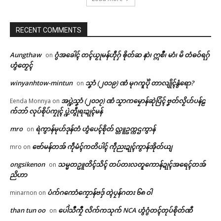
RECENT COMMENTS
Aungthaw
ဂွံအခေါၚ် တၚ်ယၟုမန်ဟီုဂှ် ၜိုတ်ဆ နာဲ၊ ဣစဳ၊ မာံ၊ မိ တံဓဝ်ရဂှ်
on
ဟွံတၟေၚ်
winyanhtow-mintun
သၞာံ (၂၀၁၉) ဏံ မုဂကူပိုဲ တာလျိုၚ်နွံရော?
on
အပ္ဍဲသၞာံ (၂၀၁၇) ဏံ သၟာကမၠောန်ဆုဲပြံၚ် ဗၞတ်လၟိဟ်ပန်ဠ
Eenda Monnya
on
က်ဘာ် လုပ်စိုပ်ကၠုၚ် ပ္ဍဲတွဵုရးဍုၚ်မန်
mro
ရဲကွာန်မုဟ်ဒုန်တံ ဟွံပေၚ်စိုတ် လ္တူဥက္ကဌကွာန်
on
Related
ဗော်မန်တအ် ကဵုမံၚ်ကတိပါၚ် ကဵုညးဍုၚ်ကွာန်အိုတ်ယျ
mro
on
ongsikenon
သမ္မတဥူတိၚ်သိၚ် တပ်တးလတူကောန်ဍုၚ်အရေၚ်တအ်
on
ညိဟာ
ဌာန်ပရိုၚ်ဗၠးၜးမန်
ပံက်ဂကောံကၠောန်ဗဒှ် တ္ၚဲပၠန်ဂတး ၆၈ ဝါ
minarnon
on
ရုဲစှ်
than tun oo
ပေါဲသဳကၠဳ လိက်ကသုက် NCA ဟွံဂွံတၚ်တုပ်စိုတ်ဏီ
on
ပုရိသာတ်ပ္ဍဲသၠာတ်ခေတ်လၟုဟ်
ဗၠာဲသၟိၚ်ဝတုက် မၞုံပ္ဍဲသၞေဟ်ကၚ်ဇြ