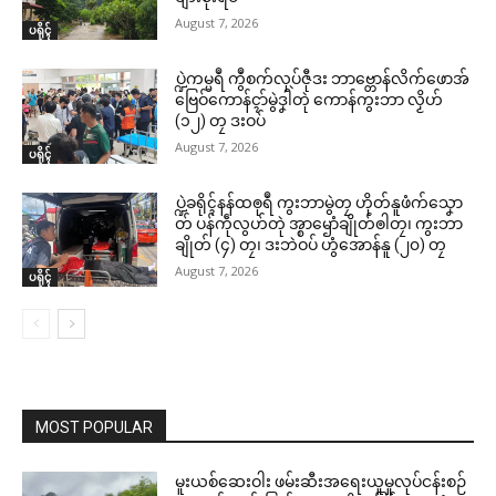
August 7, 2026
ပရိုၚ်
ပ္ဍဲကမ္မရဳ ကွဳစက်လုပ်ဇီုဒး ဘာဗ္တောန်လိက်ဖောအ်
ဗြေဝ်ကောန်ၚာ်မွဲဒၞါဲတုဲ ကောန်ကွးဘာ လၟိဟ်
(၁၂) တၠ ဒးဝပ်
August 7, 2026
ပရိုၚ်
ပ္ဍဲခရိုၚ်နန်ထၜုရဳ ကွးဘာမွဲတၠ ဟိုတ်နူဖံက်သၞော
တ် ပန်ကဵုလွဟ်တုဲ အ္စာၝောံချိုတ်ၜါတၠ၊ ကွးဘာ
ချိုတ် (၄) တၠ၊ ဒးဘဲဝပ် ဟွံအောန်နူ (၂၀) တၠ
August 7, 2026
ပရိုၚ်
MOST POPULAR
မူးယစ်ဆေးဝါး ဖမ်းဆီးအရေးယူမှုလုပ်ငန်းစဉ်