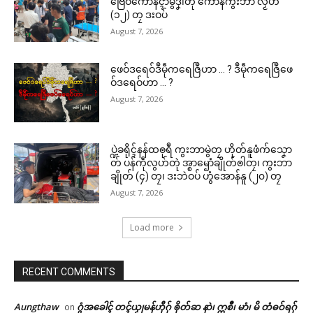
ဗြေဝ်ကောန်ၚာ်မွဲဒၞါဲတုဲ ကောန်ကွးဘာ လၟိဟ်
(၁၂) တၠ ဒးဝပ်
August 7, 2026
ဖေဝ်ဒရေဝ်ဒဳမဵုကရေဇြဳဟာ … ? ဒဳမဵုကရေဇြဳဖေ
ဝ်ဒရေဝ်ဟာ … ?
August 7, 2026
ပ္ဍဲခရိုၚ်နန်ထၜုရဳ ကွးဘာမွဲတၠ ဟိုတ်နူဖံက်သၞော
တ် ပန်ကဵုလွဟ်တုဲ အ္စာၝောံချိုတ်ၜါတၠ၊ ကွးဘာ
ချိုတ် (၄) တၠ၊ ဒးဘဲဝပ် ဟွံအောန်နူ (၂၀) တၠ
August 7, 2026
Load more
RECENT COMMENTS
Aungthaw
ဂွံအခေါၚ် တၚ်ယၟုမန်ဟီုဂှ် ၜိုတ်ဆ နာဲ၊ ဣစဳ၊ မာံ၊ မိ တံဓဝ်ရဂှ်
on