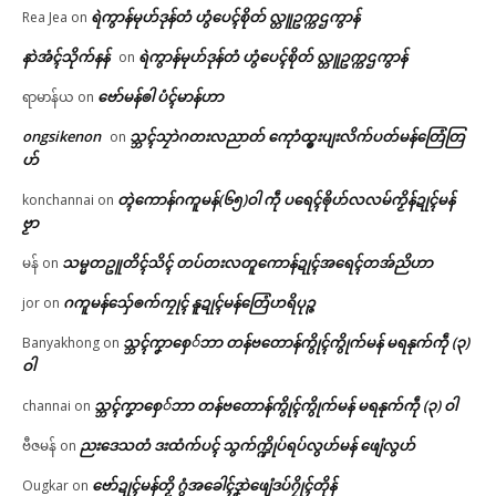
ရဲကွာန်မုဟ်ဒုန်တံ ဟွံပေၚ်စိုတ် လ္တူဥက္ကဌကွာန်
Rea Jea
on
နာဲအံၚ်သိုက်နန်
ရဲကွာန်မုဟ်ဒုန်တံ ဟွံပေၚ်စိုတ် လ္တူဥက္ကဌကွာန်
on
ဗော်မန်ၜါ ပံၚ်မာန်ဟာ
ရာမာန်ယ
on
ongsikenon
သ္ဘၚ်သၠာဲဂတးလညာတ် ကေုာံထ္ၜးပျးလိက်ပတ်မန်တြေံတြ
on
ဟ်
တ္ၚဲကောန်ဂကူမန်(၆၅)ဝါ ကဵု ပရေၚ်ၜိုဟ်လလမ်ကၟိန်ဍုၚ်မန်
konchannai
on
ဗၟာ
သမ္မတဥူတိၚ်သိၚ် တပ်တးလတူကောန်ဍုၚ်အရေၚ်တအ်ညိဟာ
မန်
on
ဂကူမန်​သှ်ေၜက်ကၠုၚ် နူဍုၚ်မန်တြေံဟရိပုဉ္ဇ
jor
on
သ္ဘၚ်ကၞာစှေ်ဘာ တန်ဗတောန်ကွိုၚ်ကွိုက်မန် မရနုက်ကဵု (၃)
Banyakhong
on
ဝါ
သ္ဘၚ်ကၞာစှေ်ဘာ တန်ဗတောန်ကွိုၚ်ကွိုက်မန် မရနုက်ကဵု (၃) ဝါ
channai
on
ညးဒေသတံ ဒးထံက်ပၚ် သွက်က္ဍိုပ်ရပ်လွဟ်မန် ဖျေံလွဟ်
ဗီဇမန်
on
ဗော်ဍုၚ်မန်တၟိ ဂွံအခေါၚ်ဒၞာဲဖျေံဒပ်ဂၠိုၚ်တိုန်
Ougkar
on