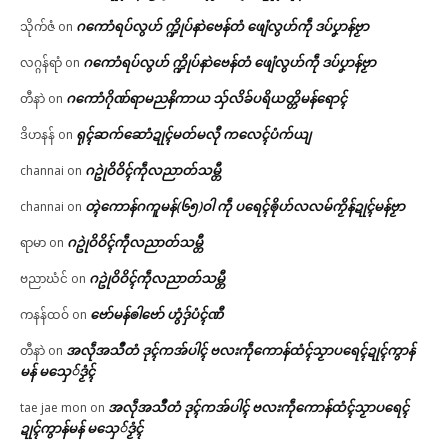
ဂကောံရပ်လွဟ် က္ဍိုပ်နာဲဗေန်တံ ဖျေံလွဟ်ကဵု ဒပ်ပၞာန်ဗၟာ
သိုက်ဇံ
on
ဂကောံရပ်လွဟ် က္ဍိုပ်နာဲဗေန်တံ ဖျေံလွဟ်ကဵု ဒပ်ပၞာန်ဗၟာ
လဂ္ဂန်ရာံ
on
ဂကောံဂိုဏ်ရာမညနိကာယ သှ်လိခ်ပရိယတ္တိမန်ရောၚ်
တီနာဲ
on
ရုၚ်ဆက်ဆောံဍုၚ်မတ်မလီု ကလေၚ်ပံက်ယျ
ဒိဟနန်
on
ဂဥုဲဝိဝိၚ်ကဵုလညာတ်သမ္တီ
channai
on
တ္ၚဲကောန်ဂကူမန်(၆၅)ဝါ ကဵု ပရေၚ်ၜိုဟ်လလမ်ကၟိန်ဍုၚ်မန်ဗၟာ
channai
on
ဂဥုဲဝိဝိၚ်ကဵုလညာတ်သမ္တီ
ရာမာ
on
ဂဥုဲဝိဝိၚ်ကဵုလညာတ်သမ္တီ
ဗညာဃံင်
on
ဗော်မန်ၜါဗော် ဟွံဒှ်ပံၚ်ဏီ
ကနန်ထဝ်
on
အလဵုအသဳတံ ဒုၚ်ကအ်ပါၚ် ဗလးကဵုကောန်ထံၚ်သၟာပရေၚ်ဍုၚ်ကွာန်
တီနာဲ
on
မန် မသှေ်ဒၟံၚ်
အလဵုအသဳတံ ဒုၚ်ကအ်ပါၚ် ဗလးကဵုကောန်ထံၚ်သၟာပရေၚ်
tae jae mon
on
ဍုၚ်ကွာန်မန် မသှေ်ဒၟံၚ်