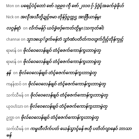
ပရေၚ်ပံၚ်တောဲ ဗော် ၁၉၉၀ ကဵု ဗော် ၂၀၁၀ ဂှ် ဒှ်ဒၟံၚ်အခက်ခုဲဖိုဟ်
Mon
on
အလဵုအသဳတၟိဍုၚ်ဗမာ တိုန်ဒှ်ဥက္ကဌ အာဇြဳယာန်မ္ဂး
Nick
on
လဂ္ဂန်ရာံ
လိက်မန်ဂှ် ယဝ်ခၞံဗဒှ်ကေတ်တၟိမ္ဂး (သကုတ်ၜါ)
on
သၟာဒယှေ်ဒွက်မန်တံ သၞာံဏံပတိတ်ကဝးဒွက်ဂၠိုၚ်တိုန်ကၠုၚ်
channai
on
ဗိုလ်ဝေလေန်ဖျဝ် တံၚ်ဓဇက်ကောန်ကွးဘာမွဲတၠ
ရာမာန်
on
ဗိုလ်ဝေလေန်ဖျဝ် တံၚ်ဓဇက်ကောန်ကွးဘာမွဲတၠ
ရာမာန်
on
နန်
ဗိုလ်ဝေလေန်ဖျဝ် တံၚ်ဓဇက်ကောန်ကွးဘာမွဲတၠ
on
ဗိုလ်ဝေလေန်ဖျဝ် တံၚ်ဓဇက်ကောန်ကွးဘာမွဲတၠ
ကနန်ထဝ်
on
ဗိုလ်ဝေလေန်ဖျဝ် တံၚ်ဓဇက်ကောန်ကွးဘာမွဲတၠ
သက်သီမန်
on
ဗိုလ်ဝေလေန်ဖျဝ် တံၚ်ဓဇက်ကောန်ကွးဘာမွဲတၠ
ယုဝဟံသာ
on
ဗိုလ်ဝေလေန်ဖျဝ် တံၚ်ဓဇက်ကောန်ကွးဘာမွဲတၠ
ဥက္ကာ
on
ကမ္မတဳလိက်ပတ် ယေန်သၞာၚ်မန် ဗဟဵု ပတိတ်ဂျာနေဝ် ဘာသာ
သက်သီမန်
on
မန်