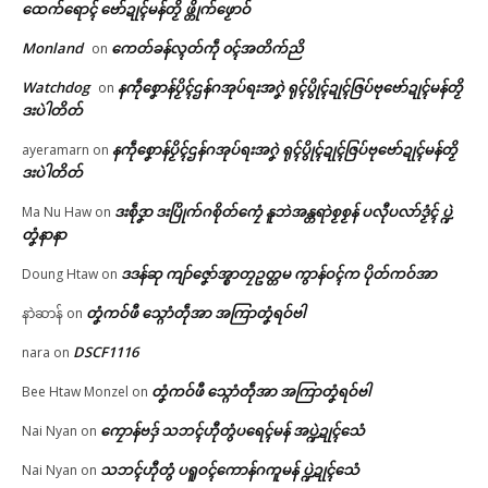
ထေက်ရောၚ် ဗော်ဍုၚ်မန်တၟိ ဖ္တိုက်ဖၟောဝ်
ပၞာန်
ဟ်မန်မွဲတၠ ပတိုန်တၚ်သဳကၠဳပ္ဍဲကၠ
🏛 လညာတ်ပါ်ပဲါ
July 14, 2026
တ်ထဝ်ဂှ် ညးလ္ၚဵု သ္ပစရဵု (သ္ပပရေံ)
Monland
ကေတ်ခန်လ္ၚတ်ကဵု ၀ၚ်အတိက်ညိ
on
In "ဂလာန်ညးဒါန်လိက်"
နွံ
June 8, 2026
ညးဒါန်လိက်
Watchdog
နကဵုစၞောန်ပၟိၚ်ဌန်ဂအုပ်ရးအဂၞဲ ရုၚ်ပွိုၚ်ဍုၚ်ဇြပ်ဗုဗော်ဍုၚ်မန်တၟိ
on
In "ပရိုၚ်"
ဒးပဲါတိတ်
ဗွဳဒဳယဵု
နကဵုစၞောန်ပၟိၚ်ဌန်ဂအုပ်ရးအဂၞဲ ရုၚ်ပွိုၚ်ဍုၚ်ဇြပ်ဗုဗော်ဍုၚ်မန်တၟိ
ayeramarn
on
ဒးပဲါတိတ်
ကေတ်အဆက်
ဒးစဵုဒၞာ ဒးပြိုက်ဂစိုတ်ကၠေံ နူဘဲအန္တရာဲစၟစၟန် ပလီုပလာ်ဒၟံၚ် ပ္ဍဲ
Ma Nu Haw
on
တၞံနာနာ
ဗီုလဵုပံက်အာ ပွံက်အဓိပ္ပဲါၜိုဟ်လ
ဒဒန်ဆု ကျာ်ဇၞော်အ္စာတၠဥတ္တမ ကွာန်ဝၚ်က ပိုတ်ကဝ်အာ
Doung Htaw
on
လမ်ရော …
© ဌာန်ပရိုၚ်ဗၠးၜးမန်
May 18, 2026
တၞံကဝ်ဖီ သ္ဂောံတဵုအာ အကြာတၞံရဝ်ဗါ
နာဲဆာန်
on
In "လိက်ပရေၚ်"
DSCF1116
nara
on
တၞံကဝ်ဖီ သ္ဂောံတဵုအာ အကြာတၞံရဝ်ဗါ
Bee Htaw Monzel
on
ကၠောန်ဗဒှ် သဘၚ်ဟီုတွံပရေၚ်မန် အပ္ဍဲဍုၚ်သေံ
Nai Nyan
on
သဘၚ်ဟီုတွံ ပရူဝၚ်ကောန်ဂကူမန် ပ္ဍဲဍုၚ်သေံ
Nai Nyan
on