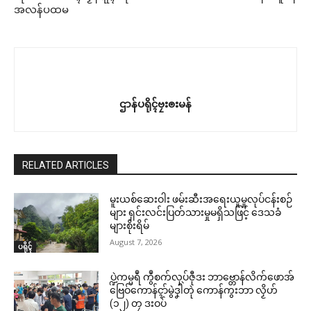
အလန်ပထမ
ဌာန်ပရိုၚ်ဗၠးၜးမန်
RELATED ARTICLES
မူးယစ်ဆေးဝါး ဖမ်းဆီးအရေးယူမှုလုပ်ငန်းစဉ်
များ ရှင်းလင်းပြတ်သားမှုမရှိသဖြင့် ဒေသခံ
များစိုးရိမ်
August 7, 2026
ပရိုၚ်
ပ္ဍဲကမ္မရဳ ကွဳစက်လုပ်ဇီုဒး ဘာဗ္တောန်လိက်ဖောအ်
ဗြေဝ်ကောန်ၚာ်မွဲဒၞါဲတုဲ ကောန်ကွးဘာ လၟိဟ်
(၁၂) တၠ ဒးဝပ်