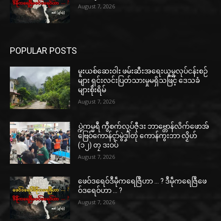
August 7, 2026
POPULAR POSTS
မူးယစ်ဆေးဝါး ဖမ်းဆီးအရေးယူမှုလုပ်ငန်းစဉ်
များ ရှင်းလင်းပြတ်သားမှုမရှိသဖြင့် ဒေသခံ
များစိုးရိမ်
August 7, 2026
ပ္ဍဲကမ္မရဳ ကွဳစက်လုပ်ဇီုဒး ဘာဗ္တောန်လိက်ဖောအ်
ဗြေဝ်ကောန်ၚာ်မွဲဒၞါဲတုဲ ကောန်ကွးဘာ လၟိဟ်
(၁၂) တၠ ဒးဝပ်
August 7, 2026
ဖေဝ်ဒရေဝ်ဒဳမဵုကရေဇြဳဟာ … ? ဒဳမဵုကရေဇြဳဖေ
ဝ်ဒရေဝ်ဟာ … ?
August 7, 2026