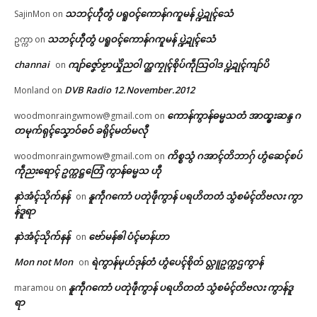
သဘၚ်ဟီုတွံ ပရူဝၚ်ကောန်ဂကူမန် ပ္ဍဲဍုၚ်သေံ
SajinMon
on
သဘၚ်ဟီုတွံ ပရူဝၚ်ကောန်ဂကူမန် ပ္ဍဲဍုၚ်သေံ
ဥက္ကာ
on
channai
ကျာ်ဇၞော်ဗၟာယှိုဲညဝါ က္ညကၠုၚ်စိုပ်ကဵုသြဝါဒ ပ္ဍဲဍုၚ်ကျာ်ပိ
on
DVB Radio 12.November.2012
Monland
on
ကောန်ကွာန်ဓမ္မသတံ အာထ္ၜးဆန္ဒ ဂ
woodmonraingwmow@gmail.com
on
တမုက်ရုၚ်သၞောဝ်ဓဝ် ခရိုၚ်မတ်မလီု
ကိစ္စသွံ ဂအာၚ်တိဘာဂှ် ဟွံဆေၚ်စပ်
woodmonraingwmow@gmail.com
on
ကဵုညးရောၚ် ဥက္ကဋ္ဌတြေံ ကွာန်ဓမ္မသ ဟီု
နာဲအံၚ်သိုက်နန်
နူကဵုဂကောံ ပတုဲဖဵုကွာန် ပရဟိတတံ သွံစမံၚ်တိဗလး ကွာ
on
န်ဒူရာ
နာဲအံၚ်သိုက်နန်
ဗော်မန်ၜါ ပံၚ်မာန်ဟာ
on
Mon not Mon
ရဲကွာန်မုဟ်ဒုန်တံ ဟွံပေၚ်စိုတ် လ္တူဥက္ကဌကွာန်
on
နူကဵုဂကောံ ပတုဲဖဵုကွာန် ပရဟိတတံ သွံစမံၚ်တိဗလး ကွာန်ဒူ
maramou
on
ရာ