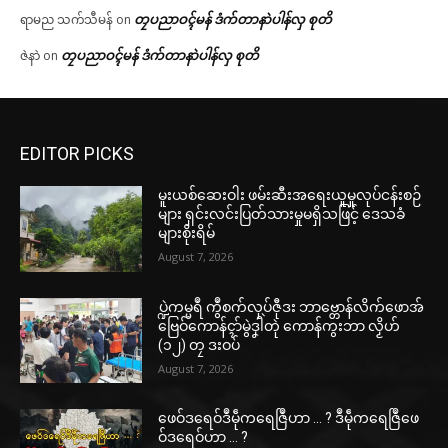
တၠပညာဝၚ်မန် ဒံက်တာနာဲပါန်လှ စုတိ
ရာမည သက်သီမန်
on
တၠပညာဝၚ်မန် ဒံက်တာနာဲပါန်လှ စုတိ
ဇဲနာဲ
on
EDITOR PICKS
မူးယစ်ဆေးဝါး ဖမ်းဆီးအရေးယူမှုလုပ်ငန်းစဉ်
များ ရှင်းလင်းပြတ်သားမှုမရှိသဖြင့် ဒေသခံ
များစိုးရိမ်
August 7, 2026
ပ္ဍဲကမ္မရဳ ကွဳစက်လုပ်ဇီုဒး ဘာဗ္တောန်လိက်ဖောအ်
ဗြေဝ်ကောန်ၚာ်မွဲဒၞါဲတုဲ ကောန်ကွးဘာ လၟိဟ်
(၁၂) တၠ ဒးဝပ်
August 7, 2026
ဖေဝ်ဒရေဝ်ဒဳမဵုကရေဇြဳဟာ … ? ဒဳမဵုကရေဇြဳဖေ
ဝ်ဒရေဝ်ဟာ … ?