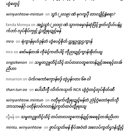
ဟွံတၟေၚ်
winyanhtow-mintun
သၞာံ (၂၀၁၉) ဏံ မုဂကူပိုဲ တာလျိုၚ်နွံရော?
on
အပ္ဍဲသၞာံ (၂၀၁၇) ဏံ သၟာကမၠောန်ဆုဲပြံၚ် ဗၞတ်လၟိဟ်ပန်ဠ
Eenda Monnya
on
က်ဘာ် လုပ်စိုပ်ကၠုၚ် ပ္ဍဲတွဵုရးဍုၚ်မန်
mro
ရဲကွာန်မုဟ်ဒုန်တံ ဟွံပေၚ်စိုတ် လ္တူဥက္ကဌကွာန်
on
ဗော်မန်တအ် ကဵုမံၚ်ကတိပါၚ် ကဵုညးဍုၚ်ကွာန်အိုတ်ယျ
mro
on
ongsikenon
သမ္မတဥူတိၚ်သိၚ် တပ်တးလတူကောန်ဍုၚ်အရေၚ်တအ်
on
ညိဟာ
ပံက်ဂကောံကၠောန်ဗဒှ် တ္ၚဲပၠန်ဂတး ၆၈ ဝါ
minarnon
on
Related
than tun oo
ပေါဲသဳကၠဳ လိက်ကသုက် NCA ဟွံဂွံတၚ်တုပ်စိုတ်ဏီ
on
ဌာန်ပရိုၚ်ဗၠးၜးမန်
winyanhtow.mintun
ဂတဵုမုက်တွဵုရးဍုၚ်မန်တံ ညံၚ်ဂွံတောဲစုတ်သီု
on
ဘာသာမန်ဂှ် ပတိုန်လဝ်ဂလာန်ပ္ဍဲကၠတ်ထဝ်တွဵုရးယျ
ရုဲစှ်
သမ္မတဥူတိၚ်သိၚ် တပ်တးလတူကောန်ဍုၚ်အရေၚ်တအ်ညိဟာ
လွီမန်
on
ပရိုၚ်လက္ကရဴအိုတ်
mintu. winyanhtow
ဇၟာပ်သၟတ်မန် စိုပ်အဝဲတံ ဒးလေပ်ကွတ်ပၞာန်သ္ဇိုၚ်
on
ပေဲါသဳကၠဳ အကြာဇြဟတ်ဓရိုဟ်
ညးစၞးကၠတ်ထဝ်တွဵုရး ဗော်ညဳသၟ