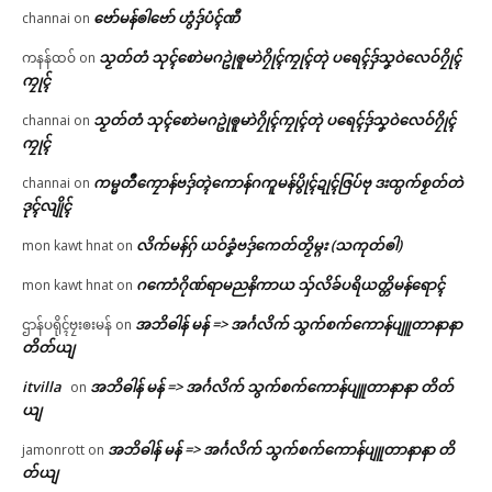
ဗော်မန်ၜါဗော် ဟွံဒှ်ပံၚ်ဏီ
channai
on
သၟတ်တံ သုၚ်စောဲမဂဥုဲၜူမာဲဂၠိုၚ်ကၠုၚ်တုဲ ပရေၚ်ဒှ်သၞဝဲလေဝ်ဂၠိုၚ်
ကနန်ထဝ်
on
ကၠုၚ်
သၟတ်တံ သုၚ်စောဲမဂဥုဲၜူမာဲဂၠိုၚ်ကၠုၚ်တုဲ ပရေၚ်ဒှ်သၞဝဲလေဝ်ဂၠိုၚ်
channai
on
ကၠုၚ်
ကမ္မတဳကၠောန်ဗဒှ်တ္ၚဲကောန်ဂကူမန်ပွိုၚ်ဍုၚ်ဇြပ်ဗု ဒးထ္ပက်စၟတ်တဲ
channai
on
ဒုၚ်လျိုၚ်
လိက်မန်ဂှ် ယဝ်ခၞံဗဒှ်ကေတ်တၟိမ္ဂး (သကုတ်ၜါ)
mon kawt hnat
on
ဂကောံဂိုဏ်ရာမညနိကာယ သှ်လိခ်ပရိယတ္တိမန်ရောၚ်
mon kawt hnat
on
အဘိဓါန် မန် => အၚ်္ဂလိက် သွက်စက်ကောန်ပျူတာနာနာ
ဌာန်ပရိုၚ်ဗၠးၜးမန်
on
တိတ်ယျ
itvilla
အဘိဓါန် မန် => အၚ်္ဂလိက် သွက်စက်ကောန်ပျူတာနာနာ တိတ်
on
ယျ
အဘိဓါန် မန် => အၚ်္ဂလိက် သွက်စက်ကောန်ပျူတာနာနာ တိ
jamonrott
on
တ်ယျ