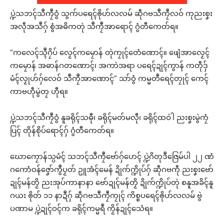
ပ္ဍဲသဘၚ်သဳကၠဳဝွံ သွက်ပရေၚ်ၜိုဟ်လလမ် ဆဵုဂဗသဳကၠဳလဝ် ကုညးစၞး
အလဵုအသဳဂှ် စွံအဓိကတုဲ သဳကၠဳအာရောၚ် ဂွံတီကေတ်ရ။
“ကလေၚ်သ္ၚဳဂၠိပ် လၟေၚ်ကမၠောန် တုဲကၠုၚ်တေံဏောၚ်။ ဖျေံအာလၟေၚ်
ကမၠောန် အဓာန်ဂတဏောၚ်၊ အကာဲအရာ ပရေၚ်ဍုၚ်ကွာန် ကတဵုဒှ်
မံၚ်လၟုဟ်ဂှ်လေဝ် သဳကၠဳအာဏောၚ်” သာ်ဝွံ ကမ္မတဳရေၚ်တၠုၚ် ကေၚ်
ကာဗဟဵုမွဲတၠ ဟီုရ။
ပ္ဍဲသဘၚ်သဳကၠဳဝွံ နူခရိုၚ်သဓီု၊ ခရိုၚ်မတ်မလီု၊ ခရိုၚ်ထဝဲါ ညးစၞးမွဲကၠံ
ပြၚ် တိုန်စိုပ်ရောၚ်ဂှ် ဂွံတီကေတ်ရ။
ဃောကၠောန်သ္ပမံၚ် သဘၚ်သဳကၠဳဗော်ဂှ်ဟေၚ် ပ္ဍဲဂိတုဒဳဇြေမ်ပါ ၂၂ ဏံ
ဂကောံဝန်ဇၞော်ကွဳပၟတ် ဥူအံၚ်မေန် ဍိုက်က္ဍိုပ်ဂှ် ဆဵုဂဗကဵု ညးစၞးဗော်
ဍုၚ်မန်တၟိ ညးအုပ်ကာနာနာ ဗော်ဍုၚ်မန်တၟိ ဍိုက်က္ဍိုပ်တုဲ စနူအခိၚ်နူ
ဂယး ၜိုတ် ၁၁ နာဍဳဂှ် ဆဵုဂဗသဳကၠဳကၠုၚ် ကိစ္စပရေၚ်ၜိုဟ်လလမ် ဗွဲ
ပဏာမ ပ္ဍဲဍုၚ်ဝၚ်က ခရိုၚ်ကမ္မရဳ ကၟိန်ဍုၚ်သေံရ။