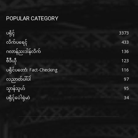
POPULAR CATEGORY
ပရိုၚ်
3373
လိက်ပရေၚ်
433
ဂလာန်ညးဒါန်လိက်
136
ဗဳဒဳယဵု
123
ပရိုင်ပတောံ: Fact-Checking
116
လညာတ်ပါ်ပါဲ
97
သၟာန်သွဟ်
95
ပရိုၚ်ပေဲါရုဲမာဲ
34