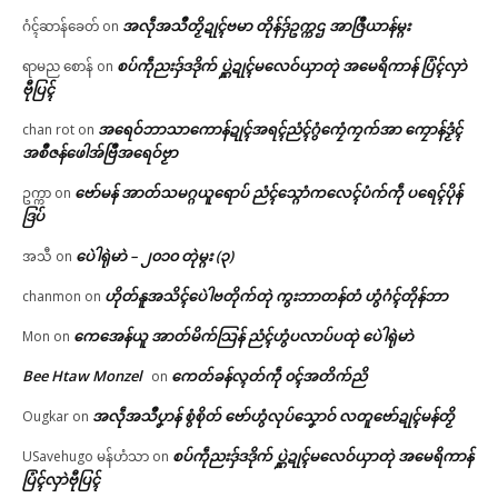
အလဵုအသဳတၟိဍုၚ်ဗမာ တိုန်ဒှ်ဥက္ကဌ အာဇြဳယာန်မ္ဂး
ဂံၚ်ဆာန်ခေတ်
on
စပ်ကဵုညးဒှ်ဒဒိုက် ပ္ဋဲဍုၚ်မလေဝ်ယှာတုဲ အမေရိကာန် ပြံၚ်လှာဲ
ရာမည စောန်
on
ဗီုပြၚ်
အရေဝ်ဘာသာကောန်ဍုၚ်အရၚ်ညံၚ်ဂွံကၠေံကၠက်အာ ကၠောန်ဒၟံၚ်
chan rot
on
အစဳဇန်ဖေါအ်ဗြဳအရေဝ်ဗၟာ
ဗော်မန် အာတ်သမဂ္ဂယူရောပ် ညံၚ်သ္ဂောံကလေၚ်ပံက်ကဵု ပရေၚ်ပိုန်
ဥက္ကာ
on
ဒြပ်
ပေဲါရုဲမာဲ – ၂၀၁၀ တုဲမ္ဂး (၃)
အသီ
on
ဟိုတ်နူအသိၚ်ပေဲါဗတိုက်တုဲ ကွးဘာတန်တံ ဟွံဂံၚ်တိုန်ဘာ
chanmon
on
ကေအေန်ယူ အာတ်မိက်သြန် ညံၚ်ဟွံပလာပ်ပထုဲ ပေဲါရုဲမာဲ
Mon
on
Bee Htaw Monzel
ကေတ်ခန်လ္ၚတ်ကဵု ၀ၚ်အတိက်ညိ
on
အလဵုအသဳပၞာန် စွံစိုတ် ဗော်ဟွံလုပ်သၞောဝ် လတူဗော်ဍုၚ်မန်တၟိ
Ougkar
on
စပ်ကဵုညးဒှ်ဒဒိုက် ပ္ဋဲဍုၚ်မလေဝ်ယှာတုဲ အမေရိကာန်
USavehugo မန်ဟံသာ
on
ပြံၚ်လှာဲဗီုပြၚ်