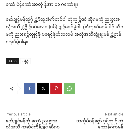
ကောံ ပံၚ်ကောံအာတုဲ ဒှ်အာ ၁၁ ဂကောံရ။
ဗော်ဍုၚ်မန်တၟိဂှ် ပ္ဍဲဂိတုအံက်တဝ်ပါ တုဲကၠုၚ်ဏံ ဆဵုဂဗကဵု ညးစၞးအ
လဵုအသဳ ပ္ဍဲဗွိုၚ်ဒပ်ခလရ (၁၆) ဍုၚ်ရေဝ်မွဲဝါ၊ ပ္ဍဲဂိတုနဝ်ဝေမ်ပါဂှ် ဆဵုဂ
ဗကဵု ညးရေၚ်တၠုၚ်ဖဵု ပရေၚ်ၜိုဟ်လလမ် အလဵုအသဳတွဵုရးမန် ပ္ဍဲဌာန်
ဂအုပ်မွဲဝါရ။
TAGS
ပရိုၚ်
Previous article
Next article
ဗော်ဍုၚ်မန်တၟိ ကေုာံ ညးစၞးအ
သကိုပ်ဝန်ဇၞော် ဒုၚ်တၠုၚ် တ္ၚဲ
လဵုအသဳ ကဆံၚ်ကၟိန်ဍုၚ် ဆဵုဂဗ
ကောန်ဂကူမန်