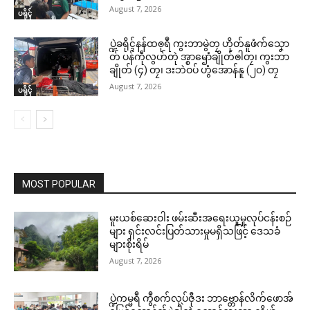
August 7, 2026
ပရိုၚ်
ပ္ဍဲခရိုၚ်နန်ထၜုရဳ ကွးဘာမွဲတၠ ဟိုတ်နူဖံက်သၞော
တ် ပန်ကဵုလွဟ်တုဲ အ္စာၝောံချိုတ်ၜါတၠ၊ ကွးဘာ
ချိုတ် (၄) တၠ၊ ဒးဘဲဝပ် ဟွံအောန်နူ (၂၀) တၠ
August 7, 2026
ပရိုၚ်
MOST POPULAR
မူးယစ်ဆေးဝါး ဖမ်းဆီးအရေးယူမှုလုပ်ငန်းစဉ်
များ ရှင်းလင်းပြတ်သားမှုမရှိသဖြင့် ဒေသခံ
များစိုးရိမ်
August 7, 2026
ပ္ဍဲကမ္မရဳ ကွဳစက်လုပ်ဇီုဒး ဘာဗ္တောန်လိက်ဖောအ်