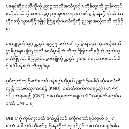
ပရေၚ်ဆဵုဂဗသဳကၠဳကဵု ညးစၞးအလဵုအသဳဗၟာဂှ် ပတိုန်ထ္ၜးကဵု ဌာန်ဂအုပ်
ဗဟဵုတုဲ သဳကၠဳအာရောၚ်ဂှ် ညးအုပ်ကာနာနာ ဗော်ဍုၚ်မန်တၟိ နာဲဟံသာ
ဟီုဂးကဵု သၟာပရိုၚ်ဂမၠိုၚ် ကြဴနူဆဵုဂဗသဳကၠဳကဵု ညးစၞးအလဵုအသဳ တုဲဒှ်ဂှ်
ရ။
ဗော်ဍုၚ်မန်တၟိဂှ် ပ္ဍဲသၞာံ ၁၉၉၅ တေံ ဒေံါကၠုၚ်ပန်ပှော် ကုအလဵုအသဳ
ပၞာန်ဗၟာရ။ ဗွဲကြဴ အလဵုအသဳပၞာန်တံ ကဵုကၠုၚ်ဇြဟတ်ဓရိုဟ် သွက်သ္
ဂောံပြံၚ်လှာဲ ဗီုပြၚ်ဒပ်မၚ်ပယျဵုတုဲ ပ္ဍဲသၞာံ ၂၀၁၀ ဂိတုသေပ်တေမ်ပါ
ဂှ် ဒေံါပန်ပှော် လီုကၠုၚ်ရ။
ပ္ဍဲဂိတုတုဲကၠုၚ်တေံလေဝ် ဝန်ဇၞော်ကွဳပၟတ် ဥူအံၚ်မေန်ဂှ် ဆဵုဂဗသဳကၠဳ
ကၠုၚ် ကုဗော်သွးကရေၚ် (KNU), ဗော်တဴတက်ကရေၚ်ဍာဲ (KNPP),
ဒပ်ပၠတရဴချေၚ် (CNF), ဂကောံဗၠးၜးကချေၚ် (KIO) မဒှ်ဗော်မလုပ်ဂ
ကောံ UNFC ရ။
UNFC ဂှ် ကိုပ်ကၠာတေံ ဒက်ပ္တန်လဝ် နကဵုဂကောံရပ်လွဟ် ၁၂ ဂ
ကောံ မပါလုပ် သီုဗော်ဍုၚ်မန်တၟိတုဲ လၟုဟ်ပ္ဍဲဂှ် ဂကောံကချေၚ်ၜါဂ