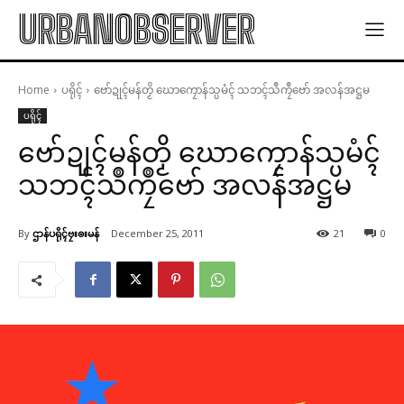
URBANOBSERVER
Home
ပရိုၚ်
ဗော်ဍုၚ်မန်တၟိ ဃောကၠောန်သ္ပမံၚ် သဘၚ်သဳကၠဳဗော် အလန်အဋ္ဌမ
ပရိုၚ်
ဗော်ဍုၚ်မန်တၟိ ဃောကၠောန်သ္ပမံၚ်
သဘၚ်သဳကၠဳဗော် အလန်အဋ္ဌမ
By
ဌာန်ပရိုၚ်ဗၠးၜးမန်
December 25, 2011
21
0