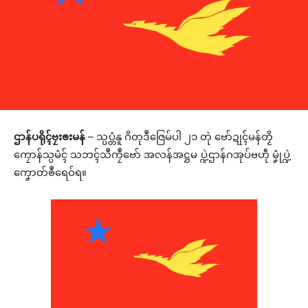
ဌာန်ပရိုၚ်ဗၠးၜးမန်
– သ္ပပ္တံနူ ဂိတုဒဳဇြေမ်ပါ ၂၁ တုဲ ဗော်ဍုၚ်မန်တၟိ
ကၠောန်သ္ပမံၚ် သဘၚ်သဳကၠဳဗော် အလန်အဋ္ဌမ ပ္ဍဲဌာန်ဂအုပ်ဗဟဵု မၞုံပ္ဍဲ
ကၞောတ်ၜဳရေဝ်ရ။