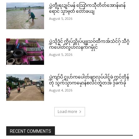
ပ္ဍဲတွဵုရးဍုင်မန် သြောံကသီုတိတ်အောန်မာန်
ရောင် သၟာဗ္ၚတံ တော်ခယျ
August 5, 2026
ပ္ဍဲသ္ၚိဒၟံင် က္ဍိုပ်သ္ကိုပ်ပျူသဝ်ထဳကအ်သံင်ဂှ် သီဂွံ
ကပေါတ်လွဟ်လနက်ဂမၠိုင်
August 5, 2026
ပ္ဍဲကျာ်ပိ င္ရုဟ်ကပေါတ်ဖျာလုပ်ပါၚ်ဖဴ က္ဍင်တိုန်
တုဲ သွက်သၟာကမၠောန်စလိင်တ္ရဲတအ် ဒှ်ခက်ခုဲ
August 4, 2026
Load more
RECENT COMMENTS