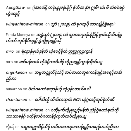
Aungthaw
ဂွံအခေါၚ် တၚ်ယၟုမန်ဟီုဂှ် ၜိုတ်ဆ နာဲ၊ ဣစဳ၊ မာံ၊ မိ တံဓဝ်ရဂှ်
on
ဟွံတၟေၚ်
winyanhtow-mintun
သၞာံ (၂၀၁၉) ဏံ မုဂကူပိုဲ တာလျိုၚ်နွံရော?
on
အပ္ဍဲသၞာံ (၂၀၁၇) ဏံ သၟာကမၠောန်ဆုဲပြံၚ် ဗၞတ်လၟိဟ်ပန်ဠ
Eenda Monnya
on
က်ဘာ် လုပ်စိုပ်ကၠုၚ် ပ္ဍဲတွဵုရးဍုၚ်မန်
mro
ရဲကွာန်မုဟ်ဒုန်တံ ဟွံပေၚ်စိုတ် လ္တူဥက္ကဌကွာန်
on
ဗော်မန်တအ် ကဵုမံၚ်ကတိပါၚ် ကဵုညးဍုၚ်ကွာန်အိုတ်ယျ
mro
on
ongsikenon
သမ္မတဥူတိၚ်သိၚ် တပ်တးလတူကောန်ဍုၚ်အရေၚ်တအ်
on
ညိဟာ
ပံက်ဂကောံကၠောန်ဗဒှ် တ္ၚဲပၠန်ဂတး ၆၈ ဝါ
minarnon
on
ဌာန်ပရိုၚ်ဗၠးၜးမန်
than tun oo
ပေါဲသဳကၠဳ လိက်ကသုက် NCA ဟွံဂွံတၚ်တုပ်စိုတ်ဏီ
on
Related
winyanhtow.mintun
ဂတဵုမုက်တွဵုရးဍုၚ်မန်တံ ညံၚ်ဂွံတောဲစုတ်သီု
on
ရုဲစှ်
ဘာသာမန်ဂှ် ပတိုန်လဝ်ဂလာန်ပ္ဍဲကၠတ်ထဝ်တွဵုရးယျ
သမ္မတဥူတိၚ်သိၚ် တပ်တးလတူကောန်ဍုၚ်အရေၚ်တအ်ညိဟာ
လွီမန်
on
ပရိုၚ်လက္ကရဴအိုတ်