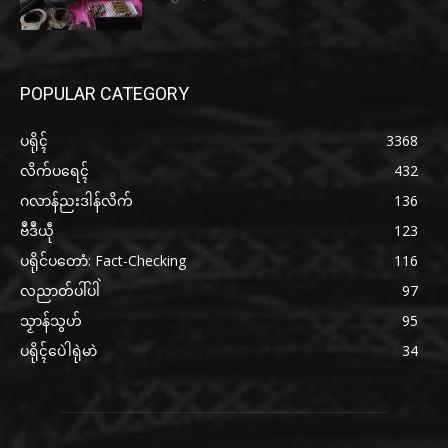
POPULAR CATEGORY
ပရိုၚ်
3368
လိက်ပရေၚ်
432
ဂလာန်ညးဒါန်လိက်
136
ဗဳဒဳယဵု
123
ပရိုင်ပတောံ: Fact-Checking
116
လညာတ်ပါ်ပါဲ
97
သၟာန်သွဟ်
95
ပရိုၚ်ပေဲါရုဲမာဲ
34