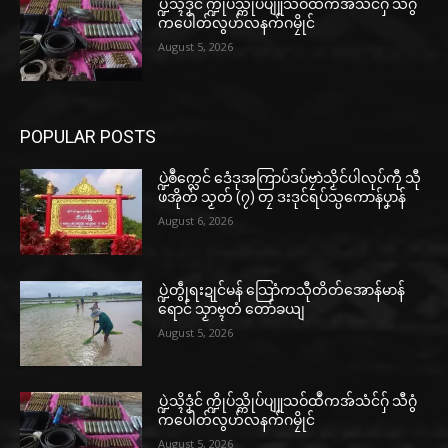
ပ္ဍဲသ္ၚိဒၟံင် က္ဍိုပ်သ္ကိုပ်ပျူသဝ်ထဳကအ်သံင်ဂှ် သီဂွံ
ကပေါတ်လွဟ်လနက်ဂမၠိုင်
August 5, 2026
POPULAR POSTS
ပ္ဍဲၜဳက္လေင် ဒေံဒုအကြာပ်ဒပ်ဗၠာဲသၟိင်ပါလုပ်ကီု သီု
ဖအိုတ် သၟတ် (၇) တၠ ဒးဒုင်ရပ်သ္ပကောန်ပၞာန်
August 6, 2026
ပ္ဍဲတွဵုရးဍုင်မန် သြောံကသီုတိတ်အောန်မာန်
ရောင် သၟာဗ္ၚတံ တော်ခယျ
August 5, 2026
ပ္ဍဲသ္ၚိဒၟံင် က္ဍိုပ်သ္ကိုပ်ပျူသဝ်ထဳကအ်သံင်ဂှ် သီဂွံ
ကပေါတ်လွဟ်လနက်ဂမၠိုင်
August 5, 2026