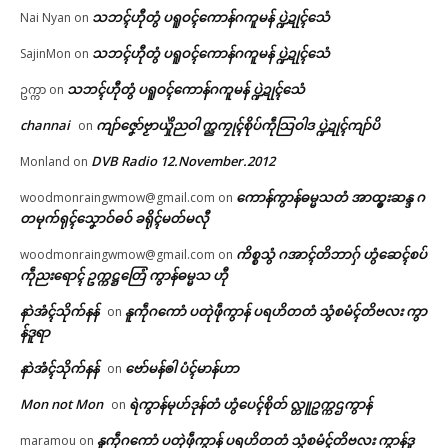
သဘၚ်ဟီုတွံ ပရူဝၚ်ကောန်ဂကူမန် ပ္ဍဲဍုၚ်သေံ
Nai Nyan
on
သဘၚ်ဟီုတွံ ပရူဝၚ်ကောန်ဂကူမန် ပ္ဍဲဍုၚ်သေံ
SajinMon
on
သဘၚ်ဟီုတွံ ပရူဝၚ်ကောန်ဂကူမန် ပ္ဍဲဍုၚ်သေံ
ဥက္ကာ
on
channai
ကျာ်ဇၞော်ဗၟာယှိုဲညဝါ က္ညကၠုၚ်စိုပ်ကဵုသြဝါဒ ပ္ဍဲဍုၚ်ကျာ်ပိ
on
DVB Radio 12.November.2012
Monland
on
ကောန်ကွာန်ဓမ္မသတံ အာထ္ၜးဆန္ဒ ဂ
woodmonraingwmow@gmail.com
on
တမုက်ရုၚ်သၞောဝ်ဓဝ် ခရိုၚ်မတ်မလီု
ကိစ္စသွံ ဂအာၚ်တိဘာဂှ် ဟွံဆေၚ်စပ်
woodmonraingwmow@gmail.com
on
ကဵုညးရောၚ် ဥက္ကဋ္ဌတြေံ ကွာန်ဓမ္မသ ဟီု
နာဲအံၚ်သိုက်နန်
နူကဵုဂကောံ ပတုဲဖဵုကွာန် ပရဟိတတံ သွံစမံၚ်တိဗလး ကွာ
on
န်ဒူရာ
နာဲအံၚ်သိုက်နန်
ဗော်မန်ၜါ ပံၚ်မာန်ဟာ
on
Mon not Mon
ရဲကွာန်မုဟ်ဒုန်တံ ဟွံပေၚ်စိုတ် လ္တူဥက္ကဌကွာန်
on
နူကဵုဂကောံ ပတုဲဖဵုကွာန် ပရဟိတတံ သွံစမံၚ်တိဗလး ကွာန်ဒူ
maramou
on