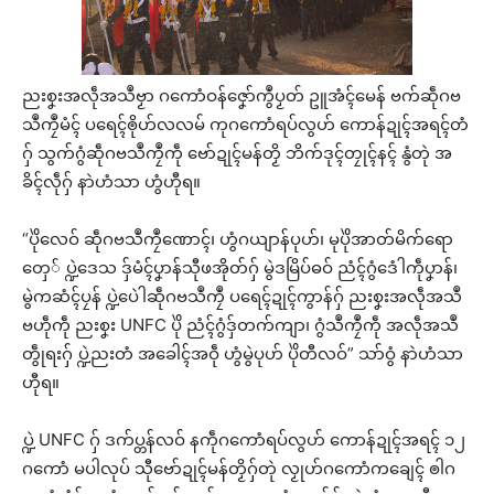
ညးစၞးအလဵုအသဳဗၟာ ဂကောံဝန်ဇၞော်ကွဳပၟတ် ဥူအံၚ်မေန် ဗက်ဆဵုဂဗ
သဳကၠဳမံၚ် ပရေၚ်ၜိုဟ်လလမ် ကုဂကောံရပ်လွဟ် ကောန်ဍုၚ်အရၚ်တံ
ဂှ် သွက်ဂွံဆဵုဂဗသဳကၠဳကဵု ဗော်ဍုၚ်မန်တၟိ ဘိက်ဒုၚ်တၠုၚ်နၚ် နွံတုဲ အ
ခိၚ်လဵုဂှ် နာဲဟံသာ ဟွံဟီုရ။
“ပိုဲလေဝ် ဆဵုဂဗသဳကၠဳဏောၚ်၊ ဟွံဂယျာန်ပုဟ်၊ မုပိုဲအာတ်မိက်ရော
တှေ် ပ္ဍဲဒေသ ဒှ်မံၚ်ပၞာန်သီုဖအိုတ်ဂှ် မွဲဒမြိပ်ဓဝ် ညံၚ်ဂွံဒေံါကဵုပၞာန်၊
မွဲကဆံၚ်ပၠန် ပ္ဍဲပေဲါဆဵုဂဗသဳကၠဳ ပရေၚ်ဍုၚ်ကွာန်ဂှ် ညးစၞးအလဵုအသဳ
ဗဟဵုကဵု ညးစၞး UNFC ပိုဲ ညံၚ်ဂွံဒှ်တက်ကျာ၊ ဂွံသဳကၠဳကဵု အလဵုအသဳ
တွဵုရးဂှ် ပ္ဍဲညးတံ အခေါၚ်အဝဵု ဟွံမွဲပုဟ် ပိုဲတီလဝ်” သာ်ဝွံ နာဲဟံသာ
ဟီုရ။
ပ္ဍဲ UNFC ဂှ် ဒက်ပ္တန်လဝ် နကဵုဂကောံရပ်လွဟ် ကောန်ဍုၚ်အရၚ် ၁၂
ဂကောံ မပါလုပ် သီုဗော်ဍုၚ်မန်တၟိဂှ်တုဲ လၟုဟ်ဂကောံကချေၚ် ၜါဂ