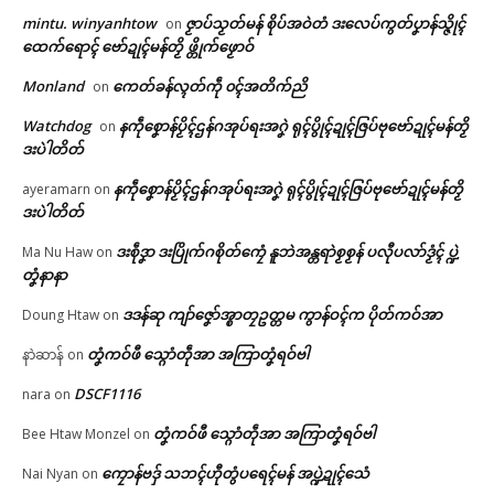
mintu. winyanhtow
ဇၟာပ်သၟတ်မန် စိုပ်အဝဲတံ ဒးလေပ်ကွတ်ပၞာန်သ္ဇိုၚ်
on
ပေဲါသဳကၠဳ အကြာဇြဟတ်ဓရိုဟ်
အလဵုအသဳဍုၚ်ဗၟာတၟိကဵု လစွံစိုတ်
ထေက်ရောၚ် ဗော်ဍုၚ်မန်တၟိ ဖ္တိုက်ဖၟောဝ်
🏛 လညာတ်ပါ်ပဲါ
ပၞာန်
အာဇြဳယာန် ဗီုလဵုဒှ်ကၠုၚ်မာန်ရော
Monland
ကေတ်ခန်လ္ၚတ်ကဵု ၀ၚ်အတိက်ညိ
on
July 14, 2026
…
ညးဒါန်လိက်
In "ဂလာန်ညးဒါန်လိက်"
February 24, 2026
Watchdog
နကဵုစၞောန်ပၟိၚ်ဌန်ဂအုပ်ရးအဂၞဲ ရုၚ်ပွိုၚ်ဍုၚ်ဇြပ်ဗုဗော်ဍုၚ်မန်တၟိ
on
In "လိက်ပရေၚ်"
ဒးပဲါတိတ်
ဗွဳဒဳယဵု
နကဵုစၞောန်ပၟိၚ်ဌန်ဂအုပ်ရးအဂၞဲ ရုၚ်ပွိုၚ်ဍုၚ်ဇြပ်ဗုဗော်ဍုၚ်မန်တၟိ
ayeramarn
on
ဒးပဲါတိတ်
ကေတ်အဆက်
ဒးစဵုဒၞာ ဒးပြိုက်ဂစိုတ်ကၠေံ နူဘဲအန္တရာဲစၟစၟန် ပလီုပလာ်ဒၟံၚ် ပ္ဍဲ
Ma Nu Haw
on
တၞံနာနာ
ဗီုလဵုပံက်အာ ပွံက်အဓိပ္ပဲါၜိုဟ်လ
© ဌာန်ပရိုၚ်ဗၠးၜးမန်
လမ်ရော …
ဒဒန်ဆု ကျာ်ဇၞော်အ္စာတၠဥတ္တမ ကွာန်ဝၚ်က ပိုတ်ကဝ်အာ
Doung Htaw
on
May 18, 2026
တၞံကဝ်ဖီ သ္ဂောံတဵုအာ အကြာတၞံရဝ်ဗါ
နာဲဆာန်
on
In "လိက်ပရေၚ်"
DSCF1116
nara
on
တၞံကဝ်ဖီ သ္ဂောံတဵုအာ အကြာတၞံရဝ်ဗါ
Bee Htaw Monzel
on
ကၠောန်ဗဒှ် သဘၚ်ဟီုတွံပရေၚ်မန် အပ္ဍဲဍုၚ်သေံ
Nai Nyan
on