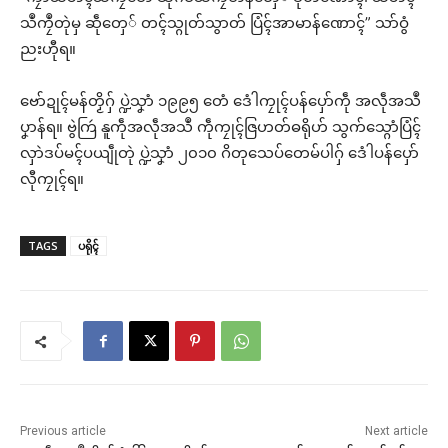
သဳကၠဳတုဲမှ ဆဵုတှေ် တၚ်သ္ဂုတ်သွာတ် ပြံၚ်အာမာန်ဏောၚ်” သာ်ဝွံ
ညးဟီုရ။
ဗော်ဍုၚ်မန်တၟိဂှ် ပ္ဍဲသၞာံ ၁၉၉၅ တေံ ဒေံါကၠုၚ်ပန်ပှော်ကဵု အလဵုအသဳ
ပၞာန်ရ။ ဗွဲကြဴ နူကဵုအလဵုအသဳ ကဵုကၠုၚ်ဇြဟတ်ဓရိုဟ် သွက်သ္ဂောံပြံၚ်
လှာဲဒပ်မၚ်ပယျဵုတုဲ ပ္ဍဲသၞာံ ၂၀၁၀ ဂိတုသေပ်တေမ်ပါဂှ် ဒေံါပန်ပှော်
လီုကၠုၚ်ရ။
TAGS
ပရိုၚ်
Previous article
Next article