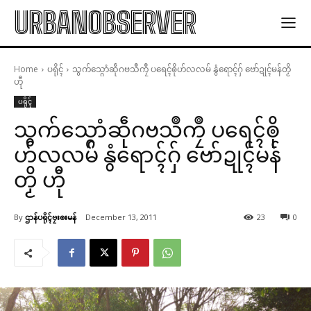
URBANOBSERVER
Home
ပရိုၚ်
သွက်သ္ဂောံဆဵုဂဗသဳကၠဳ ပရေၚ်ၜိုဟ်လလမ် နွံရောၚ်ဂှ် ဗော်ဍုၚ်မန်တၟိ
ဟီု
ပရိုၚ်
သွက်သ္ဂောံဆဵုဂဗသဳကၠဳ ပရေၚ်ၜို
ဟ်လလမ် နွံရောၚ်ဂှ် ဗော်ဍုၚ်မန်
တၟိ ဟီု
By
ဌာန်ပရိုၚ်ဗၠးၜးမန်
December 13, 2011
23
0