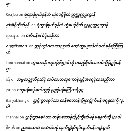
ရာ
ရဲကွာန်မုဟ်ဒုန်တံ ဟွံပေၚ်စိုတ် လ္တူဥက္ကဌကွာန်
Rea Jea
on
နာဲအံၚ်သိုက်နန်
ရဲကွာန်မုဟ်ဒုန်တံ ဟွံပေၚ်စိုတ် လ္တူဥက္ကဌကွာန်
on
ဗော်မန်ၜါ ပံၚ်မာန်ဟာ
ရာမာန်ယ
on
ongsikenon
သ္ဘၚ်သၠာဲဂတးလညာတ် ကေုာံထ္ၜးပျးလိက်ပတ်မန်တြေံတြ
on
ဟ်
တ္ၚဲကောန်ဂကူမန်(၆၅)ဝါ ကဵု ပရေၚ်ၜိုဟ်လလမ်ကၟိန်ဍုၚ်မန်
konchannai
on
ဗၟာ
သမ္မတဥူတိၚ်သိၚ် တပ်တးလတူကောန်ဍုၚ်အရေၚ်တအ်ညိဟာ
မန်
on
ဂကူမန်​သှ်ေၜက်ကၠုၚ် နူဍုၚ်မန်တြေံဟရိပုဉ္ဇ
jor
on
သ္ဘၚ်ကၞာစှေ်ဘာ တန်ဗတောန်ကွိုၚ်ကွိုက်မန် မရနုက်ကဵု (၃)
Banyakhong
on
ဝါ
သ္ဘၚ်ကၞာစှေ်ဘာ တန်ဗတောန်ကွိုၚ်ကွိုက်မန် မရနုက်ကဵု (၃) ဝါ
channai
on
ညးဒေသတံ ဒးထံက်ပၚ် သွက်က္ဍိုပ်ရပ်လွဟ်မန် ဖျေံလွဟ်
ဗီဇမန်
on