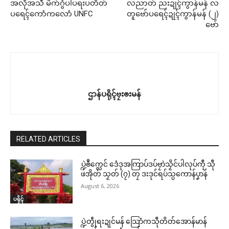
အလဵုအသဳ မိက်ဂွံပါ်ပရးပတိတ်
လညာတ် ညးဍုၚ်ကွာန်မန် လ
ပရေၚ်ကောံကလောံ UNFC
တူဗော်ပရေၚ်ဍုၚ်ကွာန်မန် (၂)
ဗော်
ဌာန်ပရိုၚ်ဗၠးၜးမန်
RELATED ARTICLES
ပ္ဍဲၜဳက္လေင် ဒေံဒုအကြာပ်ဒပ်ဗၠာဲသၟိင်ပါလုပ်ကီု သီု
ဖအိုတ် သၟတ် (၇) တၠ ဒးဒုင်ရပ်သ္ပကောန်ပၞာန်
August 6, 2026
ပရိုၚ်
ပ္ဍဲတွဵုရးဍုင်မန် သြောံကသီုတိတ်အောန်မာန်