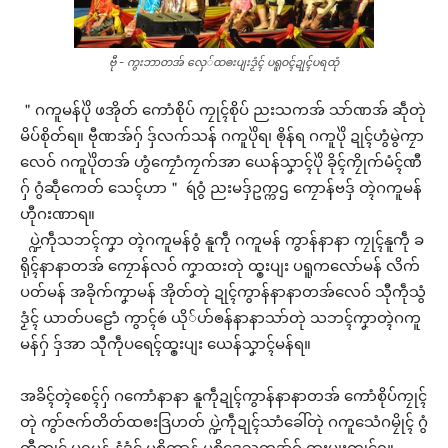
ဗီု - ကွးဘာတအ် လှေ်ထၜးပျးဒၟံၚ် ပရူဝၚ်ဍုၚ်ပရထုံ
＂ဂကူမန်ပိုဲ ဖအိုတ် ကောံစိုပ် ကၠုၚ်စိုပ် ညးသကအ် သာ်ဏအ် ဆဵုတုဲ
မိပ်စိုတ်ရ။ ဗီုဏအ်ဂှ် ဒှ်လက်သန် ဂကူပိုဲရ၊ ၜိုန်ရ ဂကူပိုဲ ဍုၚ်ဟွံမွဲကၠာ
လေဝ် ဂကူပိုဲတအ် ဟွံကၠောံကၠက်အာ ယေန်သၞာၚ်ပိုဲ ခိုၚ်ကၠိုက်မံၚ်ဏီ
ဂှ် ဂွံဆဵုကေတ် သေၚ်ဟာ＂ ရဴဝွံ ညးမဒှ်ဥက္ကဌ ကၠောန်ဗဒှ် တ္ၚဲဂကူမန်
ဟီုဂးဏာရ။
ပ္ဍဲကဵုသဘၚ်ကၞာ တ္ၚဲဂကူမန်ဝွံ နူကဵု ဂကူမန် ကွာန်နာနာ ကၠုၚ်နူကဵု ခ
ရိုၚ်နာနာတအ် ကၠောန်လဝ် ကၞာထးတုဲ ထ္ၜးပျး ပရူကလော်မန် လိက်
ပတ်မန် အခိုက်ကၞာမန် အိုတ်တုဲ ဍုၚ်ကွာန်နာနာတအ်လေဝ် သီုကဵုသွံ
ဒၟံၚ် ယာတ်ပဠောံ ကွာၚ်ၜဴ ယို်ဟ်ၜန်နာနာသာ်တုဲ သဘၚ်ကၞာတ္ၚဲဂကူ
မန်ဂှ် ဒှ်အာ သီုကဵုပရေၚ်ထ္ၜးပျး ယေန်သၞာၚ်မန်ရ။
အခိၚ်တ္ၚဲစေၚ်ဂှ် ဂကောံနာနာ နူကဵုဍုၚ်ကွာန်နာနာတအ် ကောံစိုပ်ကၠုၚ်
တုဲ ကွာ်ဇက်တိတ်ထၜးဒြဟတ် ပ္ဍဲကဵုဍုၚ်သာံခေါ်တုဲ ဂကူသေံဂမၠိုၚ် ဂွံ
တီကၠုၚ် ပရူမန် နွံဒၟံၚ် မုစိကွာန် မုစိဒေသတအ်ဂှ် ထ္ၜးပျးကၠုၚ်ရ။