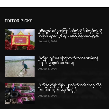
EDITOR PICKS
ပ္ဍဲၜဳက္လေင် ဒေံဒုအကြာပ်ဒပ်ဗၠာဲသၟိင်ပါလုပ်ကီု သီု
ဖအိုတ် သၟတ် (၇) တၠ ဒးဒုင်ရပ်သ္ပကောန်ပၞာန်
August 6, 2026
ပ္ဍဲတွဵုရးဍုင်မန် သြောံကသီုတိတ်အောန်မာန်
ရောင် သၟာဗ္ၚတံ တော်ခယျ
August 5, 2026
ပ္ဍဲသ္ၚိဒၟံင် က္ဍိုပ်သ္ကိုပ်ပျူသဝ်ထဳကအ်သံင်ဂှ် သီဂွံ
ကပေါတ်လွဟ်လနက်ဂမၠိုင်
August 5, 2026