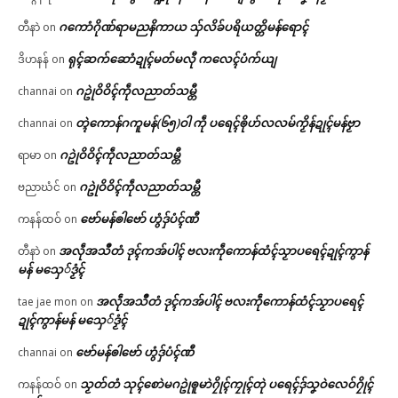
ဂကောံဂိုဏ်ရာမညနိကာယ သှ်လိခ်ပရိယတ္တိမန်ရောၚ်
တီနာဲ
on
ရုၚ်ဆက်ဆောံဍုၚ်မတ်မလီု ကလေၚ်ပံက်ယျ
ဒိဟနန်
on
ဂဥုဲဝိဝိၚ်ကဵုလညာတ်သမ္တီ
channai
on
တ္ၚဲကောန်ဂကူမန်(၆၅)ဝါ ကဵု ပရေၚ်ၜိုဟ်လလမ်ကၟိန်ဍုၚ်မန်ဗၟာ
channai
on
ဂဥုဲဝိဝိၚ်ကဵုလညာတ်သမ္တီ
ရာမာ
on
ဂဥုဲဝိဝိၚ်ကဵုလညာတ်သမ္တီ
ဗညာဃံင်
on
ဗော်မန်ၜါဗော် ဟွံဒှ်ပံၚ်ဏီ
ကနန်ထဝ်
on
အလဵုအသဳတံ ဒုၚ်ကအ်ပါၚ် ဗလးကဵုကောန်ထံၚ်သၟာပရေၚ်ဍုၚ်ကွာန်
တီနာဲ
on
မန် မသှေ်ဒၟံၚ်
အလဵုအသဳတံ ဒုၚ်ကအ်ပါၚ် ဗလးကဵုကောန်ထံၚ်သၟာပရေၚ်
tae jae mon
on
ဍုၚ်ကွာန်မန် မသှေ်ဒၟံၚ်
ဗော်မန်ၜါဗော် ဟွံဒှ်ပံၚ်ဏီ
channai
on
သၟတ်တံ သုၚ်စောဲမဂဥုဲၜူမာဲဂၠိုၚ်ကၠုၚ်တုဲ ပရေၚ်ဒှ်သၞဝဲလေဝ်ဂၠိုၚ်
ကနန်ထဝ်
on