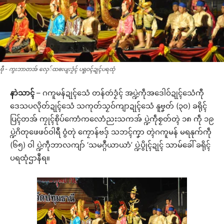
ဗီု - ကွးဘာတအ် လှေ်ထၜးပျးဒၟံၚ် ပရူဝၚ်ဍုၚ်ပရထုံ
နာဲသာၚ်
– ဂကူမန်ဍုၚ်သေံ တန်တဴဒၟံၚ် အပ္ဍဲကဵုအဒေါဝ်ဍုၚ်သေံကီု
ဒေသပလိုတ်ဍုၚ်သေံ သကုတ်သၟဝ်ကျာဍုၚ်သေံ နူဗၞတ် (၃၀) ခရိုၚ်
ပြၚ်တအ် ကၠုၚ်စိုပ်ကောံကလောံညးသကအ် ပ္ဍဲကဵုစၟတ်တ္ၚဲ ၁၈ ကဵု ၁၉
ပ္ဍဲဂိတုဖေဖဝ်ဝါရဳ ဝွံတုဲ ကၠောန်ဗဒှ် သဘၚ်ကၞာ တ္ၚဲဂကူမန် မရနုက်ကဵု
(၆၅) ဝါ ပ္ဍဲကဵုဘာလကျာ် ‘သမဂ္ဂဳယာယာံ’ ပ္ဍဲပွိုၚ်ဍုၚ် သာမ်ခေါ် ခရိုၚ်
ပရထုံဌာနဳရ။