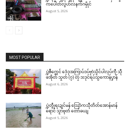
ကပေါတ်လွဟ်လနက်ဂမၠိုင်
August 5, 2026
ပရိုၚ်
MOST POPULAR
ပ္ဍဲၜဳက္လေင် ဒေံဒုအကြာပ်ဒပ်ဗၠာဲသၟိင်ပါလုပ်ကီု သီု
ဖအိုတ် သၟတ် (၇) တၠ ဒးဒုင်ရပ်သ္ပကောန်ပၞာန်
August 6, 2026
ပ္ဍဲတွဵုရးဍုင်မန် သြောံကသီုတိတ်အောန်မာန်
ရောင် သၟာဗ္ၚတံ တော်ခယျ
August 5, 2026