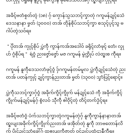
အခိၚ်ဗတံစၟတ်တ္ၚဲ (၁၈) ဂှ် ကၠောန်သ္ပသဘၚ်ကၞာတုဲ ဂကူမန်ဍုၚ်သေံ
ဒေသနာနာ ဗၞတ် (၃၀၀၀) တအ် တိုန်စိုပ်သဘၚ်ကၞာ စသုၚ်ပုၚ်သွ ဗ
ဂါပ်တ္ၚဲသဝ်ရ။
＂ပိုဲတအ် ကၠုၚ်စိုပ် ပ္ဍဲကဵု ကွာန်ကအ်အဒေါဝ် ခရိုၚ်လာံဖုၚ် တေံ၊ လၟု
ဟ် ဂွံစိုပ်ရ＂ ရဴဝွံ ညးဇၞော်ဇၞော် မဇ ဂကူမန် မွဲက္ဍိုပ် လဴထ္ၜးစ ကီုရ။
ဂကူမန် နူကဵုဒေသလာံဖုၚ်ဝွံ ဒှ်ဂကူမန်တမ်မူလ ပ္ဍဲကဵုဍုၚ်သေံတုဲ ညး
တအ် ပတန်ကၠုၚ် ဍုၚ်ကွာန်ညးတအ် ဗၞတ် (၁၃၀၀) သၞာံပြၚ်ရောၚ်။
ပ္ဍဲကဵုသဘၚ်ကၞာဂှ်ဝွံ အခိုက်ကွိၚ်ကွိုက် မန်ဍုၚ်သေံ ကဵု အခိုက်ကွိၚ်
ကွိုက်မန်ဍုၚ်မန်ဂှ် စွံလဝ် သီုကဵု ၜါဝိုၚ်တုဲ တိၚ်တက်ဒၟံၚ်ရ။
အခိၚ်ဗတံဝွံ ပံက်သဘၚ်ကၞာတ္ၚဲဂကူမန်တုဲဂှ် နူကဵုကွာန်နာနာတအ်
ထ္ၜးပျးအခိုက်ကွိၚ်ကွိုက်ညးတအ် ဖအိုတ်တုဲ နူကဵု ဘာဗတောန်လိ
က် ပွိုၚ်ဍုၚ်သာံခေါ်ဂှ် ထၜးပျးကဵုဇာတ် ဝၚ်ဍုၚ်ပထုံဌာနဳကီုရ။