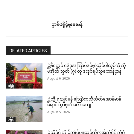
ဌာန်ပရိုၚ်ဗၠးၜးမန်
RELATED ARTICLES
ပ္ဍဲၜဳက္လေင် ဒေံဒုအကြာပ်ဒပ်ဗၠာဲသၟိင်ပါလုပ်ကီု သီု
ဖအိုတ် သၟတ် (၇) တၠ ဒးဒုင်ရပ်သ္ပကောန်ပၞာန်
August 6, 2026
ပရိုၚ်
ပ္ဍဲတွဵုရးဍုင်မန် သြောံကသီုတိတ်အောန်မာန်
ရောင် သၟာဗ္ၚတံ တော်ခယျ
August 5, 2026
ပရိုၚ်
ပ္ဍဲသ္ၚိဒၟံင် က္ဍိုပ်သ္ကိုပ်ပျူသဝ်ထဳကအ်သံင်ဂှ် သီဂွံ