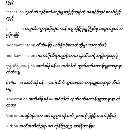
ကၠုၚ်
သၟတ်တံ သုၚ်စောဲမဂဥုဲၜူမာဲဂၠိုၚ်ကၠုၚ်တုဲ ပရေၚ်ဒှ်သၞဝဲလေဝ်ဂၠိုၚ်
channai
on
ကၠုၚ်
ကမ္မတဳကၠောန်ဗဒှ်တ္ၚဲကောန်ဂကူမန်ပွိုၚ်ဍုၚ်ဇြပ်ဗု ဒးထ္ပက်စၟတ်တဲ
channai
on
ဒုၚ်လျိုၚ်
လိက်မန်ဂှ် ယဝ်ခၞံဗဒှ်ကေတ်တၟိမ္ဂး (သကုတ်ၜါ)
mon kawt hnat
on
ဂကောံဂိုဏ်ရာမညနိကာယ သှ်လိခ်ပရိယတ္တိမန်ရောၚ်
mon kawt hnat
on
အဘိဓါန် မန် => အၚ်္ဂလိက် သွက်စက်ကောန်ပျူတာနာနာ
ဌာန်ပရိုၚ်ဗၠးၜးမန်
on
တိတ်ယျ
itvilla
အဘိဓါန် မန် => အၚ်္ဂလိက် သွက်စက်ကောန်ပျူတာနာနာ တိတ်
on
ယျ
အဘိဓါန် မန် => အၚ်္ဂလိက် သွက်စက်ကောန်ပျူတာနာနာ တိ
jamonrott
on
တ်ယျ
ပရေၚ်ပံၚ်တောဲ ဗော် ၁၉၉၀ ကဵု ဗော် ၂၀၁၀ ဂှ် ဒှ်ဒၟံၚ်အခက်ခုဲဖိုဟ်
Mon
on
အလဵုအသဳတၟိဍုၚ်ဗမာ တိုန်ဒှ်ဥက္ကဌ အာဇြဳယာန်မ္ဂး
Nick
on