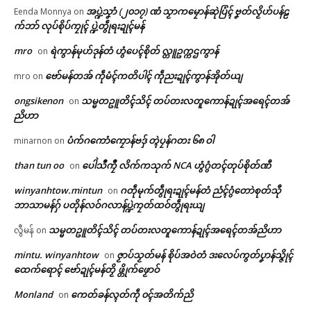
အပ္ဍဲသၞာံ (၂၀၁၇) ဏံ သၟာကမၠောန်ဆုဲပြံၚ် ဗၞတ်လၟိဟ်ပန်ဠ
Eenda Monnya
on
က်ဘာ် လုပ်စိုပ်ကၠုၚ် ပ္ဍဲတွဵုရးဍုၚ်မန်
mro
ရဲကွာန်မုဟ်ဒုန်တံ ဟွံပေၚ်စိုတ် လ္တူဥက္ကဌကွာန်
on
ဗော်မန်တအ် ကဵုမံၚ်ကတိပါၚ် ကဵုညးဍုၚ်ကွာန်အိုတ်ယျ
mro
on
ongsikenon
သမ္မတဥူတိၚ်သိၚ် တပ်တးလတူကောန်ဍုၚ်အရေၚ်တအ်
on
ညိဟာ
ပံက်ဂကောံကၠောန်ဗဒှ် တ္ၚဲပၠန်ဂတး ၆၈ ဝါ
minarnon
on
than tun oo
ပေါဲသဳကၠဳ လိက်ကသုက် NCA ဟွံဂွံတၚ်တုပ်စိုတ်ဏီ
on
winyanhtow.mintun
ဂတဵုမုက်တွဵုရးဍုၚ်မန်တံ ညံၚ်ဂွံတောဲစုတ်သီု
on
ဌာန်ပရိုၚ်ဗၠးၜးမန်
Related
ဘာသာမန်ဂှ် ပတိုန်လဝ်ဂလာန်ပ္ဍဲကၠတ်ထဝ်တွဵုရးယျ
ရုဲစှ်
သမ္မတဥူတိၚ်သိၚ် တပ်တးလတူကောန်ဍုၚ်အရေၚ်တအ်ညိဟာ
လွီမန်
on
mintu. winyanhtow
ဇၟာပ်သၟတ်မန် စိုပ်အဝဲတံ ဒးလေပ်ကွတ်ပၞာန်သ္ဇိုၚ်
on
ထေက်ရောၚ် ဗော်ဍုၚ်မန်တၟိ ဖ္တိုက်ဖၟောဝ်
ပရိုၚ်လက္ကရဴအိုတ်
Monland
ကေတ်ခန်လ္ၚတ်ကဵု ၀ၚ်အတိက်ညိ
on
မန်ပ္ဍဲ မန်မ္ၚး သ္ဒးဒှ်မွဲမှပ် မွဲကသပ်
မန် ဒးလုပ်ကေတ်တာလျိုၚ် ယိုက်
🏛 လညာတ်ပါ်ပဲါ