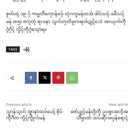
စၟတ်တ္ၚဲ ၁၉ ဂှ် ကမ္မတဳကၠောန်ဗဒှ် တ္ၚဲဂကူမန်တအ် ဖါပ်သၚ် ခမဳသၚ်
မန် (၈၅) ဇကုတုဲ ရာဒနာ သွက်တၠတိဨကရာဇ်ဍုၚ်သေံ အာယုက်ကဵု
ဂွံဂၠိၚ် သၞိၚ်ကဵုဂွံသ္ၚောဲရ။
TAGS
ပရိုၚ်
Previous article
Next article
သၟာန်သွဟ် အ္စာနာဲထဝ်ပေၚ် စိုပ်
ဗော်ဍုၚ်မန်တၟိကဵု ညးစၞးအလဵုအ
ကဵုဂဳတ ကွိၚ်ကွိုက်မန်
သဳဗၟာတံ ထပ်ဆဵုဂဗပၠန်ရောၚ်