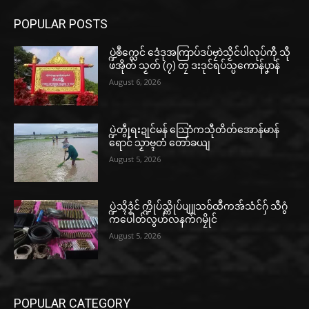
POPULAR POSTS
ပ္ဍဲၜဳက္လေင် ဒေံဒုအကြာပ်ဒပ်ဗၠာဲသၟိင်ပါလုပ်ကီု သီု
ဖအိုတ် သၟတ် (၇) တၠ ဒးဒုင်ရပ်သ္ပကောန်ပၞာန်
August 6, 2026
ပ္ဍဲတွဵုရးဍုင်မန် သြောံကသီုတိတ်အောန်မာန်
ရောင် သၟာဗ္ၚတံ တော်ခယျ
August 5, 2026
ပ္ဍဲသ္ၚိဒၟံင် က္ဍိုပ်သ္ကိုပ်ပျူသဝ်ထဳကအ်သံင်ဂှ် သီဂွံ
ကပေါတ်လွဟ်လနက်ဂမၠိုင်
August 5, 2026
POPULAR CATEGORY