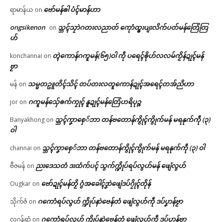
ဗော်မန်ၜါ ပံၚ်မာန်ဟာ
ရာမာန်ယ
on
ongsikenon
သ္ဘၚ်သၠာဲဂတးလညာတ် ကေုာံထ္ၜးပျးလိက်ပတ်မန်တြေံတြ
on
ဟ်
တ္ၚဲကောန်ဂကူမန်(၆၅)ဝါ ကဵု ပရေၚ်ၜိုဟ်လလမ်ကၟိန်ဍုၚ်မန်
konchannai
on
ဗၟာ
သမ္မတဥူတိၚ်သိၚ် တပ်တးလတူကောန်ဍုၚ်အရေၚ်တအ်ညိဟာ
မန်
on
ဂကူမန်​သှ်ေၜက်ကၠုၚ် နူဍုၚ်မန်တြေံဟရိပုဉ္ဇ
jor
on
သ္ဘၚ်ကၞာစှေ်ဘာ တန်ဗတောန်ကွိုၚ်ကွိုက်မန် မရနုက်ကဵု (၃)
Banyakhong
on
ဝါ
သ္ဘၚ်ကၞာစှေ်ဘာ တန်ဗတောန်ကွိုၚ်ကွိုက်မန် မရနုက်ကဵု (၃) ဝါ
channai
on
ညးဒေသတံ ဒးထံက်ပၚ် သွက်က္ဍိုပ်ရပ်လွဟ်မန် ဖျေံလွဟ်
ဗီဇမန်
on
ဗော်ဍုၚ်မန်တၟိ ဂွံအခေါၚ်ဒၞာဲဖျေံဒပ်ဂၠိုၚ်တိုန်
Ougkar
on
ဂကောံရပ်လွဟ် က္ဍိုပ်နာဲဗေန်တံ ဖျေံလွဟ်ကဵု ဒပ်ပၞာန်ဗၟာ
သိုက်ဇံ
on
ဂကောံရပ်လွဟ် က္ဍိုပ်နာဲဗေန်တံ ဖျေံလွဟ်ကဵု ဒပ်ပၞာန်ဗၟာ
လဂ္ဂန်ရာံ
on