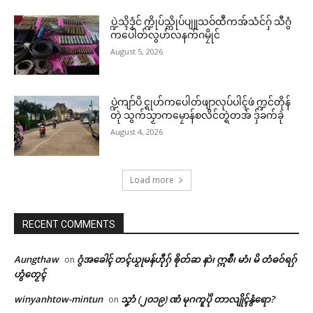
ပ္ဍဲသ္ၚိဒၟံင် က္ဍိုပ်သ္ကိုပ်ပျူသဝ်ထဳကအ်သံင်ဂှ် သီဂွံ
ကပေါတ်လွဟ်လနက်ဂမၠိုင်
August 5, 2026
ပ္ဍဲကျာ်ပိ င္ရုဟ်ကပေါတ်ဖျာလုပ်ပါၚ်ဖဴ က္ဍင်တိုန်
တုဲ သွက်သၟာကမၠောန်စလိင်တ္ရဲတအ် ဒှ်ခက်ခုဲ
August 4, 2026
Load more
RECENT COMMENTS
Aungthaw
ဂွံအခေါၚ် တၚ်ယၟုမန်ဟီုဂှ် ၜိုတ်ဆ နာဲ၊ ဣစဳ၊ မာံ၊ မိ တံဓဝ်ရဂှ်
on
ဟွံတၟေၚ်
winyanhtow-mintun
သၞာံ (၂၀၁၉) ဏံ မုဂကူပိုဲ တာလျိုၚ်နွံရော?
on