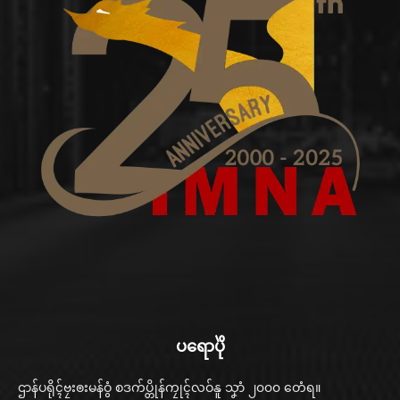
ပရောပိုဲ
ဌာန်ပရိုၚ်ဗၠးၜးမန်ဝွံ စဒက်ပ္တိုန်ကၠုၚ်လဝ်နူ သၞာံ ၂၀၀၀ တေံရ။