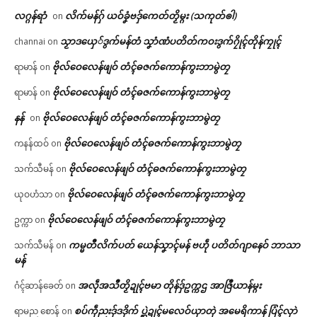
လဂ္ဂန်ရာံ
လိက်မန်ဂှ် ယဝ်ခၞံဗဒှ်ကေတ်တၟိမ္ဂး (သကုတ်ၜါ)
on
သၟာဒယှေ်ဒွက်မန်တံ သၞာံဏံပတိတ်ကဝးဒွက်ဂၠိုၚ်တိုန်ကၠုၚ်
channai
on
ဗိုလ်ဝေလေန်ဖျဝ် တံၚ်ဓဇက်ကောန်ကွးဘာမွဲတၠ
ရာမာန်
on
ဗိုလ်ဝေလေန်ဖျဝ် တံၚ်ဓဇက်ကောန်ကွးဘာမွဲတၠ
ရာမာန်
on
နန်
ဗိုလ်ဝေလေန်ဖျဝ် တံၚ်ဓဇက်ကောန်ကွးဘာမွဲတၠ
on
ဗိုလ်ဝေလေန်ဖျဝ် တံၚ်ဓဇက်ကောန်ကွးဘာမွဲတၠ
ကနန်ထဝ်
on
ဗိုလ်ဝေလေန်ဖျဝ် တံၚ်ဓဇက်ကောန်ကွးဘာမွဲတၠ
သက်သီမန်
on
ဗိုလ်ဝေလေန်ဖျဝ် တံၚ်ဓဇက်ကောန်ကွးဘာမွဲတၠ
ယုဝဟံသာ
on
ဗိုလ်ဝေလေန်ဖျဝ် တံၚ်ဓဇက်ကောန်ကွးဘာမွဲတၠ
ဥက္ကာ
on
ကမ္မတဳလိက်ပတ် ယေန်သၞာၚ်မန် ဗဟဵု ပတိတ်ဂျာနေဝ် ဘာသာ
သက်သီမန်
on
မန်
အလဵုအသဳတၟိဍုၚ်ဗမာ တိုန်ဒှ်ဥက္ကဌ အာဇြဳယာန်မ္ဂး
ဂံၚ်ဆာန်ခေတ်
on
စပ်ကဵုညးဒှ်ဒဒိုက် ပ္ဋဲဍုၚ်မလေဝ်ယှာတုဲ အမေရိကာန် ပြံၚ်လှာဲ
ရာမည စောန်
on