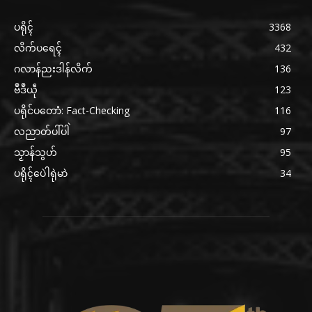
ပရိုၚ်
3368
လိက်ပရေၚ်
432
ဂလာန်ညးဒါန်လိက်
136
ဗဳဒဳယဵု
123
ပရိုင်ပတောံ: Fact-Checking
116
လညာတ်ပါ်ပါဲ
97
သၟာန်သွဟ်
95
ပရိုၚ်ပေဲါရုဲမာဲ
34