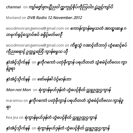
channai
ကျာ်ဇၞော်ဗၟာယှိုဲညဝါ က္ညကၠုၚ်စိုပ်ကဵုသြဝါဒ ပ္ဍဲဍုၚ်ကျာ်ပိ
on
DVB Radio 12.November.2012
Monland
on
ကောန်ကွာန်ဓမ္မသတံ အာထ္ၜးဆန္ဒ ဂ
woodmonraingwmow@gmail.com
on
တမုက်ရုၚ်သၞောဝ်ဓဝ် ခရိုၚ်မတ်မလီု
ကိစ္စသွံ ဂအာၚ်တိဘာဂှ် ဟွံဆေၚ်စပ်
woodmonraingwmow@gmail.com
on
ကဵုညးရောၚ် ဥက္ကဋ္ဌတြေံ ကွာန်ဓမ္မသ ဟီု
နာဲအံၚ်သိုက်နန်
နူကဵုဂကောံ ပတုဲဖဵုကွာန် ပရဟိတတံ သွံစမံၚ်တိဗလး ကွာ
on
န်ဒူရာ
နာဲအံၚ်သိုက်နန်
ဗော်မန်ၜါ ပံၚ်မာန်ဟာ
on
Mon not Mon
ရဲကွာန်မုဟ်ဒုန်တံ ဟွံပေၚ်စိုတ် လ္တူဥက္ကဌကွာန်
on
နူကဵုဂကောံ ပတုဲဖဵုကွာန် ပရဟိတတံ သွံစမံၚ်တိဗလး ကွာန်ဒူ
maramou
on
ရာ
ရဲကွာန်မုဟ်ဒုန်တံ ဟွံပေၚ်စိုတ် လ္တူဥက္ကဌကွာန်
Rea Jea
on
နာဲအံၚ်သိုက်နန်
ရဲကွာန်မုဟ်ဒုန်တံ ဟွံပေၚ်စိုတ် လ္တူဥက္ကဌကွာန်
on