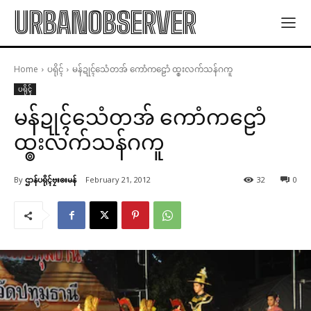
URBANOBSERVER
Home
ပရိုၚ်
မန်ဍုၚ်သေံတအ် ကောံကဠောံ ထ္ၜးလက်သန်ဂကူ
ပရိုၚ်
မန်ဍုၚ်သေံတအ် ကောံကဠောံ
ထ္ၜးလက်သန်ဂကူ
By
ဌာန်ပရိုၚ်ဗၠးၜးမန်
February 21, 2012
32
0