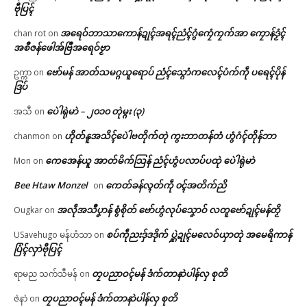
ဗီုပြၚ်
အရေဝ်ဘာသာကောန်ဍုၚ်အရၚ်ညံၚ်ဂွံကၠေံကၠက်အာ ကၠောန်ဒၟံၚ်
chan rot
on
အစဳဇန်ဖေါအ်ဗြဳအရေဝ်ဗၟာ
ဗော်မန် အာတ်သမဂ္ဂယူရောပ် ညံၚ်သ္ဂောံကလေၚ်ပံက်ကဵု ပရေၚ်ပိုန်
ဥက္ကာ
on
ဒြပ်
ပေဲါရုဲမာဲ – ၂၀၁၀ တုဲမ္ဂး (၃)
အသီ
on
ဟိုတ်နူအသိၚ်ပေဲါဗတိုက်တုဲ ကွးဘာတန်တံ ဟွံဂံၚ်တိုန်ဘာ
chanmon
on
ကေအေန်ယူ အာတ်မိက်သြန် ညံၚ်ဟွံပလာပ်ပထုဲ ပေဲါရုဲမာဲ
Mon
on
Bee Htaw Monzel
ကေတ်ခန်လ္ၚတ်ကဵု ၀ၚ်အတိက်ညိ
on
အလဵုအသဳပၞာန် စွံစိုတ် ဗော်ဟွံလုပ်သၞောဝ် လတူဗော်ဍုၚ်မန်တၟိ
Ougkar
on
စပ်ကဵုညးဒှ်ဒဒိုက် ပ္ဋဲဍုၚ်မလေဝ်ယှာတုဲ အမေရိကာန်
USavehugo မန်ဟံသာ
on
ပြံၚ်လှာဲဗီုပြၚ်
တၠပညာဝၚ်မန် ဒံက်တာနာဲပါန်လှ စုတိ
ရာမည သက်သီမန်
on
တၠပညာဝၚ်မန် ဒံက်တာနာဲပါန်လှ စုတိ
ဇဲနာဲ
on