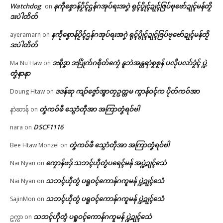
ရောၚ်
ဂၠေၚ်ပၞာန်မန်ဂှ် ဇြိုၚ်မံၚ်စိုတ်ဟာ …
Watchdog
နကဵုစၞောန်ပၟိၚ်ဌန်ဂအုပ်ရးအဂၞဲ ရုၚ်ပွိုၚ်ဍုၚ်ဇြပ်ဗုဗော်ဍုၚ်မန်တၟိ
on
May 21, 2026
June 12, 2026
ဒးပဲါတိတ်
ညးဒါန်လိက်
In "လိက်ပရေၚ်"
In "ပရိုၚ်"
နကဵုစၞောန်ပၟိၚ်ဌန်ဂအုပ်ရးအဂၞဲ ရုၚ်ပွိုၚ်ဍုၚ်ဇြပ်ဗုဗော်ဍုၚ်မန်တၟိ
ayeramarn
on
ဒးပဲါတိတ်
ဗွဳဒဳယဵု
ဒးစဵုဒၞာ ဒးပြိုက်ဂစိုတ်ကၠေံ နူဘဲအန္တရာဲစၟစၟန် ပလီုပလာ်ဒၟံၚ် ပ္ဍဲ
Ma Nu Haw
on
ကေတ်အဆက်
တၞံနာနာ
ဒဒန်ဆု ကျာ်ဇၞော်အ္စာတၠဥတ္တမ ကွာန်ဝၚ်က ပိုတ်ကဝ်အာ
Doung Htaw
on
အသေအဟာန် တ္ရဲကောန်ဂကူမန်
မရနုက်ကဵု (၇၉) ဝါ ကွာန်ပလိုၚ်ဂျ
တၞံကဝ်ဖီ သ္ဂောံတဵုအာ အကြာတၞံရဝ်ဗါ
နာဲဆာန်
on
© ဌာန်ပရိုၚ်ဗၠးၜးမန်
ပါန် အလုံပွိုၚ်ဍုၚ်ကျာ်ပိ
February 2, 2026
DSCF1116
nara
on
In "ပရိုၚ်"
တၞံကဝ်ဖီ သ္ဂောံတဵုအာ အကြာတၞံရဝ်ဗါ
Bee Htaw Monzel
on
ကၠောန်ဗဒှ် သဘၚ်ဟီုတွံပရေၚ်မန် အပ္ဍဲဍုၚ်သေံ
Nai Nyan
on
သဘၚ်ဟီုတွံ ပရူဝၚ်ကောန်ဂကူမန် ပ္ဍဲဍုၚ်သေံ
Nai Nyan
on
သဘၚ်ဟီုတွံ ပရူဝၚ်ကောန်ဂကူမန် ပ္ဍဲဍုၚ်သေံ
SajinMon
on
သဘၚ်ဟီုတွံ ပရူဝၚ်ကောန်ဂကူမန် ပ္ဍဲဍုၚ်သေံ
ဥက္ကာ
on