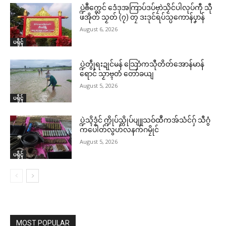
ပ္ဍဲၜဳက္လေင် ဒေံဒုအကြာပ်ဒပ်ဗၠာဲသၟိင်ပါလုပ်ကီု သီု
ဖအိုတ် သၟတ် (၇) တၠ ဒးဒုင်ရပ်သ္ပကောန်ပၞာန်
August 6, 2026
ပရိုၚ်
ပ္ဍဲတွဵုရးဍုင်မန် သြောံကသီုတိတ်အောန်မာန်
ရောင် သၟာဗ္ၚတံ တော်ခယျ
August 5, 2026
ပရိုၚ်
ပ္ဍဲသ္ၚိဒၟံင် က္ဍိုပ်သ္ကိုပ်ပျူသဝ်ထဳကအ်သံင်ဂှ် သီဂွံ
ကပေါတ်လွဟ်လနက်ဂမၠိုင်
August 5, 2026
ပရိုၚ်
MOST POPULAR