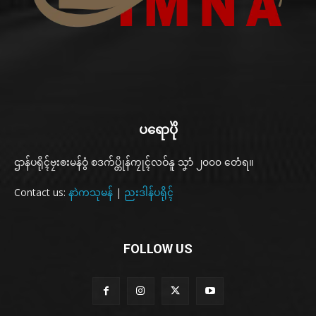
ပရောပိုဲ
ဌာန်ပရိုၚ်ဗၠးၜးမန်ဝွံ စဒက်ပ္တိုန်ကၠုၚ်လဝ်နူ သၞာံ ၂၀၀၀ တေံရ။
Contact us:
နာဲကသုမန်
|
ညးဒါန်ပရိုၚ်
FOLLOW US