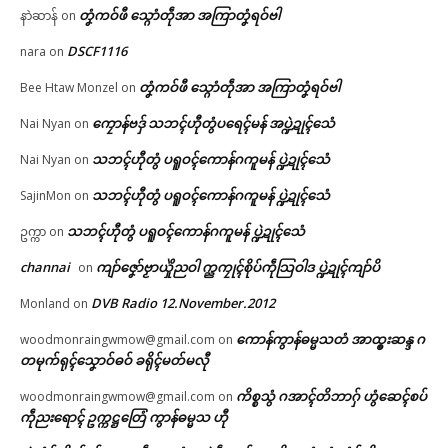
တၞံကဝ်ဖီ သ္ဂောံတဵုအာ အကြာတၞံရဝ်ဗါ
နာဲဆာန်
on
DSCF1116
nara
on
တၞံကဝ်ဖီ သ္ဂောံတဵုအာ အကြာတၞံရဝ်ဗါ
Bee Htaw Monzel
on
ကၠောန်ဗဒှ် သဘၚ်ဟီုတွံပရေၚ်မန် အပ္ဍဲဍုၚ်သေံ
Nai Nyan
on
သဘၚ်ဟီုတွံ ပရူဝၚ်ကောန်ဂကူမန် ပ္ဍဲဍုၚ်သေံ
Nai Nyan
on
သဘၚ်ဟီုတွံ ပရူဝၚ်ကောန်ဂကူမန် ပ္ဍဲဍုၚ်သေံ
SajinMon
on
သဘၚ်ဟီုတွံ ပရူဝၚ်ကောန်ဂကူမန် ပ္ဍဲဍုၚ်သေံ
ဥက္ကာ
on
channai
ကျာ်ဇၞော်ဗၟာယှိုဲညဝါ က္ညကၠုၚ်စိုပ်ကဵုသြဝါဒ ပ္ဍဲဍုၚ်ကျာ်ပိ
on
DVB Radio 12.November.2012
Monland
on
ကောန်ကွာန်ဓမ္မသတံ အာထ္ၜးဆန္ဒ ဂ
woodmonraingwmow@gmail.com
on
တမုက်ရုၚ်သၞောဝ်ဓဝ် ခရိုၚ်မတ်မလီု
ကိစ္စသွံ ဂအာၚ်တိဘာဂှ် ဟွံဆေၚ်စပ်
woodmonraingwmow@gmail.com
on
ကဵုညးရောၚ် ဥက္ကဋ္ဌတြေံ ကွာန်ဓမ္မသ ဟီု