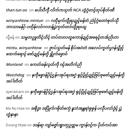
ရုဲစှ်
than tun oo
ပေါဲသဳကၠဳ လိက်ကသုက် NCA ဟွံဂွံတၚ်တုပ်စိုတ်ဏီ
on
ပရိုၚ်လက္ကရဴအိုတ်
winyanhtow.mintun
ဂတဵုမုက်တွဵုရးဍုၚ်မန်တံ ညံၚ်ဂွံတောဲစုတ်သီု
on
ဘာသာမန်ဂှ် ပတိုန်လဝ်ဂလာန်ပ္ဍဲကၠတ်ထဝ်တွဵုရးယျ
စာၚ်ပ္ဍဲခရိုၚ်
တင်ရန်တၟအ် တ္ၚဲကောန်ဂကူ
🏛 လညာတ်ပါ်ပဲါ
သမ္မတဥူတိၚ်သိၚ် တပ်တးလတူကောန်ဍုၚ်အရေၚ်တအ်ညိဟာ
လွီမန်
on
April 20, 2026
မန် လ္ပကဵုဗၠးတိတ်အာညိ
In "လိက်ပရေၚ်"
January 26, 2026
mintu. winyanhtow
ဇၟာပ်သၟတ်မန် စိုပ်အဝဲတံ ဒးလေပ်ကွတ်ပၞာန်သ္ဇိုၚ်
on
ညးဒါန်လိက်
In "ပရိုၚ်"
ထေက်ရောၚ် ဗော်ဍုၚ်မန်တၟိ ဖ္တိုက်ဖၟောဝ်
ဗွဳဒဳယဵု
Monland
ကေတ်ခန်လ္ၚတ်ကဵု ၀ၚ်အတိက်ညိ
on
Watchdog
နကဵုစၞောန်ပၟိၚ်ဌန်ဂအုပ်ရးအဂၞဲ ရုၚ်ပွိုၚ်ဍုၚ်ဇြပ်ဗုဗော်ဍုၚ်မန်တၟိ
on
ကေတ်အဆက်
ဒးပဲါတိတ်
နကဵုစၞောန်ပၟိၚ်ဌန်ဂအုပ်ရးအဂၞဲ ရုၚ်ပွိုၚ်ဍုၚ်ဇြပ်ဗုဗော်ဍုၚ်မန်တၟိ
ayeramarn
on
ကမ်ဘဲဝိပက် ညးဍုၚ်ကွာန် ဒးယို
ဒးပဲါတိတ်
က်ဂၠေၚ်ဝန်ပၞာန်ဗၟာ ဆလအ်ဂွံအိုတ်
© ဌာန်ပရိုၚ်ဗၠးၜးမန်
အာရော …
ဒးစဵုဒၞာ ဒးပြိုက်ဂစိုတ်ကၠေံ နူဘဲအန္တရာဲစၟစၟန် ပလီုပလာ်ဒၟံၚ် ပ္ဍဲ
Ma Nu Haw
on
March 4, 2026
တၞံနာနာ
In "ပရိုၚ်"
ဒဒန်ဆု ကျာ်ဇၞော်အ္စာတၠဥတ္တမ ကွာန်ဝၚ်က ပိုတ်ကဝ်အာ
Doung Htaw
on