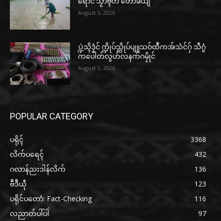
ရောင် သၟာဗ္ၚတံ တော်ခယျ
August 5, 2026
ပ္ဍဲသ္ၚိဒၟံင် က္ဍိုပ်သ္ကိုပ်ပျူသဝ်ထဳကအ်သံင်ဂှ် သီဂွံ
ကပေါတ်လွဟ်လနက်ဂမၠိုင်
August 5, 2026
POPULAR CATEGORY
ပရိုၚ်
3368
လိက်ပရေၚ်
432
ဂလာန်ညးဒါန်လိက်
136
ဗဳဒဳယဵု
123
ပရိုင်ပတောံ: Fact-Checking
116
လညာတ်ပါ်ပါဲ
97