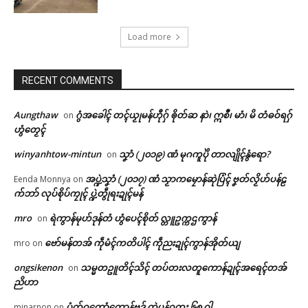
Load more
RECENT COMMENTS
Aungthaw
ဂွံအခေါၚ် တၚ်ယၟုမန်ဟီုဂှ် ၜိုတ်ဆ နာဲ၊ ဣစဳ၊ မာံ၊ မိ တံဓဝ်ရဂှ်
on
ဟွံတၟေၚ်
winyanhtow-mintun
သၞာံ (၂၀၁၉) ဏံ မုဂကူပိုဲ တာလျိုၚ်နွံရော?
on
အပ္ဍဲသၞာံ (၂၀၁၇) ဏံ သၟာကမၠောန်ဆုဲပြံၚ် ဗၞတ်လၟိဟ်ပန်ဠ
Eenda Monnya
on
က်ဘာ် လုပ်စိုပ်ကၠုၚ် ပ္ဍဲတွဵုရးဍုၚ်မန်
mro
ရဲကွာန်မုဟ်ဒုန်တံ ဟွံပေၚ်စိုတ် လ္တူဥက္ကဌကွာန်
on
ဗော်မန်တအ် ကဵုမံၚ်ကတိပါၚ် ကဵုညးဍုၚ်ကွာန်အိုတ်ယျ
mro
on
ongsikenon
သမ္မတဥူတိၚ်သိၚ် တပ်တးလတူကောန်ဍုၚ်အရေၚ်တအ်
on
ဌာန်ပရိုၚ်ဗၠးၜးမန်
ညိဟာ
Related
ပံက်ဂကောံကၠောန်ဗဒှ် တ္ၚဲပၠန်ဂတး ၆၈ ဝါ
minarnon
on