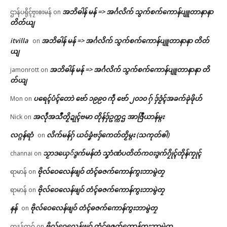
အဘိဓါန် မန် => အၚ်္ဂလိက် သွက်စက်ကောန်ပျူတာနာနာ
ဌာန်ပရိုၚ်ဗၠးၜးမန်
on
တိတ်ယျ
itvilla
အဘိဓါန် မန် => အၚ်္ဂလိက် သွက်စက်ကောန်ပျူတာနာနာ တိတ်
on
ယျ
အဘိဓါန် မန် => အၚ်္ဂလိက် သွက်စက်ကောန်ပျူတာနာနာ တိ
jamonrott
on
တ်ယျ
ပရေၚ်ပံၚ်တောဲ ဗော် ၁၉၉၀ ကဵု ဗော် ၂၀၁၀ ဂှ် ဒှ်ဒၟံၚ်အခက်ခုဲဖိုဟ်
Mon
on
အလဵုအသဳတၟိဍုၚ်ဗမာ တိုန်ဒှ်ဥက္ကဌ အာဇြဳယာန်မ္ဂး
Nick
on
လဂ္ဂန်ရာံ
လိက်မန်ဂှ် ယဝ်ခၞံဗဒှ်ကေတ်တၟိမ္ဂး (သကုတ်ၜါ)
on
သၟာဒယှေ်ဒွက်မန်တံ သၞာံဏံပတိတ်ကဝးဒွက်ဂၠိုၚ်တိုန်ကၠုၚ်
channai
on
ဗိုလ်ဝေလေန်ဖျဝ် တံၚ်ဓဇက်ကောန်ကွးဘာမွဲတၠ
ရာမာန်
on
ဗိုလ်ဝေလေန်ဖျဝ် တံၚ်ဓဇက်ကောန်ကွးဘာမွဲတၠ
ရာမာန်
on
နန်
ဗိုလ်ဝေလေန်ဖျဝ် တံၚ်ဓဇက်ကောန်ကွးဘာမွဲတၠ
on
ဗိုလ်ဝေလေန်ဖျဝ် တံၚ်ဓဇက်ကောန်ကွးဘာမွဲတၠ
ကနန်ထဝ်
on