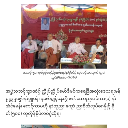
သဘၚ်ကၞာကျဝ်ဒုၚ်ပတိုန်ဂုဏ်စရာဲနာဲၚိုဲတိၚ် တ္ၚဲပေၚ်အာယုက် (၉၀)
သၞာံ(Photo-IMNA)
အပ္ဍဲသဘၚ်ကၞာဏံဂှ် က္ဍိုပ်သ္ကိုပ်ဗော်ဒဳမဝ်ကရေဇြဳအလုံးဒေသရးမန်
ဥက္ကဌဇၞော်နာဲဇၞူမန်၊ နူဗော်ဍုၚ်မန်တၟိ ဖက်ဆောညအုပ်ကာ(၁) နာဲ
အံၚ်မေန်၊ ကေၚ်ကာဗဟဵု နာဲတၠညး ကေုာံ ညးစိုတ်လုပ်စဂမၠိုၚ် ၜို
တ်(၅၀၀) တၠတိုန်စိုပ်လဝ်ဂွံဆဵုရ။