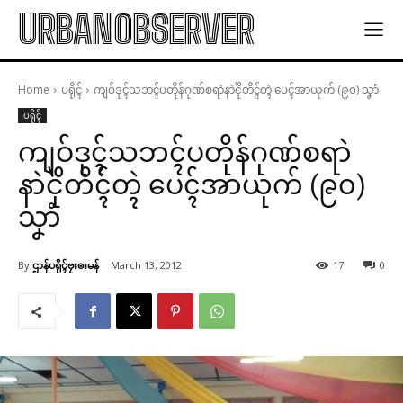
URBANOBSERVER
Home
ပရိုၚ်
ကျဝ်ဒုၚ်သဘၚ်ပတိုန်ဂုဏ်စရာဲနာဲၚိုဲတိၚ်တ္ၚဲ ပေၚ်အာယုက် (၉၀) သၞာံ
ပရိုၚ်
ကျဝ်ဒုၚ်သဘၚ်ပတိုန်ဂုဏ်စရာဲ
နာဲၚိုဲတိၚ်တ္ၚဲ ပေၚ်အာယုက် (၉၀)
သၞာံ
By
ဌာန်ပရိုၚ်ဗၠးၜးမန်
March 13, 2012
17
0