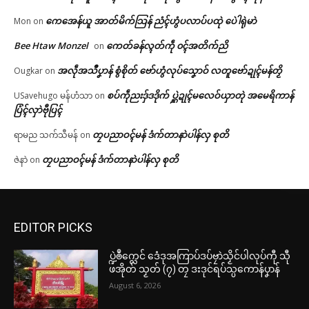
ကေအေန်ယူ အာတ်မိက်သြန် ညံၚ်ဟွံပလာပ်ပထုဲ ပေဲါရုဲမာဲ
Mon
on
Bee Htaw Monzel
ကေတ်ခန်လ္ၚတ်ကဵု ၀ၚ်အတိက်ညိ
on
အလဵုအသဳပၞာန် စွံစိုတ် ဗော်ဟွံလုပ်သၞောဝ် လတူဗော်ဍုၚ်မန်တၟိ
Ougkar
on
စပ်ကဵုညးဒှ်ဒဒိုက် ပ္ဋဲဍုၚ်မလေဝ်ယှာတုဲ အမေရိကာန်
USavehugo မန်ဟံသာ
on
ပြံၚ်လှာဲဗီုပြၚ်
တၠပညာဝၚ်မန် ဒံက်တာနာဲပါန်လှ စုတိ
ရာမည သက်သီမန်
on
တၠပညာဝၚ်မန် ဒံက်တာနာဲပါန်လှ စုတိ
ဇဲနာဲ
on
EDITOR PICKS
ပ္ဍဲၜဳက္လေင် ဒေံဒုအကြာပ်ဒပ်ဗၠာဲသၟိင်ပါလုပ်ကီု သီု
ဖအိုတ် သၟတ် (၇) တၠ ဒးဒုင်ရပ်သ္ပကောန်ပၞာန်
August 6, 2026