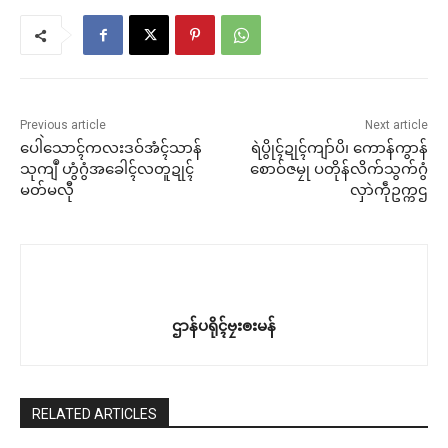
Previous article
Next article
ပေါဲသောၚ်ကလးဒဝ်အံၚ်သာန်
ရဲပွိုၚ်ဍုၚ်ကျာ်ပိ၊ ကောန်ကွာန်
သုကျဳ ဟွံဂွံအခေါၚ်လတူဍုၚ်
စောဝ်ဇမၠု ပတိုန်လိက်သွက်ဂွံ
မတ်မလီု
လှာဲကဵုဥက္ကဌ
ဌာန်ပရိုၚ်ဗၠးၜးမန်
RELATED ARTICLES