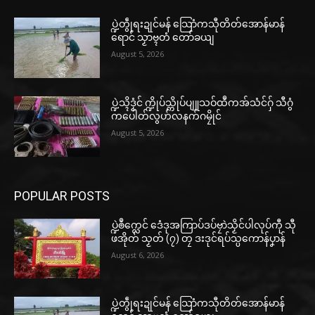
ပ္ဍဲတွဵုရးဍုင်မန် သြောံကသီုတိတ်အောန်မာန်
ရောင် သၟာဗ္ၚတံ တော်ခယျ
August 5, 2026
ပ္ဍဲသ္ၚိဒၟံင် က္ဍိုပ်သ္ကိုပ်ပျူသဝ်ထဳကအ်သံင်ဂှ် သီဂွံ
ကပေါတ်လွဟ်လနက်ဂမၠိုင်
August 5, 2026
POPULAR POSTS
ပ္ဍဲၜဳက္လေင် ဒေံဒုအကြာပ်ဒပ်ဗၠာဲသၟိင်ပါလုပ်ကီု သီု
ဖအိုတ် သၟတ် (၇) တၠ ဒးဒုင်ရပ်သ္ပကောန်ပၞာန်
August 6, 2026
ပ္ဍဲတွဵုရးဍုင်မန် သြောံကသီုတိတ်အောန်မာန်