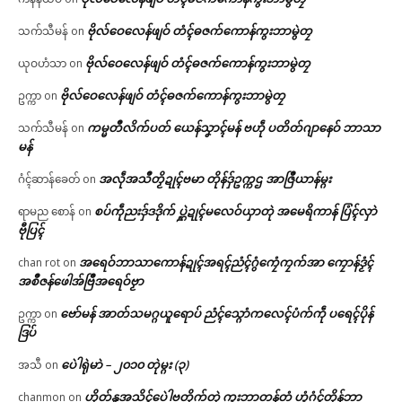
ဗိုလ်ဝေလေန်ဖျဝ် တံၚ်ဓဇက်ကောန်ကွးဘာမွဲတၠ
သက်သီမန်
on
ဗိုလ်ဝေလေန်ဖျဝ် တံၚ်ဓဇက်ကောန်ကွးဘာမွဲတၠ
ယုဝဟံသာ
on
ဗိုလ်ဝေလေန်ဖျဝ် တံၚ်ဓဇက်ကောန်ကွးဘာမွဲတၠ
ဥက္ကာ
on
ကမ္မတဳလိက်ပတ် ယေန်သၞာၚ်မန် ဗဟဵု ပတိတ်ဂျာနေဝ် ဘာသာ
သက်သီမန်
on
မန်
အလဵုအသဳတၟိဍုၚ်ဗမာ တိုန်ဒှ်ဥက္ကဌ အာဇြဳယာန်မ္ဂး
ဂံၚ်ဆာန်ခေတ်
on
စပ်ကဵုညးဒှ်ဒဒိုက် ပ္ဋဲဍုၚ်မလေဝ်ယှာတုဲ အမေရိကာန် ပြံၚ်လှာဲ
ရာမည စောန်
on
ဗီုပြၚ်
အရေဝ်ဘာသာကောန်ဍုၚ်အရၚ်ညံၚ်ဂွံကၠေံကၠက်အာ ကၠောန်ဒၟံၚ်
chan rot
on
အစဳဇန်ဖေါအ်ဗြဳအရေဝ်ဗၟာ
ဗော်မန် အာတ်သမဂ္ဂယူရောပ် ညံၚ်သ္ဂောံကလေၚ်ပံက်ကဵု ပရေၚ်ပိုန်
ဥက္ကာ
on
ဒြပ်
ပေဲါရုဲမာဲ – ၂၀၁၀ တုဲမ္ဂး (၃)
အသီ
on
ဟိုတ်နူအသိၚ်ပေဲါဗတိုက်တုဲ ကွးဘာတန်တံ ဟွံဂံၚ်တိုန်ဘာ
chanmon
on