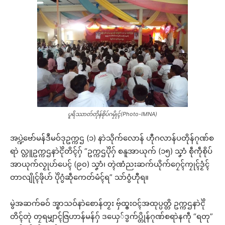
ပူရိဿာတ်တိုန်စိုပ်ဂမၠိုၚ်(Photo-IMNA)
အပ္ဍဲဗော်မန်ဒဳမဝ်ဒုဥက္ကဌ (၁) နာဲသိုက်လောန် ဟီုဂလာန်ပတိုန်ဂုဏ်စ
ရာဲ လ္တူဥက္ကဌနာဲၚိုဲတိၚ်ဂှ် “ဥက္ကဌပိုဲဂှ် စနူအာယုက် (၁၅) သၞာံ စဵုကဵုစိုပ်
အာယုက်လၟုဟ်ပေၚ် (၉၀) သၞာံ၊ တ္ၚဲဏံညးဆက်ယိုက်ဂၠေၚ်ကၠုၚ်ဒၟံၚ်
တာလျိုၚ်ဖိုဟ် ပိုဲဂွံဆဵုကေတ်မံၚ်ရ” သာ်ဝွံဟီုရ။
မွဲအဆက်ဓဝ် အ္စာသဝ်နာဲစောန်တၟး ဗှ်ထ္ၜးဝၚ်အထုပ္ပတ္တိ ဥက္ကဌနာဲၚိုဲ
တိၚ်တုဲ တၠရမျှာၚ်ဇြဟာန်မန်ဂှ် ဒယှေ်ဒွက်ပ္တိုန်ဂုဏ်စရာဲနကဵု “ရတု”