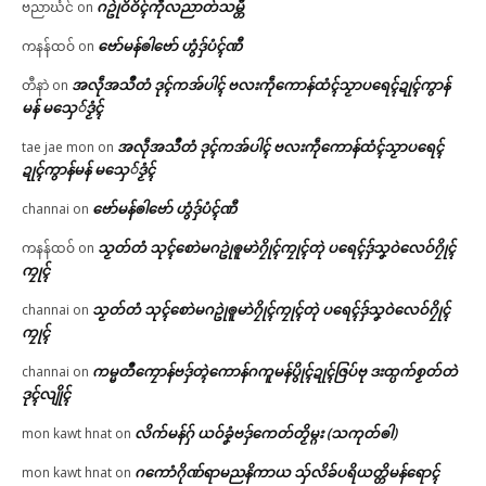
ဂဥုဲဝိဝိၚ်ကဵုလညာတ်သမ္တီ
ဗညာဃံင်
on
ဗော်မန်ၜါဗော် ဟွံဒှ်ပံၚ်ဏီ
ကနန်ထဝ်
on
အလဵုအသဳတံ ဒုၚ်ကအ်ပါၚ် ဗလးကဵုကောန်ထံၚ်သၟာပရေၚ်ဍုၚ်ကွာန်
တီနာဲ
on
မန် မသှေ်ဒၟံၚ်
အလဵုအသဳတံ ဒုၚ်ကအ်ပါၚ် ဗလးကဵုကောန်ထံၚ်သၟာပရေၚ်
tae jae mon
on
ဍုၚ်ကွာန်မန် မသှေ်ဒၟံၚ်
ဗော်မန်ၜါဗော် ဟွံဒှ်ပံၚ်ဏီ
channai
on
သၟတ်တံ သုၚ်စောဲမဂဥုဲၜူမာဲဂၠိုၚ်ကၠုၚ်တုဲ ပရေၚ်ဒှ်သၞဝဲလေဝ်ဂၠိုၚ်
ကနန်ထဝ်
on
ကၠုၚ်
သၟတ်တံ သုၚ်စောဲမဂဥုဲၜူမာဲဂၠိုၚ်ကၠုၚ်တုဲ ပရေၚ်ဒှ်သၞဝဲလေဝ်ဂၠိုၚ်
channai
on
ကၠုၚ်
ကမ္မတဳကၠောန်ဗဒှ်တ္ၚဲကောန်ဂကူမန်ပွိုၚ်ဍုၚ်ဇြပ်ဗု ဒးထ္ပက်စၟတ်တဲ
channai
on
ဒုၚ်လျိုၚ်
လိက်မန်ဂှ် ယဝ်ခၞံဗဒှ်ကေတ်တၟိမ္ဂး (သကုတ်ၜါ)
mon kawt hnat
on
ဂကောံဂိုဏ်ရာမညနိကာယ သှ်လိခ်ပရိယတ္တိမန်ရောၚ်
mon kawt hnat
on