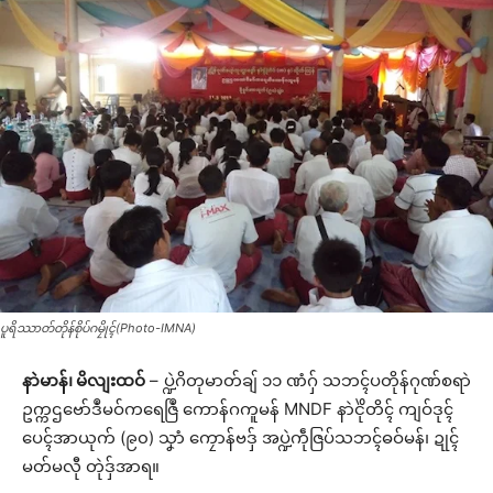
ပူရိဿာတ်တိုန်စိုပ်ဂမၠိုၚ်(Photo-IMNA)
နာဲမာန်၊ မိလျးထဝ်
– ပ္ဍဲဂိတုမာတ်ချ် ၁၁ ဏံဂှ် သဘၚ်ပတိုန်ဂုဏ်စရာဲ
ဥက္ကဌဗော်ဒဳမဝ်ကရေဇြဳ ကောန်ဂကူမန် MNDF နာဲၚိုဲတိၚ် ကျဝ်ဒုၚ်
ပေၚ်အာယုက် (၉၀) သၞာံ ကၠောန်ဗဒှ်
အပ္ဍဲကဵုဇြပ်သဘၚ်ဓဝ်မန်၊ ဍုၚ်
မတ်မလီု တုဲဒှ်အာရ။