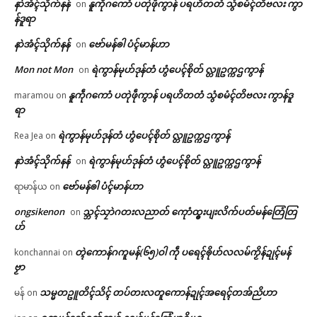
နာဲအံၚ်သိုက်နန်
နူကဵုဂကောံ ပတုဲဖဵုကွာန် ပရဟိတတံ သွံစမံၚ်တိဗလး ကွာ
on
န်ဒူရာ
နာဲအံၚ်သိုက်နန်
ဗော်မန်ၜါ ပံၚ်မာန်ဟာ
on
Mon not Mon
ရဲကွာန်မုဟ်ဒုန်တံ ဟွံပေၚ်စိုတ် လ္တူဥက္ကဌကွာန်
on
နူကဵုဂကောံ ပတုဲဖဵုကွာန် ပရဟိတတံ သွံစမံၚ်တိဗလး ကွာန်ဒူ
maramou
on
ရာ
ရဲကွာန်မုဟ်ဒုန်တံ ဟွံပေၚ်စိုတ် လ္တူဥက္ကဌကွာန်
Rea Jea
on
နာဲအံၚ်သိုက်နန်
ရဲကွာန်မုဟ်ဒုန်တံ ဟွံပေၚ်စိုတ် လ္တူဥက္ကဌကွာန်
on
ဗော်မန်ၜါ ပံၚ်မာန်ဟာ
ရာမာန်ယ
on
ongsikenon
သ္ဘၚ်သၠာဲဂတးလညာတ် ကေုာံထ္ၜးပျးလိက်ပတ်မန်တြေံတြ
on
ဟ်
တ္ၚဲကောန်ဂကူမန်(၆၅)ဝါ ကဵု ပရေၚ်ၜိုဟ်လလမ်ကၟိန်ဍုၚ်မန်
konchannai
on
ဗၟာ
သမ္မတဥူတိၚ်သိၚ် တပ်တးလတူကောန်ဍုၚ်အရေၚ်တအ်ညိဟာ
မန်
on