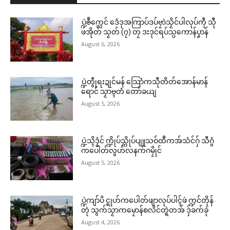
ပ္ဍဲၜဳက္လေင် ဒေံဒုအကြာပ်ဒပ်ဗၠာဲသၟိင်ပါလုပ်ကီု သီု
ဖအိုတ် သၟတ် (၇) တၠ ဒးဒုင်ရပ်သ္ပကောန်ပၞာန်
August 6, 2026
ပ္ဍဲတွဵုရးဍုင်မန် သြောံကသီုတိတ်အောန်မာန်
ရောင် သၟာဗ္ၚတံ တော်ခယျ
August 5, 2026
ပ္ဍဲသ္ၚိဒၟံင် က္ဍိုပ်သ္ကိုပ်ပျူသဝ်ထဳကအ်သံင်ဂှ် သီဂွံ
ကပေါတ်လွဟ်လနက်ဂမၠိုင်
August 5, 2026
ပ္ဍဲကျာ်ပိ င္ရုဟ်ကပေါတ်ဖျာလုပ်ပါၚ်ဖဴ က္ဍင်တိုန်
တုဲ သွက်သၟာကမၠောန်စလိင်တ္ရဲတအ် ဒှ်ခက်ခုဲ
August 4, 2026