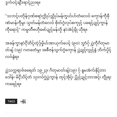
ဒွက်ဝၚ်ချဳဒရာၚ်ညးရ။
“သဘၚ်ပတိုန်ဂုဏ်စရာဲက္ဍိုပ်သ္ကိုပ်မန်တၞဟ်ဟ်တံလေဝ် ကၠောန်ကဵုဗီု
ဏံမာန်ကီုမ္ဂး သၟတ်မန်တံလေဝ် စိုတ်ဂွံလုပ်စကၠုၚ် ပရေၚ်ဍုၚ်ကွာန်
ကီုရောၚ်” ကမ္မတဳဗဟဵုဗော်ဍုၚ်မန်တၟိ နာဲအံၚ်မ္ၚဵု ဟီုရ။
အခန်ကၞာနာဲၚိုဲတိၚ်တ္ၚဲဒှ်မၞိဟ်အာယုက်ပေၚ် (၉၀) သၞာံဂှ် ပ္ဍဲကဵုဂိတုမာ
တ်ချ် (၁၉) ဂတတေံမ္ဂး အစဳဇန်သွက်ဂွံကၠောန် ပ္ဍဲဍုၚ်လ္ဂုၚ်နွံ ဘိက်ပၟိၚ်
လဝ်နွံရ။
ပ္ဍဲသက္ကရာဇ်ခရေတ် ၁၉၂၃၊ ဂိတုမာတ်ချ်(၁၉) ဂှ် နူမအံက်နိုၚ်တာ
ဒေါန်၊ မိၚိဲသိၚ်တံ သၠးဂဝ်ဂၞဴပ္ဍဲကွာန် ထုၚ်အိုၚ်၊ ပ္ဍိုၚ်ဍုၚ်ဘာအၚ်၊ တွဵုရး
ကရေၚ်ရ။
TAGS
ပရိုၚ်