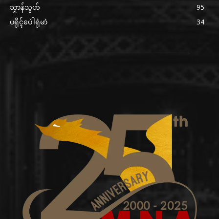
သၟာန်သွဟ်
95
ပရိုၚ်ပေဲါရုဲမာဲ
34