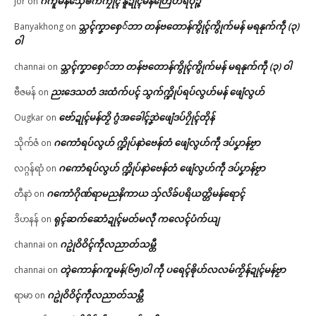
ဂကူမန်​သှ်ေၜက်ကၠုၚ် နူဍုၚ်မန်တြေံဟရိပုဉ္ဇ
jor
on
သ္ဘၚ်ကၞာစှေ်ဘာ တန်ဗတောန်ကွိုၚ်ကွိုက်မန် မရနုက်ကဵု (၃)
Banyakhong
on
ဝါ
သ္ဘၚ်ကၞာစှေ်ဘာ တန်ဗတောန်ကွိုၚ်ကွိုက်မန် မရနုက်ကဵု (၃) ဝါ
channai
on
ညးဒေသတံ ဒးထံက်ပၚ် သွက်က္ဍိုပ်ရပ်လွဟ်မန် ဖျေံလွဟ်
ဗီဇမန်
on
ဗော်ဍုၚ်မန်တၟိ ဂွံအခေါၚ်ဒၞာဲဖျေံဒပ်ဂၠိုၚ်တိုန်
Ougkar
on
ဂကောံရပ်လွဟ် က္ဍိုပ်နာဲဗေန်တံ ဖျေံလွဟ်ကဵု ဒပ်ပၞာန်ဗၟာ
သိုက်ဇံ
on
ဂကောံရပ်လွဟ် က္ဍိုပ်နာဲဗေန်တံ ဖျေံလွဟ်ကဵု ဒပ်ပၞာန်ဗၟာ
လဂ္ဂန်ရာံ
on
ဂကောံဂိုဏ်ရာမညနိကာယ သှ်လိခ်ပရိယတ္တိမန်ရောၚ်
တီနာဲ
on
ရုၚ်ဆက်ဆောံဍုၚ်မတ်မလီု ကလေၚ်ပံက်ယျ
ဒိဟနန်
on
ဂဥုဲဝိဝိၚ်ကဵုလညာတ်သမ္တီ
channai
on
တ္ၚဲကောန်ဂကူမန်(၆၅)ဝါ ကဵု ပရေၚ်ၜိုဟ်လလမ်ကၟိန်ဍုၚ်မန်ဗၟာ
channai
on
ဂဥုဲဝိဝိၚ်ကဵုလညာတ်သမ္တီ
ရာမာ
on