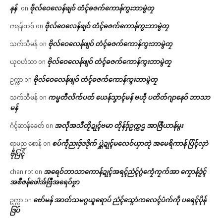
နန်
ဗိုလ်ဝေလေန်ဖျဝ် တံၚ်ဓဇက်ကောန်ကွးဘာမွဲတၠ
on
ဗိုလ်ဝေလေန်ဖျဝ် တံၚ်ဓဇက်ကောန်ကွးဘာမွဲတၠ
ကနန်ထဝ်
on
ဗိုလ်ဝေလေန်ဖျဝ် တံၚ်ဓဇက်ကောန်ကွးဘာမွဲတၠ
သက်သီမန်
on
ဗိုလ်ဝေလေန်ဖျဝ် တံၚ်ဓဇက်ကောန်ကွးဘာမွဲတၠ
ယုဝဟံသာ
on
ဗိုလ်ဝေလေန်ဖျဝ် တံၚ်ဓဇက်ကောန်ကွးဘာမွဲတၠ
ဥက္ကာ
on
ကမ္မတဳလိက်ပတ် ယေန်သၞာၚ်မန် ဗဟဵု ပတိတ်ဂျာနေဝ် ဘာသာ
သက်သီမန်
on
မန်
အလဵုအသဳတၟိဍုၚ်ဗမာ တိုန်ဒှ်ဥက္ကဌ အာဇြဳယာန်မ္ဂး
ဂံၚ်ဆာန်ခေတ်
on
စပ်ကဵုညးဒှ်ဒဒိုက် ပ္ဋဲဍုၚ်မလေဝ်ယှာတုဲ အမေရိကာန် ပြံၚ်လှာဲ
ရာမည စောန်
on
ဗီုပြၚ်
အရေဝ်ဘာသာကောန်ဍုၚ်အရၚ်ညံၚ်ဂွံကၠေံကၠက်အာ ကၠောန်ဒၟံၚ်
chan rot
on
အစဳဇန်ဖေါအ်ဗြဳအရေဝ်ဗၟာ
ဗော်မန် အာတ်သမဂ္ဂယူရောပ် ညံၚ်သ္ဂောံကလေၚ်ပံက်ကဵု ပရေၚ်ပိုန်
ဥက္ကာ
on
ဒြပ်