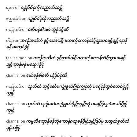
ဂဥုဲဝိဝိၚ်ကဵုလညာတ်သမ္တီ
ရာမာ
on
ဂဥုဲဝိဝိၚ်ကဵုလညာတ်သမ္တီ
ဗညာဃံင်
on
ဗော်မန်ၜါဗော် ဟွံဒှ်ပံၚ်ဏီ
ကနန်ထဝ်
on
အလဵုအသဳတံ ဒုၚ်ကအ်ပါၚ် ဗလးကဵုကောန်ထံၚ်သၟာပရေၚ်ဍုၚ်ကွာန်
တီနာဲ
on
မန် မသှေ်ဒၟံၚ်
အလဵုအသဳတံ ဒုၚ်ကအ်ပါၚ် ဗလးကဵုကောန်ထံၚ်သၟာပရေၚ်
tae jae mon
on
ဍုၚ်ကွာန်မန် မသှေ်ဒၟံၚ်
ဗော်မန်ၜါဗော် ဟွံဒှ်ပံၚ်ဏီ
channai
on
သၟတ်တံ သုၚ်စောဲမဂဥုဲၜူမာဲဂၠိုၚ်ကၠုၚ်တုဲ ပရေၚ်ဒှ်သၞဝဲလေဝ်ဂၠိုၚ်
ကနန်ထဝ်
on
ကၠုၚ်
သၟတ်တံ သုၚ်စောဲမဂဥုဲၜူမာဲဂၠိုၚ်ကၠုၚ်တုဲ ပရေၚ်ဒှ်သၞဝဲလေဝ်ဂၠိုၚ်
channai
on
ကၠုၚ်
ကမ္မတဳကၠောန်ဗဒှ်တ္ၚဲကောန်ဂကူမန်ပွိုၚ်ဍုၚ်ဇြပ်ဗု ဒးထ္ပက်စၟတ်တဲ
channai
on
ဒုၚ်လျိုၚ်