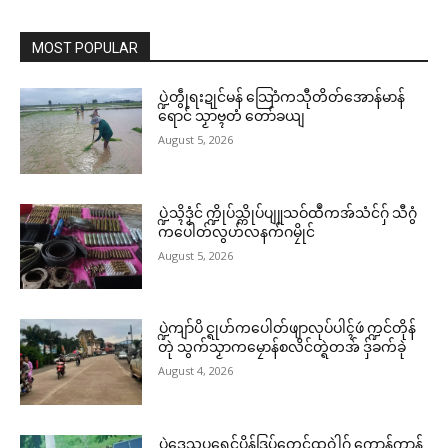
MOST POPULAR
ပ္ဍဲတွဵုရးဍုင်မန် သြောံကသီုတိတ်အောန်မာန်
ရောင် သၟာဗ္ၚတံ တော်ခယျ
August 5, 2026
ပ္ဍဲသ္ၚိဒၟံင် က္ဍိုပ်သ္ကိုပ်ပျူသဝ်ထဳကအ်သံင်ဂှ် သီဂွံ
ကပေါတ်လွဟ်လနက်ဂမၠိုင်
August 5, 2026
ပ္ဍဲကျာ်ပိ င္ရုဟ်ကပေါတ်ဖျာလုပ်ပါၚ်ဖဴ က္ဍင်တိုန်
တုဲ သွက်သၟာကမၠောန်စလိင်တ္ရဲတအ် ဒှ်ခက်ခုဲ
August 4, 2026
ပ္ဍဲဒေသပရေင်ပိုန်ဒြပ်တၟေင်ထဝဲါဂှ် ကောန်ကွာန်