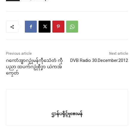
Previous article
Next article
ဂကောံအ္စာဂဥုဲမန်ကဵုသေံတံ ကဵု
DVB Radio 30.December.2012
ပညာ ထပက်ဂဥုဲစဵုဒၞာ ယဲကအ်
ကၠေတ်
ဌာန်ပရိုၚ်ဗၠးၜးမန်