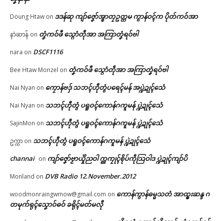
ဒဒန်ဆု ကျာ်ဇၞော်အ္စာတၠဥတ္တမ ကွာန်ဝၚ်က ပိုတ်ကဝ်အာ
Doung Htaw
on
တၞံကဝ်ဖီ သ္ဂောံတဵုအာ အကြာတၞံရဝ်ဗါ
နာဲဆာန်
on
DSCF1116
nara
on
တၞံကဝ်ဖီ သ္ဂောံတဵုအာ အကြာတၞံရဝ်ဗါ
Bee Htaw Monzel
on
ကၠောန်ဗဒှ် သဘၚ်ဟီုတွံပရေၚ်မန် အပ္ဍဲဍုၚ်သေံ
Nai Nyan
on
သဘၚ်ဟီုတွံ ပရူဝၚ်ကောန်ဂကူမန် ပ္ဍဲဍုၚ်သေံ
Nai Nyan
on
သဘၚ်ဟီုတွံ ပရူဝၚ်ကောန်ဂကူမန် ပ္ဍဲဍုၚ်သေံ
SajinMon
on
သဘၚ်ဟီုတွံ ပရူဝၚ်ကောန်ဂကူမန် ပ္ဍဲဍုၚ်သေံ
ဥက္ကာ
on
channai
ကျာ်ဇၞော်ဗၟာယှိုဲညဝါ က္ညကၠုၚ်စိုပ်ကဵုသြဝါဒ ပ္ဍဲဍုၚ်ကျာ်ပိ
on
DVB Radio 12.November.2012
Monland
on
ကောန်ကွာန်ဓမ္မသတံ အာထ္ၜးဆန္ဒ ဂ
woodmonraingwmow@gmail.com
on
တမုက်ရုၚ်သၞောဝ်ဓဝ် ခရိုၚ်မတ်မလီု
ဌာန်ပရိုၚ်ဗၠးၜးမန်
Related