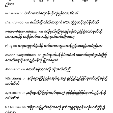
ညိဟာ
ပံက်ဂကောံကၠောန်ဗဒှ် တ္ၚဲပၠန်ဂတး ၆၈ ဝါ
minarnon
on
than tun oo
ပေါဲသဳကၠဳ လိက်ကသုက် NCA ဟွံဂွံတၚ်တုပ်စိုတ်ဏီ
on
winyanhtow.mintun
ဂတဵုမုက်တွဵုရးဍုၚ်မန်တံ ညံၚ်ဂွံတောဲစုတ်သီု
on
ဘာသာမန်ဂှ် ပတိုန်လဝ်ဂလာန်ပ္ဍဲကၠတ်ထဝ်တွဵုရးယျ
သမ္မတဥူတိၚ်သိၚ် တပ်တးလတူကောန်ဍုၚ်အရေၚ်တအ်ညိဟာ
လွီမန်
on
mintu. winyanhtow
ဇၟာပ်သၟတ်မန် စိုပ်အဝဲတံ ဒးလေပ်ကွတ်ပၞာန်သ္ဇိုၚ်
on
ထေက်ရောၚ် ဗော်ဍုၚ်မန်တၟိ ဖ္တိုက်ဖၟောဝ်
Monland
ကေတ်ခန်လ္ၚတ်ကဵု ၀ၚ်အတိက်ညိ
on
Watchdog
နကဵုစၞောန်ပၟိၚ်ဌန်ဂအုပ်ရးအဂၞဲ ရုၚ်ပွိုၚ်ဍုၚ်ဇြပ်ဗုဗော်ဍုၚ်မန်တၟိ
on
ဒးပဲါတိတ်
နကဵုစၞောန်ပၟိၚ်ဌန်ဂအုပ်ရးအဂၞဲ ရုၚ်ပွိုၚ်ဍုၚ်ဇြပ်ဗုဗော်ဍုၚ်မန်တၟိ
ayeramarn
on
ဒးပဲါတိတ်
ဒးစဵုဒၞာ ဒးပြိုက်ဂစိုတ်ကၠေံ နူဘဲအန္တရာဲစၟစၟန် ပလီုပလာ်ဒၟံၚ် ပ္ဍဲ
Ma Nu Haw
on
တၞံနာနာ