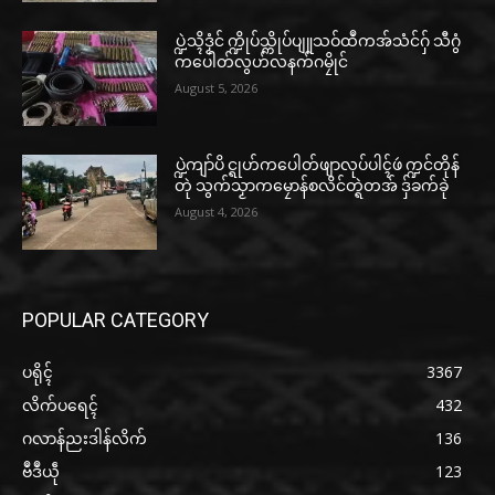
ပ္ဍဲသ္ၚိဒၟံင် က္ဍိုပ်သ္ကိုပ်ပျူသဝ်ထဳကအ်သံင်ဂှ် သီဂွံ
ကပေါတ်လွဟ်လနက်ဂမၠိုင်
August 5, 2026
ပ္ဍဲကျာ်ပိ င္ရုဟ်ကပေါတ်ဖျာလုပ်ပါၚ်ဖဴ က္ဍင်တိုန်
တုဲ သွက်သၟာကမၠောန်စလိင်တ္ရဲတအ် ဒှ်ခက်ခုဲ
August 4, 2026
POPULAR CATEGORY
ပရိုၚ်
3367
လိက်ပရေၚ်
432
ဂလာန်ညးဒါန်လိက်
136
ဗဳဒဳယဵု
123