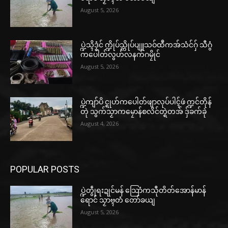
August 5, 2026
ပ္ဍဲသ္ၚိဒၟံင် က္ဍိုပ်သ္ကိုပ်ပျူသဝ်ထဳကအ်သံင်ဂှ် သီဂွံ
ကပေါတ်လွဟ်လနက်ဂမၠိုင်
August 5, 2026
ပ္ဍဲကျာ်ပိ င္ရုဟ်ကပေါတ်ဖျာလုပ်ပါၚ်ဖဴ က္ဍင်တိုန်
တုဲ သွက်သၟာကမၠောန်စလိင်တ္ရဲတအ် ဒှ်ခက်ခုဲ
August 4, 2026
POPULAR POSTS
ပ္ဍဲတွဵုရးဍုင်မန် သြောံကသီုတိတ်အောန်မာန်
ရောင် သၟာဗ္ၚတံ တော်ခယျ
August 5, 2026