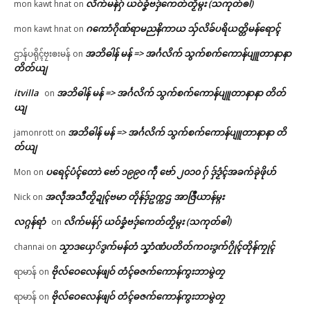
လိက်မန်ဂှ် ယဝ်ခၞံဗဒှ်ကေတ်တၟိမ္ဂး (သကုတ်ၜါ)
mon kawt hnat
on
ဂကောံဂိုဏ်ရာမညနိကာယ သှ်လိခ်ပရိယတ္တိမန်ရောၚ်
mon kawt hnat
on
အဘိဓါန် မန် => အၚ်္ဂလိက် သွက်စက်ကောန်ပျူတာနာနာ
ဌာန်ပရိုၚ်ဗၠးၜးမန်
on
တိတ်ယျ
itvilla
အဘိဓါန် မန် => အၚ်္ဂလိက် သွက်စက်ကောန်ပျူတာနာနာ တိတ်
on
ယျ
အဘိဓါန် မန် => အၚ်္ဂလိက် သွက်စက်ကောန်ပျူတာနာနာ တိ
jamonrott
on
တ်ယျ
ပရေၚ်ပံၚ်တောဲ ဗော် ၁၉၉၀ ကဵု ဗော် ၂၀၁၀ ဂှ် ဒှ်ဒၟံၚ်အခက်ခုဲဖိုဟ်
Mon
on
အလဵုအသဳတၟိဍုၚ်ဗမာ တိုန်ဒှ်ဥက္ကဌ အာဇြဳယာန်မ္ဂး
Nick
on
လဂ္ဂန်ရာံ
လိက်မန်ဂှ် ယဝ်ခၞံဗဒှ်ကေတ်တၟိမ္ဂး (သကုတ်ၜါ)
on
သၟာဒယှေ်ဒွက်မန်တံ သၞာံဏံပတိတ်ကဝးဒွက်ဂၠိုၚ်တိုန်ကၠုၚ်
channai
on
ဗိုလ်ဝေလေန်ဖျဝ် တံၚ်ဓဇက်ကောန်ကွးဘာမွဲတၠ
ရာမာန်
on
ဗိုလ်ဝေလေန်ဖျဝ် တံၚ်ဓဇက်ကောန်ကွးဘာမွဲတၠ
ရာမာန်
on