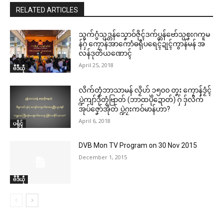
RELATED ARTICLES
သွက်ဂွံသ္ပဒ္တန်သၞောဝ်ဇိုၚ်ဒက်ပ္တန်ဗော်သ္ပစၞးဂကူမ
န်ဂှ် ကၠောန်အာကောံဓရီုပရေၚ်ဍုၚ်ကွာန်မန် အ
လန်ဒုတိယဏောၚ်
April 25, 2018
ဗဳဒဳယဵု
လိက်တၟံဘာသာမန် လၟိဟ် ၁၅၀၀ တၞး ကၠောန်ဒၟံၚ်
ပ္ဍဲကျာ်ဒဵုတၟံဗြာတ် (ဘာထပိုဲဍောတ်) ဂှ် ဒှ်လိက်
အုပ်ဇၞော်အိုတ် ပ္ဍဲဂၠးကဝ်မာန်ဟာ?
April 6, 2018
ပရိုၚ်
DVB Mon TV Program on 30 Nov 2015
December 1, 2015
ဗဳဒဳယဵု