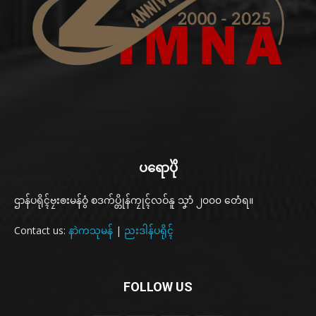
ပရောပိုဲ
ဌာန်ပရိုၚ်ဗၠးၜးမန်ဝွံ စဒက်ပ္တိုန်ကၠုၚ်လဝ်နူ သၞာံ ၂၀၀၀ တေံရ။
Contact us:
နာဲကသုမန်
|
ညးဒါန်ပရိုၚ်
FOLLOW US