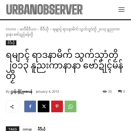
URBANOBSERVER
Home
မာဒဳမဳဒဳယာ
ဗဳဒဳယဵု
ရမျာၚ် ရာဒနာမိက် သွက်သၞာံတၟိ ၂၀၁၃ နူညးကာ
နာနာ ဗော်ဍုၚ်မန်တၟိ
ဗဳဒဳယဵု
ရမျာၚ် ရာဒနာမိက် သွက်သၞာံတၟိ
၂၀၁၃ နူညးကာနာနာ ဗော်ဍုၚ်မန်
တၟိ
By
ဌာန်ပရိုၚ်ဗၠးၜးမန်
January 4, 2013
33
0
TAGS
nmsp
ဗဳဒဳယဵု