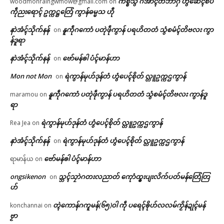
ကိစ္စသွံ ဂအာၚ်တိဘာဂှ် ဟွံဆေၚ်စပ်
woodmonraingwmow@gmail.com
on
ကဵုညးရောၚ် ဥက္ကဋ္ဌတြေံ ကွာန်ဓမ္မသ ဟီု
ရုဲစှ်
နာဲအံၚ်သိုက်နန်
နူကဵုဂကောံ ပတုဲဖဵုကွာန် ပရဟိတတံ သွံစမံၚ်တိဗလး ကွာ
on
န်ဒူရာ
ပရိုၚ်လက္ကရဴအိုတ်
နာဲအံၚ်သိုက်နန်
ဗော်မန်ၜါ ပံၚ်မာန်ဟာ
on
ကၟုဲလ္ၚောဝ်ကျာ်ဣသိယဵု က္လေၚ်
သွက်ဂွံက္လေင်ကဵုဍုင်ကျာ်ပိဂှ် ဒပ်
🏛 လညာတ်ပါ်ပဲါ
Mon not Mon
ရဲကွာန်မုဟ်ဒုန်တံ ဟွံပေၚ်စိုတ် လ္တူဥက္ကဌကွာန်
on
ဂၠိုၚ်ကၠုၚ်
ပၞာန်ဗၟာ အာတ်မိက်ဒၟံင်ဂကောံရပ်
May 6, 2026
လွဟ်ကရေင်တံ ဂွံၜါဝါ
နူကဵုဂကောံ ပတုဲဖဵုကွာန် ပရဟိတတံ သွံစမံၚ်တိဗလး ကွာန်ဒူ
maramou
on
ညးဒါန်လိက်
In "ပရိုၚ်"
June 19, 2026
ရာ
In "ပရိုၚ်"
ဗွဳဒဳယဵု
ရဲကွာန်မုဟ်ဒုန်တံ ဟွံပေၚ်စိုတ် လ္တူဥက္ကဌကွာန်
Rea Jea
on
နာဲအံၚ်သိုက်နန်
ရဲကွာန်မုဟ်ဒုန်တံ ဟွံပေၚ်စိုတ် လ္တူဥက္ကဌကွာန်
on
ကေတ်အဆက်
ဗော်မန်ၜါ ပံၚ်မာန်ဟာ
ရာမာန်ယ
on
ongsikenon
သ္ဘၚ်သၠာဲဂတးလညာတ် ကေုာံထ္ၜးပျးလိက်ပတ်မန်တြေံတြ
on
မေန်အံင်လှာင် မုဟိုတ်ဒက်မဟာမိ
© ဌာန်ပရိုၚ်ဗၠးၜးမန်
ဟ်
တ်ကဵု သမ္မတဍုင်ဗဳဠာရုတ်ရော
July 9, 2026
တ္ၚဲကောန်ဂကူမန်(၆၅)ဝါ ကဵု ပရေၚ်ၜိုဟ်လလမ်ကၟိန်ဍုၚ်မန်
konchannai
on
In "လိက်ပရေၚ်"
ဗၟာ