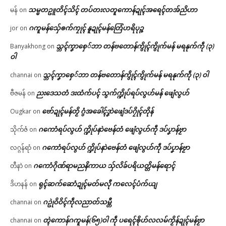
သမ္မတဥူတိၚ်သိၚ် တပ်တးလတူကောန်ဍုၚ်အရေၚ်တအ်ညိဟာ
မန်
on
ဂကူမန်​သှ်ေၜက်ကၠုၚ် နူဍုၚ်မန်တြေံဟရိပုဉ္ဇ
jor
on
သ္ဘၚ်ကၞာစှေ်ဘာ တန်ဗတောန်ကွိုၚ်ကွိုက်မန် မရနုက်ကဵု (၃)
Banyakhong
on
ဝါ
သ္ဘၚ်ကၞာစှေ်ဘာ တန်ဗတောန်ကွိုၚ်ကွိုက်မန် မရနုက်ကဵု (၃) ဝါ
channai
on
ညးဒေသတံ ဒးထံက်ပၚ် သွက်က္ဍိုပ်ရပ်လွဟ်မန် ဖျေံလွဟ်
ဗီဇမန်
on
ဗော်ဍုၚ်မန်တၟိ ဂွံအခေါၚ်ဒၞာဲဖျေံဒပ်ဂၠိုၚ်တိုန်
Ougkar
on
ဂကောံရပ်လွဟ် က္ဍိုပ်နာဲဗေန်တံ ဖျေံလွဟ်ကဵု ဒပ်ပၞာန်ဗၟာ
သိုက်ဇံ
on
ဂကောံရပ်လွဟ် က္ဍိုပ်နာဲဗေန်တံ ဖျေံလွဟ်ကဵု ဒပ်ပၞာန်ဗၟာ
လဂ္ဂန်ရာံ
on
ဂကောံဂိုဏ်ရာမညနိကာယ သှ်လိခ်ပရိယတ္တိမန်ရောၚ်
တီနာဲ
on
ရုၚ်ဆက်ဆောံဍုၚ်မတ်မလီု ကလေၚ်ပံက်ယျ
ဒိဟနန်
on
ဂဥုဲဝိဝိၚ်ကဵုလညာတ်သမ္တီ
channai
on
တ္ၚဲကောန်ဂကူမန်(၆၅)ဝါ ကဵု ပရေၚ်ၜိုဟ်လလမ်ကၟိန်ဍုၚ်မန်ဗၟာ
channai
on