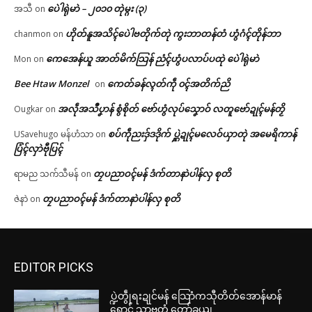
ပေဲါရုဲမာဲ – ၂၀၁၀ တုဲမ္ဂး (၃)
အသီ
on
ဟိုတ်နူအသိၚ်ပေဲါဗတိုက်တုဲ ကွးဘာတန်တံ ဟွံဂံၚ်တိုန်ဘာ
chanmon
on
ကေအေန်ယူ အာတ်မိက်သြန် ညံၚ်ဟွံပလာပ်ပထုဲ ပေဲါရုဲမာဲ
Mon
on
Bee Htaw Monzel
ကေတ်ခန်လ္ၚတ်ကဵု ၀ၚ်အတိက်ညိ
on
အလဵုအသဳပၞာန် စွံစိုတ် ဗော်ဟွံလုပ်သၞောဝ် လတူဗော်ဍုၚ်မန်တၟိ
Ougkar
on
စပ်ကဵုညးဒှ်ဒဒိုက် ပ္ဋဲဍုၚ်မလေဝ်ယှာတုဲ အမေရိကာန်
USavehugo မန်ဟံသာ
on
ပြံၚ်လှာဲဗီုပြၚ်
တၠပညာဝၚ်မန် ဒံက်တာနာဲပါန်လှ စုတိ
ရာမည သက်သီမန်
on
တၠပညာဝၚ်မန် ဒံက်တာနာဲပါန်လှ စုတိ
ဇဲနာဲ
on
EDITOR PICKS
ပ္ဍဲတွဵုရးဍုင်မန် သြောံကသီုတိတ်အောန်မာန်
ရောင် သၟာဗ္ၚတံ တော်ခယျ