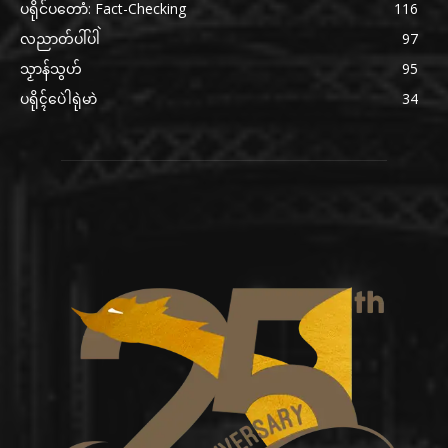
ပရိုင်ပတောံ: Fact-Checking
116
လညာတ်ပါ်ပါဲ
97
သၟာန်သွဟ်
95
ပရိုၚ်ပေဲါရုဲမာဲ
34