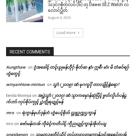
ဒးဒုင်ဂစိုတ်လဝ် (၆) တၠ Dawei SEZ Watch လ
လောင်ပ္တိတ်
August 4, 2026
Load more
RECENT COMMENTS
Aungthaw
ဂွံအခေါၚ် တၚ်ယၟုမန်ဟီုဂှ် ၜိုတ်ဆ နာဲ၊ ဣစဳ၊ မာံ၊ မိ တံဓဝ်ရဂှ်
on
ဟွံတၟေၚ်
winyanhtow-mintun
သၞာံ (၂၀၁၉) ဏံ မုဂကူပိုဲ တာလျိုၚ်နွံရော?
on
အပ္ဍဲသၞာံ (၂၀၁၇) ဏံ သၟာကမၠောန်ဆုဲပြံၚ် ဗၞတ်လၟိဟ်ပန်ဠ
Eenda Monnya
on
က်ဘာ် လုပ်စိုပ်ကၠုၚ် ပ္ဍဲတွဵုရးဍုၚ်မန်
mro
ရဲကွာန်မုဟ်ဒုန်တံ ဟွံပေၚ်စိုတ် လ္တူဥက္ကဌကွာန်
on
ဗော်မန်တအ် ကဵုမံၚ်ကတိပါၚ် ကဵုညးဍုၚ်ကွာန်အိုတ်ယျ
mro
on
ongsikenon
သမ္မတဥူတိၚ်သိၚ် တပ်တးလတူကောန်ဍုၚ်အရေၚ်တအ်
on