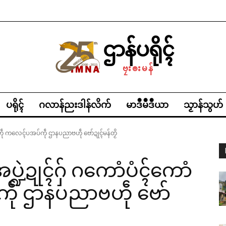
ဌာန်ပရိုၚ်
ဗၠးၜးမန်
ပရိုၚ်
ဂလာန်ညးဒါန်လိက်
မာဒဳမဳဒဳယာ
သၟာန်သွဟ်
ံဗဟဵု ကလေၚ်ပအပ်ကဵု ဌာနပညာဗဟဵု ဗော်ဍုၚ်မန်တၟိ
္ဍဲဍုၚ်ဂှ် ဂကောံပံၚ်ကောံ
ဵု ဌာနပညာဗဟဵု ဗော်