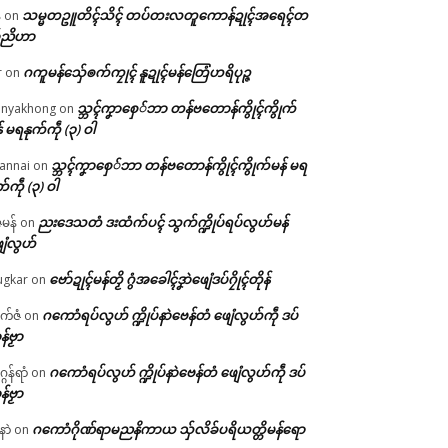
သမ္မတဥူတိၚ်သိၚ် တပ်တးလတူကောန်ဍုၚ်အရေၚ်တ
်
on
်ညိဟာ
ဂကူမန်​သှ်ေၜက်ကၠုၚ် နူဍုၚ်မန်တြေံဟရိပုဉ္ဇ
r
on
သ္ဘၚ်ကၞာစှေ်ဘာ တန်ဗတောန်ကွိုၚ်ကွိုက်
nyakhong
on
် မရနုက်ကဵု (၃) ဝါ
သ္ဘၚ်ကၞာစှေ်ဘာ တန်ဗတောန်ကွိုၚ်ကွိုက်မန် မရ
annai
on
က်ကဵု (၃) ဝါ
ညးဒေသတံ ဒးထံက်ပၚ် သွက်က္ဍိုပ်ရပ်လွဟ်မန်
ဇမန်
on
ေံလွဟ်
ဗော်ဍုၚ်မန်တၟိ ဂွံအခေါၚ်ဒၞာဲဖျေံဒပ်ဂၠိုၚ်တိုန်
gkar
on
ဂကောံရပ်လွဟ် က္ဍိုပ်နာဲဗေန်တံ ဖျေံလွဟ်ကဵု ဒပ်
ုက်ဇံ
on
န်ဗၟာ
ဂကောံရပ်လွဟ် က္ဍိုပ်နာဲဗေန်တံ ဖျေံလွဟ်ကဵု ဒပ်
ဂန်ရာံ
on
န်ဗၟာ
ဂကောံဂိုဏ်ရာမညနိကာယ သှ်လိခ်ပရိယတ္တိမန်ရော
နာဲ
on