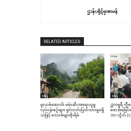
ဌာန်ပရိုၚ်ဗၠးၜးမန်
RELATED ARTICLES
ပရိုၚ်
ပရိုၚ်
မူးယစ်ဆေးဝါး ဖမ်းဆီးအရေးယူမှု
ပ္ဍဲကမ္မရဳ ကွ
လုပ်ငန်းစဉ်များ ရှင်းလင်းပြတ်သားမှုမရှိ
ဖောအ်ဗြေဝ်ကေ
သဖြင့် ဒေသခံများစိုးရိမ်
ဘာ လၟိဟ် (၁