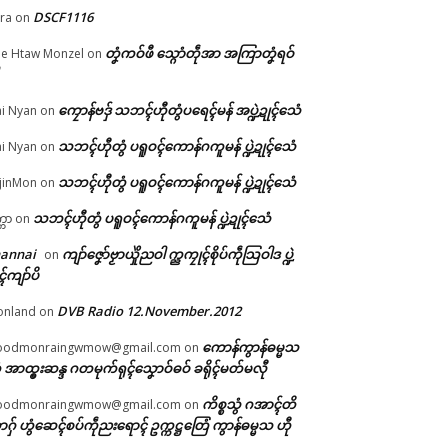
DSCF1116
ra
on
်
ကဵု
တၞံကဝ်ဖီ သ္ဂောံတဵုအာ အကြာတၞံရဝ်
e Htaw Monzel
on
္ဍဲ
ဗ္
ဒက်
ကၠောန်ဗဒှ် သဘၚ်ဟီုတွံပရေၚ်မန် အပ္ဍဲဍုၚ်သေံ
i Nyan
on
က်
သဘၚ်ဟီုတွံ ပရူဝၚ်ကောန်ဂကူမန် ပ္ဍဲဍုၚ်သေံ
i Nyan
on
သဘၚ်ဟီုတွံ ပရူဝၚ်ကောန်ဂကူမန် ပ္ဍဲဍုၚ်သေံ
jinMon
on
သဘၚ်ဟီုတွံ ပရူဝၚ်ကောန်ဂကူမန် ပ္ဍဲဍုၚ်သေံ
္ကာ
on
hannai
ကျာ်ဇၞော်ဗၟာယှိုဲညဝါ က္ညကၠုၚ်စိုပ်ကဵုသြဝါဒ ပ္ဍဲ
on
ၚ်ကျာ်ပိ
DVB Radio 12.November.2012
onland
on
ကောန်ကွာန်ဓမ္မသ
oodmonraingwmow@gmail.com
on
 အာထ္ၜးဆန္ဒ ဂတမုက်ရုၚ်သၞောဝ်ဓဝ် ခရိုၚ်မတ်မလီု
ကိစ္စသွံ ဂအာၚ်တိ
oodmonraingwmow@gmail.com
on
ဂှ် ဟွံဆေၚ်စပ်ကဵုညးရောၚ် ဥက္ကဋ္ဌတြေံ ကွာန်ဓမ္မသ ဟီု