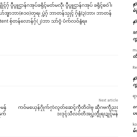
နာ
် ပွဳပွူဌာန်ဂအုပ်ခရိုၚ်မတ်မလီု၊ ပွဳပွူဌာန်ဂအုပ် ခရိုၚ်ဓဝဲါ၊
မံ
ဟ်အ္စာဘာ(၈၁၀)တၠရ၊ ပ္ဍဲဂှ် ဘာတန်သၠုၚ် ဂှ်နွံ(၃)ဘာ၊ ဘာတန်
nt စှ်တန်လောန်ဂှ်(၂)ဘာ သာ်ဝွံ ပံက်လဝ်နွံရ။
နာ
M
ကွ
m
တိ
Re
နာ
ကွ
ရာ
Next article
o
်မန်
ကဝ်မယှေန်ဂၠိုက်ဂၠာဲလ္ၚတ်ဆေၚ်ကဵုတိဝါဗ္ၚ ဆဵုဂဗကဵုညး
ပ
ုက်
ဒးဒုၚ်သီလဝ်တိအပ္ဍဲတွဵုရးဍုၚ်မန်
ko
မ်