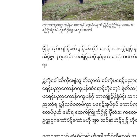
ဘာကောန်ဂကူ တန်မူလလောန်” ကွာန်ဝါရက် ပွိုၚ်ဍုၚ်ဇြပ်ဗု အဃော
ပြေၚ်မံၚ်ဒပ် သွက်ဂွံရှေ်သှေ်အလာံ
မၠိုၚ်၊ လ္ပာ်လျိုၚ်ဗော်ဍုၚ်မန်တၟိဂှ် ကေၚ်ကာအပ္ဍဲဍု
အံၚ်ဇၞး၊ ညးအုပ်ကာခရိုၚ်သဓီု နာဲဨက ကေုာံ ဂကောံအ္စာဘ
ရ။
ပ္ဍဲကဵုပေဲါသဳကၠဳဖျေံသ္ဂုတ်သွာတ် စပ်ကဵုပရေၚ်ပညာက
ရေၚ်ပညာကောန်ဂကူမန်ဏံရောၚ်ဟီုတှေ် ၜိုတ်ဆ(၅)ပွိုၚ
ပရေၚ်ပညာကောန်ဂကူမန်ဂှ် တာလျိုၚ်ပိုဲနွံမံၚ်၊ 
ညးတံရ ပ္တန်လဝ်စတမ်ကၠာ ပရေၚ်အုပ်ဓုပ် ကောပ်ကာဲဘ
Rel
လေပ်ပုဟ် ဗော်ရ ထေက်ကြိုက်ဂၠိုၚ် ပိုဲတံဒး ကလ
ဥက္ကဌဂကောံပံၚ်ကောံဗဟဵု အ္စာ သဝ်နာဲဟံၚ်ဍုၚ် ဟ
ဥက္ကဌအ္စာသဝ် နာဲဟံၚ်ဍုၚ် ဟီုဏါသာ်ဂှ်ကီုလေဝ် ညးမ