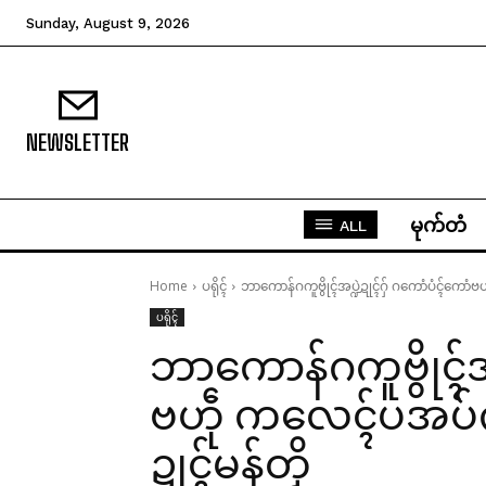
Sunday, August 9, 2026
NEWSLETTER
မုက်တံ
ALL
Home
ပရိုၚ်
ဘာကောန်ဂကူဗွိုၚ်အပ္ဍဲဍုၚ်ဂှ် ဂကောံပံၚ်ကော
ပရိုၚ်
ဘာကောန်ဂကူဗွိုၚ်အပ
ဗဟဵု ကလေၚ်ပအပ်က
ဍုၚ်မန်တၟိ