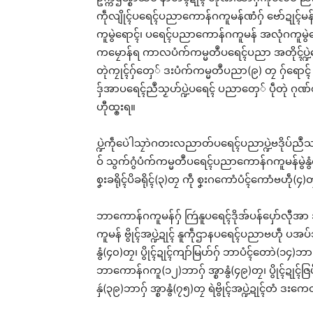
ပ္ဍ
ကဵုလျိုၚ်ပရေၚ်ပညာကောန်ဂကူမန်ဏံဂှ် ဗော်ဍုၚ်မန်တ
ကော
ကူမွဲရောၚ်၊ ပရေၚ်ပညာကောန်ဂကူမန် အလုံဂကူမွဲရော
(၄)
ကမၠောန်ရ ကာလပံက်ကမ္မတဳပရေၚ်ပညာ အတိုၚ်ပ္ဍဲပ
တၟိနွ
တုဲကၠုၚ်ဂှ်တှေ် ဒးပံက်ကမ္မတဳပညာ(၉) တၠ ဂှ်ရောၚ် အ
May
In "
ဒှ်အာပရေၚ်ညဳသၟဟ်ပ္ဍဲပရေၚ် ပညာတှေ် ပဵုတုဲ ဂုဏ်စ
ဟီုထ္ၜးရ။
ပ္ဍဲကဵုပေဲါသၠာဲဂတးလညာတ်ပရေၚ်ပညာပ္ဍဲဗဒိုပ်ညဳသာတ
ဝ် သွက်ဂွံပံက်ကမ္မတဳပရေၚ်ပညာကောန်ဂကူမန်မွဲနွံတု
စၞးခရိုၚ်ပိခရိုၚ်(၃)တၠ ကဵု စၞးဂကောံပံၚ်ကောံဗဟဵု(၄)တ
ဘာကောန်ဂကူမန်ဂှ် ကြဴနူပရေၚ်ဒိုအ်ပန်ပှော်လီ
ကူမန် ဗွိုၚ်အပ္ဍဲဍုၚ် နူကဵုဌာနပရေၚ်ပညာဗဟဵု ပအပ်သ
နွံ(၄၀)တၠ၊ ပွိုၚ်ဍုၚ်ကျာ်မြဟ်ဂှ် ဘာပံၚ်တောဲ(၁၄)ဘာ
ဘာကောန်ဂကူ(၁၂)ဘာဂှ် အ္စာနွံ(၄၉)တၠ၊ ပွိုၚ်ဍုၚ်ဇြပ်ဗု
နှဴ(၃၉)ဘာဂှ် အ္စာနွံ(၇၅)တၠ ရဲဗွိုၚ်အပ္ဍဲဍုၚ်တံ ဒးက