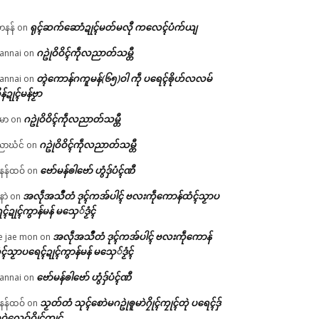
ရုၚ်ဆက်ဆောံဍုၚ်မတ်မလီု ကလေၚ်ပံက်ယျ
ဟနန်
on
ဂဥုဲဝိဝိၚ်ကဵုလညာတ်သမ္တီ
annai
on
တ္ၚဲကောန်ဂကူမန်(၆၅)ဝါ ကဵု ပရေၚ်ၜိုဟ်လလမ်
annai
on
ိန်ဍုၚ်မန်ဗၟာ
ဂဥုဲဝိဝိၚ်ကဵုလညာတ်သမ္တီ
မာ
on
ဂဥုဲဝိဝိၚ်ကဵုလညာတ်သမ္တီ
ာဃံင်
on
ဗော်မန်ၜါဗော် ဟွံဒှ်ပံၚ်ဏီ
န်ထဝ်
on
အလဵုအသဳတံ ဒုၚ်ကအ်ပါၚ် ဗလးကဵုကောန်ထံၚ်သၟာပ
နာဲ
on
ၚ်ဍုၚ်ကွာန်မန် မသှေ်ဒၟံၚ်
အလဵုအသဳတံ ဒုၚ်ကအ်ပါၚ် ဗလးကဵုကောန်
e jae mon
on
ၚ်သၟာပရေၚ်ဍုၚ်ကွာန်မန် မသှေ်ဒၟံၚ်
ဗော်မန်ၜါဗော် ဟွံဒှ်ပံၚ်ဏီ
annai
on
သၟတ်တံ သုၚ်စောဲမဂဥုဲၜူမာဲဂၠိုၚ်ကၠုၚ်တုဲ ပရေၚ်ဒှ်
န်ထဝ်
on
ဝဲလေဝ်ဂၠိုၚ်ကၠုၚ်