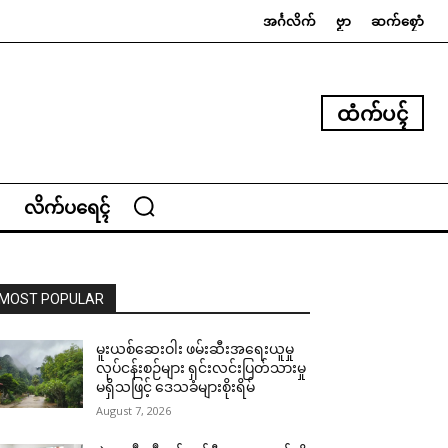
အၚ်္ဂလိက်
ဗၟာ
ဆက်စၠောံ
ထံက်ပၚ်
လိက်ပရေၚ်
MOST POPULAR
မူးယစ်ဆေးဝါး ဖမ်းဆီးအရေးယူမှု
လုပ်ငန်းစဉ်များ ရှင်းလင်းပြတ်သားမှု
မရှိသဖြင့် ဒေသခံများစိုးရိမ်
August 7, 2026