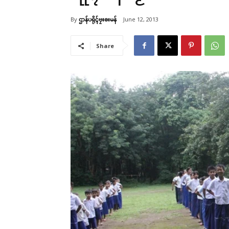
By
ဌာန်ပရိုၚ်ဗၠးၜးမန်
June 12, 2013
Share