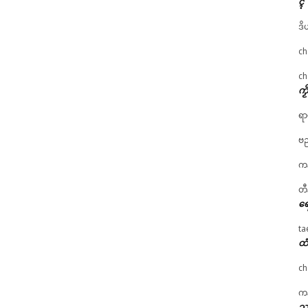
ၚ်
ဒိ
ch
ch
ကၟ
ရာ
ဗည
ကန
တီ
ရေ
ta
ထံ
ch
ကန
သၞ