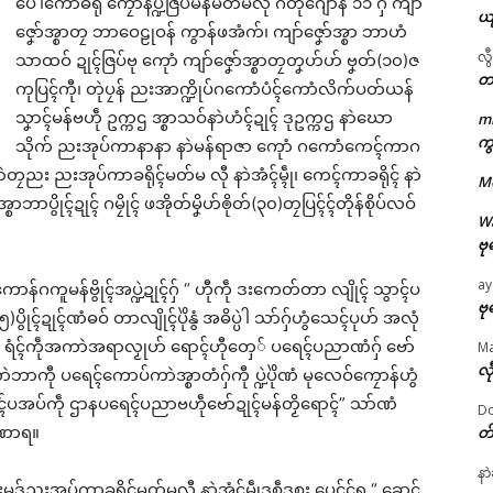
ပေဲါကောံဓရီု ကၠောန်ပ္ဍဲဇြပ်မန်မတ်မလီု ဂိတုဂျောန် ၁၁ ဂှ် ကျာ်
ယ
ဇၞော်အ္စာတၠ ဘာဝေဠုဝန် ကွာန်ဖအံက်၊ ကျာ်ဇၞော်အ္စာ ဘာဟံ
လွ
သာထဝ် ဍုၚ်ဇြပ်ဗု ကေုာံ ကျာ်ဇၞော်အ္စာတၠတၞဟ်ဟ် ဗၞတ်(၁၀)ဇ
တ
ကုပြၚ်ကီု၊ တုဲပၠန် ညးအာက္ဍိုပ်ဂကောံပံၚ်ကောံလိက်ပတ်ယန်
သၞာၚ်မန်ဗဟဵု ဥက္ကဌ အ္စာသဝ်နာဲဟံၚ်ဍုၚ် ဒုဥက္ကဌ နာဲဃော
m
ဌာန်ပရိုၚ်ဗၠးၜးမန်
ကွ
သိုက် ညးအုပ်ကာနာနာ နာဲမန်ရာဇာ ကေုာံ ဂကောံကေၚ်ကာဂ
ၚ် နာဲတၠညး ညးအုပ်ကာခရိုၚ်မတ်မ လီု နာဲအံၚ်မ္ၚဵု၊ ကေၚ်ကာခရိုၚ် နာဲ
M
ရုဲစှ်
ာပွိုၚ်ဍုၚ် ဂမၠိုၚ် ဖအိုတ်မၞိဟ်ၜိုတ်(၃၀)တၠပြၚ်ၚ်တိုန်စိုပ်လဝ်
W
ဗု
ပရိုၚ်လက္ကရဴအိုတ်
ay
ောန်ဂကူမန်ဗွိုၚ်အပ္ဍဲဍုၚ်ဂှ် “ ဟီုကဵု ဒးကေတ်တာ လျိုၚ် သွာၚ်ပ
🏛 လညာတ်ပါ်ပဲါ
ဗု
်ဍုၚ်ဏံဓဝ် တာလျိုၚ်ပိုဲနွံ အဓိပ္ပဲါ သာ်ဂှ်ဟွံသေၚ်ပုဟ် အလုံ
ဆဂး ရံၚ်ကဵုအကာဲအရာလၟုဟ် ရောၚ်ဟီုတှေ် ပရေၚ်ပညာဏံဂှ် ဗော်
M
ညးဒါန်လိက်
လီ
ာကီု ပရေၚ်ကောပ်ကာဲအ္စာတံဂှ်ကီု ပ္ဍဲပိုဲဏံ မုလေဝ်ကၠောန်ဟွံ
ated
ေၚ်ပအပ်ကဵု ဌာနပရေၚ်ပညာဗဟဵုဗော်ဍုၚ်မန်တၟိရောၚ်” သာ်ဏံ
Do
ဗွဳဒဳယဵု
ီုဏာရ။
တ
ကေတ်အဆက်
နာ
ဒှ်ညးအုပ်ကာခရိုၚ်မတ်မလီု နာဲအံၚ်မ္ၚဵုဒစဵုဒစး ပေၚ်ၚ်ရ “ ဆေၚ်