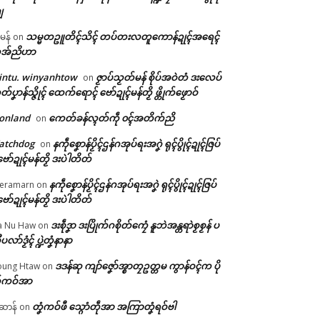
ျ
သမ္မတဥူတိၚ်သိၚ် တပ်တးလတူကောန်ဍုၚ်အရေၚ်
ီမန်
on
အ်ညိဟာ
intu. winyanhtow
ဇၟာပ်သၟတ်မန် စိုပ်အဝဲတံ ဒးလေပ်
on
တ်ပၞာန်သ္ဇိုၚ် ထေက်ရောၚ် ဗော်ဍုၚ်မန်တၟိ ဖ္တိုက်ဖၟောဝ်
onland
ကေတ်ခန်လ္ၚတ်ကဵု ၀ၚ်အတိက်ညိ
on
atchdog
နကဵုစၞောန်ပၟိၚ်ဌန်ဂအုပ်ရးအဂၞဲ ရုၚ်ပွိုၚ်ဍုၚ်ဇြပ်
on
ဗော်ဍုၚ်မန်တၟိ ဒးပဲါတိတ်
နကဵုစၞောန်ပၟိၚ်ဌန်ဂအုပ်ရးအဂၞဲ ရုၚ်ပွိုၚ်ဍုၚ်ဇြပ်
eramarn
on
ဗော်ဍုၚ်မန်တၟိ ဒးပဲါတိတ်
ဒးစဵုဒၞာ ဒးပြိုက်ဂစိုတ်ကၠေံ နူဘဲအန္တရာဲစၟစၟန် ပ
a Nu Haw
on
ုပလာ်ဒၟံၚ် ပ္ဍဲတၞံနာနာ
ဒဒန်ဆု ကျာ်ဇၞော်အ္စာတၠဥတ္တမ ကွာန်ဝၚ်က ပို
ung Htaw
on
်ကဝ်အာ
တၞံကဝ်ဖီ သ္ဂောံတဵုအာ အကြာတၞံရဝ်ဗါ
ဲဆာန်
on