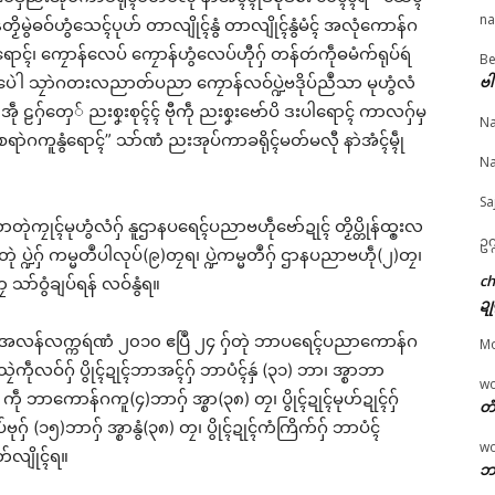
na
ဲသၞာံဗ္တောန်ပညာဏံ ဘာ
မန်ပ္ဍဲ မန်မ္ၚး သ္ဒးဒှ်မွဲမှပ် မွဲ
သွက်ကွးဘာကဝ်လိက
ၟိမွဲဓဝ်ဟွံသေၚ်ပုဟ် တာလျိုၚ်နွံ တာလျိုၚ်နွံမံၚ် အလုံကောန်ဂ
န်ဂကူမန်ဟွံအောန်နူ
ကသပ်ရောၚ်
ကောန်ဂကူမန် ဒှ်ခက်ခုဲ
ၚ်၊ ကၠောန်လေပ် ကၠောန်ဟွံလေပ်ဟီုဂှ် တန်တဴကဵုဓမံက်ရုပ်ရဴ
Be
© ဌာန်ပရိုၚ်ဗၠးၜးမန်
 ဘာ သွက်ဂွံပံက်အာ
May 21, 2026
ပရေၚ်ပညာတံဂှ် ပါလုပ် ပ
ဗါ
ေဲါ သၠာဲဂတးလညာတ်ပညာ ကၠောန်လဝ်ပ္ဍဲဗဒိုပ်ညဳသာ မုဟွံလံ
ံ
In "လိက်ပရေၚ်"
အစဳဇန် ထံက်ပၚ်လာဘ်
ဵု ဠဂှ်တှေ် ညးစၞးစုၚ်ၚ် ဗီုကဵု ညးစၞးဗော်ပိ ဒးပါရောၚ် ကာလဂှ်မှ
 14, 2026
တောန်ပညာညိ ဂကောံ
Na
ပရိုၚ်"
မိတ်ကောန်ဂကူမန် ဖ္တို
ရာဲဂကူနွံရောၚ်” သာ်ဏံ ညးအုပ်ကာခရိုၚ်မတ်မလီု နာဲအံၚ်မ္ၚဵု
ဖၟောဝ်
Na
April 28, 2026
In "ပရိုၚ်"
Sa
ုဲကၠုၚ်မုဟွံလံဂှ် နူဌာနပရေၚ်ပညာဗဟဵုဗော်ဍုၚ် တၟိပ္တိုန်ထ္ၜးလ
ဥက
ဲ ပ္ဍဲဂှ် ကမ္မတဳပါလုပ်(၉)တၠရ၊ ပ္ဍဲကမ္မတဳဂှ် ဌာနပညာဗဟဵု(၂)တၠ၊
c
ၠ သာ်ဝွံချပ်ရန် လဝ်နွံရ။
ဍု
ုအာ အလန်လက္ကရဴဏံ ၂၀၁၀ ဧပြဳ ၂၄ ဂှ်တုဲ ဘာပရေၚ်ပညာကောန်ဂ
M
ၠဲကဵုလဝ်ဂှ် ပွိုၚ်ဍုၚ်ဘာအၚ်ဂှ် ဘာပံၚ်နှဴ (၃၁) ဘာ၊ အ္စာဘာ
w
 ကဵု ဘာကောန်ဂကူ(၄)ဘာဂှ် အ္စာ(၃၈) တၠ၊ ပွိုၚ်ဍုၚ်မုဟ်ဍုၚ်ဂှ်
တံ
ဂှ် (၁၅)ဘာဂှ် အ္စာနွံ(၃၈) တၠ၊ ပွိုၚ်ဍုၚ်ကံကြိက်ဂှ် ဘာပံၚ်
w
ေတ်လျိုၚ်ရ။
ဘာ