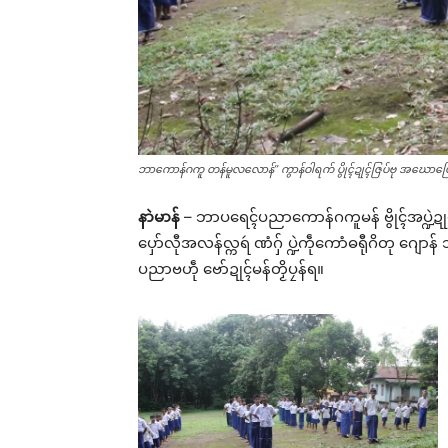
ဘာကောန်ဂကူ တန်မူလလောန်” ကွာန်ဝါရက် ပွိုၚ်ဍုၚ်ဇြပ်ဗု အဃောပြေ
နာဲမာန်
– ဘာပရေၚ်ပညာကောန်ဂကူမန် ဗွိုၚ်အပ္ဍဲဍုၚ်
ပှော်လီုအလန်လ္ကရဴ ဏံဂှ် ပ္ဍဲကဵုကောံဓရီုဂိတု ဂျ
ပညာဗဟဵု ဗော်ဍုၚ်မန်တၟိပၠန်ရ။