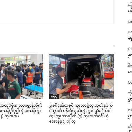
မန
အ
jo
Ba
မန
ch
နု
ဗီ
ဖျ
Ou
သိ
ပရိုၚ်
ပၞာ
ဳစက်လုပ်ဇီုဒး ဘာဗ္တောန်လိက်
ပ္ဍဲခရိုၚ်နန်ထၜုရဳ ကွးဘာမွဲတၠ ဟိုတ်နူဖံက်
လဂ္
ာန်ၚာ်မွဲဒၞါဲတုဲ ကောန်ကွး
သၞောတ် ပန်ကဵုလွဟ်တုဲ အ္စာၝောံချိုတ်ၜါ
ပၞာ
၂) တၠ ဒးဝပ်
တၠ၊ ကွးဘာချိုတ် (၄) တၠ၊ ဒးဘဲဝပ် ဟွံ
အောန်နူ (၂၀) တၠ
တီ