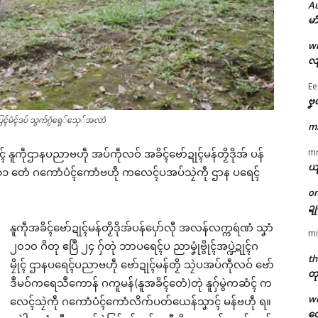
A
မာ
w
လျ
Ee
ဗၞ
ၚ်မံၚ်ဒပ် သွက်ဂွံရှေ်သှေ်အလာံ
m
m
 နူကဵုဌာနပညာဗဟဵု အပ်ကဵုလဝ် အခိၚ်ဗော်ဍုၚ်မန်တၟိဒိုအ် ပန်
ယ
ောန် ၁၁ တေံ ဂကောံပံၚ်ကောံဗဟဵု ကလေၚ်ပအပ်သၠဲကဵု ဌာန ပရေၚ်
o
ဍ
နူကဵုအခိၚ်ဗော်ဍုၚ်မန်တၟိဒိုအ်ပန်ပှော်လီု အလန်လက္ကရဴဏံ သၞာံ
mi
၂၀၁၀ ဂိတု ဧပြဳ ၂၄ ဂှ်တုဲ ဘာပရေၚ်ပ ညာမၞုံဗွိုၚ်အပ္ဍဲဍုၚ်ဂ
th
မၠိုၚ် ဌာနပရေၚ်ပညာဗဟဵု ဗော်ဍုၚ်မန်တၟိ သၠဲပအပ်ကဵုလဝ် ဗော်
တု
ဒဳမဝ်ကရေသဳကောန် ဂကူမန်(နူအခိၚ်တေံ)တုဲ နူဂှ်မွဲကဆံၚ် က
w
လေၚ်သၠဲကဵု ဂကောံပံၚ်ကောံလိက်ပတ်ယေန်သၞာၚ် မန်ဗဟဵု ရ။
တေ