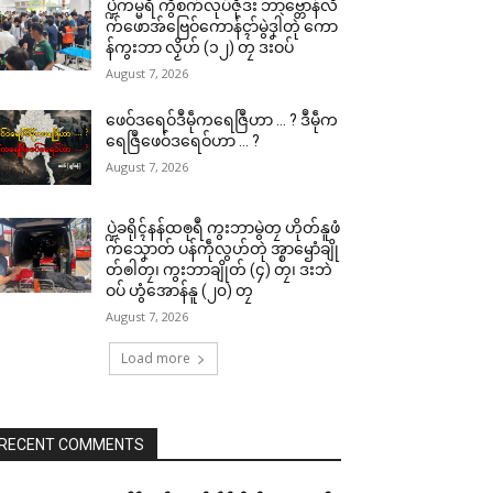
ပ္ဍဲကမ္မရဳ ကွဳစက်လုပ်ဇီုဒး ဘာဗ္တောန်လိ
က်ဖောအ်ဗြေဝ်ကောန်ၚာ်မွဲဒၞါဲတုဲ ကော
န်ကွးဘာ လၟိဟ် (၁၂) တၠ ဒးဝပ်
August 7, 2026
ဖေဝ်ဒရေဝ်ဒဳမဵုကရေဇြဳဟာ … ? ဒဳမဵုက
ရေဇြဳဖေဝ်ဒရေဝ်ဟာ … ?
August 7, 2026
ပ္ဍဲခရိုၚ်နန်ထၜုရဳ ကွးဘာမွဲတၠ ဟိုတ်နူဖံ
က်သၞောတ် ပန်ကဵုလွဟ်တုဲ အ္စာၝောံချို
တ်ၜါတၠ၊ ကွးဘာချိုတ် (၄) တၠ၊ ဒးဘဲ
ဝပ် ဟွံအောန်နူ (၂၀) တၠ
August 7, 2026
Load more
RECENT COMMENTS