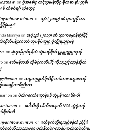
ungthaw
ဂွံအခေါၚ် တၚ်ယၟုမန်ဟီုဂှ် ၜိုတ်ဆ နာဲ၊ ဣစဳ၊
on
ံ၊ မိ တံဓဝ်ရဂှ် ဟွံတၟေၚ်
inyanhtow-mintun
သၞာံ (၂၀၁၉) ဏံ မုဂကူပိုဲ တာ
on
ိုၚ်နွံရော?
အပ္ဍဲသၞာံ (၂၀၁၇) ဏံ သၟာကမၠောန်ဆုဲပြံၚ်
nda Monnya
on
တ်လၟိဟ်ပန်ဠက်ဘာ် လုပ်စိုပ်ကၠုၚ် ပ္ဍဲတွဵုရးဍုၚ်မန်
ro
ရဲကွာန်မုဟ်ဒုန်တံ ဟွံပေၚ်စိုတ် လ္တူဥက္ကဌကွာန်
on
ဗော်မန်တအ် ကဵုမံၚ်ကတိပါၚ် ကဵုညးဍုၚ်ကွာန်အိုတ်
ro
on
ျ
ngsikenon
သမ္မတဥူတိၚ်သိၚ် တပ်တးလတူကောန်
on
ုၚ်အရေၚ်တအ်ညိဟာ
ပံက်ဂကောံကၠောန်ဗဒှ် တ္ၚဲပၠန်ဂတး ၆၈ ဝါ
narnon
on
an tun oo
ပေါဲသဳကၠဳ လိက်ကသုက် NCA ဟွံဂွံတၚ်
on
ပ်စိုတ်ဏီ
inyanhtow.mintun
ဂတဵုမုက်တွဵုရးဍုၚ်မန်တံ ညံၚ်ဂွံ
on
ာဲစုတ်သီုဘာသာမန်ဂှ် ပတိုန်လဝ်ဂလာန်ပ္ဍဲကၠတ်ထဝ်တွဵုရး