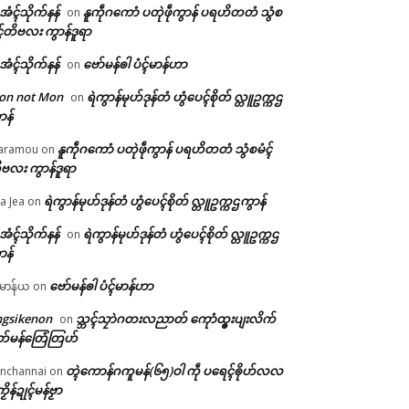
ဲအံၚ်သိုက်နန်
နူကဵုဂကောံ ပတုဲဖဵုကွာန် ပရဟိတတံ သွံစ
on
ၚ်တိဗလး ကွာန်ဒူရာ
ဲအံၚ်သိုက်နန်
ဗော်မန်ၜါ ပံၚ်မာန်ဟာ
on
on not Mon
ရဲကွာန်မုဟ်ဒုန်တံ ဟွံပေၚ်စိုတ် လ္တူဥက္ကဌ
on
ာန်
နူကဵုဂကောံ ပတုဲဖဵုကွာန် ပရဟိတတံ သွံစမံၚ်
aramou
on
ဗလး ကွာန်ဒူရာ
ရဲကွာန်မုဟ်ဒုန်တံ ဟွံပေၚ်စိုတ် လ္တူဥက္ကဌကွာန်
a Jea
on
ဲအံၚ်သိုက်နန်
ရဲကွာန်မုဟ်ဒုန်တံ ဟွံပေၚ်စိုတ် လ္တူဥက္ကဌ
on
ာန်
ဗော်မန်ၜါ ပံၚ်မာန်ဟာ
မာန်ယ
on
ngsikenon
သ္ဘၚ်သၠာဲဂတးလညာတ် ကေုာံထ္ၜးပျးလိက်
on
တ်မန်တြေံတြဟ်
တ္ၚဲကောန်ဂကူမန်(၆၅)ဝါ ကဵု ပရေၚ်ၜိုဟ်လလ
nchannai
on
ကၟိန်ဍုၚ်မန်ဗၟာ