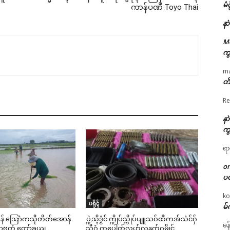
မံ
ကာန်ပဏဳ Toyo Thai
နာ
M
ကွ
m
တိ
Re
နာ
ကွ
ရာ
o
ပ
ko
ပရိုၚ်
မ်
င်မန် သြောံကသီုတိတ်အောန်
ပ္ဍဲသ္ၚိဒၟံင် က္ဍိုပ်သ္ကိုပ်ပျူသဝ်ထဳကအ်သံင်ဂှ်
မန
ၟာဗ္ၚတံ တော်ခယျ
သီဂွံ ကပေါတ်လွဟ်လနက်ဂမၠိုင်