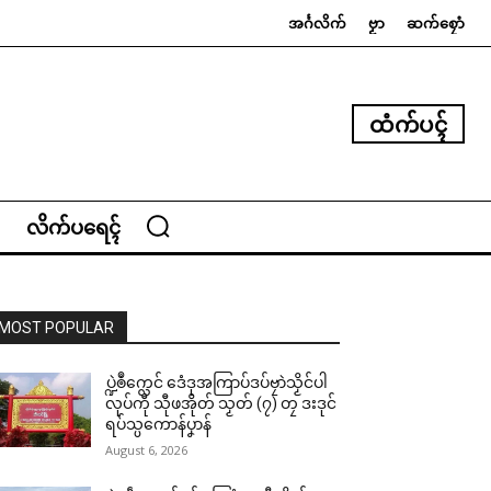
အၚ်္ဂလိက်
ဗၟာ
ဆက်စၠောံ
ထံက်ပၚ်
လိက်ပရေၚ်
MOST POPULAR
ပ္ဍဲၜဳက္လေင် ဒေံဒုအကြာပ်ဒပ်ဗၠာဲသၟိင်ပါ
လုပ်ကီု သီုဖအိုတ် သၟတ် (၇) တၠ ဒးဒုင်
ရပ်သ္ပကောန်ပၞာန်
August 6, 2026