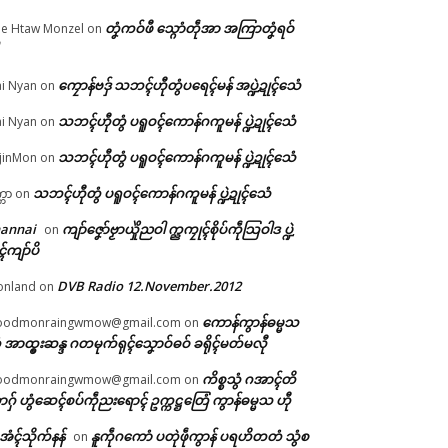
တၞံကဝ်ဖီ သ္ဂောံတဵုအာ အကြာတၞံရဝ်
e Htaw Monzel
on
ကၠောန်ဗဒှ် သဘၚ်ဟီုတွံပရေၚ်မန် အပ္ဍဲဍုၚ်သေံ
i Nyan
on
ဇြေ
သဘၚ်ဟီုတွံ ပရူဝၚ်ကောန်ဂကူမန် ပ္ဍဲဍုၚ်သေံ
i Nyan
on
ုဲ
သဘၚ်ဟီုတွံ ပရူဝၚ်ကောန်ဂကူမန် ပ္ဍဲဍုၚ်သေံ
jinMon
on
သဘၚ်ဟီုတွံ ပရူဝၚ်ကောန်ဂကူမန် ပ္ဍဲဍုၚ်သေံ
္ကာ
on
hannai
ကျာ်ဇၞော်ဗၟာယှိုဲညဝါ က္ညကၠုၚ်စိုပ်ကဵုသြဝါဒ ပ္ဍဲ
on
ၚ်ကျာ်ပိ
DVB Radio 12.November.2012
onland
on
ကောန်ကွာန်ဓမ္မသ
oodmonraingwmow@gmail.com
on
 အာထ္ၜးဆန္ဒ ဂတမုက်ရုၚ်သၞောဝ်ဓဝ် ခရိုၚ်မတ်မလီု
ကိစ္စသွံ ဂအာၚ်တိ
oodmonraingwmow@gmail.com
on
ဂှ် ဟွံဆေၚ်စပ်ကဵုညးရောၚ် ဥက္ကဋ္ဌတြေံ ကွာန်ဓမ္မသ ဟီု
ဲအံၚ်သိုက်နန်
နူကဵုဂကောံ ပတုဲဖဵုကွာန် ပရဟိတတံ သွံစ
on