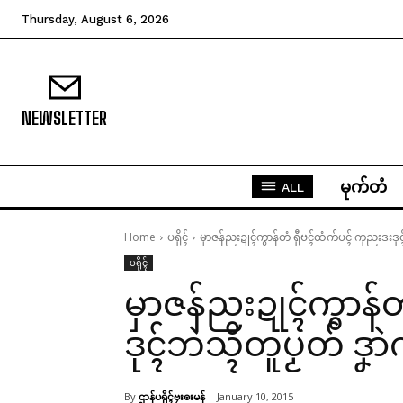
Thursday, August 6, 2026
NEWSLETTER
မုက်တံ
ALL
Home
ပရိုၚ်
မှာဇန်ညးဍုၚ်ကွာန်တံ ရီုဗၚ်ထံက်ပၚ် ကုညးဒးဒုၚ်ဘ
ပရိုၚ်
မှာဇန်ညးဍုၚ်ကွာန်
ဒုၚ်ဘဲသ္ၚိတူပၟတ် ဒၞာ
By
ဌာန်ပရိုၚ်ဗၠးၜးမန်
January 10, 2015