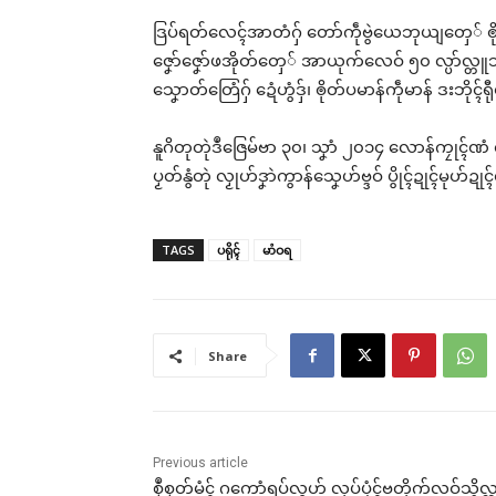
ဒြပ်ရတ်လေၚ်အာတံဂှ် တော်ကဵုဗွဲယေဘုယျတှေ် ၜိုတ် အက
ဇၞော်ဇၞော်ဖအိုတ်တှေ် အာယုက်လေဝ် ၅၀ လ္ပာ်လ္တူသ
သၞောတ်တြေံဂှ် ဍေံဟွံဒှ်၊ ၜိုတ်ပမာန်ကဵုမာန် ဒးဘို
ညးဒ
ဝ်တ
နူဂိတုတုဲဒဳဇြေမ်ဗာ ၃၀၊ သၞာံ ၂၀၁၄ လောန်ကၠုၚ်ဏံ
ဂွံ
ပၟတ်နွံတုဲ လၟုဟ်ဒၞာဲကွာန်သၞေဟ်ဗ္ဒဝ် ပွိုၚ်ဍုၚ်မ
လေၚ
Mar
In "
TAGS
ပရိုၚ်
မာံဝရ
Share
Previous article
စၟဳစၟတ်မံၚ် ဂကောံရပ်လွဟ် လုပ်ပၠံၚ်ဗတိုက်လဝ်သ္ၚိလ္