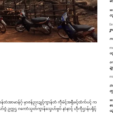
မာ
w
လျ
Ee
ဗၞ
m
m
ယ
o
ဍ
mi
th
တု
w
ၚ်တန်တဴအာမာန်ဂှ် မှာဇန်ညးဍုၚ်ကွာန်တံ ကဵုမံၚ်အရီုဗၚ်ထံက်ပၚ် က
တေ
ဝွံ ဥက္ကဌ ဂကောံသၟတ်ကွာန်သၞေဟ်ဗ္ဒဝ် နာဲနာၚ် ဟီုကဵုဌာန်ပရိုၚ်
ယ