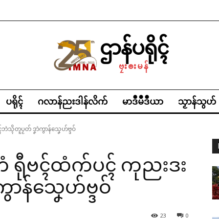
ဌာန်ပရိုၚ်
ဗၠးၜးမန်
ပရိုၚ်
ဂလာန်ညးဒါန်လိက်
မာဒဳမဳဒဳယာ
သၟာန်သွဟ်
ဲသ္ၚိတူပၟတ် ဒၞာဲကွာန်သၞေဟ်ဗ္ဒဝ်
တံ ရီုဗၚ်ထံက်ပၚ် ကုညးဒး
ဲကွာန်သၞေဟ်ဗ္ဒဝ်
23
0