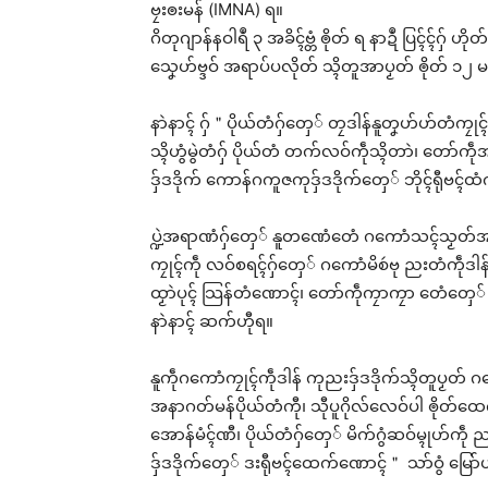
ဗၠးၜးမန် (IMNA) ရ။
ဂိတုဂျာန်နဝါရဳ ၃ အခိၚ်ဗ္တံ ၜိုတ် ရ နာဍဳ ပြၚ်ၚ်ဂှ် ဟိ
သၞေဟ်ဗ္ဒဝ် အရာပ်ပလိုတ် သ္ၚိတူအာပၟတ် ၜိုတ် ၁၂
နာဲနာၚ် ဂှ်＂ပိုယ်တံဂှ်တှေ် တၠဒါန်နူတၞဟ်ဟ်တံကၠုၚ
သ္ၚိဟွံမွဲတံဂှ် ပိုယ်တံ တက်လဝ်ကဵုသ္ၚိတာဲ၊ တော်ကဵ
ဒှ်ဒဒိုက် ကောန်ဂကူဇကုဒှ်ဒဒိုက်တှေ် ဘိုၚ်ရီုဗၚ်
ပ္ဍဲအရာဏံဂှ်တှေ် နူတဏေံတေံ ဂကောံသၚ်သၟတ်အန
ကၠုၚ်ကဵု လဝ်စရၚ်ဂှ်တှေ် ဂကောံမိစဴဗု ညးတံကဵုဒါ
ထၟာဲပုၚ် သြန်တံဏောၚ်၊ တော်ကဵုကၠာကၠာ တေံတှေ် လၟုဟ်
နာဲနာၚ် ဆက်ဟီုရ။
နူကဵုဂကောံကၠုၚ်ကဵုဒါန် ကုညးဒှ်ဒဒိုက်သ္ၚိတူပၟ
အနာဂတ်မန်ပိုယ်တံကီု၊ သီုပူဂိုလ်လေဝ်ပါ ၜိုတ်ထေက်ကြ
အောန်မံၚ်ဏီ၊ ပိုယ်တံဂှ်တှေ် မိက်ဂွံဆဝ်မ္ၚုဟ်ကဵု ညး
ဒှ်ဒဒိုက်တှေ် ဒးရီုဗၚ်ထေက်ဏောၚ်＂ သာ်ဝွံ မြော်
Rel