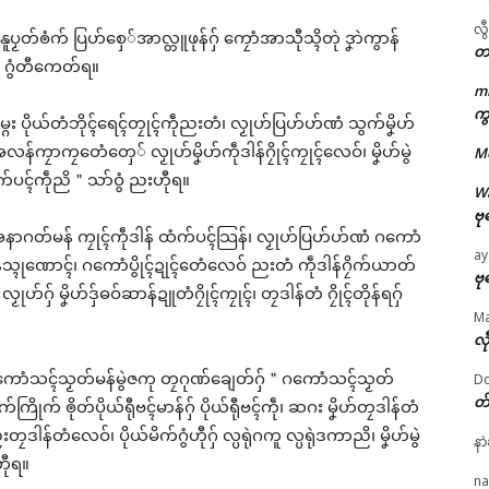
လွ
ုတ်နူပၟတ်ၜံက် ပြဟ်စှေ်အာလ္တူဖုန်ဂှ် ကၠောံအာသီုသ္ၚိတုဲ ဒၞာဲကွာန်
တ
 မ ဂွံတီကေတ်ရ။
m
ကွ
်မ္ဂး ပိုယ်တံဘိုၚ်ရေၚ်တၠုၚ်ကဵုညးတံ၊ လၟုဟ်ပြဟ်ဟ်ဏံ သွက်မၞိဟ်
ဌာန်ပရိုၚ်ဗၠးၜးမန်
ုအလန်ကၠာကၠတေံတှေ် လၟုဟ်မၞိဟ်ကဵုဒါန်ဂၠိုၚ်ကၠုၚ်လေဝ်၊ မၞိဟ်မွဲ
M
ထံက်ပၚ်ကဵုညိ＂သာ်ဝွံ ညးဟီုရ။
ရုဲစှ်
W
ဗု
ာဂတ်မန် ကၠုၚ်ကဵုဒါန် ထံက်ပၚ်သြန်၊ လၟုဟ်ပြဟ်ဟ်ဏံ ဂကောံ
ပရိုၚ်လက္ကရဴအိုတ်
ay
န်သ္ၚုဏောၚ်၊ ဂကောံပွိုၚ်ဍုၚ်တေံလေဝ် ညးတံ ကဵုဒါန်ဂၠိက်ယာတ်
ဗု
ဂှ် မၞိဟ်ဒှ်ဓဝ်ဆာန်ဍူတံဂၠိုၚ်ကၠုၚ်၊ တၠဒါန်တံ ဂၠိုၚ်တိုန်ရဂှ်
🏛 လညာတ်ပါ်ပဲါ
M
လီ
ညးဒါန်လိက်
တ် ဂကောံသၚ်သၟတ်မန်မွဲဇကု တၠဂုဏ်ချေတ်ဂှ်＂ဂကောံသၚ်သၟတ်
Do
တ
ိုက် ၜိုတ်ပိုယ်ရီုဗၚ်မာန်ဂှ် ပိုယ်ရီုဗၚ်ကဵု၊ ဆဂး မၞိဟ်တၠဒါန်တံ
ဗွဳဒဳယဵု
တၠဒါန်တံလေဝ်၊ ပိုယ်မိက်ဂွံဟီုဂှ် လ္ပရုဲဂကူ လ္ပရုဲဒကာညိ၊ မၞိဟ်မွဲ
နာ
ဟီုရ။
ကေတ်အဆက်
ated
na