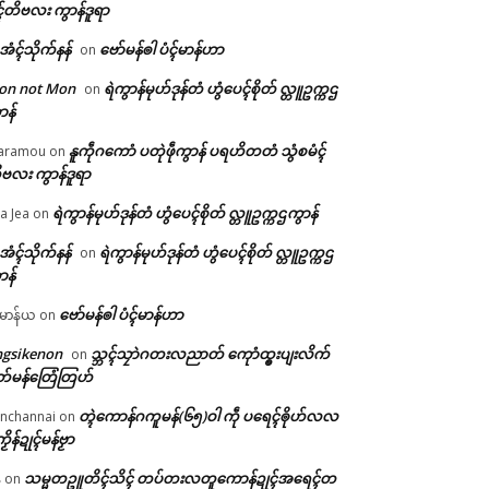
ၚ်တိဗလး ကွာန်ဒူရာ
ဲအံၚ်သိုက်နန်
ဗော်မန်ၜါ ပံၚ်မာန်ဟာ
on
on not Mon
ရဲကွာန်မုဟ်ဒုန်တံ ဟွံပေၚ်စိုတ် လ္တူဥက္ကဌ
on
ာန်
နူကဵုဂကောံ ပတုဲဖဵုကွာန် ပရဟိတတံ သွံစမံၚ်
aramou
on
ဗလး ကွာန်ဒူရာ
ရဲကွာန်မုဟ်ဒုန်တံ ဟွံပေၚ်စိုတ် လ္တူဥက္ကဌကွာန်
a Jea
on
ဲအံၚ်သိုက်နန်
ရဲကွာန်မုဟ်ဒုန်တံ ဟွံပေၚ်စိုတ် လ္တူဥက္ကဌ
on
ာန်
ဗော်မန်ၜါ ပံၚ်မာန်ဟာ
မာန်ယ
on
ngsikenon
သ္ဘၚ်သၠာဲဂတးလညာတ် ကေုာံထ္ၜးပျးလိက်
on
တ်မန်တြေံတြဟ်
တ္ၚဲကောန်ဂကူမန်(၆၅)ဝါ ကဵု ပရေၚ်ၜိုဟ်လလ
nchannai
on
ကၟိန်ဍုၚ်မန်ဗၟာ
သမ္မတဥူတိၚ်သိၚ် တပ်တးလတူကောန်ဍုၚ်အရေၚ်တ
်
on