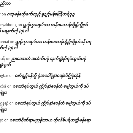
်ညိဟာ
ဂကူမန်​သှ်ေၜက်ကၠုၚ် နူဍုၚ်မန်တြေံဟရိပုဉ္ဇ
r
on
သ္ဘၚ်ကၞာစှေ်ဘာ တန်ဗတောန်ကွိုၚ်ကွိုက်
nyakhong
on
် မရနုက်ကဵု (၃) ဝါ
သ္ဘၚ်ကၞာစှေ်ဘာ တန်ဗတောန်ကွိုၚ်ကွိုက်မန် မရ
annai
on
က်ကဵု (၃) ဝါ
ညးဒေသတံ ဒးထံက်ပၚ် သွက်က္ဍိုပ်ရပ်လွဟ်မန်
ဇမန်
on
ေံလွဟ်
ဗော်ဍုၚ်မန်တၟိ ဂွံအခေါၚ်ဒၞာဲဖျေံဒပ်ဂၠိုၚ်တိုန်
gkar
on
ဂကောံရပ်လွဟ် က္ဍိုပ်နာဲဗေန်တံ ဖျေံလွဟ်ကဵု ဒပ်
ုက်ဇံ
on
န်ဗၟာ
ဂကောံရပ်လွဟ် က္ဍိုပ်နာဲဗေန်တံ ဖျေံလွဟ်ကဵု ဒပ်
ဂန်ရာံ
on
န်ဗၟာ
ဂကောံဂိုဏ်ရာမညနိကာယ သှ်လိခ်ပရိယတ္တိမန်ရော
နာဲ
on