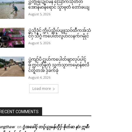
ပ္ဍဲတွဵုရးဍုင်မန် သြောံကသီုတိတ်
အောန်မာန်ရောင် သၟာဗ္ၚတံ တော်ခယျ
August 5, 2026
ပ္ဍဲသ္ၚိဒၟံင် က္ဍိုပ်သ္ကိုပ်ပျူသဝ်ထဳကအ်သံ
င်ဂှ် သီဂွံ ကပေါတ်လွဟ်လနက်ဂမၠိုင်
August 5, 2026
ပ္ဍဲကျာ်ပိ င္ရုဟ်ကပေါတ်ဖျာလုပ်ပါၚ်
ဖဴ က္ဍင်တိုန်တုဲ သွက်သၟာကမၠောန်စလိ
င်တ္ရဲတအ် ဒှ်ခက်ခုဲ
August 4, 2026
Load more
RECENT COMMENTS
ungthaw
ဂွံအခေါၚ် တၚ်ယၟုမန်ဟီုဂှ် ၜိုတ်ဆ နာဲ၊ ဣစဳ၊
on