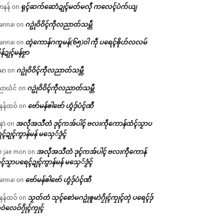
ရုၚ်ဆက်ဆောံဍုၚ်မတ်မလီု ကလေၚ်ပံက်ယျ
ဟနန်
on
ဂဥုဲဝိဝိၚ်ကဵုလညာတ်သမ္တီ
annai
on
တ္ၚဲကောန်ဂကူမန်(၆၅)ဝါ ကဵု ပရေၚ်ၜိုဟ်လလမ်
annai
on
ိန်ဍုၚ်မန်ဗၟာ
ဂဥုဲဝိဝိၚ်ကဵုလညာတ်သမ္တီ
မာ
on
ဂဥုဲဝိဝိၚ်ကဵုလညာတ်သမ္တီ
ာဃံင်
on
ဗော်မန်ၜါဗော် ဟွံဒှ်ပံၚ်ဏီ
န်ထဝ်
on
အလဵုအသဳတံ ဒုၚ်ကအ်ပါၚ် ဗလးကဵုကောန်ထံၚ်သၟာပ
နာဲ
on
ၚ်ဍုၚ်ကွာန်မန် မသှေ်ဒၟံၚ်
အလဵုအသဳတံ ဒုၚ်ကအ်ပါၚ် ဗလးကဵုကောန်
e jae mon
on
ၚ်သၟာပရေၚ်ဍုၚ်ကွာန်မန် မသှေ်ဒၟံၚ်
ဗော်မန်ၜါဗော် ဟွံဒှ်ပံၚ်ဏီ
annai
on
သၟတ်တံ သုၚ်စောဲမဂဥုဲၜူမာဲဂၠိုၚ်ကၠုၚ်တုဲ ပရေၚ်ဒှ်
န်ထဝ်
on
ဝဲလေဝ်ဂၠိုၚ်ကၠုၚ်