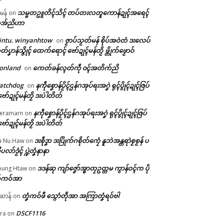
သမ္မတဥူတိၚ်သိၚ် တပ်တးလတူကောန်ဍုၚ်အရေၚ်
ီမန်
on
အ်ညိဟာ
intu. winyanhtow
ဇၟာပ်သၟတ်မန် စိုပ်အဝဲတံ ဒးလေပ်
on
တ်ပၞာန်သ္ဇိုၚ် ထေက်ရောၚ် ဗော်ဍုၚ်မန်တၟိ ဖ္တိုက်ဖၟောဝ်
onland
ကေတ်ခန်လ္ၚတ်ကဵု ၀ၚ်အတိက်ညိ
on
atchdog
နကဵုစၞောန်ပၟိၚ်ဌန်ဂအုပ်ရးအဂၞဲ ရုၚ်ပွိုၚ်ဍုၚ်ဇြပ်
on
ဗော်ဍုၚ်မန်တၟိ ဒးပဲါတိတ်
နကဵုစၞောန်ပၟိၚ်ဌန်ဂအုပ်ရးအဂၞဲ ရုၚ်ပွိုၚ်ဍုၚ်ဇြပ်
eramarn
on
ဗော်ဍုၚ်မန်တၟိ ဒးပဲါတိတ်
ဒးစဵုဒၞာ ဒးပြိုက်ဂစိုတ်ကၠေံ နူဘဲအန္တရာဲစၟစၟန် ပ
a Nu Haw
on
ုပလာ်ဒၟံၚ် ပ္ဍဲတၞံနာနာ
ဒဒန်ဆု ကျာ်ဇၞော်အ္စာတၠဥတ္တမ ကွာန်ဝၚ်က ပို
ung Htaw
on
်ကဝ်အာ
တၞံကဝ်ဖီ သ္ဂောံတဵုအာ အကြာတၞံရဝ်ဗါ
ဲဆာန်
on
DSCF1116
ra
on