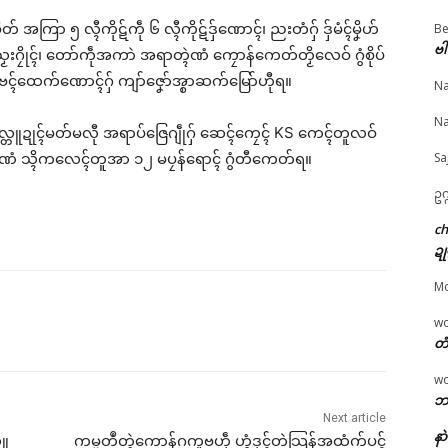
ြာ ၅ လ္ၚီကိုဋ်ကဵု ၆ လ္ၚီကိုဋ်ဒှ်ဏောၚ်၊ ညးတံဂှ် ဒှ်မံၚ်မၞိဟ်
Be
ဗါ
ၟးဂၠိုၚ်၊ တော်ကဵုအကာဲ အရာတ္ၚဲဏံ ကၠောန်ကေတ်တၟိလေဝ် ဂွံစိုပ်
© ဌာန်ပရိုၚ်ဗၠးၜးမန်
ၚ်ရီုဗၚ်ထေက်ဏောၚ်ဂှ် ကျာ်ဇၞော်အ္စာဆက်မြော်ဟီုရ။
Na
းဘဲပၟတ်ကွာန်ဂဒုၚ်ၜ
ပ္ဍဲကွာန်ကအ်ဇမၠိၚ် အခိၚ်
ပ္ဍဲဍုၚ်မတ်မလီု အရာပ်
Na
ံ နအလဵုဆန္ဒဇကု မိက်
ကၠောန်ဒၟံၚ်သဘၚ်ပ္တိုန်က္ဍိုၚ်
ဂျဵုဂှ် သ္ၚိဒၟံၚ်မွဲမတူပၟတ်တ
 လ္တူဍုၚ်မတ်မလီု အရာပ်ဇြေဂျဵုဂှ် ဆေၚ်ကၠေၚ် KS ကေၚ်တူလဝ်
ရေၚ်တၠုၚ် ကမၠောန်က္
ကျာ်ဂှ် သ္ၚိတူအာ (၂) မ
မၞိဟ်ချိုတ်ၜါတၠ
ုဟ်ဍုၚ်ဏံ သ္ၚိကလေၚ်တူအာ ၁၂ မပၠန်ရောၚ် ဂွံတီကေတ်ရ။
Sa
်ဒက်ပ္တန်တၟိဂး
April 27, 2026
March 2, 2026
ch 12, 2026
In "ပရိုၚ်"
In "ပရိုၚ်"
ဥက
ပရိုၚ်"
c
ဍု
M
w
တံ
w
ဘာ
Next article
နာ
တူ
ကမ္မတဳတ္ၚဲကောန်ဂကူဗဟဵု ဟွံဒုၚ်တဲသြန်အထံက်ပၚ်