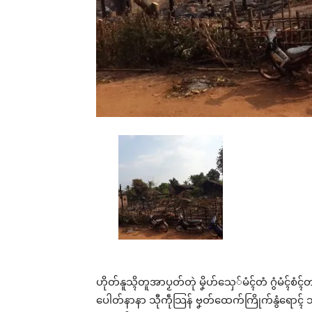
ဟိုတ်နူသ္ၚိတူအာပၟတ်တုဲ မၞိဟ်သှေ်မံၚ်တံ ဂွံမံၚ်စံ
ပေါတ်နာနာ သီုကဵုသြန် ဗၞတ်ထေက်ကြိုက်နွံရောၚ် သာ်