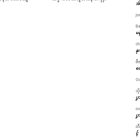
အ
jo
Ba
မန
ch
နု
ဗီ
ဖျ
Ou
သိ
ပၞာ
လဂ္
ပၞာ
တီ
ၚ်