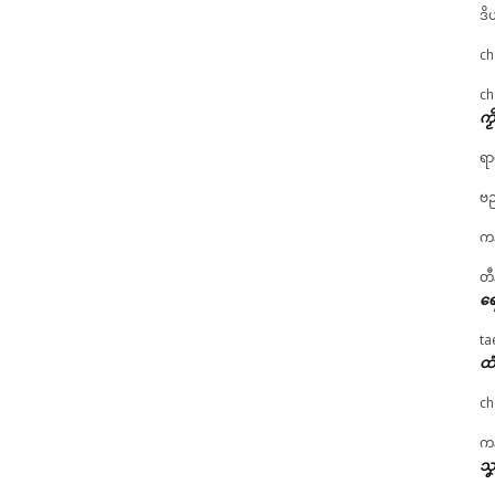
ဒိ
ch
ch
ကၟ
ရာ
ဗည
ကန
တီ
ရေ
ta
ထံ
ch
ကန
သၞ