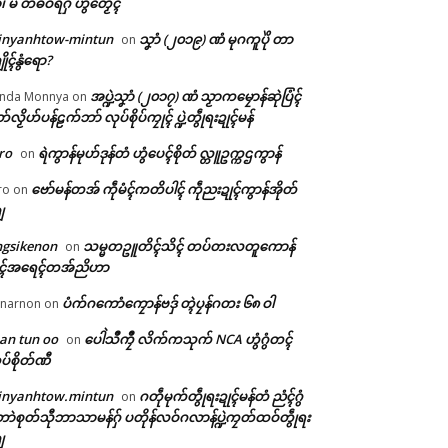
ံ၊ မိ တံဓဝ်ရဂှ် ဟွံတၟေၚ်
inyanhtow-mintun
သၞာံ (၂၀၁၉) ဏံ မုဂကူပိုဲ တာ
on
ိုၚ်နွံရော?
အပ္ဍဲသၞာံ (၂၀၁၇) ဏံ သၟာကမၠောန်ဆုဲပြံၚ်
nda Monnya
on
တ်လၟိဟ်ပန်ဠက်ဘာ် လုပ်စိုပ်ကၠုၚ် ပ္ဍဲတွဵုရးဍုၚ်မန်
ro
ရဲကွာန်မုဟ်ဒုန်တံ ဟွံပေၚ်စိုတ် လ္တူဥက္ကဌကွာန်
on
ဗော်မန်တအ် ကဵုမံၚ်ကတိပါၚ် ကဵုညးဍုၚ်ကွာန်အိုတ်
ro
on
ျ
ngsikenon
သမ္မတဥူတိၚ်သိၚ် တပ်တးလတူကောန်
on
ုၚ်အရေၚ်တအ်ညိဟာ
ပံက်ဂကောံကၠောန်ဗဒှ် တ္ၚဲပၠန်ဂတး ၆၈ ဝါ
narnon
on
an tun oo
ပေါဲသဳကၠဳ လိက်ကသုက် NCA ဟွံဂွံတၚ်
on
ပ်စိုတ်ဏီ
inyanhtow.mintun
ဂတဵုမုက်တွဵုရးဍုၚ်မန်တံ ညံၚ်ဂွံ
on
ာဲစုတ်သီုဘာသာမန်ဂှ် ပတိုန်လဝ်ဂလာန်ပ္ဍဲကၠတ်ထဝ်တွဵုရး
ျ