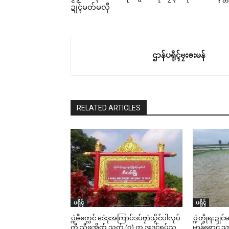
ဍုၚ်မတ်မလီု
ဌာန်ပရိုၚ်ဗၠးၜးမန်
RELATED ARTICLES
ပရိုၚ်
ပရိုၚ်
ပ္ဍဲၜဳက္လေင် ဒေံဒုအကြာပ်ဒပ်ဗၠာဲသၟိင်ပါလုပ်
ပ္ဍဲတွဵုရးဍု
ကီု သီုဖအိုတ် သၟတ် (၇) တၠ ဒးဒုင်ရပ်သ္ပ
မာန်ရောင် သ