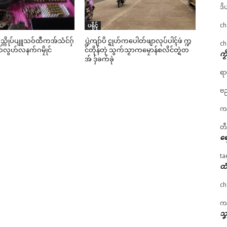
ဒိ
ch
ပရိုၚ်
္ဍိုပ်သ္ကိုပ်ပျူသဝ်ထဳကအ်သံင်ဂှ်
ပ္ဍဲကျာ်ပိ င္ရုဟ်ကပေါတ်ဖျာလုပ်ပါၚ်ဖဴ က္ဍ
ch
်လွဟ်လနက်ဂမၠိုင်
င်တိုန်တုဲ သွက်သၟာကမၠောန်စလိင်တ္ရဲတ
ကၟ
အ် ဒှ်ခက်ခုဲ
ရာ
ဗည
ကန
တီ
ရေ
ta
ထံ
ch
ကန
သၞ