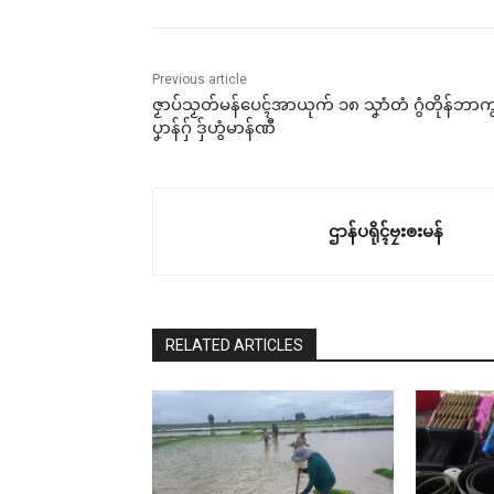
Previous article
ဇၟာပ်သၟတ်မန်ပေၚ်အာယုက် ၁၈ သၞာံတံ ဂွံတိုန်ဘာက
ပၞာန်ဂှ် ဒှ်ဟွံမာန်ဏီ
ဌာန်ပရိုၚ်ဗၠးၜးမန်
RELATED ARTICLES