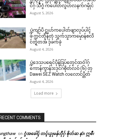
င်ဂှ် သီဂွံ ကပေါတ်လွဟ်လနက်ဂမၠိုင်
August 5, 2026
ပ္ဍဲကျာ်ပိ င္ရုဟ်ကပေါတ်ဖျာလုပ်ပါၚ်
ဖဴ က္ဍင်တိုန်တုဲ သွက်သၟာကမၠောန်စလိ
င်တ္ရဲတအ် ဒှ်ခက်ခုဲ
August 4, 2026
ပ္ဍဲဒေသပရေင်ပိုန်ဒြပ်တၟေင်ထဝဲါဂှ်
ကောန်ကွာန်ဒးဒုင်ဂစိုတ်လဝ် (၆) တၠ
Dawei SEZ Watch လလောင်ပ္တိတ်
August 4, 2026
Load more
RECENT COMMENTS
ungthaw
ဂွံအခေါၚ် တၚ်ယၟုမန်ဟီုဂှ် ၜိုတ်ဆ နာဲ၊ ဣစဳ၊
on