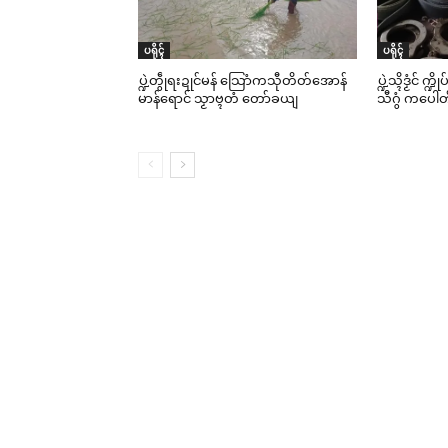
ပရိုၚ်
ပရိုၚ်
ပ္ဍဲတွဵုရးဍုင်မန် သြောံကသီုတိတ်အောန်
ပ္ဍဲသ္ၚိဒၟံင် က
မာန်ရောင် သၟာဗ္ၚတံ တော်ခယျ
သီဂွံ ကပေါတ