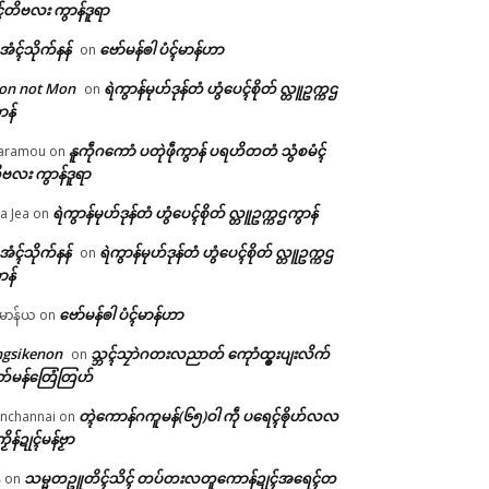
ၚ်တိဗလး ကွာန်ဒူရာ
ဲအံၚ်သိုက်နန်
ဗော်မန်ၜါ ပံၚ်မာန်ဟာ
on
on not Mon
ရဲကွာန်မုဟ်ဒုန်တံ ဟွံပေၚ်စိုတ် လ္တူဥက္ကဌ
on
ာန်
နူကဵုဂကောံ ပတုဲဖဵုကွာန် ပရဟိတတံ သွံစမံၚ်
aramou
on
ဗလး ကွာန်ဒူရာ
ရဲကွာန်မုဟ်ဒုန်တံ ဟွံပေၚ်စိုတ် လ္တူဥက္ကဌကွာန်
a Jea
on
ဲအံၚ်သိုက်နန်
ရဲကွာန်မုဟ်ဒုန်တံ ဟွံပေၚ်စိုတ် လ္တူဥက္ကဌ
on
ာန်
ဗော်မန်ၜါ ပံၚ်မာန်ဟာ
မာန်ယ
on
ngsikenon
သ္ဘၚ်သၠာဲဂတးလညာတ် ကေုာံထ္ၜးပျးလိက်
on
တ်မန်တြေံတြဟ်
တ္ၚဲကောန်ဂကူမန်(၆၅)ဝါ ကဵု ပရေၚ်ၜိုဟ်လလ
nchannai
on
ကၟိန်ဍုၚ်မန်ဗၟာ
သမ္မတဥူတိၚ်သိၚ် တပ်တးလတူကောန်ဍုၚ်အရေၚ်တ
်
on