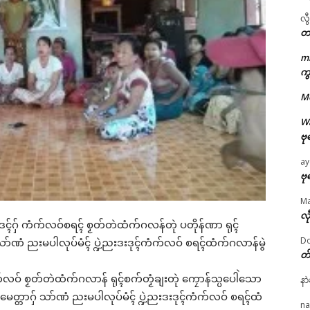
လွ
တ
m
ကွ
ဌာန်ပရိုၚ်ဗၠးၜးမန်
M
ရုဲစှ်
W
ဗု
ပရိုၚ်လက္ကရဴအိုတ်
ay
ဗု
🏛 လညာတ်ပါ်ပဲါ
M
လီ
်အံၚ်ဒၚ်ဂှ် ကံက်လဝ်စရၚ် စၟတ်တဲထံက်ဂလန်တုဲ ပတိုန်ဏာ ရုၚ်
ညးဒါန်လိက်
Do
 သာ်ဏံ ညးမပါလုပ်မံၚ် ပ္ဍဲညးဒးဒုၚ်ကံက်လဝ် စရၚ်ထံက်ဂလာန်မွဲ
တ
ဗွဳဒဳယဵု
ၚ်ကံက်လဝ် စၟတ်တဲထံက်ဂလာန် ရုၚ်စက်တၟံချးတုဲ ကၠောန်သ္ပပေါဲသော
နာ
ကေတ်အဆက်
ၚ်မေတ္တာဂှ် သာ်ဏံ ညးမပါလုပ်မံၚ် ပ္ဍဲညးဒးဒုၚ်ကံက်လဝ် စရၚ်ထံ
ated
na