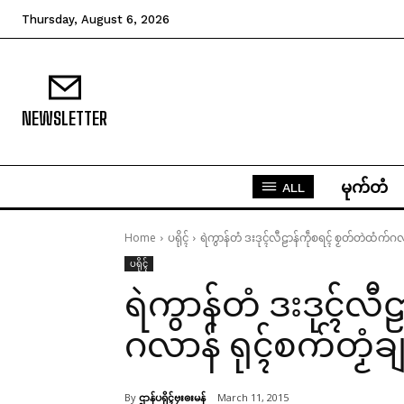
Thursday, August 6, 2026
NEWSLETTER
မုက်တံ
ALL
Home
ပရိုၚ်
ရဲကွာန်တံ ဒးဒုၚ်လီဠာန်ကဵုစရၚ် စၟတ်တဲထံက်ဂလာ
ပရိုၚ်
ရဲကွာန်တံ ဒးဒုၚ်လီ
ဂလာန် ရုၚ်စက်တၟံချ
By
ဌာန်ပရိုၚ်ဗၠးၜးမန်
March 11, 2015