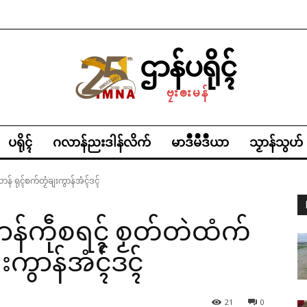
ဌာန်ပရိုၚ်
ဗၠးၜးမန်
ပရိုၚ်
ဂလာန်ညးဒါန်လိက်
မာဒဳမဳဒဳယာ
သၟာန်သွဟ်
န် ရုၚ်စက်တၟံချးကွာန်အံၚ်ဒၚ်
ဠာန်ကဵုစရၚ် စၟတ်တဲထံက်
းကွာန်အံၚ်ဒၚ်
21
0