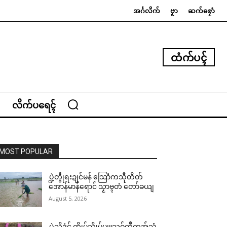
အၚ်္ဂလိက်
ဗၟာ
ဆက်စၠောံ
ထံက်ပၚ်
လိက်ပရေၚ်
MOST POPULAR
ပ္ဍဲတွဵုရးဍုင်မန် သြောံကသီုတိတ်
အောန်မာန်ရောင် သၟာဗ္ၚတံ တော်ခယျ
August 5, 2026
ပ္ဍဲသ္ၚိဒၟံင် က္ဍိုပ်သ္ကိုပ်ပျူသဝ်ထဳကအ်သံ