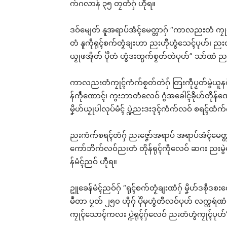
က်ဂလာန် ၃၅ တၠတံဂှ် ဟီုရ။
ဒဝ်မျေတ် နူအရာပ်အံၚ်မေတ္တာဂှ် “ကာလညးတံ ကၠု
တံ နူကဵုရုၚ်စက်တၟံချးဟာ ညးဟီုဟွံသေၚ်ပုဟ်၊ 
ယၟုဖအိုတ် ပိုဲတံ ဟွံဒးထ္ပက်စၟတ်တဲပုဟ်” သာ်ဏံ ည
ညးမ
က်သ
အခေါ
ကာလညးတံကၠုၚ်ကံက်စၟတ်တဲဂှ် တြးကဵုပၟတ်မွဲယူနစ
Jun
န်ကဵုဏောၚ်၊ ကွးဘာတံလေဝ် ဂွံအခေါၚ်ခိုဟ်တို
In "
မၞိဟ်ယၟုပါလုပ်မံၚ် ပ္ဍဲညးဒးဒုၚ်ကံက်လဝ် စရၚ်ထ
ညးကံက်စရၚ်တံဂှ် ညးဇၞော်အရာပ် အရာပ်အံၚ်မေတ္တာ ၂
ကော်ဘိက်လဝ်ညးတံ တိုန်ရုၚ်ကီုလေဝ် ဆဂး ညးမွဲလ
န်မံၚ်ညဝ် ဟီုရ။
ဥူခေန်မံၚ်ညဝ်ဂှ် “ရုၚ်စက်တၟံချးဏံဂှ် မၞိဟ်ဒစဵုဒစး
မဳတာ ပၟတ် ၂၅၀ ဟီုဂှ် ပိုဲမုဟွံတီလဝ်ပုဟ် လက္ကရဴဏံ
ကၠုၚ်သောၚ်ကလး ပ္ဍဲရုၚ်ဂှ်လေဝ် ညးတံဟွံကၠုၚ်ပ