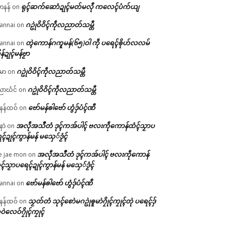
ရုၚ်ဆက်ဆောံဍုၚ်မတ်မလီု ကလေၚ်ပံက်ယျ
ဟနန်
on
ဂဥုဲဝိဝိၚ်ကဵုလညာတ်သမ္တီ
annai
on
တ္ၚဲကောန်ဂကူမန်(၆၅)ဝါ ကဵု ပရေၚ်ၜိုဟ်လလမ်
annai
on
ိန်ဍုၚ်မန်ဗၟာ
ဂဥုဲဝိဝိၚ်ကဵုလညာတ်သမ္တီ
မာ
on
ဂဥုဲဝိဝိၚ်ကဵုလညာတ်သမ္တီ
ာဃံင်
on
ဗော်မန်ၜါဗော် ဟွံဒှ်ပံၚ်ဏီ
န်ထဝ်
on
အလဵုအသဳတံ ဒုၚ်ကအ်ပါၚ် ဗလးကဵုကောန်ထံၚ်သၟာပ
နာဲ
on
ၚ်ဍုၚ်ကွာန်မန် မသှေ်ဒၟံၚ်
အလဵုအသဳတံ ဒုၚ်ကအ်ပါၚ် ဗလးကဵုကောန်
e jae mon
on
ၚ်သၟာပရေၚ်ဍုၚ်ကွာန်မန် မသှေ်ဒၟံၚ်
ဗော်မန်ၜါဗော် ဟွံဒှ်ပံၚ်ဏီ
annai
on
သၟတ်တံ သုၚ်စောဲမဂဥုဲၜူမာဲဂၠိုၚ်ကၠုၚ်တုဲ ပရေၚ်ဒှ်
န်ထဝ်
on
ဝဲလေဝ်ဂၠိုၚ်ကၠုၚ်