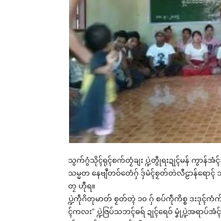
သွက်ဂွံသိုၚ်ရုၚ်စက်တၟံချး ပ္ဍဲတွဵုရးဍုၚ်မန် ကွာန
သမ္မတ နေဗျဳတဝ်တေံဂှ် ဒှ်မံၚ်စၟတ်တဲလီဠာန်ရောၚ်
တၠ ဟီုရ။
ပ္ဍဲကဵုဂိတုမာတ် စၟတ်တ္ၚဲ ၁၀ ဂှ် စပ်ကဵုကိစ္စ ဒးဒု
ၚ်ကလး” ပ္ဍဲဇြပ်သဘၚ်ဓရ် ဍုၚ်ရေဝ် မၞုံပ္ဍဲအရာပ်အံ
Rel