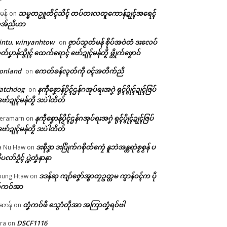
သမ္မတဥူတိၚ်သိၚ် တပ်တးလတူကောန်ဍုၚ်အရေၚ်
ီမန်
on
အ်ညိဟာ
intu. winyanhtow
ဇၟာပ်သၟတ်မန် စိုပ်အဝဲတံ ဒးလေပ်
on
တ်ပၞာန်သ္ဇိုၚ် ထေက်ရောၚ် ဗော်ဍုၚ်မန်တၟိ ဖ္တိုက်ဖၟောဝ်
onland
ကေတ်ခန်လ္ၚတ်ကဵု ၀ၚ်အတိက်ညိ
on
atchdog
နကဵုစၞောန်ပၟိၚ်ဌန်ဂအုပ်ရးအဂၞဲ ရုၚ်ပွိုၚ်ဍုၚ်ဇြပ်
on
ဗော်ဍုၚ်မန်တၟိ ဒးပဲါတိတ်
နကဵုစၞောန်ပၟိၚ်ဌန်ဂအုပ်ရးအဂၞဲ ရုၚ်ပွိုၚ်ဍုၚ်ဇြပ်
eramarn
on
ဗော်ဍုၚ်မန်တၟိ ဒးပဲါတိတ်
ဒးစဵုဒၞာ ဒးပြိုက်ဂစိုတ်ကၠေံ နူဘဲအန္တရာဲစၟစၟန် ပ
a Nu Haw
on
ုပလာ်ဒၟံၚ် ပ္ဍဲတၞံနာနာ
ဒဒန်ဆု ကျာ်ဇၞော်အ္စာတၠဥတ္တမ ကွာန်ဝၚ်က ပို
ung Htaw
on
်ကဝ်အာ
တၞံကဝ်ဖီ သ္ဂောံတဵုအာ အကြာတၞံရဝ်ဗါ
ဲဆာန်
on
DSCF1116
ra
on