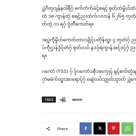
ပ္ဍဲဂိတုဂျန်နဝါရဳဂှ် ဗက်ကံက်မံၚ်စရၚ် စၟတ်တဲမၞိဟ်ထံ
တံ ၁၈ ကွာန်တုဲ စရၚ်ညးထံက်ဂလာန် ၆၂၆၅ တၠတံဂှ်
တ်တ္ၚဲ ၁၁ ရဂှ် ဂွံတီကေတ်ရ။
အပ္ဍဲကဵုမၞိဟ်ကေတ်တာလျိုၚ်ပတိုန်ထ္ၜး ၄ တၠတံဂှ် 
ပ်ကဵုဌာန်ဒၟံၚ်တံဂှ် စုတ်လဝ် နဒဒှ်ရဲကွာန်အၚ်ဒၚ်ဂှ
ရ။
ဂကောံ (YSS) ဂှ် ဒှ်ဂကောံဒစဵုဒစးကၠုၚ် ရုၚ်စက်တ
ဂၠာဲဓမံက်ထ္ၜးအာရောၚ်ဂှ် ဖျေံလဝ်သ္ဂုတ်သွာတ် ပ္ဍဲကေ
TAGS
ပရိုၚ်
အာကာ
Share