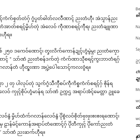
Be
ဗါ
ၚ်ကံက်စၟတ်တဲဂှ် ဂွံပၟတ်ဓါတ်လလဳဏာၚ် ညးတံဟီု၊ အဲသၟာန်ညး
© ဌာန်ပရိုၚ်ဗၠးၜးမန်
ညးတံအာတ်စရၚ်မၞိဟ်တုဲ အဲလေဝ် ကဵုဏာစရၚ်ကီုရ၊ ညးတံချူဏာ
Na
းဟီုရ။
ိက်ဂွံပံက်သံၚ်ဗံက်၊ စ
စရၚ်စၟတ်သမ္တီကဵုသြန်ဂိတု
ညးအာကၠုၚ် တ္ၚဲ “မ၊ စုံ
Na
ၠဲရမျာၚ်တံ ဒးအာတ်
နူ MNEC ကဵုဂွံနွံပရေၚ်ကၠး
တ်မှာတံ ဒးဒဏ်သြန်
ၚ်ဒစးဒုၚ် (၃) တ္ၚဲ
ဖ္ဍးညိ အ္စာ၊ အ္စာၝောံဂမၠိုၚ်
(၃၀၀၀၀) ဒကေဝ်
Sa
် ၂၅၀ ဒကေဝ်ဏောၚ်၊ တၞးလိက်ကောန်ဍုၚ်ဟွံမွဲမ္ဂး ညးတံကၠော
e 23, 2026
အာတ်မိက်
March 17, 2026
န်ဏောၚ်＂သာ်ဏံ ညးတံစန်ဒက်တုဲ ကံက်ဏာသီုစရၚ်ကွးဘာတံရဂှ်
ပရိုၚ်"
July 8, 2026
In "ပရိုၚ်"
ဥက
In "ပရိုၚ်"
ံက်ဂလာန်တံ ဟီုထ္ၜးဏာ အပ္ဍဲပေဲါသောၚ်ကလးဝွံရ။
c
ဍု
 တၠ ပါလုပ်တုဲ သွက်ဂွံသဳကၠဳစပ်ကဵုကိစ္စကံက်စရၚ်ဂှ် ၜိုန်ရ
M
ေဝ် ကၠုၚ်စိုပ်ဟွံမာန်ရ သာ်ဏံ ဥက္ကဌ အရာပ်အံၚ်မေတ္တာ ဥူခေ
w
တံ
လေဝ်နွံ မၞိဟ်ထံက်ဂလာန်လေဝ်နွံ ပိုဲစွံလဝ်စိုတ်ဗၠးဗၠးၜးၜးရဏောၚ်၊
w
မှ ဠာန်မံၚ်ကောန်အရာပ်တံဏောၚ်ဂှ် ပိုဲတီကၠုၚ် ပိုဲကော်ညးတံ
ဘာ
ုဟ်” သာ်ဏံ ညးဆက်ဟီုရ။
နာ