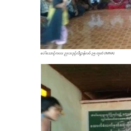
ပေဲါသောၚ်ကလး ညးဒးဒုၚ်လီဠာန်လဝ် ၃၅ တၠတံ (IMNA)