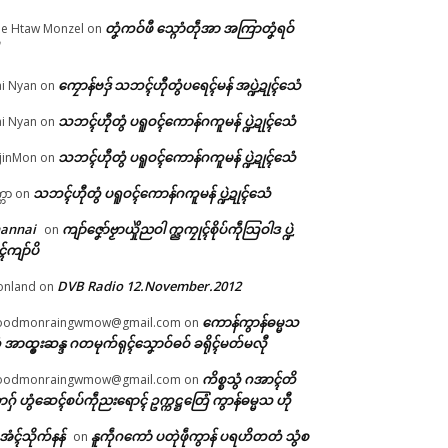
တၞံကဝ်ဖီ သ္ဂောံတဵုအာ အကြာတၞံရဝ်
e Htaw Monzel
on
ကၠောန်ဗဒှ် သဘၚ်ဟီုတွံပရေၚ်မန် အပ္ဍဲဍုၚ်သေံ
i Nyan
on
”ဗၠေ
သဘၚ်ဟီုတွံ ပရူဝၚ်ကောန်ဂကူမန် ပ္ဍဲဍုၚ်သေံ
i Nyan
on
သဘၚ်ဟီုတွံ ပရူဝၚ်ကောန်ဂကူမန် ပ္ဍဲဍုၚ်သေံ
jinMon
on
သဘၚ်ဟီုတွံ ပရူဝၚ်ကောန်ဂကူမန် ပ္ဍဲဍုၚ်သေံ
္ကာ
on
hannai
ကျာ်ဇၞော်ဗၟာယှိုဲညဝါ က္ညကၠုၚ်စိုပ်ကဵုသြဝါဒ ပ္ဍဲ
on
ၚ်ကျာ်ပိ
DVB Radio 12.November.2012
onland
on
ကောန်ကွာန်ဓမ္မသ
oodmonraingwmow@gmail.com
on
 အာထ္ၜးဆန္ဒ ဂတမုက်ရုၚ်သၞောဝ်ဓဝ် ခရိုၚ်မတ်မလီု
ကိစ္စသွံ ဂအာၚ်တိ
oodmonraingwmow@gmail.com
on
ဂှ် ဟွံဆေၚ်စပ်ကဵုညးရောၚ် ဥက္ကဋ္ဌတြေံ ကွာန်ဓမ္မသ ဟီု
ဲအံၚ်သိုက်နန်
နူကဵုဂကောံ ပတုဲဖဵုကွာန် ပရဟိတတံ သွံစ
on