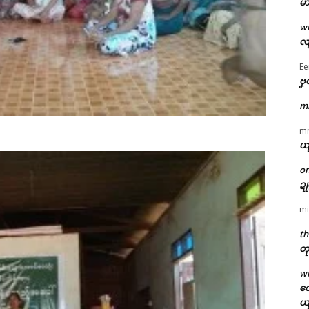
မာ
w
လျ
Ee
ဗၞ
m
m
ယ
o
ဍ
mi
th
တု
w
တေ
ယ