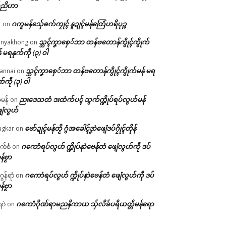
်ညိဟာ
ဂကူမန်​သှ်ေၜက်ကၠုၚ် နူဍုၚ်မန်တြေံဟရိပုဉ္ဇ
r
on
သ္ဘၚ်ကၞာစှေ်ဘာ တန်ဗတောန်ကွိုၚ်ကွိုက်
nyakhong
on
် မရနုက်ကဵု (၃) ဝါ
သ္ဘၚ်ကၞာစှေ်ဘာ တန်ဗတောန်ကွိုၚ်ကွိုက်မန် မရ
annai
on
က်ကဵု (၃) ဝါ
ညးဒေသတံ ဒးထံက်ပၚ် သွက်က္ဍိုပ်ရပ်လွဟ်မန်
ဇမန်
on
ေံလွဟ်
ဗော်ဍုၚ်မန်တၟိ ဂွံအခေါၚ်ဒၞာဲဖျေံဒပ်ဂၠိုၚ်တိုန်
gkar
on
ဂကောံရပ်လွဟ် က္ဍိုပ်နာဲဗေန်တံ ဖျေံလွဟ်ကဵု ဒပ်
ုက်ဇံ
on
န်ဗၟာ
ဂကောံရပ်လွဟ် က္ဍိုပ်နာဲဗေန်တံ ဖျေံလွဟ်ကဵု ဒပ်
ဂန်ရာံ
on
န်ဗၟာ
ဂကောံဂိုဏ်ရာမညနိကာယ သှ်လိခ်ပရိယတ္တိမန်ရော
နာဲ
on