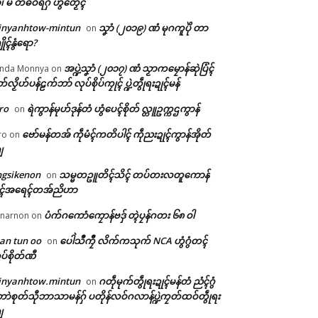
ံ၊ မိ တံဓဝ်ရဂှ် ဟွံတၟေၚ်
inyanhtow-mintun
သၞာံ (၂၀၁၉) ဏံ မုဂကူပိုဲ တာ
on
ိုၚ်နွံရော?
အပ္ဍဲသၞာံ (၂၀၁၇) ဏံ သၟာကမၠောန်ဆုဲပြံၚ်
nda Monnya
on
တ်လၟိဟ်ပန်ဠက်ဘာ် လုပ်စိုပ်ကၠုၚ် ပ္ဍဲတွဵုရးဍုၚ်မန်
ro
ရဲကွာန်မုဟ်ဒုန်တံ ဟွံပေၚ်စိုတ် လ္တူဥက္ကဌကွာန်
on
ဗော်မန်တအ် ကဵုမံၚ်ကတိပါၚ် ကဵုညးဍုၚ်ကွာန်အိုတ်
ro
on
ျ
ngsikenon
သမ္မတဥူတိၚ်သိၚ် တပ်တးလတူကောန်
on
ုၚ်အရေၚ်တအ်ညိဟာ
ပံက်ဂကောံကၠောန်ဗဒှ် တ္ၚဲပၠန်ဂတး ၆၈ ဝါ
narnon
on
an tun oo
ပေါဲသဳကၠဳ လိက်ကသုက် NCA ဟွံဂွံတၚ်
on
ပ်စိုတ်ဏီ
inyanhtow.mintun
ဂတဵုမုက်တွဵုရးဍုၚ်မန်တံ ညံၚ်ဂွံ
on
ာဲစုတ်သီုဘာသာမန်ဂှ် ပတိုန်လဝ်ဂလာန်ပ္ဍဲကၠတ်ထဝ်တွဵုရး
ျ