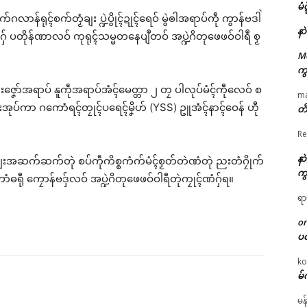
မံ
က်ဂလာန်ရုၚ်စက်တၟံချး ပ္ဍဲပွိုၚ်ဍုၚ်ရေဝ် မွဲၜါအရာပ်ကဵု ကွာန်ဗဒါဲ
နာ
 ပတိုန်ဏာလဝ် ကုရုၚ်သမ္မတနေပျဳတဝ် အပ္ဍဲဂိတုဖေဖဝ်ဝါရဳ စၟ
M
ကွ
ညးဇၞော်အရာပ် နူကဵုအရာပ်အံၚ်မေတ္တာ ၂ တၠ ပါလုပ်မံၚ်ကီုလေဝ် စ
m
် ညးအုပ်ကာ ဂကောံရၚ်တၠုၚ်ပရေၚ်မၞိဟ် (YSS) ဥူအံၚ်နာၚ်ဝေန် ဟီု
တိ
Re
နာ
ၟံချးအဆက်ဆက်တုဲ စပ်ကဵုကိစ္စကံက်မံၚ်စၟတ်တဲဏံတုဲ ညးတံဂၠိုက်
ကွ
ာံဓရီု ကၠောန်ဗဒှ်လဝ် အပ္ဍဲဂိတုဖေဖဝ်ဝါရီတုဲကၠုၚ်ဏံဂှ်ရ။
ရာ
o
ပ
ko
မ်
မန