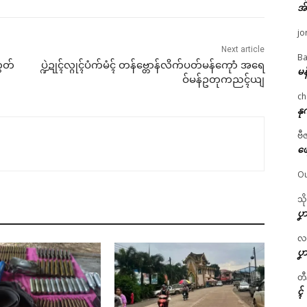
အ
jo
Next article
Ba
ွတ်
ပ္ဍဲဍုၚ်လ္ဂုၚ်ပံက်မံၚ် တန်ဗ္တောန်လိက်ပတ်မန်ကေုာံ အရေ
မန
ဝ်မန်ဥတုကညၚ်ယျ
ch
နု
ဗီ
ဖျ
Ou
သိ
ပၞာ
လဂ္
ပၞာ
တီ
ၚ်