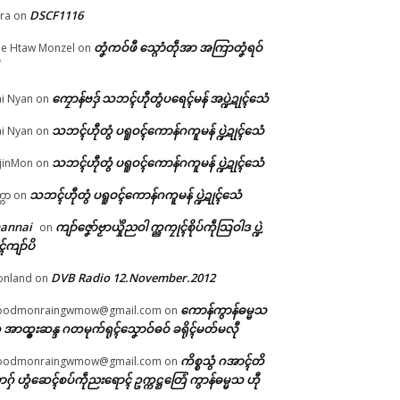
DSCF1116
ra
on
တၞံကဝ်ဖီ သ္ဂောံတဵုအာ အကြာတၞံရဝ်
e Htaw Monzel
on
ုတ်
ကၠောန်ဗဒှ် သဘၚ်ဟီုတွံပရေၚ်မန် အပ္ဍဲဍုၚ်သေံ
i Nyan
on
်သြ
ဵု
သဘၚ်ဟီုတွံ ပရူဝၚ်ကောန်ဂကူမန် ပ္ဍဲဍုၚ်သေံ
i Nyan
on
သဘၚ်ဟီုတွံ ပရူဝၚ်ကောန်ဂကူမန် ပ္ဍဲဍုၚ်သေံ
jinMon
on
သဘၚ်ဟီုတွံ ပရူဝၚ်ကောန်ဂကူမန် ပ္ဍဲဍုၚ်သေံ
္ကာ
on
hannai
ကျာ်ဇၞော်ဗၟာယှိုဲညဝါ က္ညကၠုၚ်စိုပ်ကဵုသြဝါဒ ပ္ဍဲ
on
ၚ်ကျာ်ပိ
DVB Radio 12.November.2012
onland
on
ကောန်ကွာန်ဓမ္မသ
oodmonraingwmow@gmail.com
on
 အာထ္ၜးဆန္ဒ ဂတမုက်ရုၚ်သၞောဝ်ဓဝ် ခရိုၚ်မတ်မလီု
ကိစ္စသွံ ဂအာၚ်တိ
oodmonraingwmow@gmail.com
on
ဂှ် ဟွံဆေၚ်စပ်ကဵုညးရောၚ် ဥက္ကဋ္ဌတြေံ ကွာန်ဓမ္မသ ဟီု