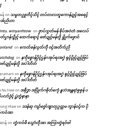
ျ
သမ္မတဥူတိၚ်သိၚ် တပ်တးလတူကောန်ဍုၚ်အရေၚ်
ီမန်
on
အ်ညိဟာ
intu. winyanhtow
ဇၟာပ်သၟတ်မန် စိုပ်အဝဲတံ ဒးလေပ်
on
တ်ပၞာန်သ္ဇိုၚ် ထေက်ရောၚ် ဗော်ဍုၚ်မန်တၟိ ဖ္တိုက်ဖၟောဝ်
onland
ကေတ်ခန်လ္ၚတ်ကဵု ၀ၚ်အတိက်ညိ
on
atchdog
နကဵုစၞောန်ပၟိၚ်ဌန်ဂအုပ်ရးအဂၞဲ ရုၚ်ပွိုၚ်ဍုၚ်ဇြပ်
on
ဗော်ဍုၚ်မန်တၟိ ဒးပဲါတိတ်
နကဵုစၞောန်ပၟိၚ်ဌန်ဂအုပ်ရးအဂၞဲ ရုၚ်ပွိုၚ်ဍုၚ်ဇြပ်
eramarn
on
ဗော်ဍုၚ်မန်တၟိ ဒးပဲါတိတ်
ဒးစဵုဒၞာ ဒးပြိုက်ဂစိုတ်ကၠေံ နူဘဲအန္တရာဲစၟစၟန် ပ
a Nu Haw
on
ုပလာ်ဒၟံၚ် ပ္ဍဲတၞံနာနာ
ဒဒန်ဆု ကျာ်ဇၞော်အ္စာတၠဥတ္တမ ကွာန်ဝၚ်က ပို
ung Htaw
on
်ကဝ်အာ
တၞံကဝ်ဖီ သ္ဂောံတဵုအာ အကြာတၞံရဝ်ဗါ
ဲဆာန်
on