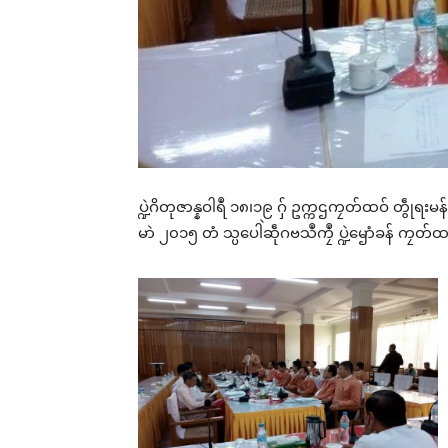
ပ္ဍဲဂိတုဇာန္နဝါရဳ ၁၈၊၁၉ ဂှ် ဥက္ကဌကၠတ်ထဝ် တွဵုရးမန
မာဲ ၂၀၁၅ တံ သ္ပပေါဲဆဵုဂဗသဳကၠဳ ပ္ဍဲၝောံခန် ကၠတ်ထ