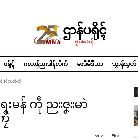
ဌာန်ပရိုၚ်
ဗၠးၜးမန်
ပရိုၚ်
ဂလာန်ညးဒါန်လိက်
မာဒဳမဳဒဳယာ
သၟာန်သွဟ်
တံ ဆဵုဂဗသဳကၠဳ
းမန် ကဵု ညးဇၞးမာဲ
ၠဳ
23
0