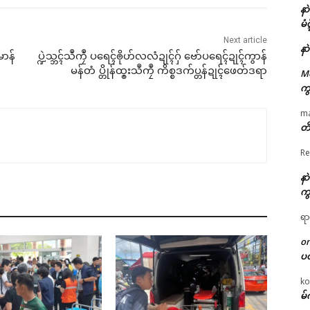
နာ
မံ
Next article
နာ
မာန်
ပ္ဍဲသ္ဘၚ်သဳကၠဳ ပရေၚ်ၜိုဟ်လလံဍုၚ်ဂှ် ဗော်ပရေၚ်ဍုၚ်ကွာန်
မန်တံ ပ္တိုန်ထ္ၜးသဳကၠဳ ကိစ္စဒက်ပ္တန်ဍုၚ်ဖေတ်ဒရာ
M
ကွ
m
တိ
Re
နာ
ကွ
ရာ
o
ပ
ko
မ်