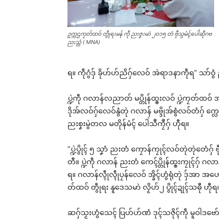
ဥက္ကဌကၠတ်ထဝ် တွဵုရးမန် ကဵု ညးဇၞးမာဲ ၂၀၁၅ တံ ဗီုသ္ပမံၚ်ပေါဲဆဵုဂဗ
ညးသ္ကံ ( MNA)
ရ။ ကဵုဂွံဒှ် ခိုဟ်ဟ်ညိဂှ်လေဝ် အဲရာဒနာကဵုရ” သာ်ဝွ
ပ္ဍဲကဵု ဂလာန်လညာတ် မပ္တိုန်ထ္ၜးလဝ် ပ္ဍဲကၠတ်ထဝ
ဒိုအ်လဝ်ဂှ်လေဝ်နွံတုဲ ဂလာန် မဗ္ဒိုအ်စွံလဝ်တံဂှ် က္
ညးစၞးမွဲတလ မတိုန်မံၚ် ပေါဲသဳကၠဳဂှ် ဟီုရ။
“ပ္ဍဲပွိုၚ် ၅ သၞာံ ညးတံ ကၠောန်ကၠုၚ်လဝ်တုဲတုဲတေံဂှ် 
တီ။ ပ္ဍဲကဵု ဂလာန် ညးတံ ကေၚ်ပ္တိုန်ထ္ၜးကၠုၚ်ဂှ် ဂလာန
ရ။ ဂလာန်လ္ၚဵုလ္ၚဵုပၠန်လေဝ် အ္ခိၚ်ဟွံရုံတုဲ ဒှ်အ
တ်ထဝ် တွဵုရး နူဒေသမာဲ လၟိဟ်၂ ပွိုၚ်ဍုၚ်သဓီု ဟီုရ
Rel
ဆဂှ်သၟးဟွံသေၚ် ပြဟ်ဟ်ဏံ ဒုၚ်သဇိုၚ်ကဵု မူဝါဒ