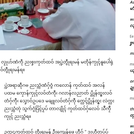
A
မာ
w
လျ
Ee
ဗၞ
m
် လၟုဟ်ဏံကဵု ညးစၞးကၠတ်ထဝ် အပ္ဍဲတွဵုရးမန် မတိုန်ကၠုၚ်နူပေါဲရုဲ
m
ဝ်တွဵုရးမန်ရ။
ယ
o
ပ္ဍဲအရာဆဵုဂဗ ညးသ္ကံဏံဂှ်ဝွံ ကလောန် ကၠတ်ထဝ် အလန်
ဍ
ပထမ ကၠောန်ကၠုၚ်လဝ်တံကီု၊ ဂလာန်လညာတ် ပ္တိုန်ထ္ၜးလဝ်
mi
တံဂှ်ကီု၊ သၞောဝ်ဥပဒေ မချူလဝ်တံဂှ်ကီု က္လေၚ်ပ္တိုန်ထ္ၜး လဴက္လး
ညးသ္ကံတုဲ သွက်ဂွံပြံၚ်ပၟပ် တာလျိုၚ် ကၠတ်ထဝ်ဂှ်လေဝ် သဳကၠဳ
th
တု
ကၠုၚ် ညးသ္ကံရ။
w
ဥက္ကဌကၠတ်ထဝ် တွဵုရးမန် ဦးကျေန်ဖေ ဟီုဂှ် “ ဒးဟီုတပ်ပ်
တေ