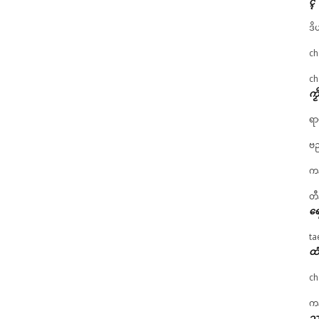
ၚ်
ဒိ
ch
ch
ကၟ
ရာ
ဗည
ကန
တီ
ရေ
ta
ထံ
ch
ကန
သၞ