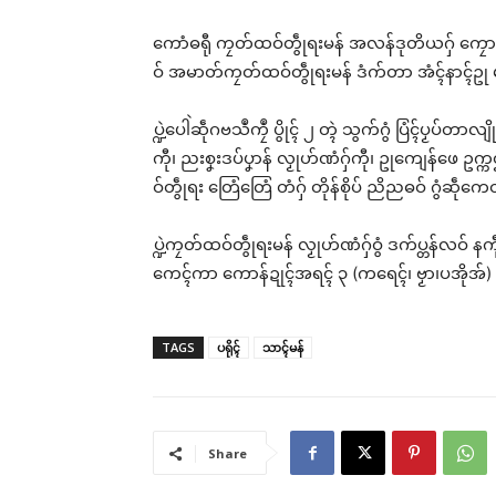
ကောံဓရီု ကၠတ်ထဝ်တွဵုရးမန် အလန်ဒုတိယဂှ် ကၠောန်သ္
ဝ် အမာတ်ကၠတ်ထဝ်တွဵုရးမန် ဒံက်တာ အံၚ်နာၚ်ဥု မဇ
ဝိုၚ
အလဵ
ပ္ဍဲပေါဲဆဵုဂဗသဳကၠဳ ပွိုၚ် ၂ တ္ၚဲ သွက်ဂွံ ပြံၚ်ပၟပ်တ
မန်
Jun
ကီု၊ ညးစၞးဒပ်ပၞာန် လၟုဟ်ဏံဂှ်ကီု၊ ဥုကျေန်ဖေ ဥက္
In 
ဝ်တွဵုရး တြေံတြေံ တံဂှ် တိုန်စိုပ် ညိညဓဝ် ဂွံဆဵုက
ပ္ဍဲကၠတ်ထဝ်တွဵုရးမန် လၟုဟ်ဏံဂှ်ဝွံ ဒက်ပ္တန်လဝ် 
ကေၚ်ကာ ကောန်ဍုၚ်အရၚ် ၃ (ကရေၚ်၊ ဗၟာ၊ပအိုအ်)
TAGS
ပရိုၚ်
သာၚ်မန်
Share