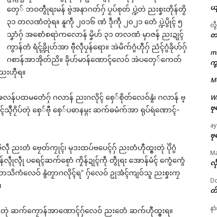
ယ
တှေ် ဘဝတွဵုရးမန် ဗွဲအနာဂတ်ဂှ် ပၟပ်စုတ် ပ္ဍဲတဲ ညးစၞးတိုန်တၟိ
၃၁ တလဏံတုဲရ။ နူကဵု ၂၀၁၆ ဏံ ဒဵုကဵု ၂၀၂၁ တေံ ပ္ဍဲပွိုၚ် ၅
လွ
သၞာံဂှ် အစောံစရာဲကလောန် မၞိဟ် ၃၁ တလဏံ မှာဇန် ညးဍုၚ်
တ
ကွာန်တံ ရံၚ်ခ္ဍိုဟ်အာ ဗီုလဵုပၠန်ရော။ အဲမိက်ဂွံဟီုဂှ် ညံၚ်ဂွံခိုဟ်ဂှ်
m
ဌာန်ပရိုၚ်ဗၠးၜးမန်
ဂစာန်အာအိုတ်ညိ။ ခိုဟ်မာန်ဏောၚ်လေဝ် အဲပတှေ်ကေတ်
ကွ
ံ ညးဟီုရ။
M
ရုဲစှ်
် အလန်ပထမတေံဂှ် ဂလာန် ညးဂလိုၚ် စှေ်စိုတ်လေဝ်နွံ၊ ဂလာန် ဗ္
W
ဗု
လေၚ်သ္ၚဳဂၠိပ်တုဲ စှေ်ဗီု စှေ်ပဓာနမ္ဂး ဆက်ဓမံက်အာ ရုပ်ရဴဏောၚ်-
ပရိုၚ်လက္ကရဴအိုတ်
ay
🏛 လညာတ်ပါ်ပဲါ
ဗု
ဗီုလဵု ညးတံ ဗၠေတ်ကၠုၚ်၊ မုဒးထပ်ဗပေၚ်ဂှ် ညးတံဟီုထ္ၜးတုဲ ပိုဲဂွံ
M
ညးဒါန်လိက်
်လ္ၚဵုလ္ၚဵု ပရေၚ်ဆက်စၠောံ ကၟိန်ဍုၚ်ကဵု တွဵုရး အောန်မံၚ် ကွေံကွေံ
လီ
ာ အဟောသိကံလေဝ် နွံတၟာဂလိုၚ်ရ” ဂှ်လေဝ် ဥုအံၚ်ကျဝ်သူ ညးစၞးကၠ
Do
ဗွဳဒဳယဵု
။
တ
ated
ကေတ်အဆက်
နာ
ဗော်တုဲ ဆက်ကၠောန်အာဏောၚ်ဂှ်လေဝ် ညးတေံ ဆက်ဟီုထ္ၜးရ။