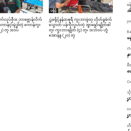
မန
အ
ပရိုၚ်
ဳစက်လုပ်ဇီုဒး ဘာဗ္တောန်လိက်
ပ္ဍဲခရိုၚ်နန်ထၜုရဳ ကွးဘာမွဲတၠ ဟိုတ်နူဖံက်
jo
ာန်ၚာ်မွဲဒၞါဲတုဲ ကောန်ကွး
သၞောတ် ပန်ကဵုလွဟ်တုဲ အ္စာၝောံချိုတ်ၜါ
၂) တၠ ဒးဝပ်
တၠ၊ ကွးဘာချိုတ် (၄) တၠ၊ ဒးဘဲဝပ် ဟွံ
Ba
အောန်နူ (၂၀) တၠ
မန
ch
နု
ဗီ
ဖျ
Ou
သိ
ပၞာ
လဂ္
ပၞာ
တီ