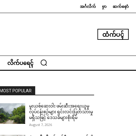
အၚ်္ဂလိက်
ဗၟာ
ဆက်စၠောံ
ထံက်ပၚ်
လိက်ပရေၚ်
MOST POPULAR
မူးယစ်ဆေးဝါး ဖမ်းဆီးအရေးယူမှု
လုပ်ငန်းစဉ်များ ရှင်းလင်းပြတ်သားမှု
မရှိသဖြင့် ဒေသခံများစိုးရိမ်
August 7, 2026