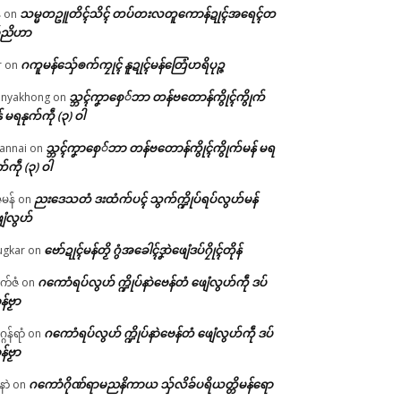
သမ္မတဥူတိၚ်သိၚ် တပ်တးလတူကောန်ဍုၚ်အရေၚ်တ
်
on
်ညိဟာ
ဂကူမန်​သှ်ေၜက်ကၠုၚ် နူဍုၚ်မန်တြေံဟရိပုဉ္ဇ
r
on
သ္ဘၚ်ကၞာစှေ်ဘာ တန်ဗတောန်ကွိုၚ်ကွိုက်
nyakhong
on
် မရနုက်ကဵု (၃) ဝါ
သ္ဘၚ်ကၞာစှေ်ဘာ တန်ဗတောန်ကွိုၚ်ကွိုက်မန် မရ
annai
on
က်ကဵု (၃) ဝါ
ညးဒေသတံ ဒးထံက်ပၚ် သွက်က္ဍိုပ်ရပ်လွဟ်မန်
ဇမန်
on
ေံလွဟ်
ဗော်ဍုၚ်မန်တၟိ ဂွံအခေါၚ်ဒၞာဲဖျေံဒပ်ဂၠိုၚ်တိုန်
gkar
on
ဂကောံရပ်လွဟ် က္ဍိုပ်နာဲဗေန်တံ ဖျေံလွဟ်ကဵု ဒပ်
ုက်ဇံ
on
န်ဗၟာ
ဂကောံရပ်လွဟ် က္ဍိုပ်နာဲဗေန်တံ ဖျေံလွဟ်ကဵု ဒပ်
ဂန်ရာံ
on
န်ဗၟာ
ဂကောံဂိုဏ်ရာမညနိကာယ သှ်လိခ်ပရိယတ္တိမန်ရော
နာဲ
on