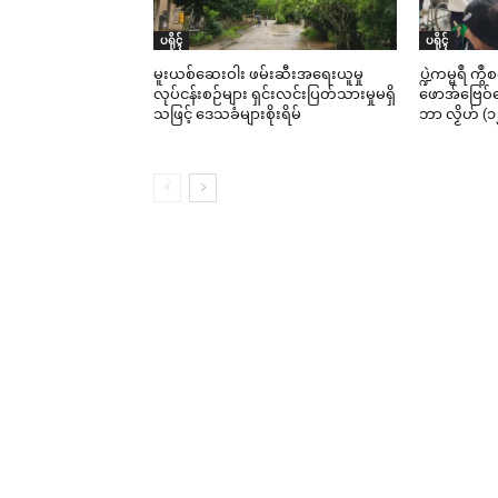
ပရိုၚ်
ပရိုၚ်
မူးယစ်ဆေးဝါး ဖမ်းဆီးအရေးယူမှု
ပ္ဍဲကမ္မရဳ ကွ
လုပ်ငန်းစဉ်များ ရှင်းလင်းပြတ်သားမှုမရှိ
ဖောအ်ဗြေဝ်ကေ
သဖြင့် ဒေသခံများစိုးရိမ်
ဘာ လၟိဟ် (၁