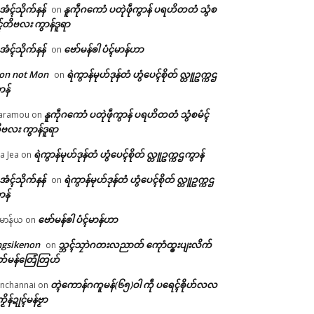
ဲအံၚ်သိုက်နန်
နူကဵုဂကောံ ပတုဲဖဵုကွာန် ပရဟိတတံ သွံစ
on
ၚ်တိဗလး ကွာန်ဒူရာ
ဲအံၚ်သိုက်နန်
ဗော်မန်ၜါ ပံၚ်မာန်ဟာ
on
on not Mon
ရဲကွာန်မုဟ်ဒုန်တံ ဟွံပေၚ်စိုတ် လ္တူဥက္ကဌ
on
ာန်
နူကဵုဂကောံ ပတုဲဖဵုကွာန် ပရဟိတတံ သွံစမံၚ်
aramou
on
ဗလး ကွာန်ဒူရာ
ရဲကွာန်မုဟ်ဒုန်တံ ဟွံပေၚ်စိုတ် လ္တူဥက္ကဌကွာန်
a Jea
on
ဲအံၚ်သိုက်နန်
ရဲကွာန်မုဟ်ဒုန်တံ ဟွံပေၚ်စိုတ် လ္တူဥက္ကဌ
on
ာန်
ဗော်မန်ၜါ ပံၚ်မာန်ဟာ
မာန်ယ
on
ngsikenon
သ္ဘၚ်သၠာဲဂတးလညာတ် ကေုာံထ္ၜးပျးလိက်
on
တ်မန်တြေံတြဟ်
တ္ၚဲကောန်ဂကူမန်(၆၅)ဝါ ကဵု ပရေၚ်ၜိုဟ်လလ
nchannai
on
ကၟိန်ဍုၚ်မန်ဗၟာ