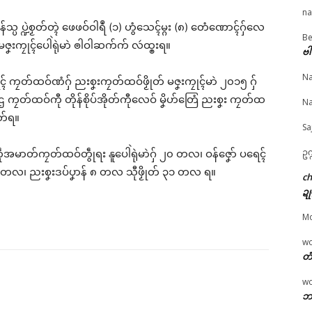
na
ပ ပ္ဍဲစၟတ်တ္ၚဲ ဖေဖဝ်ဝါရဳ (၁) ဟွံသေၚ်မ္ဂး (၈) တေံဏောၚ်ဂှ်လေ
Be
© ဌာန်ပရိုၚ်ဗၠးၜးမန်
ၞးကၠုၚ်ပေါဲရုဲမာဲ ၜါဝါဆက်က် လဴထ္ၜးရ။
ဗါ
်ဝေၚ်လံၚ်သြန်ဂမၠိုၚ်ဂှ်
ပ္ဍဲဘာတန်သဇိုၚ်တွဵုရးဍုၚ်
ပ္ဍဲတွဵုရးဍုၚ်မန် သၞေဟ်
ုအသဳပၞာန်တွဵုရးဍုၚ်
မန် သ္ဂောံဗ္တောန်လိက်ပတ်
ကၚ်စၟဳစၟတ်ဂမၠိုၚ် ထ္ၜးဟိ
Na
ာလျိုၚ် ကၠတ်ထဝ်ဏံဂှ် ညးစၞးကၠတ်ထဝ်ဖၟိုတ် မဇၞးကၠုၚ်မာဲ ၂၀၁၅ ဂှ်
 ရပ်စပ်မာန်ဟာ …
မန် စဵုကဵု Grade 5 မာန်ဂှ်
ဂီုကၠီုတုဲ အာတ်ကေတ
e 25, 2026
ပ္တိုန်ထ္ၜး ပ္ဍဲကၠတ်ထဝ်
န်ညးဍုၚ်ကွာန်တံ ဟွံမွဲက
ကဌ ကၠတ်ထဝ်ကီု တိုန်စိုပ်အိုတ်ကီုလေဝ် မၞိဟ်တြေံ ညးစၞး ကၠတ်ထ
Na
"လိက်ပရေၚ်"
June 10, 2026
သၞောတ်ဗ္ၜတ်
ေတ်ရ။
In "ပရိုၚ်"
July 1, 2026
Sa
In "ပရိုၚ်"
ဥက
နကဵုအမာတ်ကၠတ်ထဝ်တွဵုရး နူပေါဲရုဲမာဲဂှ် ၂၀ တလ၊ ဝန်ဇၞော် ပရေၚ်
 တလ၊ ညးစၞးဒပ်ပၞာန် ၈ တလ သီုဖၟိုတ် ၃၁ တလ ရ။
c
ဍု
M
w
တံ
w
ဘာ