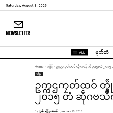
Saturday, August 8, 2026
NEWSLETTER
မုက်တံ
ALL
Home
ပရိုၚ်
ဥက္ကဌကၠတ်ထဝ် တွဵုရးမန် ကဵု ညးဇၞးမာဲ ၂၀၁၅ 
ပရိုၚ်
ဥက္ကဌကၠတ်ထဝ် တွဵုရ
၂၀၁၅ တံ ဆဵုဂဗသဳက
By
ဌာန်ပရိုၚ်ဗၠးၜးမန်
January 20, 2016