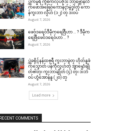
ပ္ဍဲကမ္မရဳ ကွဳစက်လုပ်ဇီုဒး ဘာဗ္တောန်လိ
က်ဖောအ်ဗြေဝ်ကောန်ၚာ်မွဲဒၞါဲတုဲ ကော
န်ကွးဘာ လၟိဟ် (၁၂) တၠ ဒးဝပ်
August 7, 2026
ဖေဝ်ဒရေဝ်ဒဳမဵုကရေဇြဳဟာ … ? ဒဳမဵုက
ရေဇြဳဖေဝ်ဒရေဝ်ဟာ … ?
August 7, 2026
ပ္ဍဲခရိုၚ်နန်ထၜုရဳ ကွးဘာမွဲတၠ ဟိုတ်နူဖံ
က်သၞောတ် ပန်ကဵုလွဟ်တုဲ အ္စာၝောံချို
တ်ၜါတၠ၊ ကွးဘာချိုတ် (၄) တၠ၊ ဒးဘဲ
ဝပ် ဟွံအောန်နူ (၂၀) တၠ
August 7, 2026
Load more
RECENT COMMENTS