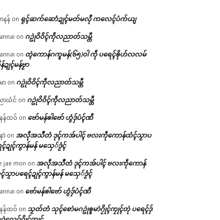
ရုၚ်ဆက်ဆောံဍုၚ်မတ်မလီု ကလေၚ်ပံက်ယျ
ဟနန်
on
ဂဥုဲဝိဝိၚ်ကဵုလညာတ်သမ္တီ
annai
on
တ္ၚဲကောန်ဂကူမန်(၆၅)ဝါ ကဵု ပရေၚ်ၜိုဟ်လလမ်
annai
on
ိန်ဍုၚ်မန်ဗၟာ
ဂဥုဲဝိဝိၚ်ကဵုလညာတ်သမ္တီ
မာ
on
ဂဥုဲဝိဝိၚ်ကဵုလညာတ်သမ္တီ
ာဃံင်
on
ဗော်မန်ၜါဗော် ဟွံဒှ်ပံၚ်ဏီ
န်ထဝ်
on
အလဵုအသဳတံ ဒုၚ်ကအ်ပါၚ် ဗလးကဵုကောန်ထံၚ်သၟာပ
နာဲ
on
ၚ်ဍုၚ်ကွာန်မန် မသှေ်ဒၟံၚ်
အလဵုအသဳတံ ဒုၚ်ကအ်ပါၚ် ဗလးကဵုကောန်
e jae mon
on
ၚ်သၟာပရေၚ်ဍုၚ်ကွာန်မန် မသှေ်ဒၟံၚ်
ဗော်မန်ၜါဗော် ဟွံဒှ်ပံၚ်ဏီ
annai
on
သၟတ်တံ သုၚ်စောဲမဂဥုဲၜူမာဲဂၠိုၚ်ကၠုၚ်တုဲ ပရေၚ်ဒှ်
န်ထဝ်
on
ဝဲလေဝ်ဂၠိုၚ်ကၠုၚ်