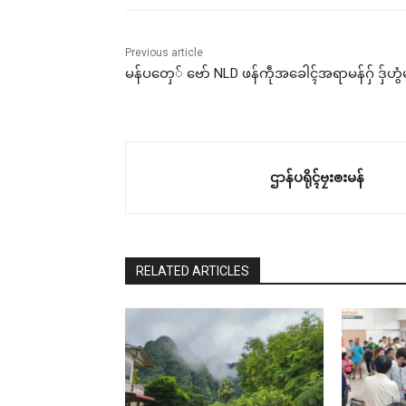
Previous article
မန်ပတှေ် ဗော် NLD ဖန်ကဵုအခေါၚ်အရာမန်ဂှ် ဒှ်ဟွံ
ဌာန်ပရိုၚ်ဗၠးၜးမန်
RELATED ARTICLES