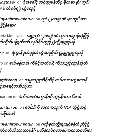
ungthaw
ဂွံအခေါၚ် တၚ်ယၟုမန်ဟီုဂှ် ၜိုတ်ဆ နာဲ၊ ဣစဳ၊
on
ံ၊ မိ တံဓဝ်ရဂှ် ဟွံတၟေၚ်
inyanhtow-mintun
သၞာံ (၂၀၁၉) ဏံ မုဂကူပိုဲ တာ
on
ိုၚ်နွံရော?
အပ္ဍဲသၞာံ (၂၀၁၇) ဏံ သၟာကမၠောန်ဆုဲပြံၚ်
nda Monnya
on
တ်လၟိဟ်ပန်ဠက်ဘာ် လုပ်စိုပ်ကၠုၚ် ပ္ဍဲတွဵုရးဍုၚ်မန်
ro
ရဲကွာန်မုဟ်ဒုန်တံ ဟွံပေၚ်စိုတ် လ္တူဥက္ကဌကွာန်
on
ဗော်မန်တအ် ကဵုမံၚ်ကတိပါၚ် ကဵုညးဍုၚ်ကွာန်အိုတ်
ro
on
ျ
ngsikenon
သမ္မတဥူတိၚ်သိၚ် တပ်တးလတူကောန်
on
ုၚ်အရေၚ်တအ်ညိဟာ
ပံက်ဂကောံကၠောန်ဗဒှ် တ္ၚဲပၠန်ဂတး ၆၈ ဝါ
narnon
on
an tun oo
ပေါဲသဳကၠဳ လိက်ကသုက် NCA ဟွံဂွံတၚ်
on
ပ်စိုတ်ဏီ
inyanhtow.mintun
ဂတဵုမုက်တွဵုရးဍုၚ်မန်တံ ညံၚ်ဂွံ
on
ာဲစုတ်သီုဘာသာမန်ဂှ် ပတိုန်လဝ်ဂလာန်ပ္ဍဲကၠတ်ထဝ်တွဵုရး