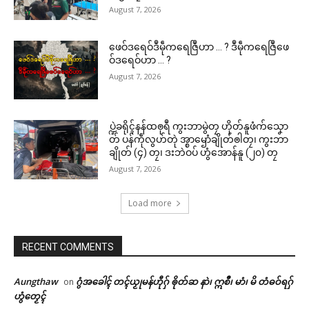
August 7, 2026
ဖေဝ်ဒရေဝ်ဒဳမဵုကရေဇြဳဟာ … ? ဒဳမဵုကရေဇြဳဖေ
ဝ်ဒရေဝ်ဟာ … ?
August 7, 2026
ပ္ဍဲခရိုၚ်နန်ထၜုရဳ ကွးဘာမွဲတၠ ဟိုတ်နူဖံက်သၞော
တ် ပန်ကဵုလွဟ်တုဲ အ္စာၝောံချိုတ်ၜါတၠ၊ ကွးဘာ
ချိုတ် (၄) တၠ၊ ဒးဘဲဝပ် ဟွံအောန်နူ (၂၀) တၠ
August 7, 2026
Load more
RECENT COMMENTS
Aungthaw
ဂွံအခေါၚ် တၚ်ယၟုမန်ဟီုဂှ် ၜိုတ်ဆ နာဲ၊ ဣစဳ၊ မာံ၊ မိ တံဓဝ်ရဂှ်
on
ဟွံတၟေၚ်