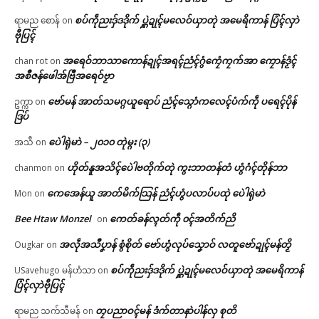
စပ်ကဵုညးဒှ်ဒဒိုက် ပ္ဋဲဍုၚ်မလေဝ်ယှာတုဲ အမေရိကာန် ပြံၚ်လှာဲ
ရာမည စောန်
on
ဗီုပြၚ်
အရေဝ်ဘာသာကောန်ဍုၚ်အရၚ်ညံၚ်ဂွံကၠေံကၠက်အာ ကၠောန်ဒၟံၚ်
chan rot
on
အစဳဇန်ဖေါအ်ဗြဳအရေဝ်ဗၟာ
ဗော်မန် အာတ်သမဂ္ဂယူရောပ် ညံၚ်သ္ဂောံကလေၚ်ပံက်ကဵု ပရေၚ်ပိုန်
ဥက္ကာ
on
ဒြပ်
ပေဲါရုဲမာဲ – ၂၀၁၀ တုဲမ္ဂး (၃)
အသီ
on
ဟိုတ်နူအသိၚ်ပေဲါဗတိုက်တုဲ ကွးဘာတန်တံ ဟွံဂံၚ်တိုန်ဘာ
chanmon
on
ကေအေန်ယူ အာတ်မိက်သြန် ညံၚ်ဟွံပလာပ်ပထုဲ ပေဲါရုဲမာဲ
Mon
on
Bee Htaw Monzel
ကေတ်ခန်လ္ၚတ်ကဵု ၀ၚ်အတိက်ညိ
on
အလဵုအသဳပၞာန် စွံစိုတ် ဗော်ဟွံလုပ်သၞောဝ် လတူဗော်ဍုၚ်မန်တၟိ
Ougkar
on
စပ်ကဵုညးဒှ်ဒဒိုက် ပ္ဋဲဍုၚ်မလေဝ်ယှာတုဲ အမေရိကာန်
USavehugo မန်ဟံသာ
on
ပြံၚ်လှာဲဗီုပြၚ်
တၠပညာဝၚ်မန် ဒံက်တာနာဲပါန်လှ စုတိ
ရာမည သက်သီမန်
on