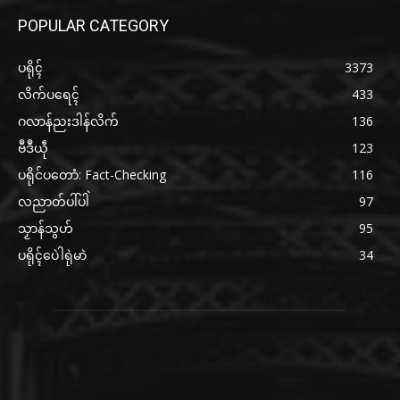
POPULAR CATEGORY
ပရိုၚ်
3373
လိက်ပရေၚ်
433
ဂလာန်ညးဒါန်လိက်
136
ဗဳဒဳယဵု
123
ပရိုင်ပတောံ: Fact-Checking
116
လညာတ်ပါ်ပါဲ
97
သၟာန်သွဟ်
95
ပရိုၚ်ပေဲါရုဲမာဲ
34