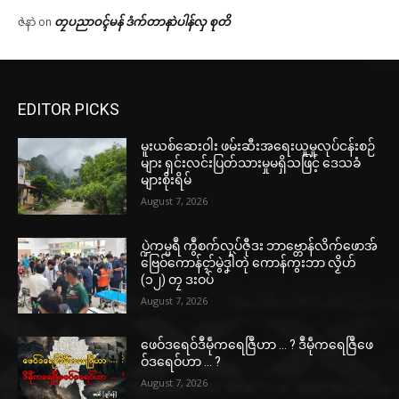
တၠပညာဝၚ်မန် ဒံက်တာနာဲပါန်လှ စုတိ
ဇဲနာဲ
on
EDITOR PICKS
မူးယစ်ဆေးဝါး ဖမ်းဆီးအရေးယူမှုလုပ်ငန်းစဉ်
များ ရှင်းလင်းပြတ်သားမှုမရှိသဖြင့် ဒေသခံ
များစိုးရိမ်
August 7, 2026
ပ္ဍဲကမ္မရဳ ကွဳစက်လုပ်ဇီုဒး ဘာဗ္တောန်လိက်ဖောအ်
ဗြေဝ်ကောန်ၚာ်မွဲဒၞါဲတုဲ ကောန်ကွးဘာ လၟိဟ်
(၁၂) တၠ ဒးဝပ်
August 7, 2026
ဖေဝ်ဒရေဝ်ဒဳမဵုကရေဇြဳဟာ … ? ဒဳမဵုကရေဇြဳဖေ
ဝ်ဒရေဝ်ဟာ … ?
August 7, 2026