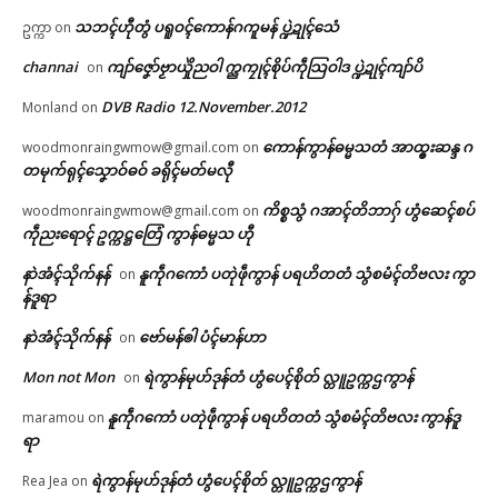
သဘၚ်ဟီုတွံ ပရူဝၚ်ကောန်ဂကူမန် ပ္ဍဲဍုၚ်သေံ
ဥက္ကာ
on
channai
ကျာ်ဇၞော်ဗၟာယှိုဲညဝါ က္ညကၠုၚ်စိုပ်ကဵုသြဝါဒ ပ္ဍဲဍုၚ်ကျာ်ပိ
on
DVB Radio 12.November.2012
Monland
on
ကောန်ကွာန်ဓမ္မသတံ အာထ္ၜးဆန္ဒ ဂ
woodmonraingwmow@gmail.com
on
တမုက်ရုၚ်သၞောဝ်ဓဝ် ခရိုၚ်မတ်မလီု
ကိစ္စသွံ ဂအာၚ်တိဘာဂှ် ဟွံဆေၚ်စပ်
woodmonraingwmow@gmail.com
on
ကဵုညးရောၚ် ဥက္ကဋ္ဌတြေံ ကွာန်ဓမ္မသ ဟီု
နာဲအံၚ်သိုက်နန်
နူကဵုဂကောံ ပတုဲဖဵုကွာန် ပရဟိတတံ သွံစမံၚ်တိဗလး ကွာ
on
န်ဒူရာ
နာဲအံၚ်သိုက်နန်
ဗော်မန်ၜါ ပံၚ်မာန်ဟာ
on
Mon not Mon
ရဲကွာန်မုဟ်ဒုန်တံ ဟွံပေၚ်စိုတ် လ္တူဥက္ကဌကွာန်
on
နူကဵုဂကောံ ပတုဲဖဵုကွာန် ပရဟိတတံ သွံစမံၚ်တိဗလး ကွာန်ဒူ
maramou
on
ရာ
ရဲကွာန်မုဟ်ဒုန်တံ ဟွံပေၚ်စိုတ် လ္တူဥက္ကဌကွာန်
Rea Jea
on