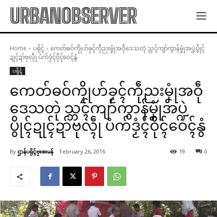
URBANOBSERVER
Home
ပရိုၚ်
ကေတ်ဓဝ်ကၠိုဟ်ခၠၚ်ကဵုညးမၞုံအဝဵုဒေသတုဲ သ္ဘၚ်ကျာ်ကွာန်မၞုံအပ္ဍဲပွိုၚ်
ဍုၚ်ဍာ်ဗုလ္ၚဵု ပံက်ဒၟံၚ်ဝိုၚ်ဝေၚ်နွံ
ပရိုၚ်
ကေတ်ဓဝ်ကၠိုဟ်ခၠၚ်ကဵုညးမၞုံအဝဵု
ဒေသတုဲ သ္ဘၚ်ကျာ်ကွာန်မၞုံအပ္ဍဲ
ပွိုၚ်ဍုၚ်ဍာ်ဗုလ္ၚဵု ပံက်ဒၟံၚ်ဝိုၚ်ဝေၚ်နွံ
By
ဌာန်ပရိုၚ်ဗၠးၜးမန်
February 26, 2016
19
0