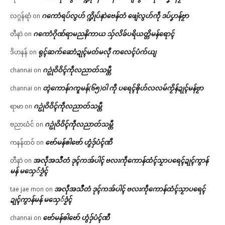
ဂကောံရပ်လွဟ် က္ဍိုပ်နာဲဗေန်တံ ဖျေံလွဟ်ကဵု ဒပ်ပၞာန်ဗၟာ
လဂ္ဂန်ရာံ
on
ဂကောံဂိုဏ်ရာမညနိကာယ သှ်လိခ်ပရိယတ္တိမန်ရောၚ်
တီနာဲ
on
ရုၚ်ဆက်ဆောံဍုၚ်မတ်မလီု ကလေၚ်ပံက်ယျ
ဒိဟနန်
on
ဂဥုဲဝိဝိၚ်ကဵုလညာတ်သမ္တီ
channai
on
တ္ၚဲကောန်ဂကူမန်(၆၅)ဝါ ကဵု ပရေၚ်ၜိုဟ်လလမ်ကၟိန်ဍုၚ်မန်ဗၟာ
channai
on
ဂဥုဲဝိဝိၚ်ကဵုလညာတ်သမ္တီ
ရာမာ
on
ဂဥုဲဝိဝိၚ်ကဵုလညာတ်သမ္တီ
ဗညာဃံင်
on
ဗော်မန်ၜါဗော် ဟွံဒှ်ပံၚ်ဏီ
ကနန်ထဝ်
on
အလဵုအသဳတံ ဒုၚ်ကအ်ပါၚ် ဗလးကဵုကောန်ထံၚ်သၟာပရေၚ်ဍုၚ်ကွာန်
တီနာဲ
on
မန် မသှေ်ဒၟံၚ်
အလဵုအသဳတံ ဒုၚ်ကအ်ပါၚ် ဗလးကဵုကောန်ထံၚ်သၟာပရေၚ်
tae jae mon
on
ဍုၚ်ကွာန်မန် မသှေ်ဒၟံၚ်
ဗော်မန်ၜါဗော် ဟွံဒှ်ပံၚ်ဏီ
channai
on