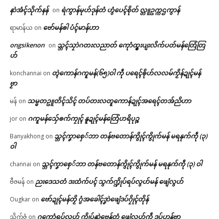
နာဲအံၚ်သိုက်နန်
ရဲကွာန်မုဟ်ဒုန်တံ ဟွံပေၚ်စိုတ် လ္တူဥက္ကဌကွာန်
on
ဗော်မန်ၜါ ပံၚ်မာန်ဟာ
ရာမာန်ယ
on
ongsikenon
သ္ဘၚ်သၠာဲဂတးလညာတ် ကေုာံထ္ၜးပျးလိက်ပတ်မန်တြေံတြ
on
ဟ်
တ္ၚဲကောန်ဂကူမန်(၆၅)ဝါ ကဵု ပရေၚ်ၜိုဟ်လလမ်ကၟိန်ဍုၚ်မန်
konchannai
on
ဗၟာ
သမ္မတဥူတိၚ်သိၚ် တပ်တးလတူကောန်ဍုၚ်အရေၚ်တအ်ညိဟာ
မန်
on
ဂကူမန်​သှ်ေၜက်ကၠုၚ် နူဍုၚ်မန်တြေံဟရိပုဉ္ဇ
jor
on
သ္ဘၚ်ကၞာစှေ်ဘာ တန်ဗတောန်ကွိုၚ်ကွိုက်မန် မရနုက်ကဵု (၃)
Banyakhong
on
ဝါ
သ္ဘၚ်ကၞာစှေ်ဘာ တန်ဗတောန်ကွိုၚ်ကွိုက်မန် မရနုက်ကဵု (၃) ဝါ
channai
on
ညးဒေသတံ ဒးထံက်ပၚ် သွက်က္ဍိုပ်ရပ်လွဟ်မန် ဖျေံလွဟ်
ဗီဇမန်
on
ဗော်ဍုၚ်မန်တၟိ ဂွံအခေါၚ်ဒၞာဲဖျေံဒပ်ဂၠိုၚ်တိုန်
Ougkar
on
ဂကောံရပ်လွဟ် က္ဍိုပ်နာဲဗေန်တံ ဖျေံလွဟ်ကဵု ဒပ်ပၞာန်ဗၟာ
သိုက်ဇံ
on