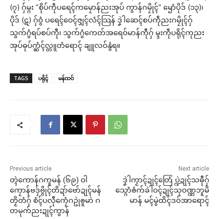
(၇) ဂှ်မ္ဂး “စိုပ်ကဵုပရေၚ်ကမၠောန်ညးအုပ် ကွာန်ဂမၠိုၚ်” ၝောံပိုဒ် (၁၃)၊
ပိုဒ် (ဋ) ဂှ်ဝွံ ပရေၚ်ဝေၚ်ဇျှၚ်လံၚ်သြန် ဒၞဲါဆေၚ်စပ်ကဵုညးဂမၠိုၚ်ဂှ်
သွက်ဂွံရပ်စပ်ကီု၊ သွက်ဂွံကေတ်အရေဝ်မာန်ကီုဂှ် မ္ဒးကဵုပရိုၚ်ကုညး
အုပ်ဓုပ်က္ဆံၚ်လ္တူတံရောၚ် ချူလဝ်နွံရ။
TAGS
ပရိုၚ်
မန်ထဝ်
Previous article
Next article
တ္ၚဲကောန်ဂကူမန် (၆၉) ဝါ
ဒၞဲါကၟာၚ်ဍုၚ်တြေံ ပ္ဍဲဍုၚ်သဓီုဂှ်
ကၠောန်ဗဒှ်ဗွိုၚ်တိဍာ်ဗော်ဍုၚ်မန်
သ္ဂောံၜံက်ခဲါဝၚ်ဍုၚ်သုဝဏ္ဏဘူမိ
တၟိတံဂှ် စံၚ်ပလီုကၠေံဂဥုဲၜူမာဲ ဂ
မာန် မၚ်မွဲထိၚ်ဒဝ်အာရောၚ်
တမုက်ညးဍုၚ်ကွာန်