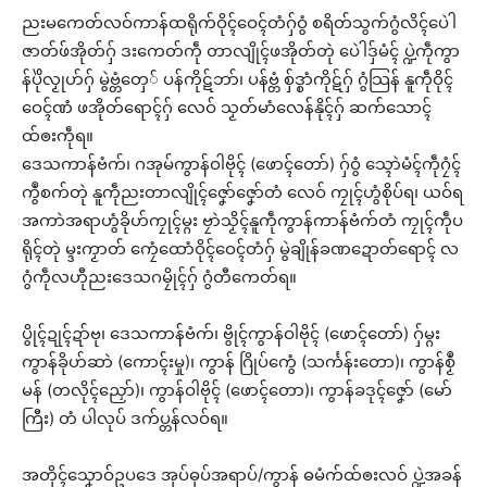
ညးမကေတ်လဝ်ကာန်ထရိုက်ဝိုၚ်ဝေၚ်တံဂှ်ဝွံ စရိတ်သွက်ဂွံလိၚ်ပေဲါ
ဇာတ်ဖ်အိုတ်ဂှ် ဒးကေတ်ကဵု တာလျိုၚ်ဖအိုတ်တုဲ ပေဲါဒှ်မံၚ် ပ္ဍဲကဵုကွာ
န်ပိုဲလၟုဟ်ဂှ် မွဲဗ္တံတှေ် ပန်ကိုဋ်ဘာ်၊ ပန်ဗ္တံ စှ်ဒ္စာံကိုဋ်ဂှ် ဂွံသြန် နူကဵုဝိုၚ်
ဝေၚ်ဏံ ဖအိုတ်ရောၚ်ဂှ် လေဝ် သၟတ်မာံလေန်နိုၚ်ဂှ် ဆက်သောၚ်
ထ်ၜးကဵုရ။
ဒေသကာန်ဗံက်၊ ဂအုမ်ကွာန်ဝါဗိုၚ် (ဖောၚ်တော်) ဂှ်ဝွံ သ္ၚောဲမံၚ်ကဵုဂၠံၚ်
ကွဳစက်တုဲ နူကဵုညးတာလျိုၚ်ဇၞော်ဇၞော်တံ လေဝ် ကၠုၚ်ဟွံစိုပ်ရ၊ ယဝ်ရ
အကာဲအရာဟွံခိုဟ်ကၠုၚ်မ္ဂး ဗၠာဲသၟိၚ်နူကဵုကွာန်ကာန်ဗံက်တံ ကၠုၚ်ကဵုပ
ရိုၚ်တုဲ မ္ဒးကၟာတ် ကၠေံထောံဝိုၚ်ဝေၚ်တံဂှ် မွဲချိုန်ခဏဍောတ်ရောၚ် လ
ဂွံကဵုလဟီုညးဒေသဂမၠိုၚ်ဂှ် ဂွံတီကေတ်ရ။
ပွိုၚ်ဍုၚ်ဍာ်ဗု၊ ဒေသကာန်ဗံက်၊ ဗွိုၚ်ကွာန်ဝါဗိုၚ် (ဖောၚ်တော်) ဂှ်မ္ဂး
ကွာန်ခိုဟ်ဆာဲ (ကောၚ်းမှု)၊ ကွာန် ဂြိုပ်ကွေံ (သၚ်္ကန်းတော)၊ ကွာန်စၟဳ
မန် (တလိုၚ်ညှော်)၊ ကွာန်ဝါဗိုၚ် (ဖောၚ်တော)၊ ကွာန်ခဒုၚ်ဇၞော် (မော်
ကြီး) တံ ပါလုပ် ဒက်ပ္တန်လဝ်ရ။
အတိုၚ်သၞောဝ်ဥပဒေ အုပ်ဓုပ်အရာပ်/ကွာန် ဓမံက်ထ်ၜးလဝ် ပ္ဍဲအခန်