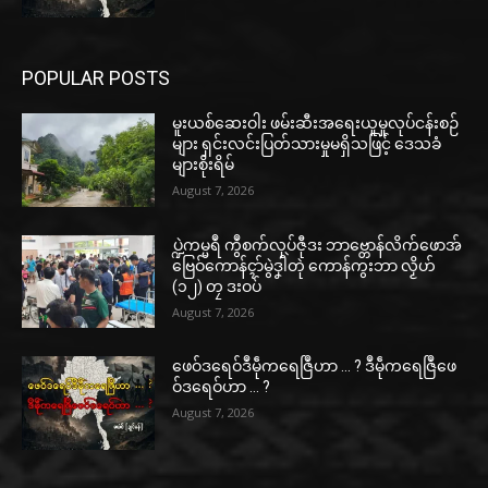
POPULAR POSTS
မူးယစ်ဆေးဝါး ဖမ်းဆီးအရေးယူမှုလုပ်ငန်းစဉ်
များ ရှင်းလင်းပြတ်သားမှုမရှိသဖြင့် ဒေသခံ
များစိုးရိမ်
August 7, 2026
ပ္ဍဲကမ္မရဳ ကွဳစက်လုပ်ဇီုဒး ဘာဗ္တောန်လိက်ဖောအ်
ဗြေဝ်ကောန်ၚာ်မွဲဒၞါဲတုဲ ကောန်ကွးဘာ လၟိဟ်
(၁၂) တၠ ဒးဝပ်
August 7, 2026
ဖေဝ်ဒရေဝ်ဒဳမဵုကရေဇြဳဟာ … ? ဒဳမဵုကရေဇြဳဖေ
ဝ်ဒရေဝ်ဟာ … ?
August 7, 2026