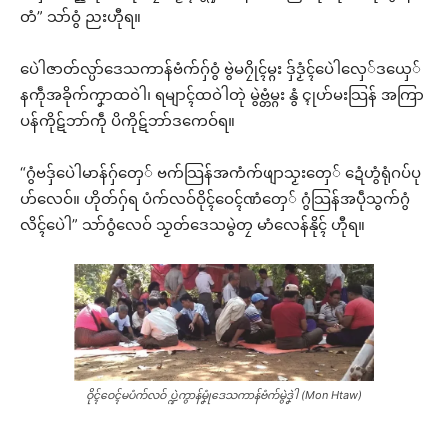
တံ” သာ်ဝွံ ညးဟီုရ။
ပေဲါဇာတ်လ္ပာ်ဒေသကာန်ဗံက်ဂှ်ဝွံ ဗွဲမဂၠိုၚ်မ္ဂး ဒှ်ဒၟံၚ်ပေဲါလှေ်ဒယှေ်
နကဵုအခိုက်ကၞာထဝဲါ၊ ရမျာၚ်ထဝဲါတုဲ မွဲဗ္တံမ္ဂး နွံ ၚ္ၚုဟ်မးသြန် အကြာ
ပန်ကိုဋ်ဘာ်ကဵု ပိကိုဋ်ဘာ်ဒကေဝ်ရ။
“ဂွံဗဒှ်ပေဲါမာန်ဂှ်တှေ် ဗက်သြန်အကံက်ဖျာသၟးတှေ် ဍေံဟွံရုံဂပ်ပု
ဟ်လေဝ်။ ဟိုတ်ဂှ်ရ ပံက်လဝ်ဝိုၚ်ဝေၚ်ဏံတှေ် ဂွံသြန်အပဵုသွက်ဂွံ
လိၚ်ပေဲါ” သာ်ဝွံလေဝ် သၟတ်ဒေသမွဲတၠ မာံလေန်နိုၚ် ဟီုရ။
ဝိုၚ်ဝေၚ်မပံက်လဝ် ပ္ဍဲကွာန်မၞုံဒေသကာန်ဗံက်မွဲဒၞဲါ (Mon Htaw)