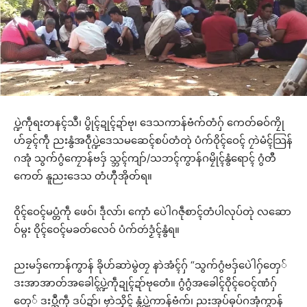
ပ္ဍဲကဵုရးတနၚ်သဳ၊ ပွိုၚ်ဍုၚ်ဍာ်ဗု၊ ဒေသကာန်ဗံက်တံဂှ် ကေတ်ဓဝ်ကၠို
ဟ်ခၠၚ်ကဵု ညးနွံအဝဵုပ္ဍဲဒေသမဆေၚ်စပ်တံတုဲ ပံက်ဝိုၚ်ဝေၚ် ဂၠာဲမံၚ်သြန်
ဂအုံ သွက်ဂွံကၠောန်ဗဒှ် သ္ဘၚ်ကျာ်/သဘၚ်ကွာန်ဂမၠိုၚ်နွံရောၚ် ဂွံတီ
ကေတ် နူညးဒေသ တံဟီုအိုတ်ရ။
ဝိုၚ်ဝေၚ်မပ္တံကဵု ဖေဝ်၊ ဒဵုလာ်၊ ကေုာံ ပေဲါဂဇဵုစာၚ်တံပါလုပ်တုဲ လဆော
ဝ်မ္ဂး ဝိုၚ်ဝေၚ်မခတ်လေဝ် ပံက်တဴဒၟံၚ်နွံရ။
ညးမဒှ်ကောန်ကွာန် ခိုဟ်ဆာဲမွဲတၠ နာဲအံၚ်ဂှ် “သွက်ဂွံဗဒှ်ပေဲါဂှ်တှေ်
ဒးအာအာတ်အခေါၚ်ပ္ဍဲကဵုဍုၚ်ဍာ်ဗုတေံ။ ဂွံဂွံအခေါၚ်ဝိုၚ်ဝေၚ်ဏံဂှ်
တှေ် ဒးပ္ညဳကဵု ဒပ်ဍာ်၊ ဗၠာဲသၟိၚ် နွံပ္ဍဲကာန်ဗံက်၊ ညးအုပ်ဓုပ်ဂအုံကွာန်