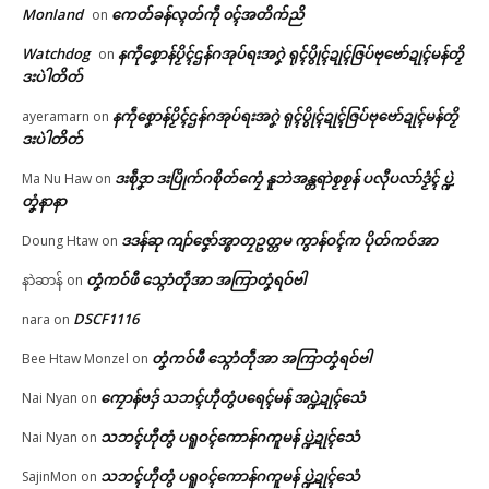
ဓုပ်တံ ကေတ်အရေဝ်ရောၚ်
June 25, 2026
🏛 လညာတ်ပါ်ပဲါ
Monland
ကေတ်ခန်လ္ၚတ်ကဵု ၀ၚ်အတိက်ညိ
on
February 26, 2026
In "လိက်ပရေၚ်"
In "ပရိုၚ်"
Watchdog
နကဵုစၞောန်ပၟိၚ်ဌန်ဂအုပ်ရးအဂၞဲ ရုၚ်ပွိုၚ်ဍုၚ်ဇြပ်ဗုဗော်ဍုၚ်မန်တၟိ
on
ညးဒါန်လိက်
ဒးပဲါတိတ်
နကဵုစၞောန်ပၟိၚ်ဌန်ဂအုပ်ရးအဂၞဲ ရုၚ်ပွိုၚ်ဍုၚ်ဇြပ်ဗုဗော်ဍုၚ်မန်တၟိ
ayeramarn
on
ဗွဳဒဳယဵု
ဒးပဲါတိတ်
ကေတ်အဆက်
ဒးစဵုဒၞာ ဒးပြိုက်ဂစိုတ်ကၠေံ နူဘဲအန္တရာဲစၟစၟန် ပလီုပလာ်ဒၟံၚ် ပ္ဍဲ
Ma Nu Haw
on
တၞံနာနာ
ဂကောံအုပ်ဓုပ်ကျာ်မြဟ်ကဵု ဂ
ကောံရပ်လွဟ်အပ္ဍဲဒေသတံ ရာန်
ဒဒန်ဆု ကျာ်ဇၞော်အ္စာတၠဥတ္တမ ကွာန်ဝၚ်က ပိုတ်ကဝ်အာ
Doung Htaw
on
ဂအာၚ်တိ သွက်ဂွံသၠဲပ္တိတ်ဝိုၚ်ဝေၚ်
© ဌာန်ပရိုၚ်ဗၠးၜးမန်
June 12, 2026
တၞံကဝ်ဖီ သ္ဂောံတဵုအာ အကြာတၞံရဝ်ဗါ
နာဲဆာန်
on
In "ပရိုၚ်"
DSCF1116
nara
on
တၞံကဝ်ဖီ သ္ဂောံတဵုအာ အကြာတၞံရဝ်ဗါ
Bee Htaw Monzel
on
ကၠောန်ဗဒှ် သဘၚ်ဟီုတွံပရေၚ်မန် အပ္ဍဲဍုၚ်သေံ
Nai Nyan
on
သဘၚ်ဟီုတွံ ပရူဝၚ်ကောန်ဂကူမန် ပ္ဍဲဍုၚ်သေံ
Nai Nyan
on
သဘၚ်ဟီုတွံ ပရူဝၚ်ကောန်ဂကူမန် ပ္ဍဲဍုၚ်သေံ
SajinMon
on