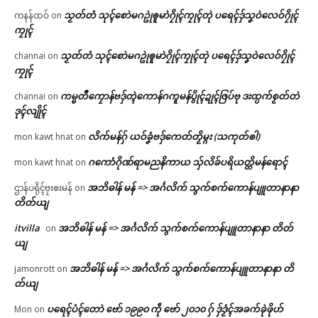
သၟတ်တံ သုၚ်စောဲမဂဥုဲၜူမာဲဂၠိုၚ်ကၠုၚ်တုဲ ပရေၚ်ဒှ်သၞဝဲလေဝ်ဂၠိုၚ်
ကနန်ထဝ်
on
ကၠုၚ်
သၟတ်တံ သုၚ်စောဲမဂဥုဲၜူမာဲဂၠိုၚ်ကၠုၚ်တုဲ ပရေၚ်ဒှ်သၞဝဲလေဝ်ဂၠိုၚ်
channai
on
ကၠုၚ်
ကမ္မတဳကၠောန်ဗဒှ်တ္ၚဲကောန်ဂကူမန်ပွိုၚ်ဍုၚ်ဇြပ်ဗု ဒးထ္ပက်စၟတ်တဲ
channai
on
ဒုၚ်လျိုၚ်
လိက်မန်ဂှ် ယဝ်ခၞံဗဒှ်ကေတ်တၟိမ္ဂး (သကုတ်ၜါ)
mon kawt hnat
on
ဂကောံဂိုဏ်ရာမညနိကာယ သှ်လိခ်ပရိယတ္တိမန်ရောၚ်
mon kawt hnat
on
အဘိဓါန် မန် => အၚ်္ဂလိက် သွက်စက်ကောန်ပျူတာနာနာ
ဌာန်ပရိုၚ်ဗၠးၜးမန်
on
တိတ်ယျ
itvilla
အဘိဓါန် မန် => အၚ်္ဂလိက် သွက်စက်ကောန်ပျူတာနာနာ တိတ်
on
ယျ
အဘိဓါန် မန် => အၚ်္ဂလိက် သွက်စက်ကောန်ပျူတာနာနာ တိ
jamonrott
on
တ်ယျ
ပရေၚ်ပံၚ်တောဲ ဗော် ၁၉၉၀ ကဵု ဗော် ၂၀၁၀ ဂှ် ဒှ်ဒၟံၚ်အခက်ခုဲဖိုဟ်
Mon
on