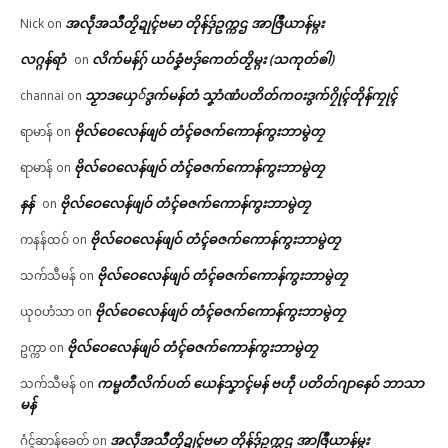
အလဵုအသဳတၟိဍုၚ်ဗမာ တိုန်ဒှ်ဥက္ကဌ အာဇြဳယာန်မ္ဂး
Nick
on
လဂ္ဂန်ရာံ
လိက်မန်ဂှ် ယဝ်ခၞံဗဒှ်ကေတ်တၟိမ္ဂး (သကုတ်ၜါ)
on
သၟာဒယှေ်ဒွက်မန်တံ သၞာံဏံပတိတ်ကဝးဒွက်ဂၠိုၚ်တိုန်ကၠုၚ်
channai
on
ဗိုလ်ဝေလေန်ဖျဝ် တံၚ်ဓဇက်ကောန်ကွးဘာမွဲတၠ
ရာမာန်
on
ဗိုလ်ဝေလေန်ဖျဝ် တံၚ်ဓဇက်ကောန်ကွးဘာမွဲတၠ
ရာမာန်
on
နန်
ဗိုလ်ဝေလေန်ဖျဝ် တံၚ်ဓဇက်ကောန်ကွးဘာမွဲတၠ
on
ဗိုလ်ဝေလေန်ဖျဝ် တံၚ်ဓဇက်ကောန်ကွးဘာမွဲတၠ
ကနန်ထဝ်
on
ဗိုလ်ဝေလေန်ဖျဝ် တံၚ်ဓဇက်ကောန်ကွးဘာမွဲတၠ
သက်သီမန်
on
ဗိုလ်ဝေလေန်ဖျဝ် တံၚ်ဓဇက်ကောန်ကွးဘာမွဲတၠ
ယုဝဟံသာ
on
ဗိုလ်ဝေလေန်ဖျဝ် တံၚ်ဓဇက်ကောန်ကွးဘာမွဲတၠ
ဥက္ကာ
on
ကမ္မတဳလိက်ပတ် ယေန်သၞာၚ်မန် ဗဟဵု ပတိတ်ဂျာနေဝ် ဘာသာ
သက်သီမန်
on
မန်
အလဵုအသဳတၟိဍုၚ်ဗမာ တိုန်ဒှ်ဥက္ကဌ အာဇြဳယာန်မ္ဂး
ဂံၚ်ဆာန်ခေတ်
on