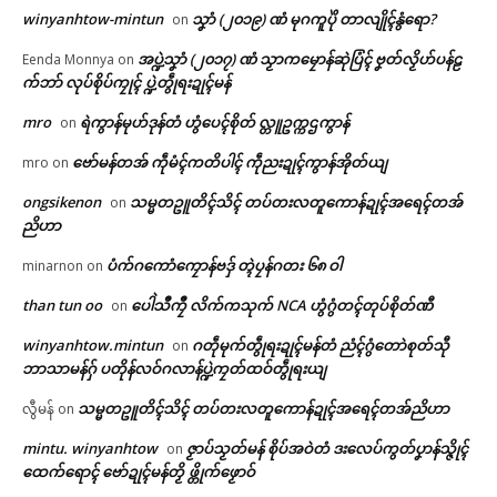
winyanhtow-mintun
သၞာံ (၂၀၁၉) ဏံ မုဂကူပိုဲ တာလျိုၚ်နွံရော?
on
အပ္ဍဲသၞာံ (၂၀၁၇) ဏံ သၟာကမၠောန်ဆုဲပြံၚ် ဗၞတ်လၟိဟ်ပန်ဠ
Eenda Monnya
on
က်ဘာ် လုပ်စိုပ်ကၠုၚ် ပ္ဍဲတွဵုရးဍုၚ်မန်
mro
ရဲကွာန်မုဟ်ဒုန်တံ ဟွံပေၚ်စိုတ် လ္တူဥက္ကဌကွာန်
on
ဗော်မန်တအ် ကဵုမံၚ်ကတိပါၚ် ကဵုညးဍုၚ်ကွာန်အိုတ်ယျ
mro
on
ongsikenon
သမ္မတဥူတိၚ်သိၚ် တပ်တးလတူကောန်ဍုၚ်အရေၚ်တအ်
on
ညိဟာ
ပံက်ဂကောံကၠောန်ဗဒှ် တ္ၚဲပၠန်ဂတး ၆၈ ဝါ
minarnon
on
Related
than tun oo
ပေါဲသဳကၠဳ လိက်ကသုက် NCA ဟွံဂွံတၚ်တုပ်စိုတ်ဏီ
on
ဌာန်ပရိုၚ်ဗၠးၜးမန်
winyanhtow.mintun
ဂတဵုမုက်တွဵုရးဍုၚ်မန်တံ ညံၚ်ဂွံတောဲစုတ်သီု
on
ဘာသာမန်ဂှ် ပတိုန်လဝ်ဂလာန်ပ္ဍဲကၠတ်ထဝ်တွဵုရးယျ
ရုဲစှ်
သမ္မတဥူတိၚ်သိၚ် တပ်တးလတူကောန်ဍုၚ်အရေၚ်တအ်ညိဟာ
လွီမန်
on
အပ္ဍဲကာလသွဟ်လိက်ဏံ သ္ၚိ
ဝိုၚ်ဝေၚ်လံၚ်သြန်ဂမၠိုၚ်ဂှ် အလဵုအ
mintu. winyanhtow
ဇၟာပ်သၟတ်မန် စိုပ်အဝဲတံ ဒးလေပ်ကွတ်ပၞာန်သ္ဇိုၚ်
on
ပရိုၚ်လက္ကရဴအိုတ်
ကၠောန်သ္ပကေၚ်ကာမ္ၚဵုကဵုဒါန်တံ
သဳပၞာန်တွဵုရးဍုၚ်မန် ရပ်စပ်မာန်
ထေက်ရောၚ် ဗော်ဍုၚ်မန်တၟိ ဖ္တိုက်ဖၟောဝ်
စကာ sound box မ္ဂး ဂကောံအုပ်
ဟာ …