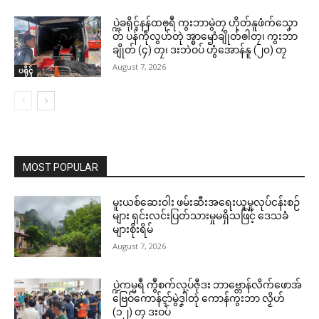
ပ္ဍဲခရိုၚ်နန်ထၜုရဳ ကွးဘာမွဲတၠ ဟိုတ်နူဖံက်သၞော
တ် ပန်ကဵုလွဟ်တုဲ အ္စာၝောံချိုတ်ၜါတၠ၊ ကွးဘာ
ချိုတ် (၄) တၠ၊ ဒးဘဲဝပ် ဟွံအောန်နူ (၂၀) တၠ
August 7, 2026
ပရိုၚ်
MOST POPULAR
မူးယစ်ဆေးဝါး ဖမ်းဆီးအရေးယူမှုလုပ်ငန်းစဉ်
များ ရှင်းလင်းပြတ်သားမှုမရှိသဖြင့် ဒေသခံ
များစိုးရိမ်
August 7, 2026
ပ္ဍဲကမ္မရဳ ကွဳစက်လုပ်ဇီုဒး ဘာဗ္တောန်လိက်ဖောအ်
ဗြေဝ်ကောန်ၚာ်မွဲဒၞါဲတုဲ ကောန်ကွးဘာ လၟိဟ်
(၁၂) တၠ ဒးဝပ်