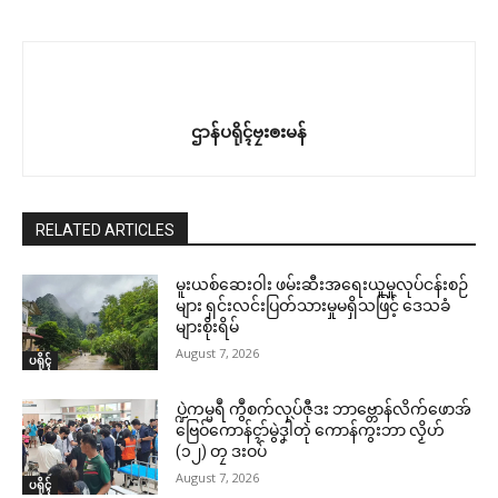
ဌာန်ပရိုၚ်ဗၠးၜးမန်
RELATED ARTICLES
မူးယစ်ဆေးဝါး ဖမ်းဆီးအရေးယူမှုလုပ်ငန်းစဉ်
များ ရှင်းလင်းပြတ်သားမှုမရှိသဖြင့် ဒေသခံ
များစိုးရိမ်
August 7, 2026
ပရိုၚ်
ပ္ဍဲကမ္မရဳ ကွဳစက်လုပ်ဇီုဒး ဘာဗ္တောန်လိက်ဖောအ်
ဗြေဝ်ကောန်ၚာ်မွဲဒၞါဲတုဲ ကောန်ကွးဘာ လၟိဟ်
(၁၂) တၠ ဒးဝပ်
August 7, 2026
ပရိုၚ်