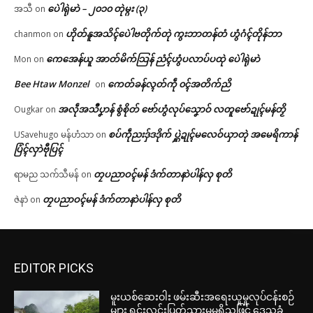
ပေဲါရုဲမာဲ – ၂၀၁၀ တုဲမ္ဂး (၃)
အသီ
on
ဟိုတ်နူအသိၚ်ပေဲါဗတိုက်တုဲ ကွးဘာတန်တံ ဟွံဂံၚ်တိုန်ဘာ
chanmon
on
ကေအေန်ယူ အာတ်မိက်သြန် ညံၚ်ဟွံပလာပ်ပထုဲ ပေဲါရုဲမာဲ
Mon
on
Bee Htaw Monzel
ကေတ်ခန်လ္ၚတ်ကဵု ၀ၚ်အတိက်ညိ
on
အလဵုအသဳပၞာန် စွံစိုတ် ဗော်ဟွံလုပ်သၞောဝ် လတူဗော်ဍုၚ်မန်တၟိ
Ougkar
on
စပ်ကဵုညးဒှ်ဒဒိုက် ပ္ဋဲဍုၚ်မလေဝ်ယှာတုဲ အမေရိကာန်
USavehugo မန်ဟံသာ
on
ပြံၚ်လှာဲဗီုပြၚ်
တၠပညာဝၚ်မန် ဒံက်တာနာဲပါန်လှ စုတိ
ရာမည သက်သီမန်
on
တၠပညာဝၚ်မန် ဒံက်တာနာဲပါန်လှ စုတိ
ဇဲနာဲ
on
EDITOR PICKS
မူးယစ်ဆေးဝါး ဖမ်းဆီးအရေးယူမှုလုပ်ငန်းစဉ်
များ ရှင်းလင်းပြတ်သားမှုမရှိသဖြင့် ဒေသခံ