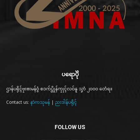
ပရောပိုဲ
ဌာန်ပရိုၚ်ဗၠးၜးမန်ဝွံ စဒက်ပ္တိုန်ကၠုၚ်လဝ်နူ သၞာံ ၂၀၀၀ တေံရ။
Contact us:
နာဲကသုမန်
|
ညးဒါန်ပရိုၚ်
FOLLOW US