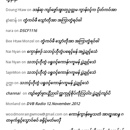
ဒဒန်ဆု ကျာ်ဇၞော်အ္စာတၠဥတ္တမ ကွာန်ဝၚ်က ပိုတ်ကဝ်အာ
Doung Htaw
on
တၞံကဝ်ဖီ သ္ဂောံတဵုအာ အကြာတၞံရဝ်ဗါ
နာဲဆာန်
on
DSCF1116
nara
on
တၞံကဝ်ဖီ သ္ဂောံတဵုအာ အကြာတၞံရဝ်ဗါ
Bee Htaw Monzel
on
ကၠောန်ဗဒှ် သဘၚ်ဟီုတွံပရေၚ်မန် အပ္ဍဲဍုၚ်သေံ
Nai Nyan
on
သဘၚ်ဟီုတွံ ပရူဝၚ်ကောန်ဂကူမန် ပ္ဍဲဍုၚ်သေံ
Nai Nyan
on
သဘၚ်ဟီုတွံ ပရူဝၚ်ကောန်ဂကူမန် ပ္ဍဲဍုၚ်သေံ
SajinMon
on
သဘၚ်ဟီုတွံ ပရူဝၚ်ကောန်ဂကူမန် ပ္ဍဲဍုၚ်သေံ
ဥက္ကာ
on
channai
ကျာ်ဇၞော်ဗၟာယှိုဲညဝါ က္ညကၠုၚ်စိုပ်ကဵုသြဝါဒ ပ္ဍဲဍုၚ်ကျာ်ပိ
on
DVB Radio 12.November.2012
Monland
on
ကောန်ကွာန်ဓမ္မသတံ အာထ္ၜးဆန္ဒ ဂ
woodmonraingwmow@gmail.com
on
တမုက်ရုၚ်သၞောဝ်ဓဝ် ခရိုၚ်မတ်မလီု