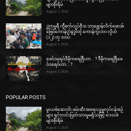
များစိုးရိမ်
August 7, 2026
ပ္ဍဲကမ္မရဳ ကွဳစက်လုပ်ဇီုဒး ဘာဗ္တောန်လိက်ဖောအ်
ဗြေဝ်ကောန်ၚာ်မွဲဒၞါဲတုဲ ကောန်ကွးဘာ လၟိဟ်
(၁၂) တၠ ဒးဝပ်
August 7, 2026
ဖေဝ်ဒရေဝ်ဒဳမဵုကရေဇြဳဟာ … ? ဒဳမဵုကရေဇြဳဖေ
ဝ်ဒရေဝ်ဟာ … ?
August 7, 2026
POPULAR POSTS
မူးယစ်ဆေးဝါး ဖမ်းဆီးအရေးယူမှုလုပ်ငန်းစဉ်
များ ရှင်းလင်းပြတ်သားမှုမရှိသဖြင့် ဒေသခံ
များစိုးရိမ်
August 7, 2026