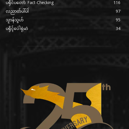
ပရိုင်ပတောံ: Fact-Checking
116
လညာတ်ပါ်ပါဲ
97
သၟာန်သွဟ်
95
ပရိုၚ်ပေဲါရုဲမာဲ
34