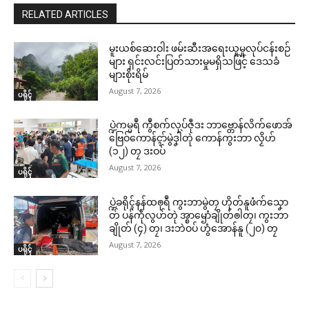
RELATED ARTICLES
မူးယစ်ဆေးဝါး ဖမ်းဆီးအရေးယူမှုလုပ်ငန်းစဉ်
များ ရှင်းလင်းပြတ်သားမှုမရှိသဖြင့် ဒေသခံ
များစိုးရိမ်
August 7, 2026
ပရိုၚ်
ပ္ဍဲကမ္မရဳ ကွဳစက်လုပ်ဇီုဒး ဘာဗ္တောန်လိက်ဖောအ်
ဗြေဝ်ကောန်ၚာ်မွဲဒၞါဲတုဲ ကောန်ကွးဘာ လၟိဟ်
(၁၂) တၠ ဒးဝပ်
August 7, 2026
ပရိုၚ်
ပ္ဍဲခရိုၚ်နန်ထၜုရဳ ကွးဘာမွဲတၠ ဟိုတ်နူဖံက်သၞော
တ် ပန်ကဵုလွဟ်တုဲ အ္စာၝောံချိုတ်ၜါတၠ၊ ကွးဘာ
ချိုတ် (၄) တၠ၊ ဒးဘဲဝပ် ဟွံအောန်နူ (၂၀) တၠ
August 7, 2026
ပရိုၚ်