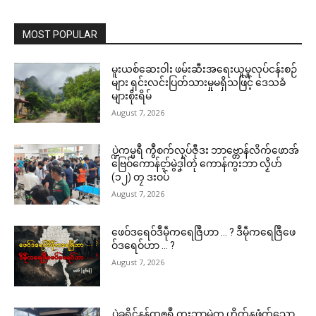
MOST POPULAR
မူးယစ်ဆေးဝါး ဖမ်းဆီးအရေးယူမှုလုပ်ငန်းစဉ်
များ ရှင်းလင်းပြတ်သားမှုမရှိသဖြင့် ဒေသခံ
များစိုးရိမ်
August 7, 2026
ပ္ဍဲကမ္မရဳ ကွဳစက်လုပ်ဇီုဒး ဘာဗ္တောန်လိက်ဖောအ်
ဗြေဝ်ကောန်ၚာ်မွဲဒၞါဲတုဲ ကောန်ကွးဘာ လၟိဟ်
(၁၂) တၠ ဒးဝပ်
August 7, 2026
ဖေဝ်ဒရေဝ်ဒဳမဵုကရေဇြဳဟာ … ? ဒဳမဵုကရေဇြဳဖေ
ဝ်ဒရေဝ်ဟာ … ?
August 7, 2026
ပ္ဍဲခရိုၚ်နန်ထၜုရဳ ကွးဘာမွဲတၠ ဟိုတ်နူဖံက်သၞော