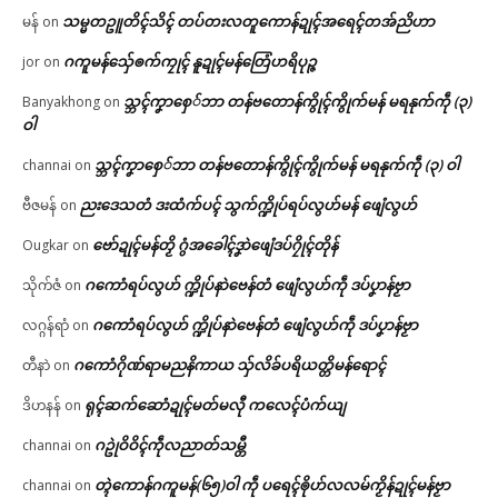
သမ္မတဥူတိၚ်သိၚ် တပ်တးလတူကောန်ဍုၚ်အရေၚ်တအ်ညိဟာ
မန်
on
ဂကူမန်​သှ်ေၜက်ကၠုၚ် နူဍုၚ်မန်တြေံဟရိပုဉ္ဇ
jor
on
သ္ဘၚ်ကၞာစှေ်ဘာ တန်ဗတောန်ကွိုၚ်ကွိုက်မန် မရနုက်ကဵု (၃)
Banyakhong
on
ဝါ
သ္ဘၚ်ကၞာစှေ်ဘာ တန်ဗတောန်ကွိုၚ်ကွိုက်မန် မရနုက်ကဵု (၃) ဝါ
channai
on
ညးဒေသတံ ဒးထံက်ပၚ် သွက်က္ဍိုပ်ရပ်လွဟ်မန် ဖျေံလွဟ်
ဗီဇမန်
on
ဗော်ဍုၚ်မန်တၟိ ဂွံအခေါၚ်ဒၞာဲဖျေံဒပ်ဂၠိုၚ်တိုန်
Ougkar
on
ဂကောံရပ်လွဟ် က္ဍိုပ်နာဲဗေန်တံ ဖျေံလွဟ်ကဵု ဒပ်ပၞာန်ဗၟာ
သိုက်ဇံ
on
ဂကောံရပ်လွဟ် က္ဍိုပ်နာဲဗေန်တံ ဖျေံလွဟ်ကဵု ဒပ်ပၞာန်ဗၟာ
လဂ္ဂန်ရာံ
on
ဂကောံဂိုဏ်ရာမညနိကာယ သှ်လိခ်ပရိယတ္တိမန်ရောၚ်
တီနာဲ
on
ရုၚ်ဆက်ဆောံဍုၚ်မတ်မလီု ကလေၚ်ပံက်ယျ
ဒိဟနန်
on
ဂဥုဲဝိဝိၚ်ကဵုလညာတ်သမ္တီ
channai
on
တ္ၚဲကောန်ဂကူမန်(၆၅)ဝါ ကဵု ပရေၚ်ၜိုဟ်လလမ်ကၟိန်ဍုၚ်မန်ဗၟာ
channai
on