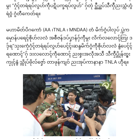
မ္ဂး “ဂၠံၚ်တရဴရပ်လွဟ်ကဵုပဋိပက္ခရပ်လွဟ်” ဂှ်တုဲ ပ္ညဳပ္ညပ်သဳကၠဳညးသ္ကံဟွံ
ရဴဝွံ ဂွံတီကေတ်ရ။
မဟာမိတ်ပိဂကောံ (AA ၊TNLA ၊ MNDAA) တံ မိက်ဂွံပါလုပ် ပ္ဍဲက
မၠောန်ပရေၚ်ၜိုဟ်လလံ အစဳဇန်ဒပ်ပၞာန်ဂှ်ကီုမ္ဂး လိက်လလောၚ်တြး ဒ
ဒှ်ရ“သၠးကၠေံဂၠံၚ်တရဴရပ်လွဟ်ပေၚ်ၚ်၊ဆန္ဒမိက်ဂွံကဵုၜိုဟ်လလံ နွံပေၚ်ၚ်
ရဏောၚ်”ဂှ် ဒးလလောၚ်ကဵုဏောၚ် ညးစၞးအလဵုအသဳ သဳကၠဳပ္တိုန်ထ္ၜး
ကၠုၚ်နွံ သ္ကိုပ်ဗိုလ်ဇၞော် တာဖုန်ကျဝ် ညးအုပ်ကာနာနာ TNLA ဟီုရ။