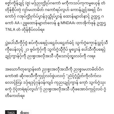
ဇၞော်ကၟိန်ဍုၚ် (ဇူ) မဒှ်ညးက္ဍိုပ်ဂကောံ မကဵုကသပ်ကုကမ္မယှေန် တံ
တိုန်စိုပ်တုဲ လ္ပာ်မဟာမိတ် ဂကောံရပ်လွဟ် ကောန်ဍုၚ်အရၚ် ပိဂ
ကောံဂှ် ဂအုပ်က္ဍိုက်ပ်ပၞာန်ဒုသ္ကိုပ်ပၞာန် ထောန်မျာတ်နာၚ် ဥက္ကဌ ဂ
ကောံ AA ၊ ဥူထောန်မျာတ်လေန် နူ MNDAA၊ တာအိုက်ဖုန် ဥက္ကဌ
TNLA တံ တိုန်စိုပ်လဝ်ရ။
ပ္ဍဲပေါဲသဳကၠဳဂှ်ဝွံ စပ်ကဵုပရေၚ်ပဠေဝ်ပဠေတ်မံၚ် သွက်ဂွံကၠောန်သ္ဘၚ်သဳ
ကၠဳပေန်လုၚ် ၂၁ ဗွဝ်ကၠံဂှ်ကီု သွက်ဂွံသ္ၚဳဂၠိပ် မူပၞောန် ပေါဲသဳကၠဳပရေၚ်
ဍုၚ်ကွာန်ဂှ်ကီု ညးစၞးအလဵုအသဳ ဟီုသောၚ်ထ္ၜးလဝ်ကီု ဂးရ။
အဃောဂိတုဂျောန်တေံ ညးစၞးအလဵုအသဳကဵု ညးစၞးမဟာမိတ်ပိဂ
ကောံဏံ ဆဵုဂဗသဳကၠဳကၠုၚ်လဝ်ဗွဲပလးဂှ် “ညံၚ်ဂွံပ္တိတ်ကဵုလိက်လ
လောၚ်တြး ဒဒှ်ရဒုၚ်ဂုန်ဝန်ကျဝ် ကုညးဍုၚ်ကွာန် ကေုာံ သွက်ဂွံသၠး
ကၠေံ ဂၠံၚ်တရဴရပ်လွဟ်”ဂှ် ညးစၞးအလဵုအသဳ ဟီုဖအောဝ်ကၠုၚ်လဝ် ဂွံ
တီကေတ်ရ။
TAGS
အိုက္သာင္