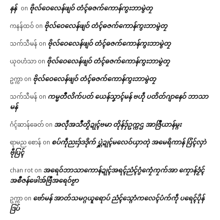
နန်
ဗိုလ်ဝေလေန်ဖျဝ် တံၚ်ဓဇက်ကောန်ကွးဘာမွဲတၠ
on
ဗိုလ်ဝေလေန်ဖျဝ် တံၚ်ဓဇက်ကောန်ကွးဘာမွဲတၠ
ကနန်ထဝ်
on
ဗိုလ်ဝေလေန်ဖျဝ် တံၚ်ဓဇက်ကောန်ကွးဘာမွဲတၠ
သက်သီမန်
on
ဗိုလ်ဝေလေန်ဖျဝ် တံၚ်ဓဇက်ကောန်ကွးဘာမွဲတၠ
ယုဝဟံသာ
on
ဗိုလ်ဝေလေန်ဖျဝ် တံၚ်ဓဇက်ကောန်ကွးဘာမွဲတၠ
ဥက္ကာ
on
ကမ္မတဳလိက်ပတ် ယေန်သၞာၚ်မန် ဗဟဵု ပတိတ်ဂျာနေဝ် ဘာသာ
သက်သီမန်
on
မန်
အလဵုအသဳတၟိဍုၚ်ဗမာ တိုန်ဒှ်ဥက္ကဌ အာဇြဳယာန်မ္ဂး
ဂံၚ်ဆာန်ခေတ်
on
စပ်ကဵုညးဒှ်ဒဒိုက် ပ္ဋဲဍုၚ်မလေဝ်ယှာတုဲ အမေရိကာန် ပြံၚ်လှာဲ
ရာမည စောန်
on
ဗီုပြၚ်
အရေဝ်ဘာသာကောန်ဍုၚ်အရၚ်ညံၚ်ဂွံကၠေံကၠက်အာ ကၠောန်ဒၟံၚ်
chan rot
on
အစဳဇန်ဖေါအ်ဗြဳအရေဝ်ဗၟာ
ဗော်မန် အာတ်သမဂ္ဂယူရောပ် ညံၚ်သ္ဂောံကလေၚ်ပံက်ကဵု ပရေၚ်ပိုန်
ဥက္ကာ
on
ဒြပ်