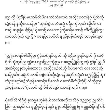
တာအိုက်ဖုန် ဥက္ကဌ TNLA အဃောဆဵုကဵုအ္စာပရိုၚ်ဂမၠိုၚ် ပ္ဍဲမာၚ်ဂျာ
ယာန် (TNLA)
ဆ္ဂး က္ဍိုပ်သ္ကိုပ်မဟာမိတ်ပိဂကောံတံလေဝ် အတိုၚ်ဂလာန်ဂှ် ပ္တိတ်ကဵု
ဟွံမာန် နကဵုဂလာန်မ္ဂး “သွက်ဂွံလလံကၠေံ ပဋိပက္ခလွဟ် လၟိတ်ကာ
လဂှ် ဆန္ဒနွံပေၚ်ၚ်ရ” ဂှ်ဟေၚ် လလောၚ်ကဵုမာန်ဏောၚ် သဳကၠဳပ္တိုန်ထ္ၜး
လဝ်သာ်ဂှ်တုဲ ဟွံက္လိဂွံ ပရေၚ်တုပ်စိုတ်ရ သ္ကိုပ်ဗိုလ်ဇၞော် တာဖုန်ကျဝ်
ဂး။
“လ္တူအရေဝ်ၜါပါၚ်မ္ဂး ဂၠံၚ်တရဴရပ်လွဟ် ကဵု ပဋိပက္ခရပ်လွဟ် ဂှ် လစွံ
စိုတ်ဟွံတုပ်ညးသ္ကံရ။ သွာၚ်ညးကဵုညး ဒးက္လေၚ်ပ္တိုန်ထ္ၜးကဵု က္ဍိုပ်သ္ကိုပ်
အဆံၚ်လ္တူတံပၠန်ဏောၚ်။ အတိုၚ်ဍေံတံဟီု ပိုဲပိဂကောံ လလောၚ်ဟွံ
မာန်ပုဟ်။ ဍေံတံလေဝ် ဗဗွဲဗက်ကဵုဟွံမာန်တှေ် ဍေံတံ က္လေၚ်ပ္တိုန်ထ္ၜး
ကဵုညးဇၞော်ဍေံတံပၠန်ဏောၚ်။ ပိုဲလေဝ် ဂကောံမိတ်ပိုဲကဵုပိုဲ သဳကၠဳညး
သ္ကံပၠန်ဏောၚ်”ဂှ်လေဝ် သ္ကိုပ်ဗိုလ်ဇၞော် တာဖုန်ကျဝ် ဂးရ။
ပ္ဍဲပေါဲသဳကၠဳဂှ်ဝွံ နူကမ္မယှေန်ၜိုဟ်လလံအလဵုသသဳဂှ် ဒုဥက္ကဌ ဥူတိၚ်
ဇြဝ်၊ ညးအုပ်ကာ ဒုသ္ကိုပ်ပၞာန်ဇၞော် ဥူခေန်ဇြဝ်ဥူ (ဇူ)၊ ဥူအံၚ်ကျဳ ဝန်