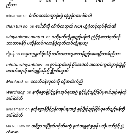
ညိဟာ
Related
ရုဲစှ်
ပံက်ဂကောံကၠောန်ဗဒှ် တ္ၚဲပၠန်ဂတး ၆၈ ဝါ
minarnon
on
than tun oo
ပေါဲသဳကၠဳ လိက်ကသုက် NCA ဟွံဂွံတၚ်တုပ်စိုတ်ဏီ
on
ပရိုၚ်လက္ကရဴအိုတ်
winyanhtow.mintun
ဂတဵုမုက်တွဵုရးဍုၚ်မန်တံ ညံၚ်ဂွံတောဲစုတ်သီု
on
🏛 လညာတ်ပါ်ပဲါ
ဘာသာမန်ဂှ် ပတိုန်လဝ်ဂလာန်ပ္ဍဲကၠတ်ထဝ်တွဵုရးယျ
ဗီုလဵုပံက်အာ ပွံက်အဓိပ္ပဲါၜိုဟ်လ
ပေဲါသဳကၠဳ အကြာဇြဟတ်ဓရိုဟ်
သမ္မတဥူတိၚ်သိၚ် တပ်တးလတူကောန်ဍုၚ်အရေၚ်တအ်ညိဟာ
လွီမန်
on
လမ်ရော …
ပၞာန်
ညးဒါန်လိက်
May 18, 2026
July 14, 2026
mintu. winyanhtow
ဇၟာပ်သၟတ်မန် စိုပ်အဝဲတံ ဒးလေပ်ကွတ်ပၞာန်သ္ဇိုၚ်
on
In "လိက်ပရေၚ်"
In "ဂလာန်ညးဒါန်လိက်"
ထေက်ရောၚ် ဗော်ဍုၚ်မန်တၟိ ဖ္တိုက်ဖၟောဝ်
ဗွဳဒဳယဵု
Monland
ကေတ်ခန်လ္ၚတ်ကဵု ၀ၚ်အတိက်ညိ
on
ကေတ်အဆက်
Watchdog
နကဵုစၞောန်ပၟိၚ်ဌန်ဂအုပ်ရးအဂၞဲ ရုၚ်ပွိုၚ်ဍုၚ်ဇြပ်ဗုဗော်ဍုၚ်မန်တၟိ
on
ဒးပဲါတိတ်
နကဵုစၞောန်ပၟိၚ်ဌန်ဂအုပ်ရးအဂၞဲ ရုၚ်ပွိုၚ်ဍုၚ်ဇြပ်ဗုဗော်ဍုၚ်မန်တၟိ
ayeramarn
on
ဂၠံၚ်တရဴဂကူမန်ဂှ် စိုပ်မံၚ်ဂၠံၚ်လဵုရ
© ဌာန်ပရိုၚ်ဗၠးၜးမန်
ဒးပဲါတိတ်
ရော …
March 23, 2026
ဒးစဵုဒၞာ ဒးပြိုက်ဂစိုတ်ကၠေံ နူဘဲအန္တရာဲစၟစၟန် ပလီုပလာ်ဒၟံၚ် ပ္ဍဲ
Ma Nu Haw
on
In "ပရိုၚ်"
တၞံနာနာ