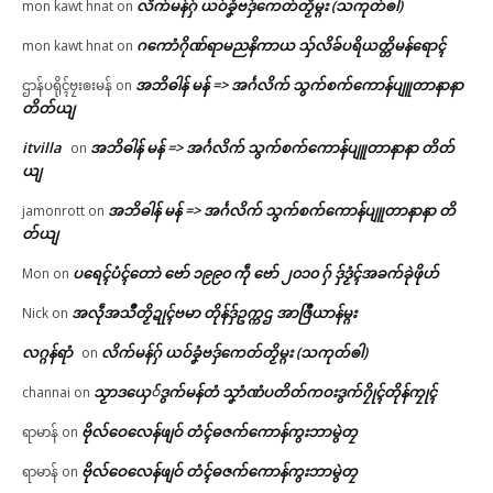
လိက်မန်ဂှ် ယဝ်ခၞံဗဒှ်ကေတ်တၟိမ္ဂး (သကုတ်ၜါ)
mon kawt hnat
on
ဂကောံဂိုဏ်ရာမညနိကာယ သှ်လိခ်ပရိယတ္တိမန်ရောၚ်
mon kawt hnat
on
အဘိဓါန် မန် => အၚ်္ဂလိက် သွက်စက်ကောန်ပျူတာနာနာ
ဌာန်ပရိုၚ်ဗၠးၜးမန်
on
တိတ်ယျ
itvilla
အဘိဓါန် မန် => အၚ်္ဂလိက် သွက်စက်ကောန်ပျူတာနာနာ တိတ်
on
ယျ
အဘိဓါန် မန် => အၚ်္ဂလိက် သွက်စက်ကောန်ပျူတာနာနာ တိ
jamonrott
on
တ်ယျ
ပရေၚ်ပံၚ်တောဲ ဗော် ၁၉၉၀ ကဵု ဗော် ၂၀၁၀ ဂှ် ဒှ်ဒၟံၚ်အခက်ခုဲဖိုဟ်
Mon
on
အလဵုအသဳတၟိဍုၚ်ဗမာ တိုန်ဒှ်ဥက္ကဌ အာဇြဳယာန်မ္ဂး
Nick
on
လဂ္ဂန်ရာံ
လိက်မန်ဂှ် ယဝ်ခၞံဗဒှ်ကေတ်တၟိမ္ဂး (သကုတ်ၜါ)
on
သၟာဒယှေ်ဒွက်မန်တံ သၞာံဏံပတိတ်ကဝးဒွက်ဂၠိုၚ်တိုန်ကၠုၚ်
channai
on
ဗိုလ်ဝေလေန်ဖျဝ် တံၚ်ဓဇက်ကောန်ကွးဘာမွဲတၠ
ရာမာန်
on
ဗိုလ်ဝေလေန်ဖျဝ် တံၚ်ဓဇက်ကောန်ကွးဘာမွဲတၠ
ရာမာန်
on