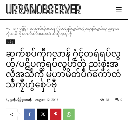
URBANOBSERVER
Home
ပရိုၚ်
ဆက်စပ်ကဵုဂလာန် ဂၠံၚ်တရဴရပ်လွဟ်/ပဋိပက္ခရပ်လွဟ်တုဲ ညးစၞးအ
လဵုအသဳကဵု မဟာမိတ်ပိဂကောံတံ သဳကၠဳဟွံစှေ်ဗီု
ပရိုၚ်
ဆက်စပ်ကဵုဂလာန် ဂၠံၚ်တရဴရပ်လွ
ဟ်/ပဋိပက္ခရပ်လွဟ်တုဲ ညးစၞးအ
လဵုအသဳကဵု မဟာမိတ်ပိဂကောံတံ
သဳကၠဳဟွံစှေ်ဗီု
By
ဌာန်ပရိုၚ်ဗၠးၜးမန်
August 12, 2016
18
0