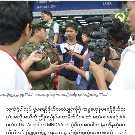
တာအိုက္ဖုန္ ဥကၠဌ TNLA အေဃာဆုႝကုႝအၥာပ႐ိုင္ဂမၜိဳင္ ပႜဲမာင္ဂ်ာယာန္ (TNLA)
သွက်ဂွံပါလုပ် ပ္ဍဲပရေၚ်ၜိုဟ်လလံဍုၚ်ကီုဂှ် ကမ္မယှေန်ပရေၚ်ၜိုဟ်လ
လံ အလဵုအသဳကဵု က္ဍိုပ်သ္ကိုပ်မဟာမိတ်ပိဂကောံ မတွံဂး ရခေၚ် AA၊
ပလံၚ် TNLA၊ ကဝ်က MNDAA တံ ပ္ဍဲဂိတုအဝ်ဂါတ် (၉) ၜိုန်ဆဵုဂဗ
သဳကၠဳလဝ် ပ္ဍဲဍုၚ်မာၚ်ဠာ ရးသေံသ္ကုတ်ဗၟံက်ဂှ်ကီုလေဝ် စပ်ကဵု ဂလာန်