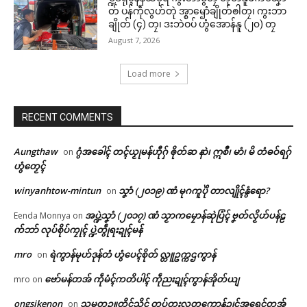
တ် ပန်ကဵုလွဟ်တုဲ အ္စာၝောံချိုတ်ၜါတၠ၊ ကွးဘာ
ချိုတ် (၄) တၠ၊ ဒးဘဲဝပ် ဟွံအောန်နူ (၂၀) တၠ
August 7, 2026
Load more
RECENT COMMENTS
Aungthaw
ဂွံအခေါၚ် တၚ်ယၟုမန်ဟီုဂှ် ၜိုတ်ဆ နာဲ၊ ဣစဳ၊ မာံ၊ မိ တံဓဝ်ရဂှ်
on
ဟွံတၟေၚ်
winyanhtow-mintun
သၞာံ (၂၀၁၉) ဏံ မုဂကူပိုဲ တာလျိုၚ်နွံရော?
on
အပ္ဍဲသၞာံ (၂၀၁၇) ဏံ သၟာကမၠောန်ဆုဲပြံၚ် ဗၞတ်လၟိဟ်ပန်ဠ
Eenda Monnya
on
က်ဘာ် လုပ်စိုပ်ကၠုၚ် ပ္ဍဲတွဵုရးဍုၚ်မန်
mro
ရဲကွာန်မုဟ်ဒုန်တံ ဟွံပေၚ်စိုတ် လ္တူဥက္ကဌကွာန်
on
ဗော်မန်တအ် ကဵုမံၚ်ကတိပါၚ် ကဵုညးဍုၚ်ကွာန်အိုတ်ယျ
mro
on
ဌာန်ပရိုၚ်ဗၠးၜးမန်
ongsikenon
သမ္မတဥူတိၚ်သိၚ် တပ်တးလတူကောန်ဍုၚ်အရေၚ်တအ်
on