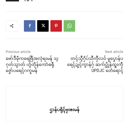
Previous article
Next article
ဗော်ဒဳမဵုကရေဇြဳအလုံရးမန် သ္
တၚ်သ္ၚဳဂၠိပ်သဳကၠဳလဝ် မူပၞောန်ပ
ဂုတ်သွာတ် ဟွံတိုန်ကောံဓရီု
ရေၚ်ဍုၚ်ကွာန်ဂှ် ဆက်ပ္တိုန်ထ္ၜးကဵု
ဇၞော်ပရေၚ်ဂကူမန်
UPDJC တေံရောၚ်
ဌာန်ပရိုၚ်ဗၠးၜးမန်