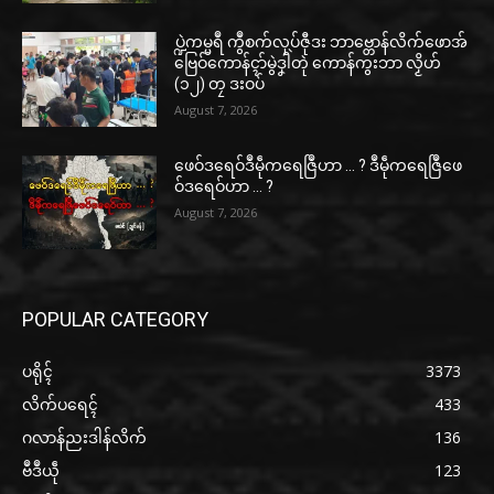
ပ္ဍဲကမ္မရဳ ကွဳစက်လုပ်ဇီုဒး ဘာဗ္တောန်လိက်ဖောအ်
ဗြေဝ်ကောန်ၚာ်မွဲဒၞါဲတုဲ ကောန်ကွးဘာ လၟိဟ်
(၁၂) တၠ ဒးဝပ်
August 7, 2026
ဖေဝ်ဒရေဝ်ဒဳမဵုကရေဇြဳဟာ … ? ဒဳမဵုကရေဇြဳဖေ
ဝ်ဒရေဝ်ဟာ … ?
August 7, 2026
POPULAR CATEGORY
ပရိုၚ်
3373
လိက်ပရေၚ်
433
ဂလာန်ညးဒါန်လိက်
136
ဗဳဒဳယဵု
123