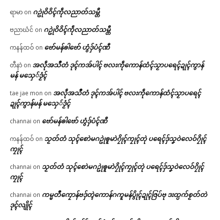
ဂဥုဲဝိဝိၚ်ကဵုလညာတ်သမ္တီ
ရာမာ
on
ဂဥုဲဝိဝိၚ်ကဵုလညာတ်သမ္တီ
ဗညာဃံင်
on
ဗော်မန်ၜါဗော် ဟွံဒှ်ပံၚ်ဏီ
ကနန်ထဝ်
on
အလဵုအသဳတံ ဒုၚ်ကအ်ပါၚ် ဗလးကဵုကောန်ထံၚ်သၟာပရေၚ်ဍုၚ်ကွာန်
တီနာဲ
on
မန် မသှေ်ဒၟံၚ်
အလဵုအသဳတံ ဒုၚ်ကအ်ပါၚ် ဗလးကဵုကောန်ထံၚ်သၟာပရေၚ်
tae jae mon
on
ဍုၚ်ကွာန်မန် မသှေ်ဒၟံၚ်
ဗော်မန်ၜါဗော် ဟွံဒှ်ပံၚ်ဏီ
channai
on
သၟတ်တံ သုၚ်စောဲမဂဥုဲၜူမာဲဂၠိုၚ်ကၠုၚ်တုဲ ပရေၚ်ဒှ်သၞဝဲလေဝ်ဂၠိုၚ်
ကနန်ထဝ်
on
ကၠုၚ်
သၟတ်တံ သုၚ်စောဲမဂဥုဲၜူမာဲဂၠိုၚ်ကၠုၚ်တုဲ ပရေၚ်ဒှ်သၞဝဲလေဝ်ဂၠိုၚ်
channai
on
ကၠုၚ်
ကမ္မတဳကၠောန်ဗဒှ်တ္ၚဲကောန်ဂကူမန်ပွိုၚ်ဍုၚ်ဇြပ်ဗု ဒးထ္ပက်စၟတ်တဲ
channai
on
ဒုၚ်လျိုၚ်