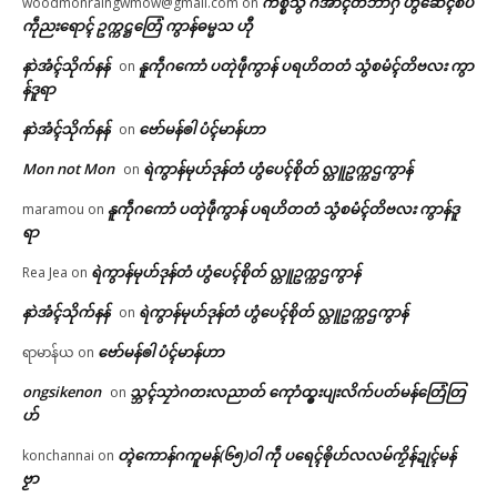
ကိစ္စသွံ ဂအာၚ်တိဘာဂှ် ဟွံဆေၚ်စပ်
woodmonraingwmow@gmail.com
on
ကဵုညးရောၚ် ဥက္ကဋ္ဌတြေံ ကွာန်ဓမ္မသ ဟီု
နာဲအံၚ်သိုက်နန်
နူကဵုဂကောံ ပတုဲဖဵုကွာန် ပရဟိတတံ သွံစမံၚ်တိဗလး ကွာ
on
န်ဒူရာ
နာဲအံၚ်သိုက်နန်
ဗော်မန်ၜါ ပံၚ်မာန်ဟာ
on
Mon not Mon
ရဲကွာန်မုဟ်ဒုန်တံ ဟွံပေၚ်စိုတ် လ္တူဥက္ကဌကွာန်
on
နူကဵုဂကောံ ပတုဲဖဵုကွာန် ပရဟိတတံ သွံစမံၚ်တိဗလး ကွာန်ဒူ
maramou
on
ရာ
ရဲကွာန်မုဟ်ဒုန်တံ ဟွံပေၚ်စိုတ် လ္တူဥက္ကဌကွာန်
Rea Jea
on
နာဲအံၚ်သိုက်နန်
ရဲကွာန်မုဟ်ဒုန်တံ ဟွံပေၚ်စိုတ် လ္တူဥက္ကဌကွာန်
on
ဗော်မန်ၜါ ပံၚ်မာန်ဟာ
ရာမာန်ယ
on
ongsikenon
သ္ဘၚ်သၠာဲဂတးလညာတ် ကေုာံထ္ၜးပျးလိက်ပတ်မန်တြေံတြ
on
ဟ်
တ္ၚဲကောန်ဂကူမန်(၆၅)ဝါ ကဵု ပရေၚ်ၜိုဟ်လလမ်ကၟိန်ဍုၚ်မန်
konchannai
on
ဗၟာ