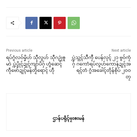
Previous article
Next article
ရပ်ဂွံလဝ်မၞိဟ် သီုလွဟ် သီုဂဥုဲၜူ
ပ္ဍဲသ္ဘၚ်သဳကၠဳ ပေန်လုၚ် ၂၁ ဗွဝ်ကၠံ
မာဲ ပ္ဍဲပွိုၚ်ဍုၚ်ကျာ်ပိဂှ် ဟွံဆေၚ်
ဂှ် ဂကောံရပ်လွဟ်ကောန်ဍုၚ်အ
ကဵုဗော်ဍုၚ်မန်တၟိရောၚ် ဟီု
ရၚ်တံ ဂွံအခေါၚ်တိုန်စိုပ် ၂၀၀
တၠ
ဌာန်ပရိုၚ်ဗၠးၜးမန်