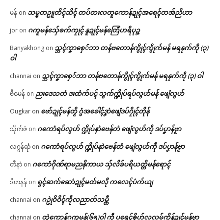
သမ္မတဥူတိၚ်သိၚ် တပ်တးလတူကောန်ဍုၚ်အရေၚ်တအ်ညိဟာ
မန်
on
ဂကူမန်​သှ်ေၜက်ကၠုၚ် နူဍုၚ်မန်တြေံဟရိပုဉ္ဇ
jor
on
သ္ဘၚ်ကၞာစှေ်ဘာ တန်ဗတောန်ကွိုၚ်ကွိုက်မန် မရနုက်ကဵု (၃)
Banyakhong
on
ဝါ
သ္ဘၚ်ကၞာစှေ်ဘာ တန်ဗတောန်ကွိုၚ်ကွိုက်မန် မရနုက်ကဵု (၃) ဝါ
channai
on
ညးဒေသတံ ဒးထံက်ပၚ် သွက်က္ဍိုပ်ရပ်လွဟ်မန် ဖျေံလွဟ်
ဗီဇမန်
on
ဗော်ဍုၚ်မန်တၟိ ဂွံအခေါၚ်ဒၞာဲဖျေံဒပ်ဂၠိုၚ်တိုန်
Ougkar
on
ဂကောံရပ်လွဟ် က္ဍိုပ်နာဲဗေန်တံ ဖျေံလွဟ်ကဵု ဒပ်ပၞာန်ဗၟာ
သိုက်ဇံ
on
ဂကောံရပ်လွဟ် က္ဍိုပ်နာဲဗေန်တံ ဖျေံလွဟ်ကဵု ဒပ်ပၞာန်ဗၟာ
လဂ္ဂန်ရာံ
on
ဂကောံဂိုဏ်ရာမညနိကာယ သှ်လိခ်ပရိယတ္တိမန်ရောၚ်
တီနာဲ
on
ရုၚ်ဆက်ဆောံဍုၚ်မတ်မလီု ကလေၚ်ပံက်ယျ
ဒိဟနန်
on
ဂဥုဲဝိဝိၚ်ကဵုလညာတ်သမ္တီ
channai
on
တ္ၚဲကောန်ဂကူမန်(၆၅)ဝါ ကဵု ပရေၚ်ၜိုဟ်လလမ်ကၟိန်ဍုၚ်မန်ဗၟာ
channai
on