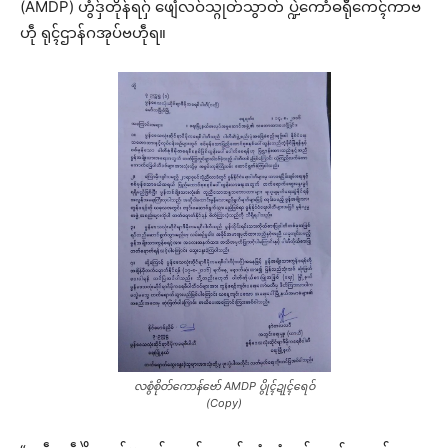
(AMDP) ဟွံဒှ်တိုန်ရဂှ် ဖျေံလဝ်သ္ဂုတ်သွာတ် ပ္ဍဲကောံဓရီုကေၚ်ကာဗ
ဟဵု ရုၚ်ဌာန်ဂအုပ်ဗဟဵုရ။
လစွံစိုတ်ကောန်ဗော် AMDP ပွိုၚ်ဍုၚ်ရေဝ်
(Copy)