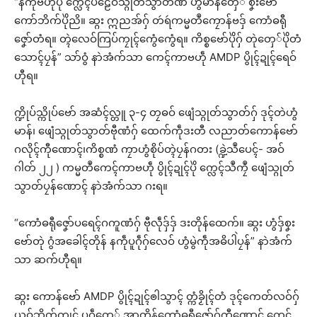
“နကဵုဗဟဵုပိုဲ က္လေၚ်ပဠေဝ်သ္ဂုတ်သွာတ်ဏံ ဟွံမာန်တှေ် စၞးဗော်
ကော်ဘိက်ပိုဲညိ။ ဆ္ဂး ဣညအ်ဂှ် တဴရဴကမ္မတဳကၠောန်ဗဒှ် ကောံဓရီု
ဇၞော်တံရ။ တ္ၚဲလေဝ်ကြပ်ကၠုၚ်ကွေံကွေံရ။ ကိစ္စဗော်ပိုဲဂှ် တုဲတှေ်ပိုဲတံ
သောၚ်ပၠန်” သာ်ဝွံ နာဲအံက်သာ ကေၚ်ကာဗဟဵု AMDP ပွိုၚ်ဍုၚ်ရေဝ်
ဟီုရ။
က္ဍိုပ်သ္ကိုပ်ဗော် အဆံၚ်လ္တူ ၃-၄ တၠဓဝ် ဖျေံသ္ဂုတ်သွာတ်ဂှ် ဒုၚ်တဲဟွံ
မာန်၊ ဖျေံသ္ဂုတ်သွာတ်ဗီုဏံဂှ် ထေက်ကဵုဒးတီ လညာတ်ကောန်ဗော်
ဂလိုၚ်ကီုဏောၚ်၊ကိစ္စဏံ ကၠာဟွံစိုပ်တ္ၚဲပၠန်ဂတး (ခ္ဍဲသဳပေၚ်- အဝ်
ဂါတ် ၂၂ ) ကမ္မတဳကေၚ်ကာဗဟဵု ပွိုၚ်ဍုၚ်ပိုဲ က္လေၚ်သဳကၠဳ ဖျေံသ္ဂုတ်
သွာတ်ပၠန်ဏောၚ် နာဲအံက်သာ ဂးရ။
“ကောံဓရီုဇၞော်ပရေၚ်ဂကူဏံဂှ် ဗီုလဵုဒှ်ဒှ် ဒးတိုန်ထေက်။ ဆ္ဂး ဟွံဒှ်စၞး
ဗော်တုဲ ဂွံအခေါၚ်တိုန် နကဵုပူဂဵုဂှ်လေဝ် ဟွံမွဲကဵုအဓိပါဲပၠန်” နာဲအံက်
သာ ဆက်ဟီုရ။
ဆ္ဂး ကောန်ဗော် AMDP ပွိုၚ်ဍုၚ်ၜါသွာၚ် တ္ကံခၟိုၚ်တံ ဒုၚ်ကေတ်လဝ်ဂှ်
ယဝ်ဘိက်ကၠုၚ် ပူဂဵုတှေ် အာတိုန်ကောံဓရီုဇၞော်ဂှ်ကီုဏောၚ် ကေၚ်