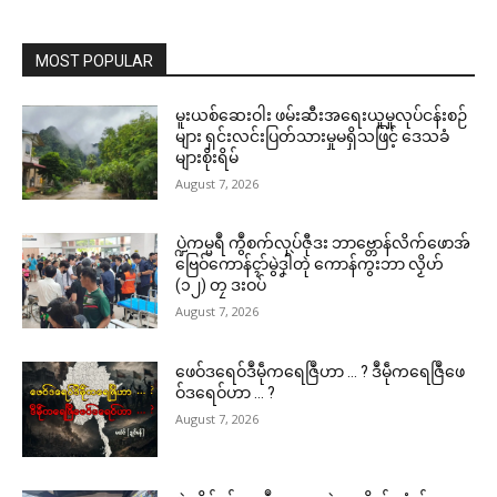
MOST POPULAR
မူးယစ်ဆေးဝါး ဖမ်းဆီးအရေးယူမှုလုပ်ငန်းစဉ်
များ ရှင်းလင်းပြတ်သားမှုမရှိသဖြင့် ဒေသခံ
များစိုးရိမ်
August 7, 2026
ပ္ဍဲကမ္မရဳ ကွဳစက်လုပ်ဇီုဒး ဘာဗ္တောန်လိက်ဖောအ်
ဗြေဝ်ကောန်ၚာ်မွဲဒၞါဲတုဲ ကောန်ကွးဘာ လၟိဟ်
(၁၂) တၠ ဒးဝပ်
August 7, 2026
ဖေဝ်ဒရေဝ်ဒဳမဵုကရေဇြဳဟာ … ? ဒဳမဵုကရေဇြဳဖေ
ဝ်ဒရေဝ်ဟာ … ?
August 7, 2026