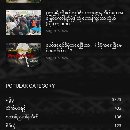
ပ္ဍဲကမ္မရဳ ကွဳစက်လုပ်ဇီုဒး ဘာဗ္တောန်လိက်ဖောအ်
ဗြေဝ်ကောန်ၚာ်မွဲဒၞါဲတုဲ ကောန်ကွးဘာ လၟိဟ်
(၁၂) တၠ ဒးဝပ်
August 7, 2026
ဖေဝ်ဒရေဝ်ဒဳမဵုကရေဇြဳဟာ … ? ဒဳမဵုကရေဇြဳဖေ
ဝ်ဒရေဝ်ဟာ … ?
August 7, 2026
POPULAR CATEGORY
ပရိုၚ်
3373
လိက်ပရေၚ်
433
ဂလာန်ညးဒါန်လိက်
136
ဗဳဒဳယဵု
123