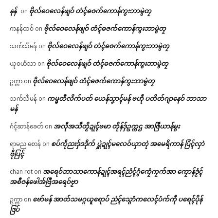
နန်
ဗိုလ်ဝေလေန်ဖျဝ် တံၚ်ဓဇက်ကောန်ကွးဘာမွဲတၠ
on
ဗိုလ်ဝေလေန်ဖျဝ် တံၚ်ဓဇက်ကောန်ကွးဘာမွဲတၠ
ကနန်ထဝ်
on
ဗိုလ်ဝေလေန်ဖျဝ် တံၚ်ဓဇက်ကောန်ကွးဘာမွဲတၠ
သက်သီမန်
on
ဗိုလ်ဝေလေန်ဖျဝ် တံၚ်ဓဇက်ကောန်ကွးဘာမွဲတၠ
ယုဝဟံသာ
on
ဗိုလ်ဝေလေန်ဖျဝ် တံၚ်ဓဇက်ကောန်ကွးဘာမွဲတၠ
ဥက္ကာ
on
ကမ္မတဳလိက်ပတ် ယေန်သၞာၚ်မန် ဗဟဵု ပတိတ်ဂျာနေဝ် ဘာသာ
သက်သီမန်
on
မန်
အလဵုအသဳတၟိဍုၚ်ဗမာ တိုန်ဒှ်ဥက္ကဌ အာဇြဳယာန်မ္ဂး
ဂံၚ်ဆာန်ခေတ်
on
စပ်ကဵုညးဒှ်ဒဒိုက် ပ္ဋဲဍုၚ်မလေဝ်ယှာတုဲ အမေရိကာန် ပြံၚ်လှာဲ
ရာမည စောန်
on
ဗီုပြၚ်
အရေဝ်ဘာသာကောန်ဍုၚ်အရၚ်ညံၚ်ဂွံကၠေံကၠက်အာ ကၠောန်ဒၟံၚ်
chan rot
on
အစဳဇန်ဖေါအ်ဗြဳအရေဝ်ဗၟာ
ဗော်မန် အာတ်သမဂ္ဂယူရောပ် ညံၚ်သ္ဂောံကလေၚ်ပံက်ကဵု ပရေၚ်ပိုန်
ဥက္ကာ
on
ဒြပ်