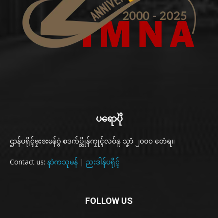
ပရောပိုဲ
ဌာန်ပရိုၚ်ဗၠးၜးမန်ဝွံ စဒက်ပ္တိုန်ကၠုၚ်လဝ်နူ သၞာံ ၂၀၀၀ တေံရ။
Contact us:
နာဲကသုမန်
|
ညးဒါန်ပရိုၚ်
FOLLOW US