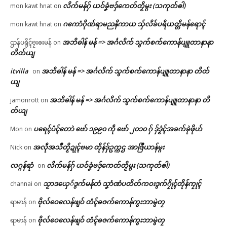
လိက်မန်ဂှ် ယဝ်ခၞံဗဒှ်ကေတ်တၟိမ္ဂး (သကုတ်ၜါ)
mon kawt hnat
on
ဂကောံဂိုဏ်ရာမညနိကာယ သှ်လိခ်ပရိယတ္တိမန်ရောၚ်
mon kawt hnat
on
အဘိဓါန် မန် => အၚ်္ဂလိက် သွက်စက်ကောန်ပျူတာနာနာ
ဌာန်ပရိုၚ်ဗၠးၜးမန်
on
တိတ်ယျ
itvilla
အဘိဓါန် မန် => အၚ်္ဂလိက် သွက်စက်ကောန်ပျူတာနာနာ တိတ်
on
ယျ
အဘိဓါန် မန် => အၚ်္ဂလိက် သွက်စက်ကောန်ပျူတာနာနာ တိ
jamonrott
on
တ်ယျ
ပရေၚ်ပံၚ်တောဲ ဗော် ၁၉၉၀ ကဵု ဗော် ၂၀၁၀ ဂှ် ဒှ်ဒၟံၚ်အခက်ခုဲဖိုဟ်
Mon
on
အလဵုအသဳတၟိဍုၚ်ဗမာ တိုန်ဒှ်ဥက္ကဌ အာဇြဳယာန်မ္ဂး
Nick
on
လဂ္ဂန်ရာံ
လိက်မန်ဂှ် ယဝ်ခၞံဗဒှ်ကေတ်တၟိမ္ဂး (သကုတ်ၜါ)
on
သၟာဒယှေ်ဒွက်မန်တံ သၞာံဏံပတိတ်ကဝးဒွက်ဂၠိုၚ်တိုန်ကၠုၚ်
channai
on
ဗိုလ်ဝေလေန်ဖျဝ် တံၚ်ဓဇက်ကောန်ကွးဘာမွဲတၠ
ရာမာန်
on
ဗိုလ်ဝေလေန်ဖျဝ် တံၚ်ဓဇက်ကောန်ကွးဘာမွဲတၠ
ရာမာန်
on