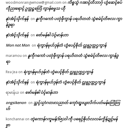
ကိစ္စသွံ ဂအာၚ်တိဘာဂှ် ဟွံဆေၚ်စပ်
woodmonraingwmow@gmail.com
on
ကဵုညးရောၚ် ဥက္ကဋ္ဌတြေံ ကွာန်ဓမ္မသ ဟီု
နာဲအံၚ်သိုက်နန်
နူကဵုဂကောံ ပတုဲဖဵုကွာန် ပရဟိတတံ သွံစမံၚ်တိဗလး ကွာ
on
န်ဒူရာ
နာဲအံၚ်သိုက်နန်
ဗော်မန်ၜါ ပံၚ်မာန်ဟာ
on
Mon not Mon
ရဲကွာန်မုဟ်ဒုန်တံ ဟွံပေၚ်စိုတ် လ္တူဥက္ကဌကွာန်
on
နူကဵုဂကောံ ပတုဲဖဵုကွာန် ပရဟိတတံ သွံစမံၚ်တိဗလး ကွာန်ဒူ
maramou
on
ရာ
ရဲကွာန်မုဟ်ဒုန်တံ ဟွံပေၚ်စိုတ် လ္တူဥက္ကဌကွာန်
Rea Jea
on
နာဲအံၚ်သိုက်နန်
ရဲကွာန်မုဟ်ဒုန်တံ ဟွံပေၚ်စိုတ် လ္တူဥက္ကဌကွာန်
on
ဗော်မန်ၜါ ပံၚ်မာန်ဟာ
ရာမာန်ယ
on
ongsikenon
သ္ဘၚ်သၠာဲဂတးလညာတ် ကေုာံထ္ၜးပျးလိက်ပတ်မန်တြေံတြ
on
ဟ်
တ္ၚဲကောန်ဂကူမန်(၆၅)ဝါ ကဵု ပရေၚ်ၜိုဟ်လလမ်ကၟိန်ဍုၚ်မန်
konchannai
on
ဗၟာ