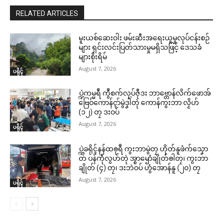
RELATED ARTICLES
မူးယစ်ဆေးဝါး ဖမ်းဆီးအရေးယူမှုလုပ်ငန်းစဉ်
များ ရှင်းလင်းပြတ်သားမှုမရှိသဖြင့် ဒေသခံ
များစိုးရိမ်
August 7, 2026
ပရိုၚ်
ပ္ဍဲကမ္မရဳ ကွဳစက်လုပ်ဇီုဒး ဘာဗ္တောန်လိက်ဖောအ်
ဗြေဝ်ကောန်ၚာ်မွဲဒၞါဲတုဲ ကောန်ကွးဘာ လၟိဟ်
(၁၂) တၠ ဒးဝပ်
August 7, 2026
ပရိုၚ်
ပ္ဍဲခရိုၚ်နန်ထၜုရဳ ကွးဘာမွဲတၠ ဟိုတ်နူဖံက်သၞော
တ် ပန်ကဵုလွဟ်တုဲ အ္စာၝောံချိုတ်ၜါတၠ၊ ကွးဘာ
ချိုတ် (၄) တၠ၊ ဒးဘဲဝပ် ဟွံအောန်နူ (၂၀) တၠ
August 7, 2026
ပရိုၚ်