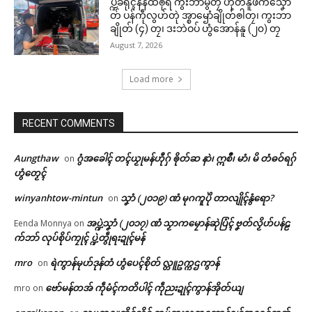
ပ္ဍဲခရိုၚ်နန်ထၜုရဳ ကွးဘာမွဲတၠ ဟိုတ်နူဖံက်သၞော
တ် ပန်ကဵုလွဟ်တုဲ အ္စာၝောံချိုတ်ၜါတၠ၊ ကွးဘာ
ချိုတ် (၄) တၠ၊ ဒးဘဲဝပ် ဟွံအောန်နူ (၂၀) တၠ
August 7, 2026
Load more
RECENT COMMENTS
ဌာန်ပရိုၚ်ဗၠးၜးမန်
Aungthaw
ဂွံအခေါၚ် တၚ်ယၟုမန်ဟီုဂှ် ၜိုတ်ဆ နာဲ၊ ဣစဳ၊ မာံ၊ မိ တံဓဝ်ရဂှ်
on
ဟွံတၟေၚ်
Related
ရုဲစှ်
winyanhtow-mintun
သၞာံ (၂၀၁၉) ဏံ မုဂကူပိုဲ တာလျိုၚ်နွံရော?
on
အပ္ဍဲသၞာံ (၂၀၁၇) ဏံ သၟာကမၠောန်ဆုဲပြံၚ် ဗၞတ်လၟိဟ်ပန်ဠ
ပရိုၚ်လက္ကရဴအိုတ်
Eenda Monnya
on
က်ဘာ် လုပ်စိုပ်ကၠုၚ် ပ္ဍဲတွဵုရးဍုၚ်မန်
🏛 လညာတ်ပါ်ပဲါ
mro
ရဲကွာန်မုဟ်ဒုန်တံ ဟွံပေၚ်စိုတ် လ္တူဥက္ကဌကွာန်
on
မန်ပ္ဍဲ မန်မ္ၚး သ္ဒးဒှ်မွဲမှပ် မွဲကသပ်
ဂၠံၚ်တရဴဂကူမန်ဂှ် စိုပ်မံၚ်ဂၠံၚ်လဵုရ
ဗော်မန်တအ် ကဵုမံၚ်ကတိပါၚ် ကဵုညးဍုၚ်ကွာန်အိုတ်ယျ
mro
on
ရောၚ်
ရော …
ညးဒါန်လိက်
May 21, 2026
March 23, 2026