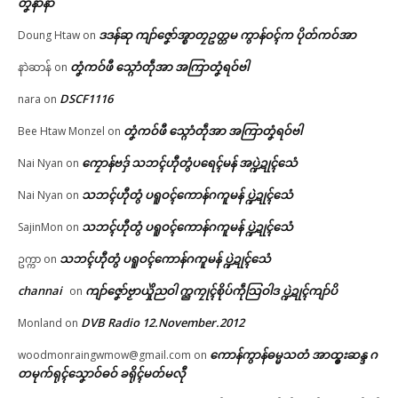
တၞံနာနာ
ဒဒန်ဆု ကျာ်ဇၞော်အ္စာတၠဥတ္တမ ကွာန်ဝၚ်က ပိုတ်ကဝ်အာ
Doung Htaw
on
တၞံကဝ်ဖီ သ္ဂောံတဵုအာ အကြာတၞံရဝ်ဗါ
နာဲဆာန်
on
DSCF1116
nara
on
တၞံကဝ်ဖီ သ္ဂောံတဵုအာ အကြာတၞံရဝ်ဗါ
Bee Htaw Monzel
on
ကၠောန်ဗဒှ် သဘၚ်ဟီုတွံပရေၚ်မန် အပ္ဍဲဍုၚ်သေံ
Nai Nyan
on
သဘၚ်ဟီုတွံ ပရူဝၚ်ကောန်ဂကူမန် ပ္ဍဲဍုၚ်သေံ
Nai Nyan
on
သဘၚ်ဟီုတွံ ပရူဝၚ်ကောန်ဂကူမန် ပ္ဍဲဍုၚ်သေံ
SajinMon
on
သဘၚ်ဟီုတွံ ပရူဝၚ်ကောန်ဂကူမန် ပ္ဍဲဍုၚ်သေံ
ဥက္ကာ
on
channai
ကျာ်ဇၞော်ဗၟာယှိုဲညဝါ က္ညကၠုၚ်စိုပ်ကဵုသြဝါဒ ပ္ဍဲဍုၚ်ကျာ်ပိ
on
DVB Radio 12.November.2012
Monland
on
ကောန်ကွာန်ဓမ္မသတံ အာထ္ၜးဆန္ဒ ဂ
woodmonraingwmow@gmail.com
on
တမုက်ရုၚ်သၞောဝ်ဓဝ် ခရိုၚ်မတ်မလီု