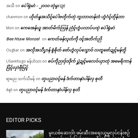
ပေဲါရုဲမာဲ – ၂၀၁၀ တုဲမ္ဂး (၃)
အသီ
on
ဟိုတ်နူအသိၚ်ပေဲါဗတိုက်တုဲ ကွးဘာတန်တံ ဟွံဂံၚ်တိုန်ဘာ
chanmon
on
ကေအေန်ယူ အာတ်မိက်သြန် ညံၚ်ဟွံပလာပ်ပထုဲ ပေဲါရုဲမာဲ
Mon
on
Bee Htaw Monzel
ကေတ်ခန်လ္ၚတ်ကဵု ၀ၚ်အတိက်ညိ
on
အလဵုအသဳပၞာန် စွံစိုတ် ဗော်ဟွံလုပ်သၞောဝ် လတူဗော်ဍုၚ်မန်တၟိ
Ougkar
on
စပ်ကဵုညးဒှ်ဒဒိုက် ပ္ဋဲဍုၚ်မလေဝ်ယှာတုဲ အမေရိကာန်
USavehugo မန်ဟံသာ
on
ပြံၚ်လှာဲဗီုပြၚ်
တၠပညာဝၚ်မန် ဒံက်တာနာဲပါန်လှ စုတိ
ရာမည သက်သီမန်
on
တၠပညာဝၚ်မန် ဒံက်တာနာဲပါန်လှ စုတိ
ဇဲနာဲ
on
EDITOR PICKS
မူးယစ်ဆေးဝါး ဖမ်းဆီးအရေးယူမှုလုပ်ငန်းစဉ်