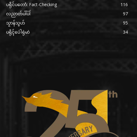
ပရိုင်ပတောံ: Fact-Checking
116
လညာတ်ပါ်ပါဲ
97
သၟာန်သွဟ်
95
ပရိုၚ်ပေဲါရုဲမာဲ
34