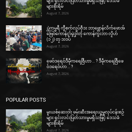
များ ရှင်းလင်းပြတ်သားမှုမရှိသဖြင့် ဒေသခံ
များစိုးရိမ်
August 7, 2026
ပ္ဍဲကမ္မရဳ ကွဳစက်လုပ်ဇီုဒး ဘာဗ္တောန်လိက်ဖောအ်
ဗြေဝ်ကောန်ၚာ်မွဲဒၞါဲတုဲ ကောန်ကွးဘာ လၟိဟ်
(၁၂) တၠ ဒးဝပ်
August 7, 2026
ဖေဝ်ဒရေဝ်ဒဳမဵုကရေဇြဳဟာ … ? ဒဳမဵုကရေဇြဳဖေ
ဝ်ဒရေဝ်ဟာ … ?
August 7, 2026
POPULAR POSTS
မူးယစ်ဆေးဝါး ဖမ်းဆီးအရေးယူမှုလုပ်ငန်းစဉ်
များ ရှင်းလင်းပြတ်သားမှုမရှိသဖြင့် ဒေသခံ
များစိုးရိမ်
August 7, 2026