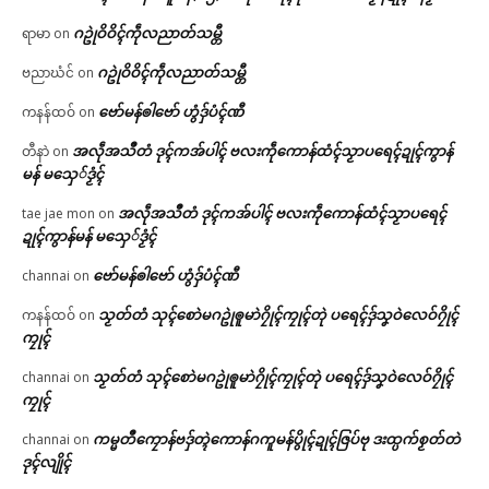
ဂဥုဲဝိဝိၚ်ကဵုလညာတ်သမ္တီ
ရာမာ
on
ဂဥုဲဝိဝိၚ်ကဵုလညာတ်သမ္တီ
ဗညာဃံင်
on
ဗော်မန်ၜါဗော် ဟွံဒှ်ပံၚ်ဏီ
ကနန်ထဝ်
on
အလဵုအသဳတံ ဒုၚ်ကအ်ပါၚ် ဗလးကဵုကောန်ထံၚ်သၟာပရေၚ်ဍုၚ်ကွာန်
တီနာဲ
on
မန် မသှေ်ဒၟံၚ်
အလဵုအသဳတံ ဒုၚ်ကအ်ပါၚ် ဗလးကဵုကောန်ထံၚ်သၟာပရေၚ်
tae jae mon
on
ဍုၚ်ကွာန်မန် မသှေ်ဒၟံၚ်
ဗော်မန်ၜါဗော် ဟွံဒှ်ပံၚ်ဏီ
channai
on
သၟတ်တံ သုၚ်စောဲမဂဥုဲၜူမာဲဂၠိုၚ်ကၠုၚ်တုဲ ပရေၚ်ဒှ်သၞဝဲလေဝ်ဂၠိုၚ်
ကနန်ထဝ်
on
ကၠုၚ်
သၟတ်တံ သုၚ်စောဲမဂဥုဲၜူမာဲဂၠိုၚ်ကၠုၚ်တုဲ ပရေၚ်ဒှ်သၞဝဲလေဝ်ဂၠိုၚ်
channai
on
ကၠုၚ်
ကမ္မတဳကၠောန်ဗဒှ်တ္ၚဲကောန်ဂကူမန်ပွိုၚ်ဍုၚ်ဇြပ်ဗု ဒးထ္ပက်စၟတ်တဲ
channai
on
ဒုၚ်လျိုၚ်