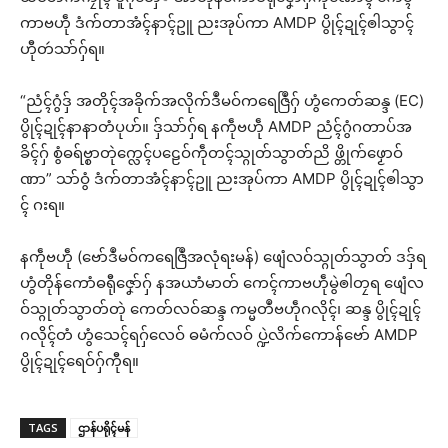
ကာဗဟဵု ဒံက်တာအံၚ်နာၚ်ဥူ ညးအုပ်ကာ AMDP ပွိုၚ်ဍုၚ်ၜါသွာၚ်
ဟီုတဴသာ်ဂှ်ရ။
“ညံၚ်ဂွံဒှ် အတိုၚ်အခိုက်အလိုက်ဒဳမဝ်ကရေဇြဳဂှ် ဟွံကေတ်ဆန္ဒ (EC)
ပွိုၚ်ဍုၚ်နာနာတံပုဟ်။ ဒှ်သာ်ဂှ်ရ နကဵုဗဟဵု AMDP ညံၚ်ဂွံဂတာပ်အ
ခိၚ်ဂှ် စွံဓရ်ဗ္စာတုဲက္လေၚ်ပဠေဝ်ကဵုတၚ်သ္ဂုတ်သွာတ်ညိ ဖ္တိုက်ဖၟောဝ်
ဏာ” သာ်ဝွံ ဒံက်တာအံၚ်နာၚ်ဥူ ညးအုပ်ကာ AMDP ပွိုၚ်ဍုၚ်ၜါသွာ
ၚ် ဂးရ။
နကဵုဗဟဵု (ဗော်ဒဳမဝ်ကရေဇြဳအလုံရးမန်) ဖျေံလဝ်သ္ဂုတ်သွာတ် ဒဒှ်ရ
ဟွံတိုန်ကောံဓရီုဇၞော်ဂှ် နအယာံမာတ် ကေၚ်ကာဗဟဵုမွဲၜါတၠရ ဖျေံလ
ဝ်သ္ဂုတ်သွာတ်တုဲ ကေတ်လဝ်ဆန္ဒ ကမ္မတဳဗဟဵုဂလိုၚ်၊ ဆန္ဒ ပွိုၚ်ဍုၚ်
ဂလိုၚ်တံ ဟွံသေၚ်ရဂှ်လေဝ် ဓမံက်လဝ် ပ္ဍဲလိက်ကောန်ဗော် AMDP
ပွိုၚ်ဍုၚ်ရေဝ်ဂှ်ကီုရ။
TAGS
ဌာန်ပရိုၚ်မန်