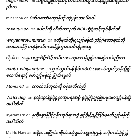
ongsikenon
သမ္မတဥူတိၚ်သိၚ် တပ်တးလတူကောန်ဍုၚ်အရေၚ်တအ်
on
In "လိက်ပရေၚ်"
In "ပရိုၚ်"
ဗွဳဒဳယဵု
ညိဟာ
ပံက်ဂကောံကၠောန်ဗဒှ် တ္ၚဲပၠန်ဂတး ၆၈ ဝါ
minarnon
on
ကေတ်အဆက်
than tun oo
ပေါဲသဳကၠဳ လိက်ကသုက် NCA ဟွံဂွံတၚ်တုပ်စိုတ်ဏီ
on
winyanhtow.mintun
ဂတဵုမုက်တွဵုရးဍုၚ်မန်တံ ညံၚ်ဂွံတောဲစုတ်သီု
on
တင်ရန်တၟအ် တ္ၚဲကောန်ဂကူ
ဘာသာမန်ဂှ် ပတိုန်လဝ်ဂလာန်ပ္ဍဲကၠတ်ထဝ်တွဵုရးယျ
© ဌာန်ပရိုၚ်ဗၠးၜးမန်
မန် လ္ပကဵုဗၠးတိတ်အာညိ
သမ္မတဥူတိၚ်သိၚ် တပ်တးလတူကောန်ဍုၚ်အရေၚ်တအ်ညိဟာ
လွီမန်
on
January 26, 2026
In "ပရိုၚ်"
mintu. winyanhtow
ဇၟာပ်သၟတ်မန် စိုပ်အဝဲတံ ဒးလေပ်ကွတ်ပၞာန်သ္ဇိုၚ်
on
ထေက်ရောၚ် ဗော်ဍုၚ်မန်တၟိ ဖ္တိုက်ဖၟောဝ်
Monland
ကေတ်ခန်လ္ၚတ်ကဵု ၀ၚ်အတိက်ညိ
on
Watchdog
နကဵုစၞောန်ပၟိၚ်ဌန်ဂအုပ်ရးအဂၞဲ ရုၚ်ပွိုၚ်ဍုၚ်ဇြပ်ဗုဗော်ဍုၚ်မန်တၟိ
on
ဒးပဲါတိတ်
နကဵုစၞောန်ပၟိၚ်ဌန်ဂအုပ်ရးအဂၞဲ ရုၚ်ပွိုၚ်ဍုၚ်ဇြပ်ဗုဗော်ဍုၚ်မန်တၟိ
ayeramarn
on
ဒးပဲါတိတ်
ဒးစဵုဒၞာ ဒးပြိုက်ဂစိုတ်ကၠေံ နူဘဲအန္တရာဲစၟစၟန် ပလီုပလာ်ဒၟံၚ် ပ္ဍဲ
Ma Nu Haw
on