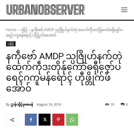
URBANOBSERVER
Home
ပရိုၚ်
နကဵုဗော် AMDP သ္ပဇြိုဟ်နက်တုဲ ထေက်ကဵုဒးတိုန်ုကောံဓရီုဇၞော်ပ
ရေၚ်ဂကူမန်ရောၚ် ဟီုဖ္တိုက်ဖအောဝ်
ပရိုၚ်
နကဵုဗော် AMDP သ္ပဇြိုဟ်နက်တုဲ
ထေက်ကဵုဒးတိုန်ုကောံဓရီုဇၞော်ပ
ရေၚ်ဂကူမန်ရောၚ် ဟီုဖ္တိုက်ဖ
အောဝ်
By
ဌာန်ပရိုၚ်ဗၠးၜးမန်
August 16, 2016
19
0