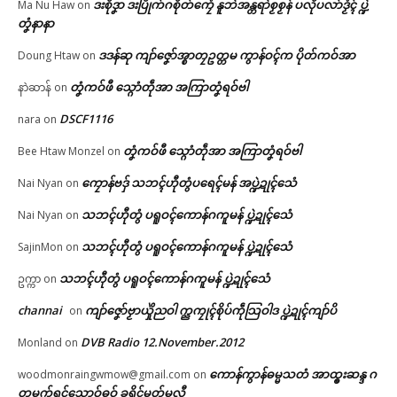
ဒးစဵုဒၞာ ဒးပြိုက်ဂစိုတ်ကၠေံ နူဘဲအန္တရာဲစၟစၟန် ပလီုပလာ်ဒၟံၚ် ပ္ဍဲ
Ma Nu Haw
on
In "ပရိုၚ်"
တၞံနာနာ
ဗွဳဒဳယဵု
ဒဒန်ဆု ကျာ်ဇၞော်အ္စာတၠဥတ္တမ ကွာန်ဝၚ်က ပိုတ်ကဝ်အာ
Doung Htaw
on
ကေတ်အဆက်
တၞံကဝ်ဖီ သ္ဂောံတဵုအာ အကြာတၞံရဝ်ဗါ
နာဲဆာန်
on
DSCF1116
nara
on
ဗီုလဵုပံက်အာ ပွံက်အဓိပ္ပဲါၜိုဟ်လ
© ဌာန်ပရိုၚ်ဗၠးၜးမန်
တၞံကဝ်ဖီ သ္ဂောံတဵုအာ အကြာတၞံရဝ်ဗါ
Bee Htaw Monzel
on
လမ်ရော …
May 18, 2026
ကၠောန်ဗဒှ် သဘၚ်ဟီုတွံပရေၚ်မန် အပ္ဍဲဍုၚ်သေံ
Nai Nyan
on
In "လိက်ပရေၚ်"
သဘၚ်ဟီုတွံ ပရူဝၚ်ကောန်ဂကူမန် ပ္ဍဲဍုၚ်သေံ
Nai Nyan
on
သဘၚ်ဟီုတွံ ပရူဝၚ်ကောန်ဂကူမန် ပ္ဍဲဍုၚ်သေံ
SajinMon
on
သဘၚ်ဟီုတွံ ပရူဝၚ်ကောန်ဂကူမန် ပ္ဍဲဍုၚ်သေံ
ဥက္ကာ
on
channai
ကျာ်ဇၞော်ဗၟာယှိုဲညဝါ က္ညကၠုၚ်စိုပ်ကဵုသြဝါဒ ပ္ဍဲဍုၚ်ကျာ်ပိ
on
DVB Radio 12.November.2012
Monland
on
ကောန်ကွာန်ဓမ္မသတံ အာထ္ၜးဆန္ဒ ဂ
woodmonraingwmow@gmail.com
on
တမုက်ရုၚ်သၞောဝ်ဓဝ် ခရိုၚ်မတ်မလီု