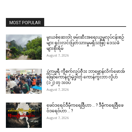
MOST POPULAR
မူးယစ်ဆေးဝါး ဖမ်းဆီးအရေးယူမှုလုပ်ငန်းစဉ်
များ ရှင်းလင်းပြတ်သားမှုမရှိသဖြင့် ဒေသခံ
များစိုးရိမ်
August 7, 2026
ပ္ဍဲကမ္မရဳ ကွဳစက်လုပ်ဇီုဒး ဘာဗ္တောန်လိက်ဖောအ်
ဗြေဝ်ကောန်ၚာ်မွဲဒၞါဲတုဲ ကောန်ကွးဘာ လၟိဟ်
(၁၂) တၠ ဒးဝပ်
August 7, 2026
ဖေဝ်ဒရေဝ်ဒဳမဵုကရေဇြဳဟာ … ? ဒဳမဵုကရေဇြဳဖေ
ဝ်ဒရေဝ်ဟာ … ?
August 7, 2026