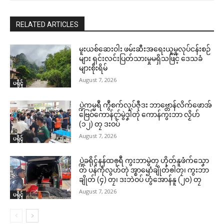
RELATED ARTICLES
မူးယစ်ဆေးဝါး ဖမ်းဆီးအရေးယူမှုလုပ်ငန်းစဉ်
များ ရှင်းလင်းပြတ်သားမှုမရှိသဖြင့် ဒေသခံ
များစိုးရိမ်
August 7, 2026
ပရိုၚ်
ပ္ဍဲကမ္မရဳ ကွဳစက်လုပ်ဇီုဒး ဘာဗ္တောန်လိက်ဖောအ်
ဗြေဝ်ကောန်ၚာ်မွဲဒၞါဲတုဲ ကောန်ကွးဘာ လၟိဟ်
(၁၂) တၠ ဒးဝပ်
August 7, 2026
ပရိုၚ်
ပ္ဍဲခရိုၚ်နန်ထၜုရဳ ကွးဘာမွဲတၠ ဟိုတ်နူဖံက်သၞော
တ် ပန်ကဵုလွဟ်တုဲ အ္စာၝောံချိုတ်ၜါတၠ၊ ကွးဘာ
ချိုတ် (၄) တၠ၊ ဒးဘဲဝပ် ဟွံအောန်နူ (၂၀) တၠ
August 7, 2026
ပရိုၚ်