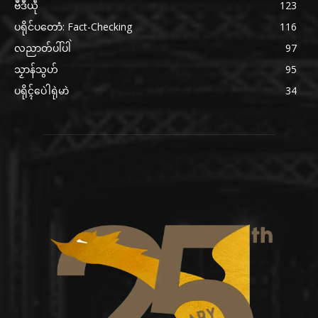
ဗဳဒဳယဵု
123
ပရိုင်ပတောံ: Fact-Checking
116
လညာတ်ပါ်ပါဲ
97
သၟာန်သွဟ်
95
ပရိုၚ်ပေဲါရုဲမာဲ
34