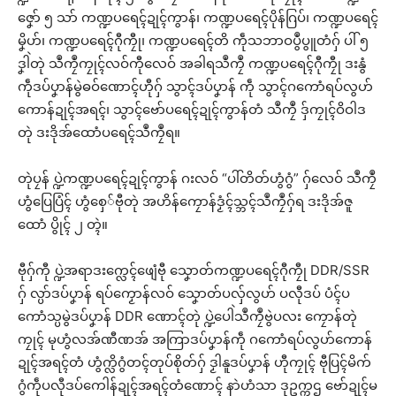
ဇၞော် ၅ သာ် ကဏ္ဍပရေၚ်ဍုၚ်ကွာန်၊ ကဏ္ဍပရေၚ်ပိုန်ဂြပ်၊ ကဏ္ဍပရေၚ်
မၞိဟ်၊ ကဏ္ဍပရေၚ်ဂီုကၠီု၊ ကဏ္ဍပရေၚ်တိ ကဵုသဘာဝပွဳပွူတံဂှ် ပါ် ၅
ဒၞါဲတုဲ သဳကၠဳကၠုၚ်လဝ်ကီုလေဝ် အခါရသဳကၠဳ ကဏ္ဍပရေၚ်ဂီုကၠီု ဒးနွံ
ကဵုဒပ်ပၞာန်မွဲဓဝ်ဏောၚ်ဟီုဂှ် သွာၚ်ဒပ်ပၞာန် ကဵု သွာၚ်ဂကောံရပ်လွဟ်
ကောန်ဍုၚ်အရၚ်၊ သွာၚ်ဗော်ပရေၚ်ဍုၚ်ကွာန်တံ သဳကၠဳ ဒှ်ကၠုၚ်ဝိဝါဒ
တုဲ ဒးဒိုအ်ထောံပရေၚ်သဳကၠဳရ။
တုဲပၠန် ပ္ဍဲကဏ္ဍပရေၚ်ဍုၚ်ကွာန် ဂးလဝ် “ပါ်တိတ်ဟွံဂွံ” ဂှ်လေဝ် သဳကၠဳ
ဟွံပြေပြံၚ် ဟွံစှေ်ဗီုတုဲ အဟိန်ကၠောန်ဒၟံၚ်သ္ဘၚ်သဳကၠဳဂှ်ရ ဒးဒိုအ်ဇူ
ထောံ ပွိုၚ် ၂ တ္ၚဲ။
ဗီုဂှ်ကီု ပ္ဍဲအရာဒးက္လေၚ်ဖျေံဗီု သၞောတ်ကဏ္ဍပရေၚ်ဂီုကၠီု DDR/SSR
ဂှ် လ္ပာ်ဒပ်ပၞာန် ရပ်ကၟောန်လဝ် သၞောတ်ပလှ်လွဟ် ပလီုဒပ် ပံၚ်ပ
ကောံသ္ပမွဲဒပ်ပၞာန် DDR ဏောၚ်တုဲ ပ္ဍဲပေါဲသဳကၠဳဗွဲပလး ကၠောန်တုဲ
ကၠုၚ် မုဟွံလအ်ဏီဏအ် အကြာဒပ်ပၞာန်ကဵု ဂကောံရပ်လွဟ်ကောန်
ဍုၚ်အရၚ်တံ ဟွံက္လိဂွံတၚ်တုပ်စိုတ်ဂှ် ဒၟါနူဒပ်ပၞာန် ဟီုကၠုၚ် ဗီုပြၚ်မိက်
ဂွံကဵုပလီုဒပ်ကေါန်ဍုၚ်အရၚ်တံဏောၚ် နာဲဟံသာ ဒုဥက္ကဌ ဗော်ဍုၚ်မ