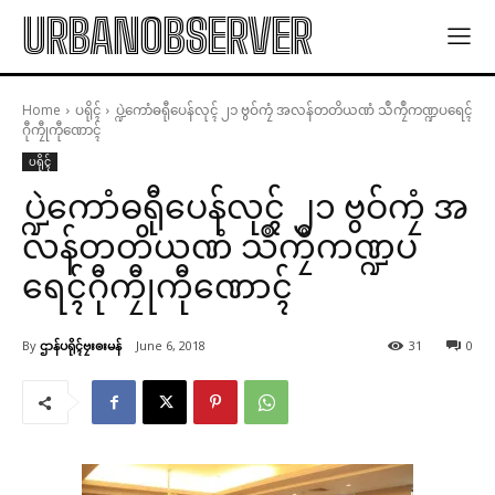
URBANOBSERVER
Home
ပရိုၚ်
ပ္ဍဲကောံဓရီုပေန်လုၚ် ၂၁ ဗွဝ်ကၠံ အလန်တတိယဏံ သဳကၠဳကဏ္ဍပရေၚ်
ဂီုကၠီုကီုဏောၚ်
ပရိုၚ်
ပ္ဍဲကောံဓရီုပေန်လုၚ် ၂၁ ဗွဝ်ကၠံ အ
လန်တတိယဏံ သဳကၠဳကဏ္ဍပ
ရေၚ်ဂီုကၠီုကီုဏောၚ်
By
ဌာန်ပရိုၚ်ဗၠးၜးမန်
June 6, 2018
31
0