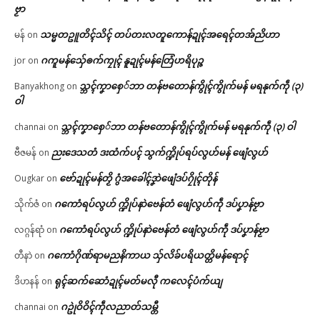
ဗၟာ
သမ္မတဥူတိၚ်သိၚ် တပ်တးလတူကောန်ဍုၚ်အရေၚ်တအ်ညိဟာ
မန်
on
ဂကူမန်​သှ်ေၜက်ကၠုၚ် နူဍုၚ်မန်တြေံဟရိပုဉ္ဇ
jor
on
သ္ဘၚ်ကၞာစှေ်ဘာ တန်ဗတောန်ကွိုၚ်ကွိုက်မန် မရနုက်ကဵု (၃)
Banyakhong
on
ဝါ
သ္ဘၚ်ကၞာစှေ်ဘာ တန်ဗတောန်ကွိုၚ်ကွိုက်မန် မရနုက်ကဵု (၃) ဝါ
channai
on
ညးဒေသတံ ဒးထံက်ပၚ် သွက်က္ဍိုပ်ရပ်လွဟ်မန် ဖျေံလွဟ်
ဗီဇမန်
on
ဗော်ဍုၚ်မန်တၟိ ဂွံအခေါၚ်ဒၞာဲဖျေံဒပ်ဂၠိုၚ်တိုန်
Ougkar
on
ဂကောံရပ်လွဟ် က္ဍိုပ်နာဲဗေန်တံ ဖျေံလွဟ်ကဵု ဒပ်ပၞာန်ဗၟာ
သိုက်ဇံ
on
ဂကောံရပ်လွဟ် က္ဍိုပ်နာဲဗေန်တံ ဖျေံလွဟ်ကဵု ဒပ်ပၞာန်ဗၟာ
လဂ္ဂန်ရာံ
on
ဂကောံဂိုဏ်ရာမညနိကာယ သှ်လိခ်ပရိယတ္တိမန်ရောၚ်
တီနာဲ
on
ရုၚ်ဆက်ဆောံဍုၚ်မတ်မလီု ကလေၚ်ပံက်ယျ
ဒိဟနန်
on
ဂဥုဲဝိဝိၚ်ကဵုလညာတ်သမ္တီ
channai
on