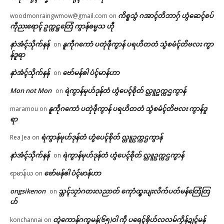
ကိစ္စသွံ ဂအာၚ်တိဘာဂှ် ဟွံဆေၚ်စပ်
woodmonraingwmow@gmail.com
on
ကဵုညးရောၚ် ဥက္ကဋ္ဌတြေံ ကွာန်ဓမ္မသ ဟီု
နာဲအံၚ်သိုက်နန်
နူကဵုဂကောံ ပတုဲဖဵုကွာန် ပရဟိတတံ သွံစမံၚ်တိဗလး ကွာ
on
န်ဒူရာ
နာဲအံၚ်သိုက်နန်
ဗော်မန်ၜါ ပံၚ်မာန်ဟာ
on
Mon not Mon
ရဲကွာန်မုဟ်ဒုန်တံ ဟွံပေၚ်စိုတ် လ္တူဥက္ကဌကွာန်
on
နူကဵုဂကောံ ပတုဲဖဵုကွာန် ပရဟိတတံ သွံစမံၚ်တိဗလး ကွာန်ဒူ
maramou
on
ရာ
ရဲကွာန်မုဟ်ဒုန်တံ ဟွံပေၚ်စိုတ် လ္တူဥက္ကဌကွာန်
Rea Jea
on
နာဲအံၚ်သိုက်နန်
ရဲကွာန်မုဟ်ဒုန်တံ ဟွံပေၚ်စိုတ် လ္တူဥက္ကဌကွာန်
on
ဗော်မန်ၜါ ပံၚ်မာန်ဟာ
ရာမာန်ယ
on
ongsikenon
သ္ဘၚ်သၠာဲဂတးလညာတ် ကေုာံထ္ၜးပျးလိက်ပတ်မန်တြေံတြ
on
ဟ်
တ္ၚဲကောန်ဂကူမန်(၆၅)ဝါ ကဵု ပရေၚ်ၜိုဟ်လလမ်ကၟိန်ဍုၚ်မန်
konchannai
on