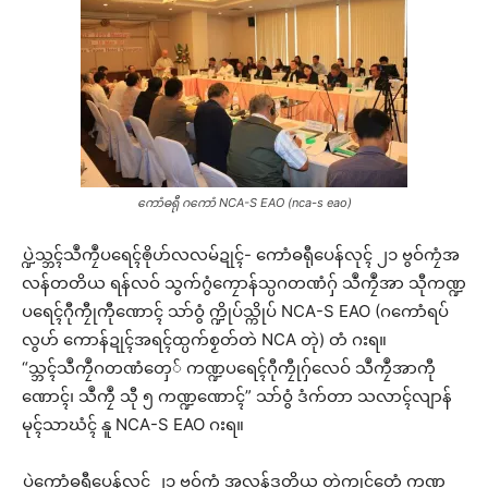
ကောံဓရီု ဂကောံ NCA-S EAO (nca-s eao)
ပ္ဍဲသ္ဘၚ်သဳကၠဳပရေၚ်ၜိုဟ်လလမ်ဍုၚ်- ကောံဓရီုပေန်လုၚ် ၂၁ ဗွဝ်ကၠံအ
လန်တတိယ ရန်လဝ် သွက်ဂွံကၠောန်သ္ပဂတဏံဂှ် သဳကၠဳအာ သီုကဏ္ဍ
ပရေၚ်ဂီုကၠီုကီုဏောၚ် သာ်ဝွံ က္ဍိုပ်သ္ကိုပ် NCA-S EAO (ဂကောံရပ်
လွဟ် ကောန်ဍုၚ်အရၚ်ထ္ပက်စၟတ်တဲ NCA တုဲ) တံ ဂးရ။
“သ္ဘၚ်သဳကၠဳဂတဏံတှေ် ကဏ္ဍပရေၚ်ဂီုကၠီုဂှ်လေဝ် သဳကၠဳအာကီု
ဏောၚ်၊ သဳကၠဳ သီု ၅ ကဏ္ဍဏောၚ်” သာ်ဝွံ ဒံက်တာ သလာၚ်လျာန်
မုၚ်သာဃံၚ် နူ NCA-S EAO ဂးရ။
ပ္ဍဲကောံဓရီုပေန်လုၚ် ၂၁ ဗွဝ်ကၠံ အလန်ဒုတိယ တုဲကၠုၚ်တေံ ကဏ္ဍ