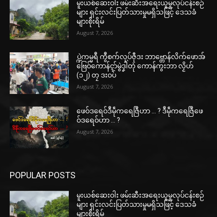
မူးယစ်ဆေးဝါး ဖမ်းဆီးအရေးယူမှုလုပ်ငန်းစဉ်
များ ရှင်းလင်းပြတ်သားမှုမရှိသဖြင့် ဒေသခံ
များစိုးရိမ်
August 7, 2026
ပ္ဍဲကမ္မရဳ ကွဳစက်လုပ်ဇီုဒး ဘာဗ္တောန်လိက်ဖောအ်
ဗြေဝ်ကောန်ၚာ်မွဲဒၞါဲတုဲ ကောန်ကွးဘာ လၟိဟ်
(၁၂) တၠ ဒးဝပ်
August 7, 2026
ဖေဝ်ဒရေဝ်ဒဳမဵုကရေဇြဳဟာ … ? ဒဳမဵုကရေဇြဳဖေ
ဝ်ဒရေဝ်ဟာ … ?
August 7, 2026
POPULAR POSTS
မူးယစ်ဆေးဝါး ဖမ်းဆီးအရေးယူမှုလုပ်ငန်းစဉ်
များ ရှင်းလင်းပြတ်သားမှုမရှိသဖြင့် ဒေသခံ
များစိုးရိမ်