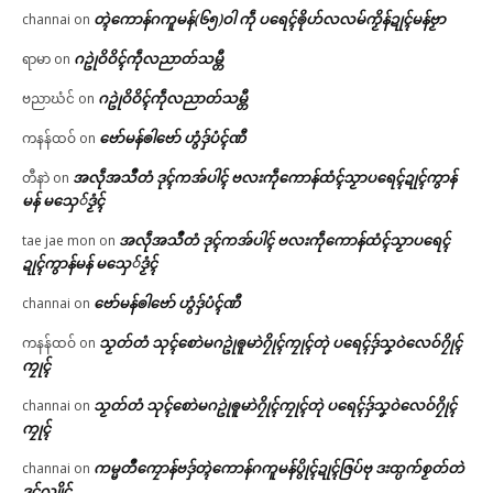
တ္ၚဲကောန်ဂကူမန်(၆၅)ဝါ ကဵု ပရေၚ်ၜိုဟ်လလမ်ကၟိန်ဍုၚ်မန်ဗၟာ
channai
on
ဂဥုဲဝိဝိၚ်ကဵုလညာတ်သမ္တီ
ရာမာ
on
ဂဥုဲဝိဝိၚ်ကဵုလညာတ်သမ္တီ
ဗညာဃံင်
on
ဗော်မန်ၜါဗော် ဟွံဒှ်ပံၚ်ဏီ
ကနန်ထဝ်
on
အလဵုအသဳတံ ဒုၚ်ကအ်ပါၚ် ဗလးကဵုကောန်ထံၚ်သၟာပရေၚ်ဍုၚ်ကွာန်
တီနာဲ
on
မန် မသှေ်ဒၟံၚ်
အလဵုအသဳတံ ဒုၚ်ကအ်ပါၚ် ဗလးကဵုကောန်ထံၚ်သၟာပရေၚ်
tae jae mon
on
ဍုၚ်ကွာန်မန် မသှေ်ဒၟံၚ်
ဗော်မန်ၜါဗော် ဟွံဒှ်ပံၚ်ဏီ
channai
on
သၟတ်တံ သုၚ်စောဲမဂဥုဲၜူမာဲဂၠိုၚ်ကၠုၚ်တုဲ ပရေၚ်ဒှ်သၞဝဲလေဝ်ဂၠိုၚ်
ကနန်ထဝ်
on
ကၠုၚ်
သၟတ်တံ သုၚ်စောဲမဂဥုဲၜူမာဲဂၠိုၚ်ကၠုၚ်တုဲ ပရေၚ်ဒှ်သၞဝဲလေဝ်ဂၠိုၚ်
channai
on
ကၠုၚ်
ကမ္မတဳကၠောန်ဗဒှ်တ္ၚဲကောန်ဂကူမန်ပွိုၚ်ဍုၚ်ဇြပ်ဗု ဒးထ္ပက်စၟတ်တဲ
channai
on
ဒုၚ်လျိုၚ်