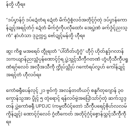
န်တၟိ ဟီုရ။
“ဒပ်ပၞာန်ဂှ် ဒပ်ဍေံတံရ ဍေံတံ မိက်ဂွံစွံလဝ်အတိုၚ်ဂှ်တုဲ ဒပ်ပၞာန်ကော
န်ဍုၚ်အရၚ်တံဂှ် ဍေံတံ မိက်ဂွံကဵုပလီုထောံ၊ အေပ္ဍဲဏံ ခက်ဒၟံၚ်ညးသ္
ကံ” နာဲဟံသာ ဒုဥက္ကဌ ဗော်ဍုၚ်မန်တၟိ ဟီုရ။
ဆ္ဂး ကိစ္စ မအရေဝ် တွဵုရးတံ “ပါ်တိတ်ဟွံဂွံ” ဟီုဂှ် ဟိုတ်နူဒှ်ဂလာန်
ဒးကယျာန်ညးသ္ကံပၠန်ဏောၚ်ဂှ်ရ ပ္ဍဲသ္ဘၚ်သဳကၠဳဂတဏံ ဟွံဟီုသဳကၠဳပရူ
ဏံရဂှ်လေဝ် အလဵုအသဳကဵု က္ဍိုပ်သ္ကိုပ် ဂကောံရပ်လွဟ် ကေါန်ဍုၚ်
အရၚ်တံ ဟီုလဝ်ရ။
ကောံဓရီုပေန်လုၚ် ၂၁ ဗွဝ်ကၠံ အလန်တတိယဂှ် စနူဂိတုဂျောန် ၃၀
ကၠောန်သ္ပအာ ပွိုၚ် ၅ တ္ၚဲရောၚ် ရန်လဝ်ဗွဲအပြောံသာ်ဂှ်တုဲ ဆက်သ္ပဒ္
တန် ပ္ဍဲကောံဓရီု UPDJC (ကမ္မတဳပံၚ်တောဲ သဳကၠဳပရေၚ်ၜိုဟ်လလမ်
ကၟိန်ဍုၚ်) ဏောၚ်ဂှ်လေဝ် ဂွံတီကေတ် အတိုၚ်ဂၠံၚ်စၞောန်သ္ဘၚ်သဳကၠဳကီု
ရ။