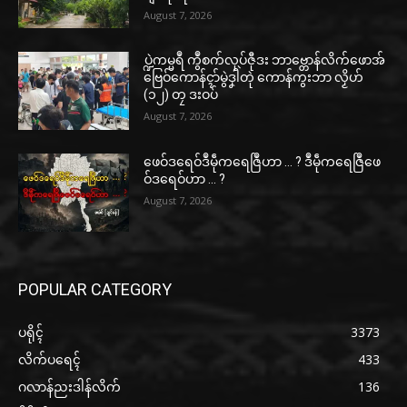
August 7, 2026
ပ္ဍဲကမ္မရဳ ကွဳစက်လုပ်ဇီုဒး ဘာဗ္တောန်လိက်ဖောအ်
ဗြေဝ်ကောန်ၚာ်မွဲဒၞါဲတုဲ ကောန်ကွးဘာ လၟိဟ်
(၁၂) တၠ ဒးဝပ်
August 7, 2026
ဖေဝ်ဒရေဝ်ဒဳမဵုကရေဇြဳဟာ … ? ဒဳမဵုကရေဇြဳဖေ
ဝ်ဒရေဝ်ဟာ … ?
August 7, 2026
POPULAR CATEGORY
ပရိုၚ်
3373
လိက်ပရေၚ်
433
ဂလာန်ညးဒါန်လိက်
136