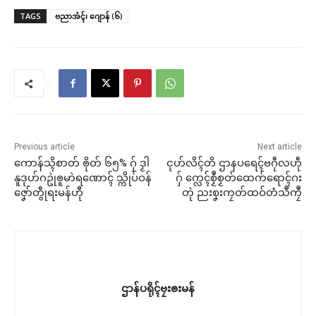
TAGS
ဗညာအံၚ်၊ ဂျောန် (၆)
Previous article
Next article
ကောန်သ္ၚိစာတ် ၜိုတ် ၆၅% ဂှ် ဒၟါ
ၚုဟ်လိၚ်တိ ဌာနပရေၚ်ဗဂဵုလဟဵု
နူဒုဟ်ဂဥုဲၜူမာဲရဏောၚ် သ္ကိုပ်ဝန်
ဂှ် က္လေၚ်စၟဳစၟတ်ထေက်ရောၚ်ဂး
ဇၞော်တွဵုရးမန်ဟီု
တုဲ ညးစၞးကၠတ်ထဝ်တံသဳကၠဳ
ဌာန်ပရိုၚ်ဗၠးၜးမန်