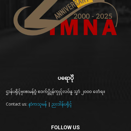
ပရောပိုဲ
ဌာန်ပရိုၚ်ဗၠးၜးမန်ဝွံ စဒက်ပ္တိုန်ကၠုၚ်လဝ်နူ သၞာံ ၂၀၀၀ တေံရ။
Contact us:
နာဲကသုမန်
|
ညးဒါန်ပရိုၚ်
FOLLOW US