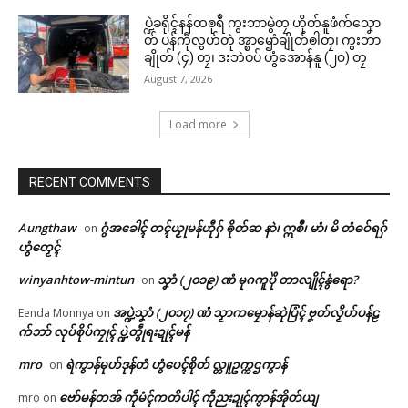
ပ္ဍဲခရိုၚ်နန်ထၜုရဳ ကွးဘာမွဲတၠ ဟိုတ်နူဖံက်သၞော
တ် ပန်ကဵုလွဟ်တုဲ အ္စာၝောံချိုတ်ၜါတၠ၊ ကွးဘာ
ချိုတ် (၄) တၠ၊ ဒးဘဲဝပ် ဟွံအောန်နူ (၂၀) တၠ
August 7, 2026
Load more
RECENT COMMENTS
Aungthaw
ဂွံအခေါၚ် တၚ်ယၟုမန်ဟီုဂှ် ၜိုတ်ဆ နာဲ၊ ဣစဳ၊ မာံ၊ မိ တံဓဝ်ရဂှ်
on
ဟွံတၟေၚ်
winyanhtow-mintun
သၞာံ (၂၀၁၉) ဏံ မုဂကူပိုဲ တာလျိုၚ်နွံရော?
on
အပ္ဍဲသၞာံ (၂၀၁၇) ဏံ သၟာကမၠောန်ဆုဲပြံၚ် ဗၞတ်လၟိဟ်ပန်ဠ
Eenda Monnya
on
က်ဘာ် လုပ်စိုပ်ကၠုၚ် ပ္ဍဲတွဵုရးဍုၚ်မန်
mro
ရဲကွာန်မုဟ်ဒုန်တံ ဟွံပေၚ်စိုတ် လ္တူဥက္ကဌကွာန်
on
ဗော်မန်တအ် ကဵုမံၚ်ကတိပါၚ် ကဵုညးဍုၚ်ကွာန်အိုတ်ယျ
mro
on