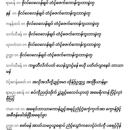
ဗိုလ်ဝေလေန်ဖျဝ် တံၚ်ဓဇက်ကောန်ကွးဘာမွဲတၠ
ရာမာန်
on
နန်
ဗိုလ်ဝေလေန်ဖျဝ် တံၚ်ဓဇက်ကောန်ကွးဘာမွဲတၠ
on
ဗိုလ်ဝေလေန်ဖျဝ် တံၚ်ဓဇက်ကောန်ကွးဘာမွဲတၠ
ကနန်ထဝ်
on
ဗိုလ်ဝေလေန်ဖျဝ် တံၚ်ဓဇက်ကောန်ကွးဘာမွဲတၠ
သက်သီမန်
on
ဗိုလ်ဝေလေန်ဖျဝ် တံၚ်ဓဇက်ကောန်ကွးဘာမွဲတၠ
ယုဝဟံသာ
on
ဗိုလ်ဝေလေန်ဖျဝ် တံၚ်ဓဇက်ကောန်ကွးဘာမွဲတၠ
ဥက္ကာ
on
ကမ္မတဳလိက်ပတ် ယေန်သၞာၚ်မန် ဗဟဵု ပတိတ်ဂျာနေဝ် ဘာသာ
သက်သီမန်
on
မန်
အလဵုအသဳတၟိဍုၚ်ဗမာ တိုန်ဒှ်ဥက္ကဌ အာဇြဳယာန်မ္ဂး
ဂံၚ်ဆာန်ခေတ်
on
စပ်ကဵုညးဒှ်ဒဒိုက် ပ္ဋဲဍုၚ်မလေဝ်ယှာတုဲ အမေရိကာန် ပြံၚ်လှာဲ
ရာမည စောန်
on
ဗီုပြၚ်
အရေဝ်ဘာသာကောန်ဍုၚ်အရၚ်ညံၚ်ဂွံကၠေံကၠက်အာ ကၠောန်ဒၟံၚ်
chan rot
on
အစဳဇန်ဖေါအ်ဗြဳအရေဝ်ဗၟာ
ဗော်မန် အာတ်သမဂ္ဂယူရောပ် ညံၚ်သ္ဂောံကလေၚ်ပံက်ကဵု ပရေၚ်ပိုန်
ဥက္ကာ
on