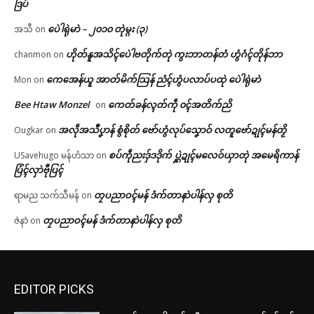
ဒြပ်
ပေဲါရုဲမာဲ – ၂၀၁၀ တုဲမ္ဂး (၃)
အသီ
on
ဟိုတ်နူအသိၚ်ပေဲါဗတိုက်တုဲ ကွးဘာတန်တံ ဟွံဂံၚ်တိုန်ဘာ
chanmon
on
ကေအေန်ယူ အာတ်မိက်သြန် ညံၚ်ဟွံပလာပ်ပထုဲ ပေဲါရုဲမာဲ
Mon
on
Bee Htaw Monzel
ကေတ်ခန်လ္ၚတ်ကဵု ၀ၚ်အတိက်ညိ
on
အလဵုအသဳပၞာန် စွံစိုတ် ဗော်ဟွံလုပ်သၞောဝ် လတူဗော်ဍုၚ်မန်တၟိ
Ougkar
on
စပ်ကဵုညးဒှ်ဒဒိုက် ပ္ဋဲဍုၚ်မလေဝ်ယှာတုဲ အမေရိကာန်
USavehugo မန်ဟံသာ
on
ပြံၚ်လှာဲဗီုပြၚ်
တၠပညာဝၚ်မန် ဒံက်တာနာဲပါန်လှ စုတိ
ရာမည သက်သီမန်
on
တၠပညာဝၚ်မန် ဒံက်တာနာဲပါန်လှ စုတိ
ဇဲနာဲ
on
EDITOR PICKS