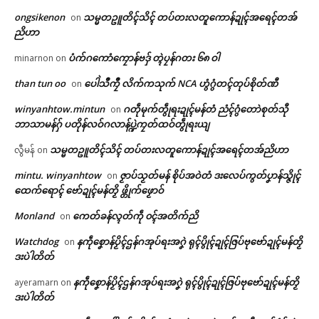
ongsikenon
သမ္မတဥူတိၚ်သိၚ် တပ်တးလတူကောန်ဍုၚ်အရေၚ်တအ်
on
ညိဟာ
ပံက်ဂကောံကၠောန်ဗဒှ် တ္ၚဲပၠန်ဂတး ၆၈ ဝါ
minarnon
on
than tun oo
ပေါဲသဳကၠဳ လိက်ကသုက် NCA ဟွံဂွံတၚ်တုပ်စိုတ်ဏီ
on
winyanhtow.mintun
ဂတဵုမုက်တွဵုရးဍုၚ်မန်တံ ညံၚ်ဂွံတောဲစုတ်သီု
on
ဘာသာမန်ဂှ် ပတိုန်လဝ်ဂလာန်ပ္ဍဲကၠတ်ထဝ်တွဵုရးယျ
သမ္မတဥူတိၚ်သိၚ် တပ်တးလတူကောန်ဍုၚ်အရေၚ်တအ်ညိဟာ
လွီမန်
on
ဌာန်ပရိုၚ်ဗၠးၜးမန်
Related
mintu. winyanhtow
ဇၟာပ်သၟတ်မန် စိုပ်အဝဲတံ ဒးလေပ်ကွတ်ပၞာန်သ္ဇိုၚ်
on
ထေက်ရောၚ် ဗော်ဍုၚ်မန်တၟိ ဖ္တိုက်ဖၟောဝ်
ရုဲစှ်
Monland
ကေတ်ခန်လ္ၚတ်ကဵု ၀ၚ်အတိက်ညိ
on
ပရိုၚ်လက္ကရဴအိုတ်
Watchdog
နကဵုစၞောန်ပၟိၚ်ဌန်ဂအုပ်ရးအဂၞဲ ရုၚ်ပွိုၚ်ဍုၚ်ဇြပ်ဗုဗော်ဍုၚ်မန်တၟိ
on
ဒးပဲါတိတ်
ဟိုတ်နူတိဍာ်ဟွံညိၚ်ဝတ်တုဲ ပ္ဍဲဒေ
ဂၠံၚ်တရဴဂကူမန်ဂှ် စိုပ်မံၚ်ဂၠံၚ်လဵုရ
🏛 လညာတ်ပါ်ပဲါ
နကဵုစၞောန်ပၟိၚ်ဌန်ဂအုပ်ရးအဂၞဲ ရုၚ်ပွိုၚ်ဍုၚ်ဇြပ်ဗုဗော်ဍုၚ်မန်တၟိ
သဒေံါဇူလဝ် ပရေၚ်ချဳဓရာၚ်ညး
ရော …
ayeramarn
on
ဗြဴဂှ် နူ CMWO က္လေၚ်စပ္တန်
March 23, 2026
ဒးပဲါတိတ်
ညးဒါန်လိက်
June 17, 2026
In "ပရိုၚ်"