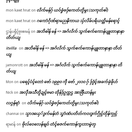
လိက်မန်ဂှ် ယဝ်ခၞံဗဒှ်ကေတ်တၟိမ္ဂး (သကုတ်ၜါ)
mon kawt hnat
on
ဂကောံဂိုဏ်ရာမညနိကာယ သှ်လိခ်ပရိယတ္တိမန်ရောၚ်
mon kawt hnat
on
အဘိဓါန် မန် => အၚ်္ဂလိက် သွက်စက်ကောန်ပျူတာနာနာ
ဌာန်ပရိုၚ်ဗၠးၜးမန်
on
တိတ်ယျ
itvilla
အဘိဓါန် မန် => အၚ်္ဂလိက် သွက်စက်ကောန်ပျူတာနာနာ တိတ်
on
ယျ
အဘိဓါန် မန် => အၚ်္ဂလိက် သွက်စက်ကောန်ပျူတာနာနာ တိ
jamonrott
on
တ်ယျ
ပရေၚ်ပံၚ်တောဲ ဗော် ၁၉၉၀ ကဵု ဗော် ၂၀၁၀ ဂှ် ဒှ်ဒၟံၚ်အခက်ခုဲဖိုဟ်
Mon
on
အလဵုအသဳတၟိဍုၚ်ဗမာ တိုန်ဒှ်ဥက္ကဌ အာဇြဳယာန်မ္ဂး
Nick
on
လဂ္ဂန်ရာံ
လိက်မန်ဂှ် ယဝ်ခၞံဗဒှ်ကေတ်တၟိမ္ဂး (သကုတ်ၜါ)
on
သၟာဒယှေ်ဒွက်မန်တံ သၞာံဏံပတိတ်ကဝးဒွက်ဂၠိုၚ်တိုန်ကၠုၚ်
channai
on
ဗိုလ်ဝေလေန်ဖျဝ် တံၚ်ဓဇက်ကောန်ကွးဘာမွဲတၠ
ရာမာန်
on