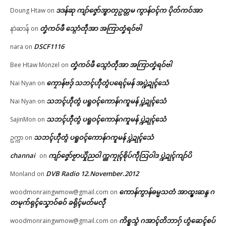
ဗွဳဒဳယဵု
ဒဒန်ဆု ကျာ်ဇၞော်အ္စာတၠဥတ္တမ ကွာန်ဝၚ်က ပိုတ်ကဝ်အာ
Doung Htaw
on
တၞံကဝ်ဖီ သ္ဂောံတဵုအာ အကြာတၞံရဝ်ဗါ
နာဲဆာန်
on
ကေတ်အဆက်
ပ္ဍဲပွိုၚ်ဍုၚ်ဘာအၚ် အ္စာ၊ အ္စာၝောံ ဗ္
တောန်လိက်ပတ်မန်တံ သၟာၚ်နူသြ
DSCF1116
nara
on
န်ဂိတုတုဲ သ္ဂောံဒုၚ်စသိုၚ်သြန်ထံ
က်ပၚ်ဂှ် ညးဒေသတံ ဘိုၚ်ရီုဗၚ်
တၞံကဝ်ဖီ သ္ဂောံတဵုအာ အကြာတၞံရဝ်ဗါ
Bee Htaw Monzel
on
June 5, 2026
© ဌာန်ပရိုၚ်ဗၠးၜးမန်
In "ပရိုၚ်"
ကၠောန်ဗဒှ် သဘၚ်ဟီုတွံပရေၚ်မန် အပ္ဍဲဍုၚ်သေံ
Nai Nyan
on
သဘၚ်ဟီုတွံ ပရူဝၚ်ကောန်ဂကူမန် ပ္ဍဲဍုၚ်သေံ
Nai Nyan
on
သဘၚ်ဟီုတွံ ပရူဝၚ်ကောန်ဂကူမန် ပ္ဍဲဍုၚ်သေံ
SajinMon
on
သဘၚ်ဟီုတွံ ပရူဝၚ်ကောန်ဂကူမန် ပ္ဍဲဍုၚ်သေံ
ဥက္ကာ
on
channai
ကျာ်ဇၞော်ဗၟာယှိုဲညဝါ က္ညကၠုၚ်စိုပ်ကဵုသြဝါဒ ပ္ဍဲဍုၚ်ကျာ်ပိ
on
DVB Radio 12.November.2012
Monland
on
ကောန်ကွာန်ဓမ္မသတံ အာထ္ၜးဆန္ဒ ဂ
woodmonraingwmow@gmail.com
on
တမုက်ရုၚ်သၞောဝ်ဓဝ် ခရိုၚ်မတ်မလီု
ကိစ္စသွံ ဂအာၚ်တိဘာဂှ် ဟွံဆေၚ်စပ်
woodmonraingwmow@gmail.com
on