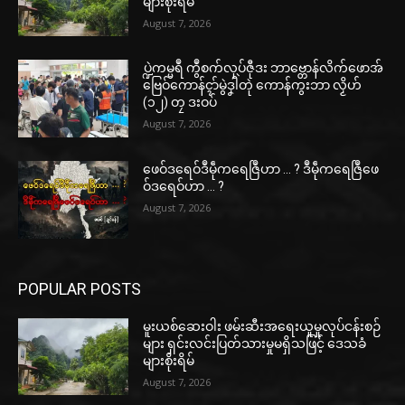
များစိုးရိမ်
August 7, 2026
ပ္ဍဲကမ္မရဳ ကွဳစက်လုပ်ဇီုဒး ဘာဗ္တောန်လိက်ဖောအ်
ဗြေဝ်ကောန်ၚာ်မွဲဒၞါဲတုဲ ကောန်ကွးဘာ လၟိဟ်
(၁၂) တၠ ဒးဝပ်
August 7, 2026
ဖေဝ်ဒရေဝ်ဒဳမဵုကရေဇြဳဟာ … ? ဒဳမဵုကရေဇြဳဖေ
ဝ်ဒရေဝ်ဟာ … ?
August 7, 2026
POPULAR POSTS
မူးယစ်ဆေးဝါး ဖမ်းဆီးအရေးယူမှုလုပ်ငန်းစဉ်
များ ရှင်းလင်းပြတ်သားမှုမရှိသဖြင့် ဒေသခံ
များစိုးရိမ်
August 7, 2026