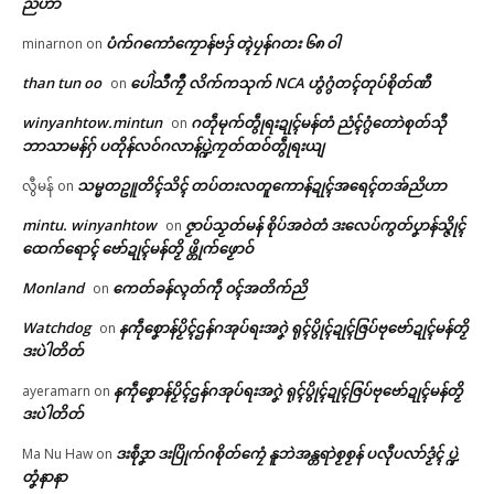
ညိဟာ
ပံက်ဂကောံကၠောန်ဗဒှ် တ္ၚဲပၠန်ဂတး ၆၈ ဝါ
minarnon
on
than tun oo
ပေါဲသဳကၠဳ လိက်ကသုက် NCA ဟွံဂွံတၚ်တုပ်စိုတ်ဏီ
on
winyanhtow.mintun
ဂတဵုမုက်တွဵုရးဍုၚ်မန်တံ ညံၚ်ဂွံတောဲစုတ်သီု
on
Related
ဘာသာမန်ဂှ် ပတိုန်လဝ်ဂလာန်ပ္ဍဲကၠတ်ထဝ်တွဵုရးယျ
သမ္မတဥူတိၚ်သိၚ် တပ်တးလတူကောန်ဍုၚ်အရေၚ်တအ်ညိဟာ
လွီမန်
on
ဌာန်ပရိုၚ်ဗၠးၜးမန်
mintu. winyanhtow
ဇၟာပ်သၟတ်မန် စိုပ်အဝဲတံ ဒးလေပ်ကွတ်ပၞာန်သ္ဇိုၚ်
on
ထေက်ရောၚ် ဗော်ဍုၚ်မန်တၟိ ဖ္တိုက်ဖၟောဝ်
ရုဲစှ်
Monland
ကေတ်ခန်လ္ၚတ်ကဵု ၀ၚ်အတိက်ညိ
on
ကမ္မတဳလိက်တေၚ်စိုပ်ကၠတ်ထဝ်
ဂကောံပံၚ်ကောံမန်ၜါဍုၚ် ဒက်ပ္တန်
ကေုာံ တၚ်စၟဳစညးဍုၚ်ကွာန်
ဂကောံဗ္တောန်လိက်ပတ်မန် ကေုာံ
Watchdog
နကဵုစၞောန်ပၟိၚ်ဌန်ဂအုပ်ရးအဂၞဲ ရုၚ်ပွိုၚ်ဍုၚ်ဇြပ်ဗုဗော်ဍုၚ်မန်တၟိ
on
June 18, 2026
ယေန်သၞာၚ်ဗုဒ္ဓဘာသာ အလုံဍုၚ်
ပရိုၚ်လက္ကရဴအိုတ်
ဒးပဲါတိတ်
In "ပရိုၚ်"
သေံ
June 30, 2026
နကဵုစၞောန်ပၟိၚ်ဌန်ဂအုပ်ရးအဂၞဲ ရုၚ်ပွိုၚ်ဍုၚ်ဇြပ်ဗုဗော်ဍုၚ်မန်တၟိ
ayeramarn
on
🏛 လညာတ်ပါ်ပဲါ
In "ပရိုၚ်"
ဒးပဲါတိတ်
ညးဒါန်လိက်
ဒးစဵုဒၞာ ဒးပြိုက်ဂစိုတ်ကၠေံ နူဘဲအန္တရာဲစၟစၟန် ပလီုပလာ်ဒၟံၚ် ပ္ဍဲ
Ma Nu Haw
on
တၞံနာနာ