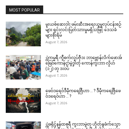
MOST POPULAR
မူးယစ်ဆေးဝါး ဖမ်းဆီးအရေးယူမှုလုပ်ငန်းစဉ်
များ ရှင်းလင်းပြတ်သားမှုမရှိသဖြင့် ဒေသခံ
များစိုးရိမ်
August 7, 2026
ပ္ဍဲကမ္မရဳ ကွဳစက်လုပ်ဇီုဒး ဘာဗ္တောန်လိက်ဖောအ်
ဗြေဝ်ကောန်ၚာ်မွဲဒၞါဲတုဲ ကောန်ကွးဘာ လၟိဟ်
(၁၂) တၠ ဒးဝပ်
August 7, 2026
ဖေဝ်ဒရေဝ်ဒဳမဵုကရေဇြဳဟာ … ? ဒဳမဵုကရေဇြဳဖေ
ဝ်ဒရေဝ်ဟာ … ?
August 7, 2026
ပ္ဍဲခရိုၚ်နန်ထၜုရဳ ကွးဘာမွဲတၠ ဟိုတ်နူဖံက်သၞော