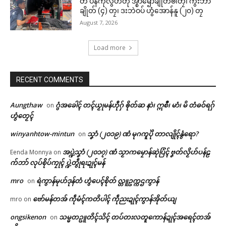
တ် ပန်ကဵုလွဟ်တုဲ အ္စာၝောံချိုတ်ၜါတၠ၊ ကွးဘာ
ချိုတ် (၄) တၠ၊ ဒးဘဲဝပ် ဟွံအောန်နူ (၂၀) တၠ
August 7, 2026
Load more
RECENT COMMENTS
Aungthaw
ဂွံအခေါၚ် တၚ်ယၟုမန်ဟီုဂှ် ၜိုတ်ဆ နာဲ၊ ဣစဳ၊ မာံ၊ မိ တံဓဝ်ရဂှ်
on
ဟွံတၟေၚ်
winyanhtow-mintun
သၞာံ (၂၀၁၉) ဏံ မုဂကူပိုဲ တာလျိုၚ်နွံရော?
on
အပ္ဍဲသၞာံ (၂၀၁၇) ဏံ သၟာကမၠောန်ဆုဲပြံၚ် ဗၞတ်လၟိဟ်ပန်ဠ
Eenda Monnya
on
က်ဘာ် လုပ်စိုပ်ကၠုၚ် ပ္ဍဲတွဵုရးဍုၚ်မန်
mro
ရဲကွာန်မုဟ်ဒုန်တံ ဟွံပေၚ်စိုတ် လ္တူဥက္ကဌကွာန်
on
ဗော်မန်တအ် ကဵုမံၚ်ကတိပါၚ် ကဵုညးဍုၚ်ကွာန်အိုတ်ယျ
mro
on
ongsikenon
သမ္မတဥူတိၚ်သိၚ် တပ်တးလတူကောန်ဍုၚ်အရေၚ်တအ်
on