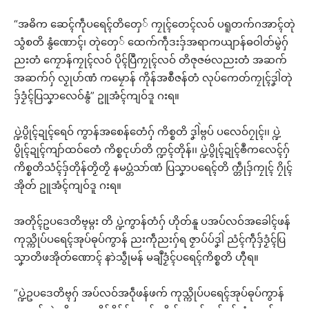
“အဓိက ဆေၚ်ကဵုပရေၚ်တိတှေ် ကၠုၚ်တေၚ်လဝ် ပရူတက်ဂအာၚ်တုဲ
သွံစတိ နွံဏောၚ်၊ တုဲတှေ် ထေက်ကဵုဒးဒှ်အရာကယျာန်ဓဝါတ်မွဲဂှ်
ညးတံ ကၠောန်ကၠုၚ်လဝ် ပိုၚ်ပြဳကၠုၚ်လဝ် တိဇုဇဗဴလညးတံ အဆက်
အဆက်ဂှ် လၟုဟ်ဏံ ကမၠောန် ကိုန်အစဳဇန်တံ လုပ်ကေတ်ကၠုၚ်ဒၞါဲတုဲ
ဒှ်ဒၟံၚ်ပြသၞာလေဝ်နွံ” ဥူအံၚ်ကျဝ်ဒူ ဂးရ။
ပ္ဍဲပွိုၚ်ဍုၚ်ရေဝ် ကွာန်အစေန်တေံဂှ် ကိစ္စတိ ဒၞါဲဗ္ဂပ် ပလေဝ်ဂၠုၚ်၊၊ ပ္ဍဲ
ပွိုၚ်ဍုၚ်ကျာ်ထဝ်တေံ ကိစ္စၚုဟ်တိ က္ဍၚ်တိုန်၊၊ ပ္ဍဲပွိုၚ်ဍုၚ်ၜဳကလေၚ်ဂှ်
ကိစ္စတိသံၚ်ဒှ်တိုန်တၟိတၟိ နမပ္တံသာ်ဏံ ပြသၞာပရေၚ်တိ က္တဵုဒှ်ကၠုၚ် ဂၠိုၚ်
အိုတ် ဥူအံၚ်ကျဝ်ဒူ ဂးရ။
အတိုၚ်ဥပဒေတိဗ္ၚမ္ဂး တိ ပ္ဍဲကွာန်တံဂှ် ဟိုတ်နူ ပအပ်လဝ်အခေါၚ်ဖန်
ကုသ္ကိုပ်ပရေၚ်အုပ်ဓုပ်ကွာန် ညးကဵုညးဂှ်ရ ဇၟာပ်ပ်ဒၞါဲ ညံၚ်ကဵုဒှ်ဒၟံၚ်ပြ
သၞာတိဖအိုတ်ဏောၚ် နာဲသွဵုမန် မချဳဒၟံၚ်ပရေၚ်ကိစ္စတိ ဟီုရ။
“ပ္ဍဲဥပဒေတိဗ္ၚဂှ် အပ်လဝ်အဝဵုဖန်ဖက် ကုသ္ကိုပ်ပရေၚ်အုပ်ဓုပ်ကွာန်