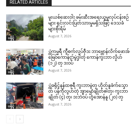
RELATED ARTICLES
မူးယစ်ဆေးဝါး ဖမ်းဆီးအရေးယူမှုလုပ်ငန်းစဉ်
များ ရှင်းလင်းပြတ်သားမှုမရှိသဖြင့် ဒေသခံ
များစိုးရိမ်
August 7, 2026
ပရိုၚ်
ပ္ဍဲကမ္မရဳ ကွဳစက်လုပ်ဇီုဒး ဘာဗ္တောန်လိက်ဖောအ်
ဗြေဝ်ကောန်ၚာ်မွဲဒၞါဲတုဲ ကောန်ကွးဘာ လၟိဟ်
(၁၂) တၠ ဒးဝပ်
August 7, 2026
ပရိုၚ်
ပ္ဍဲခရိုၚ်နန်ထၜုရဳ ကွးဘာမွဲတၠ ဟိုတ်နူဖံက်သၞော
တ် ပန်ကဵုလွဟ်တုဲ အ္စာၝောံချိုတ်ၜါတၠ၊ ကွးဘာ
ချိုတ် (၄) တၠ၊ ဒးဘဲဝပ် ဟွံအောန်နူ (၂၀) တၠ
August 7, 2026
ပရိုၚ်