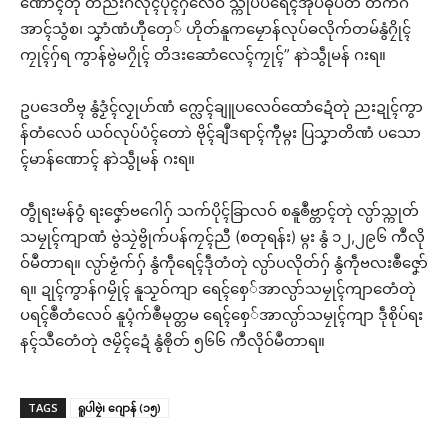
ဏောၚ်တုဲ တိညးဂလိုၚ်ပိုၚ်ဂှ်လေဝ် သ္ကိုပ်ပရေၚ်အုပ်ဓုပ်တံ တက်ဂ
အာၚ်သွံစ၊ သၞာံဏံဟီုတှေ် ဟိုတ်နူကမၠောန်လုပ်ဓလိုက်တမ်နွံဂၠိုၚ်
ကၠုၚ်ဂှ်ရ ကွာန်ဗွဲမဂၠိုၚ် တိဒးဆောံလေၚ်ကၠုၚ်” နာဲသွဵုမန် ဂးရ။
ဥပဒေတိဗ္ၚ နွံဒၟံၚ်လၟုဟ်ဏံ က္လေၚ်ချူပလေဝ်ထောံဍေံတုဲ ညးဍုၚ်ကွာ
န်တံလေဝ် ယဝ်လုပ်ပံၚ်တောဲ ဗိုၚ်ချဳဒရာၚ်ကီုမ္ဂး ပြသၞာတိဏံ ပသော
ၚ်မာန်ဏောၚ် နာဲသွဵုမန် ဂးရ။
တွဵုရးမန်ဝွံ ရးဇၞော်ဗဂေါဂှ် သက်ပိုၚ်ခြာလဝ် စနူၜဳဗ္တာၚ်တုဲ လ္ပာ်သ္ကုတ်
သမၠုၚ်ကျာဏံ ဗွဲသၠဲဗွိုက်ပန်ကၠၚ်ညီ (စတုရန်း) မ္ဂး နွံ ၁၂,၂၉၆ ကဳလို
ဝ်မဳတာရ။ လ္ပာ်ဗၟံက်ဂှ် နွံကဵုရေၚ်ဒဵုတံတုဲ လ္ပာ်ပလိုတ်ဂှ် နွံကဵုဗလးၜဳဇၞော်
ရ။ ဍုၚ်ကွာန်ဂမၠိုၚ် နူသၟဝ်ကျာ ရေၚ်စှေ်အာလ္ပာ်သမၠုၚ်ကျာတေံတုဲ
ပရၚ်ၜဳတံလေဝ် နူပ္ၚံက်ၜဳမုတ္တမ ရေၚ်စှေ်အာလ္ပာ်သမၠုၚ်ကျာ ဒဵုစိုပ်ရး
နၚ်သဳတေံတုဲ ဇမၠိၚ်ဍေံ နွံၜိုတ် ၅၆၆ ကဳလိုဝ်မဳတာရ။
TAGS
ရူပါဗၠဲ၊ ဂျောန် (၁၅)