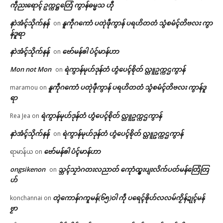
ကဵုညးရောၚ် ဥက္ကဋ္ဌတြေံ ကွာန်ဓမ္မသ ဟီု
နာဲအံၚ်သိုက်နန်
နူကဵုဂကောံ ပတုဲဖဵုကွာန် ပရဟိတတံ သွံစမံၚ်တိဗလး ကွာ
on
န်ဒူရာ
နာဲအံၚ်သိုက်နန်
ဗော်မန်ၜါ ပံၚ်မာန်ဟာ
on
Mon not Mon
ရဲကွာန်မုဟ်ဒုန်တံ ဟွံပေၚ်စိုတ် လ္တူဥက္ကဌကွာန်
on
နူကဵုဂကောံ ပတုဲဖဵုကွာန် ပရဟိတတံ သွံစမံၚ်တိဗလး ကွာန်ဒူ
maramou
on
ရာ
ရဲကွာန်မုဟ်ဒုန်တံ ဟွံပေၚ်စိုတ် လ္တူဥက္ကဌကွာန်
Rea Jea
on
နာဲအံၚ်သိုက်နန်
ရဲကွာန်မုဟ်ဒုန်တံ ဟွံပေၚ်စိုတ် လ္တူဥက္ကဌကွာန်
on
ဗော်မန်ၜါ ပံၚ်မာန်ဟာ
ရာမာန်ယ
on
ongsikenon
သ္ဘၚ်သၠာဲဂတးလညာတ် ကေုာံထ္ၜးပျးလိက်ပတ်မန်တြေံတြ
on
ဟ်
တ္ၚဲကောန်ဂကူမန်(၆၅)ဝါ ကဵု ပရေၚ်ၜိုဟ်လလမ်ကၟိန်ဍုၚ်မန်
konchannai
on
ဗၟာ