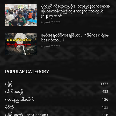
ပ္ဍဲကမ္မရဳ ကွဳစက်လုပ်ဇီုဒး ဘာဗ္တောန်လိက်ဖောအ်
ဗြေဝ်ကောန်ၚာ်မွဲဒၞါဲတုဲ ကောန်ကွးဘာ လၟိဟ်
(၁၂) တၠ ဒးဝပ်
August 7, 2026
ဖေဝ်ဒရေဝ်ဒဳမဵုကရေဇြဳဟာ … ? ဒဳမဵုကရေဇြဳဖေ
ဝ်ဒရေဝ်ဟာ … ?
August 7, 2026
POPULAR CATEGORY
ပရိုၚ်
3373
လိက်ပရေၚ်
433
ဂလာန်ညးဒါန်လိက်
136
ဗဳဒဳယဵု
123
ပရိုင်ပတောံ: Fact-Checking
116