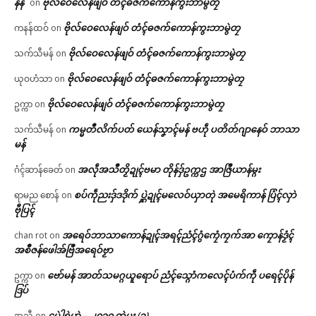
နန်
ဗိုလ်ဝေလေန်ဖျဝ် တံၚ်ဓဇက်ကောန်ကွးဘာမွဲတၠ
on
ဗိုလ်ဝေလေန်ဖျဝ် တံၚ်ဓဇက်ကောန်ကွးဘာမွဲတၠ
ကနန်ထဝ်
on
ဗိုလ်ဝေလေန်ဖျဝ် တံၚ်ဓဇက်ကောန်ကွးဘာမွဲတၠ
သက်သီမန်
on
ဗိုလ်ဝေလေန်ဖျဝ် တံၚ်ဓဇက်ကောန်ကွးဘာမွဲတၠ
ယုဝဟံသာ
on
ဗိုလ်ဝေလေန်ဖျဝ် တံၚ်ဓဇက်ကောန်ကွးဘာမွဲတၠ
ဥက္ကာ
on
ကမ္မတဳလိက်ပတ် ယေန်သၞာၚ်မန် ဗဟဵု ပတိတ်ဂျာနေဝ် ဘာသာ
သက်သီမန်
on
မန်
အလဵုအသဳတၟိဍုၚ်ဗမာ တိုန်ဒှ်ဥက္ကဌ အာဇြဳယာန်မ္ဂး
ဂံၚ်ဆာန်ခေတ်
on
စပ်ကဵုညးဒှ်ဒဒိုက် ပ္ဋဲဍုၚ်မလေဝ်ယှာတုဲ အမေရိကာန် ပြံၚ်လှာဲ
ရာမည စောန်
on
ဗီုပြၚ်
အရေဝ်ဘာသာကောန်ဍုၚ်အရၚ်ညံၚ်ဂွံကၠေံကၠက်အာ ကၠောန်ဒၟံၚ်
chan rot
on
အစဳဇန်ဖေါအ်ဗြဳအရေဝ်ဗၟာ
ဗော်မန် အာတ်သမဂ္ဂယူရောပ် ညံၚ်သ္ဂောံကလေၚ်ပံက်ကဵု ပရေၚ်ပိုန်
ဥက္ကာ
on
ဒြပ်
ပေဲါရုဲမာဲ – ၂၀၁၀ တုဲမ္ဂး (၃)
အသီ
on