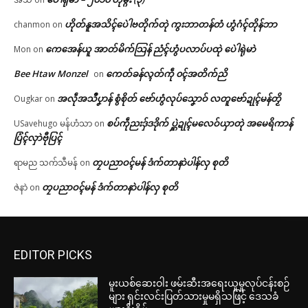
ဟိုတ်နူအသိၚ်ပေဲါဗတိုက်တုဲ ကွးဘာတန်တံ ဟွံဂံၚ်တိုန်ဘာ
chanmon
on
ကေအေန်ယူ အာတ်မိက်သြန် ညံၚ်ဟွံပလာပ်ပထုဲ ပေဲါရုဲမာဲ
Mon
on
Bee Htaw Monzel
ကေတ်ခန်လ္ၚတ်ကဵု ၀ၚ်အတိက်ညိ
on
အလဵုအသဳပၞာန် စွံစိုတ် ဗော်ဟွံလုပ်သၞောဝ် လတူဗော်ဍုၚ်မန်တၟိ
Ougkar
on
စပ်ကဵုညးဒှ်ဒဒိုက် ပ္ဋဲဍုၚ်မလေဝ်ယှာတုဲ အမေရိကာန်
USavehugo မန်ဟံသာ
on
ပြံၚ်လှာဲဗီုပြၚ်
တၠပညာဝၚ်မန် ဒံက်တာနာဲပါန်လှ စုတိ
ရာမည သက်သီမန်
on
တၠပညာဝၚ်မန် ဒံက်တာနာဲပါန်လှ စုတိ
ဇဲနာဲ
on
EDITOR PICKS
မူးယစ်ဆေးဝါး ဖမ်းဆီးအရေးယူမှုလုပ်ငန်းစဉ်
များ ရှင်းလင်းပြတ်သားမှုမရှိသဖြင့် ဒေသခံ