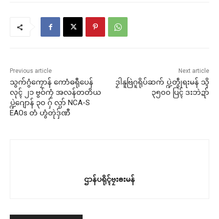
Previous article
Next article
သွက်ဂွံကၠောန် ကောံဓရီုပေန်
ဒၟါနူဗြဲဂူရိုပ်ဆက် ပ္ဍဲတွဵုရးမန် သ္ၚိ
လုၚ် ၂၁ ဗွဝ်ကၠံ အလန်တတိယ
၃၅၀၀ ပြၚ် ဒးဘဲဍာ်
ပ္ဍဲဂျောန် ၃၀ ဂှ် လ္ပာ် NCA-S
EAOs တံ ဟွံတုဲဒှ်ဏီ
ဌာန်ပရိုၚ်ဗၠးၜးမန်