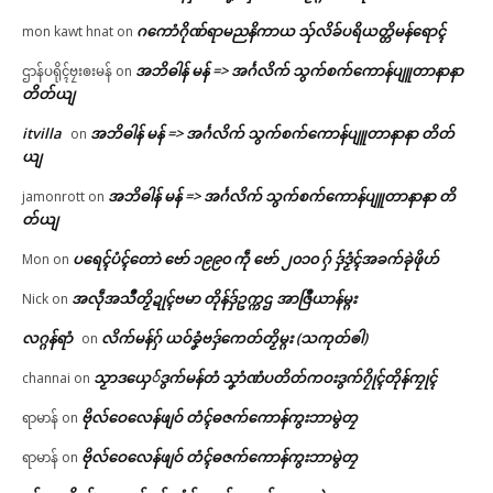
ဂကောံဂိုဏ်ရာမညနိကာယ သှ်လိခ်ပရိယတ္တိမန်ရောၚ်
mon kawt hnat
on
အဘိဓါန် မန် => အၚ်္ဂလိက် သွက်စက်ကောန်ပျူတာနာနာ
ဌာန်ပရိုၚ်ဗၠးၜးမန်
on
တိတ်ယျ
itvilla
အဘိဓါန် မန် => အၚ်္ဂလိက် သွက်စက်ကောန်ပျူတာနာနာ တိတ်
on
ယျ
အဘိဓါန် မန် => အၚ်္ဂလိက် သွက်စက်ကောန်ပျူတာနာနာ တိ
jamonrott
on
တ်ယျ
ပရေၚ်ပံၚ်တောဲ ဗော် ၁၉၉၀ ကဵု ဗော် ၂၀၁၀ ဂှ် ဒှ်ဒၟံၚ်အခက်ခုဲဖိုဟ်
Mon
on
အလဵုအသဳတၟိဍုၚ်ဗမာ တိုန်ဒှ်ဥက္ကဌ အာဇြဳယာန်မ္ဂး
Nick
on
လဂ္ဂန်ရာံ
လိက်မန်ဂှ် ယဝ်ခၞံဗဒှ်ကေတ်တၟိမ္ဂး (သကုတ်ၜါ)
on
သၟာဒယှေ်ဒွက်မန်တံ သၞာံဏံပတိတ်ကဝးဒွက်ဂၠိုၚ်တိုန်ကၠုၚ်
channai
on
ဗိုလ်ဝေလေန်ဖျဝ် တံၚ်ဓဇက်ကောန်ကွးဘာမွဲတၠ
ရာမာန်
on
ဗိုလ်ဝေလေန်ဖျဝ် တံၚ်ဓဇက်ကောန်ကွးဘာမွဲတၠ
ရာမာန်
on