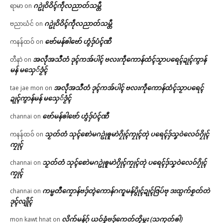
ဂဥုဲဝိဝိၚ်ကဵုလညာတ်သမ္တီ
ရာမာ
on
ဂဥုဲဝိဝိၚ်ကဵုလညာတ်သမ္တီ
ဗညာဃံင်
on
ဗော်မန်ၜါဗော် ဟွံဒှ်ပံၚ်ဏီ
ကနန်ထဝ်
on
အလဵုအသဳတံ ဒုၚ်ကအ်ပါၚ် ဗလးကဵုကောန်ထံၚ်သၟာပရေၚ်ဍုၚ်ကွာန်
တီနာဲ
on
မန် မသှေ်ဒၟံၚ်
အလဵုအသဳတံ ဒုၚ်ကအ်ပါၚ် ဗလးကဵုကောန်ထံၚ်သၟာပရေၚ်
tae jae mon
on
ဍုၚ်ကွာန်မန် မသှေ်ဒၟံၚ်
ဗော်မန်ၜါဗော် ဟွံဒှ်ပံၚ်ဏီ
channai
on
သၟတ်တံ သုၚ်စောဲမဂဥုဲၜူမာဲဂၠိုၚ်ကၠုၚ်တုဲ ပရေၚ်ဒှ်သၞဝဲလေဝ်ဂၠိုၚ်
ကနန်ထဝ်
on
ကၠုၚ်
သၟတ်တံ သုၚ်စောဲမဂဥုဲၜူမာဲဂၠိုၚ်ကၠုၚ်တုဲ ပရေၚ်ဒှ်သၞဝဲလေဝ်ဂၠိုၚ်
channai
on
ကၠုၚ်
ကမ္မတဳကၠောန်ဗဒှ်တ္ၚဲကောန်ဂကူမန်ပွိုၚ်ဍုၚ်ဇြပ်ဗု ဒးထ္ပက်စၟတ်တဲ
channai
on
ဒုၚ်လျိုၚ်
လိက်မန်ဂှ် ယဝ်ခၞံဗဒှ်ကေတ်တၟိမ္ဂး (သကုတ်ၜါ)
mon kawt hnat
on