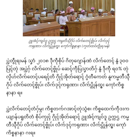
ဥူအံၚ်ကျဝ်ဒူ ဥက္ကဌ ကမ္မတဳသ္ၚဳဂၠိပ် လိက်တေၚ်ဗ္စိုပ်၊ လိက်ဒုၚ်
ကရုဏာ၊ လိက်ပ္တိုန်ထ္ၜး ကေုာံကိစ္စနာနာ (ကၠတ်ထဝ်တွဵုရးမန်)
ပ္ဍဲတွဵုရးမန် သၞာံ ၂၀၁၈ ဒဵုကဵုစိုပ် ဂိတုဂျောန်ဏံ လိက်တေၚ် နွံ ၃၀၀
ပြၚ်တုဲ အပ္ဍဲဂှ် လိက်တေၚ်ဗ္စိုပ် ဆေၚ်ကဵုပြသၞာတိဂှ် နွံ ဒဵုကဵု ရ၀% တုဲ
လၟိဟ်လိက်တေၚ်ပရေၚ်တိ ဂၠိုၚ်အိုတ်ရောၚ် ဂွံတီကေတ် နူကမ္မတဳသ္ၚဳ
ဂၠိပ် လိက်တေၚ်ဗ္စိုပ်၊ လိက်ဒုၚ်ကရုဏာ၊ လိက်ပ္တိုန်ထ္ၜး ကေုာံကိစ္စ
နာနာ ရ။
ပ္ဍဲလိက်တေၚ်တံဂှ်မ္ဂး ကိစ္စတက်ဂအာၚ်တုဲသွံစ၊ ကိစ္စထေက်ကဵုဒးက
ယျာန်ပရူတိတံ စိုပ်ကၠုၚ် ဂၠိုၚ်အိုတ်ရောၚ် ဥူအံၚ်ကျဝ်ဒူ ဥက္ကဌ ကမ္မ
တဳသ္ၚဳဂၠိပ် လိက်တေၚ်ဗ္စိုပ်၊ လိက်ဒုၚ်ကရုဏာ၊ လိက်ပ္တိုန်ထ္ၜး ကေုာံ
ကိစ္စနာနာ ဂးရ။