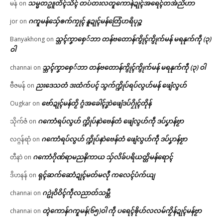
သမ္မတဥူတိၚ်သိၚ် တပ်တးလတူကောန်ဍုၚ်အရေၚ်တအ်ညိဟာ
မန်
on
ဂကူမန်​သှ်ေၜက်ကၠုၚ် နူဍုၚ်မန်တြေံဟရိပုဉ္ဇ
jor
on
သ္ဘၚ်ကၞာစှေ်ဘာ တန်ဗတောန်ကွိုၚ်ကွိုက်မန် မရနုက်ကဵု (၃)
Banyakhong
on
ဝါ
သ္ဘၚ်ကၞာစှေ်ဘာ တန်ဗတောန်ကွိုၚ်ကွိုက်မန် မရနုက်ကဵု (၃) ဝါ
channai
on
ညးဒေသတံ ဒးထံက်ပၚ် သွက်က္ဍိုပ်ရပ်လွဟ်မန် ဖျေံလွဟ်
ဗီဇမန်
on
ဗော်ဍုၚ်မန်တၟိ ဂွံအခေါၚ်ဒၞာဲဖျေံဒပ်ဂၠိုၚ်တိုန်
Ougkar
on
ဂကောံရပ်လွဟ် က္ဍိုပ်နာဲဗေန်တံ ဖျေံလွဟ်ကဵု ဒပ်ပၞာန်ဗၟာ
သိုက်ဇံ
on
ဂကောံရပ်လွဟ် က္ဍိုပ်နာဲဗေန်တံ ဖျေံလွဟ်ကဵု ဒပ်ပၞာန်ဗၟာ
လဂ္ဂန်ရာံ
on
ဂကောံဂိုဏ်ရာမညနိကာယ သှ်လိခ်ပရိယတ္တိမန်ရောၚ်
တီနာဲ
on
ရုၚ်ဆက်ဆောံဍုၚ်မတ်မလီု ကလေၚ်ပံက်ယျ
ဒိဟနန်
on
ဂဥုဲဝိဝိၚ်ကဵုလညာတ်သမ္တီ
channai
on
တ္ၚဲကောန်ဂကူမန်(၆၅)ဝါ ကဵု ပရေၚ်ၜိုဟ်လလမ်ကၟိန်ဍုၚ်မန်ဗၟာ
channai
on