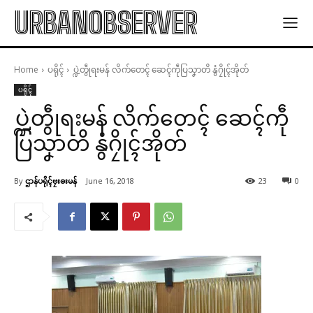
URBANOBSERVER
Home
ပရိုၚ်
ပ္ဍဲတွဵုရးမန် လိက်တေၚ် ဆေၚ်ကဵုပြသၞာတိ နွံဂၠိုၚ်အိုတ်
ပရိုၚ်
ပ္ဍဲတွဵုရးမန် လိက်တေၚ် ဆေၚ်ကဵု
ပြသၞာတိ နွံဂၠိုၚ်အိုတ်
By
ဌာန်ပရိုၚ်ဗၠးၜးမန်
June 16, 2018
23
0