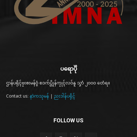
ပရောပိုဲ
ဌာန်ပရိုၚ်ဗၠးၜးမန်ဝွံ စဒက်ပ္တိုန်ကၠုၚ်လဝ်နူ သၞာံ ၂၀၀၀ တေံရ။
Contact us:
နာဲကသုမန်
|
ညးဒါန်ပရိုၚ်
FOLLOW US