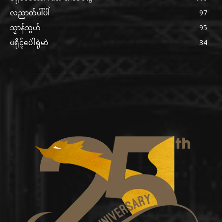
လညာတ်ပါ်ပါဲ
97
သၟာန်သွဟ်
95
ပရိုၚ်ပေဲါရုဲမာဲ
34