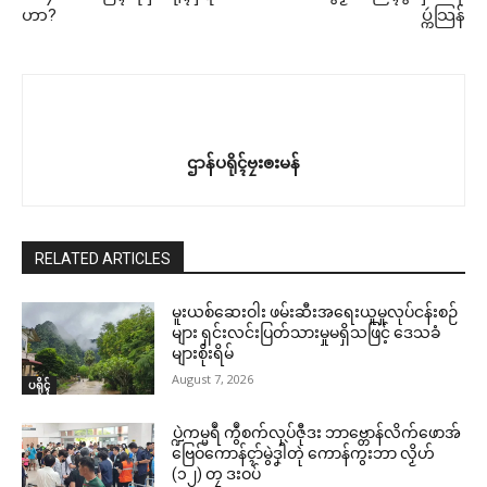
ဟာ?
ပ္ကဴသြန်
ဌာန်ပရိုၚ်ဗၠးၜးမန်
RELATED ARTICLES
မူးယစ်ဆေးဝါး ဖမ်းဆီးအရေးယူမှုလုပ်ငန်းစဉ်
များ ရှင်းလင်းပြတ်သားမှုမရှိသဖြင့် ဒေသခံ
များစိုးရိမ်
August 7, 2026
ပရိုၚ်
ပ္ဍဲကမ္မရဳ ကွဳစက်လုပ်ဇီုဒး ဘာဗ္တောန်လိက်ဖောအ်
ဗြေဝ်ကောန်ၚာ်မွဲဒၞါဲတုဲ ကောန်ကွးဘာ လၟိဟ်
(၁၂) တၠ ဒးဝပ်