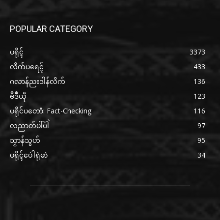
POPULAR CATEGORY
ပရိုၚ်
3373
လိက်ပရေၚ်
433
ဂလာန်ညးဒါန်လိက်
136
ဗဳဒဳယဵု
123
ပရိုင်ပတောံ: Fact-Checking
116
လညာတ်ပါ်ပါဲ
97
သၟာန်သွဟ်
95
ပရိုၚ်ပေဲါရုဲမာဲ
34