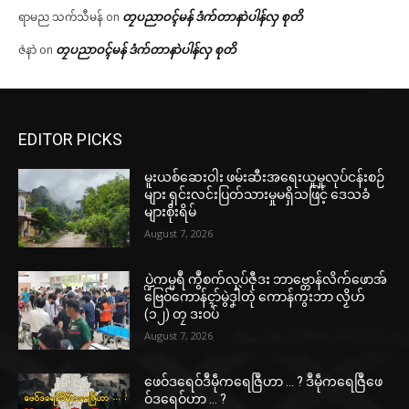
တၠပညာဝၚ်မန် ဒံက်တာနာဲပါန်လှ စုတိ
ရာမည သက်သီမန်
on
တၠပညာဝၚ်မန် ဒံက်တာနာဲပါန်လှ စုတိ
ဇဲနာဲ
on
EDITOR PICKS
မူးယစ်ဆေးဝါး ဖမ်းဆီးအရေးယူမှုလုပ်ငန်းစဉ်
များ ရှင်းလင်းပြတ်သားမှုမရှိသဖြင့် ဒေသခံ
များစိုးရိမ်
August 7, 2026
ပ္ဍဲကမ္မရဳ ကွဳစက်လုပ်ဇီုဒး ဘာဗ္တောန်လိက်ဖောအ်
ဗြေဝ်ကောန်ၚာ်မွဲဒၞါဲတုဲ ကောန်ကွးဘာ လၟိဟ်
(၁၂) တၠ ဒးဝပ်
August 7, 2026
ဖေဝ်ဒရေဝ်ဒဳမဵုကရေဇြဳဟာ … ? ဒဳမဵုကရေဇြဳဖေ
ဝ်ဒရေဝ်ဟာ … ?