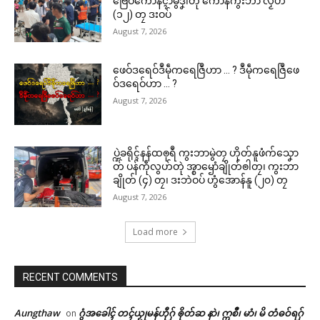
ဗြေဝ်ကောန်ၚာ်မွဲဒၞါဲတုဲ ကောန်ကွးဘာ လၟိဟ်
(၁၂) တၠ ဒးဝပ်
August 7, 2026
ဖေဝ်ဒရေဝ်ဒဳမဵုကရေဇြဳဟာ … ? ဒဳမဵုကရေဇြဳဖေ
ဝ်ဒရေဝ်ဟာ … ?
August 7, 2026
ပ္ဍဲခရိုၚ်နန်ထၜုရဳ ကွးဘာမွဲတၠ ဟိုတ်နူဖံက်သၞော
တ် ပန်ကဵုလွဟ်တုဲ အ္စာၝောံချိုတ်ၜါတၠ၊ ကွးဘာ
ချိုတ် (၄) တၠ၊ ဒးဘဲဝပ် ဟွံအောန်နူ (၂၀) တၠ
August 7, 2026
Load more
RECENT COMMENTS
Aungthaw
ဂွံအခေါၚ် တၚ်ယၟုမန်ဟီုဂှ် ၜိုတ်ဆ နာဲ၊ ဣစဳ၊ မာံ၊ မိ တံဓဝ်ရဂှ်
on