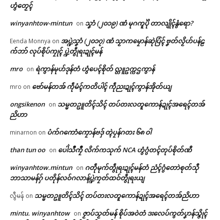
ဟွံတၟေၚ်
winyanhtow-mintun
သၞာံ (၂၀၁၉) ဏံ မုဂကူပိုဲ တာလျိုၚ်နွံရော?
on
Related
အပ္ဍဲသၞာံ (၂၀၁၇) ဏံ သၟာကမၠောန်ဆုဲပြံၚ် ဗၞတ်လၟိဟ်ပန်ဠ
Eenda Monnya
on
ဌာန်ပရိုၚ်ဗၠးၜးမန်
က်ဘာ် လုပ်စိုပ်ကၠုၚ် ပ္ဍဲတွဵုရးဍုၚ်မန်
ရုဲစှ်
mro
ရဲကွာန်မုဟ်ဒုန်တံ ဟွံပေၚ်စိုတ် လ္တူဥက္ကဌကွာန်
on
ဗော်မန်တအ် ကဵုမံၚ်ကတိပါၚ် ကဵုညးဍုၚ်ကွာန်အိုတ်ယျ
mro
on
ပရိုၚ်လက္ကရဴအိုတ်
ongsikenon
သမ္မတဥူတိၚ်သိၚ် တပ်တးလတူကောန်ဍုၚ်အရေၚ်တအ်
on
ပ္ဍဲဒေသခရိုၚ်ထဝဲါ ညးဒးဒုၚ်ကၠောံ
ရာသဳက္ညၚ်ဏံ ဂမ္တဴမသ္ကာတ်မြဟ်
ညိဟာ
ထၞာန်စၟယဲဇွဟ် (P.F) ဂၠိုၚ်ကၠုၚ်
(သၠုၚ်အိုတ်) မာန်ဂှ်ရ စွံသတိကဵု ပ
🏛 လညာတ်ပါ်ပဲါ
June 18, 2026
ရေၚ်ထတ်ယုက်ညိ
ပံက်ဂကောံကၠောန်ဗဒှ် တ္ၚဲပၠန်ဂတး ၆၈ ဝါ
minarnon
on
In "ပရိုၚ်"
March 12, 2026
In "ပရိုၚ်"
ညးဒါန်လိက်
than tun oo
ပေါဲသဳကၠဳ လိက်ကသုက် NCA ဟွံဂွံတၚ်တုပ်စိုတ်ဏီ
on
winyanhtow.mintun
ဂတဵုမုက်တွဵုရးဍုၚ်မန်တံ ညံၚ်ဂွံတောဲစုတ်သီု
on
ဗွဳဒဳယဵု
ဘာသာမန်ဂှ် ပတိုန်လဝ်ဂလာန်ပ္ဍဲကၠတ်ထဝ်တွဵုရးယျ
သမ္မတဥူတိၚ်သိၚ် တပ်တးလတူကောန်ဍုၚ်အရေၚ်တအ်ညိဟာ
ကေတ်အဆက်
လွီမန်
on
mintu. winyanhtow
ဇၟာပ်သၟတ်မန် စိုပ်အဝဲတံ ဒးလေပ်ကွတ်ပၞာန်သ္ဇိုၚ်
on
ကွးဘာနူဌာန်ဒတန်ဗ္တောန်ပညာဆုဲ