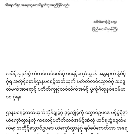
အခိၚ်လၟုဟ်ဝွံ ယဲကပ်ကဝ်ဝေဒ်ဂှ် ပရေၚ်ကၠောံထၞာန် အန္တရာယ် နွံမံၚ်
ဂှ်ရ အတိုၚ်စၞောန်ဌာနပရေၚ်ထတ်ယုက် ပတိတ်လဝ်သၞောဝ်ဂှ် ဒးဒ္ဂေ
တ်ဗက်အာရောၚ် ပတိတ်ကၠုၚ်လဝ်လိက်အမိၚ် ပ္ဍဲကဵုဂိတုနဝ်ဝေမ်ဗာ
၁၀ ဂှ်ရ။
ဌာနပရေၚ်ထတ်ယုက်ကၟိန်ဍုၚ်ဂှ် ဒုၚ်သ္ဇိုၚ်ကဵု သၞောဝ်ဥပဒေ မၚ်မွဲစဵုဒၞာဲ
ယဲကၠောံထၞာန်တုဲ ကလေၚ်ပတိတ်လဝ်အမိၚ်ဏံတုဲ ယဝ်ရဟွံဒ္ဂေတ်ဗ
က်မ္ဂး အတိုၚ်သၞောဝ်ဥပဒေ ယဲကၠောံထၞာန်ဂှ် ရပ်စပ်ကေတ်အာ အရေ