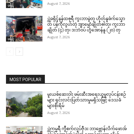
August 7, 2026
ပရိုၚ်
ပ္ဍဲခရိုၚ်နန်ထၜုရဳ ကွးဘာမွဲတၠ ဟိုတ်နူဖံက်သၞော
တ် ပန်ကဵုလွဟ်တုဲ အ္စာၝောံချိုတ်ၜါတၠ၊ ကွးဘာ
ချိုတ် (၄) တၠ၊ ဒးဘဲဝပ် ဟွံအောန်နူ (၂၀) တၠ
August 7, 2026
ပရိုၚ်
MOST POPULAR
မူးယစ်ဆေးဝါး ဖမ်းဆီးအရေးယူမှုလုပ်ငန်းစဉ်
များ ရှင်းလင်းပြတ်သားမှုမရှိသဖြင့် ဒေသခံ
များစိုးရိမ်
August 7, 2026
ပ္ဍဲကမ္မရဳ ကွဳစက်လုပ်ဇီုဒး ဘာဗ္တောန်လိက်ဖောအ်