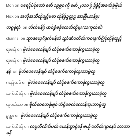
ပရေၚ်ပံၚ်တောဲ ဗော် ၁၉၉၀ ကဵု ဗော် ၂၀၁၀ ဂှ် ဒှ်ဒၟံၚ်အခက်ခုဲဖိုဟ်
Mon
on
အလဵုအသဳတၟိဍုၚ်ဗမာ တိုန်ဒှ်ဥက္ကဌ အာဇြဳယာန်မ္ဂး
Nick
on
လဂ္ဂန်ရာံ
လိက်မန်ဂှ် ယဝ်ခၞံဗဒှ်ကေတ်တၟိမ္ဂး (သကုတ်ၜါ)
on
သၟာဒယှေ်ဒွက်မန်တံ သၞာံဏံပတိတ်ကဝးဒွက်ဂၠိုၚ်တိုန်ကၠုၚ်
channai
on
ဗိုလ်ဝေလေန်ဖျဝ် တံၚ်ဓဇက်ကောန်ကွးဘာမွဲတၠ
ရာမာန်
on
ဗိုလ်ဝေလေန်ဖျဝ် တံၚ်ဓဇက်ကောန်ကွးဘာမွဲတၠ
ရာမာန်
on
နန်
ဗိုလ်ဝေလေန်ဖျဝ် တံၚ်ဓဇက်ကောန်ကွးဘာမွဲတၠ
on
ဗိုလ်ဝေလေန်ဖျဝ် တံၚ်ဓဇက်ကောန်ကွးဘာမွဲတၠ
ကနန်ထဝ်
on
ဗိုလ်ဝေလေန်ဖျဝ် တံၚ်ဓဇက်ကောန်ကွးဘာမွဲတၠ
သက်သီမန်
on
ဗိုလ်ဝေလေန်ဖျဝ် တံၚ်ဓဇက်ကောန်ကွးဘာမွဲတၠ
ယုဝဟံသာ
on
ဗိုလ်ဝေလေန်ဖျဝ် တံၚ်ဓဇက်ကောန်ကွးဘာမွဲတၠ
ဥက္ကာ
on
ကမ္မတဳလိက်ပတ် ယေန်သၞာၚ်မန် ဗဟဵု ပတိတ်ဂျာနေဝ် ဘာသာ
သက်သီမန်
on
မန်