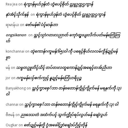
ရဲကွာန်မုဟ်ဒုန်တံ ဟွံပေၚ်စိုတ် လ္တူဥက္ကဌကွာန်
Rea Jea
on
နာဲအံၚ်သိုက်နန်
ရဲကွာန်မုဟ်ဒုန်တံ ဟွံပေၚ်စိုတ် လ္တူဥက္ကဌကွာန်
on
ဗော်မန်ၜါ ပံၚ်မာန်ဟာ
ရာမာန်ယ
on
ongsikenon
သ္ဘၚ်သၠာဲဂတးလညာတ် ကေုာံထ္ၜးပျးလိက်ပတ်မန်တြေံတြ
on
ဟ်
တ္ၚဲကောန်ဂကူမန်(၆၅)ဝါ ကဵု ပရေၚ်ၜိုဟ်လလမ်ကၟိန်ဍုၚ်မန်
konchannai
on
ဗၟာ
သမ္မတဥူတိၚ်သိၚ် တပ်တးလတူကောန်ဍုၚ်အရေၚ်တအ်ညိဟာ
မန်
on
ဂကူမန်​သှ်ေၜက်ကၠုၚ် နူဍုၚ်မန်တြေံဟရိပုဉ္ဇ
jor
on
သ္ဘၚ်ကၞာစှေ်ဘာ တန်ဗတောန်ကွိုၚ်ကွိုက်မန် မရနုက်ကဵု (၃)
Banyakhong
on
ဝါ
သ္ဘၚ်ကၞာစှေ်ဘာ တန်ဗတောန်ကွိုၚ်ကွိုက်မန် မရနုက်ကဵု (၃) ဝါ
channai
on
ညးဒေသတံ ဒးထံက်ပၚ် သွက်က္ဍိုပ်ရပ်လွဟ်မန် ဖျေံလွဟ်
ဗီဇမန်
on
ဗော်ဍုၚ်မန်တၟိ ဂွံအခေါၚ်ဒၞာဲဖျေံဒပ်ဂၠိုၚ်တိုန်
Ougkar
on