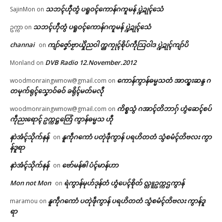
သဘၚ်ဟီုတွံ ပရူဝၚ်ကောန်ဂကူမန် ပ္ဍဲဍုၚ်သေံ
SajinMon
on
သဘၚ်ဟီုတွံ ပရူဝၚ်ကောန်ဂကူမန် ပ္ဍဲဍုၚ်သေံ
ဥက္ကာ
on
channai
ကျာ်ဇၞော်ဗၟာယှိုဲညဝါ က္ညကၠုၚ်စိုပ်ကဵုသြဝါဒ ပ္ဍဲဍုၚ်ကျာ်ပိ
on
DVB Radio 12.November.2012
Monland
on
ကောန်ကွာန်ဓမ္မသတံ အာထ္ၜးဆန္ဒ ဂ
woodmonraingwmow@gmail.com
on
တမုက်ရုၚ်သၞောဝ်ဓဝ် ခရိုၚ်မတ်မလီု
ကိစ္စသွံ ဂအာၚ်တိဘာဂှ် ဟွံဆေၚ်စပ်
woodmonraingwmow@gmail.com
on
ကဵုညးရောၚ် ဥက္ကဋ္ဌတြေံ ကွာန်ဓမ္မသ ဟီု
နာဲအံၚ်သိုက်နန်
နူကဵုဂကောံ ပတုဲဖဵုကွာန် ပရဟိတတံ သွံစမံၚ်တိဗလး ကွာ
on
န်ဒူရာ
နာဲအံၚ်သိုက်နန်
ဗော်မန်ၜါ ပံၚ်မာန်ဟာ
on
Mon not Mon
ရဲကွာန်မုဟ်ဒုန်တံ ဟွံပေၚ်စိုတ် လ္တူဥက္ကဌကွာန်
on
နူကဵုဂကောံ ပတုဲဖဵုကွာန် ပရဟိတတံ သွံစမံၚ်တိဗလး ကွာန်ဒူ
maramou
on
ရာ