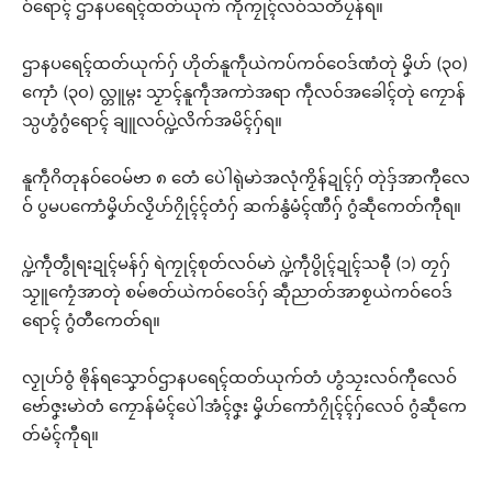
ဝ်ရောၚ် ဌာနပရေၚ်ထတ်ယုက် ကဵုကၠုၚ်လဝ်သတိပၠန်ရ။
ဌာနပရေၚ်ထတ်ယုက်ဂှ် ဟိုတ်နူကဵုယဲကပ်ကဝ်ဝေဒ်ဏံတုဲ မၞိဟ် (၃၀)
ကေုာံ (၃၀) လ္တူမ္ဂး သၟာၚ်နူကဵုအကာဲအရာ ကဵုလဝ်အခေါၚ်တုဲ ကၠောန်
သ္ပဟွံဂွံရောၚ် ချူလဝ်ပ္ဍဲလိက်အမိၚ်ဂှ်ရ။
နူကဵုဂိတုနဝ်ဝေမ်ဗာ ၈ တေံ ပေဲါရုဲမာဲအလုံကၟိန်ဍုၚ်ဂှ် တုဲဒှ်အာကီုလေ
ဝ် ပွမပကောံမၞိဟ်လၟိဟ်ဂၠိုၚ်ၚ်တံဂှ် ဆက်နွံမံၚ်ဏီဂှ် ဂွံဆဵုကေတ်ကီုရ။
ပ္ဍဲကဵုတွဵုရးဍုၚ်မန်ဂှ် ရဲကၠုၚ်စုတ်လဝ်မာဲ ပ္ဍဲကဵုပွိုၚ်ဍုၚ်သဓီု (၁) တၠဂှ်
သၟူကၠေံအာတုဲ စမ်ၜတ်ယဲကဝ်ဝေဒ်ဂှ် ဆဵုညာတ်အာစၟယဲကဝ်ဝေဒ်
ရောၚ် ဂွံတီကေတ်ရ။
လၟုဟ်ဝွံ ၜိုန်ရသၞောဝ်ဌာနပရေၚ်ထတ်ယုက်တံ ဟွံသၠးလဝ်ကီုလေဝ်
ဗော်ဇၞးမာဲတံ ကၠောန်မံၚ်ပေဲါအံၚ်ဇၞး မၞိဟ်ကောံဂၠိုၚ်ၚ်ဂှ်လေဝ် ဂွံဆဵုကေ
တ်မံၚ်ကီုရ။