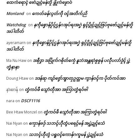
ထေက်ရောၚ် ဗော်ဍုၚ်မန်တၟိ ဖ္တိုက်ဖၟောဝ်
ပြံၚ်မန်ဂှ် ညးတာလျိုၚ်သေံတံ ကဵု
ထံက်ပၚ်စပ်ကဵုပရေၚ်ထတ်ယုက်
© ဌာန်ပရိုၚ်ဗၠးၜးမန်
Monland
ကေတ်ခန်လ္ၚတ်ကဵု ၀ၚ်အတိက်ညိ
on
June 8, 2026
In "ပရိုၚ်"
Watchdog
နကဵုစၞောန်ပၟိၚ်ဌန်ဂအုပ်ရးအဂၞဲ ရုၚ်ပွိုၚ်ဍုၚ်ဇြပ်ဗုဗော်ဍုၚ်မန်တၟိ
on
ဒးပဲါတိတ်
နကဵုစၞောန်ပၟိၚ်ဌန်ဂအုပ်ရးအဂၞဲ ရုၚ်ပွိုၚ်ဍုၚ်ဇြပ်ဗုဗော်ဍုၚ်မန်တၟိ
ayeramarn
on
ဒးပဲါတိတ်
ဒးစဵုဒၞာ ဒးပြိုက်ဂစိုတ်ကၠေံ နူဘဲအန္တရာဲစၟစၟန် ပလီုပလာ်ဒၟံၚ် ပ္ဍဲ
Ma Nu Haw
on
တၞံနာနာ
ဒဒန်ဆု ကျာ်ဇၞော်အ္စာတၠဥတ္တမ ကွာန်ဝၚ်က ပိုတ်ကဝ်အာ
Doung Htaw
on
တၞံကဝ်ဖီ သ္ဂောံတဵုအာ အကြာတၞံရဝ်ဗါ
နာဲဆာန်
on
DSCF1116
nara
on
တၞံကဝ်ဖီ သ္ဂောံတဵုအာ အကြာတၞံရဝ်ဗါ
Bee Htaw Monzel
on
ကၠောန်ဗဒှ် သဘၚ်ဟီုတွံပရေၚ်မန် အပ္ဍဲဍုၚ်သေံ
Nai Nyan
on
သဘၚ်ဟီုတွံ ပရူဝၚ်ကောန်ဂကူမန် ပ္ဍဲဍုၚ်သေံ
Nai Nyan
on