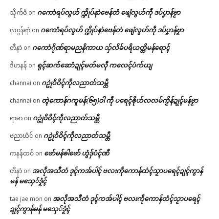
ဂကောံရပ်လွဟ် က္ဍိုပ်နာဲဗေန်တံ ဖျေံလွဟ်ကဵု ဒပ်ပၞာန်ဗၟာ
သိုက်ဇံ
on
ဂကောံရပ်လွဟ် က္ဍိုပ်နာဲဗေန်တံ ဖျေံလွဟ်ကဵု ဒပ်ပၞာန်ဗၟာ
လဂ္ဂန်ရာံ
on
ဂကောံဂိုဏ်ရာမညနိကာယ သှ်လိခ်ပရိယတ္တိမန်ရောၚ်
တီနာဲ
on
ရုၚ်ဆက်ဆောံဍုၚ်မတ်မလီု ကလေၚ်ပံက်ယျ
ဒိဟနန်
on
ဂဥုဲဝိဝိၚ်ကဵုလညာတ်သမ္တီ
channai
on
တ္ၚဲကောန်ဂကူမန်(၆၅)ဝါ ကဵု ပရေၚ်ၜိုဟ်လလမ်ကၟိန်ဍုၚ်မန်ဗၟာ
channai
on
ဂဥုဲဝိဝိၚ်ကဵုလညာတ်သမ္တီ
ရာမာ
on
ဂဥုဲဝိဝိၚ်ကဵုလညာတ်သမ္တီ
ဗညာဃံင်
on
ဗော်မန်ၜါဗော် ဟွံဒှ်ပံၚ်ဏီ
ကနန်ထဝ်
on
အလဵုအသဳတံ ဒုၚ်ကအ်ပါၚ် ဗလးကဵုကောန်ထံၚ်သၟာပရေၚ်ဍုၚ်ကွာန်
တီနာဲ
on
မန် မသှေ်ဒၟံၚ်
အလဵုအသဳတံ ဒုၚ်ကအ်ပါၚ် ဗလးကဵုကောန်ထံၚ်သၟာပရေၚ်
tae jae mon
on
ဍုၚ်ကွာန်မန် မသှေ်ဒၟံၚ်