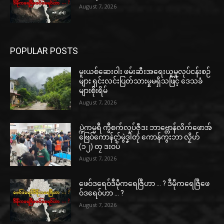
August 7, 2026
POPULAR POSTS
မူးယစ်ဆေးဝါး ဖမ်းဆီးအရေးယူမှုလုပ်ငန်းစဉ်
များ ရှင်းလင်းပြတ်သားမှုမရှိသဖြင့် ဒေသခံ
များစိုးရိမ်
August 7, 2026
ပ္ဍဲကမ္မရဳ ကွဳစက်လုပ်ဇီုဒး ဘာဗ္တောန်လိက်ဖောအ်
ဗြေဝ်ကောန်ၚာ်မွဲဒၞါဲတုဲ ကောန်ကွးဘာ လၟိဟ်
(၁၂) တၠ ဒးဝပ်
August 7, 2026
ဖေဝ်ဒရေဝ်ဒဳမဵုကရေဇြဳဟာ … ? ဒဳမဵုကရေဇြဳဖေ
ဝ်ဒရေဝ်ဟာ … ?
August 7, 2026