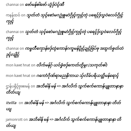
ဗော်မန်ၜါဗော် ဟွံဒှ်ပံၚ်ဏီ
channai
on
သၟတ်တံ သုၚ်စောဲမဂဥုဲၜူမာဲဂၠိုၚ်ကၠုၚ်တုဲ ပရေၚ်ဒှ်သၞဝဲလေဝ်ဂၠိုၚ်
ကနန်ထဝ်
on
ကၠုၚ်
သၟတ်တံ သုၚ်စောဲမဂဥုဲၜူမာဲဂၠိုၚ်ကၠုၚ်တုဲ ပရေၚ်ဒှ်သၞဝဲလေဝ်ဂၠိုၚ်
channai
on
ကၠုၚ်
ကမ္မတဳကၠောန်ဗဒှ်တ္ၚဲကောန်ဂကူမန်ပွိုၚ်ဍုၚ်ဇြပ်ဗု ဒးထ္ပက်စၟတ်တဲ
channai
on
ဒုၚ်လျိုၚ်
လိက်မန်ဂှ် ယဝ်ခၞံဗဒှ်ကေတ်တၟိမ္ဂး (သကုတ်ၜါ)
mon kawt hnat
on
ဂကောံဂိုဏ်ရာမညနိကာယ သှ်လိခ်ပရိယတ္တိမန်ရောၚ်
mon kawt hnat
on
အဘိဓါန် မန် => အၚ်္ဂလိက် သွက်စက်ကောန်ပျူတာနာနာ
ဌာန်ပရိုၚ်ဗၠးၜးမန်
on
တိတ်ယျ
itvilla
အဘိဓါန် မန် => အၚ်္ဂလိက် သွက်စက်ကောန်ပျူတာနာနာ တိတ်
on
ယျ
အဘိဓါန် မန် => အၚ်္ဂလိက် သွက်စက်ကောန်ပျူတာနာနာ တိ
jamonrott
on
တ်ယျ