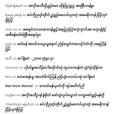
အလဵုအသဳတၟိဍုၚ်ဗမာ တိုန်ဒှ်ဥက္ကဌ အာဇြဳယာန်မ္ဂး
ဂံၚ်ဆာန်ခေတ်
on
စပ်ကဵုညးဒှ်ဒဒိုက် ပ္ဋဲဍုၚ်မလေဝ်ယှာတုဲ အမေရိကာန် ပြံၚ်လှာဲ
ရာမည စောန်
on
ဗီုပြၚ်
အရေဝ်ဘာသာကောန်ဍုၚ်အရၚ်ညံၚ်ဂွံကၠေံကၠက်အာ ကၠောန်ဒၟံၚ်
chan rot
on
အစဳဇန်ဖေါအ်ဗြဳအရေဝ်ဗၟာ
ဗော်မန် အာတ်သမဂ္ဂယူရောပ် ညံၚ်သ္ဂောံကလေၚ်ပံက်ကဵု ပရေၚ်ပိုန်
ဥက္ကာ
on
ဒြပ်
ပေဲါရုဲမာဲ – ၂၀၁၀ တုဲမ္ဂး (၃)
အသီ
on
ဟိုတ်နူအသိၚ်ပေဲါဗတိုက်တုဲ ကွးဘာတန်တံ ဟွံဂံၚ်တိုန်ဘာ
chanmon
on
ကေအေန်ယူ အာတ်မိက်သြန် ညံၚ်ဟွံပလာပ်ပထုဲ ပေဲါရုဲမာဲ
Mon
on
Bee Htaw Monzel
ကေတ်ခန်လ္ၚတ်ကဵု ၀ၚ်အတိက်ညိ
on
အလဵုအသဳပၞာန် စွံစိုတ် ဗော်ဟွံလုပ်သၞောဝ် လတူဗော်ဍုၚ်မန်တၟိ
Ougkar
on
စပ်ကဵုညးဒှ်ဒဒိုက် ပ္ဋဲဍုၚ်မလေဝ်ယှာတုဲ အမေရိကာန်
USavehugo မန်ဟံသာ
on
ပြံၚ်လှာဲဗီုပြၚ်