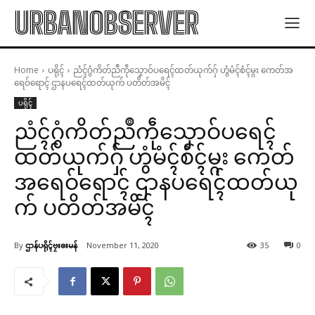
URBANOBSERVER
Home
ပရိုၚ်
ညံၚ်ဂွံကိတ်ညဳကဵုသၞောဝ်ပရေၚ်ထတ်ယုက်ဂှ် ဟွံမံၚ်စံၚ်မ္ဂး ကေတ်အ
ရေဝ်ရောၚ် ဌာနပရေၚ်ထတ်ယုက် ပတိတ်အမိၚ်
ပရိုၚ်
ညံၚ်ဂွံကိတ်ညဳကဵုသၞောဝ်ပရေၚ်
ထတ်ယုက်ဂှ် ဟွံမံၚ်စံၚ်မ္ဂး ကေတ်
အရေဝ်ရောၚ် ဌာနပရေၚ်ထတ်ယု
က် ပတိတ်အမိၚ်
By
ဌာန်ပရိုၚ်ဗၠးၜးမန်
November 11, 2020
35
0