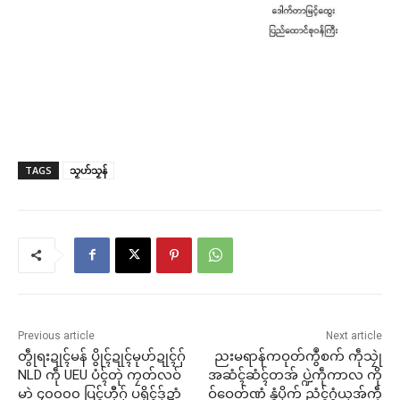
TAGS
သၟဟ်သၟန်
Previous article
Next article
တွဵုရးဍုၚ်မန် ပွိုၚ်ဍုၚ်မုဟ်ဍုၚ်ဂှ်
ညးမရာန်ကဝုတ်ကွဳစက် ကဵုသၠုဲ
NLD ကဵု UEU ပံၚ်တုဲ ကၠတ်လဝ်
အဆံၚ်ဆံၚ်တအ် ပ္ဍဲကဵုကာလ ကို
မာဲ ၄၀၀၀၀ ပြၚ်ဟီုဂှ် ပရိုၚ်ဒှ်ဍာံ
ဝ်ဝေတ်ဏံ နွံပၟိက် ညံၚ်ဂွံယှအ်ကဵု