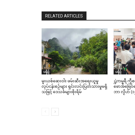
RELATED ARTICLES
ပရိုၚ်
ပရိုၚ်
မူးယစ်ဆေးဝါး ဖမ်းဆီးအရေးယူမှု
ပ္ဍဲကမ္မရဳ ကွ
လုပ်ငန်းစဉ်များ ရှင်းလင်းပြတ်သားမှုမရှိ
ဖောအ်ဗြေဝ်ကေ
သဖြင့် ဒေသခံများစိုးရိမ်
ဘာ လၟိဟ် (၁