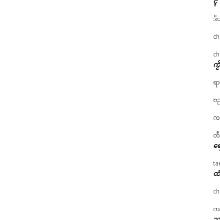
ၚ်
ဒိ
ch
ch
ကၟ
ရာ
ဗည
ကန
တီ
ရေ
ta
ထံ
ch
ကန
သၞ