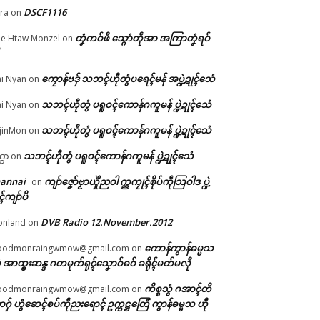
DSCF1116
ra
on
တၞံကဝ်ဖီ သ္ဂောံတဵုအာ အကြာတၞံရဝ်
e Htaw Monzel
on
ကၠောန်ဗဒှ် သဘၚ်ဟီုတွံပရေၚ်မန် အပ္ဍဲဍုၚ်သေံ
i Nyan
on
်
သဘၚ်ဟီုတွံ ပရူဝၚ်ကောန်ဂကူမန် ပ္ဍဲဍုၚ်သေံ
i Nyan
on
သဘၚ်ဟီုတွံ ပရူဝၚ်ကောန်ဂကူမန် ပ္ဍဲဍုၚ်သေံ
jinMon
on
သဘၚ်ဟီုတွံ ပရူဝၚ်ကောန်ဂကူမန် ပ္ဍဲဍုၚ်သေံ
္ကာ
on
hannai
ကျာ်ဇၞော်ဗၟာယှိုဲညဝါ က္ညကၠုၚ်စိုပ်ကဵုသြဝါဒ ပ္ဍဲ
on
ၚ်ကျာ်ပိ
DVB Radio 12.November.2012
onland
on
ကောန်ကွာန်ဓမ္မသ
oodmonraingwmow@gmail.com
on
 အာထ္ၜးဆန္ဒ ဂတမုက်ရုၚ်သၞောဝ်ဓဝ် ခရိုၚ်မတ်မလီု
ကိစ္စသွံ ဂအာၚ်တိ
oodmonraingwmow@gmail.com
on
ဂှ် ဟွံဆေၚ်စပ်ကဵုညးရောၚ် ဥက္ကဋ္ဌတြေံ ကွာန်ဓမ္မသ ဟီု