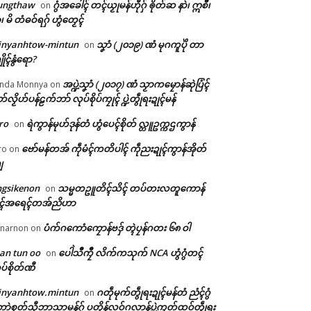
ungthaw
ဂွံအခေါၚ် တၚ်ယၟုမန်ဟီုဂှ် ၜိုတ်ဆ နာဲ၊ ဣစဳ၊
on
ံ၊ မိ တံဓဝ်ရဂှ် ဟွံတၟေၚ်
inyanhtow-mintun
သၞာံ (၂၀၁၉) ဏံ မုဂကူပိုဲ တာ
on
ိုၚ်နွံရော?
အပ္ဍဲသၞာံ (၂၀၁၇) ဏံ သၟာကမၠောန်ဆုဲပြံၚ်
nda Monnya
on
တ်လၟိဟ်ပန်ဠက်ဘာ် လုပ်စိုပ်ကၠုၚ် ပ္ဍဲတွဵုရးဍုၚ်မန်
ro
ရဲကွာန်မုဟ်ဒုန်တံ ဟွံပေၚ်စိုတ် လ္တူဥက္ကဌကွာန်
on
ဗော်မန်တအ် ကဵုမံၚ်ကတိပါၚ် ကဵုညးဍုၚ်ကွာန်အိုတ်
ro
on
ျ
ngsikenon
သမ္မတဥူတိၚ်သိၚ် တပ်တးလတူကောန်
on
ုၚ်အရေၚ်တအ်ညိဟာ
ပံက်ဂကောံကၠောန်ဗဒှ် တ္ၚဲပၠန်ဂတး ၆၈ ဝါ
narnon
on
an tun oo
ပေါဲသဳကၠဳ လိက်ကသုက် NCA ဟွံဂွံတၚ်
on
ပ်စိုတ်ဏီ
inyanhtow.mintun
ဂတဵုမုက်တွဵုရးဍုၚ်မန်တံ ညံၚ်ဂွံ
on
ာဲစုတ်သီုဘာသာမန်ဂှ် ပတိုန်လဝ်ဂလာန်ပ္ဍဲကၠတ်ထဝ်တွဵုရး