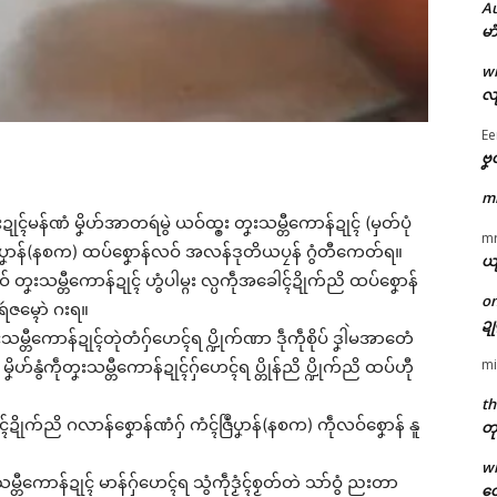
A
မာ
w
လျ
Ee
ဗၞ
m
ဍုၚ်မန်ဏံ မၞိဟ်အာတရဴမွဲ ယဝ်ထ္ၜး တၞးသမ္တီကောန်ဍုၚ် (မှတ်ပုံ
m
ၚ်ဇြဳပၞာန်(နစက) ထပ်စၞောန်လဝ် အလန်ဒုတိယပၠန် ဂွံတီကေတ်ရ။
ယ
ၞးသမ္တီကောန်ဍုၚ် ဟွံပါမ္ဂး လ္ပကဵုအခေါၚ်ဍိုက်ညိ ထပ်စၞောန်
o
ဴဇမ္ၚောဲ ဂးရ။
ဍ
ၞးသမ္တီကောန်ဍုၚ်တုဲတံဂှ်ဟေၚ်ရ ပ္ဍိုက်ဏာ ဒဵုကဵုစိုပ် ဒၞါဲမအာတေံ
mi
မၞိဟ်နွံကဵုတၞးသမ္တီကောန်ဍုၚ်ဂှ်ဟေၚ်ရ ပ္တိုန်ညိ ပ္ဍိုက်ညိ ထပ်ဟီု
th
ၚ်ဍိုက်ညိ ဂလာန်စၞောန်ဏံဂှ် ကံၚ်ဇြဳပၞာန်(နစက) ကဵုလဝ်စၞောန် နူ
တု
w
ၜးတၞးသမ္တီကောန်ဍုၚ် မာန်ဂှ်ဟေၚ်ရ သွံကဵုဒၟံၚ်စၟတ်တဲ သာ်ဝွံ ညးတာ
တေ