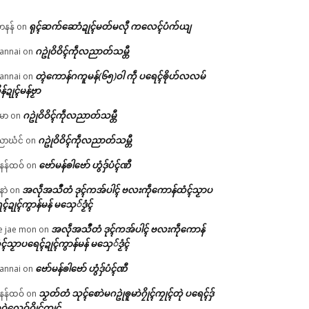
ရုၚ်ဆက်ဆောံဍုၚ်မတ်မလီု ကလေၚ်ပံက်ယျ
ဟနန်
on
ဂဥုဲဝိဝိၚ်ကဵုလညာတ်သမ္တီ
annai
on
တ္ၚဲကောန်ဂကူမန်(၆၅)ဝါ ကဵု ပရေၚ်ၜိုဟ်လလမ်
annai
on
ိန်ဍုၚ်မန်ဗၟာ
ဂဥုဲဝိဝိၚ်ကဵုလညာတ်သမ္တီ
မာ
on
ဂဥုဲဝိဝိၚ်ကဵုလညာတ်သမ္တီ
ာဃံင်
on
ဗော်မန်ၜါဗော် ဟွံဒှ်ပံၚ်ဏီ
န်ထဝ်
on
အလဵုအသဳတံ ဒုၚ်ကအ်ပါၚ် ဗလးကဵုကောန်ထံၚ်သၟာပ
နာဲ
on
ၚ်ဍုၚ်ကွာန်မန် မသှေ်ဒၟံၚ်
အလဵုအသဳတံ ဒုၚ်ကအ်ပါၚ် ဗလးကဵုကောန်
e jae mon
on
ၚ်သၟာပရေၚ်ဍုၚ်ကွာန်မန် မသှေ်ဒၟံၚ်
ဗော်မန်ၜါဗော် ဟွံဒှ်ပံၚ်ဏီ
annai
on
သၟတ်တံ သုၚ်စောဲမဂဥုဲၜူမာဲဂၠိုၚ်ကၠုၚ်တုဲ ပရေၚ်ဒှ်
န်ထဝ်
on
ဝဲလေဝ်ဂၠိုၚ်ကၠုၚ်