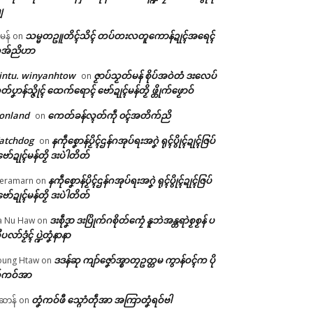
ျ
သမ္မတဥူတိၚ်သိၚ် တပ်တးလတူကောန်ဍုၚ်အရေၚ်
ီမန်
on
အ်ညိဟာ
intu. winyanhtow
ဇၟာပ်သၟတ်မန် စိုပ်အဝဲတံ ဒးလေပ်
on
တ်ပၞာန်သ္ဇိုၚ် ထေက်ရောၚ် ဗော်ဍုၚ်မန်တၟိ ဖ္တိုက်ဖၟောဝ်
onland
ကေတ်ခန်လ္ၚတ်ကဵု ၀ၚ်အတိက်ညိ
on
atchdog
နကဵုစၞောန်ပၟိၚ်ဌန်ဂအုပ်ရးအဂၞဲ ရုၚ်ပွိုၚ်ဍုၚ်ဇြပ်
on
ဗော်ဍုၚ်မန်တၟိ ဒးပဲါတိတ်
နကဵုစၞောန်ပၟိၚ်ဌန်ဂအုပ်ရးအဂၞဲ ရုၚ်ပွိုၚ်ဍုၚ်ဇြပ်
eramarn
on
ဗော်ဍုၚ်မန်တၟိ ဒးပဲါတိတ်
ဒးစဵုဒၞာ ဒးပြိုက်ဂစိုတ်ကၠေံ နူဘဲအန္တရာဲစၟစၟန် ပ
a Nu Haw
on
ုပလာ်ဒၟံၚ် ပ္ဍဲတၞံနာနာ
ဒဒန်ဆု ကျာ်ဇၞော်အ္စာတၠဥတ္တမ ကွာန်ဝၚ်က ပို
ung Htaw
on
်ကဝ်အာ
တၞံကဝ်ဖီ သ္ဂောံတဵုအာ အကြာတၞံရဝ်ဗါ
ဲဆာန်
on