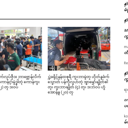
နာ
မံ
နာ
M
ကွ
m
တိ
Re
ပရိုၚ်
နာ
ဳစက်လုပ်ဇီုဒး ဘာဗ္တောန်လိက်
ပ္ဍဲခရိုၚ်နန်ထၜုရဳ ကွးဘာမွဲတၠ ဟိုတ်နူဖံက်
ကွ
ာန်ၚာ်မွဲဒၞါဲတုဲ ကောန်ကွး
သၞောတ် ပန်ကဵုလွဟ်တုဲ အ္စာၝောံချိုတ်ၜါ
၂) တၠ ဒးဝပ်
တၠ၊ ကွးဘာချိုတ် (၄) တၠ၊ ဒးဘဲဝပ် ဟွံ
ရာ
အောန်နူ (၂၀) တၠ
o
ပ
ko
မ်