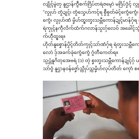
လျိုၚ်မွဲတၠ နူဌာန်ကွဳစက်ဂြိပ်တရဴဇမ္ၚောဲ မဂြိပ်ဒၟံၚ် လ
“လၟုဟ် တၟံဍုၚ်၊ တၟံသၞေဟ်ကၚ်ရ စၟဳစၟတ်မံၚ်ကွေံကွေံ
ကွေံ၊ လၟုဟ်ဏံ မၞိဟ်ထ္ၜးတၞးသမ္တီကောန်ဍုၚ်မာန်ဂှ်ရ 
ရဲကၠုၚ်နကဵုလိက်ထံက်ဂလာန်သၟးဂှ်လေဝ် အခေါၚ်သွံဟွံ
က်ဟီုထ္ၜးရ။
ဟိုတ်နူစၞောန်ပၟိၚ်တိတ်ကၠုၚ်သာ်ဏံဂှ်ရ ရဲတၞးသမ္တီက
လောဲ ဒှ်အခက်ခုဲကွေံကွေံ ဂွံတီကေတ်ရ။
သ္ပပ္တံနူဂိတုအေဗရဴ (၁) တုဲ စၞးတၞးသမ္တီကောန်ဍု
သာ်ဝွံ နူဌာနဝန်ဇၞော်သ္ကိုပ်သ္ကမၞိဟ်လုပ်တိတ် ကေ