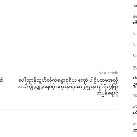
na
ated
Be
© ဌာန်ပရိုၚ်ဗၠးၜးမန်
ဗါ
Na
ုအသဳဍုၚ်ဗၟာတၟိကဵု
တရဴပၠန်ဂတး စိုပ်ဒၟံၚ်ဂၠံၚ်လဵု
ဂၠံၚ်တရဴဂကူမန်ဂှ် စိုပ်မံၚ
Na
စိုတ်အာဇြဳယာန် ဗီုလဵု
ရရော ………
ဂၠံၚ်လဵုရရော …
ၠုၚ်မာန်ရော …
July 21, 2026
March 23, 2026
Sa
ruary 24, 2026
In "လိက်ပရေၚ်"
In "ပရိုၚ်"
ဥက
"လိက်ပရေၚ်"
Next article
c
က်
ပေဲါသၟာန်သွဟ်လိက်ဓမ္မာစရိယ ကေုာံ ပါဠိပထမအလဵု
ဍု
အသဳ ပွိုၚ်ဍုၚ်ရေဝ်ဂှ် ကၠောန်ဗဒှ်အာ ပ္ဍဲဌာနကျာ်ဒဵုတၟံဗြာ
တ်ပၠန်ရောၚ်
M
w
တံ
w
ဘာ