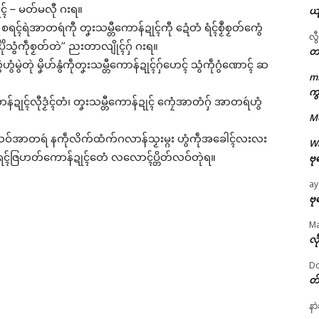
္ဂုၚ် – မတ်မလီု ဂးရ။
ယ
၊ စရၚ်ရဲအာတရဴကီု တၞးသမ္တီကောန်ဍုၚ်ကီု ဍေံတံ ရံၚ်စၟဳစၟတ်ကွေံ
လွ
ပိုဲသွံကဵုစၟတ်တဲ” ညးတာလျိုၚ်ဂှ် ဂးရ။
တ
မွဲတုဲ မၞိဟ်နွံကဵုတၞးသမ္တီကောန်ဍုၚ်ဂှ်ဟေၚ် သွံကဵုဂွံဏောၚ် ဆ
m
ဌာန်ပရိုၚ်ဗၠးၜးမန်
ကွ
ောန်ဍုၚ်လီုဒၟံၚ်တံ၊ တၞးသမ္တီကောန်ဍုၚ် ကၠေံအာတံဂှ် အာတရဴဟွံ
M
ရုဲစှ်
ၚ်ဂှ် ယဝ်အာတရဴ နကဵုလိက်ထံက်ဂလာန်သၟးမ္ဂး ဟွံကဵုအခေါၚ်လးလး
W
ုာံ စရၚ်ဇြဟတ်ကောန်ဍုၚ်တေံ လလောၚ်ပ္တိတ်လဝ်တုဲရ။
ဗု
ပရိုၚ်လက္ကရဴအိုတ်
ay
🏛 လညာတ်ပါ်ပဲါ
ဗု
M
ညးဒါန်လိက်
လီ
Do
ဗွဳဒဳယဵု
တ
ကေတ်အဆက်
နာ