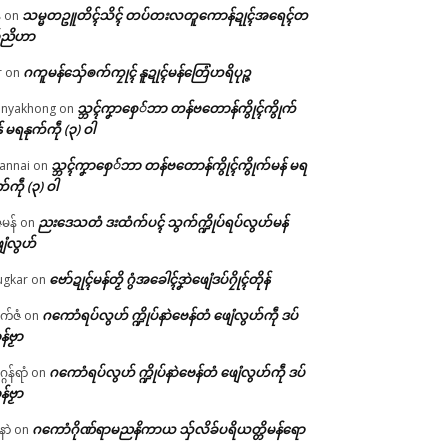
သမ္မတဥူတိၚ်သိၚ် တပ်တးလတူကောန်ဍုၚ်အရေၚ်တ
်
on
်ညိဟာ
ဂကူမန်​သှ်ေၜက်ကၠုၚ် နူဍုၚ်မန်တြေံဟရိပုဉ္ဇ
r
on
သ္ဘၚ်ကၞာစှေ်ဘာ တန်ဗတောန်ကွိုၚ်ကွိုက်
nyakhong
on
် မရနုက်ကဵု (၃) ဝါ
သ္ဘၚ်ကၞာစှေ်ဘာ တန်ဗတောန်ကွိုၚ်ကွိုက်မန် မရ
annai
on
က်ကဵု (၃) ဝါ
ညးဒေသတံ ဒးထံက်ပၚ် သွက်က္ဍိုပ်ရပ်လွဟ်မန်
ဇမန်
on
ေံလွဟ်
ဗော်ဍုၚ်မန်တၟိ ဂွံအခေါၚ်ဒၞာဲဖျေံဒပ်ဂၠိုၚ်တိုန်
gkar
on
ဂကောံရပ်လွဟ် က္ဍိုပ်နာဲဗေန်တံ ဖျေံလွဟ်ကဵု ဒပ်
ုက်ဇံ
on
န်ဗၟာ
ဂကောံရပ်လွဟ် က္ဍိုပ်နာဲဗေန်တံ ဖျေံလွဟ်ကဵု ဒပ်
ဂန်ရာံ
on
န်ဗၟာ
ဂကောံဂိုဏ်ရာမညနိကာယ သှ်လိခ်ပရိယတ္တိမန်ရော
နာဲ
on