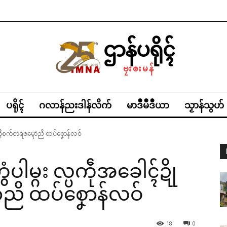
ဌာန်ပရိုၚ်
ဗၠးၜးမန်
ပရိုၚ်
ဂလာန်ညးဒါန်လိက်
မာဒဳမဳဒဳယာ
သၟာန်သွဟ်
်ကွဳစက်တရဴဇမ္ၚောဲညိ ထပ်စၞောန်လဝ်
ံပါမ္ဂး လ္ပကဵုအခေါၚ်ဍို
ဲညိ ထပ်စၞောန်လဝ်
18
0