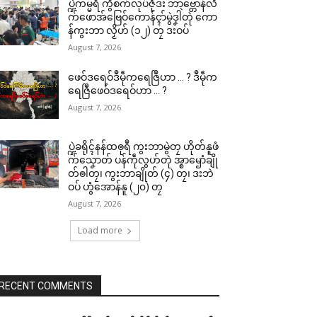
ပ္ဍဲကမ္မရဳ ကွဳစက်လုပ်ဇီုဒး ဘာဗ္တောန်လိ
က်ဖောအ်ဗြေဝ်ကောန်ၚာ်မွဲဒၞါဲတုဲ ကော
န်ကွးဘာ လၟိဟ် (၁၂) တၠ ဒးဝပ်
August 7, 2026
ဖေဝ်ဒရေဝ်ဒဳမဵုကရေဇြဳဟာ … ? ဒဳမဵုက
ရေဇြဳဖေဝ်ဒရေဝ်ဟာ … ?
August 7, 2026
ပ္ဍဲခရိုၚ်နန်ထၜုရဳ ကွးဘာမွဲတၠ ဟိုတ်နူဖံ
က်သၞောတ် ပန်ကဵုလွဟ်တုဲ အ္စာၝောံချို
တ်ၜါတၠ၊ ကွးဘာချိုတ် (၄) တၠ၊ ဒးဘဲ
ဝပ် ဟွံအောန်နူ (၂၀) တၠ
August 7, 2026
Load more
RECENT COMMENTS