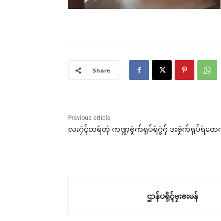
Rel
အလဵ
Share
လစွံ
ဒှ်က
Feb
In 
Previous article
လးဂၠံၚ်တရဴတုဲ ကဏ္ဍဗၟံက်ရုပ်ရဴဂွံဂှ် ဒးဗၟံက်ရုပ်ရဴထေ
ဌာန်ပရိုၚ်ဗၠးၜးမန်