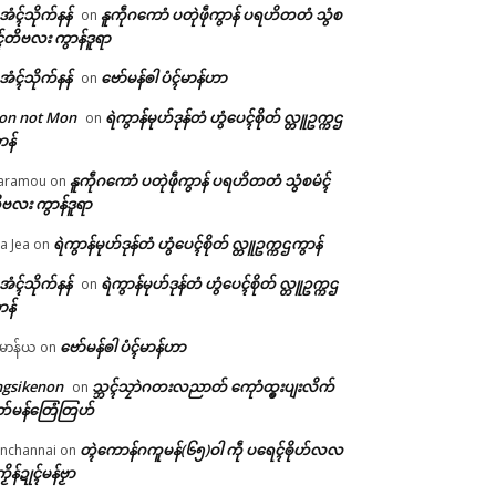
ဲအံၚ်သိုက်နန်
နူကဵုဂကောံ ပတုဲဖဵုကွာန် ပရဟိတတံ သွံစ
on
ၚ်တိဗလး ကွာန်ဒူရာ
ဲအံၚ်သိုက်နန်
ဗော်မန်ၜါ ပံၚ်မာန်ဟာ
on
on not Mon
ရဲကွာန်မုဟ်ဒုန်တံ ဟွံပေၚ်စိုတ် လ္တူဥက္ကဌ
on
ာန်
နူကဵုဂကောံ ပတုဲဖဵုကွာန် ပရဟိတတံ သွံစမံၚ်
aramou
on
ဗလး ကွာန်ဒူရာ
ရဲကွာန်မုဟ်ဒုန်တံ ဟွံပေၚ်စိုတ် လ္တူဥက္ကဌကွာန်
a Jea
on
ဲအံၚ်သိုက်နန်
ရဲကွာန်မုဟ်ဒုန်တံ ဟွံပေၚ်စိုတ် လ္တူဥက္ကဌ
on
ာန်
ဗော်မန်ၜါ ပံၚ်မာန်ဟာ
မာန်ယ
on
ngsikenon
သ္ဘၚ်သၠာဲဂတးလညာတ် ကေုာံထ္ၜးပျးလိက်
on
တ်မန်တြေံတြဟ်
တ္ၚဲကောန်ဂကူမန်(၆၅)ဝါ ကဵု ပရေၚ်ၜိုဟ်လလ
nchannai
on
ကၟိန်ဍုၚ်မန်ဗၟာ