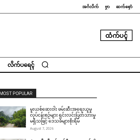
အၚ်္ဂလိက်
ဗၟာ
ဆက်စၠောံ
ထံက်ပၚ်
လိက်ပရေၚ်
MOST POPULAR
မူးယစ်ဆေးဝါး ဖမ်းဆီးအရေးယူမှု
လုပ်ငန်းစဉ်များ ရှင်းလင်းပြတ်သားမှု
မရှိသဖြင့် ဒေသခံများစိုးရိမ်
August 7, 2026