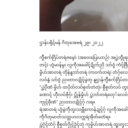
ဌာန်ပရိုၚ်မန် ဂိတုအေဗရဴ ၂၉၊ ၂၀၂၂
ကွဳစက်ဂြိပ်တရဴဇမ္ၚောဲ (အဝေးပြေးယာဉ်) အပ္ဍဲတွဵုရး
တၚ်) ဟွံမာန်မ္ဂး လ္ပကဵုအခေါၚ်ဍိုက်ညိ သာ်ဝွံ ကံ
မၞိဟ်အာတရဴ တိုန်နူဘာ်တရဴ (ကဝက်တရဴ) တံဂှ်လေဝ် တ
လဝ်နွံ သာ်ဝွံ ညးတာလျိုၚ်မွဲတၠ နူဌာန်ကွဳစက်ဂြိပ်တရ
“ပ္ဍဲပိုဲဏံ မၞိဟ် ထပိုတ်လဝ်စၟတ်တဲတုဲ၊ စၟဳစၟတ်လဝ် တ
ဏောၚ် ဟီုလဝ်ဗီုဂှ်၊ ပ္တိုန်မၞိဟ် ပ္ဍဲဘာ်တရဴတှေ်လေဝ် 
ကၠုၚ်ဗီုဏံ” ညးတာလျိုၚ်ဂှ် ဂးရ။
ရဲအာတရဴ ဟွံမွဲကဵုတၞးသမ္တီကောန်ဍုၚ်ဂှ် လ္ပကဵုအခေါ
ကဵုဂိတုမာတ်သတ္တဟလက္ကရဴအိုတ်တေံရ။
ပ္ဍဲဂၠံၚ်တံဂှ် စၟဳစၟတ်ဂၠိုၚ်ဒၟံၚ်တုဲ ကုမၞိဟ်အာတရဴ ထ္