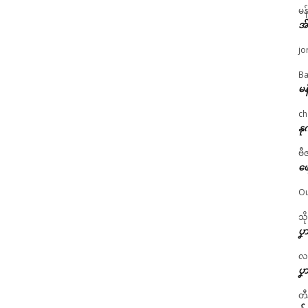
မန
အ
jo
Ba
မန
ch
နု
ဗီ
ဖျ
Ou
သိ
ပၞာ
လဂ္
ပၞာ
တီ