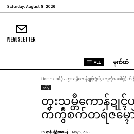
Saturday, August 8, 2026
NEWSLETTER
မုက်တံ
ALL
Home
ပရိုၚ်
တၞးသမ္တီကောန်ဍုၚ်ဟွံပါမ္ဂး လ္ပကဵုအခေါၚ်ဍိုက
ပရိုၚ်
တၞးသမ္တီကောန်ဍုၚ်ဟွ
က်ကွဳစက်တရဴဇမ္ၚော
By
ဌာန်ပရိုၚ်ဗၠးၜးမန်
May 9, 2022