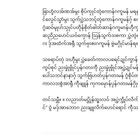
ခြာဟွံလအ်ဏအ်မ္ဂး စိုပ်ကၠုင်တ္ၚဲကောန်ဂကူမန် မရနုက
င်လၟေင်သၞာံမ္ဂး သွက်ပ္ဍဲသဘၚ်တ္ၚဲကောန်ဂကူမန်ဂှ် စကာ
ဂွံဆဝ်မ္ၚုဟ်သၠုင်ပတိုန်စိုတ်ဓါတ်ဆာန်ဂကူမာန်ဟီု
ဆညိညဟေင်ယဝ်ကၠောန် သြန်သွက်ဒးစကာ ပ္ဍဲတ္ၚဲကော
ဂး ဒှ်အထံက်အရီု သွက်ဗၠးၜးဂကူမန် ဗွဲမဂၠိုင်မာန်ရ။
သရောပ်တုဲ ဒးဟီုမ္ဂး ပ္ဍဲခေတ်ကာလပရေင်ဍုင်ကွာန်၊ 
ကွပ်စုင် ညးမၞုံဗွိုင်ပၠန်ဂတးကီု ညးမၞုံဗွိုင်အပ္ဍဲဍုင်
ပေါဲသဘင်နာနာဂှ် သွက်ဇြဟတ်ပၠန်ဂတးမန် ဂွံစိုပ်တရဴမာန
ကာလဒးစွံအာရီု ကဵုဖျူန် ကုကမၠောန်ပၠန်ဂတးမန်ဂၠို
တင်သမ္တီ။ ။ လညာတ်မပ္တိုန်ထ္ၜးလဝ် အပ္ဍဲက္ဍိုပ်လိက်
င်” ဝွံ မဒှ်အာဘောဂ ညးချူလိက်ဟေင်ရောင် ကဵုသမ္တီ