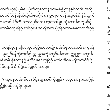
ၚ်
်ကဵု (၇၈) ပၠန်ရ။ ပ္ဍဲကဵုတ္ၚဲကောန်ဂကူမန်နွံ ဌာန်စုင်တအ် အတို
ဒိ
မံင်သြန်အိုတ်လၟိဟ်ဗွဲမဂၠိုင်ရ။ ပ္ဍဲတ္ၚဲကောန်ဂကူမန်ဂှ် ဒှ်ဖဵုသွက်
ch
ကၠာလေဝ် ရံင်ကဵု ကာလပၠန်ဂတး တ္ၚဲဏအ်မ္ဂး တ္ၚဲကောန်ဂကူမန်ဂှ်
ch
န်ဂကူမန်ဂှ် ယဝ်ဂွံဗပေင်ဇြဟတ် ပ္ဍဲပၠန်ဂတးမန်နတဲတအ်ဂှ်မ္
ကၟ
ရာ
ပရေင်ပၞာန် မပြံင်သၠာဲမံၚ်ပ္ဍဲကာလတ္ရဲဏအ်ဂှ်ဇၟာပ်ကောန် ဂကူမန်
ဗည
မန်၊ မ္ရးဍုင်မန်ကီုတအ်ဂှ် လ္တူနူဒးတ္ၚဲတၟေင်မန်နာနာ လ္တူနူဒးကၠောန်
ကန
် နဲကၠောန်ဂွံ နဲဘိုင်ရေင်တၠုၚ်ဂွံ နဲဘိုင်ပါလုပ်ဇြဟတ်ဂွံဂှ် ဒှ်
င်င်ရောင် မိက်ဂွံဆဝ်မ္ၚုဟ် ဏာရ။
တီ
ရေ
 “ဂကူမန်တအ် စိုပ်အခိၚ်ဒးစွံအာရီုကဵုဖျုန် ကမၠောန်ပၠန်ဂတးဂၠိုင်
ta
ဗွဲမရှ်ေသှ်ေရဴဂဴရအဴ။
ထံ
ch
ကန
သၞ