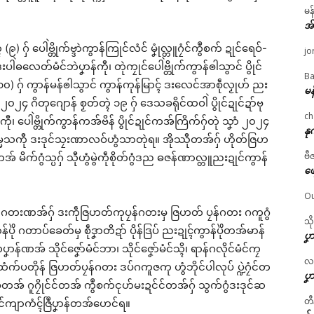
မန
အ
ဂှ် ပေါဲဗ္တိုက်ဗ္ဒာဲကွာန်ကြုင်လံင် မၞုံလ္တူဂၠံင်ကွဳစက် ဍုင်ရေဝ်-
jo
ဲဓလေတ်မံင်ဘဲပၞာန်ကီု၊ တုဲကၠုင်ပေါဲဗ္တိုက်ကွာန်ၜါသွာင် ပွိုင်
Ba
၁၀) ဂှ် ကွာန်မန်ၜါသွာင် ကွာန်ကုန်မြာၚ် ဒးလေင်အာစဵုလၟုဟ် ညး
မန
ာံ ၂၀၂၄ ဂိတုဂျောန် စၟတ်တ္ၚဲ ၁၉ ဂှ် ဒေသခရိုင်ထဝါဲ ပွိုင်ဍုင်ဍာ်ဗု
ch
ာကီု၊ ပေါဲဗ္တိုက်ကွာန်ကအ်ဗိန် ပွိုင်ဍုင်ကအ်ကြိက်ဂှ်တုဲ သၞာံ ၂၀၂၄
နု
ဓမ္မသကီု ဒးဒုင်သၠးဏာလဝ်ဟွံသာတုဲရ။ အိုဿီုတအ်ဂှ် ဟိုတ်ဇြဟ
ဗီ
တအ် မိက်ဂွံသ္ပဂှ် သီုဟွံမွဲကဵုစိုတ်ဂွံဒည ဓဇန်ဏာလ္တူညးဍုင်ကွာန်
ဖျ
Ou
ၠန်ဂတးဏအ်ဂှ် ဒးကဵုဇြဟတ်ကုပၠန်ဂတးမှ ဇြဟတ် ပၠန်ဂတး ဂကူဂွံ
သိ
ိုဲ ဂတာပ်ခေတ်မှ စဵုဒၞာတိဍာ် ပိုန်ဒြပ် ညးဍုၚ်ကွာန်ပိုဲတအ်မာန်
ပၞာ
်ဏအ် သိုင်ဇၞော်မံင်ဘာ၊ သိုင်ဇၞော်မံင်သ္ၚိ၊ ရာန်ဂလိုင်မံင်ကၠ
လဂ္
 ထံက်ပတိုန် ဇြဟတ်ပၠန်ဂတး ဒပ်ဂကူဇကု ဟွံဘိုင်ပါလုပ် ပ္ဍဲဂၠံင်တ
ပၞာ
ဝ်တအ် ဂူဂၠိုင်င်တအ် ကွဳစက်ၚုဟ်မးဍင်င်တအ်ဂှ် သွက်ဂွံဒးဒုင်ဆ
တီ
ၜင်ကျာကံၚ်ဇြဳပၞာန်တအ်ဟေင်ရ။