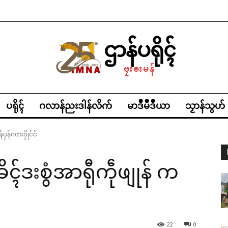
ဌာန်ပရိုၚ်
ဗၠးၜးမန်
ပရိုၚ်
ဂလာန်ညးဒါန်လိက်
မာဒဳမဳဒဳယာ
သၟာန်သွဟ်
ပၠန်ဂတးဂၠိုင်င်
ၚ်ဒးစွံအာရီုကဵုဖျုန် က
22
0