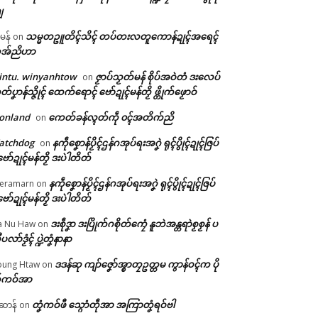
ျ
သမ္မတဥူတိၚ်သိၚ် တပ်တးလတူကောန်ဍုၚ်အရေၚ်
ီမန်
on
အ်ညိဟာ
intu. winyanhtow
ဇၟာပ်သၟတ်မန် စိုပ်အဝဲတံ ဒးလေပ်
on
တ်ပၞာန်သ္ဇိုၚ် ထေက်ရောၚ် ဗော်ဍုၚ်မန်တၟိ ဖ္တိုက်ဖၟောဝ်
onland
ကေတ်ခန်လ္ၚတ်ကဵု ၀ၚ်အတိက်ညိ
on
atchdog
နကဵုစၞောန်ပၟိၚ်ဌန်ဂအုပ်ရးအဂၞဲ ရုၚ်ပွိုၚ်ဍုၚ်ဇြပ်
on
ဗော်ဍုၚ်မန်တၟိ ဒးပဲါတိတ်
နကဵုစၞောန်ပၟိၚ်ဌန်ဂအုပ်ရးအဂၞဲ ရုၚ်ပွိုၚ်ဍုၚ်ဇြပ်
eramarn
on
ဗော်ဍုၚ်မန်တၟိ ဒးပဲါတိတ်
ဒးစဵုဒၞာ ဒးပြိုက်ဂစိုတ်ကၠေံ နူဘဲအန္တရာဲစၟစၟန် ပ
a Nu Haw
on
ုပလာ်ဒၟံၚ် ပ္ဍဲတၞံနာနာ
ဒဒန်ဆု ကျာ်ဇၞော်အ္စာတၠဥတ္တမ ကွာန်ဝၚ်က ပို
ung Htaw
on
်ကဝ်အာ
တၞံကဝ်ဖီ သ္ဂောံတဵုအာ အကြာတၞံရဝ်ဗါ
ဲဆာန်
on