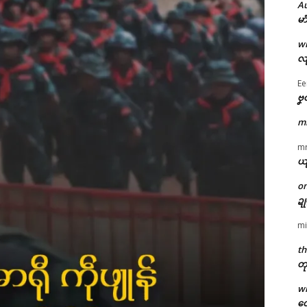
A
မာ
w
လျ
Ee
ဗၞ
m
m
ယ
o
ဍ
mi
th
တု
w
တေ