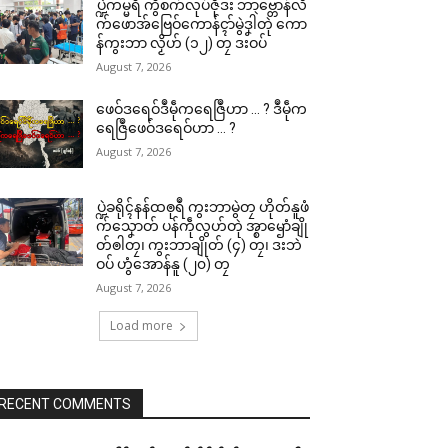
ပ္ဍဲကမ္မရဳ ကွဳစက်လုပ်ဇီုဒး ဘာဗ္တောန်လိ
က်ဖောအ်ဗြေဝ်ကောန်ၚာ်မွဲဒၞါဲတုဲ ကော
န်ကွးဘာ လၟိဟ် (၁၂) တၠ ဒးဝပ်
August 7, 2026
ဖေဝ်ဒရေဝ်ဒဳမဵုကရေဇြဳဟာ … ? ဒဳမဵုက
ရေဇြဳဖေဝ်ဒရေဝ်ဟာ … ?
August 7, 2026
ပ္ဍဲခရိုၚ်နန်ထၜုရဳ ကွးဘာမွဲတၠ ဟိုတ်နူဖံ
က်သၞောတ် ပန်ကဵုလွဟ်တုဲ အ္စာၝောံချို
တ်ၜါတၠ၊ ကွးဘာချိုတ် (၄) တၠ၊ ဒးဘဲ
ဝပ် ဟွံအောန်နူ (၂၀) တၠ
August 7, 2026
Load more
RECENT COMMENTS