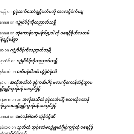
ရုၚ်ဆက်ဆောံဍုၚ်မတ်မလီု ကလေၚ်ပံက်ယျ
ဟနန်
on
ဂဥုဲဝိဝိၚ်ကဵုလညာတ်သမ္တီ
annai
on
တ္ၚဲကောန်ဂကူမန်(၆၅)ဝါ ကဵု ပရေၚ်ၜိုဟ်လလမ်
annai
on
ိန်ဍုၚ်မန်ဗၟာ
ဂဥုဲဝိဝိၚ်ကဵုလညာတ်သမ္တီ
မာ
on
ဂဥုဲဝိဝိၚ်ကဵုလညာတ်သမ္တီ
ာဃံင်
on
ဗော်မန်ၜါဗော် ဟွံဒှ်ပံၚ်ဏီ
န်ထဝ်
on
အလဵုအသဳတံ ဒုၚ်ကအ်ပါၚ် ဗလးကဵုကောန်ထံၚ်သၟာပ
နာဲ
on
ၚ်ဍုၚ်ကွာန်မန် မသှေ်ဒၟံၚ်
အလဵုအသဳတံ ဒုၚ်ကအ်ပါၚ် ဗလးကဵုကောန်
e jae mon
on
ၚ်သၟာပရေၚ်ဍုၚ်ကွာန်မန် မသှေ်ဒၟံၚ်
ဗော်မန်ၜါဗော် ဟွံဒှ်ပံၚ်ဏီ
annai
on
သၟတ်တံ သုၚ်စောဲမဂဥုဲၜူမာဲဂၠိုၚ်ကၠုၚ်တုဲ ပရေၚ်ဒှ်
န်ထဝ်
on
ဝဲလေဝ်ဂၠိုၚ်ကၠုၚ်