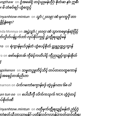
ungthaw
ဂွံအခေါၚ် တၚ်ယၟုမန်ဟီုဂှ် ၜိုတ်ဆ နာဲ၊ ဣစဳ၊
on
ံ၊ မိ တံဓဝ်ရဂှ် ဟွံတၟေၚ်
inyanhtow-mintun
သၞာံ (၂၀၁၉) ဏံ မုဂကူပိုဲ တာ
on
ိုၚ်နွံရော?
အပ္ဍဲသၞာံ (၂၀၁၇) ဏံ သၟာကမၠောန်ဆုဲပြံၚ်
nda Monnya
on
တ်လၟိဟ်ပန်ဠက်ဘာ် လုပ်စိုပ်ကၠုၚ် ပ္ဍဲတွဵုရးဍုၚ်မန်
ro
ရဲကွာန်မုဟ်ဒုန်တံ ဟွံပေၚ်စိုတ် လ္တူဥက္ကဌကွာန်
on
ဗော်မန်တအ် ကဵုမံၚ်ကတိပါၚ် ကဵုညးဍုၚ်ကွာန်အိုတ်
ro
on
ျ
ngsikenon
သမ္မတဥူတိၚ်သိၚ် တပ်တးလတူကောန်
on
ုၚ်အရေၚ်တအ်ညိဟာ
ပံက်ဂကောံကၠောန်ဗဒှ် တ္ၚဲပၠန်ဂတး ၆၈ ဝါ
narnon
on
an tun oo
ပေါဲသဳကၠဳ လိက်ကသုက် NCA ဟွံဂွံတၚ်
on
ပ်စိုတ်ဏီ
inyanhtow.mintun
ဂတဵုမုက်တွဵုရးဍုၚ်မန်တံ ညံၚ်ဂွံ
on
ာဲစုတ်သီုဘာသာမန်ဂှ် ပတိုန်လဝ်ဂလာန်ပ္ဍဲကၠတ်ထဝ်တွဵုရး