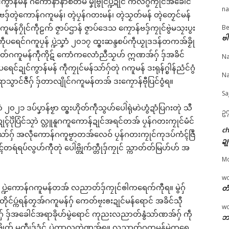
ကွာန်မန် ဂကောံနာနာစတမ် မၞုံဗွိုင်ပ္ဍဲဍုင် ကလိဂွံကၠုင်အခေါင်
na
ှ်တ္ၚဲကောန်ဂကူမန်၊ တ္ၚဲပၠန်ဂတးမန်၊ တ္ၚဲသၟတ်မန် တ္ၚဲတၟေင်မန်
Be
ူမန်ဂၠိုင်ကဵုဠက် ဇၟာပ်ဌာန် ဇၟာပ်ဒေသ ကၠောန်ဗဒှ်ကၠုင်ဗွဲမသၠးပွး
© ဌာန်ပရိုၚ်ဗၠးၜးမန်
ဗါ
ဵုပရေင်ဂကူပၠန် ပ္ဍဲသၞာံ ၂၀၁၇ ထ္ၜးဆန္ဒစပ်ကဵုယၟုဒဒန်တကအ်ခၟို
ြဟတ်ဂကူမန်ကဵုကိုဋ် ကောံကလောံညဳသၟဟ် ဣဏအ်ဂှ် ဒှ်အခိင်
Na
ၞော်ပရေၚ်ဍုၚ်သ္အာၚ်
မုဟိုတ်အလဵုအသဳဗၟာအဆ
ပေါဲရုဲမာဲ ဒပ်ပၞာန်ဗၟာကၠေ
 ဆဵုကဵုသမ္မတတၟိဍုၚ်
က်က် ဂွံပတှ်ေအလဵုသဳဍုင်
တုဲဒှ်အာတုဲ …..
ဍုင်ကွာန်မန် ကဵုကၠုင်မန်သာ်ဂှ်တုဲ ဂကူမန် ဒးရုန်ဂ္စါန်ညံင်ဂွံ
Na
ဂှ် မူအကာဲအရာတၟေၚ်
ကြုက်ရော
January 28, 2026
သွာင်ဇဳဂှ် ဒှ်တာလျိုင်ဂကူမန်တအ် ဒးကၠောန်ဗီုပြင်ဝွံရ။
 (၁)
June 23, 2026
In "လညာတ်ပါ်ပါဲ"
Sa
il 27, 2026
In "ပရိုၚ်"
 ၂၀၂၁ ဒပ်ပၞာန်ဗၟာ ထ္ၜးဟိုတ်ကဵုသွဟ်ပေါဲရုဲမာဲဟွံဍာံပြဂးတုဲ သီ
"လိက်ပရေၚ်"
ဥက
ုၚ်ပိုဲပြံင်သၠာဲ လ္တူနူဂကူကောန်ဍုင်အရင်တအ် ပၠန်ဂတးကၠုင်မံင်
c
ဂှ် အလဵုကောန်ဂကူဗၟာတအ်လေဝ် ပၠန်ဂတးကၠုင်ကုဒပ်ကံၚ်ဇြဳ
ဍု
ၚ်တရဴရပ်လွဟ်ကီုတုဲ ပေါဲဗ္တိုက်က္တဵုဒှ်ကၠုင် သ္ကာတ်တ်မြဟ်ဟ် အ
M
w
်တုဲ ပ္ဍဲကောန်ဂကူမန်တအ် လညာတ်ဒှ်ကၠုင်ၜါကရေက်ကီုရ။ မွဲဂှ်
တံ
င်ပ္ကဴရန်တၟအ်ဂကူမန်ဂှ် ကေတ်ဗၠးၜးဍုင်မန်ရောင် အခိင်သီု
w
ှ် ဒှ်အခေါင်အရာခိုဟ်မွဲရောင် ကုညးလညာတ်နွံသာ်ဏအ်ဂှ် ကဵု
ဘာ
ါဲဗ္တိုက် မက္တဵုဒှ်ဒၟံင် ပ္ဍဲကာလတ္ရဲဏအ်ရ။ လညာတ်ဂကူမန်မွဲကရေ