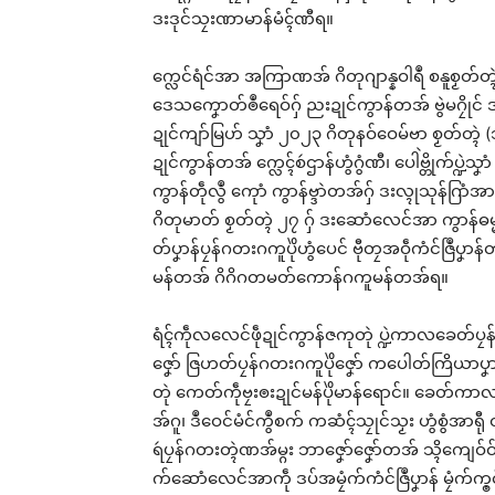
ဒးဒုင်သၠးဏာမာန်မံၚ်ဏီရ။
က္လေင်ရံင်အာ အကြာဏအ် ဂိတုဂျာန္နဝါရဳ စနူစၟတ်တ္ၚဲ (၉) 
ဒေသကၞောတ်ၜဳရေဝ်ဂှ် ညးဍုင်ကွာန်တအ် ဗွဲမဂၠိုင် ဒးပါ
ဍုင်ကျာ်မြဟ် သၞာံ ၂၀၂၃ ဂိတုနဝ်ဝေမ်ဗာ စၟတ်တ္ၚဲ (
ဍုင်ကွာန်တအ် က္လေၚ်စဴဌာန်ဟွံဂွံဏီ၊ ပေါဲဗ္တိုက်ပ္ဍဲသၞ
ကွာန်တဵုလွဳ ကေုာံ ကွာန်ဗ္ဒာဲတအ်ဂှ် ဒးလ္ၚုသုန်ဂြာံအ
ဂိတုမာတ် စၟတ်တ္ၚဲ ၂၇ ဂှ် ဒးဆောံလေင်အာ ကွာန်
တ်ပၞာန်ပၠန်ဂတးဂကူပိုဲဟွံပေင် ဗီုတၠအဝဵုကံင်ဇြဳပၞာန်
မန်တအ် ဂိဂိဂတမတ်ကောန်ဂကူမန်တအ်ရ။
ရံၚ်ကဵုလလေင်ဖဵုဍုင်ကွာန်ဇကုတုဲ ပ္ဍဲကာလခေတ်ပ
ဇၞော် ဇြဟတ်ပၠန်ဂတးဂကူပိုဲဇၞော် ကပေါတ်ကြိယာပၞာန်ပ
တုဲ ကေတ်ကဵုဗၠးၜးဍုင်မန်ပိုဲမာန်ရောင်။ ခေတ်ကာလပၞာန
အ်ဂူ၊ ဒဳဝေင်မံင်ကွဳစက် ကဆံၚ်သၠုင်သၟး ဟွံစွံအာရီု
ရဴပၠန်ဂတးတ္ၚဲဏအ်မ္ဂး ဘာဇၞော်ဇၞော်တအ် သ္ၚိကျေဝ်
က်ဆောံလေင်အာကဵု ဒပ်အမၠံက်ကံင်ဇြဳပၞာန် မၠံက်က္