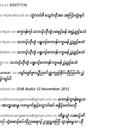
DSCF1116
ra
on
တၞံကဝ်ဖီ သ္ဂောံတဵုအာ အကြာတၞံရဝ်
e Htaw Monzel
on
ကၠောန်ဗဒှ် သဘၚ်ဟီုတွံပရေၚ်မန် အပ္ဍဲဍုၚ်သေံ
i Nyan
on
ာန်
သဘၚ်ဟီုတွံ ပရူဝၚ်ကောန်ဂကူမန် ပ္ဍဲဍုၚ်သေံ
i Nyan
on
သဘၚ်ဟီုတွံ ပရူဝၚ်ကောန်ဂကူမန် ပ္ဍဲဍုၚ်သေံ
jinMon
on
သဘၚ်ဟီုတွံ ပရူဝၚ်ကောန်ဂကူမန် ပ္ဍဲဍုၚ်သေံ
္ကာ
on
hannai
ကျာ်ဇၞော်ဗၟာယှိုဲညဝါ က္ညကၠုၚ်စိုပ်ကဵုသြဝါဒ ပ္ဍဲ
on
ၚ်ကျာ်ပိ
DVB Radio 12.November.2012
onland
on
ကောန်ကွာန်ဓမ္မသ
oodmonraingwmow@gmail.com
on
 အာထ္ၜးဆန္ဒ ဂတမုက်ရုၚ်သၞောဝ်ဓဝ် ခရိုၚ်မတ်မလီု
ကိစ္စသွံ ဂအာၚ်တိ
oodmonraingwmow@gmail.com
on
ဂှ် ဟွံဆေၚ်စပ်ကဵုညးရောၚ် ဥက္ကဋ္ဌတြေံ ကွာန်ဓမ္မသ ဟီု