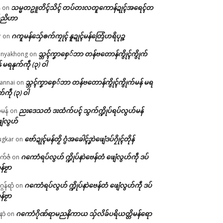
သမ္မတဥူတိၚ်သိၚ် တပ်တးလတူကောန်ဍုၚ်အရေၚ်တ
်
on
်ညိဟာ
ဂကူမန်​သှ်ေၜက်ကၠုၚ် နူဍုၚ်မန်တြေံဟရိပုဉ္ဇ
r
on
သ္ဘၚ်ကၞာစှေ်ဘာ တန်ဗတောန်ကွိုၚ်ကွိုက်
nyakhong
on
် မရနုက်ကဵု (၃) ဝါ
သ္ဘၚ်ကၞာစှေ်ဘာ တန်ဗတောန်ကွိုၚ်ကွိုက်မန် မရ
annai
on
က်ကဵု (၃) ဝါ
ညးဒေသတံ ဒးထံက်ပၚ် သွက်က္ဍိုပ်ရပ်လွဟ်မန်
ဇမန်
on
ေံလွဟ်
ဗော်ဍုၚ်မန်တၟိ ဂွံအခေါၚ်ဒၞာဲဖျေံဒပ်ဂၠိုၚ်တိုန်
gkar
on
ဂကောံရပ်လွဟ် က္ဍိုပ်နာဲဗေန်တံ ဖျေံလွဟ်ကဵု ဒပ်
ုက်ဇံ
on
န်ဗၟာ
ဂကောံရပ်လွဟ် က္ဍိုပ်နာဲဗေန်တံ ဖျေံလွဟ်ကဵု ဒပ်
ဂန်ရာံ
on
န်ဗၟာ
ဂကောံဂိုဏ်ရာမညနိကာယ သှ်လိခ်ပရိယတ္တိမန်ရော
နာဲ
on