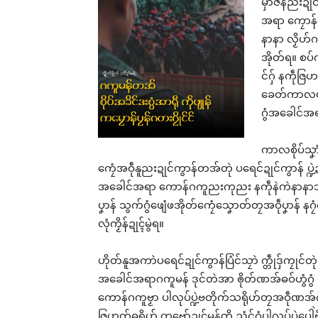
မှာဇန်ညးဍုင်
အရာ ကၠောန်ဗဒ
နာနာ လၟိဟ်ဂက
အိုတ်ရ။ စပ်က
င်ဂှ် နကဵုဇ
ဝန်ဇ
သေံ
ခေတ်ကာလပရေင်
ဗၟာ
ဂွံအခေါင်အရာ
ရော
Apr
ကာလစိုပ်သၞာံ
In 
ကၠေံအဝဵုနူညးဍုင်ကွာန်တအ်တုဲ ပရေင်ဍုင်ကွာန် ပ္ဍဲဍ
အခေါင်အရာ ကောန်ဂကူညးကုညး နကဵုနဲကဲနာနာသာ်
ပၞာန် သွက်ဂွံဖျေံဖအိုတ်ကၠေံသၞောတ်တၠအဝဵုပၞာန် နဂၠံ
လုံကၟိန်ဍုၚ်မွဲရ။
ဟိုတ်နူအကာဲပရေင်ဍုင်ကွာန်ပြံင်သၠာဲ က္တဵုဒှ်ကၠုင
အခေါင်အရာဂကူမန် ဒုင်တဲအာ ၜိုတ်ဏအ်ဓဝ်ဟွံဂွံ တို
ကောန်ဂကူဗၟာ ပါလုပ်ပ္ဍဲဗတိုက်သရိုဟ်တၠအဝဵုဏအ်ဂ
ဇြဟတ်ဓရိုဟ် ကုဗော်ဍုၚ်မန်တၟိ ညံင်ဂွံပါလုပ်ပ္ဍဲပေ