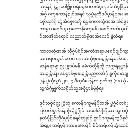
က်ပၠန်ဂှ် လ္တူပေါဲဗ္တိုက်ရဲမပၠန်ဂတးမံၚ်ကုဒပ်ကံၚ်
အ်ဂှ် ဂကူကောန်ဍုင်အရင် သ္ပပ္တံနူကဵုဒပ်ပၞာန်ဗၠးၜး က
စှော်သၞာံဂှ် ဟွံအံင်ဇၞးတှ်ေ ရဲပၠန်ဂတးတ္ၚဲဏအ် အ
တးမ္ဂး ပရေင်ပညာကောန်ဂကူမန် ပရေင်ထတ်ယုက်ကေ
င်အာအိုတ်ရောင် လညာတ်ဗီုဏအ်လေဝ် နွံတဴရ။
ကာလတ္ၚဲဏအ် သ္ၚဳဂၠိပ်ရံင်အကာဲအရာပရေင်ဍုင်ကွာန
ဆက်ရပ်လွဟ်ဟေင် ကေတ်ကဵုဗၠးၜးဍုၚ်မန်မာန်ရောင
မာန်ရောမ္ဂး လ္တူနူဒပ်မန် မမံက်တိုန်တၟိ လက္ကရဴနူပၞာ
တးဍုၚ်မန်၊ ဒပ်ပၞာန်ဗၠးၜးဍုၚ်မည်တအ်ဂှ် နူကဵုဗော်ဍု
ပၠန် ပ္ဍဲကဵုသၞာံ ၂၀၂၄ ဂိတုဒဳဇြေန်ဗာ စၟတ်တ္ၚဲ (၁၉
သွက်ဂွံဗ္တိုက်သရိုဟ်တၠအဝဵုပၞာန်မွဲစွံရ။
ဒုင်သဇိုင်လ္တူဝွံတုဲ ကောန်ဂကူမန်ပိုဲတအ် ပ္ဍဲဂ
ဇြဟတ်ပၞာန်မန် ဗီုလဵုဂွံဂၠိုင် ကပေါတ်ကြိယာ သွက်ဂွံဗ္တ
နတဲဗီုပြင်လဵုဂွံပူဗိုင်ရေင်တၠုင်ဂှ် ဇၟာပ်ဂကူမန်
အ်ရမ္ဂး တရဴပၠန်ဂတးဗၠးၜးမန်ဂှ် စိုပ်တရဴမာန်ဟွံသေင်ရ