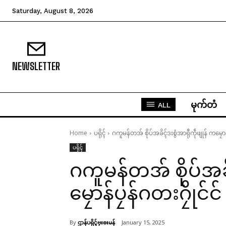
Saturday, August 8, 2026
NEWSLETTER
မုက်တံ
ALL
Home
ပရိုၚ်
ဂကူမန်တအ် စိုပ်အခိၚ်ဒးစွံအာရီုကဵုဖျုန် ကမၠောန်
ပရိုၚ်
ဂကူမန်တအ် စိုပ်အခိ
မၠောန်ပၠန်ဂတးဂၠိုင်င်
By
ဌာန်ပရိုၚ်ဗၠးၜးမန်
January 15, 2025