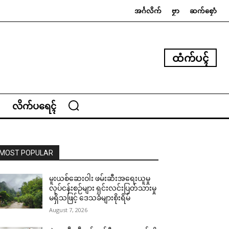
အၚ်္ဂလိက်
ဗၟာ
ဆက်စၠောံ
ထံက်ပၚ်
လိက်ပရေၚ်
MOST POPULAR
မူးယစ်ဆေးဝါး ဖမ်းဆီးအရေးယူမှု
လုပ်ငန်းစဉ်များ ရှင်းလင်းပြတ်သားမှု
မရှိသဖြင့် ဒေသခံများစိုးရိမ်
August 7, 2026