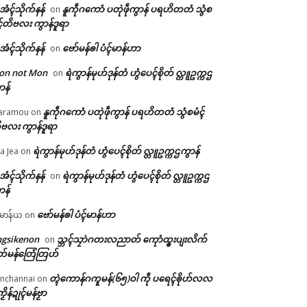
ဲအံၚ်သိုက်နန်
နူကဵုဂကောံ ပတုဲဖဵုကွာန် ပရဟိတတံ သွံစ
on
ၚ်တိဗလး ကွာန်ဒူရာ
ဲအံၚ်သိုက်နန်
ဗော်မန်ၜါ ပံၚ်မာန်ဟာ
on
on not Mon
ရဲကွာန်မုဟ်ဒုန်တံ ဟွံပေၚ်စိုတ် လ္တူဥက္ကဌ
on
ာန်
နူကဵုဂကောံ ပတုဲဖဵုကွာန် ပရဟိတတံ သွံစမံၚ်
aramou
on
ဗလး ကွာန်ဒူရာ
ရဲကွာန်မုဟ်ဒုန်တံ ဟွံပေၚ်စိုတ် လ္တူဥက္ကဌကွာန်
a Jea
on
ဲအံၚ်သိုက်နန်
ရဲကွာန်မုဟ်ဒုန်တံ ဟွံပေၚ်စိုတ် လ္တူဥက္ကဌ
on
ာန်
ဗော်မန်ၜါ ပံၚ်မာန်ဟာ
မာန်ယ
on
ngsikenon
သ္ဘၚ်သၠာဲဂတးလညာတ် ကေုာံထ္ၜးပျးလိက်
on
တ်မန်တြေံတြဟ်
တ္ၚဲကောန်ဂကူမန်(၆၅)ဝါ ကဵု ပရေၚ်ၜိုဟ်လလ
nchannai
on
ကၟိန်ဍုၚ်မန်ဗၟာ