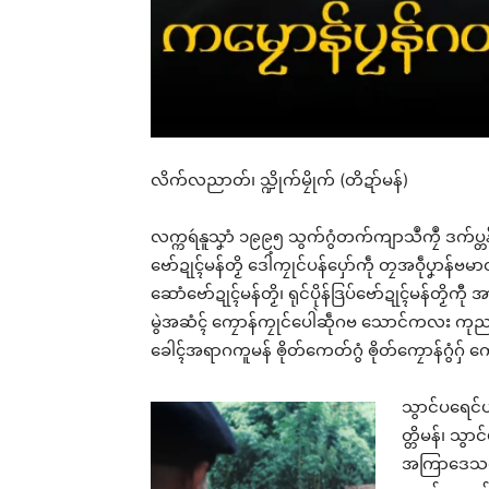
လိက်လညာတ်၊ သ္ဍိုက်မၠိုက် (တိဍာ်မန်)
လက္ကရဴနူသၞာံ ၁၉၉၅ သွက်ဂွံတက်ကျာသဳကၠဳ ဒက်ပ္
ဗော်ဍုၚ်မန်တၟိ ဒေါံကၠုင်ပန်ပှော်ကဵု တၠအဝဵုပၞာန်ဗမာ
ဆောံဗော်ဍုၚ်မန်တၟိ၊ ရုင်ပိုန်ဒြပ်ဗော်ဍုၚ်မန်တၟိကီု အာ
မွဲအဆံၚ် ကၠောန်ကၠုင်ပေါဲဆဵုဂဗ သောင်ကလး ကုညးဍုင
ခေါၚ်အရာဂကူမန် ၜိုတ်ကေတ်ဂွံ ၜိုတ်ကၠောန်ဂွံဂှ် 
သွာင်ပရေင်
တ္တိမန်၊ သွာ
အကြာဒေသကွာန
Rel