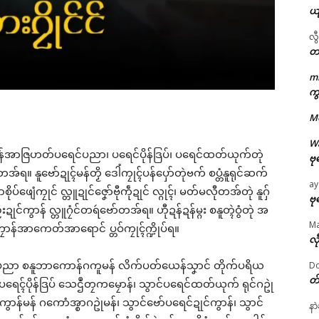
ယ
လွ
တ
m
ဌာန်ပရိုၚ်ဗၠးၜးမန်
ကွ
M
ရုဲစှ်
W
တန်အာဇြဟတ်ပရေင်ပညာ၊ ပရေင်ပိုန်ဒြပ်၊ ပရေင်ထတ်ယုက်တုဲ
ဗု
ပရိုၚ်လက္ကရဴအိုတ်
တအ်ရ။ နူဗော်ဍုၚ်မန်တၟိ ဒေါံကၠုၚ်ပန်ပှော်တုဲဗက် စပ္တံနူရုင်ဆက်
ay
စိုပ်ဖျေံကၠုင် လ္တူဍုင်ဇၞော်ဗီုကဵုဍုင် လ္ဂုၚ်၊ မတ်မလီုတအ်တုဲ နူဂှ်
🏛 လညာတ်ပါ်ပဲါ
ဗု
်ကွာန် လ္တူဂၠံင်တရဴဗော်တအ်ရ။ ဟီုဍန်ဍန်မ္ဂး စနူတ္ၚဲဝွံတုဲ အ
M
ကၠောန်အာကေတ်အာရောင် ပ္တဝ်ကၠုၚ်က္ဍိုပ်ရ။
ညးဒါန်လိက်
လီ
ပညာ စနူဘာကောန်ဂကူမန် လိက်ပတ်ယေန်သၞာင် တိုက်ပရိယ
Do
ဗွဳဒဳယဵု
တ
င်ပရေၚ်ပိုန်ဒြပ် သေဌဳတၠကမၠောန်၊ သွာင်ပရေင်ထတ်ယုက် ရုင်ဂဥုဲ
်မန် ဂကောံအ္စာဂဥုဲမန်၊ သွာင်ဗော်ပရေင်ဍုင်ကွာန်၊ သွာင်
ကေတ်အဆက်
နာ
ated