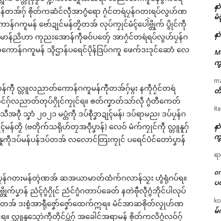
နာ
ဇြဳပၞာန်တအ်ဂှ် ၜိုတ်ကဆံင်လဵုအာဂွံရော ဂၠံင်တရဴပၠန်ဂတးရပ်လွဟ်ဏ
မံ
ောန်ဂကူမန် ဗော်ဍုင်မန်တၟိတအ် လုပ်ကၠုင်မံၚ်ပေါဲဗ္တိုက် ပွိုင်ကဵု
နာ
ံင်ဇၞးမာန်ညိဟာ ကုညးအောန်ကဵုဓဝ်ပတှ်ေ အာဂၠံင်တရဴရပ်လွဟ်ပၠန်ဂ
ာန်ဂကူမန် သ္ၚိဌာန်ပရေင်ပိုန်ဒြပ်ဂကူ ဖေက်ဒးဒုင်ဆောံ လေ
M
ကွ
m
်ကီု လ္တူလညာတ်ကောန်ဂကူမန်ကီုတအ်ဂှ်မ္ဂး နကဵုဂၠံင်တရဴ
တိ
်ဂှ်လညာတ်တုပ်ဂၠိုင်ကၠုင်ရ။ ၜတ်ကၞာတ်သာ်လဵု ဂွံတီကေတ်
Re
န်သီအဝဵု သၞာံ ၂၀၂၁ မပ္တံကဵု ဒပ်စဵုဒၞာဍုၚ်မန်၊ ဒပ်ရာမည၊ ဒပ်ပၠန်ဂ
နာ
ၚ်မန်တၟိ (ဗတိုက်သရိုဟ်တၠအဝဵုပၞာန်) လေဝ် မံက်ကၠုင်ကီု လ္တူနူဂှ်
ကွ
) ဂှ် နူကဵုဒပ်မန်ပန်ဒပ်တအ် လလောင်တြးကၠုင် ပရေင်ပံင်တောဲပၞာန်
ရာ
o
ၠံင်တရဴပၠန်ဂတးမန်တ္ၚဲဏအ် ဆအယာမာတ်ထံက်ဂလာန်သၟး ဟွံရုံဂပ်ရ။
ပ
ိုက်ပၞာန် ညံၚ်ဂွံဂၠိုင် ညံင်ဂွံဂတာပ်ခေတ် နတဲဗီုလဵုဂွံဘိုင်ပါလုပ်
ko
ကွပ်စုင်တအ် ဒးစွံအာရီုဇၞော်ဇၞော်ထေက်ဣရ။ မံင်အာဆၜိုတ်လၟုဟ်ဏ
မ်
။ လ္တူနူသ္ၚောဲကဵုတိုင်ပ္ကဴဂှ် အခေါင်အရာမန် ၜိုတ်ကလိဂွံလဝ်ဂှ်