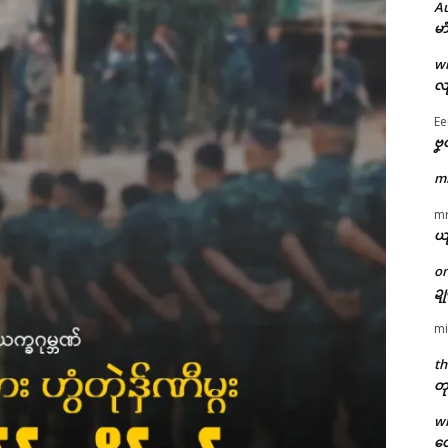
A
မာ
w
လျ
Ee
ဗၞ
m
m
ယ
o
ဍ
mi
th
တု
w
တေ