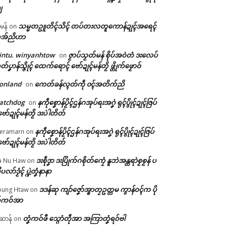
ျ
သမ္မတဥူတိၚ်သိၚ် တပ်တးလတူကောန်ဍုၚ်အရေၚ်
ီမန်
on
အ်ညိဟာ
intu. winyanhtow
ဇၟာပ်သၟတ်မန် စိုပ်အဝဲတံ ဒးလေပ်
on
တ်ပၞာန်သ္ဇိုၚ် ထေက်ရောၚ် ဗော်ဍုၚ်မန်တၟိ ဖ္တိုက်ဖၟောဝ်
onland
ကေတ်ခန်လ္ၚတ်ကဵု ၀ၚ်အတိက်ညိ
on
atchdog
နကဵုစၞောန်ပၟိၚ်ဌန်ဂအုပ်ရးအဂၞဲ ရုၚ်ပွိုၚ်ဍုၚ်ဇြပ်
on
ဗော်ဍုၚ်မန်တၟိ ဒးပဲါတိတ်
နကဵုစၞောန်ပၟိၚ်ဌန်ဂအုပ်ရးအဂၞဲ ရုၚ်ပွိုၚ်ဍုၚ်ဇြပ်
eramarn
on
ဗော်ဍုၚ်မန်တၟိ ဒးပဲါတိတ်
ဒးစဵုဒၞာ ဒးပြိုက်ဂစိုတ်ကၠေံ နူဘဲအန္တရာဲစၟစၟန် ပ
a Nu Haw
on
ုပလာ်ဒၟံၚ် ပ္ဍဲတၞံနာနာ
ဒဒန်ဆု ကျာ်ဇၞော်အ္စာတၠဥတ္တမ ကွာန်ဝၚ်က ပို
ung Htaw
on
်ကဝ်အာ
တၞံကဝ်ဖီ သ္ဂောံတဵုအာ အကြာတၞံရဝ်ဗါ
ဲဆာန်
on