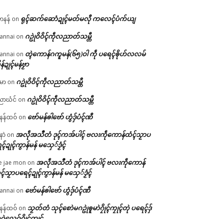
ရုၚ်ဆက်ဆောံဍုၚ်မတ်မလီု ကလေၚ်ပံက်ယျ
ဟနန်
on
ဂဥုဲဝိဝိၚ်ကဵုလညာတ်သမ္တီ
annai
on
တ္ၚဲကောန်ဂကူမန်(၆၅)ဝါ ကဵု ပရေၚ်ၜိုဟ်လလမ်
annai
on
ိန်ဍုၚ်မန်ဗၟာ
ဂဥုဲဝိဝိၚ်ကဵုလညာတ်သမ္တီ
မာ
on
ဂဥုဲဝိဝိၚ်ကဵုလညာတ်သမ္တီ
ာဃံင်
on
ဗော်မန်ၜါဗော် ဟွံဒှ်ပံၚ်ဏီ
န်ထဝ်
on
အလဵုအသဳတံ ဒုၚ်ကအ်ပါၚ် ဗလးကဵုကောန်ထံၚ်သၟာပ
နာဲ
on
ၚ်ဍုၚ်ကွာန်မန် မသှေ်ဒၟံၚ်
အလဵုအသဳတံ ဒုၚ်ကအ်ပါၚ် ဗလးကဵုကောန်
e jae mon
on
ၚ်သၟာပရေၚ်ဍုၚ်ကွာန်မန် မသှေ်ဒၟံၚ်
ဗော်မန်ၜါဗော် ဟွံဒှ်ပံၚ်ဏီ
annai
on
သၟတ်တံ သုၚ်စောဲမဂဥုဲၜူမာဲဂၠိုၚ်ကၠုၚ်တုဲ ပရေၚ်ဒှ်
န်ထဝ်
on
ဝဲလေဝ်ဂၠိုၚ်ကၠုၚ်