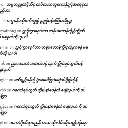
သမ္မတဥူတိၚ်သိၚ် တပ်တးလတူကောန်ဍုၚ်အရေၚ်တ
်
on
်ညိဟာ
ဂကူမန်​သှ်ေၜက်ကၠုၚ် နူဍုၚ်မန်တြေံဟရိပုဉ္ဇ
r
on
သ္ဘၚ်ကၞာစှေ်ဘာ တန်ဗတောန်ကွိုၚ်ကွိုက်
nyakhong
on
် မရနုက်ကဵု (၃) ဝါ
သ္ဘၚ်ကၞာစှေ်ဘာ တန်ဗတောန်ကွိုၚ်ကွိုက်မန် မရ
annai
on
က်ကဵု (၃) ဝါ
ညးဒေသတံ ဒးထံက်ပၚ် သွက်က္ဍိုပ်ရပ်လွဟ်မန်
ဇမန်
on
ေံလွဟ်
ဗော်ဍုၚ်မန်တၟိ ဂွံအခေါၚ်ဒၞာဲဖျေံဒပ်ဂၠိုၚ်တိုန်
gkar
on
ဂကောံရပ်လွဟ် က္ဍိုပ်နာဲဗေန်တံ ဖျေံလွဟ်ကဵု ဒပ်
ုက်ဇံ
on
န်ဗၟာ
ဂကောံရပ်လွဟ် က္ဍိုပ်နာဲဗေန်တံ ဖျေံလွဟ်ကဵု ဒပ်
ဂန်ရာံ
on
န်ဗၟာ
ဂကောံဂိုဏ်ရာမညနိကာယ သှ်လိခ်ပရိယတ္တိမန်ရော
နာဲ
on