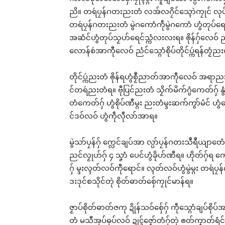
ညိ။ တရဴပၠန်ဂတးညးတံ လအ်လဂၠိင်သ္ၚောဲကၠုင် လုပ်အာ
တရဴပၠန်ဂတးညးတံ မွဲဂကောံကဵုမွဲဂကောံ ဟွံတုပ်
အဆံင်ဟွံတုပ်သၟဟ်ရေင်သ္ကံလးလးရ။ ၜိုန်ဂှ်လေဝ် ညး
လောန်စဴအာကီုလေဝ် ညံင်သ္ဂောံစိုပ်တိုင်ပ္ကဴရန်တၟ
တိုင်ပ္ကဴညးတံ ၜိုန်ရဟွံစၟဳညာတ်အာကီုလေဝ် အရာညးတ
င်တရဴညးတံရ။ ဗီုပြင်ညးတံ သၟိက်မိက်ဂွံကေတ်ဂှ် နွံမံင
တံကေတ်ဂှ် ဟွံစိုပ်ဏီမ္ဂး ညးတံမ္ဒးဆက်ကွာ်မံင် ဟွံ
င်ဒဝ်လဝ် ဟွံကဵုလီုလာ်အာရ။
မွဲသာ်ပၠန်ဂှ် က္လေင်ချပ်အာ လ္ပာ်ပၠန်ဂတးသဳရဳယျာတေံ
ညင်လၟုဟ်ဂှ် ၄ သၞာံ ပေင်ဟွံခိုဟ်ဏီရ။ ဟိုတ်ဂှ်ရ က
ဂှ် မ္ဒးလ္ၚတ်လဝ်ကီုရောင်။ လ္ၚတ်လဝ်ဟွံမွဲမ္ဂး တရဴပၠန်ဂ
ဒးဒုင်စသိုင်တုဲ စိုတ်ဓာတ်စှ်ေကၠုင်မာန်ရ။
ဇၟာပ်စိုတ်ဓာတ်ဇကု ဍိုန်သဝ်စှ်ေဂှ် ကဵုသ္ဂောံချပ်စိုပ်
တံ မသီအုပ်ဓုပ်လဝ် ဍုၚ်ဇၞော်တံဂှ်တုဲ ၜတ်ကၞာတ်ရံင်