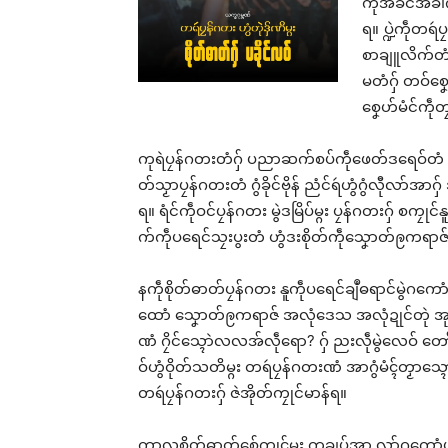
ကဵုအခိင်အခါက
ရ။ ပ္ဍဲကဵုတရ
စာချူလိက်တံဂ
မတံဂှ် တဝ်စၞ
စၞေဟ်မံင်ကဵု
ဝန်ဇ
သေံ
ဗၟာ
ကုရဲပၠန်ဂတးတံဂှ် ပညာဆက်စပ်ကဵုဖေတ်ဒရေဝ်တံ ပ
ရော
တ်သၟာပၠန်ဂတးတံ ဂွံခိုင်ဗိုန် ညံင်ရဴဟွံဂွံလီုလာ်အာဂ
Apr
ရ။ ရံင်ကဵုဝင်ပၠန်ဂတး မွဲဒမြိပ်မ္ဂး ပၠန်ဂတးဂှ် စကၠုင်
In 
က်ကဵုပရေင်သၠးပွးတံ ဟွံဒးစိုတ်ကဵုသၞောတ်ဨကရာဇ်၊ ဒု
နကဵုစိုတ်ဓာတ်ပၠန်ဂတး နူကဵုပရေင်ချဳဓရာင်မွဲဂကော
ထောံ သၞောတ်ဨကရာဇ် အလုံဒေသ အလုံဍုင်တုဲ အုပ်
ဏံ ဂၠိင်သ္ၚောဲလလအ်လဵုရော? ဂှ် ညးလဵုမွဲလေဝ် တော
ဝ်ဟွံဝိုတ်သတိမ္ဂး တရဴပၠန်ဂတးဏံ အာဂွံမံၚ်တၟာသ္
တရဴပၠန်ဂတးဂှ် ဇဲအိုတ်ကၠုင်မာန်ရ။
ကာလစိုတ်ဓာတ်စှ်ေကၠုၚ်မ္ဂး ကူချပ်အာ လ္ပာ်ဂကော