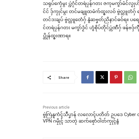
သရုပ်ကၠေံမ္ဂး ပ္ဍဲဂၠံင်တရဴပၠန်ဂတး ဇကုမကွာ်မံင်လၟုဟ်
င်င် ဒှ်ကၠုင်မ္ဂး တင်မချူထမံက်ထ္ၜးလဝ် ဗွဲလ္တူတံဂှ်
တင်ဒးချပ် ဗွဲလ္တူတေံဂှ် နွံဆဗၞတ်ညိနာင်ဓဝ်ရ။ ပရေင
င်တရဴပၠန်ဂတး မကွာ်ဒၟံင် ဟွံစိုပ်တိုင်ပ္ကဴဏီဂှ် ဖန်ဗ
ပ္တိုန်ထ္ၜးဏာရ။
Share
Previous article
ဗွဲကြဴနူကံၚ်သဳပၞာန် လလောၚ်ပတိတ် ဥပဒေ Cyber တု
VPN ဂမၠိုၚ် သာတုဲ ဆက်စၠောံဝါတ်ကၠုၚ်နွံ