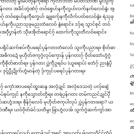
ာလတုဲ မ္ဒးမပတိုန်ကဵုစရာဲ ကဵုလာဘ်တံ မပတံသာ်ဏံ မ္ဒးသ္ပကဵု
na
ဴပၠန်ဂတး အခိင်တ္ၚဲဏံဂှ် တဝ်စၞေဟ်နကဵုလွဟ်လက်နက်လေဝ်နွံ၊ အ္
Be
ှ် တဝ်စၞေဟ်နကဵုကၞေဟ် ချူကှ်ေနကဵုလိက်ပတ်လေဝ်နွံ။ ရဲသုခု
© ဌာန်ပရိုၚ်ဗၠးၜးမန်
ဗါ
ေဟ်နကဵုပညာသုခုမညးတံလေဝ် နွံရောင်။ ဒဒှ်ရ သွာင်စုင် တဝ်
တၠအဝဵုပၞာန်တံ သီုဖအိုတ်ရောင်ဂှ် ထေက်ကဵုသ္ဒးတီလဝ်ရောင်။
Na
ၞော်ပရေၚ်ဍုၚ်သ္အာၚ်
ညံင်သ္ဂောံဒှ်ညးစၞးမၞုံကဵုင်ု
ဝန်ဇၞော်ပရေၚ်ဍုၚ်သ္အာၚ
 ဆဵုကဵုသမ္မတတၟိဍုၚ်
ဟ်မး မ္ဒးဂစာန်ရေင်တၠုင်
သေံ ဆဵုကဵုသမ္မတတၟိဍု
Na
ဂှ် မူအကာဲအရာတၟေၚ်
သွက်ညးဍုင်ကွာန်
ဗၟာဂှ် မူအကာဲအရာတၟေ
ရိုင်ဆက်စပ်ကဵုပရေင်ပၠန်ဂတးတံလေဝ် သ္ဒးကဵုပညာရ။ စိုတ်ဓာ
 (၁)
March 25, 2026
ရော (၂)
Sa
ှ် အဓိကဍေံ မုဟိုတ်ဇကုဂွံလုပ်ကၠောန် ပၠန်ဂတးဂှ် ဝိုတ်ထောံဟွံဂွံ
il 27, 2026
In "လိက်ပရေၚ်"
April 28, 2026
နူကဵုစိုတ်ဓာတ်ရ။ ပၠန်ဂတး ပ္ဍဲကဵုဥရဝ်ပ (ယူရောပ်) တေံဂှ် ညးနွံပၟိ
"လိက်ပရေၚ်"
In "ပရိုၚ်"
ဥက
ၚ်ပ္ဍဵုဍိုက်ဟွံမာန်တုဲ ဒှ်ကၠုင်ပရေင်ပၠန်ဂတးရ။
c
ဍု
ံဂှ် ကၠောံအာပရေင်ထ္ၜးဆန္ဒ အလုံဍုင် အလုံဒေသတုဲ ပလှ်ဖျေံ
M
ဓုပ်ကၠုင် နကဵုသၞောတ်တၟိရ။ တရဴပၠန်ဂတး တမ်ကညင်ဍုင်ပိုဲ
်ဆဟွံဒးရ။ ၜိုန်ဂှ်လေဝ် မုဟိုတ်ဇကုပါလုပ် ပ္ဍဲပၠန်ဂတးရော? ယ
w
ၚောဲဏီရ။ ယဝ်ဝိုတ်မံင်သတိမ္ဂး ခြာဟွံလအ် သွက်ဂွံဆက်ကွာ်အာ
တံ
w
ဘာ
ံပၠန်ဂတးရပ်လွဟ် ကောန်ဍုင်အရင် အာယုက်ပၠန်ဂတးဂၠိင်င်တံဂှ်