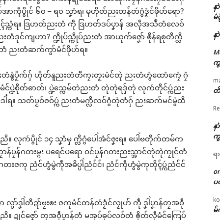
နာ
ကဵုပွိုင် ၆၀ – ရ၀ သၞာံရ၊ မုဟိုတ်ညးတန်တဴဂွံဒၟံင်ဖိုဟ်ရော?
မံ
ရေၚ်သ္ကံရ။ ဒြဟတ်ညးတံ ကဵု ဒြဟတ်ဒပ်ပၞာန် အလဵုအသဳတံလေဝ်
နာ
တံဒုင်ကျဟာ? က္ဍိုပ်သ္ကိုပ်ညးတံ အာယုက်ဇၞော် ၜိုန်ရစုတိက္လိ
ံညးတံ ညးတံဆက်ကွာ်မံင်ဖိုဟ်ရ။
M
ကွ
ံနွံပၟိက်ဂှ် ဟိုတ်နူညးတံတီကၠးတၟးမံင်တုဲ ညးတံဟွံထောံကၠေံ ဂၠံ
m
်ပ္ဍဲစိုတ်ဓာတ်၊ ပ္ဍဲသ္ကေမ်တဲညးတံ တုဲတုဲရဒှ်တုဲ လုကဴတိုင်ပ္ကဴညး
တိ
ဒေါံရ။ သတ်ပၟဝ်ဇဝ်ပ္ကဴ ညးတံမက္လိလဝ်ဂွံတုဲတံဂှ် ညးဆက်မင်မွဲထိ
Re
နာ
ကွ
ညိ။ လုကဴပွိုင် ၁၄ သၞာံမှ က္လိဂွံပေါဲအံင်ဇၞးရ။ ပေါဲဗတိုက်တမ်က
ၠောန်ပၠန်ဂတးမ္ဂး ပရေင်ပရော ဝင်ပၠန်ဂတးညးသ္အာင်တုဲတုဲကၠုင်တံ
ရာ
တးဇကု ညံင်ဟွံမွဲကဵုအဓိပ္ပါဲညံင်င်၊ ညံင်ကဵုဟွံမွဲကုတိုၚ်ပ္ကဴညံင်င်
o
ပ
ko
အာ လ္ပာ်ဒၞါဲတိဍာ်ဗၠးၜး ဇကုမံင်တန်တဴဒၟံင်လၟုဟ် ကဵု ဒၞါဲပၞာန်တၠအဝဵု
မ်
ညိ။ ဍုင်ဇၞော် တၠအဝဵုပၞာန်တံ မအုပ်ဓုပ်လဝ်တံ ၜိုတ်လဵုမံင်ကြေပ်