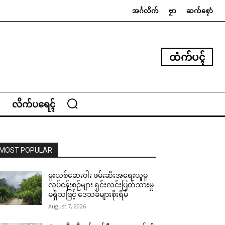
အၚ်္ဂလိက်
ဗၟာ
ဆက်စၠောံ
ထံက်ပၚ်
လိက်ပရေၚ်
MOST POPULAR
မူးယစ်ဆေးဝါး ဖမ်းဆီးအရေးယူမှု
လုပ်ငန်းစဉ်များ ရှင်းလင်းပြတ်သားမှု
မရှိသဖြင့် ဒေသခံများစိုးရိမ်
August 7, 2026