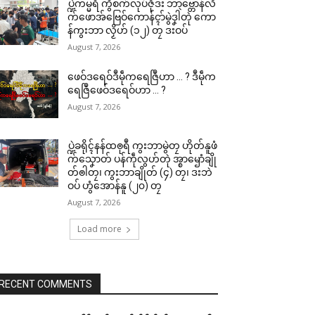
ပ္ဍဲကမ္မရဳ ကွဳစက်လုပ်ဇီုဒး ဘာဗ္တောန်လိ
က်ဖောအ်ဗြေဝ်ကောန်ၚာ်မွဲဒၞါဲတုဲ ကော
န်ကွးဘာ လၟိဟ် (၁၂) တၠ ဒးဝပ်
August 7, 2026
ဖေဝ်ဒရေဝ်ဒဳမဵုကရေဇြဳဟာ … ? ဒဳမဵုက
ရေဇြဳဖေဝ်ဒရေဝ်ဟာ … ?
August 7, 2026
ပ္ဍဲခရိုၚ်နန်ထၜုရဳ ကွးဘာမွဲတၠ ဟိုတ်နူဖံ
က်သၞောတ် ပန်ကဵုလွဟ်တုဲ အ္စာၝောံချို
တ်ၜါတၠ၊ ကွးဘာချိုတ် (၄) တၠ၊ ဒးဘဲ
ဝပ် ဟွံအောန်နူ (၂၀) တၠ
August 7, 2026
Load more
RECENT COMMENTS