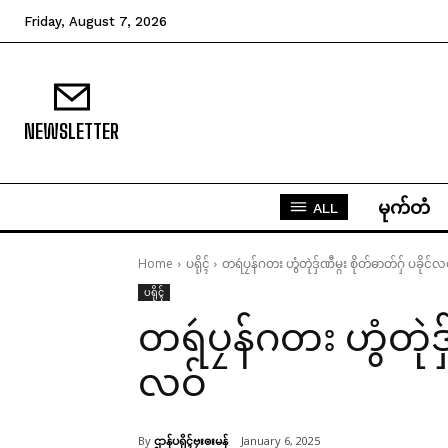
Friday, August 7, 2026
NEWSLETTER
မုက်တံ
ALL
Home
ပရိုၚ်
တရဴပၠန်ဂတး ဟွံတုဲဒှ်ဏီမ္ဂး စိုတ်ဓာတ်ဂှ် ပခိုင်လ
ပရိုၚ်
တရဴပၠန်ဂတး ဟွံတုဲဒှ်ဏ
လဝ်
By
ဌာန်ပရိုၚ်ဗၠးၜးမန်
January 6, 2025