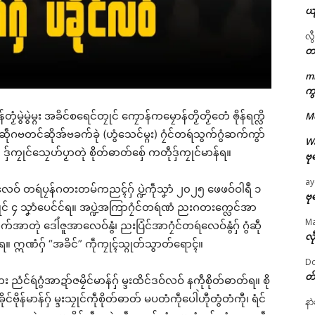
ယ
လွ
တ
m
ဌာန်ပရိုၚ်ဗၠးၜးမန်
ကွ
်တၟံမွဲမွဲမ္ဂး အခိင်စရေင်တၠုင် ကၠောန်ကမၠောန်တၟိတၟိတေံ ၜိုန်ရက္လိ
M
ရုဲစှ်
း ဆဵုဂဗတင်ဆိုအ်ဗခက်ခုဲ (ဟွံသေင်မ္ဂး) ဂၠံင်တရဴသွက်ဂွံဆက်ကွာ်
W
ကၠုင်သၠေဟ်ပၟာတုဲ စိုတ်ဓာတ်စှ်ေ ကတဵုဒှ်ကၠုင်မာန်ရ။
ဗု
ပရိုၚ်လက္ကရဴအိုတ်
ay
် တရဴပၠန်ဂတးတမ်ကညၚ်ဂှ် ပ္ဍဲကဵုသၞာံ ၂၀၂၅ ဖေဖဝ်ဝါရဳ ၁
🏛 လညာတ်ပါ်ပဲါ
ဗု
ၠုင် ၄ သၞာံပေင်င်ရ။ အပ္ဍဲအကြာဂၠံင်တရဴဏံ ညးဂတးက္လေင်အာ
M
က်အာတုဲ ဒေါံဇူအာလေဝ်နွံ၊ ညးပြံင်အာဂၠံင်တရဴလေဝ်နွံဂှ် ဂွံဆဵု
ညးဒါန်လိက်
လီ
ဣဏံဂှ် “အခိင်” ကဵုကၠုၚ်သ္ဂုတ်သွာတ်ရောၚ်။
Do
ဗွဳဒဳယဵု
တ
း ညံင်ရဴဂွံအာဍာ်ဇမၠိင်မာန်ဂှ် မ္ဒးထိင်ဒဝ်လဝ် နကဵုစိုတ်ဓာတ်ရ။ စို
ုင်ဗိုန်မာန်ဂှ် မ္ဒးသၠုင်ကဵုစိုတ်ဓာတ် မပတံကဵုပေါဲဟီုတွံတံကီု၊ ရံင်
ကေတ်အဆက်
နာ
ated