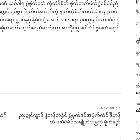
ၚ်
ဏံ ယဝ်ခါရ ပ္ဍဲစိုတ်တေံ တီုတိုန်စိုတ် စိုတ်ဓာတ်မိက်ဂွံစှ်ေမံင်ညံ
 က္လေင်ချပ်ဗ္စာ ဇြိုဟ်ဟ်နက်က်တုဲ ဗ္ၚုဟ်ကဵုစိုတ်ဓာတ်ညိ။ ချူလဝ်
ဒိ
်ပရောသ္အာင်နူဂှ် နွံမံင်ဟွံအောန်လးလးရ။ ပွမကူချပ်သာ်ဏံဂှ် ဂၠံ
ch
ဒှ်ကဵုစိုတ်ဓာတ် သွက်သ္ဂောံဆက်ကွာ်အာတိုင်ပ္ကဴ ပေါဲအံင်ဇၞးတေံရောင်
ch
ကၟ
ရာ
ဗည
ကန
တီ
ရေ
ta
Next article
ထံ
ဲဂှ်
ညးဍုင်ကွာန် နွံတန်တဴဒၟံင် ပ္ဍဲမုက်ဒပ်အမၠံက်ကံင်ဇြဳပၞာန်
ch
တံ ဒးပံင်မံင်လမျီုဘဲအန္တရာဲ မၠံက်ဇၞော်
ကန
သၞ