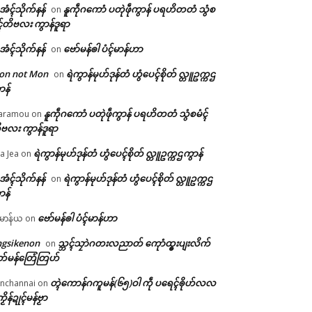
ဲအံၚ်သိုက်နန်
နူကဵုဂကောံ ပတုဲဖဵုကွာန် ပရဟိတတံ သွံစ
on
ၚ်တိဗလး ကွာန်ဒူရာ
ဲအံၚ်သိုက်နန်
ဗော်မန်ၜါ ပံၚ်မာန်ဟာ
on
on not Mon
ရဲကွာန်မုဟ်ဒုန်တံ ဟွံပေၚ်စိုတ် လ္တူဥက္ကဌ
on
ာန်
နူကဵုဂကောံ ပတုဲဖဵုကွာန် ပရဟိတတံ သွံစမံၚ်
aramou
on
ဗလး ကွာန်ဒူရာ
ရဲကွာန်မုဟ်ဒုန်တံ ဟွံပေၚ်စိုတ် လ္တူဥက္ကဌကွာန်
a Jea
on
ဲအံၚ်သိုက်နန်
ရဲကွာန်မုဟ်ဒုန်တံ ဟွံပေၚ်စိုတ် လ္တူဥက္ကဌ
on
ာန်
ဗော်မန်ၜါ ပံၚ်မာန်ဟာ
မာန်ယ
on
ngsikenon
သ္ဘၚ်သၠာဲဂတးလညာတ် ကေုာံထ္ၜးပျးလိက်
on
တ်မန်တြေံတြဟ်
တ္ၚဲကောန်ဂကူမန်(၆၅)ဝါ ကဵု ပရေၚ်ၜိုဟ်လလ
nchannai
on
ကၟိန်ဍုၚ်မန်ဗၟာ