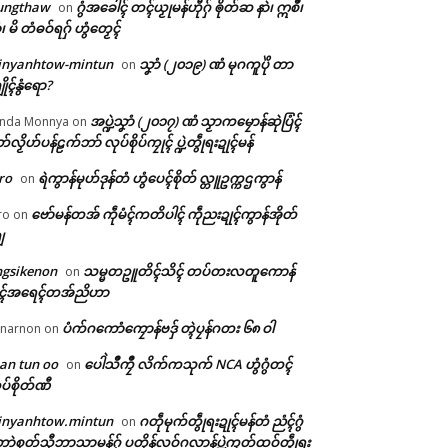
ungthaw
ဂွံအခေါၚ် တၚ်ယၟုမန်ဟီုဂှ် ၜိုတ်ဆ နာဲ၊ ဣစဳ၊
on
ံ၊ မိ တံဓဝ်ရဂှ် ဟွံတၟေၚ်
inyanhtow-mintun
သၞာံ (၂၀၁၉) ဏံ မုဂကူပိုဲ တာ
on
ိုၚ်နွံရော?
အပ္ဍဲသၞာံ (၂၀၁၇) ဏံ သၟာကမၠောန်ဆုဲပြံၚ်
nda Monnya
on
တ်လၟိဟ်ပန်ဠက်ဘာ် လုပ်စိုပ်ကၠုၚ် ပ္ဍဲတွဵုရးဍုၚ်မန်
ro
ရဲကွာန်မုဟ်ဒုန်တံ ဟွံပေၚ်စိုတ် လ္တူဥက္ကဌကွာန်
on
ဗော်မန်တအ် ကဵုမံၚ်ကတိပါၚ် ကဵုညးဍုၚ်ကွာန်အိုတ်
ro
on
ျ
ngsikenon
သမ္မတဥူတိၚ်သိၚ် တပ်တးလတူကောန်
on
ုၚ်အရေၚ်တအ်ညိဟာ
ပံက်ဂကောံကၠောန်ဗဒှ် တ္ၚဲပၠန်ဂတး ၆၈ ဝါ
narnon
on
an tun oo
ပေါဲသဳကၠဳ လိက်ကသုက် NCA ဟွံဂွံတၚ်
on
ပ်စိုတ်ဏီ
inyanhtow.mintun
ဂတဵုမုက်တွဵုရးဍုၚ်မန်တံ ညံၚ်ဂွံ
on
ာဲစုတ်သီုဘာသာမန်ဂှ် ပတိုန်လဝ်ဂလာန်ပ္ဍဲကၠတ်ထဝ်တွဵုရး