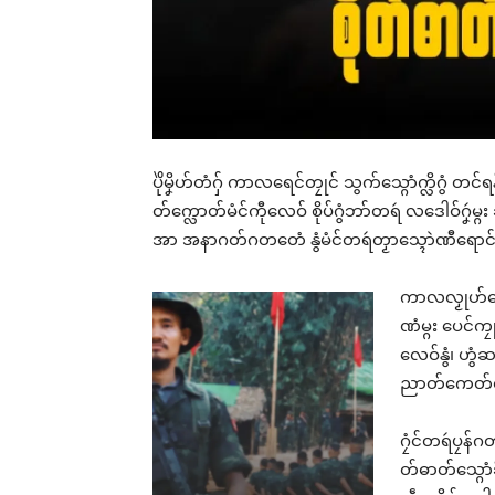
ပိုဲမၞိဟ်တံဂှ် ကာလရေင်တၠုင် သွက်သ္ဂောံက္လိဂွံ တင်ရန
တ်က္လောတ်မံင်ကီုလေဝ် စိုပ်ဂွံဘာ်တရဴ လဒေါဝ်ဂၞဴမ္ဂ
အာ အနာဂတ်ဂတတေံ နွံမံင်တရဴတၟာသ္ၚောဲဏီရောင် ဒှ်
ကာလလၟုဟ်လေဝ
ဏံမ္ဂး ပေင်က
လေဝ်နွံ၊ ဟွံဆ
ညာတ်ကေတ်ရ။ 
ဂၠံင်တရဴပၠန်ဂတ
တ်ဓာတ်သ္ဂောံခိ
Rel