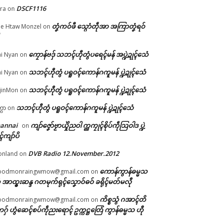
DSCF1116
ra
on
တၞံကဝ်ဖီ သ္ဂောံတဵုအာ အကြာတၞံရဝ်
e Htaw Monzel
on
ကၠောန်ဗဒှ် သဘၚ်ဟီုတွံပရေၚ်မန် အပ္ဍဲဍုၚ်သေံ
i Nyan
on
်
ၚ်
သဘၚ်ဟီုတွံ ပရူဝၚ်ကောန်ဂကူမန် ပ္ဍဲဍုၚ်သေံ
i Nyan
on
ၚ်
သဘၚ်ဟီုတွံ ပရူဝၚ်ကောန်ဂကူမန် ပ္ဍဲဍုၚ်သေံ
jinMon
on
သဘၚ်ဟီုတွံ ပရူဝၚ်ကောန်ဂကူမန် ပ္ဍဲဍုၚ်သေံ
္ကာ
on
hannai
ကျာ်ဇၞော်ဗၟာယှိုဲညဝါ က္ညကၠုၚ်စိုပ်ကဵုသြဝါဒ ပ္ဍဲ
on
ၚ်ကျာ်ပိ
DVB Radio 12.November.2012
onland
on
ကောန်ကွာန်ဓမ္မသ
oodmonraingwmow@gmail.com
on
 အာထ္ၜးဆန္ဒ ဂတမုက်ရုၚ်သၞောဝ်ဓဝ် ခရိုၚ်မတ်မလီု
ကိစ္စသွံ ဂအာၚ်တိ
oodmonraingwmow@gmail.com
on
ဂှ် ဟွံဆေၚ်စပ်ကဵုညးရောၚ် ဥက္ကဋ္ဌတြေံ ကွာန်ဓမ္မသ ဟီု