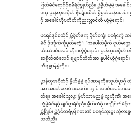
ဂြတ်မံင်ရောဂှ်ဗှ်စမ်ရံၚ်ဗၞုဟ်ညိ။ ပ္ဍဲမၞိဟ်မွဲမွဲ အ
ဇကု ပၞာန်တၠအဝဵုတံ ဗီုဍေံဒးစိုတ် စၟဳစၟတ်မာန်ရောင်
ဂှ် အခေါင်ဟီုပတိတ်ကဵုညးသ္အာင်တီ ဟွံမွဲရောင်။
ပရေင်ဒုင်စသိုင် ပ္ဍဲစိုတ်ဇကု ခိုဟ်ကွေံ၊ ပရေံကွေံ 
မံင် ဒှ်ဒဒိုက်ကဵုပၟတ်ကွေံ”၊ “ကပေါတ်ဗၞိက် ၚုဟ
တံသာ်ဏံလေဝ် ဟီုဂးဟွံဂွံရောင်။ ပၞာန်တၠအဝဵုတံ ပ
ဆၜိုတ်ဏံလေဝ် ရမျှာင်တိတ်အာ နူပါင်ဟွံဂွံရောင်။ ၜို
တိရစ္ဆာန်မွဲကီုရ။
ပၞာန်တၠအဝဵုတံဂှ် မၞိဟ်မွဲမွဲ ရပ်ဏာနကဵုသၠေဟ်ပၟာဂှ် တ
အာ အတေံလေဝ် ဒးဖေက်၊ ကၠုင် အဏံလေဝ်ဒးဖေက်၊ အ
တ်ရ။ အခေါင်သၠးပွး မၞိဟ်သာမညမွဲ လ္ပဟီုဏီ၊ အခေါ
ဟွံမွဲမံင်ရဂှ် ချပ်ဗ္စာရံင်ညိ။ မၞိဟ်တံဂှ် ဒးဂျိုင်တဴမ
ပ္ဍဲဂြိုပ်၊ ပ္ဍဲဂၠံင်တရဴပၠန်ဂတးဏံ ပရေင်သၠးပွး သၠဲလး
သတိညိ။