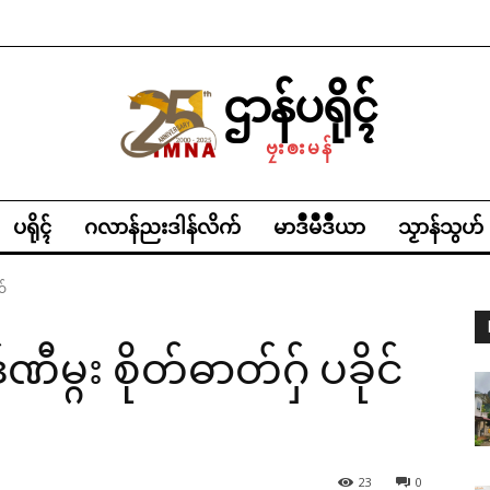
ဌာန်ပရိုၚ်
ဗၠးၜးမန်
ပရိုၚ်
ဂလာန်ညးဒါန်လိက်
မာဒဳမဳဒဳယာ
သၟာန်သွဟ်
ဝ်
ီမ္ဂး စိုတ်ဓာတ်ဂှ် ပခိုင်
23
0