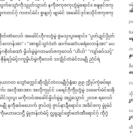
မန
ခေါင်သွက်သ္ဂောံကဵုသ္ဂုတ်သွာတ် နကဵုဇကုဇကုဟွံမွဲရောင်။ စနူဖုင်ဇကု
အ
။ စၞကတင်ဂှ် ကတင်မံင်၊ စၞဖျးဂှ် ဖျးမံင် အခေါင်ဒုင်စသိုင်ဇကုဇကု
jo
Ba
ဆၜိုတ်ဏံလေဝ် အခေါင်ဟီုဂးဟွံမွဲ ဗွဲမသၠးပွးရောင်။ “ပၟတ်ဍုင်ပၠိုတ်
မန
်မးက္ဍင်လောန်အာ” ၊ “အာရုင်သၞာဲဒဴတံ ဆက်ဆောံပရေံလောန်အာ” မပ
ch
န်ဂစိုတ်ထောံ မၞိဟ်မွဲမွဲဂတမတ်ဇကုလေဝ် “ဟိဟ်” “ကျာ်ဓဝ်သၚ်”
နု
န်ရဒှ်မံၚ်ဂကူမၞိဟ်မွဲကီုလေဝ် ဒးဂျိုင်တဴမံင်လမျီု ညံင်ရဴ
ဗီ
ဖျ
္ၚဲယးဂတ သ္ဂောံက္လေင်ဆဵုဂျိုင်တဴလမျီုဂှ်နွံဆ ၉၉ က္ဍိုပ်ကၠံဓဝ်ရ။
Ou
လဵုအာအာ၊ အလဵုကၠုင်င် ပရေင်ဂီုကၠီုဟွံမွဲ ဒးဖေက်မံင်ဖအို
သိ
င်သၠးပွး မကဵုလဝ်အခေါင်မၞိဟ်မွဲမွဲ အပ္ဍဲသၞောဝ် ၂၀၀၈ ရလေဝ်
ပၞာ
ံၚ်လမျီု နကဵုဓဝ်ဗဟေက် ဇၟာပ်တ္ၚဲ ဇၟာပ်နာဍဳရောင်။ အခိင်ဇကု မၞုံမံင်
လဂ္
နူကဵုမဟာသေဌဳ မၞုံတန်တဴမံၚ် လ္တူဍုင်ဇၞော်တေံဏီရောင်ဂှ် ကဵုဂွံ
ပၞာ
တီ