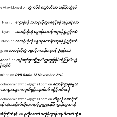
တၞံကဝ်ဖီ သ္ဂောံတဵုအာ အကြာတၞံရဝ်
e Htaw Monzel
on
်ဂ
ကၠောန်ဗဒှ် သဘၚ်ဟီုတွံပရေၚ်မန် အပ္ဍဲဍုၚ်သေံ
i Nyan
on
ာ
သဘၚ်ဟီုတွံ ပရူဝၚ်ကောန်ဂကူမန် ပ္ဍဲဍုၚ်သေံ
i Nyan
on
သဘၚ်ဟီုတွံ ပရူဝၚ်ကောန်ဂကူမန် ပ္ဍဲဍုၚ်သေံ
jinMon
on
သဘၚ်ဟီုတွံ ပရူဝၚ်ကောန်ဂကူမန် ပ္ဍဲဍုၚ်သေံ
္ကာ
on
hannai
ကျာ်ဇၞော်ဗၟာယှိုဲညဝါ က္ညကၠုၚ်စိုပ်ကဵုသြဝါဒ ပ္ဍဲ
on
ၚ်ကျာ်ပိ
DVB Radio 12.November.2012
onland
on
ကောန်ကွာန်ဓမ္မသ
oodmonraingwmow@gmail.com
on
 အာထ္ၜးဆန္ဒ ဂတမုက်ရုၚ်သၞောဝ်ဓဝ် ခရိုၚ်မတ်မလီု
ကိစ္စသွံ ဂအာၚ်တိ
oodmonraingwmow@gmail.com
on
ဂှ် ဟွံဆေၚ်စပ်ကဵုညးရောၚ် ဥက္ကဋ္ဌတြေံ ကွာန်ဓမ္မသ ဟီု
ဲအံၚ်သိုက်နန်
နူကဵုဂကောံ ပတုဲဖဵုကွာန် ပရဟိတတံ သွံစ
on