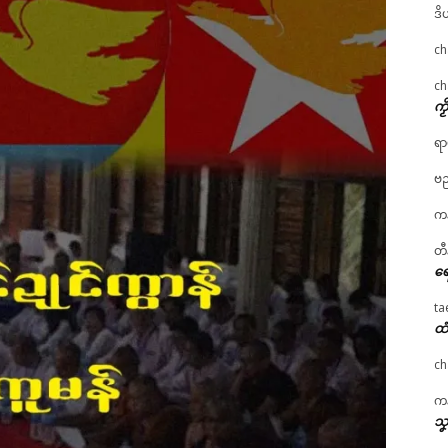
ဒိ
ch
ch
ကၟ
ရာ
ဗည
ကန
တီ
ရေ
ta
ထံ
ch
ကန
သၞ