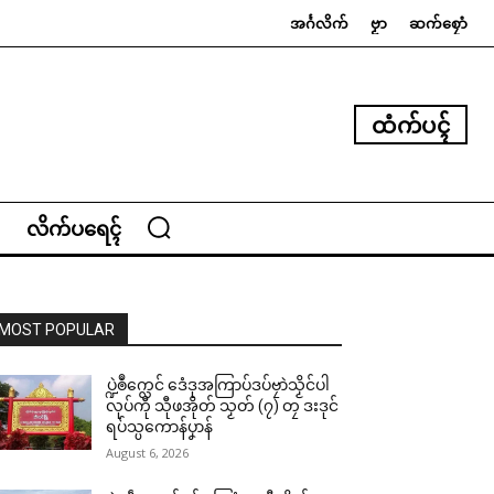
အၚ်္ဂလိက်
ဗၟာ
ဆက်စၠောံ
ထံက်ပၚ်
လိက်ပရေၚ်
MOST POPULAR
ပ္ဍဲၜဳက္လေင် ဒေံဒုအကြာပ်ဒပ်ဗၠာဲသၟိင်ပါ
လုပ်ကီု သီုဖအိုတ် သၟတ် (၇) တၠ ဒးဒုင်
ရပ်သ္ပကောန်ပၞာန်
August 6, 2026