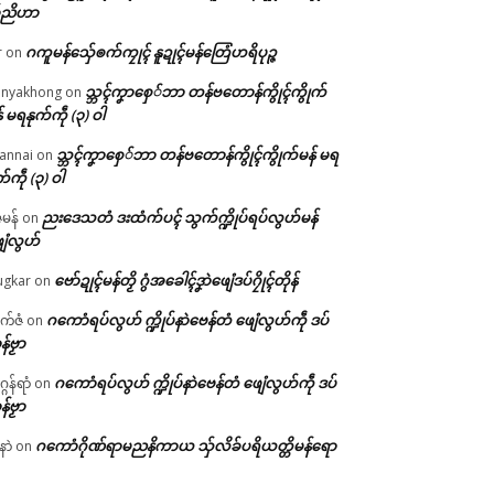
်ညိဟာ
ဂကူမန်​သှ်ေၜက်ကၠုၚ် နူဍုၚ်မန်တြေံဟရိပုဉ္ဇ
r
on
သ္ဘၚ်ကၞာစှေ်ဘာ တန်ဗတောန်ကွိုၚ်ကွိုက်
nyakhong
on
် မရနုက်ကဵု (၃) ဝါ
သ္ဘၚ်ကၞာစှေ်ဘာ တန်ဗတောန်ကွိုၚ်ကွိုက်မန် မရ
annai
on
က်ကဵု (၃) ဝါ
ညးဒေသတံ ဒးထံက်ပၚ် သွက်က္ဍိုပ်ရပ်လွဟ်မန်
ဇမန်
on
ေံလွဟ်
ဗော်ဍုၚ်မန်တၟိ ဂွံအခေါၚ်ဒၞာဲဖျေံဒပ်ဂၠိုၚ်တိုန်
gkar
on
ဂကောံရပ်လွဟ် က္ဍိုပ်နာဲဗေန်တံ ဖျေံလွဟ်ကဵု ဒပ်
ုက်ဇံ
on
န်ဗၟာ
ဂကောံရပ်လွဟ် က္ဍိုပ်နာဲဗေန်တံ ဖျေံလွဟ်ကဵု ဒပ်
ဂန်ရာံ
on
န်ဗၟာ
ဂကောံဂိုဏ်ရာမညနိကာယ သှ်လိခ်ပရိယတ္တိမန်ရော
နာဲ
on