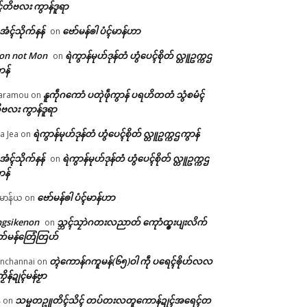
ၚ်တိဗလး ကွာန်ဒူရာ
ဲအံၚ်သိုက်နန်
ဗော်မန်ၜါ ပံၚ်မာန်ဟာ
on
on not Mon
ရဲကွာန်မုဟ်ဒုန်တံ ဟွံပေၚ်စိုတ် လ္တူဥက္ကဌ
on
ာန်
နူကဵုဂကောံ ပတုဲဖဵုကွာန် ပရဟိတတံ သွံစမံၚ်
aramou
on
ဗလး ကွာန်ဒူရာ
ရဲကွာန်မုဟ်ဒုန်တံ ဟွံပေၚ်စိုတ် လ္တူဥက္ကဌကွာန်
a Jea
on
ဲအံၚ်သိုက်နန်
ရဲကွာန်မုဟ်ဒုန်တံ ဟွံပေၚ်စိုတ် လ္တူဥက္ကဌ
on
ာန်
ဗော်မန်ၜါ ပံၚ်မာန်ဟာ
မာန်ယ
on
ngsikenon
သ္ဘၚ်သၠာဲဂတးလညာတ် ကေုာံထ္ၜးပျးလိက်
on
တ်မန်တြေံတြဟ်
တ္ၚဲကောန်ဂကူမန်(၆၅)ဝါ ကဵု ပရေၚ်ၜိုဟ်လလ
nchannai
on
ကၟိန်ဍုၚ်မန်ဗၟာ
သမ္မတဥူတိၚ်သိၚ် တပ်တးလတူကောန်ဍုၚ်အရေၚ်တ
်
on