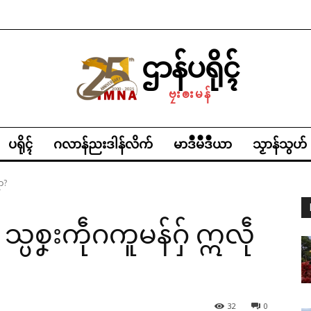
ဌာန်ပရိုၚ်
ဗၠးၜးမန်
ပရိုၚ်
ဂလာန်ညးဒါန်လိက်
မာဒဳမဳဒဳယာ
သၟာန်သွဟ်
ာ?
သ္ပစၞးကဵုဂကူမန်ဂှ် ဣလဵု
32
0