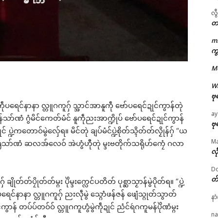
လွ
တ
m
ကွ
ဌာန်ပရိုၚ်ဗၠးၜးမန်
M
ရုဲစှ်
W
ဗု
ပ်ကဵုပရေင်နာနာ လ္တူဂကူဂှ် သ္အာင်အာနူကဵု ဗော်ပရေင်ဍုင်ကွာန်တုဲ
ပရိုၚ်လက္ကရဴအိုတ်
ay
သာ်ဏံ ဂွံမိင်ကေတ်မံင် နူကဵုညးအာက္ဍိုပ် ဗော်ပရေင်ဍုင်ကွာန်
ဗု
 ပ္ဍဲကတောဝ်မွဲလှ်ေရ။ မိင်တုဲ ချပ်မံင်ပ္ဍဲစိုတ်သ္ၚိတ်တ်လၟိုန်ဂှ် “ယ
🏛 လညာတ်ပါ်ပဲါ
M
န်မြဴသာ်ဏံ ဆလအ်လေဝ် အဲဟွံဟီုတုဲ မ္ဒးဗတိုက်သရိုဟ်ကၠေံ ဂလာ
လီ
ညးဒါန်လိက်
Do
တ
 ချိုတ်တ်ပၠိုတ်တ်မ္ဂး ပိုဲမ္ဒးက္လေင်ပတိတ် ပုစ္ဆာသၟာန်မွဲပိုတ်ရ။ “ပ္ဍဲ
ဗွဳဒဳယဵု
ပရေင်နာနာ လ္တူဂကူဂှ် ညးလဵုမွဲ သ္ဂောံဖန်ဇန် ဖျေံသ္ဂုတ်သွာတ်
နာ
ated
ကွာန် တပ်ပ်တဝ်ဝ် လ္တူဂကူဟွံမွဲကဵုဍုင် ညံင်ရဴဂကူမန်ပိုဲဏံမ္ဂး
ကေတ်အဆက်
na