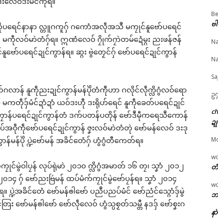
ဒးလေဝ်ဒးမံင်ကီုရ။
Be
ဗါ
ပ်ကဵုပရေင်နာနာ လ္တူဂကူဂှ် ဂကောံအလဵုအသဳ မကၠုင်နူဗော်ပရေင်
© ဌာန်ပရိုၚ်ဗၠးၜးမန်
် မကဵုလဝ်မာဲတံဂှ်ရ။ ဣဏံလေဝ် ဂၠိုက်ဂၠာဲတမ်ဍေံမ္ဂး ညးဖန်ဇန်
တ္ၚဲကောန်ဂကူမန် မရနု
တင်တုပ်စိုတ်ပရေင်ဍုင်
တင်ရန်တၟအ် တ္ၚဲကောန
Na
ု(၇၉)ဝါ ဂှ် မုမုဂွံ
ကွာန် မူပထမ(အပြောံ)ဂှ်
ကူမန် လ္ပကဵုဗၠးတိတ်အ
နူဗော်ပရေင်ဍုင်ကွာန်ရ။ ဆ္ဂး ဗွဲတၟေင်ဂှ် ဗော်ပရေင်ဍုင်ကွာန်
ရဲပရင်၊ မုဂွံ
ဂကောံဇြဟတ်ပၠန်ဂတး
ညိ
Na
တင်ခန်လ္ၚတ်ကီုရော
(၇) ဂကောံတံ တုပ်စိုတ်သ္ပ
January 26, 2026
Sa
ruary 5, 2026
ဒတန်
In "ပရိုၚ်"
ပရိုၚ်"
July 31, 2026
ံက်ဂလာန် နူကဵုညးဍုင်ကွာန်မန်ပိုဲတံကီုဟာ ဂလိုင်လဵုက္လိဂွံလဝ်ရော
ဥက
In "ပရိုၚ်"
တဵုဒှ်မံင်ဍာံဍာံ ယဝ်ဒးဟီု ဒးရိုဟ်ရေင် နူကဵုခေတ်ပရေင်ဍုင်
c
ုကၠောန်ပရေင်ဍုင်ကွာန်တံ ဒက်ပတန်ပတိုန် ဗော်ဒဳမဵုကရေသဳကောန်
ဍု
ပ်အဝဵုကဵုဗော်ပရေင်ဍုင်ကွာန် ဇၞးလဝ်မာဲတံတုဲ ဗော်မန်လေဝ် ဒးဒု
M
်မန်ပိုဲ ပ္ဍဲဗော်မန် အခိင်တေံဂှ် ဟွံဂွံတီကေတ်ရ။
w
ၠုင်မွဲဝါပၠန် လုပ်ရုဲမာဲ ၂၀၁၀ က္လိဂွံအမာတ် ၁၆ တၠ၊ သၞာံ ၂၀၁၂
တံ
 ၂၀၁၄ ဂှ် ဗော်ညးဗြဴမန် ထပ်မံက်ကၠုင်မွဲဗော်ပၠန်ရ။ သၞာံ ၂၀၁၄
w
 ပ္ဍဲအခိင်တေံ ဗော်မန်ၜါဗော် ပညဳပညပ်မံင် ဗော်ညံင်သ္ဂောံဒှ်မွဲ
ဘာ
 ဗော်မန်ၜါဗော် ဗော်လဵုလေဝ် ဟွံသ္ပစၟတ်သမ္တီ နဒဒှ် ဗော်စၞးဂ
နာ