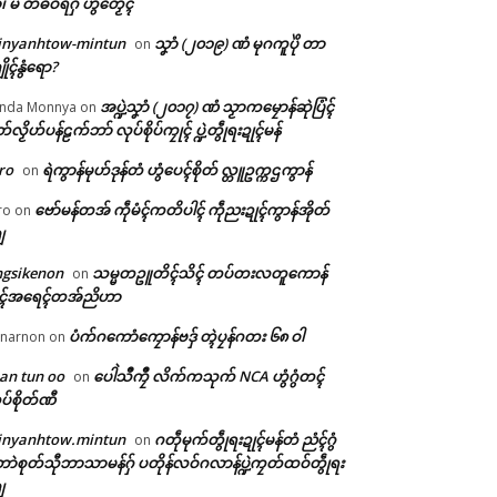
ံ၊ မိ တံဓဝ်ရဂှ် ဟွံတၟေၚ်
inyanhtow-mintun
သၞာံ (၂၀၁၉) ဏံ မုဂကူပိုဲ တာ
on
ိုၚ်နွံရော?
အပ္ဍဲသၞာံ (၂၀၁၇) ဏံ သၟာကမၠောန်ဆုဲပြံၚ်
nda Monnya
on
တ်လၟိဟ်ပန်ဠက်ဘာ် လုပ်စိုပ်ကၠုၚ် ပ္ဍဲတွဵုရးဍုၚ်မန်
ro
ရဲကွာန်မုဟ်ဒုန်တံ ဟွံပေၚ်စိုတ် လ္တူဥက္ကဌကွာန်
on
ဗော်မန်တအ် ကဵုမံၚ်ကတိပါၚ် ကဵုညးဍုၚ်ကွာန်အိုတ်
ro
on
ျ
ngsikenon
သမ္မတဥူတိၚ်သိၚ် တပ်တးလတူကောန်
on
ုၚ်အရေၚ်တအ်ညိဟာ
ပံက်ဂကောံကၠောန်ဗဒှ် တ္ၚဲပၠန်ဂတး ၆၈ ဝါ
narnon
on
an tun oo
ပေါဲသဳကၠဳ လိက်ကသုက် NCA ဟွံဂွံတၚ်
on
ပ်စိုတ်ဏီ
inyanhtow.mintun
ဂတဵုမုက်တွဵုရးဍုၚ်မန်တံ ညံၚ်ဂွံ
on
ာဲစုတ်သီုဘာသာမန်ဂှ် ပတိုန်လဝ်ဂလာန်ပ္ဍဲကၠတ်ထဝ်တွဵုရး
ျ