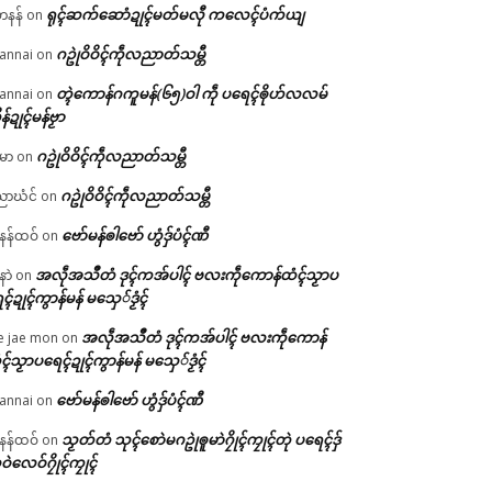
ရုၚ်ဆက်ဆောံဍုၚ်မတ်မလီု ကလေၚ်ပံက်ယျ
ဟနန်
on
ဂဥုဲဝိဝိၚ်ကဵုလညာတ်သမ္တီ
annai
on
တ္ၚဲကောန်ဂကူမန်(၆၅)ဝါ ကဵု ပရေၚ်ၜိုဟ်လလမ်
annai
on
ိန်ဍုၚ်မန်ဗၟာ
ဂဥုဲဝိဝိၚ်ကဵုလညာတ်သမ္တီ
မာ
on
ဂဥုဲဝိဝိၚ်ကဵုလညာတ်သမ္တီ
ာဃံင်
on
ဗော်မန်ၜါဗော် ဟွံဒှ်ပံၚ်ဏီ
န်ထဝ်
on
အလဵုအသဳတံ ဒုၚ်ကအ်ပါၚ် ဗလးကဵုကောန်ထံၚ်သၟာပ
နာဲ
on
ၚ်ဍုၚ်ကွာန်မန် မသှေ်ဒၟံၚ်
အလဵုအသဳတံ ဒုၚ်ကအ်ပါၚ် ဗလးကဵုကောန်
e jae mon
on
ၚ်သၟာပရေၚ်ဍုၚ်ကွာန်မန် မသှေ်ဒၟံၚ်
ဗော်မန်ၜါဗော် ဟွံဒှ်ပံၚ်ဏီ
annai
on
သၟတ်တံ သုၚ်စောဲမဂဥုဲၜူမာဲဂၠိုၚ်ကၠုၚ်တုဲ ပရေၚ်ဒှ်
န်ထဝ်
on
ဝဲလေဝ်ဂၠိုၚ်ကၠုၚ်