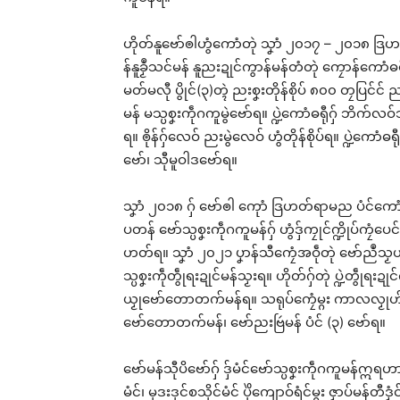
ဟိုတ်နူဗော်ၜါဟွံကောံတုဲ သၞာံ ၂၀၁၇ – ၂၀၁၈ ဒ
န်နူခၟဳသင်မန် နူညးဍုင်ကွာန်မန်တံတုဲ ကၠောန်ကောံဓ
မတ်မလီု ပွိုင်(၃)တ္ၚဲ ညးစၞးတိုန်စိုပ် ၈၀၀ တၠပြင်င
မန် မသ္ပစၞးကဵုဂကူမွဲဗော်ရ။ ပ္ဍဲကောံဓရီုဂှ် ဘိက်လ
ရ။ ၜိုန်ဂှ်လေဝ် ညးမွဲလေဝ် ဟွံတိုန်စိုပ်ရ။ ပ္ဍဲကော
ဗော်၊ သီုမူဝါဒဗော်ရ။
သၞာံ ၂၀၁၈ ဂှ် ဗော်ၜါ ကေုာံ ဒြဟတ်ရာမည ပံင်ကော
ပတန် ဗော်သ္ပစၞးကဵုဂကူမန်ဂှ် ဟွံဒှ်ကၠုင်က္ဍိုပ်ကၠံပေင်
ဟတ်ရ။ သၞာံ ၂၀၂၁ ပၞာန်သီကၠေံအဝဵုတုဲ ဗော်ညဳသၟဟ်မန
သ္ပစၞးကဵုတွဵုရးဍုင်မန်သၟးရ။ ဟိုတ်ဂှ်တုဲ ပ္ဍဲတွဵုရး
ယၟုဗော်တောတက်မန်ရ။ သရုပ်ကၠေံမ္ဂး ကာလလၟုဟ် ဗော
ဗော်တောတက်မန်၊ ဗော်ညးဗြဴမန် ပံင် (၃) ဗော်ရ။
ဗော်မန်သီုပိဗော်ဂှ် ဒှ်မံင်ဗော်သ္ပစၞးကဵုဂကူမန်ဣရဟာ ထ
မံင်၊ မုဒးဒုင်စသိုင်မံင် ပိုဲကျောဝ်ရံင်မ္ဂး ဇၟာပ်မန်တ