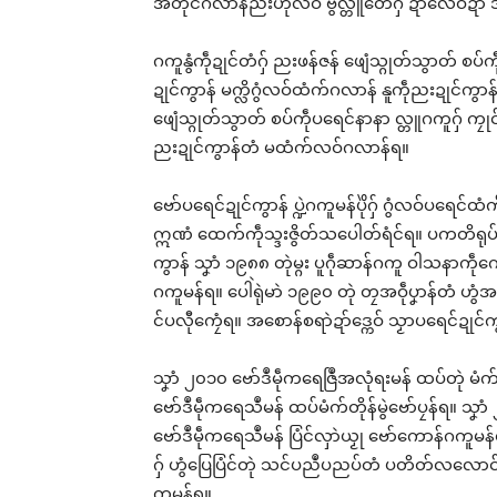
အတိုင်ဂလာန်ညးဟီုလဝ် ဗွဲလ္တူတေံဂှ် ဍာံလေဝ်ဍာံ 
ဂကူနွံကဵုဍုင်တံဂှ် ညးဖန်ဇန် ဖျေံသ္ဂုတ်သွာတ် စ
ဍုင်ကွာန် မက္လိဂွံလဝ်ထံက်ဂလာန် နူကဵုညးဍုင်ကွာန
ပ္ဍဲ
က်ကဵ
ဖျေံသ္ဂုတ်သွာတ် စပ်ကဵုပရေင်နာနာ လ္တူဂကူဂှ် ကၠုင်
ဏာ ပ
ညးဍုင်ကွာန်တံ မထံက်လဝ်ဂလာန်ရ။
ဏာ 
Feb
In "
ဗော်ပရေင်ဍုင်ကွာန် ပ္ဍဲဂကူမန်ပိုဲဂှ် ဂွံလဝ်ပရေင်ထ
ဣဏံ ထေက်ကဵုသ္ဒးဇွိတ်သပေါတ်ရံင်ရ။ ပကတိရုပ် မက
ကွာန် သၞာံ ၁၉၈၈ တုဲမ္ဂး ပူဂဵုဆာန်ဂကူ ဝါသနာကဵ
ဂကူမန်ရ။ ပေါဲရုဲမာဲ ၁၉၉၀ တုဲ တၠအဝဵုပၞာန်တံ ဟွံအ
င်ပလီုကၠေံရ။ အစောန်စရာဲဍာ်ဒ္ကေဝ် သၟာပရေင်ဍုင်ကွာန
သၞာံ ၂၀၁၀ ဗော်ဒဳမဵုကရေဇြဳအလုံရးမန် ထပ်တုဲ မံက်က
ဗော်ဒဳမဵုကရေသဳမန် ထပ်မံက်တိုန်မွဲဗော်ပၠန်ရ။ သၞာံ
ဗော်ဒဳမဵုကရေသဳမန် ပြံင်လှာဲယၟု ဗော်ကောန်ဂကူမန်ရ။
ဂှ် ဟွံပြေပြံင်တုဲ သင်ပညဳပညပ်တံ ပတိတ်လလောင်တြး
ကူမန်ရ။