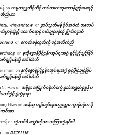
သမ္မတဥူတိၚ်သိၚ် တပ်တးလတူကောန်ဍုၚ်အရေၚ်
ီမန်
on
အ်ညိဟာ
intu. winyanhtow
ဇၟာပ်သၟတ်မန် စိုပ်အဝဲတံ ဒးလေပ်
on
တ်ပၞာန်သ္ဇိုၚ် ထေက်ရောၚ် ဗော်ဍုၚ်မန်တၟိ ဖ္တိုက်ဖၟောဝ်
onland
ကေတ်ခန်လ္ၚတ်ကဵု ၀ၚ်အတိက်ညိ
on
atchdog
နကဵုစၞောန်ပၟိၚ်ဌန်ဂအုပ်ရးအဂၞဲ ရုၚ်ပွိုၚ်ဍုၚ်ဇြပ်
on
ဗော်ဍုၚ်မန်တၟိ ဒးပဲါတိတ်
နကဵုစၞောန်ပၟိၚ်ဌန်ဂအုပ်ရးအဂၞဲ ရုၚ်ပွိုၚ်ဍုၚ်ဇြပ်
eramarn
on
ဗော်ဍုၚ်မန်တၟိ ဒးပဲါတိတ်
ဒးစဵုဒၞာ ဒးပြိုက်ဂစိုတ်ကၠေံ နူဘဲအန္တရာဲစၟစၟန် ပ
a Nu Haw
on
ုပလာ်ဒၟံၚ် ပ္ဍဲတၞံနာနာ
ဒဒန်ဆု ကျာ်ဇၞော်အ္စာတၠဥတ္တမ ကွာန်ဝၚ်က ပို
ung Htaw
on
်ကဝ်အာ
တၞံကဝ်ဖီ သ္ဂောံတဵုအာ အကြာတၞံရဝ်ဗါ
ဲဆာန်
on
DSCF1116
ra
on