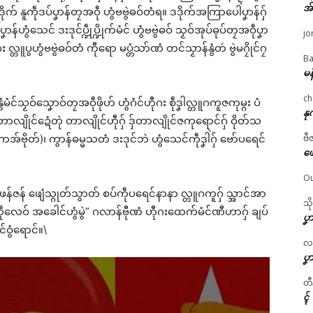
အ
ဒိုက် နူကဵုဒပ်ပၞာန်တၠအဝဵု ဟွံဗဗွဲဓဝ်တံရ။ ဒဒိုက်အကြာပေါဲပၞာန်ဂှ်
ဟွံသေင် ဒးဒုင်ပ္ဍဵုပ္ဍိုက်မံင် ဟွံဗဗွဲဓဝ် သၟဝ်အုပ်ဓုပ်တၠအဝဵုပၞာ
jo
ုဂး လ္တူပွဟွံဗဗွဲဓဝ်တံ ကီုရော မပ္တံသာ်ဏံ တင်သၟာန်နွံတဴ ဗွဲမဂၠိုင်ဂၠ
Ba
မန
ch
နွံမံင်သၟဝ်သၞောဝ်တၠအဝဵုဖိုဟ် ဟွံဂံင်ဟီုဂး စဵုဒၞါလ္တူဂကူဇကုမ္ဂး ပံ
နု
တာလျိုင်ဍေံတုဲ တာလျိုင်ဟီုဂှ် ဒှ်တာလျိုင်ဇကုရောင်ဂှ် ဝိုတ်သ
ဳ (ကအ်ဗိုတ်)၊ ကွာန်ဓမ္မသတံ ဒးဒုင်ဘဲ ဟွံသေင်ကဵုဒၞါဲဂှ် ဗော်ပရေင်
ဗီ
ဖျ
Ou
ဂောံဖန်ဇန် ဖျေံသ္ဂုတ်သွာတ် စပ်ကဵုပရေင်နာနာ လ္တူဂကူဂှ် သ္အာင်အာ
သိ
လဵုလေဝ် အခေါင်ဟွံမွဲ” ဂလာန်ဗီုဏံ ဟီုဂးထေက်မံင်ဏီဟာဂှ် ချပ်
ပၞာ
ဝွံရောင်။\
လဂ္
ပၞာ
တီ
ၚ်