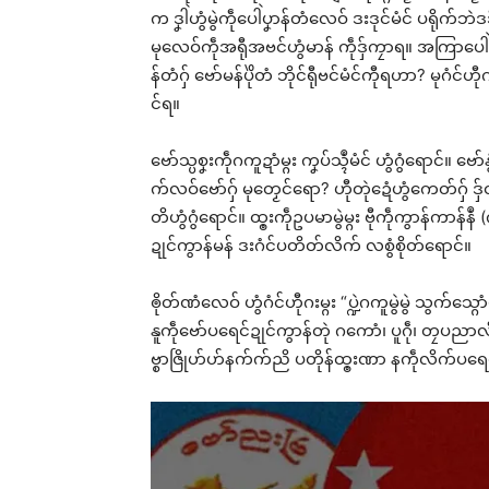
က ဒၞါဲဟွံမွဲကဵုပေါဲပၞာန်တံလေဝ် ဒးဒုင်မံင် ပရိုက်ဘဲဒ
မုလေဝ်ကဵုအရီုအဗင်ဟွံမာန် ကဵုဒှ်ကၠာရ။ အကြာပေါဲပၞာန်
န်တံဂှ် ဗော်မန်ပိုဲတံ ဘိုင်ရီုဗင်မံင်ကီုရဟာ? မုဂံင်ဟီ
င်ရ။
ဗော်သ္ပစၞးကဵုဂကူဍာံမ္ဂး ကၞပ်သ္ၚဳမံင် ဟွံဂွံရောင်။ ဗော်
က်လဝ်ဗော်ဂှ် မုတၟေင်ရော? ဟီုတုဲဍေံဟွံကေတ်ဂှ် ဒှ်
တိဟွံဂွံရောင်။ ထ္ၜးကဵုဥပမာမွဲမ္ဂး ဗီုကဵုကွာန်ကာန်န
ဍုင်ကွာန်မန် ဒးဂံင်ပတိတ်လိက် လစွံစိုတ်ရောင်။
ၜိုတ်ဏံလေဝ် ဟွံဂံင်ဟီုဂးမ္ဂး “ပ္ဍဲဂကူမွဲမွဲ သွက်သ္
နူကဵုဗော်ပရေင်ဍုင်ကွာန်တုဲ ဂကောံ၊ ပူဂဵု၊ တၠပညာ
ဗ္စာဇြိုဟ်ဟ်နက်က်ညိ ပတိုန်ထ္ၜးဏာ နကဵုလိက်ပရေင်