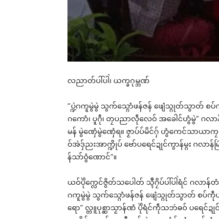
လညာတ်ပါ်ပါဲ၊ ယက္ခဂုမ္ဘဏ်
“ပ္ဍဲဂကူမွဲမွဲ သွက်သ္ဂောံဖန်ဇန် ဖျေံသ္ဂုတ်သွာတ် စ
ဂကောံ၊ ပူဂဵု၊ တၠပညာလဵုလေဝ် အခေါင်ဟွံမွဲ” ဂလာန်
မန် မွဲဏှေံမွဲဏှေံရ။ ဇၟာပ်ပ်မိင်ဂှ် ဟွံကေင်သာယာကၠုင်
ဝ်အဲဒှ်ညးအာက္ဍိုပ် ဗော်ပရေင်ဍုင်ကွာန်မ္ဂး ဂလာ
န်သာ်ဝွံဏောင်”။
ယဝ်ပိုဲက္လေင်ဇွိတ်သပေါတ် သ္ၚဳဂၠိပ်ပါ်ပါဲရံင် ဂလာန်တံဂှ်
ဂကူမွဲမွဲ သွက်သ္ဂောံဖန်ဇန် ဖျေံသ္ဂုတ်သွာတ် စပ်ကဵု
Rel
ရော” လ္တူပုစ္ဆာသၟာန်ဏံ ပိုဲရံင်ကဵုသဘဴဓဝ် ပရေင်ဍုင်