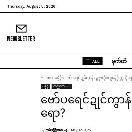
Thursday, August 6, 2026
NEWSLETTER
မုက်တံ
ALL
Home
ပရိုၚ်
ဗော်ပရေင်ဍုင်ကွာန် သ္ပစၞးကဵုဂကူမန်ဂှ် ဣလဵုရေ
ပရိုၚ်
လညာတ်ပါ်ပါဲ
ဗော်ပရေင်ဍုင်ကွာန် 
ရော?
By
ဌာန်ပရိုၚ်ဗၠးၜးမန်
May 12, 2025