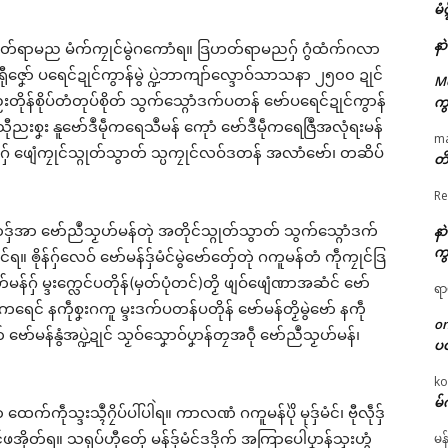
မံ
နာ
ြဟတ်ရာမည မံက်ကၠုင်မွဲဂကောံရ။ ဒြဟတ်ရာမညဂှ် ဂွံထံက်ဂလာ
ရီုဇၞော် ပရေင်ဍုင်ကွာန်မွဲ ပ္ဍဲဘာကျာ်လ္ဒောဝ်သာသနာ ၂၅၀၀ ဍုင်
M
် ညးတိုန်စိုပ်တံတုပ်စိုတ် သွက်သ္ဂောံဒက်ပတန် ဗော်ပရေင်ဍုင်ကွာန်
ကွ
ဝ်သီုညးစၞး နူဗော်ဒဳမဵုကရေသဳမန် ကေုာံ ဗော်ဒဳမဵုကရေဇြဳအလုံရးမန်
m
ံဓရီုဂှ် ဖျေံကၠုင်သ္ဂုတ်သွာတ် သ္ပကၠုင်လဝ်ဒတန် အလာံဗော်၊ တဆိပ်
တိ
Re
ံဒှ်အာ ဗော်ညဳသၟဟ်မန်တုဲ အတိုင်သ္ဂုတ်သွာတ် သွက်သ္ဂောံဒက်
နာ
ကွ
င်ရ။ ၜိုန်ဂှ်လေဝ် ဗော်မန်ဒှ်မံင်မွဲဗော်တှ်ေတုဲ ဂကူမန်တံ ကဵုကၠုင်ဒြ
်ဂှ် မ္ဒးက္လေင်ပတိုန်(မှတ်ပုံတင်)တၟိ ဖျဝ်ဖျေံဏာအဆံင် ဗော်
ရာ
ဍုင်ကရေင် နကဵုစၞးဂကူ မ္ဒးဒက်ပတန်ပတိုန် ဗော်မန်တၟိမွဲဗော် နကဵု
o
်မန်နွံအပ္ဍဲဍုင် သၟဝ်သၞောဝ်ပၞာန်တၠအဝဵု ဗော်ညဳသၟဟ်မန်၊
ပ
ko
မ်
ေက်ကဵုသ္ဒးသ္ၚဳဂၠိပ်ပါ်ပါဲရ။ ကာလဏံ ဂကူမန်ပိုဲ မုဒှ်မံင်၊ ဗီုလဵုဒှ်
ီဒၟံင်ဖအိုတ်ရ။ သရုပ်ဟီုတှ်ေ မန်ဒှ်မံင်ဒဒိုက် အကြာပေါဲပၞာန်သၟးဟွံ
မန