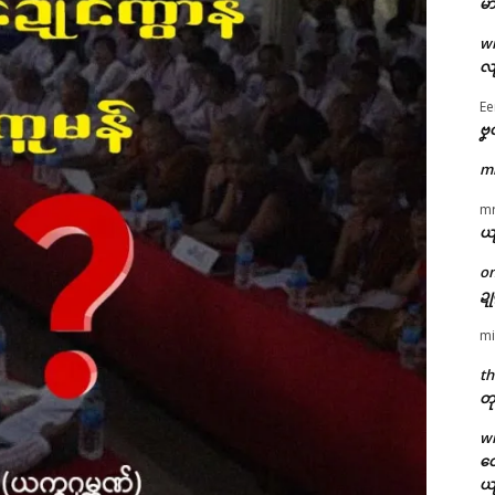
မာ
w
လျ
Ee
ဗၞ
m
m
ယ
o
ဍ
mi
th
တု
w
တေ
ယ