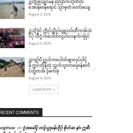
ပ္ဍဲတွဵုရးဍုင်မန် သြောံကသီုတိတ်
အောန်မာန်ရောင် သၟာဗ္ၚတံ တော်ခယျ
August 5, 2026
ပ္ဍဲသ္ၚိဒၟံင် က္ဍိုပ်သ္ကိုပ်ပျူသဝ်ထဳကအ်သံ
င်ဂှ် သီဂွံ ကပေါတ်လွဟ်လနက်ဂမၠိုင်
August 5, 2026
ပ္ဍဲကျာ်ပိ င္ရုဟ်ကပေါတ်ဖျာလုပ်ပါၚ်
ဖဴ က္ဍင်တိုန်တုဲ သွက်သၟာကမၠောန်စလိ
င်တ္ရဲတအ် ဒှ်ခက်ခုဲ
August 4, 2026
Load more
RECENT COMMENTS
ungthaw
ဂွံအခေါၚ် တၚ်ယၟုမန်ဟီုဂှ် ၜိုတ်ဆ နာဲ၊ ဣစဳ၊
on