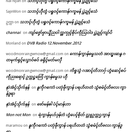
သဘၚ်ဟီုတွံ ပရူဝၚ်ကောန်ဂကူမန် ပ္ဍဲဍုၚ်သေံ
Nai Nyan
on
သဘၚ်ဟီုတွံ ပရူဝၚ်ကောန်ဂကူမန် ပ္ဍဲဍုၚ်သေံ
SajinMon
on
သဘၚ်ဟီုတွံ ပရူဝၚ်ကောန်ဂကူမန် ပ္ဍဲဍုၚ်သေံ
ဥက္ကာ
on
channai
ကျာ်ဇၞော်ဗၟာယှိုဲညဝါ က္ညကၠုၚ်စိုပ်ကဵုသြဝါဒ ပ္ဍဲဍုၚ်ကျာ်ပိ
on
DVB Radio 12.November.2012
Monland
on
ကောန်ကွာန်ဓမ္မသတံ အာထ္ၜးဆန္ဒ ဂ
woodmonraingwmow@gmail.com
on
တမုက်ရုၚ်သၞောဝ်ဓဝ် ခရိုၚ်မတ်မလီု
ကိစ္စသွံ ဂအာၚ်တိဘာဂှ် ဟွံဆေၚ်စပ်
woodmonraingwmow@gmail.com
on
ကဵုညးရောၚ် ဥက္ကဋ္ဌတြေံ ကွာန်ဓမ္မသ ဟီု
နာဲအံၚ်သိုက်နန်
နူကဵုဂကောံ ပတုဲဖဵုကွာန် ပရဟိတတံ သွံစမံၚ်တိဗလး ကွာ
on
န်ဒူရာ
နာဲအံၚ်သိုက်နန်
ဗော်မန်ၜါ ပံၚ်မာန်ဟာ
on
Mon not Mon
ရဲကွာန်မုဟ်ဒုန်တံ ဟွံပေၚ်စိုတ် လ္တူဥက္ကဌကွာန်
on
နူကဵုဂကောံ ပတုဲဖဵုကွာန် ပရဟိတတံ သွံစမံၚ်တိဗလး ကွာန်ဒူ
maramou
on
ရာ