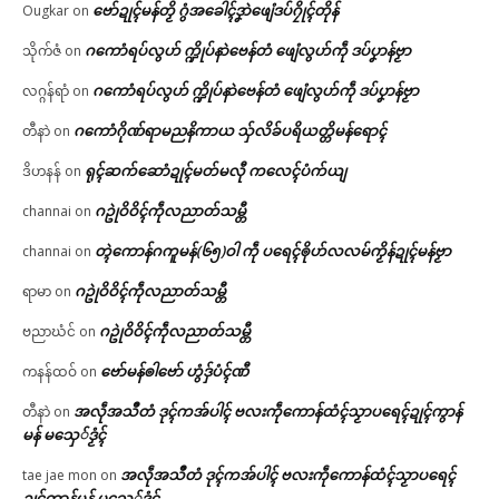
ဗော်ဍုၚ်မန်တၟိ ဂွံအခေါၚ်ဒၞာဲဖျေံဒပ်ဂၠိုၚ်တိုန်
Ougkar
on
ဂကောံရပ်လွဟ် က္ဍိုပ်နာဲဗေန်တံ ဖျေံလွဟ်ကဵု ဒပ်ပၞာန်ဗၟာ
သိုက်ဇံ
on
ဂကောံရပ်လွဟ် က္ဍိုပ်နာဲဗေန်တံ ဖျေံလွဟ်ကဵု ဒပ်ပၞာန်ဗၟာ
လဂ္ဂန်ရာံ
on
ဂကောံဂိုဏ်ရာမညနိကာယ သှ်လိခ်ပရိယတ္တိမန်ရောၚ်
တီနာဲ
on
ရုၚ်ဆက်ဆောံဍုၚ်မတ်မလီု ကလေၚ်ပံက်ယျ
ဒိဟနန်
on
ဂဥုဲဝိဝိၚ်ကဵုလညာတ်သမ္တီ
channai
on
တ္ၚဲကောန်ဂကူမန်(၆၅)ဝါ ကဵု ပရေၚ်ၜိုဟ်လလမ်ကၟိန်ဍုၚ်မန်ဗၟာ
channai
on
ဂဥုဲဝိဝိၚ်ကဵုလညာတ်သမ္တီ
ရာမာ
on
ဂဥုဲဝိဝိၚ်ကဵုလညာတ်သမ္တီ
ဗညာဃံင်
on
ဗော်မန်ၜါဗော် ဟွံဒှ်ပံၚ်ဏီ
ကနန်ထဝ်
on
အလဵုအသဳတံ ဒုၚ်ကအ်ပါၚ် ဗလးကဵုကောန်ထံၚ်သၟာပရေၚ်ဍုၚ်ကွာန်
တီနာဲ
on
မန် မသှေ်ဒၟံၚ်
အလဵုအသဳတံ ဒုၚ်ကအ်ပါၚ် ဗလးကဵုကောန်ထံၚ်သၟာပရေၚ်
tae jae mon
on
ဍုၚ်ကွာန်မန် မသှေ်ဒၟံၚ်