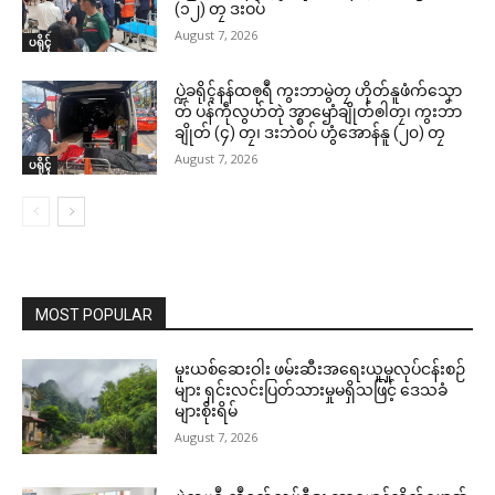
ပ္ဍဲသ္ကုတ်ရေဝ်သၟဝ်ကျာ ဒပ်ကမ္မ
(၁၂) တၠ ဒးဝပ်
ယှေန်ပၞာန် ထပ်ဗပေင်ဇြဟတ်၊ ပ
August 7, 2026
ပရိုၚ်
ရေင်ပၞာန်ၜါလ္ပာ် ကြံင်မ္ၚိုဟ်ဒၟံင်
© ဌာန်ပရိုၚ်ဗၠးၜးမန်
March 27, 2026
In "ပရိုၚ်"
ပ္ဍဲခရိုၚ်နန်ထၜုရဳ ကွးဘာမွဲတၠ ဟိုတ်နူဖံက်သၞော
တ် ပန်ကဵုလွဟ်တုဲ အ္စာၝောံချိုတ်ၜါတၠ၊ ကွးဘာ
ချိုတ် (၄) တၠ၊ ဒးဘဲဝပ် ဟွံအောန်နူ (၂၀) တၠ
August 7, 2026
ပရိုၚ်
MOST POPULAR
မူးယစ်ဆေးဝါး ဖမ်းဆီးအရေးယူမှုလုပ်ငန်းစဉ်
များ ရှင်းလင်းပြတ်သားမှုမရှိသဖြင့် ဒေသခံ
များစိုးရိမ်
August 7, 2026