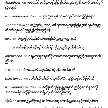
Aungthaw
ဂွံအခေါၚ် တၚ်ယၟုမန်ဟီုဂှ် ၜိုတ်ဆ နာဲ၊ ဣစဳ၊ မာံ၊ မိ တံဓဝ်ရဂှ်
on
ဟွံတၟေၚ်
winyanhtow-mintun
သၞာံ (၂၀၁၉) ဏံ မုဂကူပိုဲ တာလျိုၚ်နွံရော?
on
အပ္ဍဲသၞာံ (၂၀၁၇) ဏံ သၟာကမၠောန်ဆုဲပြံၚ် ဗၞတ်လၟိဟ်ပန်ဠ
Eenda Monnya
on
က်ဘာ် လုပ်စိုပ်ကၠုၚ် ပ္ဍဲတွဵုရးဍုၚ်မန်
mro
ရဲကွာန်မုဟ်ဒုန်တံ ဟွံပေၚ်စိုတ် လ္တူဥက္ကဌကွာန်
on
ဗော်မန်တအ် ကဵုမံၚ်ကတိပါၚ် ကဵုညးဍုၚ်ကွာန်အိုတ်ယျ
mro
on
ongsikenon
သမ္မတဥူတိၚ်သိၚ် တပ်တးလတူကောန်ဍုၚ်အရေၚ်တအ်
on
ညိဟာ
ပံက်ဂကောံကၠောန်ဗဒှ် တ္ၚဲပၠန်ဂတး ၆၈ ဝါ
minarnon
on
than tun oo
ပေါဲသဳကၠဳ လိက်ကသုက် NCA ဟွံဂွံတၚ်တုပ်စိုတ်ဏီ
on
winyanhtow.mintun
ဂတဵုမုက်တွဵုရးဍုၚ်မန်တံ ညံၚ်ဂွံတောဲစုတ်သီု
on
ဘာသာမန်ဂှ် ပတိုန်လဝ်ဂလာန်ပ္ဍဲကၠတ်ထဝ်တွဵုရးယျ
သမ္မတဥူတိၚ်သိၚ် တပ်တးလတူကောန်ဍုၚ်အရေၚ်တအ်ညိဟာ
လွီမန်
on