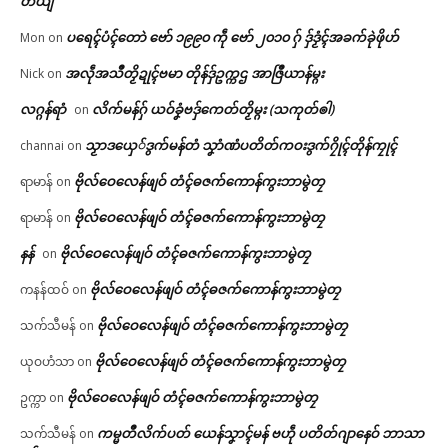
တ်ယျ
ပရေၚ်ပံၚ်တောဲ ဗော် ၁၉၉၀ ကဵု ဗော် ၂၀၁၀ ဂှ် ဒှ်ဒၟံၚ်အခက်ခုဲဖိုဟ်
Mon
on
အလဵုအသဳတၟိဍုၚ်ဗမာ တိုန်ဒှ်ဥက္ကဌ အာဇြဳယာန်မ္ဂး
Nick
on
လဂ္ဂန်ရာံ
လိက်မန်ဂှ် ယဝ်ခၞံဗဒှ်ကေတ်တၟိမ္ဂး (သကုတ်ၜါ)
on
သၟာဒယှေ်ဒွက်မန်တံ သၞာံဏံပတိတ်ကဝးဒွက်ဂၠိုၚ်တိုန်ကၠုၚ်
channai
on
ဗိုလ်ဝေလေန်ဖျဝ် တံၚ်ဓဇက်ကောန်ကွးဘာမွဲတၠ
ရာမာန်
on
ဗိုလ်ဝေလေန်ဖျဝ် တံၚ်ဓဇက်ကောန်ကွးဘာမွဲတၠ
ရာမာန်
on
နန်
ဗိုလ်ဝေလေန်ဖျဝ် တံၚ်ဓဇက်ကောန်ကွးဘာမွဲတၠ
on
ဗိုလ်ဝေလေန်ဖျဝ် တံၚ်ဓဇက်ကောန်ကွးဘာမွဲတၠ
ကနန်ထဝ်
on
ဗိုလ်ဝေလေန်ဖျဝ် တံၚ်ဓဇက်ကောန်ကွးဘာမွဲတၠ
သက်သီမန်
on
ဗိုလ်ဝေလေန်ဖျဝ် တံၚ်ဓဇက်ကောန်ကွးဘာမွဲတၠ
ယုဝဟံသာ
on
ဗိုလ်ဝေလေန်ဖျဝ် တံၚ်ဓဇက်ကောန်ကွးဘာမွဲတၠ
ဥက္ကာ
on
ကမ္မတဳလိက်ပတ် ယေန်သၞာၚ်မန် ဗဟဵု ပတိတ်ဂျာနေဝ် ဘာသာ
သက်သီမန်
on