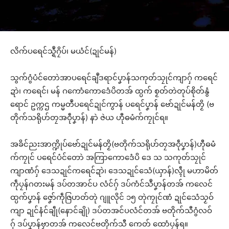
လိက်ပရေင်သ္ရဳဂၠိပ်၊ မယံင်(ဍုင်မန်)
သွက်ဂွံပံင်တောဲအာပရေင်ချဳဒရာင်ပၞာန်သကုတ်သၠုင်ကျာဂှ် ကရေင်
ဍာဲ၊ ကရေင်၊ မန် ဂကောံကောဒေံပိတအ် ထ္ပက် စၟတ်တဲတုပ်စိုတ်နွံ
ရောင် ဥက္ကဌ ကမ္မတဳပရေင်ဍုင်ကွာန် ပရေင်ပၞာန် ဗော်ဍုင်မန်တၟိ (ဗ
တိုက်သရိုဟ်တၠအဝဵုပၞာန်) နာဲ ဇဲယ ဟီုဓမံက်ကၠုင်ရ။
အခိင်ညးအာက္ဍိုပ်ဗော်ဍုင်မန်တၟိ(ဗတိုက်သရိုဟ်တၠအဝဵုပၞာန်)ဟီုဓမံ
က်ကၠုင် ပရေင်ပံင်တောဲ အကြာကောဒေံပိ ဒေ သ သကုတ်သၠုင်
ကျာဏံဂှ် ဒေသဍုင်ကရေင်ဍာဲ၊ ဒေသဍုင်သေံ(ယှာန်)လ္ၚဵု မဟာမိတ်
ကဵုပၠန်ဂတးမန် ဒပ်တအာင်ပ လံင်ဂှ် ဒပ်ကံင်သဳပၞာန်တအ် ကလေင်
ထ္ပက်ပၞာန် ဇၞော်ကဵုဇြဟတ်တုဲ ဂျူလိုင် ၁၅ တုဲကၠုင်ဏံ ဍုင်သေံသၟဝ်
ကျာ ဍုင်နံင်ချဵု(နောင်ချို) ဒပ်တအင်ပလံင်တအ် ဗတိုက်သီဂွံလဝ်
ဂှ် ဒပ်ပၞာန်ဗၟာတအ် ကလေင်ဗတိုက်သီ ကေတ် ထောံပၠန်ရ။