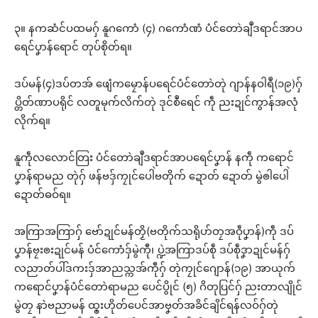
၃။ နကဆံင်ပထမဂှ် နူဂကောံ (၄) ဂကောံဏံ ပံင်တောဲချဳဒရာင်အာပ
ရေင်ပၞာန်ရောင် တုပ်စိုတ်ရ။
ဒပ်မန်(၄)ဒပ်တအ် ဖျေံကမၠောန်ပရေင်ပံင်တောဲတုဲ ဂျာန်နဝါရဳ(၁၉)ဂှ်
ပ္တိတ်ဏာပရိုင် လတူမုက်လိက်တုဲ ဒုင်စဳရေင် ကဵု ညးဍုင်ကွာန်အလုံ
လိုက်ရ။
နူကဵုလလောင်တြး ပံင်တောဲချဳဒရာင်အာပရေင်ပၞာန် နကဵု ကရောင်
ပၞာန်ရာမည တုဲဂှ် ဖန်ဗဒှ်ကၠုင်ပေါဲဗတိုက် ဍောတ် ဍောတ် မွဲၜါပေါဲ
ဍောတ်ဓဝ်ရ။
အကြာအကြာဂှ် ဗော်ဍုင်မန်တၟိ(ဗတိုက်သရိုဟ်တၠအဝဵုပၞာန်)ကဵု ဒပ်
ပၞာန်ဗၠးၜးဍုင်မန် ပံင်ကောံဒှ်မွဲကီု၊ ပ္ဍဲအကြာဒပ်စဵု ဒပ်စဵုဒၞာဍုင်မန်ဂှ်
လညာတ်ပါ်ဒကးဒှ်အာညသ္ကအ်ကီုဂှ် တုဲကၠုင်ဂျောန်(၁၉) အာယုက်
ကရောင်ပၞာန်ပံင်တောဲရာမည ပေင်ပွိုင် (၅) ဂိတုပြင်ဂှ် ညးတာလျိုင်
မွဲတၠ နာဲဗညာမန် ထ္ၜးဟိုတ်ပေင်အာဗၞတ်အခိင်ချိင်ရန်လဝ်ဂှ်တုဲ