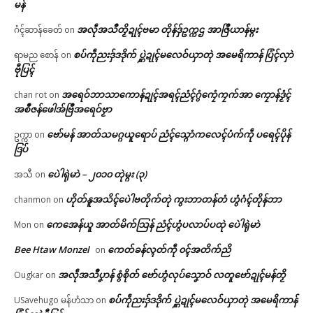
မန်
အလဵုအသဳတၟိဍုၚ်ဗမာ တိုန်ဒှ်ဥက္ကဌ အာဇြဳယာန်မ္ဂး
ဂံၚ်ဆာန်ခေတ်
on
စပ်ကဵုညးဒှ်ဒဒိုက် ပ္ဋဲဍုၚ်မလေဝ်ယှာတုဲ အမေရိကာန် ပြံၚ်လှာဲ
ရာမည စောန်
on
ဗီုပြၚ်
အရေဝ်ဘာသာကောန်ဍုၚ်အရၚ်ညံၚ်ဂွံကၠေံကၠက်အာ ကၠောန်ဒၟံၚ်
chan rot
on
အစဳဇန်ဖေါအ်ဗြဳအရေဝ်ဗၟာ
ဗော်မန် အာတ်သမဂ္ဂယူရောပ် ညံၚ်သ္ဂောံကလေၚ်ပံက်ကဵု ပရေၚ်ပိုန်
ဥက္ကာ
on
ဒြပ်
ပေဲါရုဲမာဲ – ၂၀၁၀ တုဲမ္ဂး (၃)
အသီ
on
ဟိုတ်နူအသိၚ်ပေဲါဗတိုက်တုဲ ကွးဘာတန်တံ ဟွံဂံၚ်တိုန်ဘာ
chanmon
on
ကေအေန်ယူ အာတ်မိက်သြန် ညံၚ်ဟွံပလာပ်ပထုဲ ပေဲါရုဲမာဲ
Mon
on
Bee Htaw Monzel
ကေတ်ခန်လ္ၚတ်ကဵု ၀ၚ်အတိက်ညိ
on
အလဵုအသဳပၞာန် စွံစိုတ် ဗော်ဟွံလုပ်သၞောဝ် လတူဗော်ဍုၚ်မန်တၟိ
Ougkar
on
စပ်ကဵုညးဒှ်ဒဒိုက် ပ္ဋဲဍုၚ်မလေဝ်ယှာတုဲ အမေရိကာန်
USavehugo မန်ဟံသာ
on