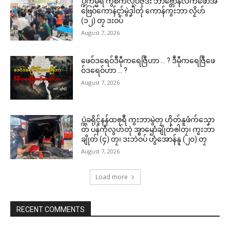
ပ္ဍဲကမ္မရဳ ကွဳစက်လုပ်ဇီုဒး ဘာဗ္တောန်လိက်ဖောအ်
ဗြေဝ်ကောန်ၚာ်မွဲဒၞါဲတုဲ ကောန်ကွးဘာ လၟိဟ်
(၁၂) တၠ ဒးဝပ်
August 7, 2026
ဖေဝ်ဒရေဝ်ဒဳမဵုကရေဇြဳဟာ … ? ဒဳမဵုကရေဇြဳဖေ
ဝ်ဒရေဝ်ဟာ … ?
August 7, 2026
ပ္ဍဲခရိုၚ်နန်ထၜုရဳ ကွးဘာမွဲတၠ ဟိုတ်နူဖံက်သၞော
တ် ပန်ကဵုလွဟ်တုဲ အ္စာၝောံချိုတ်ၜါတၠ၊ ကွးဘာ
ချိုတ် (၄) တၠ၊ ဒးဘဲဝပ် ဟွံအောန်နူ (၂၀) တၠ
August 7, 2026
Load more
RECENT COMMENTS