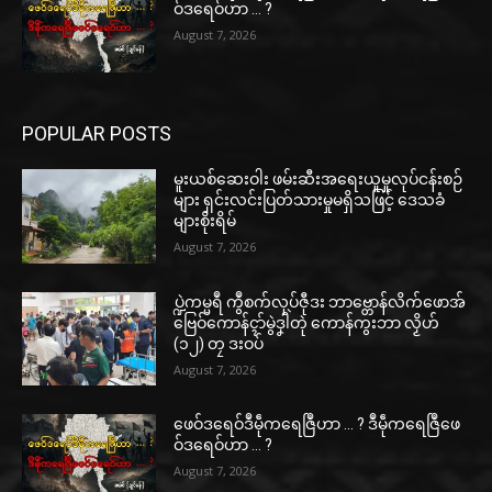
ဝ်ဒရေဝ်ဟာ … ?
August 7, 2026
POPULAR POSTS
မူးယစ်ဆေးဝါး ဖမ်းဆီးအရေးယူမှုလုပ်ငန်းစဉ်
များ ရှင်းလင်းပြတ်သားမှုမရှိသဖြင့် ဒေသခံ
များစိုးရိမ်
August 7, 2026
ပ္ဍဲကမ္မရဳ ကွဳစက်လုပ်ဇီုဒး ဘာဗ္တောန်လိက်ဖောအ်
ဗြေဝ်ကောန်ၚာ်မွဲဒၞါဲတုဲ ကောန်ကွးဘာ လၟိဟ်
(၁၂) တၠ ဒးဝပ်
August 7, 2026
ဖေဝ်ဒရေဝ်ဒဳမဵုကရေဇြဳဟာ … ? ဒဳမဵုကရေဇြဳဖေ
ဝ်ဒရေဝ်ဟာ … ?
August 7, 2026