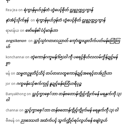
ရဲကွာန်မုဟ်ဒုန်တံ ဟွံပေၚ်စိုတ် လ္တူဥက္ကဌကွာန်
Rea Jea
on
နာဲအံၚ်သိုက်နန်
ရဲကွာန်မုဟ်ဒုန်တံ ဟွံပေၚ်စိုတ် လ္တူဥက္ကဌကွာန်
on
ဗော်မန်ၜါ ပံၚ်မာန်ဟာ
ရာမာန်ယ
on
ongsikenon
သ္ဘၚ်သၠာဲဂတးလညာတ် ကေုာံထ္ၜးပျးလိက်ပတ်မန်တြေံတြ
on
ဟ်
တ္ၚဲကောန်ဂကူမန်(၆၅)ဝါ ကဵု ပရေၚ်ၜိုဟ်လလမ်ကၟိန်ဍုၚ်မန်
konchannai
on
ဗၟာ
သမ္မတဥူတိၚ်သိၚ် တပ်တးလတူကောန်ဍုၚ်အရေၚ်တအ်ညိဟာ
မန်
on
ဂကူမန်​သှ်ေၜက်ကၠုၚ် နူဍုၚ်မန်တြေံဟရိပုဉ္ဇ
jor
on
သ္ဘၚ်ကၞာစှေ်ဘာ တန်ဗတောန်ကွိုၚ်ကွိုက်မန် မရနုက်ကဵု (၃)
Banyakhong
on
ဝါ
သ္ဘၚ်ကၞာစှေ်ဘာ တန်ဗတောန်ကွိုၚ်ကွိုက်မန် မရနုက်ကဵု (၃) ဝါ
channai
on
ညးဒေသတံ ဒးထံက်ပၚ် သွက်က္ဍိုပ်ရပ်လွဟ်မန် ဖျေံလွဟ်
ဗီဇမန်
on