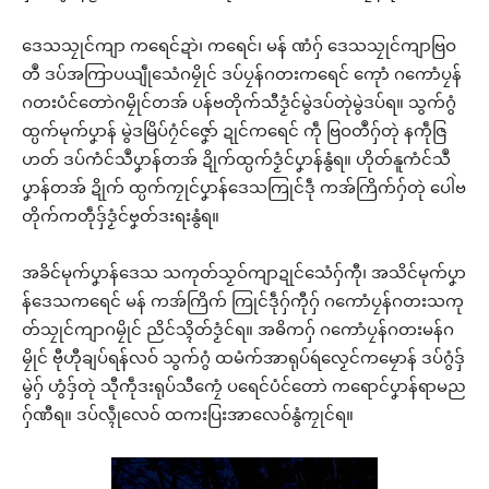
ဒေသသၠုင်ကျာ ကရေင်ဍာဲ၊ ကရေင်၊ မန် ဏံဂှ် ဒေသသၠုင်ကျာဗြဝ
တဳ ဒပ်အကြာပယျဵုသေံဂမၠိုင် ဒပ်ပၠန်ဂတးကရေင် ကေုာံ ဂကောံပၠန်
ဂတးပံင်တောဲဂမၠိုင်တအ် ပန်ဗတိုက်သီဒၟံင်မွဲဒပ်တုဲမွဲဒပ်ရ။ သွက်ဂွံ
ထ္ပက်မုက်ပၞာန် မွဲဒမြိပ်ဂၠံင်ဇၞော် ဍုင်ကရေင် ကဵု ဗြဝတဳဂှ်တုဲ နကဵုဇြ
ဟတ် ဒပ်ကံင်သဳပၞာန်တအ် ဍိုက်ထ္ပက်ဒၟံင်ပၞာန်နွံရ။ ဟိုတ်နူကံင်သဳ
ပၞာန်တအ် ဍိုက် ထ္ပက်ကၠုင်ပၞာန်ဒေသကြုင်ဒဵု ကအ်ကြိက်ဂှ်တုဲ ပေါဲဗ
တိုက်ကတဵုဒှ်ဒၟံင်ဗၞတ်ဒးရးနွံရ။
အခိင်မုက်ပၞာန်ဒေသ သကုတ်သၟဝ်ကျာဍုင်သေံဂှ်ကီု၊ အသိင်မုက်ပၞာ
န်ဒေသကရေင် မန် ကအ်ကြိက် ကြုင်ဒဵုဂှ်ကီုဂှ် ဂကောံပၠန်ဂတးသကု
တ်သၠုင်ကျာဂမၠိုင် ညိင်သ္ၚိတ်ဒၟံင်ရ။ အဓိကဂှ် ဂကောံပၠန်ဂတးမန်ဂ
မၠိုင် ဗီုဟီုချပ်ရန်လဝ် သွက်ဂွံ ထမံက်အာရုပ်ရဴလၟေင်ကမၠောန် ဒပ်ဂွံဒှ်
မွဲဂှ် ဟွံဒှ်တုဲ သီုကဵုဒးရုပ်သီကၠေံ ပရေင်ပံင်တောဲ ကရောင်ပၞာန်ရာမည
ဂှ်ဏီရ။ ဒပ်လ္ၚဵုလေဝ် ထကးပြးအာလေဝ်နွံကၠုင်ရ။