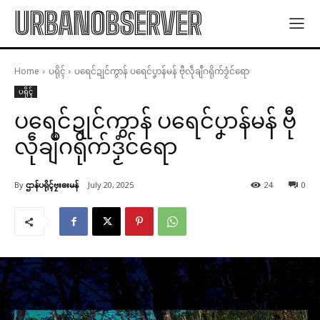
URBANOBSERVER
Home
ပရိုၚ်
ပရေင်ဍုင်ကွာန် ပရေင်ပၞာန်မန် ဗီုလဵုချဳဂရိုက်ဒၟံင်ရော
ပရိုၚ်
ပရေင်ဍုင်ကွာန် ပရေင်ပၞာန်မန် ဗီု
လဵုချဳဂရိုက်ဒၟံင်ရော
By
ဌာန်ပရိုၚ်ဗၠးၜးမန်
July 20, 2025
24
0