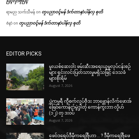
ပြံၚ်လှာဲဗီုပြၚ်
တၠပညာဝၚ်မန် ဒံက်တာနာဲပါန်လှ စုတိ
ရာမည သက်သီမန်
on
တၠပညာဝၚ်မန် ဒံက်တာနာဲပါန်လှ စုတိ
ဇဲနာဲ
on
EDITOR PICKS
မူးယစ်ဆေးဝါး ဖမ်းဆီးအရေးယူမှုလုပ်ငန်းစဉ်
များ ရှင်းလင်းပြတ်သားမှုမရှိသဖြင့် ဒေသခံ
များစိုးရိမ်
August 7, 2026
ပ္ဍဲကမ္မရဳ ကွဳစက်လုပ်ဇီုဒး ဘာဗ္တောန်လိက်ဖောအ်
ဗြေဝ်ကောန်ၚာ်မွဲဒၞါဲတုဲ ကောန်ကွးဘာ လၟိဟ်
(၁၂) တၠ ဒးဝပ်
August 7, 2026
ဖေဝ်ဒရေဝ်ဒဳမဵုကရေဇြဳဟာ … ? ဒဳမဵုကရေဇြဳဖေ