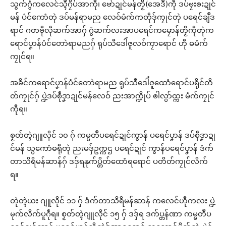
သွက်ဂွံကလေင်သ္ၚဳဂၠိပ်အာကီု၊ ဗော်ဍုင်မန်တၟိ(အေဒဳ)ကဵု ဒပ်ဗၠးၜးဍုင်
မန် ပံင်ကောံတုဲ ဒပ်မန်ရာမည လေဝ်မံက်ကတဵုဒှ်ကၠုင်တုဲ ပရေင်ချဳဒ
ရာင် ဂတဗီုလဵုဆက်အာဂှ် ဂွံဆက်လးအာပရေင်ကမၠောန်တၟိကီုတုဲက
ရောင်ပၞာန်ပံင်တောဲရာမညဂှ် ရုပ်သီဒေါံဇူလဝ်ကၠာရောင် ဟီု ဓမံက်
ကၠုင်ရ။
အခိင်ကရောင်ပၞာန်ပံင်တောဲရာမည ရုပ်သီဒေါံဇူထောံရောင်ပရိုင်တိ
တ်ကၠုင်ဂှ် ပ္ဍဲဒပ်စဵုဒၞာဍုင်မန်လေဝ် ညးအာက္ဍိုပ် ၜါလ္ပာ်ထ္ကး မံက်ကၠုင်
ကီုရ။
စၟတ်တ္ၚဲဂျူလိုင် ၁၀ ဂှ် ကမ္မတဳပရေင်ဍုင်ကွာန် ပရေင်ပၞာန် ဒပ်စဵုဒၞာဍု
င်မန် သ္ပကောံဓရီုတုဲ ညးမဒှ်ဥက္ကဌ ပရေင်ဍုင် ကွာန်ပရေင်ပၞာန် ဒံက်
တာသိရိမန်ဆာန်ဂှ် ဒဒှ်ရနုက်ပ္တိတ်ထောံရရောင် ပတိတ်ကၠုင်လိက်
ရ။
တုဲတ္ၚဲယး ဂျူလိုင် ၁၁ ဂှ် ဒံက်တာသိရိမန်ဆာန် ကလေင်ဟီုကလး ပ္ဍဲ
မုက်လိက်ပူဂဵုရ။ စၟတ်တ္ၚဲဂျူလိုင် ၁၅ ဂှ် ဒဒှ်ရ ဒက်ပ္တန်ဏာ ကမ္မတဳပ