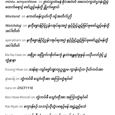
mintu. winyanhtow
ဇၟာပ်သၟတ်မန် စိုပ်အဝဲတံ ဒးလေပ်ကွတ်ပၞာန်သ္ဇိုၚ်
on
ထေက်ရောၚ် ဗော်ဍုၚ်မန်တၟိ ဖ္တိုက်ဖၟောဝ်
Monland
ကေတ်ခန်လ္ၚတ်ကဵု ၀ၚ်အတိက်ညိ
on
Watchdog
နကဵုစၞောန်ပၟိၚ်ဌန်ဂအုပ်ရးအဂၞဲ ရုၚ်ပွိုၚ်ဍုၚ်ဇြပ်ဗုဗော်ဍုၚ်မန်တၟိ
on
ဒးပဲါတိတ်
နကဵုစၞောန်ပၟိၚ်ဌန်ဂအုပ်ရးအဂၞဲ ရုၚ်ပွိုၚ်ဍုၚ်ဇြပ်ဗုဗော်ဍုၚ်မန်တၟိ
ayeramarn
on
ဒးပဲါတိတ်
ဒးစဵုဒၞာ ဒးပြိုက်ဂစိုတ်ကၠေံ နူဘဲအန္တရာဲစၟစၟန် ပလီုပလာ်ဒၟံၚ် ပ္ဍဲ
Ma Nu Haw
on
တၞံနာနာ
ဒဒန်ဆု ကျာ်ဇၞော်အ္စာတၠဥတ္တမ ကွာန်ဝၚ်က ပိုတ်ကဝ်အာ
Doung Htaw
on
တၞံကဝ်ဖီ သ္ဂောံတဵုအာ အကြာတၞံရဝ်ဗါ
နာဲဆာန်
on
DSCF1116
nara
on
တၞံကဝ်ဖီ သ္ဂောံတဵုအာ အကြာတၞံရဝ်ဗါ
Bee Htaw Monzel
on
ကၠောန်ဗဒှ် သဘၚ်ဟီုတွံပရေၚ်မန် အပ္ဍဲဍုၚ်သေံ
Nai Nyan
on