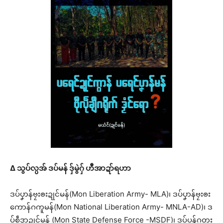
∆
သွပ်လ္ပအ် ဒပ်မန် ဒှ်မွဲဂှ် ဟဳအာဍာ်ရဟာ
ဒပ်ပၞာန်ဗၠးၜးဍုင်မန်(Mon Liberation Army- MLA)၊ ဒပ်ပၞာန်ဗၠးၜး
ကောန်ဂကူမန်(Mon National Liberation Army- MNLA-AD)၊ ဒ
ပ်စဵုဒၞာဍုင်မန် (Mon State Defense Force -MSDF)၊ ဒပ်ပၠန်ဂတး