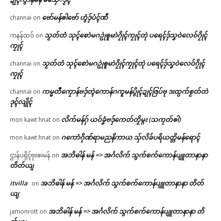
ဗော်မန်ၜါဗော် ဟွံဒှ်ပံၚ်ဏီ
channai
on
သၟတ်တံ သုၚ်စောဲမဂဥုဲၜူမာဲဂၠိုၚ်ကၠုၚ်တုဲ ပရေၚ်ဒှ်သၞဝဲလေဝ်ဂၠိုၚ်
ကနန်ထဝ်
on
ကၠုၚ်
သၟတ်တံ သုၚ်စောဲမဂဥုဲၜူမာဲဂၠိုၚ်ကၠုၚ်တုဲ ပရေၚ်ဒှ်သၞဝဲလေဝ်ဂၠိုၚ်
channai
on
ကၠုၚ်
ကမ္မတဳကၠောန်ဗဒှ်တ္ၚဲကောန်ဂကူမန်ပွိုၚ်ဍုၚ်ဇြပ်ဗု ဒးထ္ပက်စၟတ်တဲ
channai
on
ဒုၚ်လျိုၚ်
လိက်မန်ဂှ် ယဝ်ခၞံဗဒှ်ကေတ်တၟိမ္ဂး (သကုတ်ၜါ)
mon kawt hnat
on
ဂကောံဂိုဏ်ရာမညနိကာယ သှ်လိခ်ပရိယတ္တိမန်ရောၚ်
mon kawt hnat
on
အဘိဓါန် မန် => အၚ်္ဂလိက် သွက်စက်ကောန်ပျူတာနာနာ
ဌာန်ပရိုၚ်ဗၠးၜးမန်
on
တိတ်ယျ
itvilla
အဘိဓါန် မန် => အၚ်္ဂလိက် သွက်စက်ကောန်ပျူတာနာနာ တိတ်
on
ယျ
အဘိဓါန် မန် => အၚ်္ဂလိက် သွက်စက်ကောန်ပျူတာနာနာ တိ
jamonrott
on