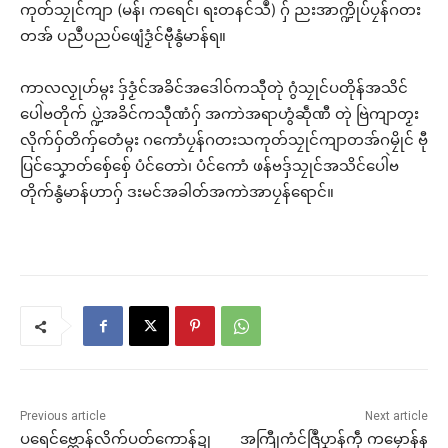
ကုတ်သၠုင်ကျာ (မန်၊ ကရေင်၊ ရးတနင်သဳ) ဂှ် ညးအာက္ဍိုပ်ပၠန်ဂတး
တအ် ပညဳပညပ်ဖျေံဒၟံင်ဗီုနွံမာန်ရ။
ကာလလၟုဟ်မ္ဂး ဒှ်ဒၟံင်အခိင်အဒေါဝ်ကသီုတုဲ ဂွံသၠုင်ပတိုန်အသိင်
ပေါဲဗတိုက် ပ္ဍဲအခိင်ကသီုဏံဂှ် အကာဲအရာဟွံဆဵုဏီ တုဲ ဗြဲကျာတၟး
လိုက်ဝှ်တိကှ်တေံမ္ဂး ဂကောံပၠန်ဂတးသကုတ်သၠုင်ကျာတအ်ဂမၠိုင် ဗီု
ပြင်သၞောတ်စှ်ေစှ်ေ ပံင်တောဲ၊ ပံင်ကောံ ဖန်ဗဒှ်သၠုင်အသိင်ပေါဲဗ
တိုက်နွံမာန်ဟာဂှ် ဒးမင်အခါတ်အကာဲအာပၠန်ရောင်။
Previous article
Next article
ပရေင်ဗ္တောန်လိက်ပတ်ကောန်ဍု
အကြီုကံင်ဇြဳပၞာန်ကဵု ကမၠောန်န