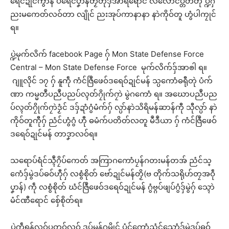
ရေင်ဍုင်ကွာန် ပရေင်ပၞာန်တၟိတုဲဒှ်အာရရောင် လလောင်ပ္တိတ်တုဲ ပ္ဍဲဂှ်
ညးမကေတ်လဝ်တာ လျိုင် ညးအုပ်ကာနာနာ နာဲကိုဝ်တူ ဟွံပါကၠုင်
ရ။
ပ္ဍဲမုက်လိက် facebook Page ဂှ် Mon State Defense Force
Central – Mon State Defense Force မုက်လိက်ဒှ်အာၜါ ရ။
ဂျူလိုင် ၁၇ ဂှ် နူကဵု ကံင်ဇြဳဖေဝ်ဒရေဝ်ဍုင်မန် သ္ပကောံဓရီုတုဲ ပံက်
ဏာ ကမ္မတဳပညဳပညပ်လ္ၚတ်ဂၠိုက်ဂၠာဲ မွဲဂကောံ ရ။ အဃောပညဳပည
ပ်လ္ၚတ်ဂၠိုက်ဂၠာဲဒၟံင် ဒဒှ်ဍာံဂွံမံက်ဂှ် လ္ပာ်နာဲသိရိမန်ဆာန်ကီု သီုလ္ပာ် နာဲ
ကိုဝ်တူကီုဂှ် ညံင်ဟွံဂွံ ဟီု ဓမံက်ပတိတ်လတူ မဳဒဳယာ ဂှ် ကံင်ဇြဳဖေဝ်
ဒရေဝ်ဍုင်မန် တာဒၞာလဝ်ရ။
သရောပ်ရံင်သ္ၚဳဂၠိပ်ကေတ် အကြာဂကောံပၠန်ဂတးမန်တအ် ညံင်သ္
ဂောံဒှ်မွဲဒပ်ဓဝ်ဟီုဂှ် လစွံစိုတ် ဗော်ဍုင်မန်တၟိ(ဗ တိုက်သရိုဟ်တၠအဝဵု
ပၞာန်) ကဵု လစွံစိုတ် ဃံင်ဇြဳဖေဝ်ဒရေဝ်ဍုင်မန် ဂွံဗ္ဂပ်ဖျပ်ဂွံဒှ်မွဲဂှ် သ္ၚောဲ
မံင်ဏီရောင် စှ်ေစိုတ်ရ။
ပ္ဍဲကဵုရန်လဝ်ပတဝ်လဝ် ဒပ်မန်ဂမၠိုင် ပံင်ကောံညံင်သ္ဂောံဒှ်မွဲဒပ်ဓဝ်