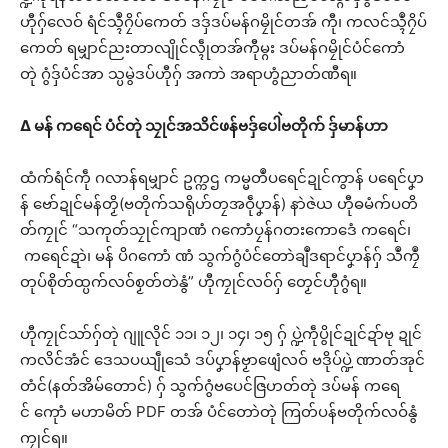
ဟီုဂှ်လေဝ် ရံင်သ္ၚဳဂၠိပ်ကေတ် ဒဒှ်ဒပ်မန်ဂမၠိုင်တအ် ကီု၊ ကလင်သ္ၚဳဂၠိပ်
ကေတ် ရမျှာင်ညးတာလျိုင်လ္ၚဵုတအ်ကီုမ္ဂး ဒပ်မန်ဂမၠိုင်ပံင်ကောံ
တုဲ ဂွံဒှ်ပံင်အာ သ္ပမွဲဒပ်ဟီုဂှ် အကာဲ အရာဟွံညာတ်ဏီရ။
∆
မန်
ကရေင်
ပံင်တုဲ
သၠုင်အသိင်ဖန်ဗဒှ်ပေါဲဗတိုက်
ဒှ်မာန်ဟာ
ထံက်ရံင်ကဵု ဂလာန်ရမျှာင် ဥက္ကဌ ကမ္မတဳပရေင်ဍုင်ကွာန် ပရေင်ပၞာ
န် ဗော်ဍုင်မန်တၟိ(ဗတိုက်သရိုဟ်တၠအဝဵုပၞာန်) နာဲဇဲယ ဟီုဓမံက်ပတိ
တ်ကၠုင် “သကုတ်သၠုင်ကျာဏံ ဂကောံပၠန်ဂတးကောဒေံ ကရေင်၊
ကရေင်ဍာဲ၊ မန် ပိဂကောံ ဏံ သွက်ဂွံပံင်တောဲချဳဒရာင်ပၞာန်ဂှ် သဳကၠဳ
တုပ်စိုတ်ထ္ပက်လဝ်စၟတ်တဲနွံ” ဟီုကၠုင်လဝ်ဂှ် တၟေင်ဟီုဂွံရ။
ဟီုကၠုင်သာ်ဂှ်တုဲ ဂျူလိုင် ၁၁၊ ၁၂၊ ၁၄၊ ၁၅ ဂှ် ပ္ဍဲကဵုပွိုင်ဍုင်ဍာ်ဗု ဍုင်
ကလိင်အံင် ဒေသပယျဵုသေံ ဒပ်ပၞာန်ဗၟာဖျေံလဝ် ဗဒိုပ်ပ္ဍဲ ဏာတ်အုင်
တံင်(နတ်အိမ်တောင်) ဂှ် သွက်ဂွံဗပေင်ဇြဟတ်တုဲ ဒပ်မန် ကရေ
င် ကေုာံ မဟာမိတ် PDF တအ် ပံင်တောဲတုဲ ကြတ်ပန်ဗတိုက်လဝ်နွံ
ကၠုင်ရ။