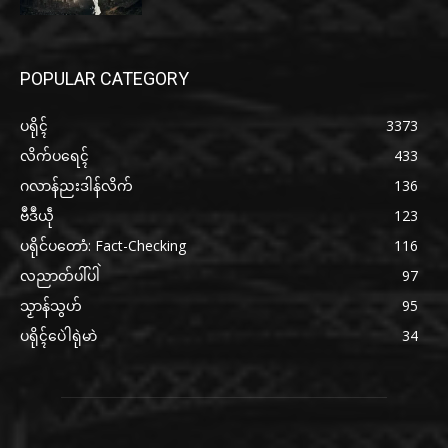
POPULAR CATEGORY
ပရိုၚ်
3373
လိက်ပရေၚ်
433
ဂလာန်ညးဒါန်လိက်
136
ဗဳဒဳယဵု
123
ပရိုင်ပတောံ: Fact-Checking
116
လညာတ်ပါ်ပါဲ
97
သၟာန်သွဟ်
95
ပရိုၚ်ပေဲါရုဲမာဲ
34