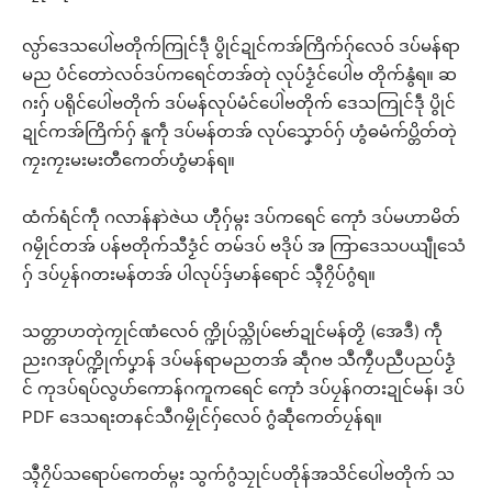
လ္ပာ်ဒေသပေါဲဗတိုက်ကြုင်ဒဵု ပွိုင်ဍုင်ကအ်ကြိက်ဂှ်လေဝ် ဒပ်မန်ရာ
မည ပံင်တောဲလဝ်ဒပ်ကရေင်တအ်တုဲ လုပ်ဒၟံင်ပေါဲဗ တိုက်နွံရ။ ဆ
ဂးဂှ် ပရိုင်ပေါဲဗတိုက် ဒပ်မန်လုပ်မံင်ပေါဲဗတိုက် ဒေသကြုင်ဒဵု ပွိုင်
ဍုင်ကအ်ကြိက်ဂှ် နူကဵု ဒပ်မန်တအ် လုပ်သၞောဝ်ဂှ် ဟွံဓမံက်ပ္တိတ်တုဲ
ကၠးကၠးမးမးတီကေတ်ဟွံမာန်ရ။
ထံက်ရံင်ကဵု ဂလာန်နာဲဇဲယ ဟီုဂှ်မ္ဂး ဒပ်ကရေင် ကေုာံ ဒပ်မဟာမိတ်
ဂမၠိုင်တအ် ပန်ဗတိုက်သီဒၟံင် တမ်ဒပ် ဗဒိုပ် အ ကြာဒေသပယျဵုသေံ
ဂှ် ဒပ်ပၠန်ဂတးမန်တအ် ပါလုပ်ဒှ်မာန်ရောင် သ္ၚဳဂၠိပ်ဂွံရ။
သတ္တာဟတုဲကၠုင်ဏံလေဝ် က္ဍိုပ်သ္ကိုပ်ဗော်ဍုင်မန်တၟိ (အေဒဳ) ကဵု
ညးဂအုပ်က္ဍိုက်ပၞာန် ဒပ်မန်ရာမညတအ် ဆဵုဂဗ သဳကၠဳပညဳပညပ်ဒၟံ
င် ကုဒပ်ရပ်လွဟ်ကောန်ဂကူကရေင် ကေုာံ ဒပ်ပၠန်ဂတးဍုင်မန်၊ ဒပ်
PDF ဒေသရးတနင်သဳဂမၠိုင်ဂှ်လေဝ် ဂွံဆဵုကေတ်ပၠန်ရ။
သ္ၚဳဂၠိပ်သရောပ်ကေတ်မ္ဂး သွက်ဂွံသၠုင်ပတိုန်အသိင်ပေါဲဗတိုက် သ