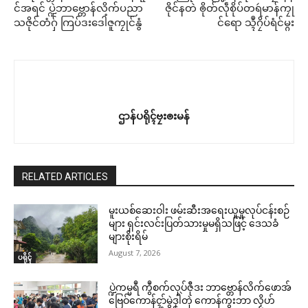
င်အရင် ပ္ဍဲဘာဗ္တောန်လိက်ပညာ
ဇိုင်နတဲ ၜိုတ်လဵုစိုပ်တရဴမာန်ကၠု
သဇိုင်တံဂှ် ကြပ်ဒးဒေါံဇူကၠုင်နွံ
င်ရော သ္ၚဳဂၠိပ်ရံင်မ္ဂး
Related
ဌာန်ပရိုၚ်ဗၠးၜးမန်
ရုဲစှ်
ဌာန်ပရိုၚ်ဗၠးၜးမန်
ပရိုၚ်လက္ကရဴအိုတ်
ဒပ်ဆီမန် (Mon Blood Army) ဝွံ
အလဵုအသဳပတောံမံက်ကၠုင်တုဲ
ကဵုအာဖျုန်ကုပရေင်ပၞာန်ရောင်ဂး
လေဝ် ပေါဲပၞာန်ဒေသမန် အသိင်ဍို
RELATED ARTICLES
🏛 လညာတ်ပါ်ပဲါ
April 10, 2026
န်စှ်ေဟွံသေင်
In "ပရိုၚ်"
April 11, 2026
In "ပရိုၚ်"
မူးယစ်ဆေးဝါး ဖမ်းဆီးအရေးယူမှုလုပ်ငန်းစဉ်
ညးဒါန်လိက်
များ ရှင်းလင်းပြတ်သားမှုမရှိသဖြင့် ဒေသခံ
များစိုးရိမ်
ဗွဳဒဳယဵု
August 7, 2026
ပရိုၚ်
ကေတ်အဆက်
ပ္ဍဲကမ္မရဳ ကွဳစက်လုပ်ဇီုဒး ဘာဗ္တောန်လိက်ဖောအ်
ဗြေဝ်ကောန်ၚာ်မွဲဒၞါဲတုဲ ကောန်ကွးဘာ လၟိဟ်