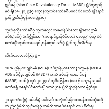
ဍုင်မန် (Mon State Revolutionary Force- MSRF) ပ္ဍဲဂိတုဂျာန်
နဝါရဳ(၁၈-၂၀၂၄)ဂှ် ကၠောန်သ္ပလဝ်ကောံဓရီုပရေင်ပံင်တောဲ ချဳဒရာင်
ပၞာန် ပ္ဍဲတိဍာ်ပၠန်ဂတးမွဲဒၞာဲရ။
သွဟ်နူကဵုကောံဓရီုဂှ် သွက်လၟေင်ကမၠောန်ပံင်တောဲချဳဒရာင်ပၞာန်
ဒပ်(၄)ဒပ်ဂှ် ပံက်ပ္တိုန်အာ “ကရောင်ပၞာန်ပံင်တောဲ ရာမည” မွဲတုဲ ပံင်
တောဲချဳဒရာင်အာပရေင်ပၞာန်ရောင် သာ်ဝွံ ပ္တိတ်ကၠုင်လိက်ရ။
လိက်လလောင်တြး ဝွံ –
၁။ ဒပ်ပၞန်ဗၠးၜးဍုင်မန် (MLA)၊ ဒပ်ပၞာန်ဗၠးၜကောန်ဂကူမန် (MNLA-
AD)၊ ဒပ်စဵုဒၞာဍုင်မန် (MSDF) ကေုာံ ဒပ်ပၠန်ဂတးဍုင်မန်
(MSRF) တအ်ဝွံ သၞာံ ၂၀၂၄၊ ဂိတုဒဳဇြေန်ဗာ (၁၈) ဂှ် ကၠောန်သ္ပပေါဲ
ကောံဓရီု ပရေင်ပံင်တောဲချဳ ဒရာင်ပၞာန် ပ္ဍဲတိဍာ်ပၠန်ဂတး မွဲဒၞာဲရ။
၂။ နူကောံဓရီုဝွံ ဒပ်မန်မွဲ မပါလုပ် အလုံဒပ်ပၠန်ဂတးမန်တအ်သီုဖအို
တ် ညံင်ဂွံမံက်ကၠုင်မာန်ဂှ် ထမံက်အာရုပ်ရဴရောင် တုပ် စိုတ်ရ။