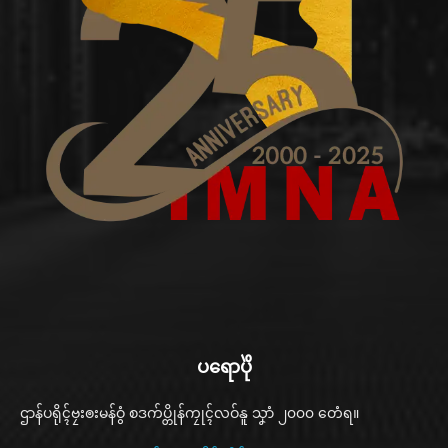
ပရောပိုဲ
ဌာန်ပရိုၚ်ဗၠးၜးမန်ဝွံ စဒက်ပ္တိုန်ကၠုၚ်လဝ်နူ သၞာံ ၂၀၀၀ တေံရ။