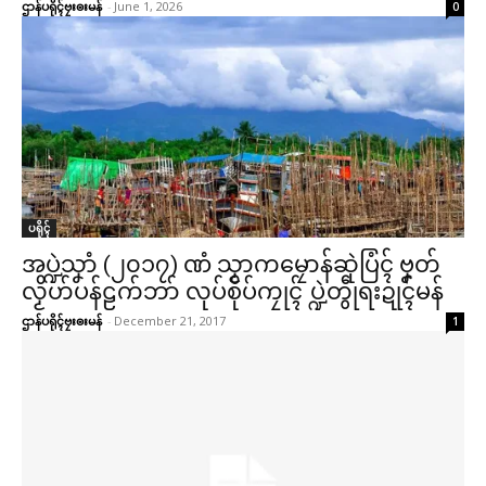
ဌာန်ပရိုၚ်ဗၠးၜးမန်
-
June 1, 2026
0
ပရိုၚ်
အပ္ဍဲသၞာံ (၂၀၁၇) ဏံ သၟာကမၠောန်ဆုဲပြံၚ် ဗၞတ်
လၟိဟ်ပန်ဠက်ဘာ် လုပ်စိုပ်ကၠုၚ် ပ္ဍဲတွဵုရးဍုၚ်မန်
ဌာန်ပရိုၚ်ဗၠးၜးမန်
-
December 21, 2017
1