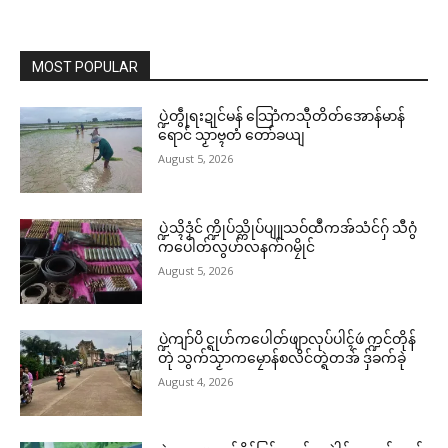
MOST POPULAR
ပ္ဍဲတွဵုရးဍုင်မန် သြောံကသီုတိတ်အောန်မာန်
ရောင် သၟာဗ္ၚတံ တော်ခယျ
August 5, 2026
ပ္ဍဲသ္ၚိဒၟံင် က္ဍိုပ်သ္ကိုပ်ပျူသဝ်ထဳကအ်သံင်ဂှ် သီဂွံ
ကပေါတ်လွဟ်လနက်ဂမၠိုင်
August 5, 2026
ပ္ဍဲကျာ်ပိ င္ရုဟ်ကပေါတ်ဖျာလုပ်ပါၚ်ဖဴ က္ဍင်တိုန်
တုဲ သွက်သၟာကမၠောန်စလိင်တ္ရဲတအ် ဒှ်ခက်ခုဲ
August 4, 2026