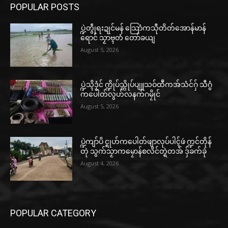
POPULAR POSTS
ပ္ဍဲတွဵုရးဍုင်မန် သြောံကသီုတိတ်အောန်မာန်
ရောင် သၟာဗ္ၚတံ တော်ခယျ
August 5, 2026
ပ္ဍဲသ္ၚိဒၟံင် က္ဍိုပ်သ္ကိုပ်ပျူသဝ်ထဳကအ်သံင်ဂှ် သီဂွံ
ကပေါတ်လွဟ်လနက်ဂမၠိုင်
August 5, 2026
ပ္ဍဲကျာ်ပိ င္ရုဟ်ကပေါတ်ဖျာလုပ်ပါၚ်ဖဴ က္ဍင်တိုန်
တုဲ သွက်သၟာကမၠောန်စလိင်တ္ရဲတအ် ဒှ်ခက်ခုဲ
August 4, 2026
POPULAR CATEGORY