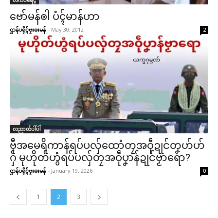
လိက်ပရေၚ်
ဗော်မန်ၜါ ပံၚ်မာန်ဟာ
ဌာန်ပရိုၚ်ဗၠးၜးမန်
-
May 30, 2012
2
လညာတ်ပါ်ပါဲ
ဗီုအမေရိကာန်ရပ်ပလှ်ထောံတၠအဝဵုဍုင်တၞဟ်ဟ်
ဂှ် မုဟိုတ်ဟွံရပ်ပလှ်တၠအဝဵုပၞာန်ဍုင်ဗၟာရော?
ဌာန်ပရိုၚ်ဗၠးၜးမန်
-
January 19, 2026
0
1
2
3