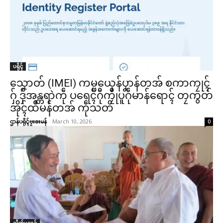
ဌာန်ပရိုၚ်ဗၠးၜးမန်
ရုဲစှ်
ပရိုၚ်
ပရိုၚ်လက္ကရဴအိုတ်
သၞောတ် (IMEI) ကမ္မယှေန်ပၞာန်တအ် စကာကၠုၚ်
ဂှ် ဒှ်အန္တရာဲကဵု ပရေၚ်ဂီုကၠီုပူဂဵုမာန်ရောၚ် တၠကွတ်
🏛 လညာတ်ပါ်ပဲါ
အိုၚ်ထဳမန်တအ် ကဵုသတိ
ဌာန်ပရိုၚ်ဗၠးၜးမန်
-
March 10, 2026
0
ညးဒါန်လိက်
ဗွဳဒဳယဵု
ကေတ်အဆက်
© ဌာန်ပရိုၚ်ဗၠးၜးမန်