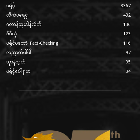
ပရိုၚ်
3367
လိက်ပရေၚ်
432
ဂလာန်ညးဒါန်လိက်
136
ဗဳဒဳယဵု
123
ပရိုင်ပတောံ: Fact-Checking
116
လညာတ်ပါ်ပါဲ
97
သၟာန်သွဟ်
95
ပရိုၚ်ပေဲါရုဲမာဲ
34