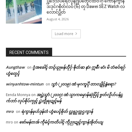
ပ္ဍဲဒေသပရေင်ပိုန်ဒြပ်တၟေင်ထဝဲါဂှ် ကောန်ကွာန်
ဒးဒုင်ဂစိုတ်လဝ် (၆) တၠ Dawei SEZ Watch လ
လောင်ပ္တိတ်
August 4, 2026
Load more
RECENT COMMENTS
Aungthaw
ဂွံအခေါၚ် တၚ်ယၟုမန်ဟီုဂှ် ၜိုတ်ဆ နာဲ၊ ဣစဳ၊ မာံ၊ မိ တံဓဝ်ရဂှ်
on
ဟွံတၟေၚ်
winyanhtow-mintun
သၞာံ (၂၀၁၉) ဏံ မုဂကူပိုဲ တာလျိုၚ်နွံရော?
on
အပ္ဍဲသၞာံ (၂၀၁၇) ဏံ သၟာကမၠောန်ဆုဲပြံၚ် ဗၞတ်လၟိဟ်ပန်ဠ
Eenda Monnya
on
က်ဘာ် လုပ်စိုပ်ကၠုၚ် ပ္ဍဲတွဵုရးဍုၚ်မန်
mro
ရဲကွာန်မုဟ်ဒုန်တံ ဟွံပေၚ်စိုတ် လ္တူဥက္ကဌကွာန်
on
ဗော်မန်တအ် ကဵုမံၚ်ကတိပါၚ် ကဵုညးဍုၚ်ကွာန်အိုတ်ယျ
mro
on