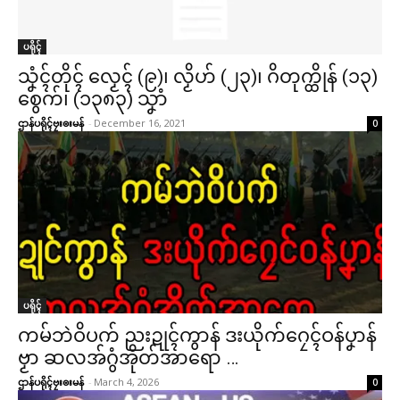
ပရိုၚ်
သၞံၚ်တိုၚ် လၟေၚ် (၉)၊ လၟိဟ် (၂၃)၊ ဂိတုက္ထိုန် (၁၃)
စွေက်၊ (၁၃၈၃) သၞာံ
ဌာန်ပရိုၚ်ဗၠးၜးမန်
-
December 16, 2021
0
ပရိုၚ်
ကမ်ဘဲဝိပက် ညးဍုၚ်ကွာန် ဒးယိုက်ဂၠေၚ်ဝန်ပၞာန်
ဗၟာ ဆလအ်ဂွံအိုတ်အာရော …
ဌာန်ပရိုၚ်ဗၠးၜးမန်
-
March 4, 2026
0