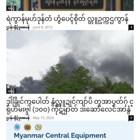
ပရိုၚ်
ရဲကွာန်မုဟ်ဒုန်တံ ဟွံပေၚ်စိုတ် လ္တူဥက္ကဌကွာန်
ဌာန်ပရိုၚ်ဗၠးၜးမန်
-
June 8, 2012
4
ပရိုၚ်
ဒၞါဲခြိုင်ကပေါတ် နွံလ္တူဍုင်ကျာ်ပိ တူအာပၟတ်ဂှ် င္
ရုဟ်မးဗ္ဒါဲ (၁၀၀) ကိုဋ်ၝာတ် ဒးဆောံလေင်အာနွံ
ဌာန်ပရိုၚ်ဗၠးၜးမန်
-
May 13, 2026
0