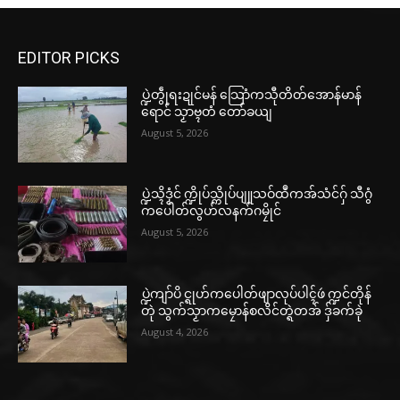
EDITOR PICKS
ပ္ဍဲတွဵုရးဍုင်မန် သြောံကသီုတိတ်အောန်မာန်
ရောင် သၟာဗ္ၚတံ တော်ခယျ
August 5, 2026
ပ္ဍဲသ္ၚိဒၟံင် က္ဍိုပ်သ္ကိုပ်ပျူသဝ်ထဳကအ်သံင်ဂှ် သီဂွံ
ကပေါတ်လွဟ်လနက်ဂမၠိုင်
August 5, 2026
ပ္ဍဲကျာ်ပိ င္ရုဟ်ကပေါတ်ဖျာလုပ်ပါၚ်ဖဴ က္ဍင်တိုန်
တုဲ သွက်သၟာကမၠောန်စလိင်တ္ရဲတအ် ဒှ်ခက်ခုဲ
August 4, 2026