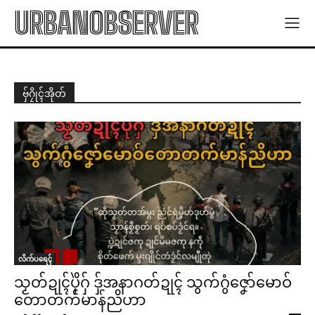
URBANOBSERVER
ဗှ်ဂၠိုၚ်အိုတ်
လိက်ပရေၚ်
သၟတ်ဍုၚ်ပိုဲဂှ် ဒှ်အနာဂတ်ဍုၚ် သွက်ဂွံဇၞော်မောဝ်
တောတက်မာန်ညိဟာ