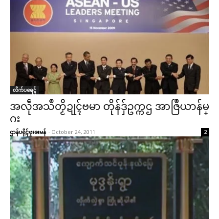
လိက်ပရေၚ်
အလဵုအသဳတၟိဍုၚ်ဗမာ တိုန်ဒှ်ဥက္ကဌ အာဇြဳယာန်မ္
ဂး
ဌာန်ပရိုၚ်ဗၠးၜးမန်
-
October 24, 2011
2