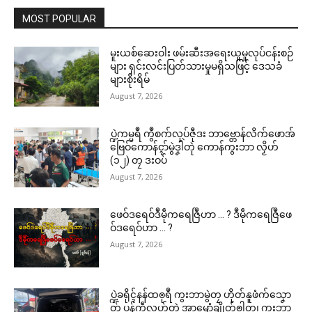
MOST POPULAR
မူးယစ်ဆေးဝါး ဖမ်းဆီးအရေးယူမှုလုပ်ငန်းစဉ်
များ ရှင်းလင်းပြတ်သားမှုမရှိသဖြင့် ဒေသခံ
များစိုးရိမ်
August 7, 2026
ပ္ဍဲကမ္မရဳ ကွဳစက်လုပ်ဇီုဒး ဘာဗ္တောန်လိက်ဖောအ်
ဗြေဝ်ကောန်ၚာ်မွဲဒၞါဲတုဲ ကောန်ကွးဘာ လၟိဟ်
(၁၂) တၠ ဒးဝပ်
August 7, 2026
ဖေဝ်ဒရေဝ်ဒဳမဵုကရေဇြဳဟာ … ? ဒဳမဵုကရေဇြဳဖေ
ဝ်ဒရေဝ်ဟာ … ?
August 7, 2026
ပ္ဍဲခရိုၚ်နန်ထၜုရဳ ကွးဘာမွဲတၠ ဟိုတ်နူဖံက်သၞော
တ် ပန်ကဵုလွဟ်တုဲ အ္စာၝောံချိုတ်ၜါတၠ၊ ကွးဘာ