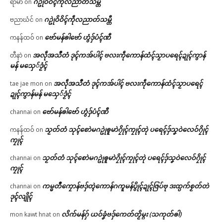
ဂဥုဲဝိဝိၚ်ကဵုလညာတ်သမ္တီ
ရာမာ
on
ဂဥုဲဝိဝိၚ်ကဵုလညာတ်သမ္တီ
ဗညာဃံင်
on
ဗော်မန်ၜါဗော် ဟွံဒှ်ပံၚ်ဏီ
ကနန်ထဝ်
on
အလဵုအသဳတံ ဒုၚ်ကအ်ပါၚ် ဗလးကဵုကောန်ထံၚ်သၟာပရေၚ်ဍုၚ်ကွာန်
တီနာဲ
on
မန် မသှေ်ဒၟံၚ်
အလဵုအသဳတံ ဒုၚ်ကအ်ပါၚ် ဗလးကဵုကောန်ထံၚ်သၟာပရေၚ်
tae jae mon
on
ဍုၚ်ကွာန်မန် မသှေ်ဒၟံၚ်
ဗော်မန်ၜါဗော် ဟွံဒှ်ပံၚ်ဏီ
channai
on
သၟတ်တံ သုၚ်စောဲမဂဥုဲၜူမာဲဂၠိုၚ်ကၠုၚ်တုဲ ပရေၚ်ဒှ်သၞဝဲလေဝ်ဂၠိုၚ်
ကနန်ထဝ်
on
ကၠုၚ်
သၟတ်တံ သုၚ်စောဲမဂဥုဲၜူမာဲဂၠိုၚ်ကၠုၚ်တုဲ ပရေၚ်ဒှ်သၞဝဲလေဝ်ဂၠိုၚ်
channai
on
ကၠုၚ်
ကမ္မတဳကၠောန်ဗဒှ်တ္ၚဲကောန်ဂကူမန်ပွိုၚ်ဍုၚ်ဇြပ်ဗု ဒးထ္ပက်စၟတ်တဲ
channai
on
ဒုၚ်လျိုၚ်
လိက်မန်ဂှ် ယဝ်ခၞံဗဒှ်ကေတ်တၟိမ္ဂး (သကုတ်ၜါ)
mon kawt hnat
on