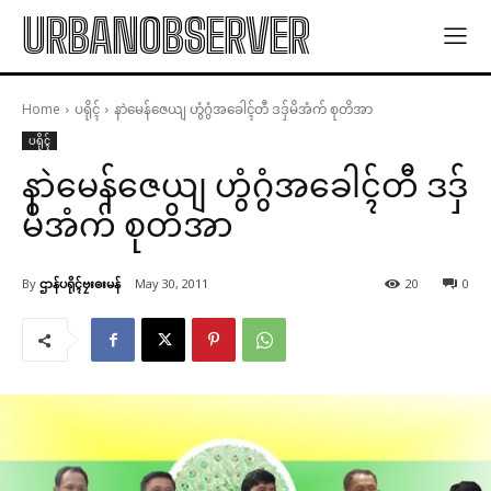
URBANOBSERVER
Home
ပရိုၚ်
နာဲမေန်ဇေယျ ဟွံဂွံအခေါၚ်တီ ဒဒှ်မိအံက် စုတိအာ
ပရိုၚ်
နာဲမေန်ဇေယျ ဟွံဂွံအခေါၚ်တီ ဒဒှ်
မိအံက် စုတိအာ
By
ဌာန်ပရိုၚ်ဗၠးၜးမန်
May 30, 2011
20
0