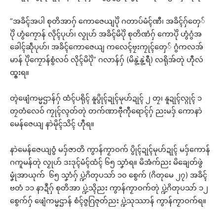
“အခိၚ်အပါ စုတိအာဂှ် ကောဇေယျပိုဲ ဂတာပ်မံၚ်ဏီ၊ အခိၚ်ဂှ်တှေ်
ပိုဲ ဟွံကၠောန် လိုၚ်ပုဟ်၊ လၟုဟ် အခိၚ်မိပိုဲ စုတိဏံဂှ် ကောပိုဲ ဟွံဂွံအ
ခေါၚ်ဆဵုပုဟ်၊ အခိၚ်ကောဇေယျ ကလေၚ်ဗၠးကၠုၚ်တှေ် ဂွံကလအ်
မာန် ပိုဲကၠောန်စွံလဝ် လိုၚ်မိပိုဲ” ဂလာန်ဂှ် (မိနွဲ့နွဲ့ရီ) လရိုအ်တုဲ ဟီုလဴ
ထ္ၜးရ။
တ္ၚဲဖျေံကမ္မဌာန်ဂှ် ထံၚ်ပရိုၚ် နူပွိုၚ်ဍုၚ်မုဟ်ဍုၚ် ၂ တၠ၊ နူဍုၚ်လ္ဂုၚ် ၁
တၠတံလေဝ် ကၠုၚ်လ္ၚတ်တုဲ တက်ဏာဗီုကီုရောၚ်ဂှ် ညးမဒှ် ကောနာဲ
မေန်ဇေယျ နာဲမိုၚ်သိၚ် ဟီုရ။
နာဲမေန်ဇေယျဝွံ မဒှ်ဇာတိ ကွာန်ကၟာဝက် ပွိုၚ်ဍုၚ်မုဟ်ဍုၚ် မဒှ်ကောန်
ဂကူမန်တုဲ လၟုဟ် ဒးဒုၚ်မံၚ်ထံၚ် ၆၅ သၞာံရ။ မိအံက်ညး မိချေတ်ဖွဲ
မၞုံအာယုက် ၆၅ သၞာံဂှ် ပ္ဍဲဂိတုပသာ် ၁၀ စွေက် (ဂိတုမေ ၂၇) အခိၚ်
ဗတံ ၁၁ နာဍဳဂှ် စုတိအာ ပ္ဍဲသ္ၚိညး ကွာန်ကၟာဝက်တုဲ ပ္ဍဲဂိတုပသာ် ၁၂
စွေက်ဂှ် ဖျေံကမ္မဌာန် စံၚ်ဇွဂြဇုတ်ညး ပ္ဍဲသုဿာန် ကွာန်ကၟာဝက်ရ။