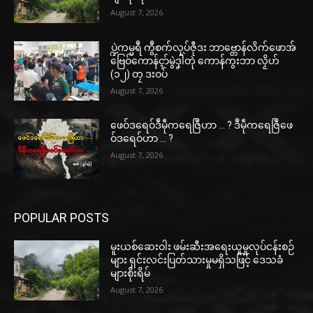
August 7, 2026
ပ္ဍဲကမ္မရဳ ကွဳစက်လုပ်ဇီုဒး ဘာဗ္တောန်လိက်ဖောအ်
ဗြေဝ်ကောန်ၚာ်မွဲဒၞါဲတုဲ ကောန်ကွးဘာ လၟိဟ်
(၁၂) တၠ ဒးဝပ်
August 7, 2026
ဖေဝ်ဒရေဝ်ဒဳမဵုကရေဇြဳဟာ … ? ဒဳမဵုကရေဇြဳဖေ
ဝ်ဒရေဝ်ဟာ … ?
August 7, 2026
POPULAR POSTS
မူးယစ်ဆေးဝါး ဖမ်းဆီးအရေးယူမှုလုပ်ငန်းစဉ်
များ ရှင်းလင်းပြတ်သားမှုမရှိသဖြင့် ဒေသခံ
များစိုးရိမ်
August 7, 2026