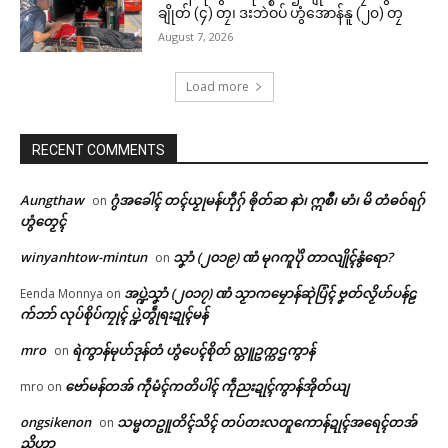
ချိုတ် (၄) တၠ၊ ဒးဘဲဝပ် ဟွံအောန်နူ (၂၀) တၠ
August 7, 2026
Load more
RECENT COMMENTS
Aungthaw
ဂွံအခေါၚ် တၚ်ယၟုမန်ဟီုဂှ် ၜိုတ်ဆ နာဲ၊ ဣစဳ၊ မာံ၊ မိ တံဓဝ်ရဂှ်
on
ဟွံတၟေၚ်
winyanhtow-mintun
သၞာံ (၂၀၁၉) ဏံ မုဂကူပိုဲ တာလျိုၚ်နွံရော?
on
အပ္ဍဲသၞာံ (၂၀၁၇) ဏံ သၟာကမၠောန်ဆုဲပြံၚ် ဗၞတ်လၟိဟ်ပန်ဠ
Eenda Monnya
on
က်ဘာ် လုပ်စိုပ်ကၠုၚ် ပ္ဍဲတွဵုရးဍုၚ်မန်
mro
ရဲကွာန်မုဟ်ဒုန်တံ ဟွံပေၚ်စိုတ် လ္တူဥက္ကဌကွာန်
on
ဗော်မန်တအ် ကဵုမံၚ်ကတိပါၚ် ကဵုညးဍုၚ်ကွာန်အိုတ်ယျ
mro
on
ဌာန်ပရိုၚ်ဗၠးၜးမန်
ongsikenon
သမ္မတဥူတိၚ်သိၚ် တပ်တးလတူကောန်ဍုၚ်အရေၚ်တအ်
on
Related
ညိဟာ