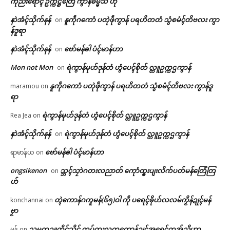
ကဵုညးရောၚ် ဥက္ကဋ္ဌတြေံ ကွာန်ဓမ္မသ ဟီု
နာဲအံၚ်သိုက်နန်
နူကဵုဂကောံ ပတုဲဖဵုကွာန် ပရဟိတတံ သွံစမံၚ်တိဗလး ကွာ
on
န်ဒူရာ
နာဲအံၚ်သိုက်နန်
ဗော်မန်ၜါ ပံၚ်မာန်ဟာ
on
Mon not Mon
ရဲကွာန်မုဟ်ဒုန်တံ ဟွံပေၚ်စိုတ် လ္တူဥက္ကဌကွာန်
on
နူကဵုဂကောံ ပတုဲဖဵုကွာန် ပရဟိတတံ သွံစမံၚ်တိဗလး ကွာန်ဒူ
maramou
on
ရာ
ရဲကွာန်မုဟ်ဒုန်တံ ဟွံပေၚ်စိုတ် လ္တူဥက္ကဌကွာန်
Rea Jea
on
နာဲအံၚ်သိုက်နန်
ရဲကွာန်မုဟ်ဒုန်တံ ဟွံပေၚ်စိုတ် လ္တူဥက္ကဌကွာန်
on
ဗော်မန်ၜါ ပံၚ်မာန်ဟာ
ရာမာန်ယ
on
ongsikenon
သ္ဘၚ်သၠာဲဂတးလညာတ် ကေုာံထ္ၜးပျးလိက်ပတ်မန်တြေံတြ
on
ဟ်
တ္ၚဲကောန်ဂကူမန်(၆၅)ဝါ ကဵု ပရေၚ်ၜိုဟ်လလမ်ကၟိန်ဍုၚ်မန်
konchannai
on
ဗၟာ
သမ္မတဥူတိၚ်သိၚ် တပ်တးလတူကောန်ဍုၚ်အရေၚ်တအ်ညိဟာ
မန်
on