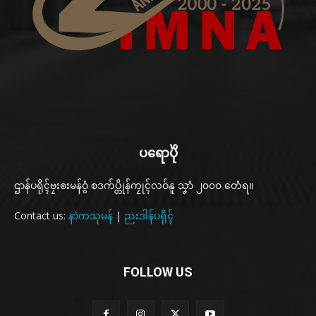
ပရောပိုဲ
ဌာန်ပရိုၚ်ဗၠးၜးမန်ဝွံ စဒက်ပ္တိုန်ကၠုၚ်လဝ်နူ သၞာံ ၂၀၀၀ တေံရ။
Contact us:
နာဲကသုမန်
|
ညးဒါန်ပရိုၚ်
FOLLOW US