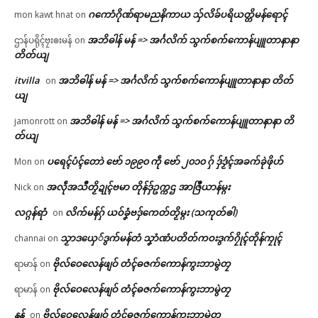
ဂကောံဂိုဏ်ရာမညနိကာယ သှ်လိခ်ပရိယတ္တိမန်ရောၚ်
mon kawt hnat
on
အဘိဓါန် မန် => အၚ်္ဂလိက် သွက်စက်ကောန်ပျူတာနာနာ
ဌာန်ပရိုၚ်ဗၠးၜးမန်
on
တိတ်ယျ
itvilla
အဘိဓါန် မန် => အၚ်္ဂလိက် သွက်စက်ကောန်ပျူတာနာနာ တိတ်
on
ယျ
အဘိဓါန် မန် => အၚ်္ဂလိက် သွက်စက်ကောန်ပျူတာနာနာ တိ
jamonrott
on
တ်ယျ
ပရေၚ်ပံၚ်တောဲ ဗော် ၁၉၉၀ ကဵု ဗော် ၂၀၁၀ ဂှ် ဒှ်ဒၟံၚ်အခက်ခုဲဖိုဟ်
Mon
on
အလဵုအသဳတၟိဍုၚ်ဗမာ တိုန်ဒှ်ဥက္ကဌ အာဇြဳယာန်မ္ဂး
Nick
on
လဂ္ဂန်ရာံ
လိက်မန်ဂှ် ယဝ်ခၞံဗဒှ်ကေတ်တၟိမ္ဂး (သကုတ်ၜါ)
on
သၟာဒယှေ်ဒွက်မန်တံ သၞာံဏံပတိတ်ကဝးဒွက်ဂၠိုၚ်တိုန်ကၠုၚ်
channai
on
ဗိုလ်ဝေလေန်ဖျဝ် တံၚ်ဓဇက်ကောန်ကွးဘာမွဲတၠ
ရာမာန်
on
ဗိုလ်ဝေလေန်ဖျဝ် တံၚ်ဓဇက်ကောန်ကွးဘာမွဲတၠ
ရာမာန်
on
နန်
ဗိုလ်ဝေလေန်ဖျဝ် တံၚ်ဓဇက်ကောန်ကွးဘာမွဲတၠ
on