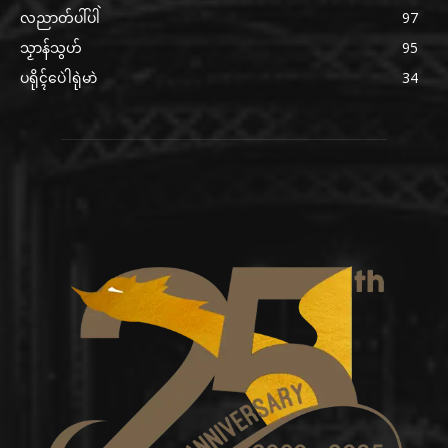
လညာတ်ပါ်ပါဲ
97
သၟာန်သွဟ်
95
ပရိုၚ်ပေဲါရုဲမာဲ
34