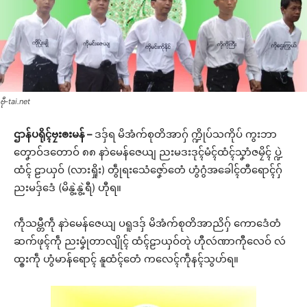
ဗီု-tai.net
ဌာန်ပရိုၚ်ဗၠးၜးမန် –
ဒဒှ်ရ မိအံက်စုတိအာဂှ် က္ဍိုပ်သကိုပ် ကွးဘာ
တၞောဝ်ဒတောဝ် ၈၈ နာဲမေန်ဇေယျ ညးမဒးဒုၚ်မံၚ်ထံၚ်သၞာံဇမၠိၚ် ပ္ဍဲ
ထံၚ် ဠာယှဝ် (လားရှိုး) တွဵုရးသေံဇၞော်တေံ ဟွံဂွံအခေါၚ်တီရောၚ်ဂှ်
ညးမဒှ်ဒေံ (မိနွဲ့နွဲ့ရီ) ဟီုရ။
ကဵုသမ္တီကဵု နာဲမေန်ဇေယျ ပရူဒဒှ် မိအံက်စုတိအာညိဂှ် ကောဒေံတံ
ဆက်ဖုၚ်ကဵု ညးမၞုံတာလျိုၚ် ထံၚ်ဠာယှဝ်တုဲ ဟီုလဴဏာကီုလေဝ် လဴ
ထ္ၜးကဵု ဟွံမာန်ရောၚ် နူထံၚ်တေံ ကလေၚ်ကဵုနၚ်သွဟ်ရ။