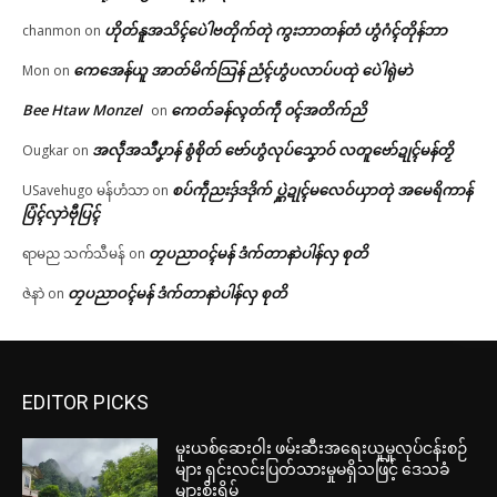
ဟိုတ်နူအသိၚ်ပေဲါဗတိုက်တုဲ ကွးဘာတန်တံ ဟွံဂံၚ်တိုန်ဘာ
chanmon
on
ကေအေန်ယူ အာတ်မိက်သြန် ညံၚ်ဟွံပလာပ်ပထုဲ ပေဲါရုဲမာဲ
Mon
on
Bee Htaw Monzel
ကေတ်ခန်လ္ၚတ်ကဵု ၀ၚ်အတိက်ညိ
on
အလဵုအသဳပၞာန် စွံစိုတ် ဗော်ဟွံလုပ်သၞောဝ် လတူဗော်ဍုၚ်မန်တၟိ
Ougkar
on
စပ်ကဵုညးဒှ်ဒဒိုက် ပ္ဋဲဍုၚ်မလေဝ်ယှာတုဲ အမေရိကာန်
USavehugo မန်ဟံသာ
on
ပြံၚ်လှာဲဗီုပြၚ်
တၠပညာဝၚ်မန် ဒံက်တာနာဲပါန်လှ စုတိ
ရာမည သက်သီမန်
on
တၠပညာဝၚ်မန် ဒံက်တာနာဲပါန်လှ စုတိ
ဇဲနာဲ
on
EDITOR PICKS
မူးယစ်ဆေးဝါး ဖမ်းဆီးအရေးယူမှုလုပ်ငန်းစဉ်
များ ရှင်းလင်းပြတ်သားမှုမရှိသဖြင့် ဒေသခံ
များစိုးရိမ်