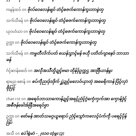
ဗိုလ်ဝေလေန်ဖျဝ် တံၚ်ဓဇက်ကောန်ကွးဘာမွဲတၠ
ကနန်ထဝ်
on
ဗိုလ်ဝေလေန်ဖျဝ် တံၚ်ဓဇက်ကောန်ကွးဘာမွဲတၠ
သက်သီမန်
on
ဗိုလ်ဝေလေန်ဖျဝ် တံၚ်ဓဇက်ကောန်ကွးဘာမွဲတၠ
ယုဝဟံသာ
on
ဗိုလ်ဝေလေန်ဖျဝ် တံၚ်ဓဇက်ကောန်ကွးဘာမွဲတၠ
ဥက္ကာ
on
ကမ္မတဳလိက်ပတ် ယေန်သၞာၚ်မန် ဗဟဵု ပတိတ်ဂျာနေဝ် ဘာသာ
သက်သီမန်
on
မန်
အလဵုအသဳတၟိဍုၚ်ဗမာ တိုန်ဒှ်ဥက္ကဌ အာဇြဳယာန်မ္ဂး
ဂံၚ်ဆာန်ခေတ်
on
စပ်ကဵုညးဒှ်ဒဒိုက် ပ္ဋဲဍုၚ်မလေဝ်ယှာတုဲ အမေရိကာန် ပြံၚ်လှာဲ
ရာမည စောန်
on
ဗီုပြၚ်
အရေဝ်ဘာသာကောန်ဍုၚ်အရၚ်ညံၚ်ဂွံကၠေံကၠက်အာ ကၠောန်ဒၟံၚ်
chan rot
on
အစဳဇန်ဖေါအ်ဗြဳအရေဝ်ဗၟာ
ဗော်မန် အာတ်သမဂ္ဂယူရောပ် ညံၚ်သ္ဂောံကလေၚ်ပံက်ကဵု ပရေၚ်ပိုန်
ဥက္ကာ
on
ဒြပ်
ပေဲါရုဲမာဲ – ၂၀၁၀ တုဲမ္ဂး (၃)
အသီ
on