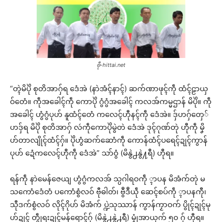
ဗီု-hittai.net
“တ္ၚဲမိပိုဲ စုတိအာဂှ်ရ ဒေံအဲ (နာဲအံၚ်နာၚ်) ဆက်ဏာဖုၚ်ကဵု ထံၚ်ဠာယှ
ဝ်တေံ။ ကဵုအခေါၚ်ကဵု ကောပိုဲ ဂွံဂွံအခေါၚ် ကလအ်ကမ္မဌာန် မိပိုဲ။ ကဵု
အခေါၚ် ဟွံဂွံပုဟ် နူထံၚ်တေံ ကလေၚ်ဟီုနၚ်ကဵု ဒေံအဲ။ ဒှ်ဟဂှ်တှေ်
ဟဒှ်ရ မိပိုဲ စုတိအာဂှ် လဴကဵုကောပိုဲမွဲတဲ ဒေံအဲ ဒုၚ်ဂုဏ်တုဲ ဟီုကဵု မၞိ
ဟ်တာလျိုၚ်ထံၚ်ဂှ်။ ပိုဲဟွံဆက်ဆောံကဵု ကောန်ထံၚ်ပရေၚ်ဍုၚ်ကွာန်
ပုဟ် ဍေံကလေၚ်ဟီုကဵု ဒေံအဲ” သာ်ဝွံ (မိနွဲ႕နွဲ႔ရီ) ဟီုရ။
ရန်ကဵု နာဲမေန်ဇေယျ ဟွံဂွံကလအ် သ္ပဂါရဝကဵု ္ၚာပန မိအံက်တုဲ မ
သကောံဒေံတံ ပကောံစွံလဝ် ဗီုဓါတ်၊ ဗွဳဒဳယဵု ဆေၚ်စပ်ကဵု ္ၚာပနကီု၊
သီုဒက်စွံလဝ် လိုၚ်ဂိုဟ် မိအံက် ပ္ဍဲသုဿာန် ကွာန်ကၟာဝက် ပွိုၚ်ဍုၚ်မု
ဟ်ဍုၚ် တွဵုရးဍုၚ်မန်ရောၚ်ဂှ် (မိနွဲ႕နွဲ႕ရီ) မၞုံအာယုက် ၅၀ ဂှ် ဟီုရ။