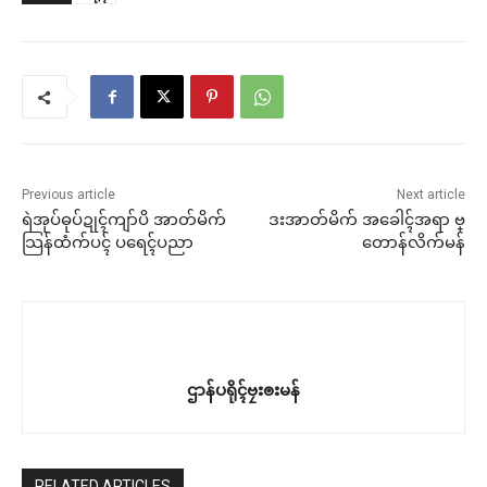
Previous article
Next article
ရဲအုပ်ဓုပ်ဍုၚ်ကျာ်ပိ အာတ်မိက်
ဒးအာတ်မိက် အခေါၚ်အရာ ဗ္
သြန်ထံက်ပၚ် ပရေၚ်ပညာ
တောန်လိက်မန်
ဌာန်ပရိုၚ်ဗၠးၜးမန်
RELATED ARTICLES