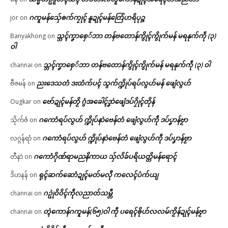
ဂကူမန်​သှ်ေၜက်ကၠုၚ် နူဍုၚ်မန်တြေံဟရိပုဉ္ဇ
jor
on
သ္ဘၚ်ကၞာစှေ်ဘာ တန်ဗတောန်ကွိုၚ်ကွိုက်မန် မရနုက်ကဵု (၃)
Banyakhong
on
ဝါ
သ္ဘၚ်ကၞာစှေ်ဘာ တန်ဗတောန်ကွိုၚ်ကွိုက်မန် မရနုက်ကဵု (၃) ဝါ
channai
on
ညးဒေသတံ ဒးထံက်ပၚ် သွက်က္ဍိုပ်ရပ်လွဟ်မန် ဖျေံလွဟ်
ဗီဇမန်
on
ဗော်ဍုၚ်မန်တၟိ ဂွံအခေါၚ်ဒၞာဲဖျေံဒပ်ဂၠိုၚ်တိုန်
Ougkar
on
ဂကောံရပ်လွဟ် က္ဍိုပ်နာဲဗေန်တံ ဖျေံလွဟ်ကဵု ဒပ်ပၞာန်ဗၟာ
သိုက်ဇံ
on
ဂကောံရပ်လွဟ် က္ဍိုပ်နာဲဗေန်တံ ဖျေံလွဟ်ကဵု ဒပ်ပၞာန်ဗၟာ
လဂ္ဂန်ရာံ
on
ဂကောံဂိုဏ်ရာမညနိကာယ သှ်လိခ်ပရိယတ္တိမန်ရောၚ်
တီနာဲ
on
ရုၚ်ဆက်ဆောံဍုၚ်မတ်မလီု ကလေၚ်ပံက်ယျ
ဒိဟနန်
on
ဂဥုဲဝိဝိၚ်ကဵုလညာတ်သမ္တီ
channai
on
တ္ၚဲကောန်ဂကူမန်(၆၅)ဝါ ကဵု ပရေၚ်ၜိုဟ်လလမ်ကၟိန်ဍုၚ်မန်ဗၟာ
channai
on