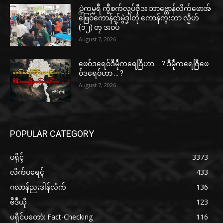
ပ္ဍဲကမ္မရဳ ကွဳစက်လုပ်ဇီုဒး ဘာဗ္တောန်လိက်ဖောအ်
ဗြေဝ်ကောန်ၚာ်မွဲဒၞါဲတုဲ ကောန်ကွးဘာ လၟိဟ်
(၁၂) တၠ ဒးဝပ်
August 7, 2026
ဖေဝ်ဒရေဝ်ဒဳမဵုကရေဇြဳဟာ … ? ဒဳမဵုကရေဇြဳဖေ
ဝ်ဒရေဝ်ဟာ … ?
August 7, 2026
POPULAR CATEGORY
ပရိုၚ်
3373
လိက်ပရေၚ်
433
ဂလာန်ညးဒါန်လိက်
136
ဗဳဒဳယဵု
123
ပရိုင်ပတောံ: Fact-Checking
116