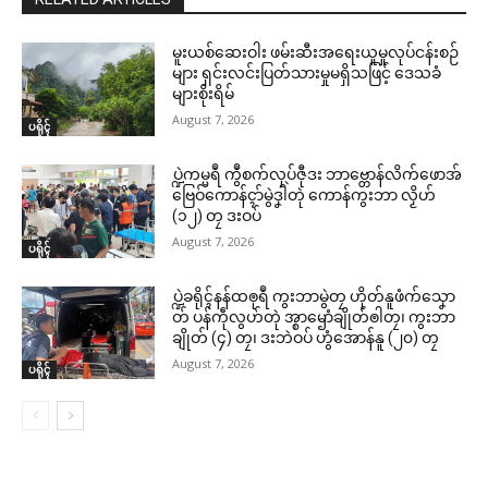
မူးယစ်ဆေးဝါး ဖမ်းဆီးအရေးယူမှုလုပ်ငန်းစဉ်
များ ရှင်းလင်းပြတ်သားမှုမရှိသဖြင့် ဒေသခံ
များစိုးရိမ်
August 7, 2026
ပရိုၚ်
ပ္ဍဲကမ္မရဳ ကွဳစက်လုပ်ဇီုဒး ဘာဗ္တောန်လိက်ဖောအ်
ဗြေဝ်ကောန်ၚာ်မွဲဒၞါဲတုဲ ကောန်ကွးဘာ လၟိဟ်
(၁၂) တၠ ဒးဝပ်
August 7, 2026
ပရိုၚ်
ပ္ဍဲခရိုၚ်နန်ထၜုရဳ ကွးဘာမွဲတၠ ဟိုတ်နူဖံက်သၞော
တ် ပန်ကဵုလွဟ်တုဲ အ္စာၝောံချိုတ်ၜါတၠ၊ ကွးဘာ
ချိုတ် (၄) တၠ၊ ဒးဘဲဝပ် ဟွံအောန်နူ (၂၀) တၠ
August 7, 2026
ပရိုၚ်