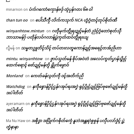
ရုဲစှ်
ပံက်ဂကောံကၠောန်ဗဒှ် တ္ၚဲပၠန်ဂတး ၆၈ ဝါ
minarnon
on
than tun oo
ပေါဲသဳကၠဳ လိက်ကသုက် NCA ဟွံဂွံတၚ်တုပ်စိုတ်ဏီ
on
ပရိုၚ်လက္ကရဴအိုတ်
winyanhtow.mintun
ဂတဵုမုက်တွဵုရးဍုၚ်မန်တံ ညံၚ်ဂွံတောဲစုတ်သီု
on
ဘာသာမန်ဂှ် ပတိုန်လဝ်ဂလာန်ပ္ဍဲကၠတ်ထဝ်တွဵုရးယျ
ဗွဲကြဴနူနာဲဟလာ ကွာန်ဘာဒေါဝ်
မုညးတအ် ဟီု မုညးတအ် ဂး – စ
🏛 လညာတ်ပါ်ပဲါ
ဒးဒုၚ်ပန်ဂစိုတ်တုဲ ဩန်ညးကွာန်ပ
ပ်ကဵုအကာဲအရာ ဍုင်ကျာ်ပိ
သမ္မတဥူတိၚ်သိၚ် တပ်တးလတူကောန်ဍုၚ်အရေၚ်တအ်ညိဟာ
လွီမန်
on
အပ်စွံသၠာဲဂတးလဝ် ကိုဋ် (၄) လ
July 7, 2026
ညးဒါန်လိက်
က်ပြၚ် ဒှ်ခက်ခုဲထုဲထံၚ်အာနွံ
In "Vox Pop"
mintu. winyanhtow
ဇၟာပ်သၟတ်မန် စိုပ်အဝဲတံ ဒးလေပ်ကွတ်ပၞာန်သ္ဇိုၚ်
on
May 19, 2026
ထေက်ရောၚ် ဗော်ဍုၚ်မန်တၟိ ဖ္တိုက်ဖၟောဝ်
In "ပရိုၚ်"
ဗွဳဒဳယဵု
Monland
ကေတ်ခန်လ္ၚတ်ကဵု ၀ၚ်အတိက်ညိ
on
ကေတ်အဆက်
Watchdog
နကဵုစၞောန်ပၟိၚ်ဌန်ဂအုပ်ရးအဂၞဲ ရုၚ်ပွိုၚ်ဍုၚ်ဇြပ်ဗုဗော်ဍုၚ်မန်တၟိ
on
ဒးပဲါတိတ်
နကဵုစၞောန်ပၟိၚ်ဌန်ဂအုပ်ရးအဂၞဲ ရုၚ်ပွိုၚ်ဍုၚ်ဇြပ်ဗုဗော်ဍုၚ်မန်တၟိ
ayeramarn
on
© ဌာန်ပရိုၚ်ဗၠးၜးမန်
ဒးပဲါတိတ်
စာၚ်ပ္ဍဲခရိုၚ်
April 20, 2026
ဒးစဵုဒၞာ ဒးပြိုက်ဂစိုတ်ကၠေံ နူဘဲအန္တရာဲစၟစၟန် ပလီုပလာ်ဒၟံၚ် ပ္ဍဲ
Ma Nu Haw
on
In "လိက်ပရေၚ်"
တၞံနာနာ