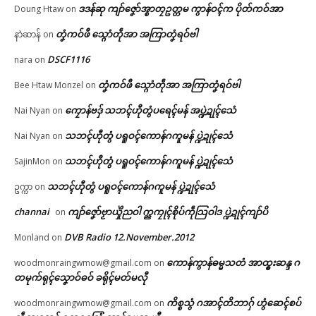
ဒဒန်ဆု ကျာ်ဇၞော်အ္စာတၠဥတ္တမ ကွာန်ဝၚ်က ပိုတ်ကဝ်အာ
Doung Htaw
on
တၞံကဝ်ဖီ သ္ဂောံတဵုအာ အကြာတၞံရဝ်ဗါ
နာဲဆာန်
on
DSCF1116
nara
on
တၞံကဝ်ဖီ သ္ဂောံတဵုအာ အကြာတၞံရဝ်ဗါ
Bee Htaw Monzel
on
ကၠောန်ဗဒှ် သဘၚ်ဟီုတွံပရေၚ်မန် အပ္ဍဲဍုၚ်သေံ
Nai Nyan
on
သဘၚ်ဟီုတွံ ပရူဝၚ်ကောန်ဂကူမန် ပ္ဍဲဍုၚ်သေံ
Nai Nyan
on
သဘၚ်ဟီုတွံ ပရူဝၚ်ကောန်ဂကူမန် ပ္ဍဲဍုၚ်သေံ
SajinMon
on
သဘၚ်ဟီုတွံ ပရူဝၚ်ကောန်ဂကူမန် ပ္ဍဲဍုၚ်သေံ
ဥက္ကာ
on
channai
ကျာ်ဇၞော်ဗၟာယှိုဲညဝါ က္ညကၠုၚ်စိုပ်ကဵုသြဝါဒ ပ္ဍဲဍုၚ်ကျာ်ပိ
on
DVB Radio 12.November.2012
Monland
on
ကောန်ကွာန်ဓမ္မသတံ အာထ္ၜးဆန္ဒ ဂ
woodmonraingwmow@gmail.com
on
တမုက်ရုၚ်သၞောဝ်ဓဝ် ခရိုၚ်မတ်မလီု
ကိစ္စသွံ ဂအာၚ်တိဘာဂှ် ဟွံဆေၚ်စပ်
woodmonraingwmow@gmail.com
on