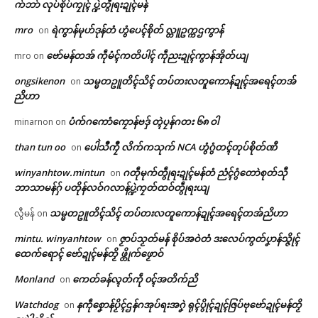
က်ဘာ် လုပ်စိုပ်ကၠုၚ် ပ္ဍဲတွဵုရးဍုၚ်မန်
mro
ရဲကွာန်မုဟ်ဒုန်တံ ဟွံပေၚ်စိုတ် လ္တူဥက္ကဌကွာန်
on
ဗော်မန်တအ် ကဵုမံၚ်ကတိပါၚ် ကဵုညးဍုၚ်ကွာန်အိုတ်ယျ
mro
on
ongsikenon
သမ္မတဥူတိၚ်သိၚ် တပ်တးလတူကောန်ဍုၚ်အရေၚ်တအ်
on
ညိဟာ
ပံက်ဂကောံကၠောန်ဗဒှ် တ္ၚဲပၠန်ဂတး ၆၈ ဝါ
minarnon
on
than tun oo
ပေါဲသဳကၠဳ လိက်ကသုက် NCA ဟွံဂွံတၚ်တုပ်စိုတ်ဏီ
on
Related
winyanhtow.mintun
ဂတဵုမုက်တွဵုရးဍုၚ်မန်တံ ညံၚ်ဂွံတောဲစုတ်သီု
on
ဘာသာမန်ဂှ် ပတိုန်လဝ်ဂလာန်ပ္ဍဲကၠတ်ထဝ်တွဵုရးယျ
ဌာန်ပရိုၚ်ဗၠးၜးမန်
သမ္မတဥူတိၚ်သိၚ် တပ်တးလတူကောန်ဍုၚ်အရေၚ်တအ်ညိဟာ
လွီမန်
on
ရုဲစှ်
mintu. winyanhtow
ဇၟာပ်သၟတ်မန် စိုပ်အဝဲတံ ဒးလေပ်ကွတ်ပၞာန်သ္ဇိုၚ်
on
ထေက်ရောၚ် ဗော်ဍုၚ်မန်တၟိ ဖ္တိုက်ဖၟောဝ်
ကရောၚ်ပၞာန်ကမ္မယှေန်ပၞာန် ဗိုလ်ဗိ
ဗော်ညးဍုၚ်ကွာန်ကဵု ဗော်ဖိုအ်ဓဲါ
ပရိုၚ်လက္ကရဴအိုတ်
က္ဍိုက်က္ဍိုပ် လုပ်စိုပ်ကၠုၚ် အပ္ဍဲတိ
တအ် ဟွံဒုၚ်တဲ လ္တူမာဲမကလိဂွံ
Monland
ကေတ်ခန်လ္ၚတ်ကဵု ၀ၚ်အတိက်ညိ
on
ဍာ် RDF ဂှ် ဒးဒုၚ်ဗ္တိုက်
ဏအ်တုဲ အာတ်မိက် ကဵုကလေၚ်
June 19, 2026
ရိုဟ်မာဲတၟိ
🏛 လညာတ်ပါ်ပဲါ
Watchdog
နကဵုစၞောန်ပၟိၚ်ဌန်ဂအုပ်ရးအဂၞဲ ရုၚ်ပွိုၚ်ဍုၚ်ဇြပ်ဗုဗော်ဍုၚ်မန်တၟိ
on
In "ပရိုၚ်"
February 11, 2026