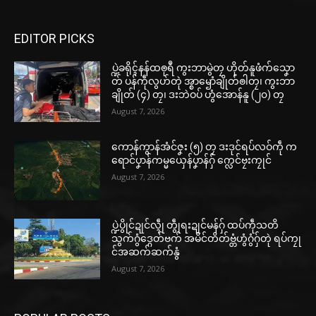
EDITOR PICKS
ပ္ဍဲခရိုၚ်နန်ထၜုရဳ ကွးဘာမွဲတၠ ဟိုတ်နူဖံက်သၞော
တ် ပန်ကဵုလွဟ်တုဲ အ္စာၝောံချိုတ်ၜါတၠ၊ ကွးဘာ
ချိုတ် (၄) တၠ၊ ဒးဘဲဝပ် ဟွံအောန်နူ (၂၀) တၠ
August 7, 2026
ကောန်ကွာန်အံင်ဇၞး (၅) တၠ ဒးဒုင်ရပ်လဝ်ကဵု က
ရောင်ပၞာန်ကမ္မယှေန်ပၞာန်ဂှ် က္လေင်ဗၠးကၠုင်
August 7, 2026
ပ္ဍဲပွိုင်ဍုင်လ္ၚဵု တွဵုရးဍုင်မန်ဂှ် ထပ်ကဵုသတိ
သွက်ဂွံဒ္ဂေတ်ဗက် အမိင်တိတ်ဗ္တံဟွံဂွံဂှ်တုဲ ရပ်ကၠု
င်အဆက်ဆက်နွံ
August 7, 2026