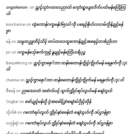
ongsikenon
သ္ဘၚ်သၠာဲဂတးလညာတ် ကေုာံထ္ၜးပျးလိက်ပတ်မန်တြေံတြ
on
ဟ်
တ္ၚဲကောန်ဂကူမန်(၆၅)ဝါ ကဵု ပရေၚ်ၜိုဟ်လလမ်ကၟိန်ဍုၚ်မန်
konchannai
on
ဗၟာ
သမ္မတဥူတိၚ်သိၚ် တပ်တးလတူကောန်ဍုၚ်အရေၚ်တအ်ညိဟာ
မန်
on
ဂကူမန်​သှ်ေၜက်ကၠုၚ် နူဍုၚ်မန်တြေံဟရိပုဉ္ဇ
jor
on
သ္ဘၚ်ကၞာစှေ်ဘာ တန်ဗတောန်ကွိုၚ်ကွိုက်မန် မရနုက်ကဵု (၃)
Banyakhong
on
ဝါ
သ္ဘၚ်ကၞာစှေ်ဘာ တန်ဗတောန်ကွိုၚ်ကွိုက်မန် မရနုက်ကဵု (၃) ဝါ
channai
on
ညးဒေသတံ ဒးထံက်ပၚ် သွက်က္ဍိုပ်ရပ်လွဟ်မန် ဖျေံလွဟ်
ဗီဇမန်
on
ဗော်ဍုၚ်မန်တၟိ ဂွံအခေါၚ်ဒၞာဲဖျေံဒပ်ဂၠိုၚ်တိုန်
Ougkar
on
ဂကောံရပ်လွဟ် က္ဍိုပ်နာဲဗေန်တံ ဖျေံလွဟ်ကဵု ဒပ်ပၞာန်ဗၟာ
သိုက်ဇံ
on
ဂကောံရပ်လွဟ် က္ဍိုပ်နာဲဗေန်တံ ဖျေံလွဟ်ကဵု ဒပ်ပၞာန်ဗၟာ
လဂ္ဂန်ရာံ
on
ဂကောံဂိုဏ်ရာမညနိကာယ သှ်လိခ်ပရိယတ္တိမန်ရောၚ်
တီနာဲ
on