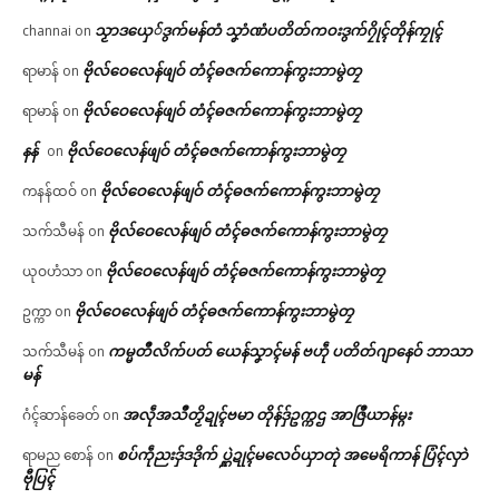
သၟာဒယှေ်ဒွက်မန်တံ သၞာံဏံပတိတ်ကဝးဒွက်ဂၠိုၚ်တိုန်ကၠုၚ်
channai
on
ဗိုလ်ဝေလေန်ဖျဝ် တံၚ်ဓဇက်ကောန်ကွးဘာမွဲတၠ
ရာမာန်
on
ဗိုလ်ဝေလေန်ဖျဝ် တံၚ်ဓဇက်ကောန်ကွးဘာမွဲတၠ
ရာမာန်
on
နန်
ဗိုလ်ဝေလေန်ဖျဝ် တံၚ်ဓဇက်ကောန်ကွးဘာမွဲတၠ
on
ဗိုလ်ဝေလေန်ဖျဝ် တံၚ်ဓဇက်ကောန်ကွးဘာမွဲတၠ
ကနန်ထဝ်
on
ဗိုလ်ဝေလေန်ဖျဝ် တံၚ်ဓဇက်ကောန်ကွးဘာမွဲတၠ
သက်သီမန်
on
ဗိုလ်ဝေလေန်ဖျဝ် တံၚ်ဓဇက်ကောန်ကွးဘာမွဲတၠ
ယုဝဟံသာ
on
ဗိုလ်ဝေလေန်ဖျဝ် တံၚ်ဓဇက်ကောန်ကွးဘာမွဲတၠ
ဥက္ကာ
on
ကမ္မတဳလိက်ပတ် ယေန်သၞာၚ်မန် ဗဟဵု ပတိတ်ဂျာနေဝ် ဘာသာ
သက်သီမန်
on
မန်
အလဵုအသဳတၟိဍုၚ်ဗမာ တိုန်ဒှ်ဥက္ကဌ အာဇြဳယာန်မ္ဂး
ဂံၚ်ဆာန်ခေတ်
on
စပ်ကဵုညးဒှ်ဒဒိုက် ပ္ဋဲဍုၚ်မလေဝ်ယှာတုဲ အမေရိကာန် ပြံၚ်လှာဲ
ရာမည စောန်
on
ဗီုပြၚ်