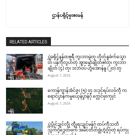
ဌာန်ပရိုၚ်ဗၠးၜးမန်
RELATED ARTICLES
ပ္ဍဲခရိုၚ်နန်ထၜုရဳ ကွးဘာမွဲတၠ ဟိုတ်နူဖံက်သၞော
တ် ပန်ကဵုလွဟ်တုဲ အ္စာၝောံချိုတ်ၜါတၠ၊ ကွးဘာ
ချိုတ် (၄) တၠ၊ ဒးဘဲဝပ် ဟွံအောန်နူ (၂၀) တၠ
August 7, 2026
ပရိုၚ်
ကောန်ကွာန်အံင်ဇၞး (၅) တၠ ဒးဒုင်ရပ်လဝ်ကဵု က
ရောင်ပၞာန်ကမ္မယှေန်ပၞာန်ဂှ် က္လေင်ဗၠးကၠုင်
August 7, 2026
ပရိုၚ်
ပ္ဍဲပွိုင်ဍုင်လ္ၚဵု တွဵုရးဍုင်မန်ဂှ် ထပ်ကဵုသတိ
သွက်ဂွံဒ္ဂေတ်ဗက် အမိင်တိတ်ဗ္တံဟွံဂွံဂှ်တုဲ ရပ်ကၠု