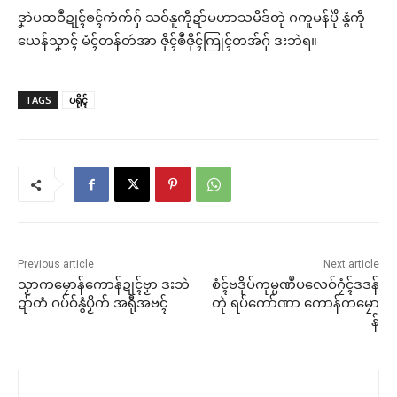
ဒၞာဲပထဝဳဍုၚ်ၜၚ်ကံက်ဂှ် သဝ်နူကဵုဍာ်မဟာသမိဒ်တုဲ ဂကူမန်ပိုဲ နွံကဵု
ယေန်သၞာၚ် မံၚ်တန်တဴအာ ဇိုၚ်ၜဳဇိုၚ်ကြုၚ်တအ်ဂှ် ဒးဘဲရ။
TAGS
ပရိုၚ်
Previous article
Next article
သၟာကမၠောန်ကောန်ဍုၚ်ဗၟာ ဒးဘဲ
စံၚ်ဗဒိုပ်ကုမ္ပဏဳပလေဝ်ဂၠံၚ်ဒဒန်
ဍာ်တံ ဂပ်ဝ်နွံပၟိက် အရီုအဗၚ်
တုဲ ရပ်ကော်ဏာ ကောန်ကမၠော
န်