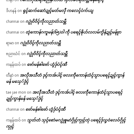
ရုၚ်ဆက်ဆောံဍုၚ်မတ်မလီု ကလေၚ်ပံက်ယျ
ဒိဟနန်
on
ဂဥုဲဝိဝိၚ်ကဵုလညာတ်သမ္တီ
channai
on
တ္ၚဲကောန်ဂကူမန်(၆၅)ဝါ ကဵု ပရေၚ်ၜိုဟ်လလမ်ကၟိန်ဍုၚ်မန်ဗၟာ
channai
on
ဂဥုဲဝိဝိၚ်ကဵုလညာတ်သမ္တီ
ရာမာ
on
ဂဥုဲဝိဝိၚ်ကဵုလညာတ်သမ္တီ
ဗညာဃံင်
on
ဗော်မန်ၜါဗော် ဟွံဒှ်ပံၚ်ဏီ
ကနန်ထဝ်
on
အလဵုအသဳတံ ဒုၚ်ကအ်ပါၚ် ဗလးကဵုကောန်ထံၚ်သၟာပရေၚ်ဍုၚ်ကွာန်
တီနာဲ
on
မန် မသှေ်ဒၟံၚ်
အလဵုအသဳတံ ဒုၚ်ကအ်ပါၚ် ဗလးကဵုကောန်ထံၚ်သၟာပရေၚ်
tae jae mon
on
ဍုၚ်ကွာန်မန် မသှေ်ဒၟံၚ်
ဗော်မန်ၜါဗော် ဟွံဒှ်ပံၚ်ဏီ
channai
on
သၟတ်တံ သုၚ်စောဲမဂဥုဲၜူမာဲဂၠိုၚ်ကၠုၚ်တုဲ ပရေၚ်ဒှ်သၞဝဲလေဝ်ဂၠိုၚ်
ကနန်ထဝ်
on
ကၠုၚ်