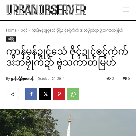
URBANOBSERVER
Home
ပရိုၚ်
ကွာန်မန်ဍုၚ်သေံ ဇိုၚ်ဍုၚ်ၜၚ်ကံက် ဒးဘဲဗၠိုက်ဍာ် ဗွဲသကာတ်မြဟ်
ပရိုၚ်
ကွာန်မန်ဍုၚ်သေံ ဇိုၚ်ဍုၚ်ၜၚ်ကံက်
ဒးဘဲဗၠိုက်ဍာ် ဗွဲသကာတ်မြဟ်
By
ဌာန်ပရိုၚ်ဗၠးၜးမန်
October 21, 2011
21
0