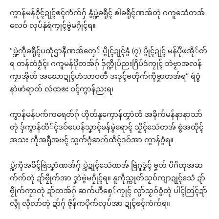
ကွာန်မန်ဇိုၚ်ဍုၚ်ၜၚ်ကံက်ဂှ် နွံပ္ဍဲခရိုၚ် ၜါခရိုၚ်ဏအ်တုဲ ဂကူသေံတအ်
လေဝ် လုပ်နှဴရဴကၠုၚ်ဗွဲမဂၠိုၚ်ရ။
‘’ပ္ဍဲကဵုခရိုၚ်ပထုံဌာနဳဏအ်တှေ် ပွိုၚ်ဍုၚ်နွံ (၇) ပွိုၚ်ဍုၚ် မန်ပိုဲဖအို်တ်
ရ တန်တဴဒၟံၚ်၊ ဂကူမန်ပိုဲတအ်ဂှ် ဒှ်က္ဍိုပ်ညးဂြိပ်ဒဴကၠုၚ် ဘဲဗၟာအလန်
ကၠာအိုတ် အဃောဍုၚ်ဟံသာဝတဳ ဒးဒုၚ်ဗတိုက်ကဵုဗၟာတအ်ရ’’ ရဴဝွံ
နာဲဖာဲရာတ် လဴထၜး ဝၚ်ကွာန်ညးရ၊
ကွာန်မန်ပက်ကရေတ်ဂှ် ဟိုတ်နူကၠောန်ထၟာဲတိ အခိုက်မန်နာနာသာ်
တုဲ ဒှ်ကွာန်ထိ်ၚ်ဒဝ်ယေန်သၞာၚ်မန်မွဲရောၚ် သၟိၚ်သေံတအ် စွံအထိုၚ်
အသး ကဵုအရီုအဗၚ် သွက်ဂွံဆက်ထိၚ်ဒဝ်အာ ကွာန်ဝွံရ။
ပ္ဍဲကဵုအခိၚ်ဗြဲသၞာံဏအ်ဂှ် ပ္ဍဲဍုၚ်သေံဏအ် ဗြဲဂူဒၟံၚ် ဗၞတ် ပိဂိတုအဆ
က်က်တုဲ ဍာ်ဗၠိုက်အာ ဒၞာဲဗွဲမဂၠိုၚ်ရ။ နူကဵုသ္ကုတ်သၟဝ်ကျာဍုၚ်သေံ ဍာ်
ဗၠိုက်ကၠာတုဲ ဍာ်တအ်ဂှ် ဆက်ဟဳစှေ်ကၠုၚ် လ္ပာ်သၟဝ်ဝွံတုဲ ပါၚ်တြၚ်ဍာ်
လ္ၚဵု လီုလာ်တုဲ ဍာ်ဂှ် ဇိုန်ကပိုက်လုပ်အာ ဍုၚ်ၜၚ်ကံက်ရ။