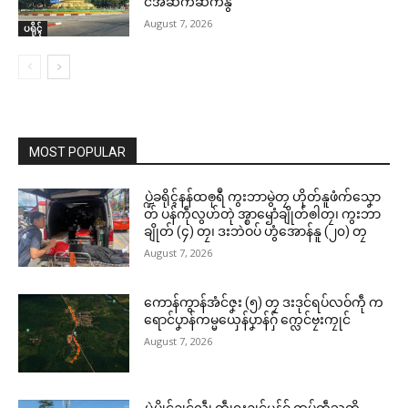
င်အဆက်ဆက်နွံ
August 7, 2026
ပရိုၚ်
MOST POPULAR
ပ္ဍဲခရိုၚ်နန်ထၜုရဳ ကွးဘာမွဲတၠ ဟိုတ်နူဖံက်သၞော
တ် ပန်ကဵုလွဟ်တုဲ အ္စာၝောံချိုတ်ၜါတၠ၊ ကွးဘာ
ချိုတ် (၄) တၠ၊ ဒးဘဲဝပ် ဟွံအောန်နူ (၂၀) တၠ
August 7, 2026
ကောန်ကွာန်အံင်ဇၞး (၅) တၠ ဒးဒုင်ရပ်လဝ်ကဵု က
ရောင်ပၞာန်ကမ္မယှေန်ပၞာန်ဂှ် က္လေင်ဗၠးကၠုင်
August 7, 2026
ပ္ဍဲပွိုင်ဍုင်လ္ၚဵု တွဵုရးဍုင်မန်ဂှ် ထပ်ကဵုသတိ