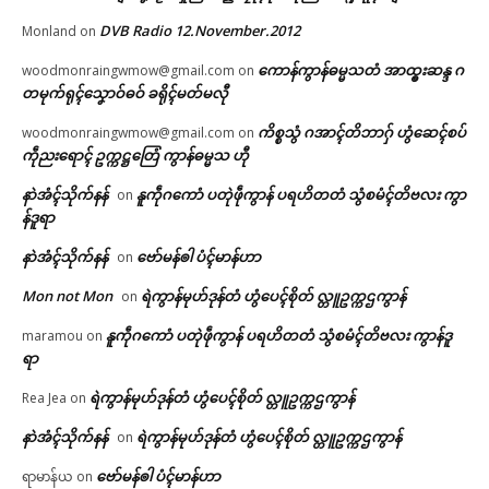
DVB Radio 12.November.2012
Monland
on
ကောန်ကွာန်ဓမ္မသတံ အာထ္ၜးဆန္ဒ ဂ
woodmonraingwmow@gmail.com
on
တမုက်ရုၚ်သၞောဝ်ဓဝ် ခရိုၚ်မတ်မလီု
ကိစ္စသွံ ဂအာၚ်တိဘာဂှ် ဟွံဆေၚ်စပ်
woodmonraingwmow@gmail.com
on
ကဵုညးရောၚ် ဥက္ကဋ္ဌတြေံ ကွာန်ဓမ္မသ ဟီု
နာဲအံၚ်သိုက်နန်
နူကဵုဂကောံ ပတုဲဖဵုကွာန် ပရဟိတတံ သွံစမံၚ်တိဗလး ကွာ
on
န်ဒူရာ
နာဲအံၚ်သိုက်နန်
ဗော်မန်ၜါ ပံၚ်မာန်ဟာ
on
Mon not Mon
ရဲကွာန်မုဟ်ဒုန်တံ ဟွံပေၚ်စိုတ် လ္တူဥက္ကဌကွာန်
on
နူကဵုဂကောံ ပတုဲဖဵုကွာန် ပရဟိတတံ သွံစမံၚ်တိဗလး ကွာန်ဒူ
maramou
on
ရာ
ရဲကွာန်မုဟ်ဒုန်တံ ဟွံပေၚ်စိုတ် လ္တူဥက္ကဌကွာန်
Rea Jea
on
နာဲအံၚ်သိုက်နန်
ရဲကွာန်မုဟ်ဒုန်တံ ဟွံပေၚ်စိုတ် လ္တူဥက္ကဌကွာန်
on
ဗော်မန်ၜါ ပံၚ်မာန်ဟာ
ရာမာန်ယ
on