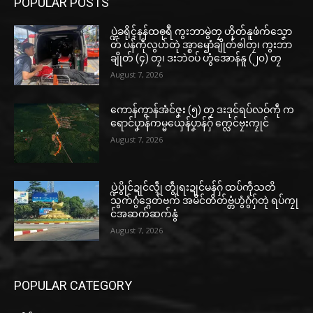
POPULAR POSTS
ပ္ဍဲခရိုၚ်နန်ထၜုရဳ ကွးဘာမွဲတၠ ဟိုတ်နူဖံက်သၞော
တ် ပန်ကဵုလွဟ်တုဲ အ္စာၝောံချိုတ်ၜါတၠ၊ ကွးဘာ
ချိုတ် (၄) တၠ၊ ဒးဘဲဝပ် ဟွံအောန်နူ (၂၀) တၠ
August 7, 2026
ကောန်ကွာန်အံင်ဇၞး (၅) တၠ ဒးဒုင်ရပ်လဝ်ကဵု က
ရောင်ပၞာန်ကမ္မယှေန်ပၞာန်ဂှ် က္လေင်ဗၠးကၠုင်
August 7, 2026
ပ္ဍဲပွိုင်ဍုင်လ္ၚဵု တွဵုရးဍုင်မန်ဂှ် ထပ်ကဵုသတိ
သွက်ဂွံဒ္ဂေတ်ဗက် အမိင်တိတ်ဗ္တံဟွံဂွံဂှ်တုဲ ရပ်ကၠု
င်အဆက်ဆက်နွံ
August 7, 2026
POPULAR CATEGORY