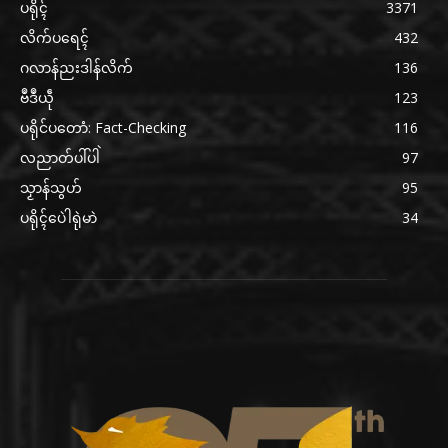
ပရိုၚ်
3371
လိက်ပရေၚ်
432
ဂလာန်ညးဒါန်လိက်
136
ဗဳဒဳယဵု
123
ပရိုင်ပတောံ: Fact-Checking
116
လညာတ်ပါ်ပါဲ
97
သၟာန်သွဟ်
95
ပရိုၚ်ပေဲါရုဲမာဲ
34