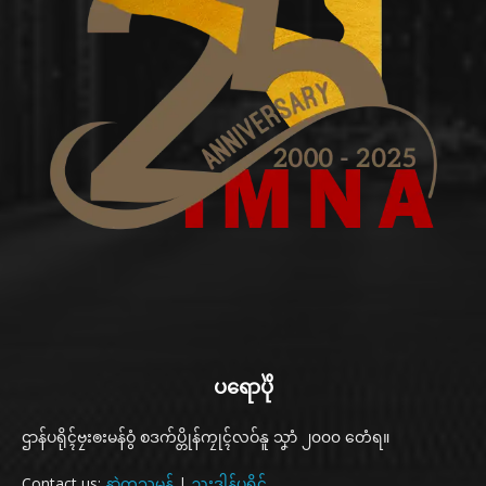
ပရောပိုဲ
ဌာန်ပရိုၚ်ဗၠးၜးမန်ဝွံ စဒက်ပ္တိုန်ကၠုၚ်လဝ်နူ သၞာံ ၂၀၀၀ တေံရ။
Contact us:
နာဲကသုမန်
|
ညးဒါန်ပရိုၚ်