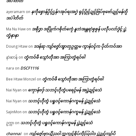
ဒးပဲါတိတ်
In "ပရိုၚ်"
ညးဒါန်လိက်
နကဵုစၞောန်ပၟိၚ်ဌန်ဂအုပ်ရးအဂၞဲ ရုၚ်ပွိုၚ်ဍုၚ်ဇြပ်ဗုဗော်ဍုၚ်မန်တၟိ
ayeramarn
on
ဒးပဲါတိတ်
ဗွဳဒဳယဵု
ဒးစဵုဒၞာ ဒးပြိုက်ဂစိုတ်ကၠေံ နူဘဲအန္တရာဲစၟစၟန် ပလီုပလာ်ဒၟံၚ် ပ္ဍဲ
Ma Nu Haw
on
တၞံနာနာ
ကေတ်အဆက်
ဒဒန်ဆု ကျာ်ဇၞော်အ္စာတၠဥတ္တမ ကွာန်ဝၚ်က ပိုတ်ကဝ်အာ
Doung Htaw
on
ကရောၚ်ပၞာန်ကမ္မယှေန်ပၞာန်နူရေဝ်
သွက်ဂွံလုပ်စိုပ်ဍုၚ်ကျာ်ပိဂှ် ဂိုတ်ဂ္
တၞံကဝ်ဖီ သ္ဂောံတဵုအာ အကြာတၞံရဝ်ဗါ
နာဲဆာန်
on
စာန်ဒၟံၚ်
© ဌာန်ပရိုၚ်ဗၠးၜးမန်
June 30, 2026
DSCF1116
nara
on
In "ပရိုၚ်"
တၞံကဝ်ဖီ သ္ဂောံတဵုအာ အကြာတၞံရဝ်ဗါ
Bee Htaw Monzel
on
ကၠောန်ဗဒှ် သဘၚ်ဟီုတွံပရေၚ်မန် အပ္ဍဲဍုၚ်သေံ
Nai Nyan
on
သဘၚ်ဟီုတွံ ပရူဝၚ်ကောန်ဂကူမန် ပ္ဍဲဍုၚ်သေံ
Nai Nyan
on
သဘၚ်ဟီုတွံ ပရူဝၚ်ကောန်ဂကူမန် ပ္ဍဲဍုၚ်သေံ
SajinMon
on
သဘၚ်ဟီုတွံ ပရူဝၚ်ကောန်ဂကူမန် ပ္ဍဲဍုၚ်သေံ
ဥက္ကာ
on
channai
ကျာ်ဇၞော်ဗၟာယှိုဲညဝါ က္ညကၠုၚ်စိုပ်ကဵုသြဝါဒ ပ္ဍဲဍုၚ်ကျာ်ပိ
on