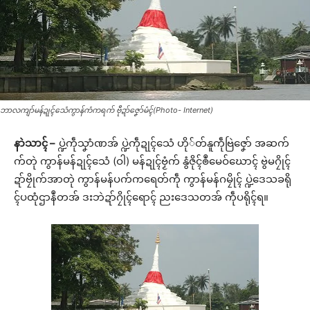
ဘာလကျာ်မန်ဍုၚ်သေံကွာန်ကံကရက် ဗီုဍာ်ဇၞော်မံၚ်(Photo- Internet)
နာဲသာၚ် –
ပ္ဍဲကဵုသၞာံဏအ် ပ္ဍဲကဵုဍုၚ်သေံ ဟို်တ်နူကဵုဗြဲဇၞော် အဆက်
က်တုဲ ကွာန်မန်ဍုၚ်သေံ (ဝါ) မန်ဍုၚ်ဗၟံက် နွံဇိုၚ်ၜဳမေဝ်ဃောၚ် ဗွဲမဂၠိုၚ်
ဍာ်ဗၠိုက်အာတုဲ ကွာန်မန်ပက်ကရေတ်ကဵု ကွာန်မန်ဂမၠိုၚ် ပ္ဍဲဒေသခရို
ၚ်ပထုံဌာနဳတအ် ဒးဘဲဍာ်ဂၠိုၚ်ရောၚ် ညးဒေသတအ် ကဵုပရိုၚ်ရ။