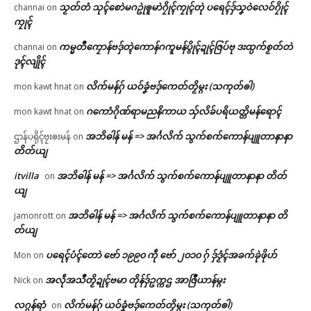
သၟတ်တံ သုၚ်စောဲမဂဥုဲၜူမာဲဂၠိုၚ်ကၠုၚ်တုဲ ပရေၚ်ဒှ်သၞဝဲလေဝ်ဂၠိုၚ်
channai
on
ကၠုၚ်
ကမ္မတဳကၠောန်ဗဒှ်တ္ၚဲကောန်ဂကူမန်ပွိုၚ်ဍုၚ်ဇြပ်ဗု ဒးထ္ပက်စၟတ်တဲ
channai
on
ဒုၚ်လျိုၚ်
လိက်မန်ဂှ် ယဝ်ခၞံဗဒှ်ကေတ်တၟိမ္ဂး (သကုတ်ၜါ)
mon kawt hnat
on
ဂကောံဂိုဏ်ရာမညနိကာယ သှ်လိခ်ပရိယတ္တိမန်ရောၚ်
mon kawt hnat
on
အဘိဓါန် မန် => အၚ်္ဂလိက် သွက်စက်ကောန်ပျူတာနာနာ
ဌာန်ပရိုၚ်ဗၠးၜးမန်
on
တိတ်ယျ
itvilla
အဘိဓါန် မန် => အၚ်္ဂလိက် သွက်စက်ကောန်ပျူတာနာနာ တိတ်
on
ယျ
အဘိဓါန် မန် => အၚ်္ဂလိက် သွက်စက်ကောန်ပျူတာနာနာ တိ
jamonrott
on
တ်ယျ
ပရေၚ်ပံၚ်တောဲ ဗော် ၁၉၉၀ ကဵု ဗော် ၂၀၁၀ ဂှ် ဒှ်ဒၟံၚ်အခက်ခုဲဖိုဟ်
Mon
on
အလဵုအသဳတၟိဍုၚ်ဗမာ တိုန်ဒှ်ဥက္ကဌ အာဇြဳယာန်မ္ဂး
Nick
on
လဂ္ဂန်ရာံ
လိက်မန်ဂှ် ယဝ်ခၞံဗဒှ်ကေတ်တၟိမ္ဂး (သကုတ်ၜါ)
on