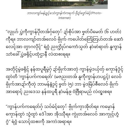
ဘာလကျာ်မန်ဍုၚ်သေံကွာန်ကံကရက် ဗီုဍာ်ဇၞော်မံၚ်(Photo-
Internet)
‘’လၟုဟ် ပ္ဍဲကဵုကွာန်ပိုဲတအ်ဂှ်တှေ် ဍာ်စိုပ်အာ ဗၞတ်ပိမေတ် (၆ ဟတ်)
ကီုရ။ ဘာလကျာ်တအ်လေဝ် ဗၠိုက် ကပေါတ်တြေံတြဟ်တအ် ဆောံ
လေၚ်အာ တၟာဂလိုၚ်’’ ရဴဝွံ ညးက္ဍိုပ်ဂကောံသၟတ် နာဲဖာဲရာတ် နူကွာန်
သာံခေါ် ပ္ဍဲခရိုၚ်ပထုံဌာနဳ လဴထၜးရရ။
အတိုၚ်မွဲခရိုၚ် နန်ထပူရဳမွဲဂှ် ဍာ်ဗၠိုက်အာတုဲ ကွာန်မွဲဒယှ်တှ် ကၠောန်ဒၟံၚ်
ထၟာဲတိ ‘ကွာန်ပက်ကရေတ်’ (မဇညးတအ် နူကဵုကွာန်ဟပဠၚ်) လေဝ်
ဗၠိုက်အာဍာ်ကီုတုဲ ဘာမန်နွံဒၟၚ် ဗၞတ် (၅) ဘာ မွဲဒမြိပ်ၜဳလေဝ် ဗၠိုက်
အာရောၚ် ညးဒေသ နန်ထပူရဳ နာဲမန်ဨ ဝံဇြဳရာမည် လဴထ္ၜးစရ။
‘’ကွာန်ပက်ကရေတ်ဂှ် သဝ်မံၚ်တှေ် ဗၠိုက်ကၠာအိုတ်ရ။ ကမၠောန်
ကၠောန်ထၟာဲ သွံထၟာဲ ဒေံါအာ အိုဿီုရ။ ကၟုဲတအ်လေဝ် အာကၠုၚ်ဟွံ
ဂွံ’’ ရဴဝွံ သောၚ်ထၜးကဵု အကာဲအရာရ။