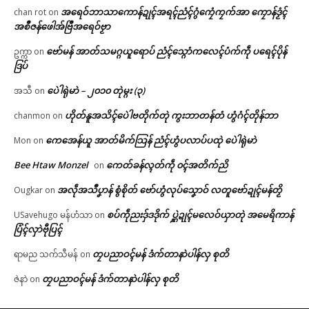
အရေဝ်ဘာသာကောန်ဍုၚ်အရၚ်ညံၚ်ဂွံကၠေံကၠက်အာ ကၠောန်ဒၟံၚ်
chan rot
on
အစဳဇန်ဖေါအ်ဗြဳအရေဝ်ဗၟာ
ဗော်မန် အာတ်သမဂ္ဂယူရောပ် ညံၚ်သ္ဂောံကလေၚ်ပံက်ကဵု ပရေၚ်ပိုန်
ဥက္ကာ
on
ဒြပ်
ပေဲါရုဲမာဲ – ၂၀၁၀ တုဲမ္ဂး (၃)
အသီ
on
ဟိုတ်နူအသိၚ်ပေဲါဗတိုက်တုဲ ကွးဘာတန်တံ ဟွံဂံၚ်တိုန်ဘာ
chanmon
on
ကေအေန်ယူ အာတ်မိက်သြန် ညံၚ်ဟွံပလာပ်ပထုဲ ပေဲါရုဲမာဲ
Mon
on
Bee Htaw Monzel
ကေတ်ခန်လ္ၚတ်ကဵု ၀ၚ်အတိက်ညိ
on
အလဵုအသဳပၞာန် စွံစိုတ် ဗော်ဟွံလုပ်သၞောဝ် လတူဗော်ဍုၚ်မန်တၟိ
Ougkar
on
စပ်ကဵုညးဒှ်ဒဒိုက် ပ္ဋဲဍုၚ်မလေဝ်ယှာတုဲ အမေရိကာန်
USavehugo မန်ဟံသာ
on
ပြံၚ်လှာဲဗီုပြၚ်
တၠပညာဝၚ်မန် ဒံက်တာနာဲပါန်လှ စုတိ
ရာမည သက်သီမန်
on
တၠပညာဝၚ်မန် ဒံက်တာနာဲပါန်လှ စုတိ
ဇဲနာဲ
on