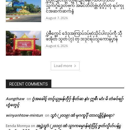
သွက်ဂွံဒ္ဂေတ်ဗက် အမိင်တိတ်ဗ္တံဟွံဂွံဂှ်တုဲ ရပ်ကၠု
င်အဆက်ဆက်နွံ
August 7, 2026
ပ္ဍဲၜဳက္လေင် ဒေံဒုအကြာပ်ဒပ်ဗၠာဲသၟိင်ပါလုပ်ကီု သီု
ဖအိုတ် သၟတ် (၇) တၠ ဒးဒုင်ရပ်သ္ပကောန်ပၞာန်
August 6, 2026
Load more
RECENT COMMENTS
Aungthaw
ဂွံအခေါၚ် တၚ်ယၟုမန်ဟီုဂှ် ၜိုတ်ဆ နာဲ၊ ဣစဳ၊ မာံ၊ မိ တံဓဝ်ရဂှ်
on
ဟွံတၟေၚ်
winyanhtow-mintun
သၞာံ (၂၀၁၉) ဏံ မုဂကူပိုဲ တာလျိုၚ်နွံရော?
on
အပ္ဍဲသၞာံ (၂၀၁၇) ဏံ သၟာကမၠောန်ဆုဲပြံၚ် ဗၞတ်လၟိဟ်ပန်ဠ
Eenda Monnya
on