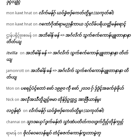
ဒုၚ်လျိုၚ်
လိက်မန်ဂှ် ယဝ်ခၞံဗဒှ်ကေတ်တၟိမ္ဂး (သကုတ်ၜါ)
mon kawt hnat
on
ဂကောံဂိုဏ်ရာမညနိကာယ သှ်လိခ်ပရိယတ္တိမန်ရောၚ်
mon kawt hnat
on
အဘိဓါန် မန် => အၚ်္ဂလိက် သွက်စက်ကောန်ပျူတာနာနာ
ဌာန်ပရိုၚ်ဗၠးၜးမန်
on
တိတ်ယျ
itvilla
အဘိဓါန် မန် => အၚ်္ဂလိက် သွက်စက်ကောန်ပျူတာနာနာ တိတ်
on
ယျ
အဘိဓါန် မန် => အၚ်္ဂလိက် သွက်စက်ကောန်ပျူတာနာနာ တိ
jamonrott
on
တ်ယျ
ပရေၚ်ပံၚ်တောဲ ဗော် ၁၉၉၀ ကဵု ဗော် ၂၀၁၀ ဂှ် ဒှ်ဒၟံၚ်အခက်ခုဲဖိုဟ်
Mon
on
အလဵုအသဳတၟိဍုၚ်ဗမာ တိုန်ဒှ်ဥက္ကဌ အာဇြဳယာန်မ္ဂး
Nick
on
လဂ္ဂန်ရာံ
လိက်မန်ဂှ် ယဝ်ခၞံဗဒှ်ကေတ်တၟိမ္ဂး (သကုတ်ၜါ)
on
သၟာဒယှေ်ဒွက်မန်တံ သၞာံဏံပတိတ်ကဝးဒွက်ဂၠိုၚ်တိုန်ကၠုၚ်
channai
on
ဗိုလ်ဝေလေန်ဖျဝ် တံၚ်ဓဇက်ကောန်ကွးဘာမွဲတၠ
ရာမာန်
on