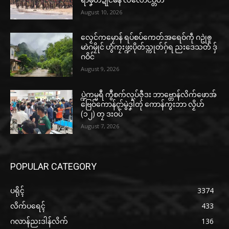
August 10, 2026
လၟေင်ကမၠောန် ရပ်စပ်ကေတ်အရေဝ်ကဵု ဂဥုဲၜူ
မာဲဂမၠိုင် ဟွံကၠးဖ္ဍးပိုတ်သ္ကုတ်ဂှ်ရ ညးဒေသတံ ဒှ်
ဂဝိင်
August 9, 2026
ပ္ဍဲကမ္မရဳ ကွဳစက်လုပ်ဇီုဒး ဘာဗ္တောန်လိက်ဖောအ်
ဗြေဝ်ကောန်ၚာ်မွဲဒၞါဲတုဲ ကောန်ကွးဘာ လၟိဟ်
(၁၂) တၠ ဒးဝပ်
August 7, 2026
POPULAR CATEGORY
ပရိုၚ်
3374
လိက်ပရေၚ်
433
ဂလာန်ညးဒါန်လိက်
136