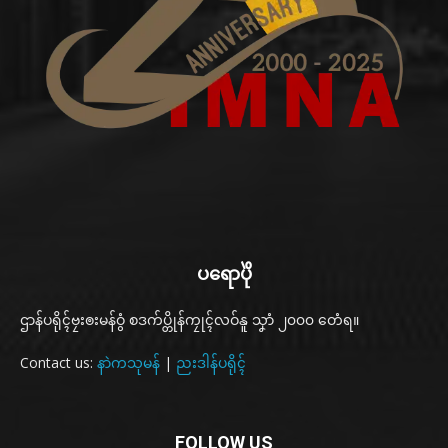
ပရောပိုဲ
ဌာန်ပရိုၚ်ဗၠးၜးမန်ဝွံ စဒက်ပ္တိုန်ကၠုၚ်လဝ်နူ သၞာံ ၂၀၀၀ တေံရ။
Contact us:
နာဲကသုမန်
|
ညးဒါန်ပရိုၚ်
FOLLOW US