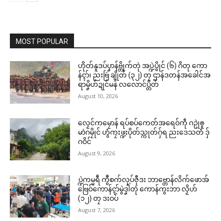
MOST POPULAR
ဟိုတ်နူဒပ်ပၞာန်ဗ္တိုက်တုဲ အပ္ဍဲပွိုင် (၆) ဂိတု ကော
န်ၚာ်၊ ညးဗြဴ ချိုတ် (၃၂) တၠ ဌာန်ဒတန်အခေါင်အ
ရာမၞိဟ်ဍုင်မန် လလောင်ပ္တိတ်
August 10, 2026
လၟေင်ကမၠောန် ရပ်စပ်ကေတ်အရေဝ်ကဵု ဂဥုဲၜူ
မာဲဂမၠိုင် ဟွံကၠးဖ္ဍးပိုတ်သ္ကုတ်ဂှ်ရ ညးဒေသတံ ဒှ်
ဂဝိင်
August 9, 2026
ပ္ဍဲကမ္မရဳ ကွဳစက်လုပ်ဇီုဒး ဘာဗ္တောန်လိက်ဖောအ်
ဗြေဝ်ကောန်ၚာ်မွဲဒၞါဲတုဲ ကောန်ကွးဘာ လၟိဟ်
(၁၂) တၠ ဒးဝပ်
August 7, 2026