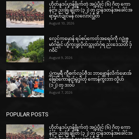
ဟိုတ်နူဒပ်ပၞာန်ဗ္တိုက်တုဲ အပ္ဍဲပွိုင် (၆) ဂိတု ကော
န်ၚာ်၊ ညးဗြဴ ချိုတ် (၃၂) တၠ ဌာန်ဒတန်အခေါင်အ
ရာမၞိဟ်ဍုင်မန် လလောင်ပ္တိတ်
August 10, 2026
လၟေင်ကမၠောန် ရပ်စပ်ကေတ်အရေဝ်ကဵု ဂဥုဲၜူ
မာဲဂမၠိုင် ဟွံကၠးဖ္ဍးပိုတ်သ္ကုတ်ဂှ်ရ ညးဒေသတံ ဒှ်
ဂဝိင်
August 9, 2026
ပ္ဍဲကမ္မရဳ ကွဳစက်လုပ်ဇီုဒး ဘာဗ္တောန်လိက်ဖောအ်
ဗြေဝ်ကောန်ၚာ်မွဲဒၞါဲတုဲ ကောန်ကွးဘာ လၟိဟ်
(၁၂) တၠ ဒးဝပ်
August 7, 2026
POPULAR POSTS
ဟိုတ်နူဒပ်ပၞာန်ဗ္တိုက်တုဲ အပ္ဍဲပွိုင် (၆) ဂိတု ကော
န်ၚာ်၊ ညးဗြဴ ချိုတ် (၃၂) တၠ ဌာန်ဒတန်အခေါင်အ
ရာမၞိဟ်ဍုင်မန် လလောင်ပ္တိတ်