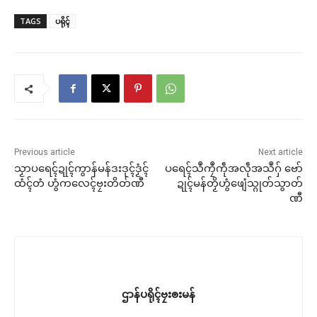
TAGS
ပရိုၚ်
Previous article
Next article
သၟာပရေၚ်ဍုၚ်ကွာန်မန်ဒးဒုၚ်ဒၟံၚ်
ပရေၚ်သဳကၠဳကဵုအလဵုအသဳဂှ် ဗော်
ထံၚ်တံ ဟွံကလေၚ်ဗၠးတိတ်ဏီ
ဍုၚ်မန်တၟိဟွံဖျေံသ္ဂုတ်သွာတ်
ဏီ
ဌာန်ပရိုၚ်ဗၠးၜးမန်