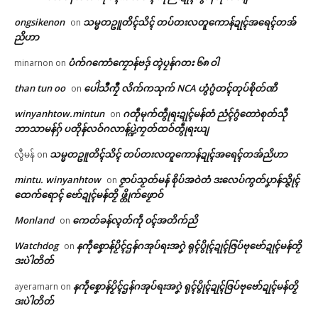
ongsikenon
သမ္မတဥူတိၚ်သိၚ် တပ်တးလတူကောန်ဍုၚ်အရေၚ်တအ်
on
ညိဟာ
ပံက်ဂကောံကၠောန်ဗဒှ် တ္ၚဲပၠန်ဂတး ၆၈ ဝါ
minarnon
on
than tun oo
ပေါဲသဳကၠဳ လိက်ကသုက် NCA ဟွံဂွံတၚ်တုပ်စိုတ်ဏီ
on
winyanhtow.mintun
ဂတဵုမုက်တွဵုရးဍုၚ်မန်တံ ညံၚ်ဂွံတောဲစုတ်သီု
on
ဘာသာမန်ဂှ် ပတိုန်လဝ်ဂလာန်ပ္ဍဲကၠတ်ထဝ်တွဵုရးယျ
သမ္မတဥူတိၚ်သိၚ် တပ်တးလတူကောန်ဍုၚ်အရေၚ်တအ်ညိဟာ
လွီမန်
on
ဌာန်ပရိုၚ်ဗၠးၜးမန်
mintu. winyanhtow
ဇၟာပ်သၟတ်မန် စိုပ်အဝဲတံ ဒးလေပ်ကွတ်ပၞာန်သ္ဇိုၚ်
on
ရုဲစှ်
ထေက်ရောၚ် ဗော်ဍုၚ်မန်တၟိ ဖ္တိုက်ဖၟောဝ်
Monland
ကေတ်ခန်လ္ၚတ်ကဵု ၀ၚ်အတိက်ညိ
on
ပရိုၚ်လက္ကရဴအိုတ်
Watchdog
နကဵုစၞောန်ပၟိၚ်ဌန်ဂအုပ်ရးအဂၞဲ ရုၚ်ပွိုၚ်ဍုၚ်ဇြပ်ဗုဗော်ဍုၚ်မန်တၟိ
on
ဒးပဲါတိတ်
🏛 လညာတ်ပါ်ပဲါ
နကဵုစၞောန်ပၟိၚ်ဌန်ဂအုပ်ရးအဂၞဲ ရုၚ်ပွိုၚ်ဍုၚ်ဇြပ်ဗုဗော်ဍုၚ်မန်တၟိ
ayeramarn
on
ဒးပဲါတိတ်
ညးဒါန်လိက်