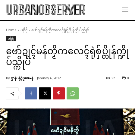
URBANOBSERVER
Home
ပရိုၚ်
ဗော်ဍုၚ်မန်တၟိကလေၚ်ရုဲစှ်ပ္တိုန်က္ဍိုပ်သ္ကိုပ်
ပရိုၚ်
ဗော်ဍုၚ်မန်တၟိကလေၚ်ရုဲစှ်ပ္တိုန်က္ဍို
ပ်သ္ကိုပ်
By
ဌာန်ပရိုၚ်ဗၠးၜးမန်
January 6, 2012
22
0