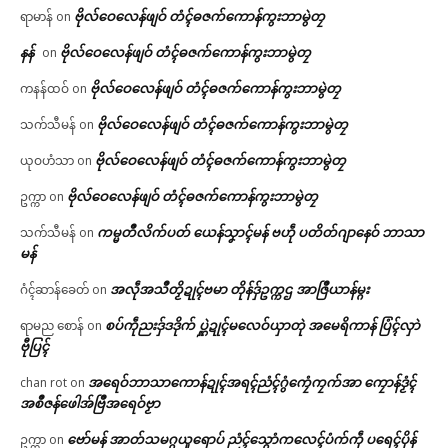
ဗိုလ်ဝေလေန်ဖျဝ် တံၚ်ဓဇက်ကောန်ကွးဘာမွဲတၠ
ရာမာန်
on
နန်
ဗိုလ်ဝေလေန်ဖျဝ် တံၚ်ဓဇက်ကောန်ကွးဘာမွဲတၠ
on
ဗိုလ်ဝေလေန်ဖျဝ် တံၚ်ဓဇက်ကောန်ကွးဘာမွဲတၠ
ကနန်ထဝ်
on
ဗိုလ်ဝေလေန်ဖျဝ် တံၚ်ဓဇက်ကောန်ကွးဘာမွဲတၠ
သက်သီမန်
on
ဗိုလ်ဝေလေန်ဖျဝ် တံၚ်ဓဇက်ကောန်ကွးဘာမွဲတၠ
ယုဝဟံသာ
on
ဗိုလ်ဝေလေန်ဖျဝ် တံၚ်ဓဇက်ကောန်ကွးဘာမွဲတၠ
ဥက္ကာ
on
ကမ္မတဳလိက်ပတ် ယေန်သၞာၚ်မန် ဗဟဵု ပတိတ်ဂျာနေဝ် ဘာသာ
သက်သီမန်
on
မန်
အလဵုအသဳတၟိဍုၚ်ဗမာ တိုန်ဒှ်ဥက္ကဌ အာဇြဳယာန်မ္ဂး
ဂံၚ်ဆာန်ခေတ်
on
စပ်ကဵုညးဒှ်ဒဒိုက် ပ္ဋဲဍုၚ်မလေဝ်ယှာတုဲ အမေရိကာန် ပြံၚ်လှာဲ
ရာမည စောန်
on
ဗီုပြၚ်
အရေဝ်ဘာသာကောန်ဍုၚ်အရၚ်ညံၚ်ဂွံကၠေံကၠက်အာ ကၠောန်ဒၟံၚ်
chan rot
on
အစဳဇန်ဖေါအ်ဗြဳအရေဝ်ဗၟာ
ဗော်မန် အာတ်သမဂ္ဂယူရောပ် ညံၚ်သ္ဂောံကလေၚ်ပံက်ကဵု ပရေၚ်ပိုန်
ဥက္ကာ
on