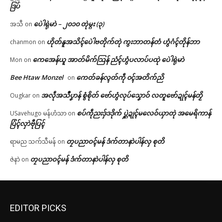
ဒြပ်
ပေဲါရုဲမာဲ – ၂၀၁၀ တုဲမ္ဂး (၃)
အသီ
on
ဟိုတ်နူအသိၚ်ပေဲါဗတိုက်တုဲ ကွးဘာတန်တံ ဟွံဂံၚ်တိုန်ဘာ
chanmon
on
ကေအေန်ယူ အာတ်မိက်သြန် ညံၚ်ဟွံပလာပ်ပထုဲ ပေဲါရုဲမာဲ
Mon
on
Bee Htaw Monzel
ကေတ်ခန်လ္ၚတ်ကဵု ၀ၚ်အတိက်ညိ
on
အလဵုအသဳပၞာန် စွံစိုတ် ဗော်ဟွံလုပ်သၞောဝ် လတူဗော်ဍုၚ်မန်တၟိ
Ougkar
on
စပ်ကဵုညးဒှ်ဒဒိုက် ပ္ဋဲဍုၚ်မလေဝ်ယှာတုဲ အမေရိကာန်
USavehugo မန်ဟံသာ
on
ပြံၚ်လှာဲဗီုပြၚ်
တၠပညာဝၚ်မန် ဒံက်တာနာဲပါန်လှ စုတိ
ရာမည သက်သီမန်
on
တၠပညာဝၚ်မန် ဒံက်တာနာဲပါန်လှ စုတိ
ဇဲနာဲ
on
EDITOR PICKS