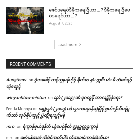
ဖေဝ်ဒရေဝ်ဒဳမဵုကရေဇြဳဟာ … ? ဒဳမဵုကရေဇြဳဖေ
ဝ်ဒရေဝ်ဟာ … ?
August 7, 2026
Load more
RECENT COMMENTS
Aungthaw
ဂွံအခေါၚ် တၚ်ယၟုမန်ဟီုဂှ် ၜိုတ်ဆ နာဲ၊ ဣစဳ၊ မာံ၊ မိ တံဓဝ်ရဂှ်
on
ဟွံတၟေၚ်
winyanhtow-mintun
သၞာံ (၂၀၁၉) ဏံ မုဂကူပိုဲ တာလျိုၚ်နွံရော?
on
အပ္ဍဲသၞာံ (၂၀၁၇) ဏံ သၟာကမၠောန်ဆုဲပြံၚ် ဗၞတ်လၟိဟ်ပန်ဠ
Eenda Monnya
on
က်ဘာ် လုပ်စိုပ်ကၠုၚ် ပ္ဍဲတွဵုရးဍုၚ်မန်
mro
ရဲကွာန်မုဟ်ဒုန်တံ ဟွံပေၚ်စိုတ် လ္တူဥက္ကဌကွာန်
on
ဗော်မန်တအ် ကဵုမံၚ်ကတိပါၚ် ကဵုညးဍုၚ်ကွာန်အိုတ်ယျ
mro
on