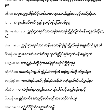
ဗၟာ
သမ္မတဥူတိၚ်သိၚ် တပ်တးလတူကောန်ဍုၚ်အရေၚ်တအ်ညိဟာ
မန်
on
ဂကူမန်​သှ်ေၜက်ကၠုၚ် နူဍုၚ်မန်တြေံဟရိပုဉ္ဇ
jor
on
သ္ဘၚ်ကၞာစှေ်ဘာ တန်ဗတောန်ကွိုၚ်ကွိုက်မန် မရနုက်ကဵု (၃)
Banyakhong
on
ဝါ
သ္ဘၚ်ကၞာစှေ်ဘာ တန်ဗတောန်ကွိုၚ်ကွိုက်မန် မရနုက်ကဵု (၃) ဝါ
channai
on
ညးဒေသတံ ဒးထံက်ပၚ် သွက်က္ဍိုပ်ရပ်လွဟ်မန် ဖျေံလွဟ်
ဗီဇမန်
on
ဗော်ဍုၚ်မန်တၟိ ဂွံအခေါၚ်ဒၞာဲဖျေံဒပ်ဂၠိုၚ်တိုန်
Ougkar
on
ဂကောံရပ်လွဟ် က္ဍိုပ်နာဲဗေန်တံ ဖျေံလွဟ်ကဵု ဒပ်ပၞာန်ဗၟာ
သိုက်ဇံ
on
ဂကောံရပ်လွဟ် က္ဍိုပ်နာဲဗေန်တံ ဖျေံလွဟ်ကဵု ဒပ်ပၞာန်ဗၟာ
လဂ္ဂန်ရာံ
on
ဂကောံဂိုဏ်ရာမညနိကာယ သှ်လိခ်ပရိယတ္တိမန်ရောၚ်
တီနာဲ
on
ရုၚ်ဆက်ဆောံဍုၚ်မတ်မလီု ကလေၚ်ပံက်ယျ
ဒိဟနန်
on
ဂဥုဲဝိဝိၚ်ကဵုလညာတ်သမ္တီ
channai
on