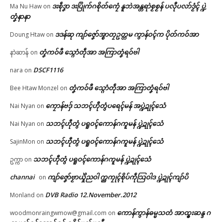
ဒးစဵုဒၞာ ဒးပြိုက်ဂစိုတ်ကၠေံ နူဘဲအန္တရာဲစၟစၟန် ပလီုပလာ်ဒၟံၚ် ပ္ဍဲ
Ma Nu Haw
on
တၞံနာနာ
ဗွဳဒဳယဵု
ဒဒန်ဆု ကျာ်ဇၞော်အ္စာတၠဥတ္တမ ကွာန်ဝၚ်က ပိုတ်ကဝ်အာ
Doung Htaw
on
ကေတ်အဆက်
တၞံကဝ်ဖီ သ္ဂောံတဵုအာ အကြာတၞံရဝ်ဗါ
နာဲဆာန်
on
DSCF1116
nara
on
© ဌာန်ပရိုၚ်ဗၠးၜးမန်
တၞံကဝ်ဖီ သ္ဂောံတဵုအာ အကြာတၞံရဝ်ဗါ
Bee Htaw Monzel
on
ကၠောန်ဗဒှ် သဘၚ်ဟီုတွံပရေၚ်မန် အပ္ဍဲဍုၚ်သေံ
Nai Nyan
on
သဘၚ်ဟီုတွံ ပရူဝၚ်ကောန်ဂကူမန် ပ္ဍဲဍုၚ်သေံ
Nai Nyan
on
သဘၚ်ဟီုတွံ ပရူဝၚ်ကောန်ဂကူမန် ပ္ဍဲဍုၚ်သေံ
SajinMon
on
သဘၚ်ဟီုတွံ ပရူဝၚ်ကောန်ဂကူမန် ပ္ဍဲဍုၚ်သေံ
ဥက္ကာ
on
channai
ကျာ်ဇၞော်ဗၟာယှိုဲညဝါ က္ညကၠုၚ်စိုပ်ကဵုသြဝါဒ ပ္ဍဲဍုၚ်ကျာ်ပိ
on
DVB Radio 12.November.2012
Monland
on
ကောန်ကွာန်ဓမ္မသတံ အာထ္ၜးဆန္ဒ ဂ
woodmonraingwmow@gmail.com
on