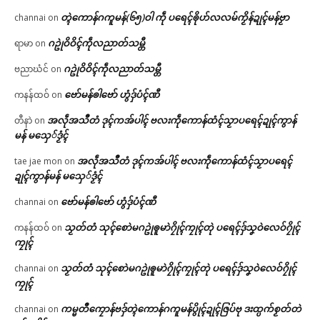
တ္ၚဲကောန်ဂကူမန်(၆၅)ဝါ ကဵု ပရေၚ်ၜိုဟ်လလမ်ကၟိန်ဍုၚ်မန်ဗၟာ
channai
on
ဂဥုဲဝိဝိၚ်ကဵုလညာတ်သမ္တီ
ရာမာ
on
ဂဥုဲဝိဝိၚ်ကဵုလညာတ်သမ္တီ
ဗညာဃံင်
on
ဗော်မန်ၜါဗော် ဟွံဒှ်ပံၚ်ဏီ
ကနန်ထဝ်
on
အလဵုအသဳတံ ဒုၚ်ကအ်ပါၚ် ဗလးကဵုကောန်ထံၚ်သၟာပရေၚ်ဍုၚ်ကွာန်
တီနာဲ
on
မန် မသှေ်ဒၟံၚ်
အလဵုအသဳတံ ဒုၚ်ကအ်ပါၚ် ဗလးကဵုကောန်ထံၚ်သၟာပရေၚ်
tae jae mon
on
ဍုၚ်ကွာန်မန် မသှေ်ဒၟံၚ်
ဗော်မန်ၜါဗော် ဟွံဒှ်ပံၚ်ဏီ
channai
on
သၟတ်တံ သုၚ်စောဲမဂဥုဲၜူမာဲဂၠိုၚ်ကၠုၚ်တုဲ ပရေၚ်ဒှ်သၞဝဲလေဝ်ဂၠိုၚ်
ကနန်ထဝ်
on
ကၠုၚ်
သၟတ်တံ သုၚ်စောဲမဂဥုဲၜူမာဲဂၠိုၚ်ကၠုၚ်တုဲ ပရေၚ်ဒှ်သၞဝဲလေဝ်ဂၠိုၚ်
channai
on
ကၠုၚ်
ကမ္မတဳကၠောန်ဗဒှ်တ္ၚဲကောန်ဂကူမန်ပွိုၚ်ဍုၚ်ဇြပ်ဗု ဒးထ္ပက်စၟတ်တဲ
channai
on