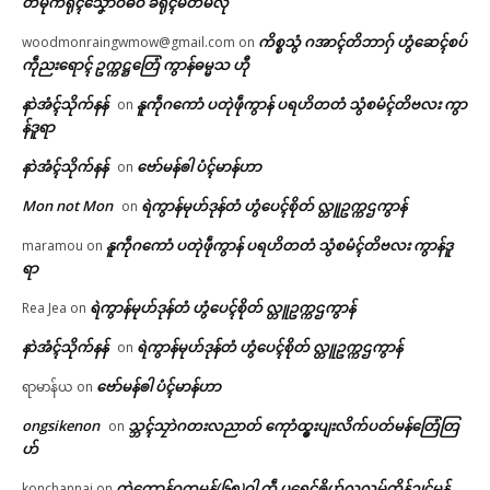
တမုက်ရုၚ်သၞောဝ်ဓဝ် ခရိုၚ်မတ်မလီု
ကိစ္စသွံ ဂအာၚ်တိဘာဂှ် ဟွံဆေၚ်စပ်
woodmonraingwmow@gmail.com
on
ကဵုညးရောၚ် ဥက္ကဋ္ဌတြေံ ကွာန်ဓမ္မသ ဟီု
နာဲအံၚ်သိုက်နန်
နူကဵုဂကောံ ပတုဲဖဵုကွာန် ပရဟိတတံ သွံစမံၚ်တိဗလး ကွာ
on
န်ဒူရာ
နာဲအံၚ်သိုက်နန်
ဗော်မန်ၜါ ပံၚ်မာန်ဟာ
on
Mon not Mon
ရဲကွာန်မုဟ်ဒုန်တံ ဟွံပေၚ်စိုတ် လ္တူဥက္ကဌကွာန်
on
နူကဵုဂကောံ ပတုဲဖဵုကွာန် ပရဟိတတံ သွံစမံၚ်တိဗလး ကွာန်ဒူ
maramou
on
ရာ
ရဲကွာန်မုဟ်ဒုန်တံ ဟွံပေၚ်စိုတ် လ္တူဥက္ကဌကွာန်
Rea Jea
on
နာဲအံၚ်သိုက်နန်
ရဲကွာန်မုဟ်ဒုန်တံ ဟွံပေၚ်စိုတ် လ္တူဥက္ကဌကွာန်
on
ဗော်မန်ၜါ ပံၚ်မာန်ဟာ
ရာမာန်ယ
on
ongsikenon
သ္ဘၚ်သၠာဲဂတးလညာတ် ကေုာံထ္ၜးပျးလိက်ပတ်မန်တြေံတြ
on
ဟ်
တ္ၚဲကောန်ဂကူမန်(၆၅)ဝါ ကဵု ပရေၚ်ၜိုဟ်လလမ်ကၟိန်ဍုၚ်မန်
konchannai
on