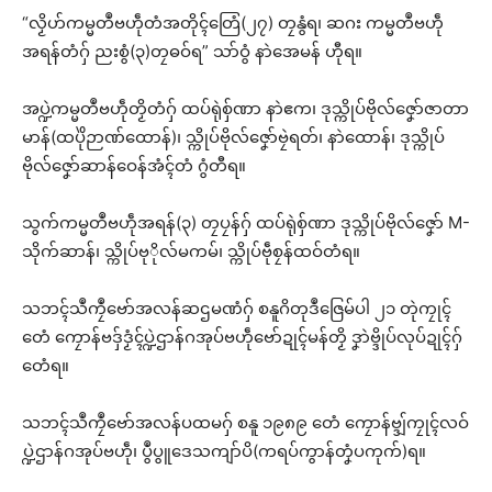
“လၟိဟ်ကမ္မတဳဗဟဵုတံအတိုၚ်တြေံ(၂၇) တၠနွံရ၊ ဆဂး ကမ္မတဳဗဟဵု
အရန်တံဂှ် ညးစွံ(၃)တၠဓဝ်ရ” သာ်ဝွံ နာဲအေမန် ဟီုရ။
အပ္ဍဲကမ္မတဳဗဟဵုတၟိတံဂှ် ထပ်ရုဲစှ်ဏာ နာဲဧက၊ ဒုသ္ကိုပ်ဗိုလ်ဇၞော်ဇာတာ
မာန်(ထပိုဲဉာဏ်ထောန်)၊ သ္ကိုပ်ဗိုလ်ဇၞော်ဗၠဲရတ်၊ နာဲထောန်၊ ဒုသ္ကိုပ်
ဗိုလ်ဇၞော်ဆာန်ဝေန်အံၚ်တံ ဂွံတီရ။
သွက်ကမ္မတဳဗဟဵုအရန်(၃) တၠပၠန်ဂှ် ထပ်ရုဲစှ်ဏာ ဒုသ္ကိုပ်ဗိုလ်ဇၞော် M-
သိုက်ဆာန်၊ သ္ကိုပ်ဗုိုလ်မကမ်၊ သ္ကိုပ်ဗဵုစၠန်ထဝ်တံရ။
သဘၚ်သဳကၠဳဗော်အလန်ဆဌမဏံဂှ် စနူဂိတုဒဳဇြေမ်ပါ ၂၁ တုဲကၠုၚ်
တေံ ကၠောန်ဗဒှ်ဒၟံၚ်ပ္ဍဲဌာန်ဂအုပ်ဗဟဵုဗော်ဍုၚ်မန်တၟိ ဒၞာဲဗ္ဒိုပ်လုပ်ဍုၚ်ဂှ်
တေံရ။
သဘၚ်သဳကၠဳဗော်အလန်ပထမဂှ် စနူ ၁၉၈၉ တေံ ကၠောန်ဗ္ဒျ်ကၠုၚ်လဝ်
ပ္ဍဲဌာန်ဂအုပ်ဗဟဵု၊ ပွဳပွူဒေသကျာ်ပိ(ကရပ်ကွာန်တၞံပကုက်)ရ။