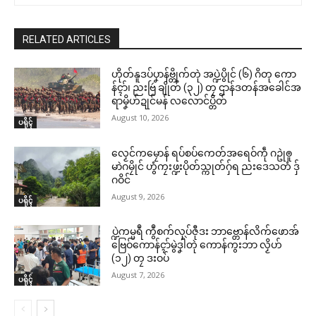
RELATED ARTICLES
ဟိုတ်နူဒပ်ပၞာန်ဗ္တိုက်တုဲ အပ္ဍဲပွိုင် (၆) ဂိတု ကော
န်ၚာ်၊ ညးဗြဴ ချိုတ် (၃၂) တၠ ဌာန်ဒတန်အခေါင်အ
ရာမၞိဟ်ဍုင်မန် လလောင်ပ္တိတ်
August 10, 2026
ပရိုၚ်
လၟေင်ကမၠောန် ရပ်စပ်ကေတ်အရေဝ်ကဵု ဂဥုဲၜူ
မာဲဂမၠိုင် ဟွံကၠးဖ္ဍးပိုတ်သ္ကုတ်ဂှ်ရ ညးဒေသတံ ဒှ်
ဂဝိင်
August 9, 2026
ပရိုၚ်
ပ္ဍဲကမ္မရဳ ကွဳစက်လုပ်ဇီုဒး ဘာဗ္တောန်လိက်ဖောအ်
ဗြေဝ်ကောန်ၚာ်မွဲဒၞါဲတုဲ ကောန်ကွးဘာ လၟိဟ်
(၁၂) တၠ ဒးဝပ်
August 7, 2026
ပရိုၚ်