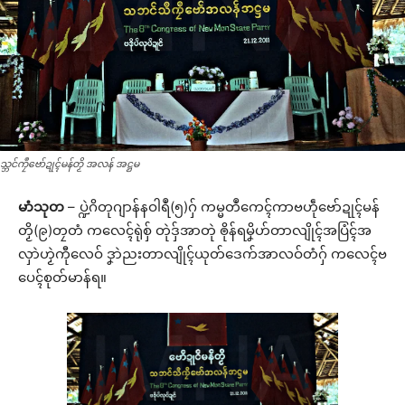
သ္ဘင်ကၠဳဗော်ဍုၚ်မန်တၟိ အလန် အဋ္ဌမ
မာံသုတ
– ပ္ဍဲဂိတုဂျာန်နဝါရဳ(၅)ဂှ် ကမ္မတဳကေၚ်ကာဗဟဵုဗော်ဍုၚ်မန်
တၟိ(၉)တၠတံ ကလေၚ်ရုဲစှ် တုဲဒှ်အာတုဲ ၜိုန်ရမၞိဟ်တာလျိုၚ်အပြံၚ်အ
လှာဲဟၟဲကီုလေဝ် ဒၞာဲညးတာလျိုၚ်ယုတ်ဒေက်အာလဝ်တံဂှ် ကလေၚ်ဗ
ပေၚ်စုတ်မာန်ရ။