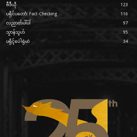
ဗဳဒဳယဵု
123
ပရိုင်ပတောံ: Fact-Checking
116
လညာတ်ပါ်ပါဲ
97
သၟာန်သွဟ်
95
ပရိုၚ်ပေဲါရုဲမာဲ
34