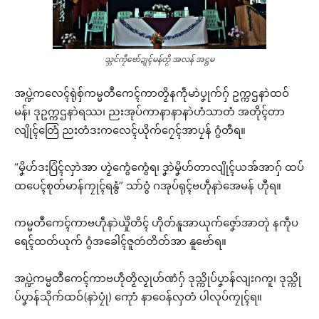
သ္ဘင်ကၠဳဗော်ဍုၚ်မန်တၟိ အလန် အဋ္ဌမ
အပ္ဍဲကလေၚ်ရုဲစှ်ကမ္မတဳကေၚ်ကာတၟိနကဵုမာဲပၞုက်ဂှ် ဥက္ကဌနာဲထဝ်
မန်၊ ဒုဥက္ကဌနာဲရဿ၊ ညးအုပ်ကာနာနာနာဲဟံသာတံ အတိုၚ်တာ
လျိုၚ်တြေံ ညးတံဒးကလေၚ်ယိုက်ဂၠေၚ်အာပၠန် ဂွံတီရ။
“မၞိဟ်ဒးပြံၚ်လှာဲအာ ဟၟဲကွေံကွေံရ၊ ဒၞာဲမၞိဟ်တာလျိုၚ်ယအ်အာဂှ် ထပ်
ထပေၚ်စုတ်မာန်ကၠုၚ်ရနွံ” သာ်ဝွံ ဂအုပ်ရုၚ်ဗဟဵုနာဲအေမန် ဟီုရ။
ကမ္မတဳကေၚ်ကာဗဟဵုနာဲယှိုဲတိၚ် ဟိုတ်နူအာယုက်ဇၞော်အာတုဲ နကဵုပ
ရေၚ်ထတ်ယုက် ဂွံအခေါၚ်ဇူတဴတိတ်အာ နူဗော်ရ။
အပ္ဍဲကမ္မတဳကေၚ်ကာဗဟဵုတၟိလၟုဟ်ဏံဂှ် ဒုသ္ကိုပ်ပၞာန်လျးဂကူ၊ ဒုသ္ကို
ပ်ပၞာန်သိုက်ထဝ်(နာဲပၠုံ) ကေုာံ နာဝေန်လှတံ ပါလုပ်ကၠုၚ်ရ။