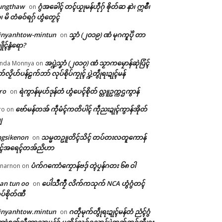
ungthaw
ဂွံအခေါၚ် တၚ်ယၟုမန်ဟီုဂှ် ၜိုတ်ဆ နာဲ၊ ဣစဳ၊
on
ံ၊ မိ တံဓဝ်ရဂှ် ဟွံတၟေၚ်
inyanhtow-mintun
သၞာံ (၂၀၁၉) ဏံ မုဂကူပိုဲ တာ
on
ိုၚ်နွံရော?
အပ္ဍဲသၞာံ (၂၀၁၇) ဏံ သၟာကမၠောန်ဆုဲပြံၚ်
nda Monnya
on
တ်လၟိဟ်ပန်ဠက်ဘာ် လုပ်စိုပ်ကၠုၚ် ပ္ဍဲတွဵုရးဍုၚ်မန်
ro
ရဲကွာန်မုဟ်ဒုန်တံ ဟွံပေၚ်စိုတ် လ္တူဥက္ကဌကွာန်
on
ဗော်မန်တအ် ကဵုမံၚ်ကတိပါၚ် ကဵုညးဍုၚ်ကွာန်အိုတ်
ro
on
ျ
ngsikenon
သမ္မတဥူတိၚ်သိၚ် တပ်တးလတူကောန်
on
ုၚ်အရေၚ်တအ်ညိဟာ
ပံက်ဂကောံကၠောန်ဗဒှ် တ္ၚဲပၠန်ဂတး ၆၈ ဝါ
narnon
on
an tun oo
ပေါဲသဳကၠဳ လိက်ကသုက် NCA ဟွံဂွံတၚ်
on
ပ်စိုတ်ဏီ
inyanhtow.mintun
ဂတဵုမုက်တွဵုရးဍုၚ်မန်တံ ညံၚ်ဂွံ
on