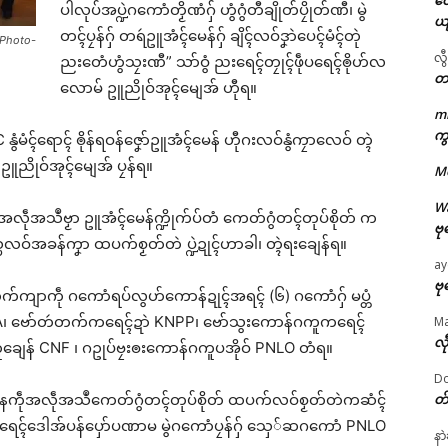
တေ
ပါလုပ်အပ္ဍဲဂကောံတၟိဏံဂှ် ဟွံဂွံတီချိုတ်ပၠိုတ်ဏီ၊ မွဲ
ယ
တၚ်ပၠန်ဂှ် တရဴဥူအံၚ်မေန်ဂှ် ချိၚ်လဝ်ဒၞာဲပေၚ်မံၚ်တုဲ
(Photo-
လွ
ညးတေံဟွံသၠးဏီ” သာ်ဝွံ ညးရေၚ်တၠုၚ်ဖဵုပရေၚ်ၜိုဟ်လ
တ
လောမ် ဥူညိုဝ်အုၚ်မျေအ် ဟီုရ။
m
ဌာန်ပရိုၚ်ဗၠးၜးမန်
ကွ
မံၚ်ရောၚ် ၜိုန်ရဝန်ဇၞော်ဥူအံၚ်မေန် ဟီုဂးလဝ်နွံကၠာလေဝ် တ္ၚဲ
ီနူ ဥူညိုဝ်အုၚ်မျေအ် ပၠန်ရ။
ရုဲစှ်
M
W
ံအလဵုအသဳဗၟာ ဥူအံၚ်မေန်က္ဍိုက်ပ်တံ ကေတ်ဂွံတၚ်တုပ်စိုတ် က
ဗု
ပရိုၚ်လက္ကရဴအိုတ်
သ္ပလဝ်အခန်ကၞာ ထပက်စၟတ်တဲ ပ္ဍဲဍုၚ်ဟာခါ၊ တ္ၚဲရးချေန်ရ။
ay
🏛 လညာတ်ပါ်ပဲါ
ဗု
က်ကျာကဵု ဂကောံရပ်လွဟ်ကောန်ဍုၚ်အရၚ် (၆) ဂကောံဂှ် မပ္တံ
/SSA၊ ဗော်တဴတက်ကရေၚ်ဍာဲ KNPP၊ ဗော်သွးကောန်ဂကူကရေၚ်
M
ညးဒါန်လိက်
လီ
ူချေန် CNF ၊ ဂဥုပ်ဗၠးၜးကောန်ဂကူပအိုဝ် PNLO တံရ။
ဗွဳဒဳယဵု
Do
တ
ှ် နကဵုအလဵုအသဳကေတ်ဂွံတၚ်တုပ်စိုတ် ထပက်လဝ်စၟတ်တဲကဆံၚ်
ated
ကေတ်အဆက်
ျာပရေၚ်ဒေါအ်ပန်ပှော်ပဏာမ မွဲဂကောံပၠန်ဂှ် သှေ်ဆဂကောံ PNLO
နာ