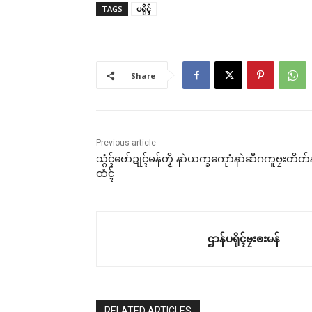
TAGS
ပရိုၚ်
Share
Previous article
သ္ဂံၚ်ဗော်ဍုၚ်မန်တၟိ နာဲယက္ခကေုာံနာဲဆီဂကူဗၠးတိတ်န
ထံၚ်
ဌာန်ပရိုၚ်ဗၠးၜးမန်
RELATED ARTICLES