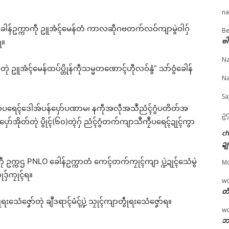
na
 ခေါန်ဥက္ကာကဵု ဥူအံၚ်မေန်တံ ကာလဆဵုဂဗတက်လဝ်ကျာမွဲဝါဂှ်
© ဌာန်ပရိုၚ်ဗၠးၜးမန်
Be
ဗါ
ရ။
ဵုပံက်အာ ပွံက်အဓိပ္ပဲါၜို
ဂကောံရီုဗၚ်မၞိဟ်ဒေသမန်
မုညးတအ် ဟီု မုညးတ
လလမ်ရော …
တံ အောန်အိုတ် ဒးစွံတမ်
ဂး – စပ်ကဵုအကာဲအရာ
Na
 18, 2026
ရိုဟ်သြန် (၅၀၀) ကိုဋ်ဂး
င်ကျာ်ပိ
ဏီတုဲ ဥူအံၚ်မေန်ထပ်ပ္တိုန်ကဵုသမ္မတဏောၚ်ဟီုလဝ်နွံ” သာ်ဝွံခေါန်
"လိက်ပရေၚ်"
တုဲ ဂကောံလ္ၚဵု ဒေံါဇူယာ
July 7, 2026
Na
ယဳ
In "Vox Pop"
March 10, 2026
Sa
In "ပရိုၚ်"
တဲပရေၚ်ဒေါအ်ပန်ပှော်ပဏာမ၊ နကဵုအလဵုအသဳညံၚ်ဂွံပတိတ်အ
ဥက
ာ်အိုတ်တုဲ ပွိုၚ်(၆၀)တ္ၚဲဂှ် ညံၚ်ဂွံတက်ကျာသဳကၠဳပရေၚ်ဍုၚ်ကွာ
c
ဍု
ကဵု ဥက္ကဌ PNLO ခေါန်ဥက္ကာတံ ကေၚ်တက်ကၠုၚ်ကျာ ပ္ဍဲဍုၚ်သေံမွဲ
M
ဒှ်ကၠုၚ်ရ။
w
တံ
သေံဇၞော်တုဲ ချဳဒရာၚ်မံၚ်ပ္ဍဲ သၠုၚ်ကျာတွဵုရးသေံဇၞော်ရ။
w
ဘာ