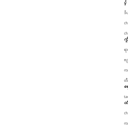
ၚ်
ဒိ
ch
ch
ကၟ
ရာ
ဗည
ကန
တီ
ရေ
ta
ထံ
ch
ကန