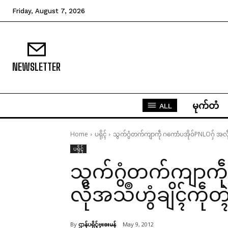
Friday, August 7, 2026
NEWSLETTER
မုက်တံ
ALL
Home
ပရိုၚ်
သွက်ဂွံတက်ကျာကဵု ဂကောံပအိုဝ်PNLOဂှ် အလဵုအ
ပရိုၚ်
သွက်ဂွံတက်ကျာကဵု
လဵုအသဳဟွံချိၚ်ကဵုတ္
By
ဌာန်ပရိုၚ်ဗၠးၜးမန်
May 9, 2012