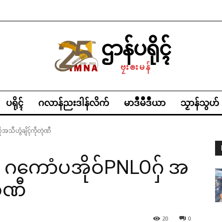
ဌာန်ပရိုၚ်
ဗၠးၜးမန်
ပရိုၚ်
ဂလာန်ညးဒါန်လိက်
မာဒဳမဳဒဳယာ
သၟာန်သွဟ်
သဳဟွံချိၚ်ကဵုတ္ၚဲဏီ
 ဂကောံပအိုဝ်PNLOဂှ် အ
ၚဲဏီ
20
0