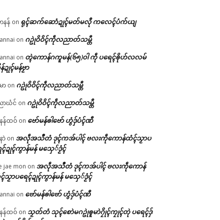
ရုၚ်ဆက်ဆောံဍုၚ်မတ်မလီု ကလေၚ်ပံက်ယျ
ဟနန်
on
ဂဥုဲဝိဝိၚ်ကဵုလညာတ်သမ္တီ
annai
on
တ္ၚဲကောန်ဂကူမန်(၆၅)ဝါ ကဵု ပရေၚ်ၜိုဟ်လလမ်
annai
on
ိန်ဍုၚ်မန်ဗၟာ
ဂဥုဲဝိဝိၚ်ကဵုလညာတ်သမ္တီ
မာ
on
ဂဥုဲဝိဝိၚ်ကဵုလညာတ်သမ္တီ
ာဃံင်
on
ဗော်မန်ၜါဗော် ဟွံဒှ်ပံၚ်ဏီ
န်ထဝ်
on
အလဵုအသဳတံ ဒုၚ်ကအ်ပါၚ် ဗလးကဵုကောန်ထံၚ်သၟာပ
နာဲ
on
ၚ်ဍုၚ်ကွာန်မန် မသှေ်ဒၟံၚ်
အလဵုအသဳတံ ဒုၚ်ကအ်ပါၚ် ဗလးကဵုကောန်
e jae mon
on
ၚ်သၟာပရေၚ်ဍုၚ်ကွာန်မန် မသှေ်ဒၟံၚ်
ဗော်မန်ၜါဗော် ဟွံဒှ်ပံၚ်ဏီ
annai
on
သၟတ်တံ သုၚ်စောဲမဂဥုဲၜူမာဲဂၠိုၚ်ကၠုၚ်တုဲ ပရေၚ်ဒှ်
န်ထဝ်
on