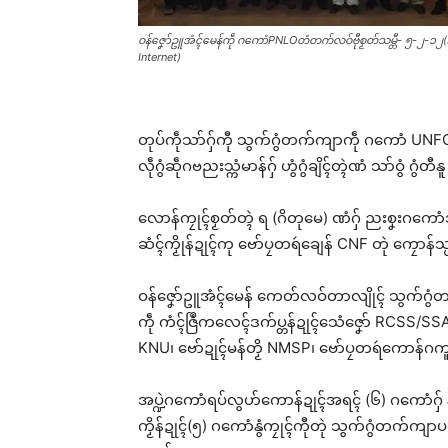
ဝန်ဇၞော်ဥူအံၚ်မေန်ကဵု ဂကောံPNLOတံတက်လဝ်ဗီုစၟတ်သမ္တီ- ၅-၂-၁၂
Internet)
တုပ်ကဵုသာ်ဂှ်ကီု သွက်ဂွံတက်ကျာကဵု ဂကောံ UNFC နွံ
လဵုဂွံဆဵုဂဗညးသ္ကံမာန်ဂှ် ဟွံဂွံချိၚ်တ္ၚဲဏံ သာ်ဝွံ ဂွံတ
လောန်ကၠုၚ်စၟတ်တ္ၚဲ ရ (ဂိတုမေ) ဏံဂှ် ညးစၞးဂကော
ဆံၚ်ကၟိုန်ဍုၚ်ကု ဗော်ပၠတရဴချေန် CNF တုဲ ကၠောန်
ဝန်ဇၞော်ဥူအံၚ်မေန် ကေတ်လဝ်တာလျိုၚ် သွက်ဂွံတ
ကဵု ကံၚ်ဇြဳကလေၚ်ဒက်ပ္တန်ဍုၚ်သေံဇၞော် RCSS
KNU၊ ဗော်ဍုၚ်မန်တၟိ NMSP၊ ဗော်ပၠတရဴကောန်ဂက
အပ္ဍဲဂကောံရပ်လွဟ်ကောန်ဍုၚ်အရၚ် (၆) ဂကောံဂ
Rel
ကၟိန်ဍုၚ်(၅) ဂကောံနွံကၠုၚ်ကီုတုဲ သွက်ဂွံတက်က