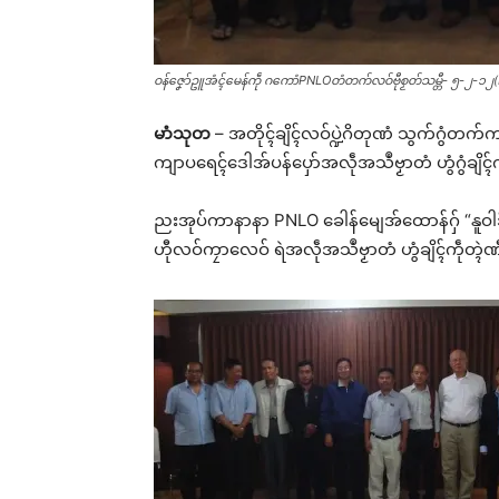
ဝန်ဇၞော်ဥူအံၚ်မေန်ကဵု ဂကောံPNLOတံတက်လဝ်ဗီုစၟတ်သမ္တီ- ၅-၂-၁၂
မာံသုတ
– အတိုၚ်ချိၚ်လဝ်ပ္ဍဲဂိတုဏံ သွက်ဂွံတက
ကျာပရေၚ်ဒေါအ်ပန်ပှော်အလဵုအသဳဗၟာတံ ဟွံဂွံချိၚ်က
ညးအုပ်ကာနာနာ PNLO ခေါန်မျေအ်ထောန်ဂှ် “နူဝါဒ
ဟီုလဝ်ကၠာလေဝ် ရဲအလဵုအသဳဗၟာတံ ဟွံချိၚ်ကဵုတ္ၚဲဏ