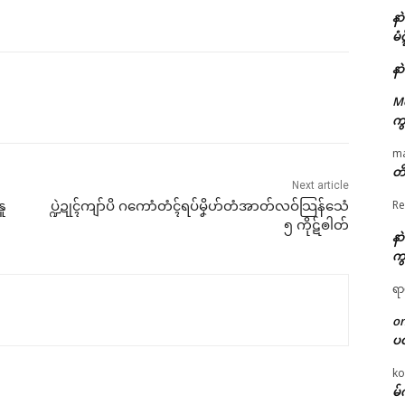
နာ
မံ
နာ
M
ကွ
m
တိ
Next article
Re
ူ
ပ္ဍဲဍုၚ်ကျာ်ပိ ဂကောံတံၚ်ရပ်မၞိဟ်တံအာတ်လဝ်သြန်သေံ
၅ ကိုဋ်ၜါတ်
နာ
ကွ
ရာ
o
ပ
ko
မ်