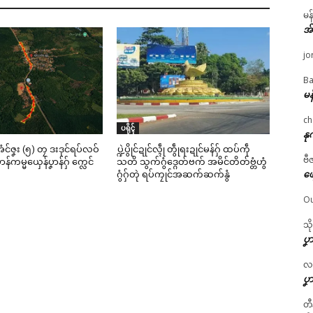
မန
အ
jo
Ba
မန
ch
ပရိုၚ်
နု
င်ဇၞး (၅) တၠ ဒးဒုင်ရပ်လဝ်
ပ္ဍဲပွိုင်ဍုင်လ္ၚဵု တွဵုရးဍုင်မန်ဂှ် ထပ်ကဵု
ဗီ
န်ကမ္မယှေန်ပၞာန်ဂှ် က္လေင်
သတိ သွက်ဂွံဒ္ဂေတ်ဗက် အမိင်တိတ်ဗ္တံဟွံ
ဖျ
ဂွံဂှ်တုဲ ရပ်ကၠုင်အဆက်ဆက်နွံ
Ou
သိ
ပၞာ
လဂ္
ပၞာ
တီ