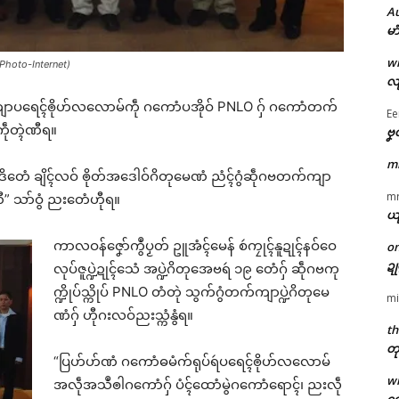
A
မာ
w
(Photo-Internet)
လျ
်ကျာပရေၚ်ၜိုဟ်လလောမ်ကဵု ဂကောံပအိုဝ် PNLO ဂှ် ဂကောံတက်
Ee
ဵုတ္ၚဲဏီရ။
ဗၞ
m
ိတေံ ချိၚ်လဝ် ၜိုတ်အဒေါဝ်ဂိတုမေဏံ ညံၚ်ဂွံဆဵုဂဗတက်ကျာ
m
ီ” သာ်ဝွံ ညးတေံဟီုရ။
ယ
ကာလဝန်ဇၞော်ကွဳပၟတ် ဥူအံၚ်မေန် စဴကၠုၚ်နူဍုၚ်နဝ်ဝေ
o
ဍ
လုပ်ဇူပ္ဍဲဍုၚ်သေံ အပ္ဍဲဂိတုအေဗရဴ ၁၉ တေံဂှ် ဆဵုဂဗကု
က္ဍိုပ်သ္ကိုပ် PNLO တံတုဲ သွက်ဂွံတက်ကျာပ္ဍဲဂိတုမေ
mi
ဏံဂှ် ဟီုဂးလဝ်ညးသ္ကံနွံရ။
th
တု
“ပြဟ်ဟ်ဏံ ဂကောံဓမံက်ရုပ်ရဴပရေၚ်ၜိုဟ်လလောမ်
w
အလဵုအသဳၜါဂကောံဂှ် ပံၚ်ထောံမွဲဂကောံရောၚ်၊ ညးလဵု