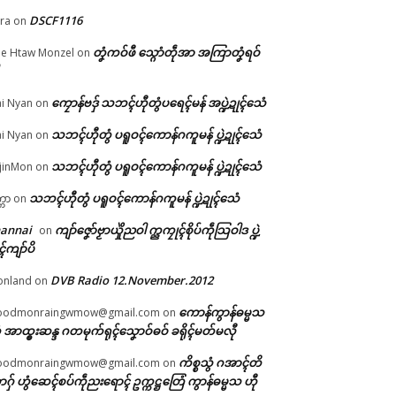
DSCF1116
ra
on
တၞံကဝ်ဖီ သ္ဂောံတဵုအာ အကြာတၞံရဝ်
e Htaw Monzel
on
အ်
 ဍု
ကၠောန်ဗဒှ် သဘၚ်ဟီုတွံပရေၚ်မန် အပ္ဍဲဍုၚ်သေံ
i Nyan
on
သဘၚ်ဟီုတွံ ပရူဝၚ်ကောန်ဂကူမန် ပ္ဍဲဍုၚ်သေံ
i Nyan
on
သဘၚ်ဟီုတွံ ပရူဝၚ်ကောန်ဂကူမန် ပ္ဍဲဍုၚ်သေံ
jinMon
on
သဘၚ်ဟီုတွံ ပရူဝၚ်ကောန်ဂကူမန် ပ္ဍဲဍုၚ်သေံ
္ကာ
on
hannai
ကျာ်ဇၞော်ဗၟာယှိုဲညဝါ က္ညကၠုၚ်စိုပ်ကဵုသြဝါဒ ပ္ဍဲ
on
ၚ်ကျာ်ပိ
DVB Radio 12.November.2012
onland
on
ကောန်ကွာန်ဓမ္မသ
oodmonraingwmow@gmail.com
on
 အာထ္ၜးဆန္ဒ ဂတမုက်ရုၚ်သၞောဝ်ဓဝ် ခရိုၚ်မတ်မလီု
ကိစ္စသွံ ဂအာၚ်တိ
oodmonraingwmow@gmail.com
on
ဂှ် ဟွံဆေၚ်စပ်ကဵုညးရောၚ် ဥက္ကဋ္ဌတြေံ ကွာန်ဓမ္မသ ဟီု