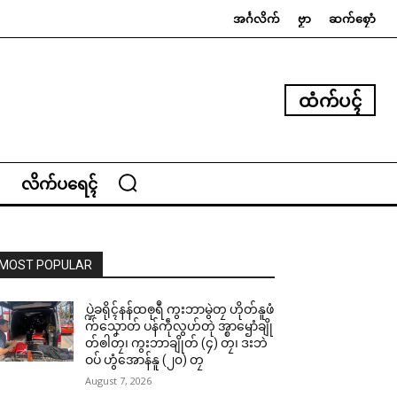
အၚ်္ဂလိက်
ဗၟာ
ဆက်စၠောံ
ထံက်ပၚ်
လိက်ပရေၚ်
MOST POPULAR
ပ္ဍဲခရိုၚ်နန်ထၜုရဳ ကွးဘာမွဲတၠ ဟိုတ်နူဖံ
က်သၞောတ် ပန်ကဵုလွဟ်တုဲ အ္စာၝောံချို
တ်ၜါတၠ၊ ကွးဘာချိုတ် (၄) တၠ၊ ဒးဘဲ
ဝပ် ဟွံအောန်နူ (၂၀) တၠ
August 7, 2026