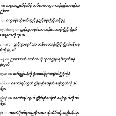
သမ္မတဥူတိၚ်သိၚ် တပ်တးလတူကောန်ဍုၚ်အရေၚ်တ
်
on
်ညိဟာ
ဂကူမန်​သှ်ေၜက်ကၠုၚ် နူဍုၚ်မန်တြေံဟရိပုဉ္ဇ
r
on
သ္ဘၚ်ကၞာစှေ်ဘာ တန်ဗတောန်ကွိုၚ်ကွိုက်
nyakhong
on
် မရနုက်ကဵု (၃) ဝါ
သ္ဘၚ်ကၞာစှေ်ဘာ တန်ဗတောန်ကွိုၚ်ကွိုက်မန် မရ
annai
on
က်ကဵု (၃) ဝါ
ညးဒေသတံ ဒးထံက်ပၚ် သွက်က္ဍိုပ်ရပ်လွဟ်မန်
ဇမန်
on
ေံလွဟ်
ဗော်ဍုၚ်မန်တၟိ ဂွံအခေါၚ်ဒၞာဲဖျေံဒပ်ဂၠိုၚ်တိုန်
gkar
on
ဂကောံရပ်လွဟ် က္ဍိုပ်နာဲဗေန်တံ ဖျေံလွဟ်ကဵု ဒပ်
ုက်ဇံ
on
န်ဗၟာ
ဂကောံရပ်လွဟ် က္ဍိုပ်နာဲဗေန်တံ ဖျေံလွဟ်ကဵု ဒပ်
ဂန်ရာံ
on
န်ဗၟာ
ဂကောံဂိုဏ်ရာမညနိကာယ သှ်လိခ်ပရိယတ္တိမန်ရော
နာဲ
on