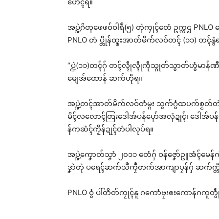
ဟေၚ်ရ။
အပ္ဍဲဂိတုဖေဖဝ်ဝါရဳ(၅) တုဲကၠုၚ်တေံ ဥက္ကဌ PNLO
PNLO တံ ပ္တိုန်ထ္ၜးအာတ်မိက်လဝ်တၚ် (၁၁) တၚ်နွံ
ဗီုလ
ဟ်
May
“ပ္ဍဲ(၁၁)တၚ်ဂှ် တၚ်လ္ၚဵုလ္ၚဵုကဵုသ္ဂုတ်သွာတ်ဟွံမာန်
In 
မျေအ်ထောန် ဆက်ဟီုရ။
အပ္ဍဲတၚ်အာတ်မိက်လဝ်တံမ္ဂး သွက်ဂွံထပက်စၟတ်
မိၚ်လလောၚ်တြးဒေါအ်ပန်ပှော်အလုံဍုၚ်၊ ဒေါအ်ပန်ပှေ
န်ကဆံၚ်ကၟိန်ဍုၚ်တံပါလုပ်ရ။
အပ္ဍဲကၞောတ်သၞာံ ၂၀၁၁ တေံဂှ် ဝန်ဇၞော်ဥူအံၚ်မေန်
ဒၞာဲတုဲ ပရေၚ်ဆက်သဳကၠဳတက်အာကျာပၠန်ဂှ် ဆက်က္တဵု
PNLO ဝွံ ပါ်တိတ်ကၠုၚ်နူ ဂကောံဗၠးၜးကောန်ဂကူတွဵုရး