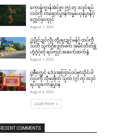
ကောန်ကွာန်အံင်ဇၞး (၅) တၠ ဒးဒုင်ရပ်
လဝ်ကဵု ကရောင်ပၞာန်ကမ္မယှေန်ပၞာန်ဂှ်
က္လေင်ဗၠးကၠုင်
August 7, 2026
ပ္ဍဲပွိုင်ဍုင်လ္ၚဵု တွဵုရးဍုင်မန်ဂှ် ထပ်ကဵု
သတိ သွက်ဂွံဒ္ဂေတ်ဗက် အမိင်တိတ်ဗ္တံ
ဟွံဂွံဂှ်တုဲ ရပ်ကၠုင်အဆက်ဆက်နွံ
August 7, 2026
ပ္ဍဲၜဳက္လေင် ဒေံဒုအကြာပ်ဒပ်ဗၠာဲသၟိင်ပါ
လုပ်ကီု သီုဖအိုတ် သၟတ် (၇) တၠ ဒးဒုင်
ရပ်သ္ပကောန်ပၞာန်
August 6, 2026
Load more
RECENT COMMENTS