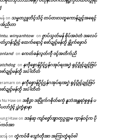
ာဲစုတ်သီုဘာသာမန်ဂှ် ပတိုန်လဝ်ဂလာန်ပ္ဍဲကၠတ်ထဝ်တွဵုရး
ျ
သမ္မတဥူတိၚ်သိၚ် တပ်တးလတူကောန်ဍုၚ်အရေၚ်
ီမန်
on
အ်ညိဟာ
intu. winyanhtow
ဇၟာပ်သၟတ်မန် စိုပ်အဝဲတံ ဒးလေပ်
on
တ်ပၞာန်သ္ဇိုၚ် ထေက်ရောၚ် ဗော်ဍုၚ်မန်တၟိ ဖ္တိုက်ဖၟောဝ်
onland
ကေတ်ခန်လ္ၚတ်ကဵု ၀ၚ်အတိက်ညိ
on
atchdog
နကဵုစၞောန်ပၟိၚ်ဌန်ဂအုပ်ရးအဂၞဲ ရုၚ်ပွိုၚ်ဍုၚ်ဇြပ်
on
ဗော်ဍုၚ်မန်တၟိ ဒးပဲါတိတ်
နကဵုစၞောန်ပၟိၚ်ဌန်ဂအုပ်ရးအဂၞဲ ရုၚ်ပွိုၚ်ဍုၚ်ဇြပ်
eramarn
on
ဗော်ဍုၚ်မန်တၟိ ဒးပဲါတိတ်
ဒးစဵုဒၞာ ဒးပြိုက်ဂစိုတ်ကၠေံ နူဘဲအန္တရာဲစၟစၟန် ပ
a Nu Haw
on
ုပလာ်ဒၟံၚ် ပ္ဍဲတၞံနာနာ
ဒဒန်ဆု ကျာ်ဇၞော်အ္စာတၠဥတ္တမ ကွာန်ဝၚ်က ပို
ung Htaw
on
်ကဝ်အာ
တၞံကဝ်ဖီ သ္ဂောံတဵုအာ အကြာတၞံရဝ်ဗါ
ဲဆာန်
on