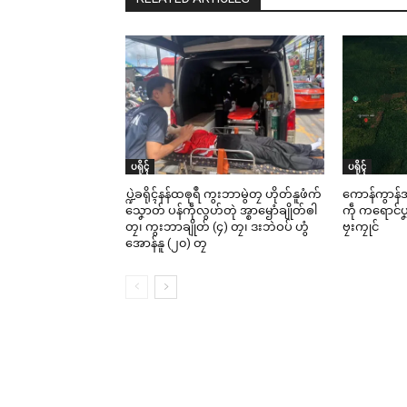
ပရိုၚ်
ပရိုၚ်
ပ္ဍဲခရိုၚ်နန်ထၜုရဳ ကွးဘာမွဲတၠ ဟိုတ်နူဖံက်
ကောန်ကွာန်အံ
သၞောတ် ပန်ကဵုလွဟ်တုဲ အ္စာၝောံချိုတ်ၜါ
ကဵု ကရောင်ပၞာ
တၠ၊ ကွးဘာချိုတ် (၄) တၠ၊ ဒးဘဲဝပ် ဟွံ
ဗၠးကၠုင်
အောန်နူ (၂၀) တၠ