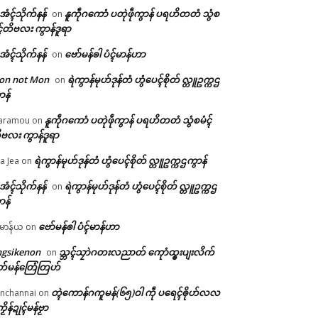
ဲအံၚ်သိုက်နန်
နူကဵုဂကောံ ပတုဲဖဵုကွာန် ပရဟိတတံ သွံစ
on
ၚ်တိဗလး ကွာန်ဒူရာ
ဲအံၚ်သိုက်နန်
ဗော်မန်ၜါ ပံၚ်မာန်ဟာ
on
on not Mon
ရဲကွာန်မုဟ်ဒုန်တံ ဟွံပေၚ်စိုတ် လ္တူဥက္ကဌ
on
ာန်
နူကဵုဂကောံ ပတုဲဖဵုကွာန် ပရဟိတတံ သွံစမံၚ်
aramou
on
ဗလး ကွာန်ဒူရာ
ရဲကွာန်မုဟ်ဒုန်တံ ဟွံပေၚ်စိုတ် လ္တူဥက္ကဌကွာန်
a Jea
on
ဲအံၚ်သိုက်နန်
ရဲကွာန်မုဟ်ဒုန်တံ ဟွံပေၚ်စိုတ် လ္တူဥက္ကဌ
on
ာန်
ဗော်မန်ၜါ ပံၚ်မာန်ဟာ
မာန်ယ
on
ngsikenon
သ္ဘၚ်သၠာဲဂတးလညာတ် ကေုာံထ္ၜးပျးလိက်
on
တ်မန်တြေံတြဟ်
တ္ၚဲကောန်ဂကူမန်(၆၅)ဝါ ကဵု ပရေၚ်ၜိုဟ်လလ
nchannai
on
ကၟိန်ဍုၚ်မန်ဗၟာ